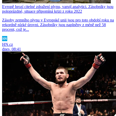
Evropě hrozí citelné zdražení plynu, varují analytici. Zásobníky jsou
poloprázdné, situace připomíná krizi z roku 2022
Zásoby zemního plynu v Evropské unii jsou pro toto období roku na
rekordně nízké úrovni. Zásobníky jsou naplněny z méně než 58
procent, což je...
HN.cz
dnes, 08:41