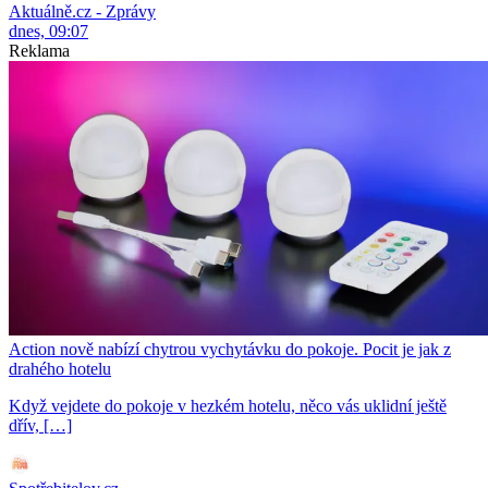
Aktuálně.cz - Zprávy
dnes, 09:07
Reklama
Action nově nabízí chytrou vychytávku do pokoje. Pocit je jak z
drahého hotelu
Když vejdete do pokoje v hezkém hotelu, něco vás uklidní ještě
dřív, […]