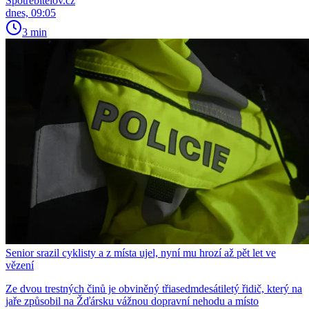
Spotřebitelov.cz
dnes, 09:05
3 min
Senior srazil cyklisty a z místa ujel, nyní mu hrozí až pět let ve
vězení
Ze dvou trestných činů je obviněný třiasedmdesátiletý řidič, který na
jaře způsobil na Žďársku vážnou dopravní nehodu a místo