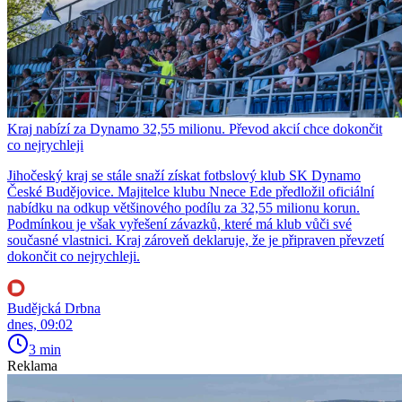
Kraj nabízí za Dynamo 32,55 milionu. Převod akcií chce dokončit
co nejrychleji
Jihočeský kraj se stále snaží získat fotbslový klub SK Dynamo
České Budějovice. Majitelce klubu Nnece Ede předložil oficiální
nabídku na odkup většinového podílu za 32,55 milionu korun.
Podmínkou je však vyřešení závazků, které má klub vůči své
současné vlastnici. Kraj zároveň deklaruje, že je připraven převzetí
dokončit co nejrychleji.
Budějcká Drbna
dnes, 09:02
3 min
Reklama