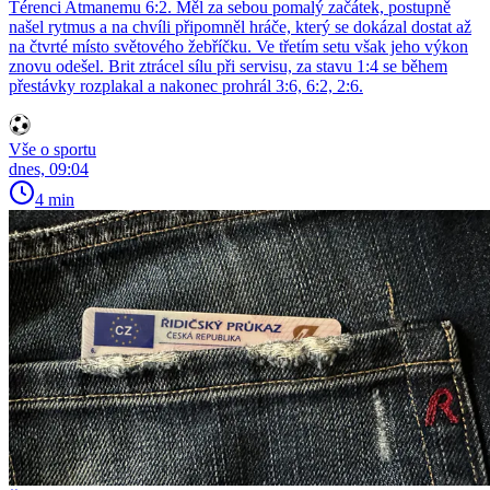
Térenci Atmanemu 6:2. Měl za sebou pomalý začátek, postupně
našel rytmus a na chvíli připomněl hráče, který se dokázal dostat až
na čtvrté místo světového žebříčku. Ve třetím setu však jeho výkon
znovu odešel. Brit ztrácel sílu při servisu, za stavu 1:4 se během
přestávky rozplakal a nakonec prohrál 3:6, 6:2, 2:6.
Vše o sportu
dnes, 09:04
4 min