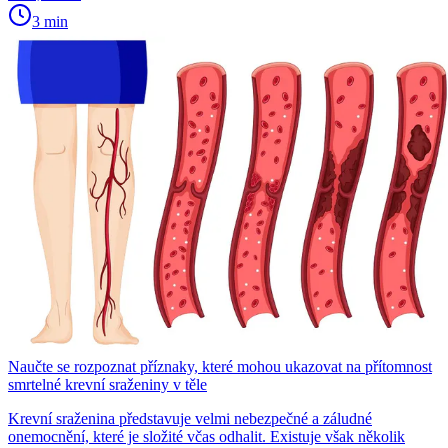
3 min
Naučte se rozpoznat příznaky, které mohou ukazovat na přítomnost
smrtelné krevní sraženiny v těle
Krevní sraženina představuje velmi nebezpečné a záludné
onemocnění, které je složité včas odhalit. Existuje však několik