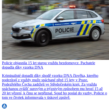
Policie objasnila 15 let starou vraždu bezdomovce. Pachatele
dopadla díky vzorku DNA
Kriminalisté dopadli díky shodě vzorku DNA člověka, kterého
podezírají z vraždy muže spáchané před 15 lety v Praze.
Podezřelého Čecha zadrželi ve Středočeském kraji. Za vraždu
spáchanou zvlášť surovým a trýznivým způsobem mu hrozí 15 až
20 let vězení, k činu se nepřiznal. Soud ho poslal do vazby. Policie o
tom ve čtvrtek informovala v tiskové zprávě.