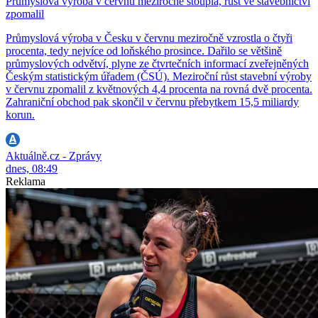
Průmyslová výroba v červnu meziročně stoupla, růst ve stavebnictví
zpomalil
Průmyslová výroba v Česku v červnu meziročně vzrostla o čtyři
procenta, tedy nejvíce od loňského prosince. Dařilo se většině
průmyslových odvětví, plyne ze čtvrtečních informací zveřejněných
Českým statistickým úřadem (ČSÚ). Meziroční růst stavební výroby
v červnu zpomalil z květnových 4,4 procenta na rovná dvě procenta.
Zahraniční obchod pak skončil v červnu přebytkem 15,5 miliardy
korun.
Aktuálně.cz - Zprávy
dnes, 08:49
Reklama