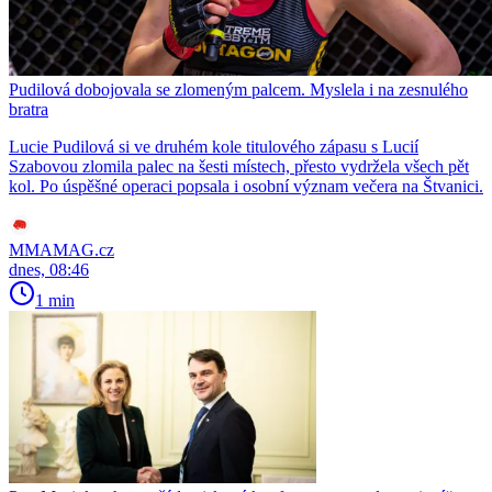
Pudilová dobojovala se zlomeným palcem. Myslela i na zesnulého
bratra
Lucie Pudilová si ve druhém kole titulového zápasu s Lucií
Szabovou zlomila palec na šesti místech, přesto vydržela všech pět
kol. Po úspěšné operaci popsala i osobní význam večera na Štvanici.
MMAMAG.cz
dnes, 08:46
1 min