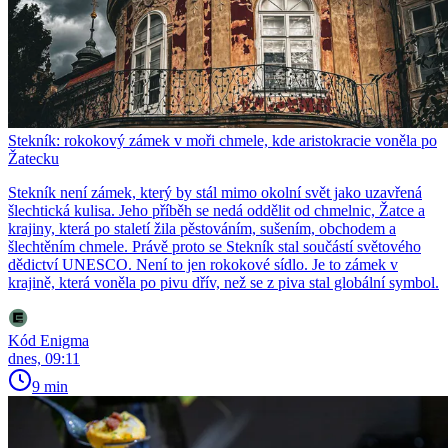
Stekník: rokokový zámek v moři chmele, kde aristokracie voněla po
Žatecku
Stekník není zámek, který by stál mimo okolní svět jako uzavřená
šlechtická kulisa. Jeho příběh se nedá oddělit od chmelnic, Žatce a
krajiny, která po staletí žila pěstováním, sušením, obchodem a
šlechtěním chmele. Právě proto se Stekník stal součástí světového
dědictví UNESCO. Není to jen rokokové sídlo. Je to zámek v
krajině, která voněla po pivu dřív, než se z piva stal globální symbol.
Kód Enigma
dnes, 09:11
9 min