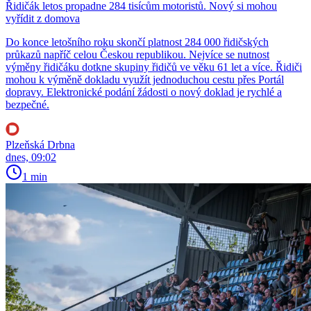
Řidičák letos propadne 284 tisícům motoristů. Nový si mohou
vyřídit z domova
Do konce letošního roku skončí platnost 284 000 řidičských
průkazů napříč celou Českou republikou. Nejvíce se nutnost
výměny řidičáku dotkne skupiny řidičů ve věku 61 let a více. Řidiči
mohou k výměně dokladu využít jednoduchou cestu přes Portál
dopravy. Elektronické podání žádosti o nový doklad je rychlé a
bezpečné.
Plzeňská Drbna
dnes, 09:02
1 min