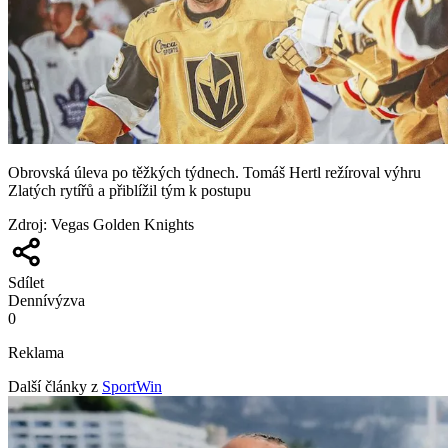
Obrovská úleva po těžkých týdnech. Tomáš Hertl režíroval výhru
Zlatých rytířů a přiblížil tým k postupu
Zdroj
:
Vegas Golden Knights
Sdílet
Denní
výzva
0
Reklama
Další články z
SportWin