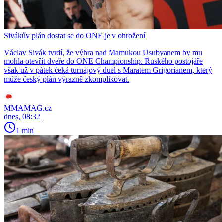
Sivákův plán dostat se do ONE je v ohrožení
Václav Sivák tvrdí, že výhra nad Mamukou Usubyanem by mu
mohla otevřít dveře do ONE Championship. Ruského postojáře
však už v pátek čeká turnajový duel s Maratem Grigorianem, který
může český plán výrazně zkomplikovat.
MMAMAG.cz
dnes, 08:32
1 min