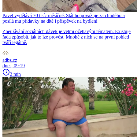
Pavel vydělává 70 tisíc měsíčně. Stát ho považuje za chudého a
posílá mu přídavky na dítě i příspěvek na bydlení
Zneužívání sociálních dávek je velmi ožehavým tématem. Existuje
řada způsobů, jak to lze provést. Mnohé z nich se na první pohled
tváří legálně.
adbz.cz
dnes, 09:19
2 min