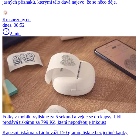
jasných příznaků, kterými tělo dává najevo, že se něco děje.
Krasnezeny.eu
dnes, 08:52
2 min
Fotky z mobilu vytiskne za 5 sekund a vejde se do kapsy. Lidl
prodává tiskárnu za 799 Kč, která nepotřebuje inkoust
Kapesní tiskárna z Lidlu váží 150 gramů, tiskne bez jediné kapky