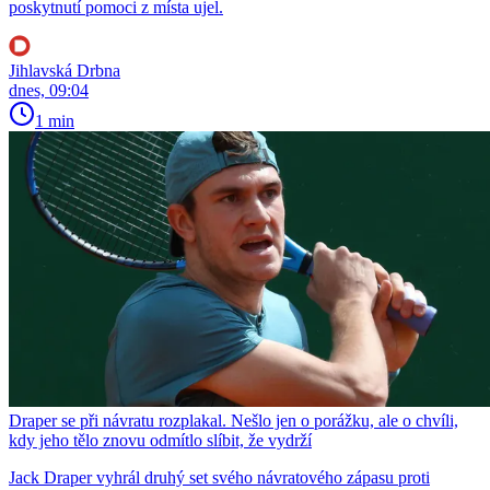
poskytnutí pomoci z místa ujel.
Jihlavská Drbna
dnes, 09:04
1 min
Draper se při návratu rozplakal. Nešlo jen o porážku, ale o chvíli,
kdy jeho tělo znovu odmítlo slíbit, že vydrží
Jack Draper vyhrál druhý set svého návratového zápasu proti