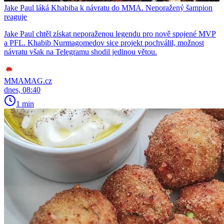
Jake Paul láká Khabiba k návratu do MMA. Neporažený šampion
reaguje
Jake Paul chtěl získat neporaženou legendu pro nově spojené MVP
a PFL. Khabib Nurmagomedov sice projekt pochválil, možnost
návratu však na Telegramu shodil jedinou větou.
MMAMAG.cz
dnes, 08:40
1 min