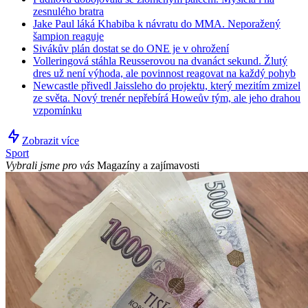
zesnulého bratra
Jake Paul láká Khabiba k návratu do MMA. Neporažený
šampion reaguje
Sivákův plán dostat se do ONE je v ohrožení
Volleringová stáhla Reusserovou na dvanáct sekund. Žlutý
dres už není výhoda, ale povinnost reagovat na každý pohyb
Newcastle přivedl Jaissleho do projektu, který mezitím zmizel
ze světa. Nový trenér nepřebírá Howeův tým, ale jeho drahou
vzpomínku
Zobrazit více
Sport
Vybrali jsme pro vás
Magazíny a zajímavosti