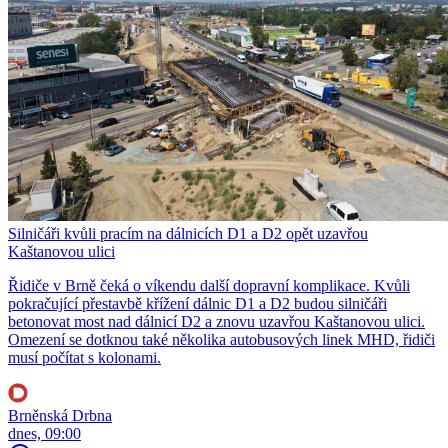
Silničáři kvůli pracím na dálnicích D1 a D2 opět uzavřou
Kaštanovou ulici
Řidiče v Brně čeká o víkendu další dopravní komplikace. Kvůli
pokračující přestavbě křížení dálnic D1 a D2 budou silničáři
betonovat most nad dálnicí D2 a znovu uzavřou Kaštanovou ulici.
Omezení se dotknou také několika autobusových linek MHD, řidiči
musí počítat s kolonami.
Brněnská Drbna
dnes, 09:00