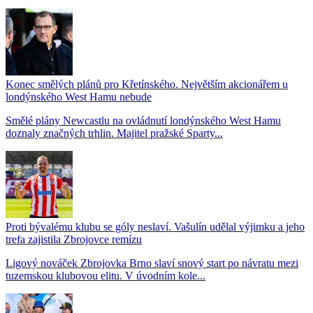
Konec smělých plánů pro Křetínského. Největším akcionářem u
londýnského West Hamu nebude
Smělé plány Newcastlu na ovládnutí londýnského West Hamu
doznaly značných trhlin. Majitel pražské Sparty...
Proti bývalému klubu se góly neslaví. Vašulín udělal výjimku a jeho
trefa zajistila Zbrojovce remízu
Ligový nováček Zbrojovka Brno slaví snový start po návratu mezi
tuzemskou klubovou elitu. V úvodním kole...