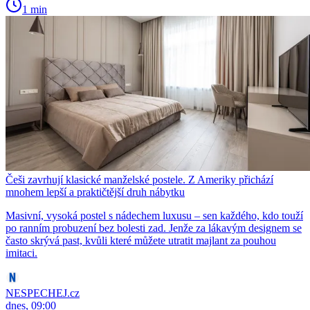
1 min
Češi zavrhují klasické manželské postele. Z Ameriky přichází
mnohem lepší a praktičtější druh nábytku
Masivní, vysoká postel s nádechem luxusu – sen každého, kdo touží
po ranním probuzení bez bolesti zad. Jenže za lákavým designem se
často skrývá past, kvůli které můžete utratit majlant za pouhou
imitaci.
NESPECHEJ.cz
dnes, 09:00