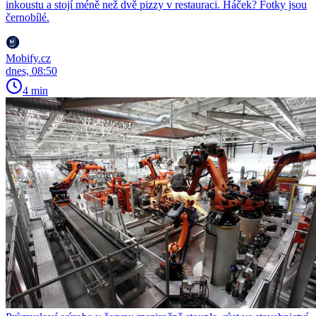
inkoustu a stojí méně než dvě pizzy v restauraci. Háček? Fotky jsou
černobílé.
Mobify.cz
dnes, 08:50
4 min