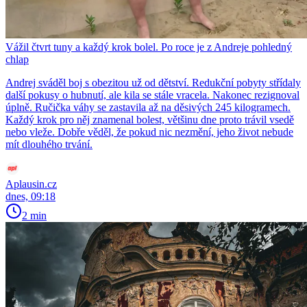
Vážil čtvrt tuny a každý krok bolel. Po roce je z Andreje pohledný
chlap
Andrej sváděl boj s obezitou už od dětství. Redukční pobyty střídaly
další pokusy o hubnutí, ale kila se stále vracela. Nakonec rezignoval
úplně. Ručička váhy se zastavila až na děsivých 245 kilogramech.
Každý krok pro něj znamenal bolest, většinu dne proto trávil vsedě
nebo vleže. Dobře věděl, že pokud nic nezmění, jeho život nebude
mít dlouhého trvání.
Aplausin.cz
dnes, 09:18
2 min