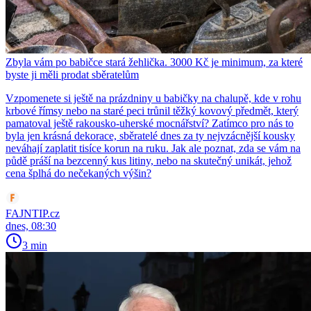
Zbyla vám po babičce stará žehlička. 3000 Kč je minimum, za které
byste ji měli prodat sběratelům
Vzpomenete si ještě na prázdniny u babičky na chalupě, kde v rohu
krbové římsy nebo na staré peci trůnil těžký kovový předmět, který
pamatoval ještě rakousko-uherské mocnářství? Zatímco pro nás to
byla jen krásná dekorace, sběratelé dnes za ty nejvzácnější kousky
neváhají zaplatit tisíce korun na ruku. Jak ale poznat, zda se vám na
půdě práší na bezcenný kus litiny, nebo na skutečný unikát, jehož
cena šplhá do nečekaných výšin?
FAJNTIP.cz
dnes, 08:30
3 min