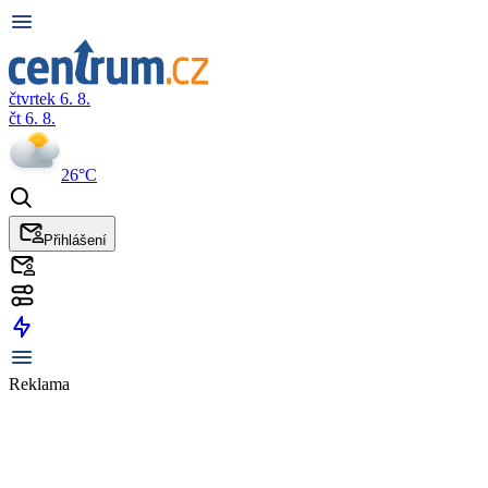
čtvrtek 6. 8.
čt 6. 8.
26°C
Přihlášení
Reklama