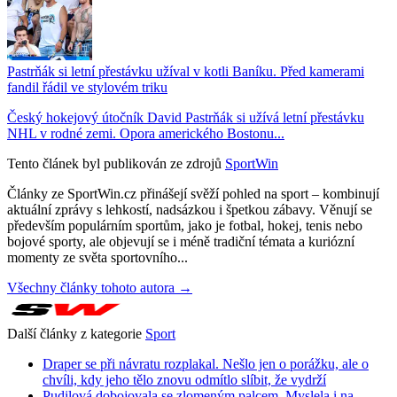
Pastrňák si letní přestávku užíval v kotli Baníku. Před kamerami
fandil řádil ve stylovém triku
Český hokejový útočník David Pastrňák si užívá letní přestávku
NHL v rodné zemi. Opora amerického Bostonu...
Tento článek byl publikován ze zdrojů
SportWin
Články ze SportWin.cz přinášejí svěží pohled na sport – kombinují
aktuální zprávy s lehkostí, nadsázkou i špetkou zábavy. Věnují se
především populárním sportům, jako je fotbal, hokej, tenis nebo
bojové sporty, ale objevují se i méně tradiční témata a kuriózní
momenty ze světa sportovního...
Všechny články tohoto autora →
Další články z kategorie
Sport
Draper se při návratu rozplakal. Nešlo jen o porážku, ale o
chvíli, kdy jeho tělo znovu odmítlo slíbit, že vydrží
Pudilová dobojovala se zlomeným palcem. Myslela i na