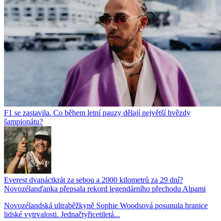
F1 se zastavila. Co během letní pauzy dělají největší hvězdy
šampionátu?
Everest dvanáctkrát za sebou a 2000 kilometrů za 29 dní?
Novozélanďanka přepsala rekord legendárního přechodu Alpami
Novozélandská ultraběžkyně Sophie Woodsová posunula hranice
lidské vytrvalosti. Jednačtyřicetiletá...