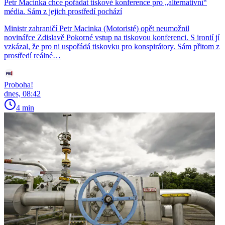
Petr Macinka chce pořádat tiskové konference pro „alternativní“
média. Sám z jejich prostředí pochází
Ministr zahraničí Petr Macinka (Motoristé) opět neumožnil
novinářce Zdislavě Pokorné vstup na tiskovou konferenci. S ironií jí
vzkázal, že pro ni uspořádá tiskovku pro konspirátory. Sám přitom z
prostředí reálné…
Proboha!
dnes, 08:42
4 min