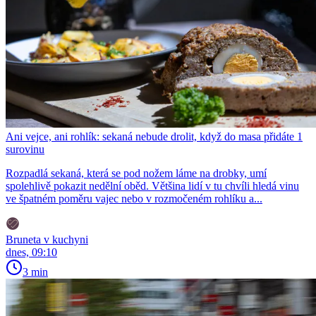
Ani vejce, ani rohlík: sekaná nebude drolit, když do masa přidáte 1
surovinu
Rozpadlá sekaná, která se pod nožem láme na drobky, umí
spolehlivě pokazit nedělní oběd. Většina lidí v tu chvíli hledá vinu
ve špatném poměru vajec nebo v rozmočeném rohlíku a...
Bruneta v kuchyni
dnes, 09:10
3 min