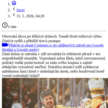
Sport
15. 5. 2026, 04:20
2 min
Obrovská úleva po těžkých týdnech. Tomáš Hertl režíroval výhru
Zlatých rytířů a přiblížil tým k postupu
Přidejte si obsah Centrum.cz do oblíbených zdrojů pro Google
hledání a Google zprávy
Zlatá helma se zaleskla v záři nevadských reflektorů přesně v ten
nejpotřebnější okamžik. Vyprodaná aréna šílela, když znovuzrozený
pražský rodák poslal kotouč za záda svého krajana a zajistil
obhájcům vytoužený mečbol. Dokážou domácí rytíři zužitkovat
nabídnutou šanci hned v následujícím duelu, nebo houževnatí hosté
vynutí rozhodující klání?