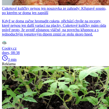
Cuketové kuličky nejsou jen nouzovka ze zahrady: Křupavé sousto,
po kterém se doma jen zapráší
Když se doma začne hromadit cuketa, přichází chvíle na recepty,
které nejsou jen další variací na placky. Cuketové kuličky mám ráda
právě proto, že uvnitř zůstanou vláčné, na povrchu křupnou a s
jednoduchým jogurtovým dipem zmizí ze stolu skoro hned.
Cooky.cz
dnes, 08:38
3 min
Reklama