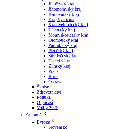
Jihočeský kraj
Jihomoravský kraj
Karlovarský kraj
Kraj Vysočina
Králověhradecký kraj
Liberecký kraj
Moravskoslezský kraj
Olomoucký kraj
Pardubický kraj
Plzeňský kraj
Středočeský kraj
Ústecký kraj
Zlínský kraj
Praha
Brno
Ostrava
Školství
Zdravotnictví
Politika
O počasí
Volby 2026
Zahraničí
Evropa
Slovensko