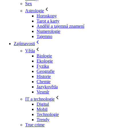
Sex
Astrologie
Horoskopy
Tarot a karty
Andělé a tajemná znamení
Numerologie
Tajemno
Zajímavosti
Věda
Biologie
Ekologie
Fyzika
Geografie
Historie
Chemie
Jazykověda
Vesmír
IT a technologie
Digital
Mobil
Technologie
Trendy
True crime