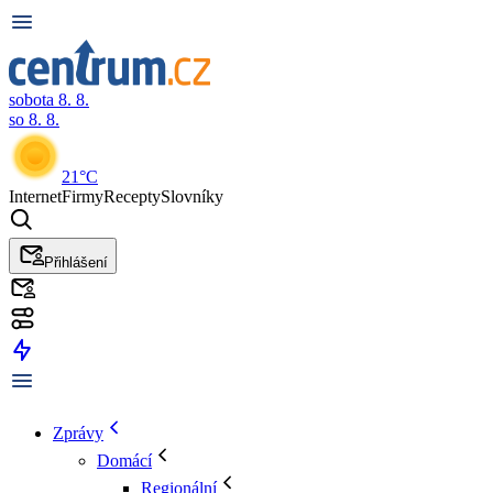
sobota 8. 8.
so 8. 8.
21°C
Internet
Firmy
Recepty
Slovníky
Přihlášení
Zprávy
Domácí
Regionální