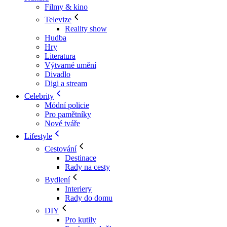
Filmy & kino
Televize
Reality show
Hudba
Hry
Literatura
Výtvarné umění
Divadlo
Digi a stream
Celebrity
Módní policie
Pro pamětníky
Nové tváře
Lifestyle
Cestování
Destinace
Rady na cesty
Bydlení
Interiery
Rady do domu
DIY
Pro kutily