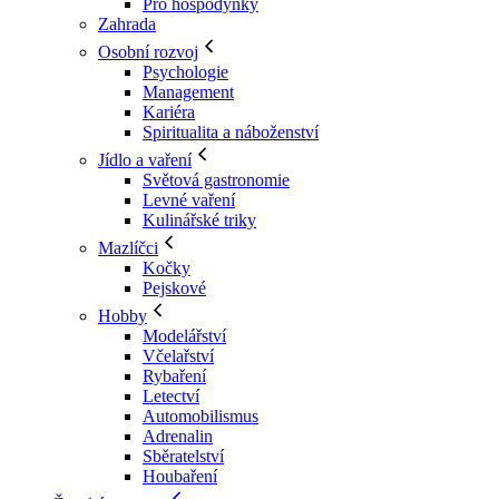
Pro hospodyňky
Zahrada
Osobní rozvoj
Psychologie
Management
Kariéra
Spiritualita a náboženství
Jídlo a vaření
Světová gastronomie
Levné vaření
Kulinářské triky
Mazlíčci
Kočky
Pejskové
Hobby
Modelářství
Včelařství
Rybaření
Letectví
Automobilismus
Adrenalin
Sběratelství
Houbaření