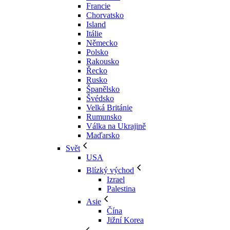
Francie
Chorvatsko
Island
Itálie
Německo
Polsko
Rakousko
Řecko
Rusko
Španělsko
Švédsko
Velká Británie
Rumunsko
Válka na Ukrajině
Maďarsko
Svět
USA
Blízký východ
Izrael
Palestina
Asie
Čína
Jižní Korea