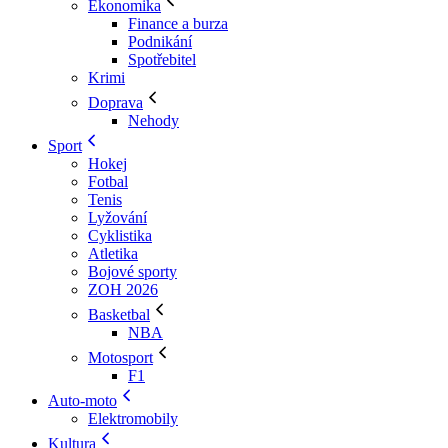
Ekonomika
Finance a burza
Podnikání
Spotřebitel
Krimi
Doprava
Nehody
Sport
Hokej
Fotbal
Tenis
Lyžování
Cyklistika
Atletika
Bojové sporty
ZOH 2026
Basketbal
NBA
Motosport
F1
Auto-moto
Elektromobily
Kultura