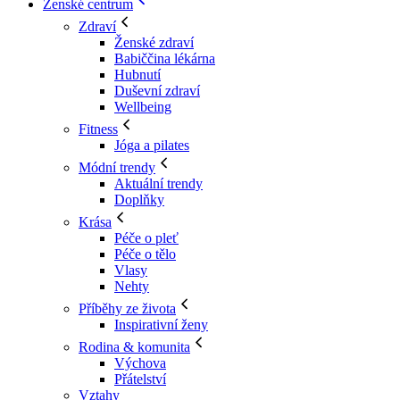
Ženské centrum
Zdraví
Ženské zdraví
Babiččina lékárna
Hubnutí
Duševní zdraví
Wellbeing
Fitness
Jóga a pilates
Módní trendy
Aktuální trendy
Doplňky
Krása
Péče o pleť
Péče o tělo
Vlasy
Nehty
Příběhy ze života
Inspirativní ženy
Rodina & komunita
Výchova
Přátelství
Vztahy