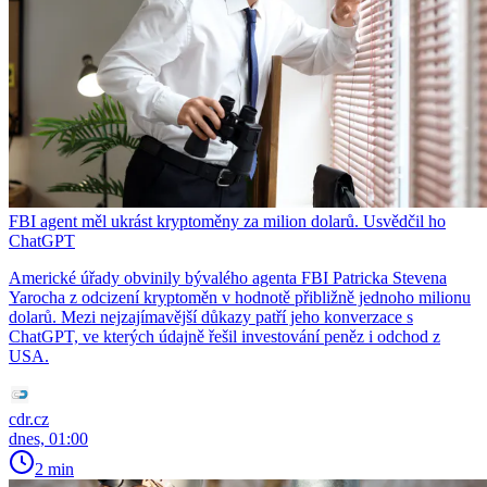
FBI agent měl ukrást kryptoměny za milion dolarů. Usvědčil ho
ChatGPT
Americké úřady obvinily bývalého agenta FBI Patricka Stevena
Yarocha z odcizení kryptoměn v hodnotě přibližně jednoho milionu
dolarů. Mezi nejzajímavější důkazy patří jeho konverzace s
ChatGPT, ve kterých údajně řešil investování peněz i odchod z
USA.
cdr.cz
dnes, 01:00
2 min