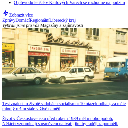
O převodu letiště v Karlových Varech se rozhodne na podzim
Zobrazit více
Zprávy
Domácí
Regionální
Liberecký kraj
Vybrali jsme pro vás
Magazíny a zajímavosti
Test znalostí o životě v dobách socialismu: 10 otázek odhalí, za máte
minulý režim stále v živé paměti
Život v Československu před rokem 1989 měl mnoho podob.
Někteří vzpomínají s úsměvem na tváři, jiní by raději zapomněli.