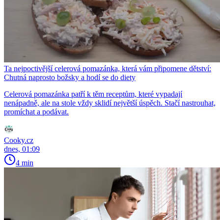
Ta nejpoctivější celerová pomazánka, která vám připomene dětství:
Chutná naprosto božsky a hodí se do diety
Celerová pomazánka patří k těm receptům, které vypadají
nenápadně, ale na stole vždy sklidí největší úspěch. Stačí nastrouhat,
promíchat a podávat.
Cooky.cz
dnes, 01:09
4 min