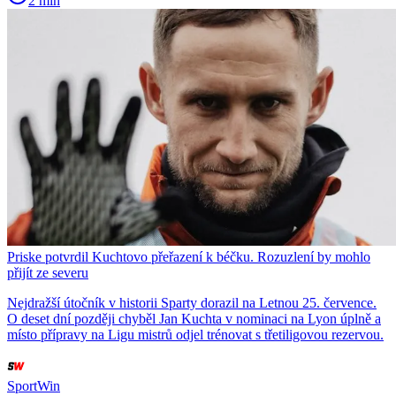
2 min
Priske potvrdil Kuchtovo přeřazení k béčku. Rozuzlení by mohlo
přijít ze severu
Nejdražší útočník v historii Sparty dorazil na Letnou 25. července.
O deset dní později chyběl Jan Kuchta v nominaci na Lyon úplně a
místo přípravy na Ligu mistrů odjel trénovat s třetiligovou rezervou.
SportWin