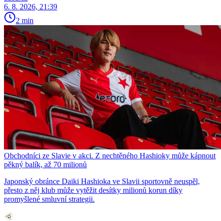
6. 8. 2026, 21:39
2 min
Obchodníci ze Slavie v akci. Z nechtěného Hashioky může kápnout
pěkný balík, až 70 milionů
Japonský obránce Daiki Hashioka ve Slavii sportovně neuspěl,
přesto z něj klub může vytěžit desítky milionů korun díky
promyšlené smluvní strategii.