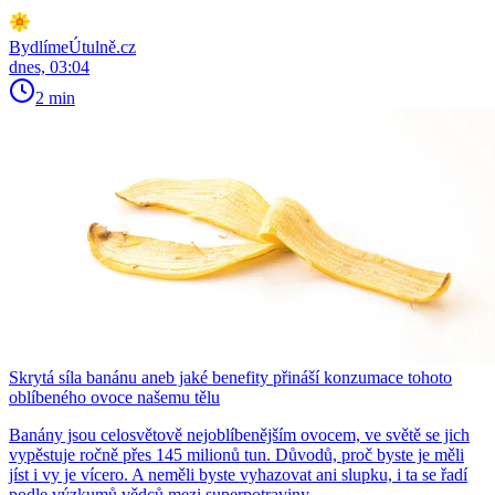
BydlímeÚtulně.cz
dnes, 03:04
2 min
Skrytá síla banánu aneb jaké benefity přináší konzumace tohoto
oblíbeného ovoce našemu tělu
Banány jsou celosvětově nejoblíbenějším ovocem, ve světě se jich
vypěstuje ročně přes 145 milionů tun. Důvodů, proč byste je měli
jíst i vy je vícero. A neměli byste vyhazovat ani slupku, i ta se řadí
podle výzkumů vědců mezi superpotraviny.