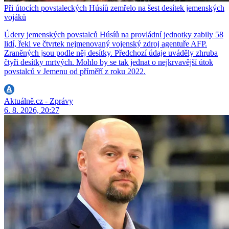
Při útocích povstaleckých Húsíů zemřelo na šest desítek jemenských
vojáků
Údery jemenských povstalců Húsíů na provládní jednotky zabily 58
lidí, řekl ve čtvrtek nejmenovaný vojenský zdroj agentuře AFP.
Zraněných jsou podle něj desítky. Předchozí údaje uváděly zhruba
čtyři desítky mrtvých. Mohlo by se tak jednat o nejkrvavější útok
povstalců v Jemenu od příměří z roku 2022.
Aktuálně.cz - Zprávy
6. 8. 2026, 20:27