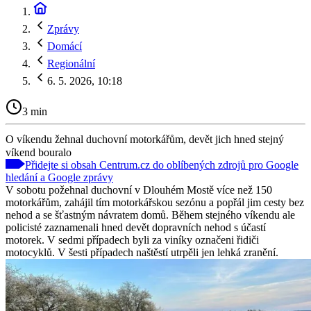
Zprávy
Domácí
Regionální
6. 5. 2026, 10:18
3 min
O víkendu žehnal duchovní motorkářům, devět jich hned stejný
víkend bouralo
Přidejte si obsah Centrum.cz do oblíbených zdrojů pro Google
hledání a Google zprávy
V sobotu požehnal duchovní v Dlouhém Mostě více než 150
motorkářům, zahájil tím motorkářskou sezónu a popřál jim cesty bez
nehod a se šťastným návratem domů. Během stejného víkendu ale
policisté zaznamenali hned devět dopravních nehod s účastí
motorek. V sedmi případech byli za viníky označeni řidiči
motocyklů. V šesti případech naštěstí utrpěli jen lehká zranění.