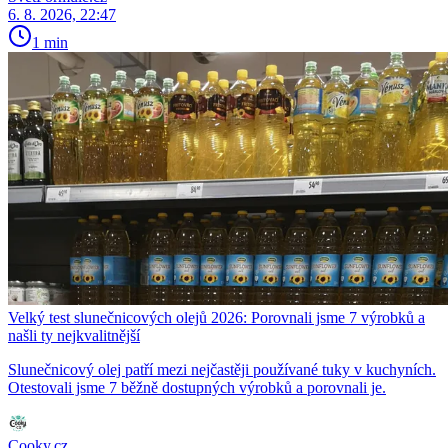
6. 8. 2026, 22:47
1 min
Velký test slunečnicových olejů 2026: Porovnali jsme 7 výrobků a
našli ty nejkvalitnější
Slunečnicový olej patří mezi nejčastěji používané tuky v kuchyních.
Otestovali jsme 7 běžně dostupných výrobků a porovnali je.
Cooky.cz