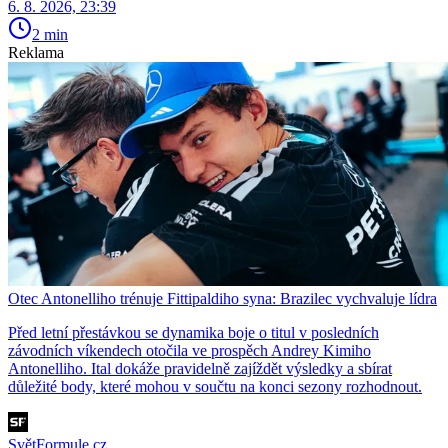
6. 8. 2026, 23:39
2 min
Reklama
Otec Antonelliho trénuje Fittipaldiho syna: Brazilec vychvaluje lídra
Před letní přestávkou se dynamika boje o titul v posledních
závodních víkendech otočila ve prospěch Andrey Kimiho
Antonelliho. Ital dokáže pravidelně zajíždět výsledky a sbírat
důležité body, které mohou v součtu na konci sezony rozhodnout.
SvětFormule.cz