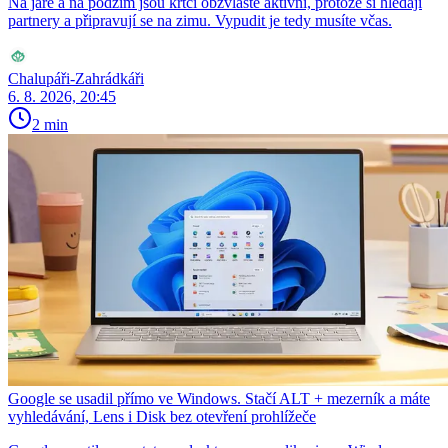
Na jaře a na podzim jsou krtci obzvláště aktivní, protože si hledají
partnery a připravují se na zimu. Vypudit je tedy musíte včas.
Chalupáři-Zahrádkáři
6. 8. 2026, 20:45
2 min
Google se usadil přímo ve Windows. Stačí ALT + mezerník a máte
vyhledávání, Lens i Disk bez otevření prohlížeče