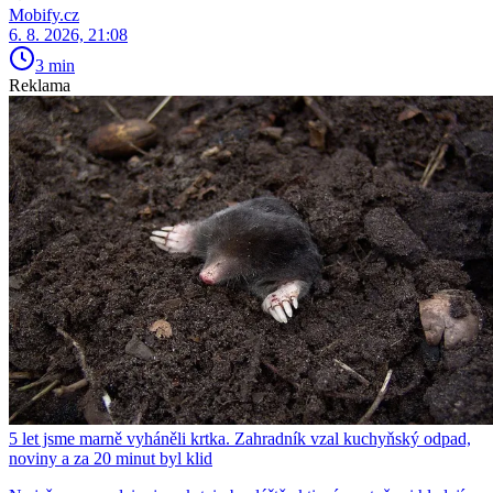
Mobify.cz
6. 8. 2026, 21:08
3 min
Reklama
5 let jsme marně vyháněli krtka. Zahradník vzal kuchyňský odpad,
noviny a za 20 minut byl klid