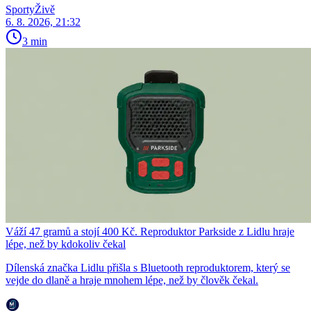
SportyŽivě
6. 8. 2026, 21:32
3 min
Váží 47 gramů a stojí 400 Kč. Reproduktor Parkside z Lidlu hraje
lépe, než by kdokoliv čekal
Dílenská značka Lidlu přišla s Bluetooth reproduktorem, který se
vejde do dlaně a hraje mnohem lépe, než by člověk čekal.