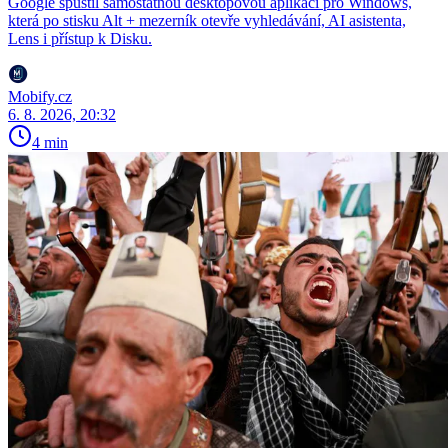
Google spustil samostatnou desktopovou aplikaci pro Windows,
která po stisku Alt + mezerník otevře vyhledávání, AI asistenta,
Lens i přístup k Disku.
Mobify.cz
6. 8. 2026, 20:32
4 min