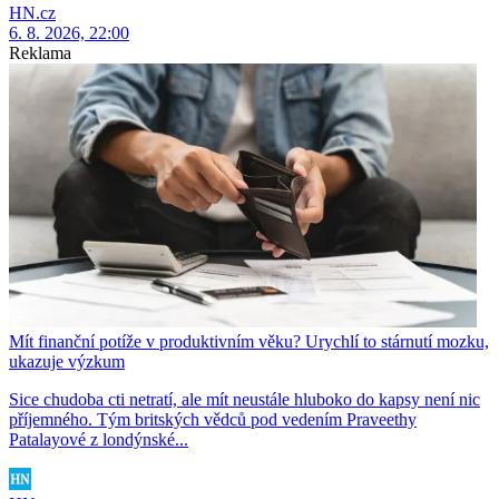
HN.cz
6. 8. 2026, 22:00
Reklama
Mít finanční potíže v produktivním věku? Urychlí to stárnutí mozku,
ukazuje výzkum
Sice chudoba cti netratí, ale mít neustále hluboko do kapsy není nic
příjemného. Tým britských vědců pod vedením Praveethy
Patalayové z londýnské...