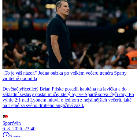
„To je váš názor." Jedna otázka po velkém večeru trenéra Sparty
viditelně popudila
Devětačtyřicetiletý Brian Priske posadil kapitána na lavičku a do
základní sestavy poslal muže, který byl ve Spartě sotva čtyři dny. Po
výhře 2:1 nad Lyonem mluvil o jednom z nejsilnějších večerů, jaké
na Letné za svého druhého angažmá zažil.
SportWin
6. 8. 2026, 23:40