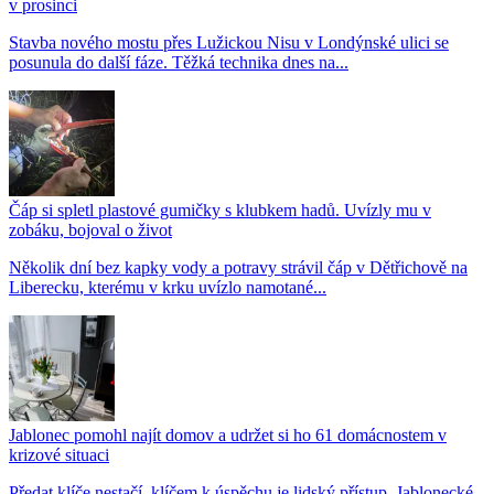
v prosinci
Stavba nového mostu přes Lužickou Nisu v Londýnské ulici se
posunula do další fáze. Těžká technika dnes na...
Čáp si spletl plastové gumičky s klubkem hadů. Uvízly mu v
zobáku, bojoval o život
Několik dní bez kapky vody a potravy strávil čáp v Dětřichově na
Liberecku, kterému v krku uvízlo namotané...
Jablonec pomohl najít domov a udržet si ho 61 domácnostem v
krizové situaci
Předat klíče nestačí, klíčem k úspěchu je lidský přístup. Jablonecké