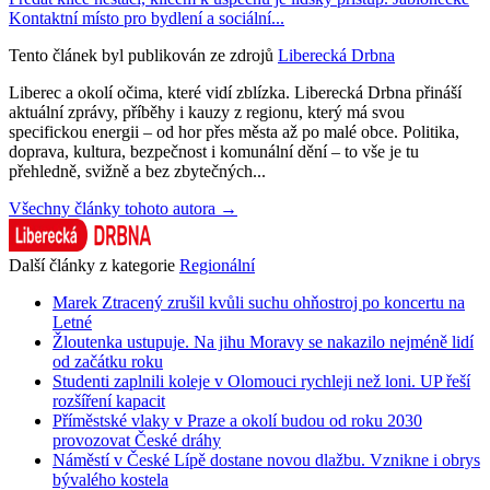
Kontaktní místo pro bydlení a sociální...
Tento článek byl publikován ze zdrojů
Liberecká Drbna
Liberec a okolí očima, které vidí zblízka. Liberecká Drbna přináší
aktuální zprávy, příběhy i kauzy z regionu, který má svou
specifickou energii – od hor přes města až po malé obce. Politika,
doprava, kultura, bezpečnost i komunální dění – to vše je tu
přehledně, svižně a bez zbytečných...
Všechny články tohoto autora →
Další články z kategorie
Regionální
Marek Ztracený zrušil kvůli suchu ohňostroj po koncertu na
Letné
Žloutenka ustupuje. Na jihu Moravy se nakazilo nejméně lidí
od začátku roku
Studenti zaplnili koleje v Olomouci rychleji než loni. UP řeší
rozšíření kapacit
Příměstské vlaky v Praze a okolí budou od roku 2030
provozovat České dráhy
Náměstí v České Lípě dostane novou dlažbu. Vznikne i obrys
bývalého kostela