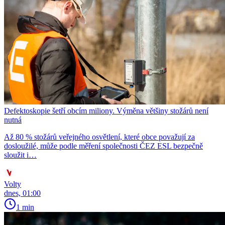
Defektoskopie šetří obcím miliony. Výměna většiny stožárů není
nutná
Až 80 % stožárů veřejného osvětlení, které obce považují za
dosloužilé, může podle měření společnosti ČEZ ESL bezpečně
sloužit i…
Volty
dnes, 01:00
1 min