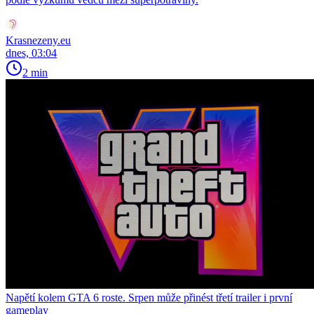
Krasnezeny.eu
dnes, 03:04
2 min
Napětí kolem GTA 6 roste. Srpen může přinést třetí trailer i první
gameplay