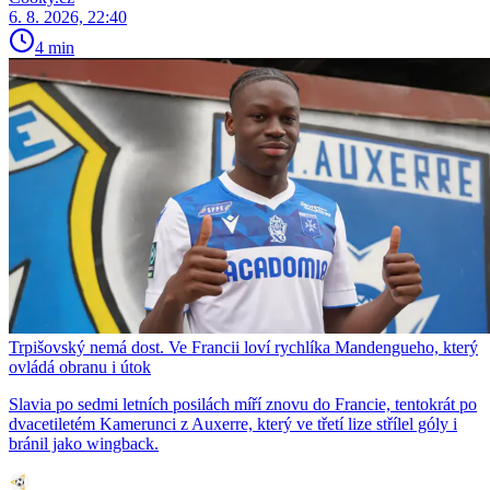
6. 8. 2026, 22:40
4 min
Trpišovský nemá dost. Ve Francii loví rychlíka Mandengueho, který
ovládá obranu i útok
Slavia po sedmi letních posilách míří znovu do Francie, tentokrát po
dvacetiletém Kamerunci z Auxerre, který ve třetí lize střílel góly i
bránil jako wingback.