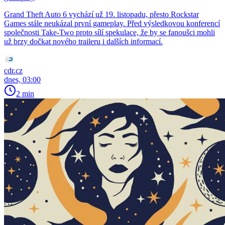
Grand Theft Auto 6 vychází už 19. listopadu, přesto Rockstar
Games stále neukázal první gameplay. Před výsledkovou konferencí
společnosti Take-Two proto sílí spekulace, že by se fanoušci mohli
už brzy dočkat nového traileru i dalších informací.
cdr.cz
dnes, 03:00
2 min