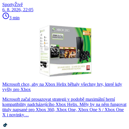
SportyŽivě
6. 8. 2026, 22:05
3 min
Microsoft chce, aby na Xbox Helix běhaly všechny hry, které kdy
vyšly pro Xbox
Microsoft začal prosazovat strategii v podobě maximální herní
kompatibility nadcházejícího Xbox Helix. Měly by na něm fungovat
tituly napsané pro Xbox 360, Xbox One, Xbox One S / Xbox One
X i novinky…