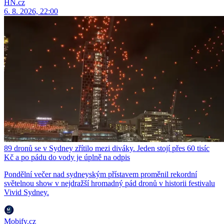
HN.cz
6. 8. 2026, 22:00
89 dronů se v Sydney zřítilo mezi diváky. Jeden stojí přes 60 tisíc
Kč a po pádu do vody je úplně na odpis
Pondělní večer nad sydneyským přístavem proměnil rekordní
světelnou show v nejdražší hromadný pád dronů v historii festivalu
Vivid Sydney.
Mobify.cz