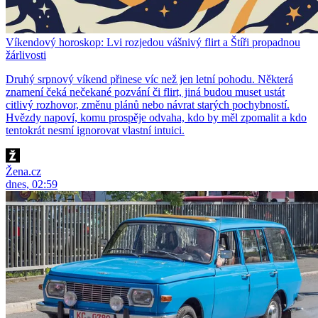
Víkendový horoskop: Lvi rozjedou vášnivý flirt a Štíři propadnou
žárlivosti
Druhý srpnový víkend přinese víc než jen letní pohodu. Některá
znamení čeká nečekané pozvání či flirt, jiná budou muset ustát
citlivý rozhovor, změnu plánů nebo návrat starých pochybností.
Hvězdy napoví, komu prospěje odvaha, kdo by měl zpomalit a kdo
tentokrát nesmí ignorovat vlastní intuici.
Žena.cz
dnes, 02:59