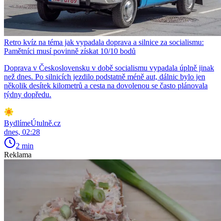
Retro kvíz na téma jak vypadala doprava a silnice za socialismu:
Pamětníci musí povinně získat 10/10 bodů
Doprava v Československu v době socialismu vypadala úplně jinak
než dnes. Po silnicích jezdilo podstatně méně aut, dálnic bylo jen
několik desítek kilometrů a cesta na dovolenou se často plánovala
týdny dopředu.
BydlímeÚtulně.cz
dnes, 02:28
2 min
Reklama