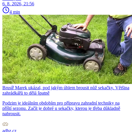
6. 8. 2026, 21:56
4 min
Brusíř Marek ukázal, pod jakým úhlem brousit nůž sekačky. Většina
zahrádkářů to dělá špatně
Podzim je ideálním obdobím pro přípravu zahradní techniky na
příští sezonu. Začít je dobré u sekačky, kterou je třeba důkladně
nabrousit.
adbz.cz