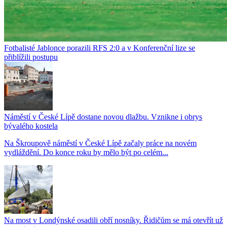
Fotbalisté Jablonce porazili RFS 2:0 a v Konferenční lize se
přiblížili postupu
Náměstí v České Lípě dostane novou dlažbu. Vznikne i obrys
bývalého kostela
Na Škroupově náměstí v České Lípě začaly práce na novém
vydláždění. Do konce roku by mělo být po celém...
Na most v Londýnské osadili obří nosníky. Řidičům se má otevřít už