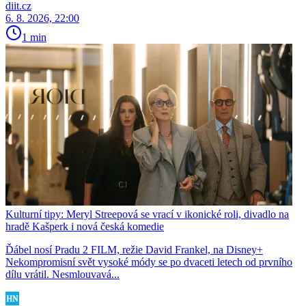
diit.cz
6. 8. 2026, 22:00
1 min
Kulturní tipy: Meryl Streepová se vrací v ikonické roli, divadlo na
hradě Kašperk i nová česká komedie
Ďábel nosí Pradu 2 FILM, režie David Frankel, na Disney+
Nekompromisní svět vysoké módy se po dvaceti letech od prvního
dílu vrátil. Nesmlouvavá...