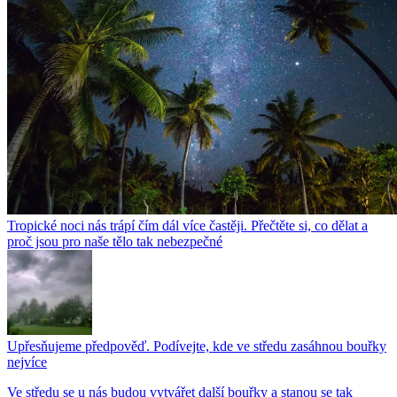
Tropické noci nás trápí čím dál více častěji. Přečtěte si, co dělat a
proč jsou pro naše tělo tak nebezpečné
Upřesňujeme předpověď. Podívejte, kde ve středu zasáhnou bouřky
nejvíce
Ve středu se u nás budou vytvářet další bouřky a stanou se tak