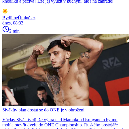
knedlíků a pečiva? Lze jej využít v kuchyni, ale i na zahradě!
BydlímeÚtulně.cz
dnes, 08:33
2 min
Sivákův plán dostat se do ONE je v ohrožení
Václav Sivák tvrdí, že výhra nad Mamukou Usubyanem by mu
mohla otevřít dveře do ONE Championship. Ruského postojáře