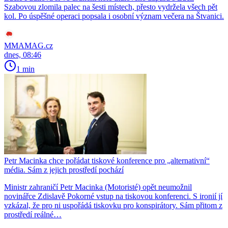
Szabovou zlomila palec na šesti místech, přesto vydržela všech pět
kol. Po úspěšné operaci popsala i osobní význam večera na Štvanici.
MMAMAG.cz
dnes, 08:46
1 min
Petr Macinka chce pořádat tiskové konference pro „alternativní“
média. Sám z jejich prostředí pochází
Ministr zahraničí Petr Macinka (Motoristé) opět neumožnil
novinářce Zdislavě Pokorné vstup na tiskovou konferenci. S ironií jí
vzkázal, že pro ni uspořádá tiskovku pro konspirátory. Sám přitom z
prostředí reálné…