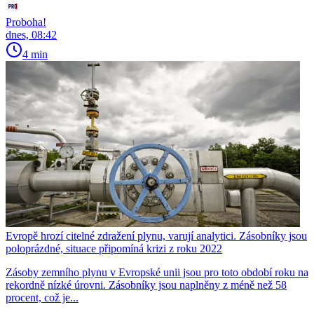
Proboha!
dnes, 08:42
4 min
Evropě hrozí citelné zdražení plynu, varují analytici. Zásobníky jsou
poloprázdné, situace připomíná krizi z roku 2022
Zásoby zemního plynu v Evropské unii jsou pro toto období roku na
rekordně nízké úrovni. Zásobníky jsou naplněny z méně než 58
procent, což je...