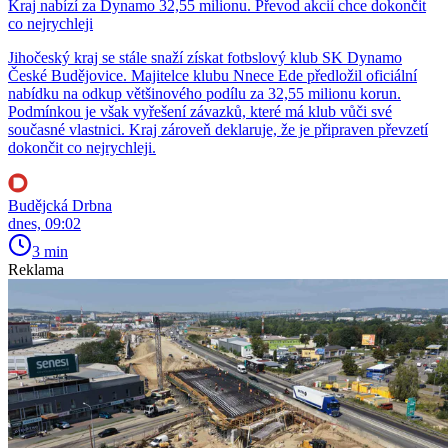
Kraj nabízí za Dynamo 32,55 milionu. Převod akcií chce dokončit
co nejrychleji
Jihočeský kraj se stále snaží získat fotbslový klub SK Dynamo
České Budějovice. Majitelce klubu Nnece Ede předložil oficiální
nabídku na odkup většinového podílu za 32,55 milionu korun.
Podmínkou je však vyřešení závazků, které má klub vůči své
současné vlastnici. Kraj zároveň deklaruje, že je připraven převzetí
dokončit co nejrychleji.
Budějcká Drbna
dnes, 09:02
3 min
Reklama