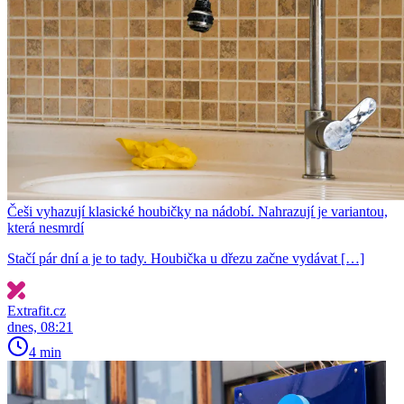
Češi vyhazují klasické houbičky na nádobí. Nahrazují je variantou,
která nesmrdí
Stačí pár dní a je to tady. Houbička u dřezu začne vydávat […]
Extrafit.cz
dnes, 08:21
4 min