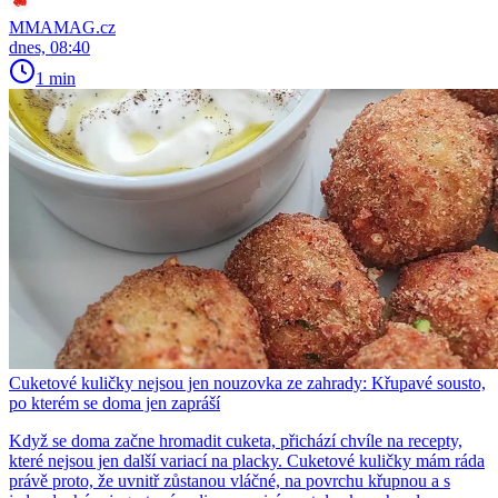
MMAMAG.cz
dnes, 08:40
1 min
Cuketové kuličky nejsou jen nouzovka ze zahrady: Křupavé sousto,
po kterém se doma jen zapráší
Když se doma začne hromadit cuketa, přichází chvíle na recepty,
které nejsou jen další variací na placky. Cuketové kuličky mám ráda
právě proto, že uvnitř zůstanou vláčné, na povrchu křupnou a s