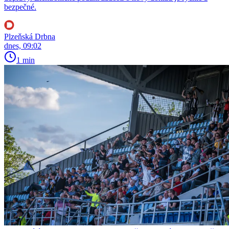
bezpečné.
Plzeňská Drbna
dnes, 09:02
1 min