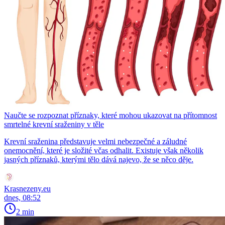
Naučte se rozpoznat příznaky, které mohou ukazovat na přítomnost
smrtelné krevní sraženiny v těle
Krevní sraženina představuje velmi nebezpečné a záludné
onemocnění, které je složité včas odhalit. Existuje však několik
jasných příznaků, kterými tělo dává najevo, že se něco děje.
Krasnezeny.eu
dnes, 08:52
2 min