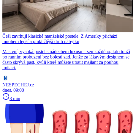
Češi zavrhují klasické manželské postele. Z Ameriky přichází
mnohem lepší a praktičtější druh nábytku
Masivní, vysoká postel s nádechem luxusu – sen každého, kdo touží
po ranním probuzení bez bolesti zad. Jenže za lákavým designem se
často skrývá past, kvůli které můžete utratit majlant za pouhou
imitaci.
NESPECHEJ.cz
dnes, 09:00
3 min