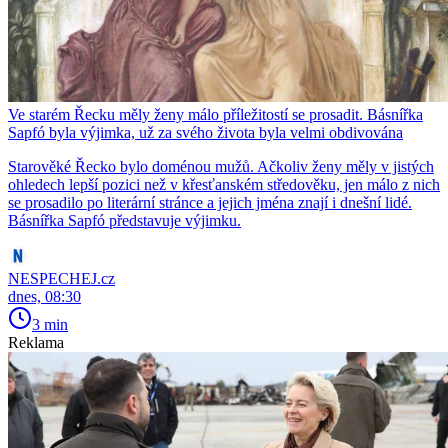
Ve starém Řecku měly ženy málo příležitostí se prosadit. Básnířka
Sapfó byla výjimka, už za svého života byla velmi obdivována
Starověké Řecko bylo doménou mužů. Ačkoliv ženy měly v jistých
ohledech lepší pozici než v křesťanském středověku, jen málo z nich
se prosadilo po literární stránce a jejich jména znají i dnešní lidé.
Básnířka Sapfó představuje výjimku.
NESPECHEJ.cz
dnes, 08:30
3 min
Reklama