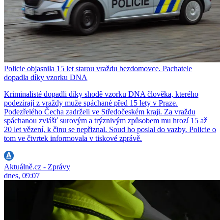
Policie objasnila 15 let starou vraždu bezdomovce. Pachatele
dopadla díky vzorku DNA
Kriminalisté dopadli díky shodě vzorku DNA člověka, kterého
podezírají z vraždy muže spáchané před 15 lety v Praze.
Podezřelého Čecha zadrželi ve Středočeském kraji. Za vraždu
spáchanou zvlášť surovým a trýznivým způsobem mu hrozí 15 až
20 let vězení, k činu se nepřiznal. Soud ho poslal do vazby. Policie o
tom ve čtvrtek informovala v tiskové zprávě.
Aktuálně.cz - Zprávy
dnes, 09:07