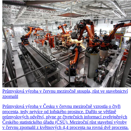
Průmyslová výroba v červnu meziročně stoupla, růst ve stavebnictví
zpomalil
Průmyslová výroba v Česku v červnu meziročně vzrostla o čtyři
procenta, tedy nejvíce od loňského prosince. Dařilo se většině
průmyslových odvětví, plyne ze čtvrtečních informací zveřejněných
Českého statistického úřadu (ČSÚ). Meziroční růst stavební výroby
v červnu zpomalil z květnových 4,4 procenta na rovná dvě procenta.