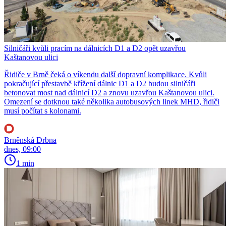
Silničáři kvůli pracím na dálnicích D1 a D2 opět uzavřou
Kaštanovou ulici
Řidiče v Brně čeká o víkendu další dopravní komplikace. Kvůli
pokračující přestavbě křížení dálnic D1 a D2 budou silničáři
betonovat most nad dálnicí D2 a znovu uzavřou Kaštanovou ulici.
Omezení se dotknou také několika autobusových linek MHD, řidiči
musí počítat s kolonami.
Brněnská Drbna
dnes, 09:00
1 min