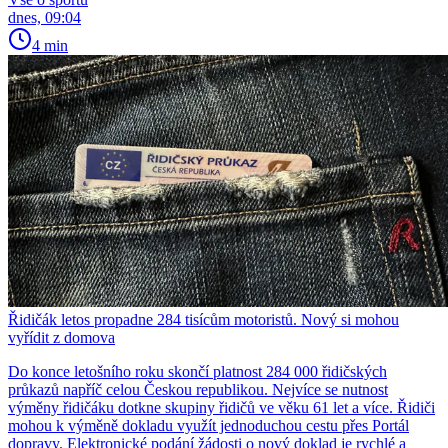
dnes, 09:04
4 min
Řidičák letos propadne 284 tisícům motoristů. Nový si mohou
vyřídit z domova
Do konce letošního roku skončí platnost 284 000 řidičských
průkazů napříč celou Českou republikou. Nejvíce se nutnost
výměny řidičáku dotkne skupiny řidičů ve věku 61 let a více. Řidiči
mohou k výměně dokladu využít jednoduchou cestu přes Portál
dopravy. Elektronické podání žádosti o nový doklad je rychlé a