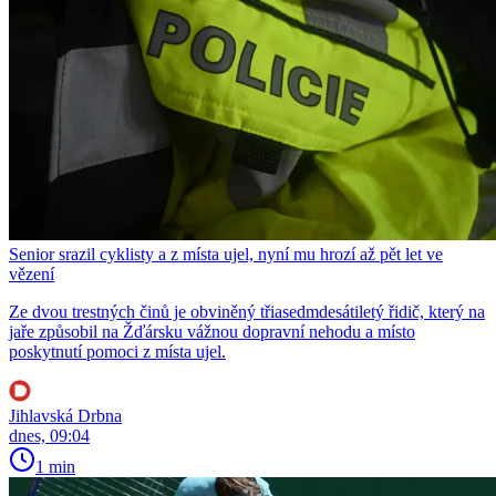
Senior srazil cyklisty a z místa ujel, nyní mu hrozí až pět let ve
vězení
Ze dvou trestných činů je obviněný třiasedmdesátiletý řidič, který na
jaře způsobil na Žďársku vážnou dopravní nehodu a místo
poskytnutí pomoci z místa ujel.
Jihlavská Drbna
dnes, 09:04
1 min