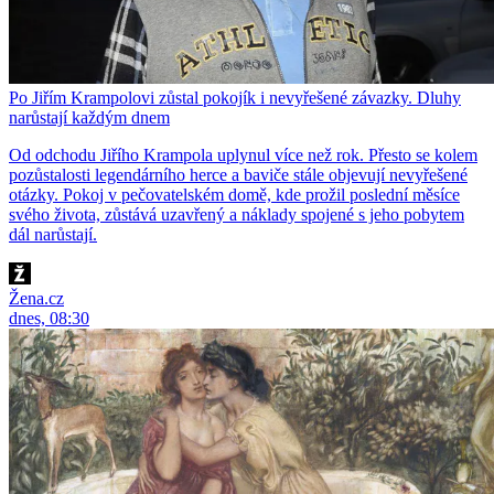
Po Jiřím Krampolovi zůstal pokojík i nevyřešené závazky. Dluhy
narůstají každým dnem
Od odchodu Jiřího Krampola uplynul více než rok. Přesto se kolem
pozůstalosti legendárního herce a baviče stále objevují nevyřešené
otázky. Pokoj v pečovatelském domě, kde prožil poslední měsíce
svého života, zůstává uzavřený a náklady spojené s jeho pobytem
dál narůstají.
Žena.cz
dnes, 08:30