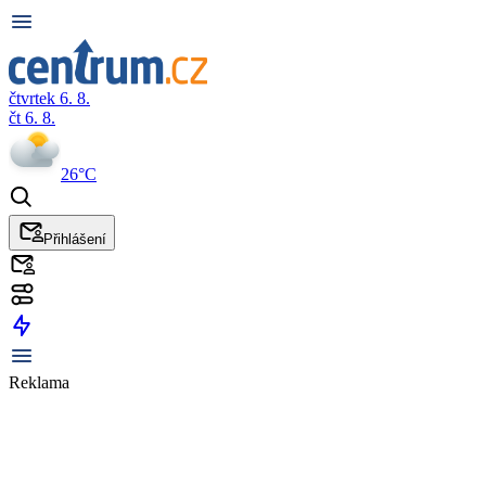
čtvrtek 6. 8.
čt 6. 8.
26°C
Přihlášení
Reklama