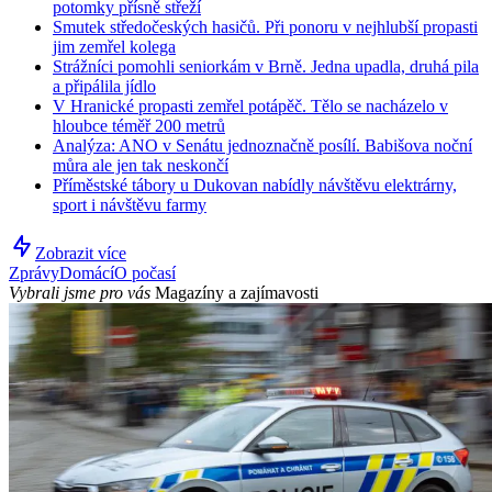
potomky přísně střeží
Smutek středočeských hasičů. Při ponoru v nejhlubší propasti
jim zemřel kolega
Strážníci pomohli seniorkám v Brně. Jedna upadla, druhá pila
a připálila jídlo
V Hranické propasti zemřel potápěč. Tělo se nacházelo v
hloubce téměř 200 metrů
Analýza: ANO v Senátu jednoznačně posílí. Babišova noční
můra ale jen tak neskončí
Příměstské tábory u Dukovan nabídly návštěvu elektrárny,
sport i návštěvu farmy
Zobrazit více
Zprávy
Domácí
O počasí
Vybrali jsme pro vás
Magazíny a zajímavosti