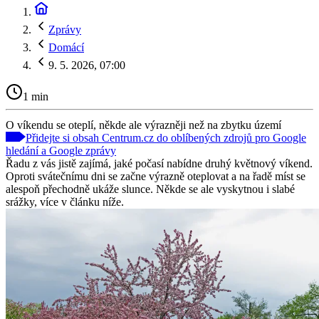
Zprávy
Domácí
9. 5. 2026, 07:00
1 min
O víkendu se oteplí, někde ale výrazněji než na zbytku území
Přidejte si obsah Centrum.cz do oblíbených zdrojů pro Google
hledání a Google zprávy
Řadu z vás jistě zajímá, jaké počasí nabídne druhý květnový víkend.
Oproti svátečnímu dni se začne výrazně oteplovat a na řadě míst se
alespoň přechodně ukáže slunce. Někde se ale vyskytnou i slabé
srážky, více v článku níže.