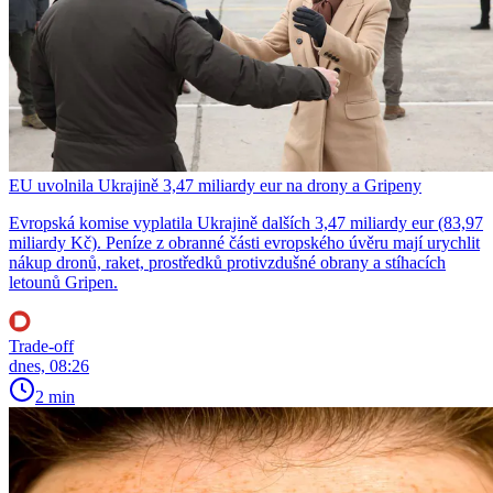
EU uvolnila Ukrajině 3,47 miliardy eur na drony a Gripeny
Evropská komise vyplatila Ukrajině dalších 3,47 miliardy eur (83,97
miliardy Kč). Peníze z obranné části evropského úvěru mají urychlit
nákup dronů, raket, prostředků protivzdušné obrany a stíhacích
letounů Gripen.
Trade-off
dnes, 08:26
2 min