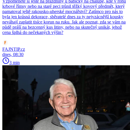
Vzpomenete si ještě na prázdniny u babičky na chalupě, kde v rohu
krbové římsy nebo na staré peci trůnil těžký kovový předmět, který
pamatoval ještě rakousko-uherské mocnářství? Zatímco pro nás to
byla jen krásná dekorace, sběratelé dnes za ty nejvzácnější kousky
neváhají zaplatit tisíce korun na ruku. Jak ale poznat, zda se vám na
půdě práší na bezcenný kus litiny, nebo na skutečný unikát, jehož
cena šplhá do nečekaných výšin?
FAJNTIP.cz
dnes, 08:30
3 min