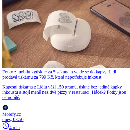
Fotky z mobilu vytiskne za 5 sekund a vejde se do kapsy. Lidl
prodává tiskárnu za 799 Kč, která nepotřebuje inkoust
Kapesní tiskárna z Lidlu váží 150 gramů, tiskne bez jediné kapky
inkoustu a stojí méně než dvě pizzy v restauraci. Háček? Fotky jsou
černobílé.
Mobify.cz
dnes, 08:50
4 min