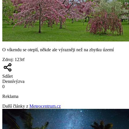
O víkendu se oteplí, někde ale výrazněji než na zbytku území
Zdroj
:
123rf
Sdílet
Denní
výzva
0
Reklama
Další články z
Meteocentrum.cz