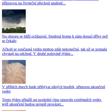
přípravou na čtvrteční přechod studené...
Na obzoru se blíží ochlazení. Studená fronta k nám dorazí dříve než
se čekalo
Ačkoli se současná vedra mohou zdát nekonečná, tak už se pomalu
chystají na odchod. V druhé polovině týdne...
V příštích dnech bude přibývat silných bouřek, přinesou ukončení
veder
Tento týden přináší asi poslední vlnu opravdu extrémních veder,
jejíž ukončení budou nejspíš provázet...