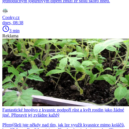
jednoduchým jogurtovým dipem zmizí ze stolu skoro hned.
Cooky.cz
dnes, 08:38
3 min
Reklama
Fantastické hnojivo z kvasnic podpoří růst a květ rostlin jako žádné
jiné. Připravit jej zvládne každý
Přemýšleli jste někdy nad tím, jak lze využít kvasnice mimo koláčů,