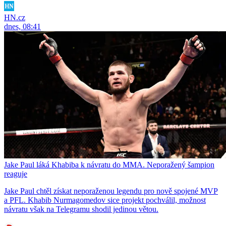
HN.cz
dnes, 08:41
Jake Paul láká Khabiba k návratu do MMA. Neporažený šampion
reaguje
Jake Paul chtěl získat neporaženou legendu pro nově spojené MVP
a PFL. Khabib Nurmagomedov sice projekt pochválil, možnost
návratu však na Telegramu shodil jedinou větou.