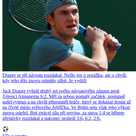
Draper se při návratu rozplakal. Nešlo jen o porážku, ale o chvíli,
kdy jeho tělo znovu odmítlo slíbit, že vydrží
Jack Draper vyhrál druhý set svého návratového zápasu proti
Térenci Atmanemu 6:2. Měl za sebou pomalý začátek, postupně
našel rytmus a na chvíli připomněl hráče, který se dokázal dostat až
na čtvrté místo světového žebříčku. Ve třetím setu však jeho výkon
znovu odešel. Brit ztrácel sílu při servisu, za stavu 1:4 se během
přestávky rozplakal a nakonec prohrál 3:6, 6:2, 2:6.
Vše o sportu