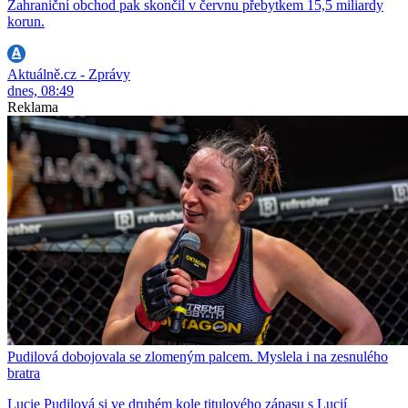
Zahraniční obchod pak skončil v červnu přebytkem 15,5 miliardy
korun.
Aktuálně.cz - Zprávy
dnes, 08:49
Reklama
Pudilová dobojovala se zlomeným palcem. Myslela i na zesnulého
bratra
Lucie Pudilová si ve druhém kole titulového zápasu s Lucií