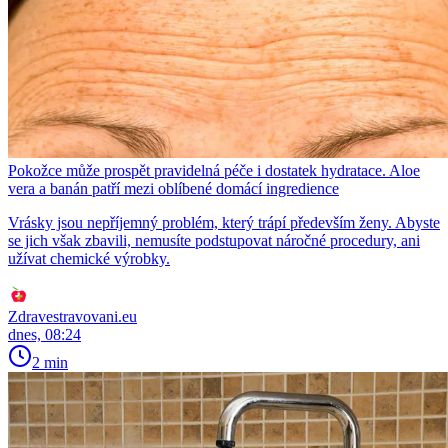
Pokožce může prospět pravidelná péče i dostatek hydratace. Aloe
vera a banán patří mezi oblíbené domácí ingredience
Vrásky jsou nepříjemný problém, který trápí především ženy. Abyste
se jich však zbavili, nemusíte podstupovat náročné procedury, ani
užívat chemické výrobky.
Zdravestravovani.eu
dnes, 08:24
2 min