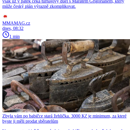
však už v pátek čeká turnajový duel s Maratem Grigorianem, který
může český plán výrazně zkomplikovat.
MMAMAG.cz
dnes, 08:32
1 min
Zbyla vám po babičce stará žehlička. 3000 Kč je minimum, za které
byste ji měli prodat sběratelům