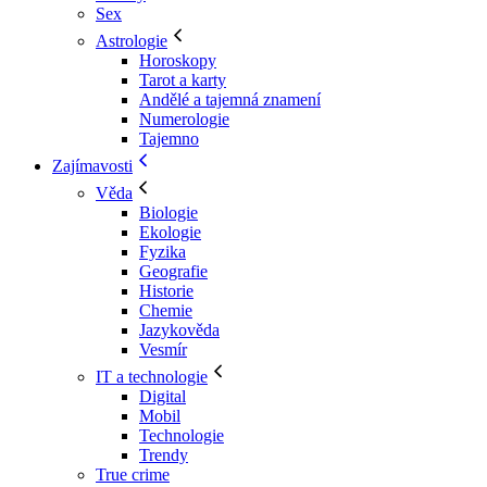
Sex
Astrologie
Horoskopy
Tarot a karty
Andělé a tajemná znamení
Numerologie
Tajemno
Zajímavosti
Věda
Biologie
Ekologie
Fyzika
Geografie
Historie
Chemie
Jazykověda
Vesmír
IT a technologie
Digital
Mobil
Technologie
Trendy
True crime