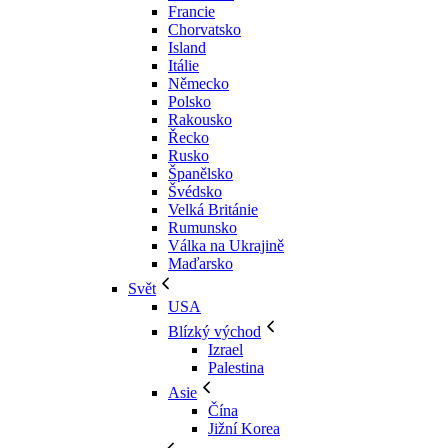
Francie
Chorvatsko
Island
Itálie
Německo
Polsko
Rakousko
Řecko
Rusko
Španělsko
Švédsko
Velká Británie
Rumunsko
Válka na Ukrajině
Maďarsko
Svět
USA
Blízký východ
Izrael
Palestina
Asie
Čína
Jižní Korea