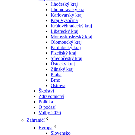
Jihočeský kraj
Jihomoravský kraj
Karlovarský kraj
Kraj Vysočina
Králověhradecký kraj
Liberecký kraj
Moravskoslezský kraj
Olomoucký kraj
Pardubický kraj
Plzeňský kraj
Středočeský kraj
Ústecký kraj
Zlínský kraj
Praha
Brno
Ostrava
Školství
Zdravotnictví
Politika
O počasí
Volby 2026
Zahraničí
Evropa
Slovensko