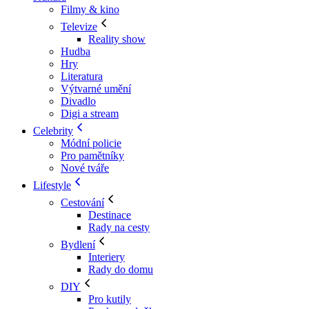
Filmy & kino
Televize
Reality show
Hudba
Hry
Literatura
Výtvarné umění
Divadlo
Digi a stream
Celebrity
Módní policie
Pro pamětníky
Nové tváře
Lifestyle
Cestování
Destinace
Rady na cesty
Bydlení
Interiery
Rady do domu
DIY
Pro kutily