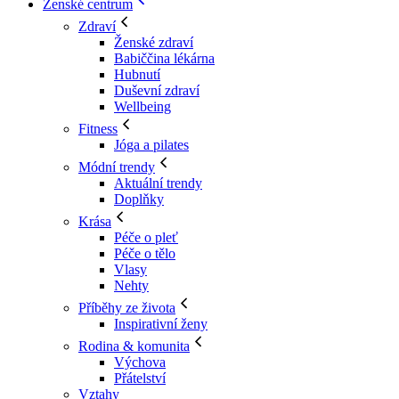
Ženské centrum
Zdraví
Ženské zdraví
Babiččina lékárna
Hubnutí
Duševní zdraví
Wellbeing
Fitness
Jóga a pilates
Módní trendy
Aktuální trendy
Doplňky
Krása
Péče o pleť
Péče o tělo
Vlasy
Nehty
Příběhy ze života
Inspirativní ženy
Rodina & komunita
Výchova
Přátelství
Vztahy