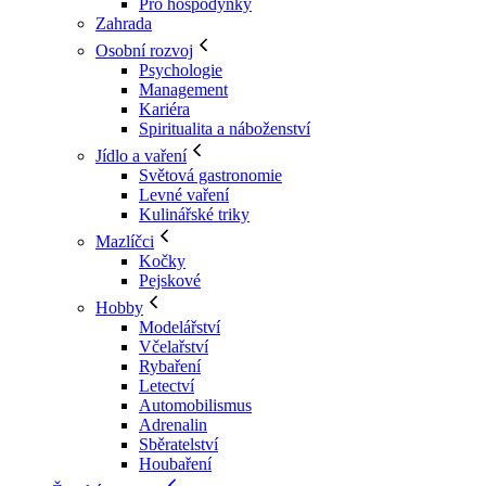
Pro hospodyňky
Zahrada
Osobní rozvoj
Psychologie
Management
Kariéra
Spiritualita a náboženství
Jídlo a vaření
Světová gastronomie
Levné vaření
Kulinářské triky
Mazlíčci
Kočky
Pejskové
Hobby
Modelářství
Včelařství
Rybaření
Letectví
Automobilismus
Adrenalin
Sběratelství
Houbaření