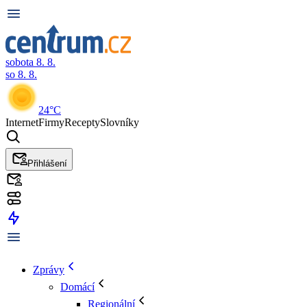
sobota 8. 8.
so 8. 8.
24°C
Internet
Firmy
Recepty
Slovníky
Přihlášení
Zprávy
Domácí
Regionální