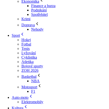
Ekonomika
Finance a burza
Podnikání
Spotřebitel
Krimi
Doprava
Nehody
Sport
Hokej
Fotbal
Tenis
Lyžování
Cyklistika
Atletika
Bojové sporty
ZOH 2026
Basketbal
NBA
Motosport
F1
Auto-moto
Elektromobily
Kultura