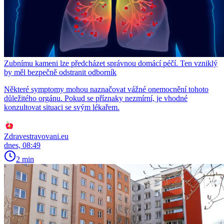
Zubnímu kameni lze předcházet správnou domácí péčí. Ten vzniklý
by měl bezpečně odstranit odborník
Některé symptomy mohou naznačovat vážné onemocnění tohoto
důležitého orgánu. Pokud se příznaky nezmírní, je vhodné
konzultovat situaci se svým lékařem.
Zdravestravovani.eu
dnes, 08:49
2 min