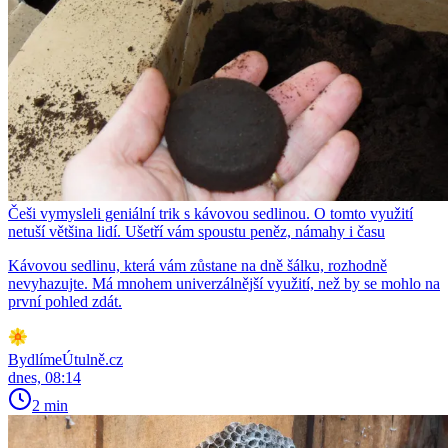
Češi vymysleli geniální trik s kávovou sedlinou. O tomto využití
netuší většina lidí. Ušetří vám spoustu peněz, námahy i času
Kávovou sedlinu, která vám zůstane na dně šálku, rozhodně
nevyhazujte. Má mnohem univerzálnější využití, než by se mohlo na
první pohled zdát.
BydlímeÚtulně.cz
dnes, 08:14
2 min