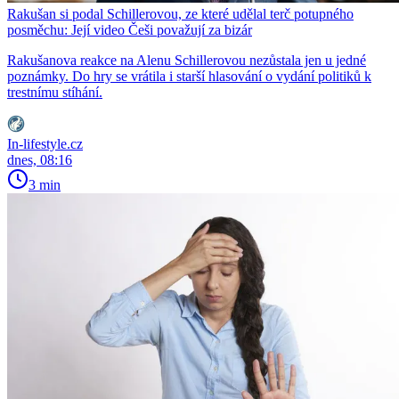
Rakušan si podal Schillerovou, ze které udělal terč potupného
posměchu: Její video Češi považují za bizár
Rakušanova reakce na Alenu Schillerovou nezůstala jen u jedné
poznámky. Do hry se vrátila i starší hlasování o vydání politiků k
trestnímu stíhání.
In-lifestyle.cz
dnes, 08:16
3 min