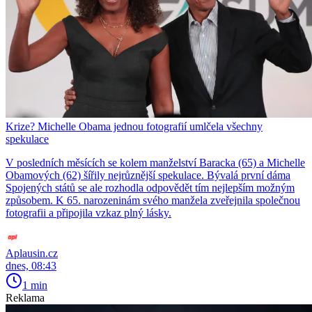
Krize? Michelle Obama jednou fotografií umlčela všechny
spekulace
V posledních měsících se kolem manželství Baracka (65) a Michelle
Obamových (62) šířily nejrůznější spekulace. Bývalá první dáma
Spojených států se ale rozhodla odpovědět tím nejlepším možným
způsobem. K 65. narozeninám svého manžela zveřejnila společnou
fotografii a připojila vzkaz plný lásky.
Aplausin.cz
dnes, 08:43
1 min
Reklama