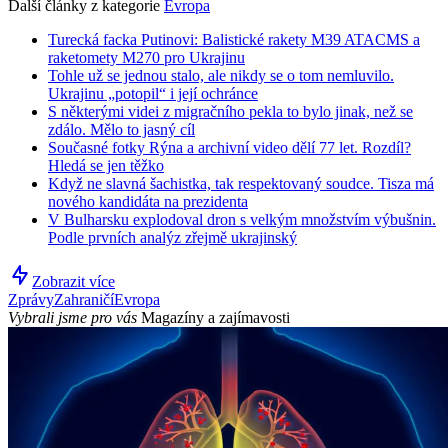
Další články z kategorie
Evropa
Turecká facka Putinovi: Balistické rakety M39 ATACMS a
raketomety M270 pro Ukrajinu
Tohle už se jednou stalo, ale nikdy se o tom nemluvilo.
Ukrajinu „potopil“ i její ochránce
S některými videi z migračního pekla to bylo jinak, než se
zdálo. Mělo to jasný cíl
Současné fotky Rýna a archivní video dělí 77 let. Rozdíl?
Hledá se jen těžko
Když ne slavná šachistka, tak respektovaný soudce. Tisza má
nového kandidáta na prezidenta
V Bulharsku explodoval dron s velkým množstvím výbušnin.
Podle prvních analýz zřejmě ukrajinský
Zobrazit více
Zprávy
Zahraničí
Evropa
Vybrali jsme pro vás
Magazíny a zajímavosti