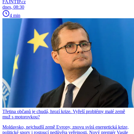
FAJNTIP.cz
dnes, 08:30
4 min
Třetina občanů je chudá, hrozí krize. Vyřeší problémy malé země
muž s motorovkou?
Moldavsko, nejchudší země Evropy, znovu svírá energetická krize,
politické spory i rostoucí nedůvěra veřejnosti. Nový premiér Vasile