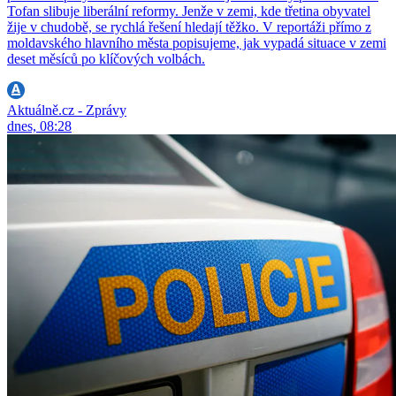
Tofan slibuje liberální reformy. Jenže v zemi, kde třetina obyvatel
žije v chudobě, se rychlá řešení hledají těžko. V reportáži přímo z
moldavského hlavního města popisujeme, jak vypadá situace v zemi
deset měsíců po klíčových volbách.
Aktuálně.cz - Zprávy
dnes, 08:28