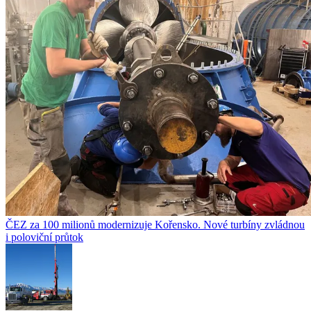
ČEZ za 100 milionů modernizuje Kořensko. Nové turbíny zvládnou
i poloviční průtok