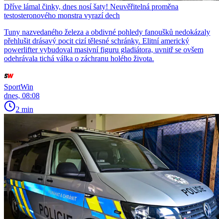
Dříve lámal činky, dnes nosí šaty! Neuvěřitelná proměna
testosteronového monstra vyrazí dech
Tuny nazvedaného železa a obdivné pohledy fanoušků nedokázaly
přehlušit drásavý pocit cizí tělesné schránky. Elitní americký
powerlifter vybudoval masivní figuru gladiátora, uvnitř se ovšem
odehrávala tichá válka o záchranu holého života.
SportWin
dnes, 08:08
2 min