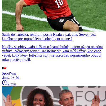
Salah do Turecka, rekordní posila Realu a pak tma. Server, bez
kterého se přestupové léto neobejde, to neunesl
Nejdřív se objevovalo hlášení o špatné bráně, potom už jen prázdná
stránka. Německý server Transfermarkt, kam míří každý, kdo chce
vědět, kolik který fotbalista stojí, se uprostřed nejrušnějšího období
roku prostě položil.
SportWin
dnes, 08:46
2 min