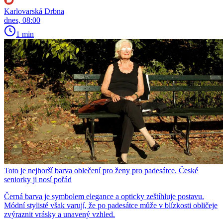
Karlovarská Drbna
dnes, 08:00
1 min
Toto je nejhorší barva oblečení pro ženy pro padesátce. České
seniorky ji nosí pořád
Černá barva je symbolem elegance a opticky zeštíhluje postavu.
Módní stylisté však varují, že po padesátce může v blízkosti obličeje
zvýraznit vrásky a unavený vzhled.