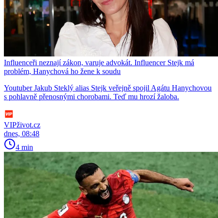
Influenceři neznají zákon, varuje advokát. Influencer Stejk má
problém, Hanychová ho žene k soudu
Youtuber Jakub Steklý alias Stejk veřejně spojil Agátu Hanychovou
s pohlavně přenosnými chorobami. Teď mu hrozí žaloba.
VIPživot.cz
dnes, 08:48
4 min