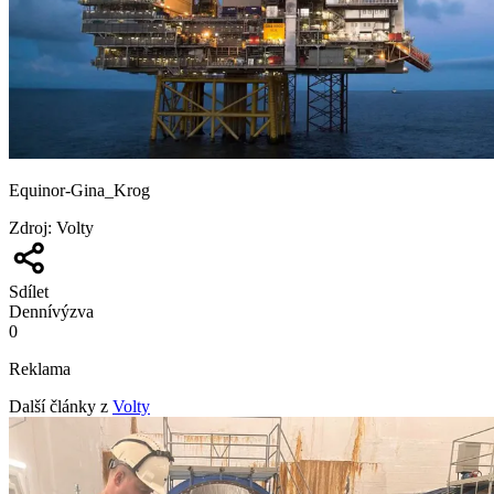
Equinor-Gina_Krog
Zdroj
:
Volty
Sdílet
Denní
výzva
0
Reklama
Další články z
Volty