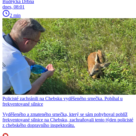
Budějcká Drbna
dnes, 08:01
2 min
Policisté zachránili na Chebsku vyděšeného srnečka. Pobíhal u
frekventované silnice
Vyděšeného a zmateného srnečka, který se sám pohyboval poblíž
frekventované silnice na Chebsku, zachraňovali tento týden policisté
z chebského dopravního inspektorátu.