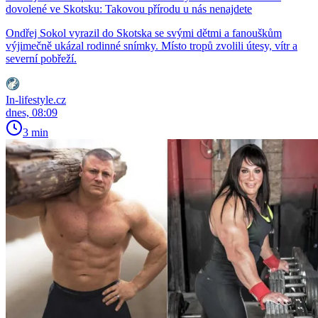
dovolené ve Skotsku: Takovou přírodu u nás nenajdete
Ondřej Sokol vyrazil do Skotska se svými dětmi a fanouškům
výjimečně ukázal rodinné snímky. Místo tropů zvolili útesy, vítr a
severní pobřeží.
In-lifestyle.cz
dnes, 08:09
3 min