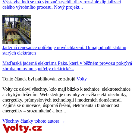
Výstavba lodí se má výrazně zrychlit díky rozsáhlé digitalizaci
celého výrobního procesu. Nový projekt...
Jaderná renesance potřebuje nové chlazení. Dunaj odhalil slabinu
starých elektráren
Maďarská jaderná elektrárna Paks, která v běžném provozu pokrývá
zhruba polovinu spotřeby elektrické...
Tento článek byl publikován ze zdrojů
Volty
Volty.cz osloví všechny, kdo mají blízko k technice, elektrotechnice
a chytrým řešením. Web sleduje novinky ze světa elektrotechniky,
energetiky, průmyslových technologií i moderních domácností.
Zajímá se o inovace, úsporná řešení, elektroauta i budoucnost
energetiky – srozumitelně a bez...
Všechny články tohoto autora →