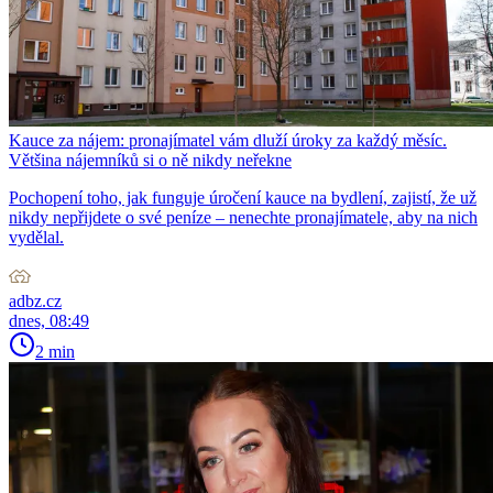
Kauce za nájem: pronajímatel vám dluží úroky za každý měsíc.
Většina nájemníků si o ně nikdy neřekne
Pochopení toho, jak funguje úročení kauce na bydlení, zajistí, že už
nikdy nepřijdete o své peníze – nenechte pronajímatele, aby na nich
vydělal.
adbz.cz
dnes, 08:49
2 min