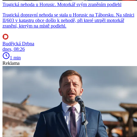
Tragická nehoda u Horusic. Motorkář svým zraněním podlehl
Tragická dopravní nehoda se stala u Horusic na Táborsku. Na silnici
II/603 v katastru obce došlo k nehodě, při které utrpěl motorkář
zranění, kterým na místě podlehl.
Budějcká Drbna
dnes, 08:26
1 min
Reklama