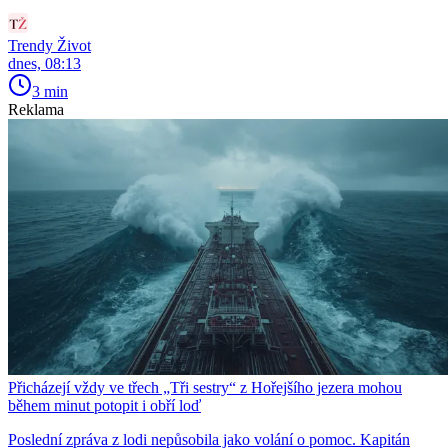
Trendy Život
dnes, 08:13
3 min
Reklama
Přicházejí vždy ve třech „Tři sestry“ z Hořejšího jezera mohou
během minut potopit i obří loď
Poslední zpráva z lodi nepůsobila jako volání o pomoc. Kapitán