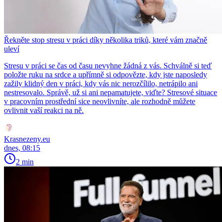
Řekněte stop stresu v práci díky několika triků, které vám značně
uleví
Stresu v práci se čas od času nevyhne žádná z vás. Schválně si teď
položte ruku na srdce a upřímně si odpovězte, kdy jste naposledy
zažily klidný den v práci, kdy vás nic nerozčílilo, netrápilo ani
nestresovalo. Správě, už si ani nepamatujete, viďte? Stresové situace
v pracovním prostřední sice neovlivníte, ale rozhodně můžete
ovlivnit vaší reakci na ně.
Krasnezeny.eu
dnes, 08:15
2 min