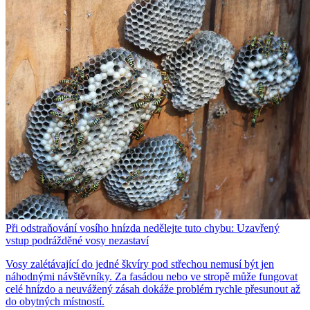
Při odstraňování vosího hnízda nedělejte tuto chybu: Uzavřený
vstup podrážděné vosy nezastaví
Vosy zalétávající do jedné škvíry pod střechou nemusí být jen
náhodnými návštěvníky. Za fasádou nebo ve stropě může fungovat
celé hnízdo a neuvážený zásah dokáže problém rychle přesunout až
do obytných místností.