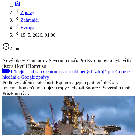
Zprávy
Zahraničí
Evropa
15. 5. 2026, 01:00
2 min
Nový objev Equinoru v Severním moři. Pro Evropu by to byla větší
jistota i kvůli Hormuzu
Přidejte si obsah Centrum.cz do oblíbených zdrojů pro Google
hledání a Google zprávy
Podle vyjádření společnosti Equinor a jejích partnerů došlo k
novému komerčnímu objevu ropy v oblasti Snorre v Severním moři.
Průzkumný…