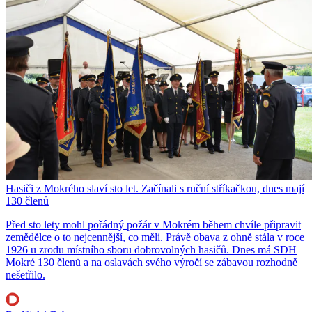
Hasiči z Mokrého slaví sto let. Začínali s ruční stříkačkou, dnes mají
130 členů
Před sto lety mohl pořádný požár v Mokrém během chvíle připravit
zemědělce o to nejcennější, co měli. Právě obava z ohně stála v roce
1926 u zrodu místního sboru dobrovolných hasičů. Dnes má SDH
Mokré 130 členů a na oslavách svého výročí se zábavou rozhodně
nešetřilo.