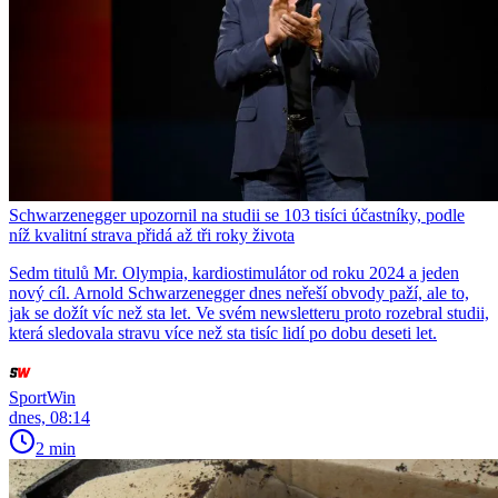
Schwarzenegger upozornil na studii se 103 tisíci účastníky, podle
níž kvalitní strava přidá až tři roky života
Sedm titulů Mr. Olympia, kardiostimulátor od roku 2024 a jeden
nový cíl. Arnold Schwarzenegger dnes neřeší obvody paží, ale to,
jak se dožít víc než sta let. Ve svém newsletteru proto rozebral studii,
která sledovala stravu více než sta tisíc lidí po dobu deseti let.
SportWin
dnes, 08:14
2 min