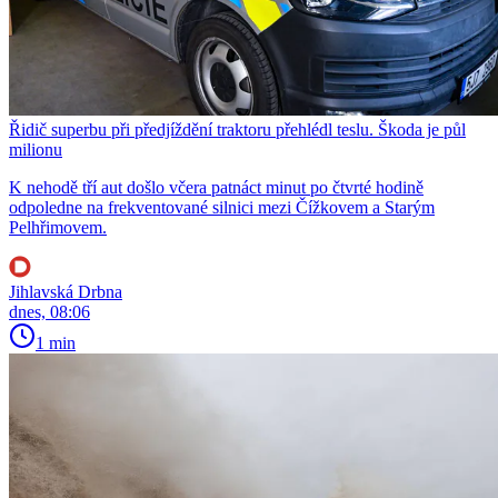
Řidič superbu při předjíždění traktoru přehlédl teslu. Škoda je půl
milionu
K nehodě tří aut došlo včera patnáct minut po čtvrté hodině
odpoledne na frekventované silnici mezi Čížkovem a Starým
Pelhřimovem.
Jihlavská Drbna
dnes, 08:06
1 min