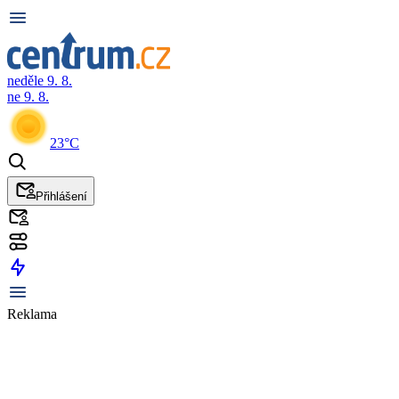
neděle 9. 8.
ne 9. 8.
23°C
Přihlášení
Reklama