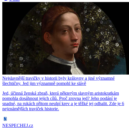
Nejslavnější travičky v historii byly královny a jiné významné
šlechtičny. Jed jim významně pomohl ke slávě
Jed, účinná ženská zbraň, která některým slavným aristokratkám
pomohla dosáhnout jejich cílů. Proč zrovna jed? Jeho podání je
snadné, na rukách přitom neulpí krev a je těžké jej odhalit. Zde je 6
nejznámějších traviček historie.
NESPECHEJ.cz