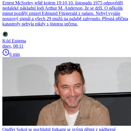
Ernest McSorley ještě kolem 19:10 10. listopadu 1975 odpověděl
nedaleké nákladní lodi Arthur M. Anderson, že se drží. O několik
minut později zmizel Edmund Fitzgerald z radaru. Nebyl vyslán
nouzový signál a všech 29 mužů na palubě zahynulo. Přesná příčina
katastrofy nebyla nikdy s jistotou určena.
Kód Enigma
dnes, 08:11
6 min
Ondřej Sokol se pochlubil fotkami se svými dětmi z nádherné