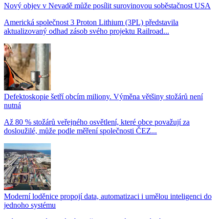
Nový objev v Nevadě může posílit surovinovou soběstačnost USA
Americká společnost 3 Proton Lithium (3PL) představila
aktualizovaný odhad zásob svého projektu Railroad...
Defektoskopie šetří obcím miliony. Výměna většiny stožárů není
nutná
Až 80 % stožárů veřejného osvětlení, které obce považují za
dosloužilé, může podle měření společnosti ČEZ...
Moderní loděnice propojí data, automatizaci i umělou inteligenci do
jednoho systému