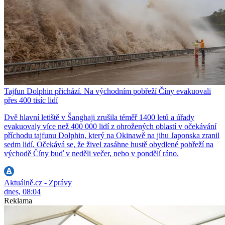
Tajfun Dolphin přichází. Na východním pobřeží Číny evakuovali
přes 400 tisíc lidí
Dvě hlavní letiště v Šanghaji zrušila téměř 1400 letů a úřady
evakuovaly více než 400 000 lidí z ohrožených oblastí v očekávání
příchodu tajfunu Dolphin, který na Okinawě na jihu Japonska zranil
sedm lidí. Očekává se, že živel zasáhne hustě obydlené pobřeží na
východě Číny buď v neděli večer, nebo v pondělí ráno.
Aktuálně.cz - Zprávy
dnes, 08:04
Reklama