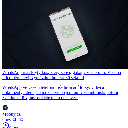
WhatsApp má skrytý koš, který žere gigabajty v telefonu. Většina
lidí o něm neví, vyprázdnit ho trvá 30 sekund
WhatsApp ve vašem telefonu tiše hromadí fotky, videa a
dokumenty, které jste možná viděli jednou. Uvolnit místo přitom
zvládnete dřív, než dočtete tento odstavec.
Mobify.cz
dnes, 08:40
4 min