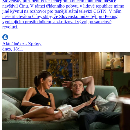
Slovenský prezident Peter Pellegrini koncem minulého měsíce
navštívil Čínu. V rámci třídenního pobytu v lidové republice mimo
jiné kývnul na rozhovor pro tamější státní televizi CGTN. V něm
nešetřil chválou Číny, sliby, že Slovensko může být pro Peking
vynikajícím prostředníkem, a zkritizoval vývoj po sametové
revoluci.
Aktuálně.cz - Zprávy
dnes, 18:11