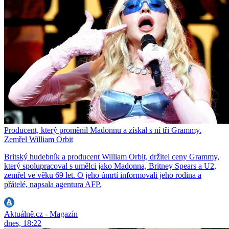
Producent, který proměnil Madonnu a získal s ní tři Grammy.
Zemřel William Orbit
Britský hudebník a producent William Orbit, držitel ceny Grammy,
který spolupracoval s umělci jako Madonna, Britney Spears a U2,
zemřel ve věku 69 let. O jeho úmrtí informovali jeho rodina a
přátelé, napsala agentura AFP.
Aktuálně.cz - Magazín
dnes, 18:22