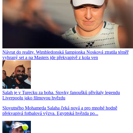
Návrat do reality. Wimbledonská šampionka Nosková ztratila téměř
vyhraný set a na Masters jde překvapivě z kola ven
Salah je v Turecku za boha. Stovky fanoušků přivítaly legendu
Liverpoolu jako filmovou hvězdu
Slovutného Mohameda Salaha čeká nová a pro mnohé hodně
překvapivá fotbalová výzva. Egyptská hvězda po...