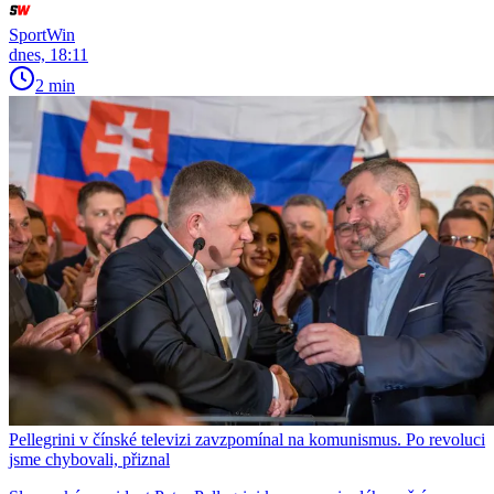
SportWin
dnes, 18:11
2 min
Pellegrini v čínské televizi zavzpomínal na komunismus. Po revoluci
jsme chybovali, přiznal