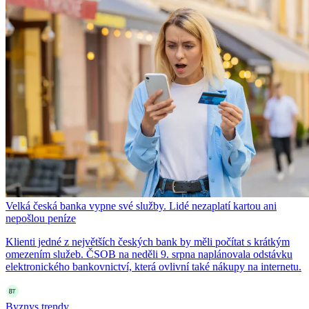
Velká česká banka vypne své služby. Lidé nezaplatí kartou ani
nepošlou peníze
Klienti jedné z největších českých bank by měli počítat s krátkým
omezením služeb. ČSOB na neděli 9. srpna naplánovala odstávku
elektronického bankovnictví, která ovlivní také nákupy na internetu.
Byznys trendy