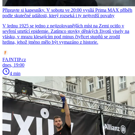
Připravte si kapesníky. V sobotu ve 20:00 vysílá Prima MAX příběh
podle skutečné události, který rozseká i ty nejtvrdší povahy
V lednu 1925 se jedno z nejizolovanějších míst na Zemi ocitlo v
sevření smrtící epidemie. Zatímco stovky dětských životů visely na
vlásku, v mrazu klesajícím pod minus čtyřicet stupňů se zrodil
hrdina, jehož jméno mělo být vymazáno z historie.
FAJNTIP.cz
dnes, 19:00
4 min