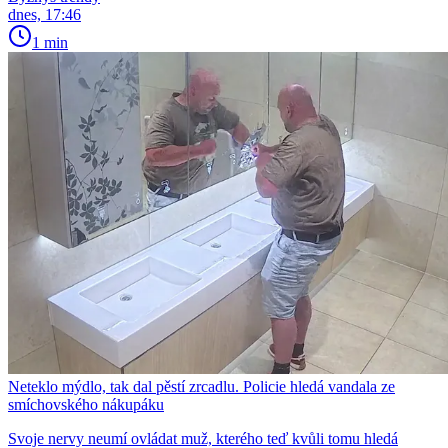
dnes, 17:46
1 min
Neteklo mýdlo, tak dal pěstí zrcadlu. Policie hledá vandala ze
smíchovského nákupáku
Svoje nervy neumí ovládat muž, kterého teď kvůli tomu hledá