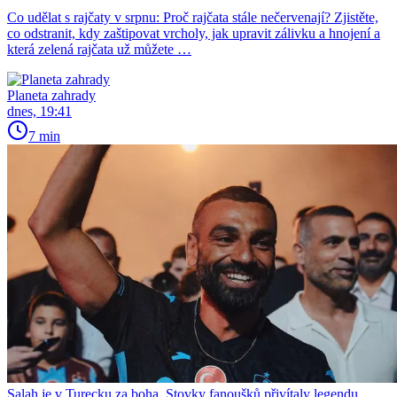
Co udělat s rajčaty v srpnu: Proč rajčata stále nečervenají? Zjistěte,
co odstranit, kdy zaštipovat vrcholy, jak upravit zálivku a hnojení a
která zelená rajčata už můžete …
Planeta zahrady
dnes, 19:41
7 min
Salah je v Turecku za boha. Stovky fanoušků přivítaly legendu