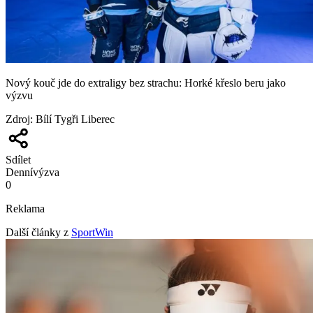
Nový kouč jde do extraligy bez strachu: Horké křeslo beru jako
výzvu
Zdroj
:
Bílí Tygři Liberec
Sdílet
Denní
výzva
0
Reklama
Další články z
SportWin