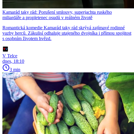
Kamarád taky rád: Porušení smlouvy, superjachta ruského
miliardáře a propletenec osudů v reálném životě
Romantická komedie Kamarád taky rád skrývá zajímavé rodinné
vazby herců. Zákulisí odhaluje utajeného dvojníka i přímou spojitost
s osobním životem hvězd.
V Telce
dnes, 18:10
3 min