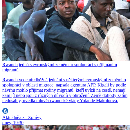
Rwanda jedná s evropskými zeměmi o spolupráci s přijímáním
migrantů
Rwanda vede předběžná jednání s některými evropskými zeměmi o
spolupráci v oblasti migrace, napsala agentura AFP. Kigali by podle
návrhu mohlo přijímat rodiny migrantů, kteří uvízli na cestě, nemají
kam jít nebo jsou z různých důvodů v ohrožení. Země dohody zatím
nedosáhly, uvedla mluvčí rwandské vlády Yolande Makoloová.
Aktuálně.cz - Zprávy
dnes, 19:30