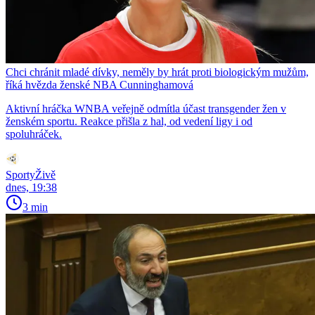
Chci chránit mladé dívky, neměly by hrát proti biologickým mužům,
říká hvězda ženské NBA Cunninghamová
Aktivní hráčka WNBA veřejně odmítla účast transgender žen v
ženském sportu. Reakce přišla z hal, od vedení ligy i od
spoluhráček.
SportyŽivě
dnes, 19:38
3 min