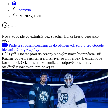
SportWin
9. 9. 2025, 18:10
2 min
Nový kouč jde do extraligy bez strachu: Horké křeslo beru jako
výzvu
Přidejte si obsah Centrum.cz do oblíbených zdrojů pro Google
hledání a Google zprávy
Bílí Tygři Liberec jdou do sezony s novým hlavním trenérem. Jiří
Kudrna povýšil z asistenta a přiznává, že cítí respekt k extraligové
konkurenci. O fanatismu, komunikaci i odpovědnosti mluvil
otevřeně v rozhovoru pro hokej.cz.