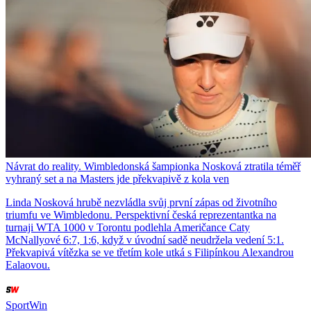
Návrat do reality. Wimbledonská šampionka Nosková ztratila téměř
vyhraný set a na Masters jde překvapivě z kola ven
Linda Nosková hrubě nezvládla svůj první zápas od životního
triumfu ve Wimbledonu. Perspektivní česká reprezentantka na
turnaji WTA 1000 v Torontu podlehla Američance Caty
McNallyové 6:7, 1:6, když v úvodní sadě neudržela vedení 5:1.
Překvapivá vítězka se ve třetím kole utká s Filipínkou Alexandrou
Ealaovou.
SportWin