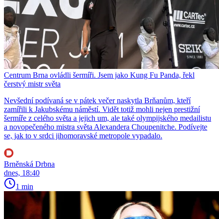
Centrum Brna ovládli šermíři. Jsem jako Kung Fu Panda, řekl
čerstvý mistr světa
Nevšední podívaná se v pátek večer naskytla Brňanům, kteří
zamířili k Jakubskému náměstí. Vidět totiž mohli nejen prestižní
šermíře z celého světa a jejich um, ale také olympijského medailistu
a novopečeného mistra světa Alexandera Choupenitche. Podívejte
se, jak to v srdci jihomoravské metropole vypadalo.
Brněnská Drbna
dnes, 18:40
1 min