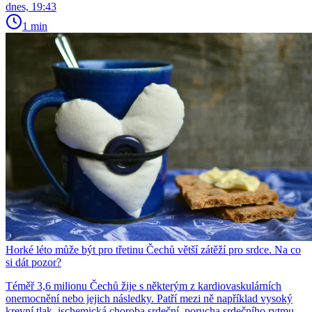
dnes, 19:43
1 min
Horké léto může být pro třetinu Čechů větší zátěží pro srdce. Na co
si dát pozor?
Téměř 3,6 milionu Čechů žije s některým z kardiovaskulárních
onemocnění nebo jejich následky. Patří mezi ně například vysoký
krevní tlak, ischemická choroba srdeční, porucha srdečního rytmu