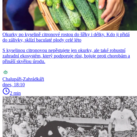
Okurky po kyselině citronové rostou do šířky i délky. Kdo ji přidá
do zálivky, sklízí baculaté plody celé léto
S kyselinou citronovou nepěstujete jen okurky, ale také robustní
zahradní ekosystém, který podporuje růst, bojuje proti chorobám a
přináší skvělou úrodu.
Chalupáři-Zahrádkáři
dnes, 18:10
2 min