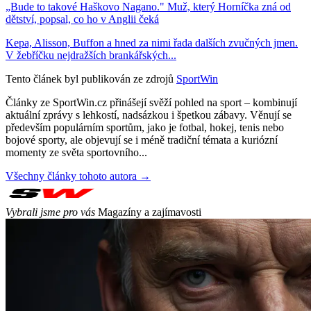
„Bude to takové Haškovo Nagano." Muž, který Horníčka zná od
dětství, popsal, co ho v Anglii čeká
Kepa, Alisson, Buffon a hned za nimi řada dalších zvučných jmen.
V žebříčku nejdražších brankářských...
Tento článek byl publikován ze zdrojů
SportWin
Články ze SportWin.cz přinášejí svěží pohled na sport – kombinují
aktuální zprávy s lehkostí, nadsázkou i špetkou zábavy. Věnují se
především populárním sportům, jako je fotbal, hokej, tenis nebo
bojové sporty, ale objevují se i méně tradiční témata a kuriózní
momenty ze světa sportovního...
Všechny články tohoto autora →
Vybrali jsme pro vás
Magazíny a zajímavosti