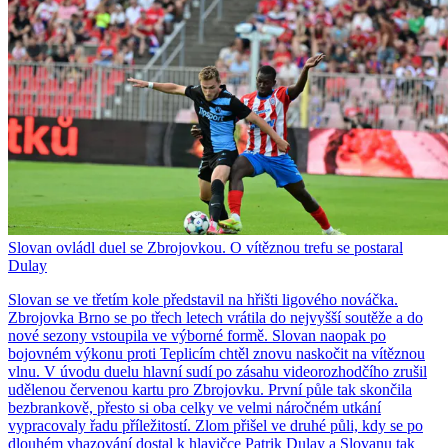
Slovan ovládl duel se Zbrojovkou. O vítěznou trefu se postaral
Dulay
Slovan se ve třetím kole představil na hřišti ligového nováčka.
Zbrojovka Brno se po třech letech vrátila do nejvyšší soutěže a do
nové sezony vstoupila ve výborné formě. Slovan naopak po
bojovném výkonu proti Teplicím chtěl znovu naskočit na vítěznou
vlnu. V úvodu duelu hlavní sudí po zásahu videorozhodčího zrušil
udělenou červenou kartu pro Zbrojovku. První půle tak skončila
bezbrankově, přesto si oba celky ve velmi náročném utkání
vypracovaly řadu příležitostí. Zlom přišel ve druhé půli, kdy se po
dlouhém vhazování dostal k hlavičce Patrik Dulay a Slovanu tak