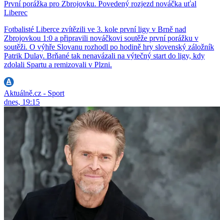
První porážka pro Zbrojovku. Povedený rozjezd nováčka uťal
Liberec
Fotbalisté Liberce zvítězili ve 3. kole první ligy v Brně nad
Zbrojovkou 1:0 a připravili nováčkovi soutěže první porážku v
soutěži. O výhře Slovanu rozhodl po hodině hry slovenský záložník
Patrik Dulay. Brňané tak nenavázali na výtečný start do ligy, kdy
zdolali Spartu a remizovali v Plzni.
Aktuálně.cz - Sport
dnes, 19:15