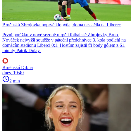
Brněnská Zbrojovka poprvé klopýtla, doma nestačila na Liberec
První porážku v nové sezoně utrpěli fotbalisté Zbrojovky Brno.
Nováček nejvyšší soutěže v páteční předehrávce 3. kola podlehl na
domácím stadionu Liberci 0:1. Hostům zajistil tři body gólem z 61.
minuty Patrik Dulay.
Brněnská Drbna
dnes, 19:40
2 min