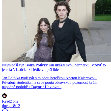
Nejmladší syn Bolka Polívky Jan ukázal svou partnerku. Vždyť to
je celá Vlastička z Dědictví, píší lidé
Jan Polívka tvoří pár s mladou herečkou Anetou Kalertovou.
Půvabná studentka na sebe poutá obrovskou pozornost kvůli
nápadné podobě s Dagmar Havlovou.
ReadZone
dnes, 18:12