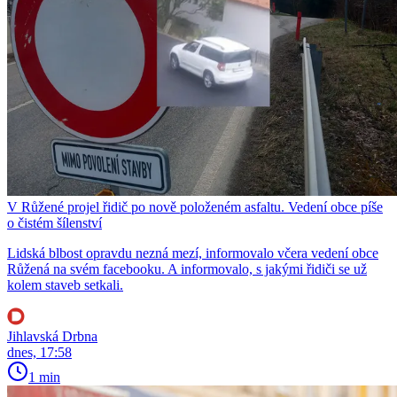
V Růžené projel řidič po nově položeném asfaltu. Vedení obce píše
o čistém šílenství
Lidská blbost opravdu nezná mezí, informovalo včera vedení obce
Růžená na svém facebooku. A informovalo, s jakými řidiči se už
kolem staveb setkali.
Jihlavská Drbna
dnes, 17:58
1 min