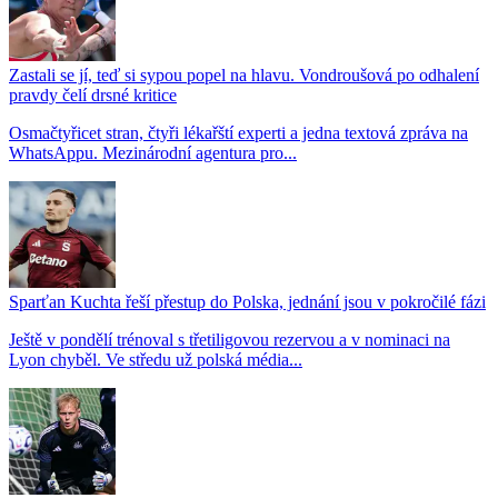
Zastali se jí, teď si sypou popel na hlavu. Vondroušová po odhalení
pravdy čelí drsné kritice
Osmačtyřicet stran, čtyři lékařští experti a jedna textová zpráva na
WhatsAppu. Mezinárodní agentura pro...
Sparťan Kuchta řeší přestup do Polska, jednání jsou v pokročilé fázi
Ještě v pondělí trénoval s třetiligovou rezervou a v nominaci na
Lyon chyběl. Ve středu už polská média...