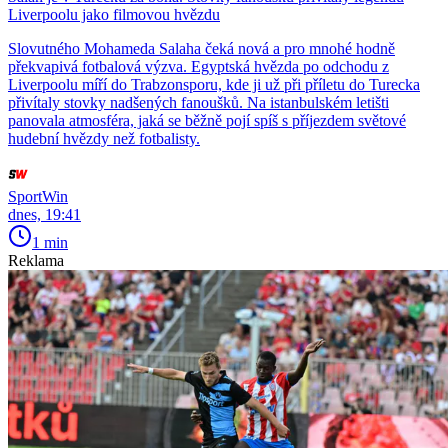
Liverpoolu jako filmovou hvězdu
Slovutného Mohameda Salaha čeká nová a pro mnohé hodně
překvapivá fotbalová výzva. Egyptská hvězda po odchodu z
Liverpoolu míří do Trabzonsporu, kde ji už při příletu do Turecka
přivítaly stovky nadšených fanoušků. Na istanbulském letišti
panovala atmosféra, jaká se běžně pojí spíš s příjezdem světové
hudební hvězdy než fotbalisty.
SportWin
dnes, 19:41
1 min
Reklama