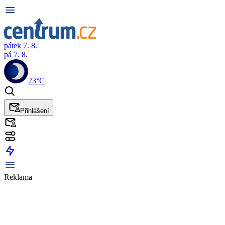
pátek 7. 8.
pá 7. 8.
23°C
Přihlášení
Reklama