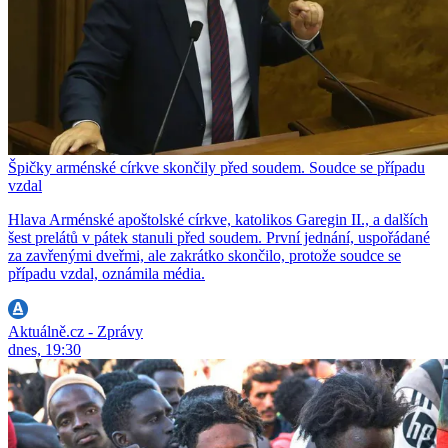
Špičky arménské církve skončily před soudem. Soudce se případu
vzdal
Hlava Arménské apoštolské církve, katolikos Garegin II., a dalších
šest prelátů v pátek stanuli před soudem. První jednání, uspořádané
za zavřenými dveřmi, ale zakrátko skončilo, protože soudce se
případu vzdal, oznámila média.
Aktuálně.cz - Zprávy
dnes, 19:30