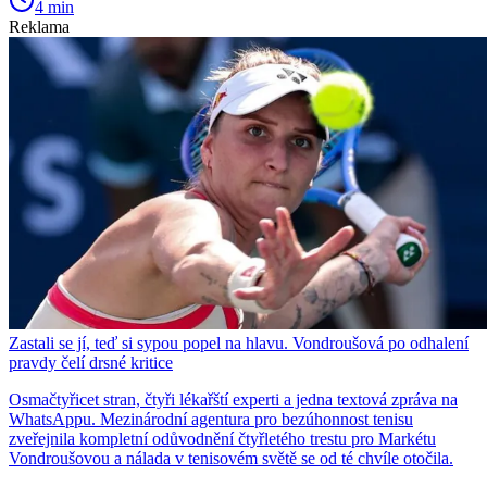
4 min
Reklama
Zastali se jí, teď si sypou popel na hlavu. Vondroušová po odhalení
pravdy čelí drsné kritice
Osmačtyřicet stran, čtyři lékařští experti a jedna textová zpráva na
WhatsAppu. Mezinárodní agentura pro bezúhonnost tenisu
zveřejnila kompletní odůvodnění čtyřletého trestu pro Markétu
Vondroušovou a nálada v tenisovém světě se od té chvíle otočila.