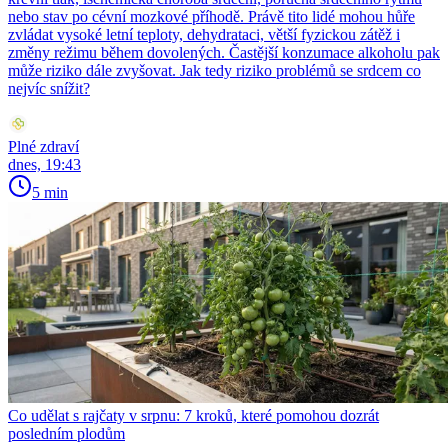
nebo stav po cévní mozkové příhodě. Právě tito lidé mohou hůře
zvládat vysoké letní teploty, dehydrataci, větší fyzickou zátěž i
změny režimu během dovolených. Častější konzumace alkoholu pak
může riziko dále zvyšovat. Jak tedy riziko problémů se srdcem co
nejvíc snížit?
Plné zdraví
dnes, 19:43
5 min
Co udělat s rajčaty v srpnu: 7 kroků, které pomohou dozrát
posledním plodům