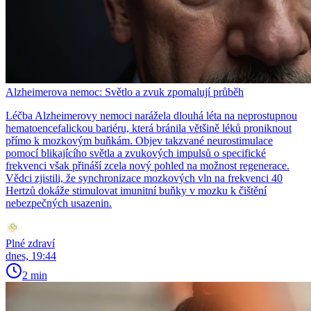
Alzheimerova nemoc: Světlo a zvuk zpomalují průběh
Léčba Alzheimerovy nemoci narážela dlouhá léta na neprostupnou
hematoencefalickou bariéru, která bránila většině léků proniknout
přímo k mozkovým buňkám. Objev takzvané neurostimulace
pomocí blikajícího světla a zvukových impulsů o specifické
frekvenci však přináší zcela nový pohled na možnost regenerace.
Vědci zjistili, že synchronizace mozkových vln na frekvenci 40
Hertzů dokáže stimulovat imunitní buňky v mozku k čištění
nebezpečných usazenin.
Plné zdraví
dnes, 19:44
2 min