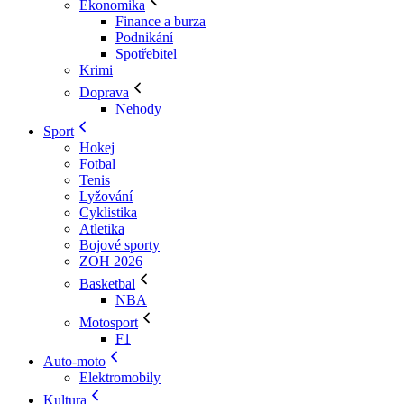
Ekonomika
Finance a burza
Podnikání
Spotřebitel
Krimi
Doprava
Nehody
Sport
Hokej
Fotbal
Tenis
Lyžování
Cyklistika
Atletika
Bojové sporty
ZOH 2026
Basketbal
NBA
Motosport
F1
Auto-moto
Elektromobily
Kultura