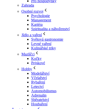
Pro hospodyňky
Zahrada
Osobní rozvoj
Psychologie
Management
Kariéra
Spiritualita a náboženství
Jídlo a vaření
Světová gastronomie
Levné vaření
Kulinářské triky
Mazlíčci
Kočky
Pejskové
Hobby
Modelářství
Včelařství
Rybaření
Letectví
Automobilismus
Adrenalin
Sběratelství
Houbaření