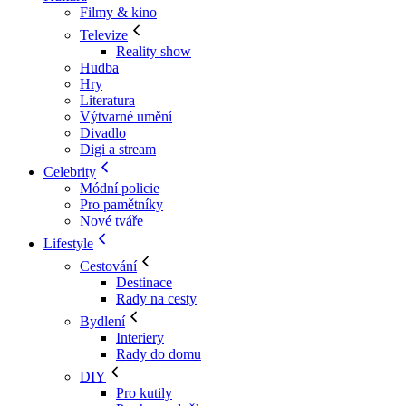
Filmy & kino
Televize
Reality show
Hudba
Hry
Literatura
Výtvarné umění
Divadlo
Digi a stream
Celebrity
Módní policie
Pro pamětníky
Nové tváře
Lifestyle
Cestování
Destinace
Rady na cesty
Bydlení
Interiery
Rady do domu
DIY
Pro kutily