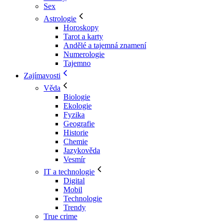
Sex
Astrologie
Horoskopy
Tarot a karty
Andělé a tajemná znamení
Numerologie
Tajemno
Zajímavosti
Věda
Biologie
Ekologie
Fyzika
Geografie
Historie
Chemie
Jazykověda
Vesmír
IT a technologie
Digital
Mobil
Technologie
Trendy
True crime