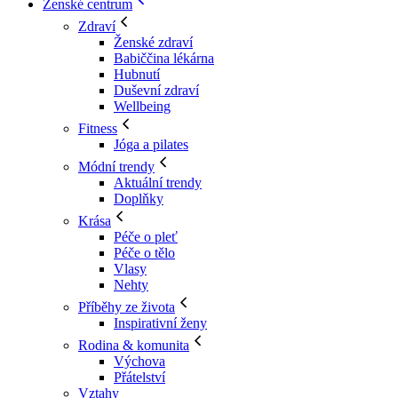
Ženské centrum
Zdraví
Ženské zdraví
Babiččina lékárna
Hubnutí
Duševní zdraví
Wellbeing
Fitness
Jóga a pilates
Módní trendy
Aktuální trendy
Doplňky
Krása
Péče o pleť
Péče o tělo
Vlasy
Nehty
Příběhy ze života
Inspirativní ženy
Rodina & komunita
Výchova
Přátelství
Vztahy