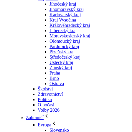
Jihočeský kraj
Jihomoravský kraj
Karlovarský kraj
Kraj Vysočina
Králověhradecký kraj
Liberecký kraj
Moravskoslezský kraj
Olomoucký kraj
Pardubický kraj
Plzeňský kraj
Středočeský kraj
Ústecký kraj
Zlínský kraj
Praha
Brno
Ostrava
Školství
Zdravotnictví
Politika
O počasí
Volby 2026
Zahraničí
Evropa
Slovensko