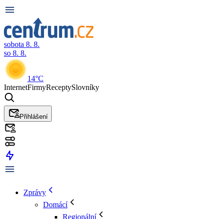
sobota 8. 8.
so 8. 8.
14°C
Internet
Firmy
Recepty
Slovníky
Přihlášení
Zprávy
Domácí
Regionální