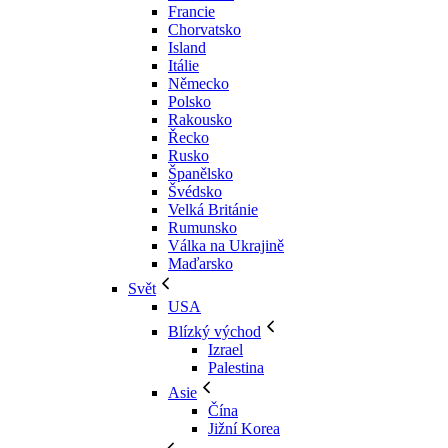
Francie
Chorvatsko
Island
Itálie
Německo
Polsko
Rakousko
Řecko
Rusko
Španělsko
Švédsko
Velká Británie
Rumunsko
Válka na Ukrajině
Maďarsko
Svět
USA
Blízký východ
Izrael
Palestina
Asie
Čína
Jižní Korea