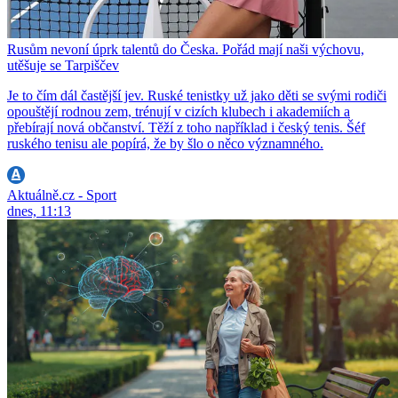
Rusům nevoní úprk talentů do Česka. Pořád mají naši výchovu,
utěšuje se Tarpiščev
Je to čím dál častější jev. Ruské tenistky už jako děti se svými rodiči
opouštějí rodnou zem, trénují v cizích klubech i akademiích a
přebírají nová občanství. Těží z toho například i český tenis. Šéf
ruského tenisu ale popírá, že by šlo o něco významného.
Aktuálně.cz - Sport
dnes, 11:13