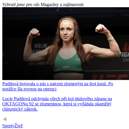
Vybrali jsme pro vás
Magazíny a zajímavosti
Pudilová bojovala o pás s palcem zlomeným na šest kusů. Po
porážce šla rovnou na operaci
Lucie Pudilová odchytala všech pět kol titulového zápasu na
OKTAGONu 92 se zlomeninou, která si vyžádala okamžitý
chirurgický zákrok.
SportyŽivě