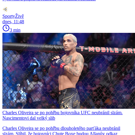
SportyŽivě
dnes, 11:48
3 min
Charles Oliveira se po pohřbu bojovníka UFC neubránil slzám.
Nascimentovi dal velký slib
Charles Oliveira se po pohřbu dlouholetého parťáka neubránil
slzám. Slíbil, že bojovníci Chute Boxe budou Allanův odkaz