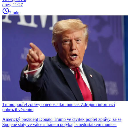
dnes, 11:27
2 min
Trump popřel zprávy o nedostatku munice. Zdrojům informací
pohrozil vězením
Americký prezident Donald Trump ve čtvrtek popřel zprávy, že se
Spojené státy ve válce s Íránem potýkají s nedostatkem munice.