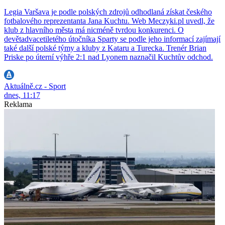
Legia Varšava je podle polských zdrojů odhodlaná získat českého
fotbalového reprezentanta Jana Kuchtu. Web Meczyki.pl uvedl, že
klub z hlavního města má nicméně tvrdou konkurenci. O
devětadvacetiletého útočníka Sparty se podle jeho informací zajímají
také další polské týmy a kluby z Kataru a Turecka. Trenér Brian
Priske po úterní výhře 2:1 nad Lyonem naznačil Kuchtův odchod.
Aktuálně.cz - Sport
dnes, 11:17
Reklama