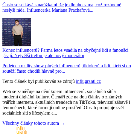
Často se setkává s narážkami, že je dlouho sama, což rozhodně
neslyší ráda. Influencerka Mariana Prachařová...
Konec influencerů? Farma letos vsadila na obyčejné lidi a fanoušci
jásají. Největší trefou je ale nový moderátor
Po letech reality show plných influencerů, tiktokerů a lidí, kteří si do
soutěží často chodili hlavně pro...
Tento článek byl publikován ze zdrojů
influgranti.cz
Web se zaměřuje na dění kolem influencerů, sociálních sítí a
moderní digitální kultury. Čtenáři zde najdou články o známých
tvářích internetu, aktuálních trendech na TikToku, televizní zábavě i
fenoménech, které formují online prostředí.Obsah propojuje svět
sociálních sítí s lifestylem a...
Všechny články tohoto autora →