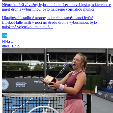
Německo řeší závažný hybridní útok. Letadlo v Lipsku, u kterého se
našel dron s výbušninou, bylo naložené vojenskou municí
Ukrajinské letadlo Antonov, u kterého zaměstnanci letiště
Lipsko/Halle našli v noci na středu dron s výbušninou, bylo
naložené vojenskou municí. S...
HN.cz
dnes, 11:15