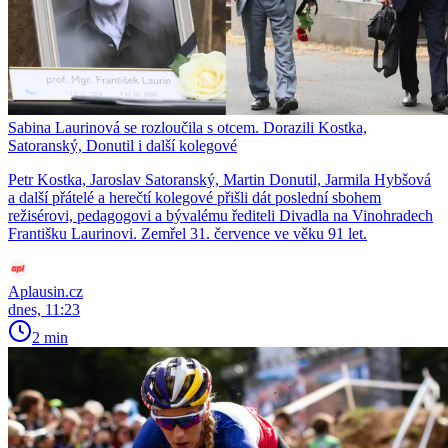
Sabina Laurinová se rozloučila s otcem. Dorazili Kostka,
Satoranský, Donutil i další kolegové
Petr Kostka, Jaroslav Satoranský, Martin Donutil, Jarmila Hybšová
a další přátelé a herečtí kolegové přišli dát poslední sbohem
režisérovi, pedagogovi a bývalému řediteli Divadla na Vinohradech
Františku Laurinovi. Zemřel 31. července ve věku 91 let.
Aplausin.cz
dnes, 11:23
2 min