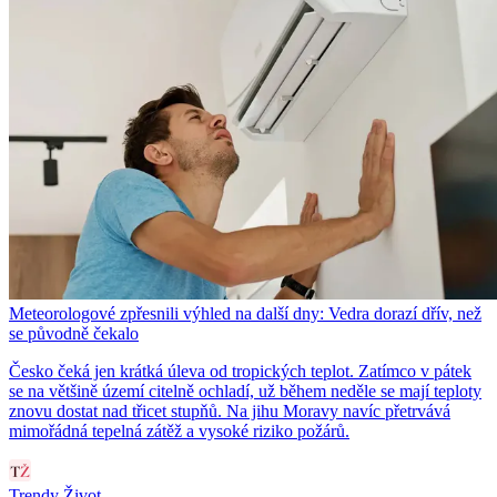
Meteorologové zpřesnili výhled na další dny: Vedra dorazí dřív, než
se původně čekalo
Česko čeká jen krátká úleva od tropických teplot. Zatímco v pátek
se na většině území citelně ochladí, už během neděle se mají teploty
znovu dostat nad třicet stupňů. Na jihu Moravy navíc přetrvává
mimořádná tepelná zátěž a vysoké riziko požárů.
Trendy Život