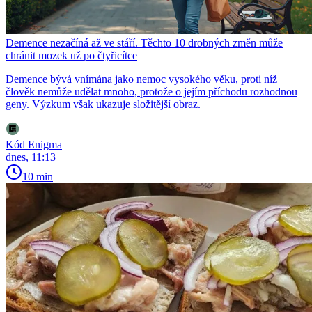
Demence nezačíná až ve stáří. Těchto 10 drobných změn může
chránit mozek už po čtyřicítce
Demence bývá vnímána jako nemoc vysokého věku, proti níž
člověk nemůže udělat mnoho, protože o jejím příchodu rozhodnou
geny. Výzkum však ukazuje složitější obraz.
Kód Enigma
dnes, 11:13
10 min