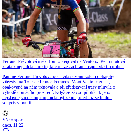
Ferrand-Prévotová měla Tour obhajovat na Ventoux. Pětiminutová
ztráta z něj udělala místo, kde může zachránit aspoň vlastní příběh
Pauline Ferrand-Prévotová postavila sezonu kolem obhajoby
vítězství na Tour de France Femmes. Mont Ventoux znala,
opakovaně na něm trénovala a při představení trasy mluvila o
výhodě domácího prostředí. Když se závod přiblížil k jeho
nejslavnějšímu stoupání, měla být ženou, před níž se budou
soupeřky bránit.
Vše o sportu
dnes, 11:22