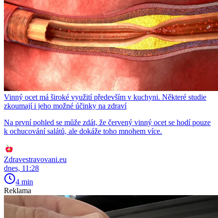
Vinný ocet má široké využití především v kuchyni. Některé studie
zkoumají i jeho možné účinky na zdraví
Na první pohled se může zdát, že červený vinný ocet se hodí pouze
k ochucování salátů, ale dokáže toho mnohem více.
Zdravestravovani.eu
dnes, 11:28
4 min
Reklama