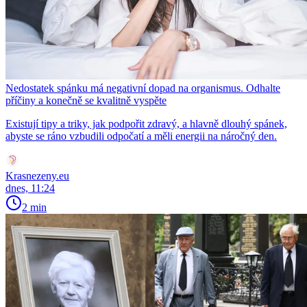
Nedostatek spánku má negativní dopad na organismus. Odhalte
příčiny a konečně se kvalitně vyspěte
Existují tipy a triky, jak podpořit zdravý, a hlavně dlouhý spánek,
abyste se ráno vzbudili odpočatí a měli energii na náročný den.
Krasnezeny.eu
dnes, 11:24
2 min