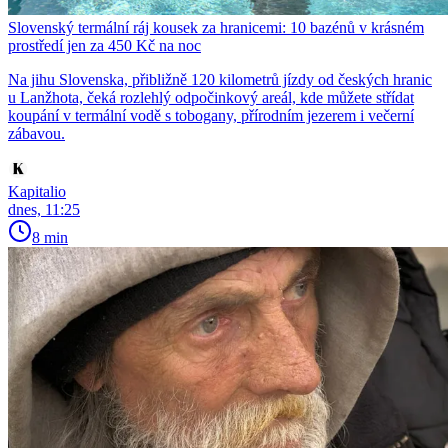
Slovenský termální ráj kousek za hranicemi: 10 bazénů v krásném
prostředí jen za 450 Kč na noc
Na jihu Slovenska, přibližně 120 kilometrů jízdy od českých hranic
u Lanžhota, čeká rozlehlý odpočinkový areál, kde můžete střídat
koupání v termální vodě s tobogany, přírodním jezerem i večerní
zábavou.
Kapitalio
dnes, 11:25
8 min