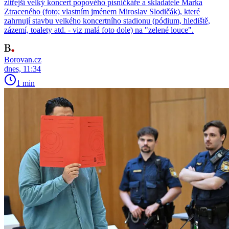
zítřejší velký koncert popového písničkáře a skladatele Marka
Ztraceného (foto; vlastním jménem Miroslav Slodičák), které
zahrnují stavbu velkého koncertního stadionu (pódium, hlediště,
zázemí, toalety atd. - viz malá foto dole) na "zelené louce".
Borovan.cz
dnes, 11:34
1 min