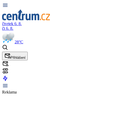
čtvrtek 6. 8.
čt 6. 8.
28°C
Přihlášení
Reklama