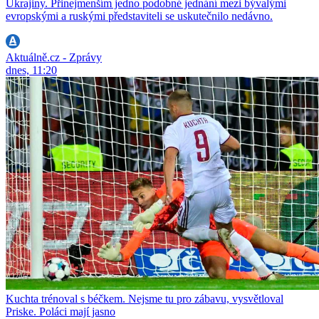
Ukrajiny. Přinejmenším jedno podobné jednání mezi bývalými
evropskými a ruskými představiteli se uskutečnilo nedávno.
Aktuálně.cz - Zprávy
dnes, 11:20
Kuchta trénoval s béčkem. Nejsme tu pro zábavu, vysvětloval
Priske. Poláci mají jasno