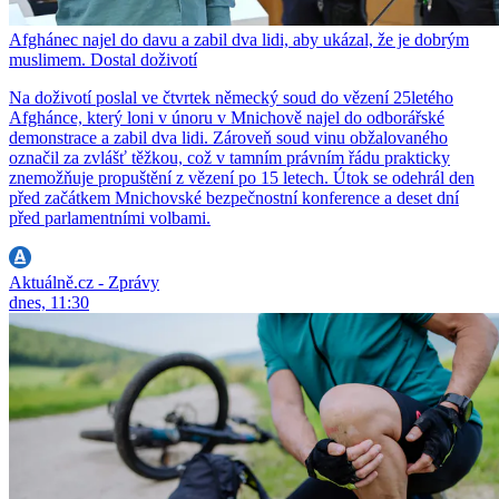
Afghánec najel do davu a zabil dva lidi, aby ukázal, že je dobrým
muslimem. Dostal doživotí
Na doživotí poslal ve čtvrtek německý soud do vězení 25letého
Afghánce, který loni v únoru v Mnichově najel do odborářské
demonstrace a zabil dva lidi. Zároveň soud vinu obžalovaného
označil za zvlášť těžkou, což v tamním právním řádu prakticky
znemožňuje propuštění z vězení po 15 letech. Útok se odehrál den
před začátkem Mnichovské bezpečnostní konference a deset dní
před parlamentními volbami.
Aktuálně.cz - Zprávy
dnes, 11:30