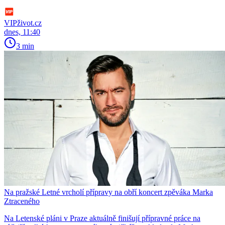
VIPživot.cz
dnes, 11:40
3 min
Na pražské Letné vrcholí přípravy na obří koncert zpěváka Marka
Ztraceného
Na Letenské pláni v Praze aktuálně finišují přípravné práce na