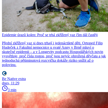
Epidemie úrazů kolen: Proč se trhá zkřížený vaz čím dál častěji
Přední zkřížený vaz si dnes trhají i jedenáctileté děti. Ortoped Filip
Hudeček z Fakultní nemocnice u svaté Anny v Brně mluví o
skutečné epidemii – a v Longevity podcastu Hospodářských novin
vysvětluje, proč čísla rostou, proč jsou nejvíc ohrožená děvčata a jak
jednoduchá pětiminutová rozcvička dokáže riziko snížit až o
polovinu.
Be Native extra
dnes, 11:29
3 min