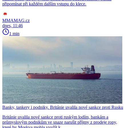
připomínat při každém dalším vstupu do klece.
MMAMAG.cz
dnes, 11:46
1 min
Banky, tankery i podniky. Británie uvalila nové sankce proti Rusku
Británie uvalila nové sankce proti ruským lodím, bankám a
průmyslovým podnikům ve snaze narušit příjmy z prodeje ropy,
které by Moskva mohla využít k...