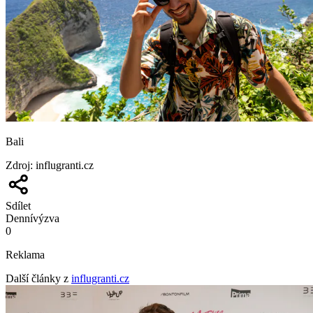
Bali
Zdroj
:
influgranti.cz
Sdílet
Denní
výzva
0
Reklama
Další články z
influgranti.cz