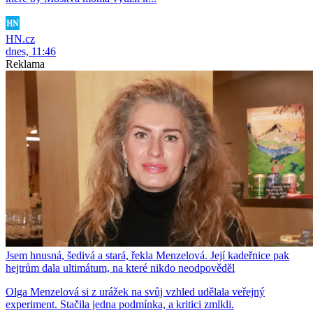
HN.cz
dnes, 11:46
Reklama
Jsem hnusná, šedivá a stará, řekla Menzelová. Její kadeřnice pak
hejtrům dala ultimátum, na které nikdo neodpověděl
Olga Menzelová si z urážek na svůj vzhled udělala veřejný
experiment. Stačila jedna podmínka, a kritici zmlkli.