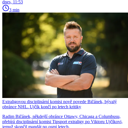
dnes, 11:53
3 min
Extraligovou disciplinární komisi nově povede Bičánek, bývalý
obránce NHL. Ujčík končí po letech kritiky
Radim Bičánek, někdejší obránce Ottawy, Chicaga a Columbusu,
přebírá disciplinární komisi Tipsport extraligy po Viktoru Ujčíkovi,
jemuž skončil mandát po osmi letech.