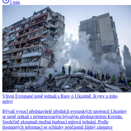
3 min
Vlivní Evropané tajně jednali s Rusy o Ukrajině. Kyjev u toho
nebyl
Bývalí vysocí představitelé předních evropských spojenců Ukrajiny
se tajně setkali s nejmenovaným bývalým představitelem Kremlu.
Společně zkoumali možná budoucí mírová jednání. Podle
dostupných informací se schůzky neúčastnil žádný zástupce