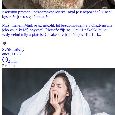
Kadeřník proměnil bezdomovce Marka, nyní je k nepoznání. Uhádli
byste, že jde o stejného muže
Muž jménem Mark je již několik let bezdomovcem a v Olsztyně zná
jeho osud každý obyvatel. Přestože žije na ulici již několik let, je
vždy velmi milý a přátelský. Také si velmi rád povídá s [...]...
Světkreativity
dnes, 11:25
2 min
Reklama