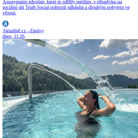
Anonymním zdrojům, které to sdělily médiím, v příspěvku na
sociální síti Truth Social pohrozil stíháním a dlouhým pobytem ve
vězení.
Aktuálně.cz - Zprávy
dnes, 11:26