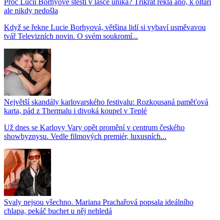
Proč Lucii Borhyové štěstí v lásce uniká? Třikrát řekla ano, k oltáři
ale nikdy nedošla
Když se řekne Lucie Borhyová, většina lidí si vybaví usměvavou
tvář Televizních novin. O svém soukromí...
Největší skandály karlovarského festivalu: Rozkousaná paměťová
karta, pád z Thermalu i divoká koupel v Teplé
Už dnes se Karlovy Vary opět promění v centrum českého
showbyznysu. Vedle filmových premiér, luxusních...
Svaly nejsou všechno. Mariana Prachařová popsala ideálního
chlapa, pekáč buchet u něj nehledá