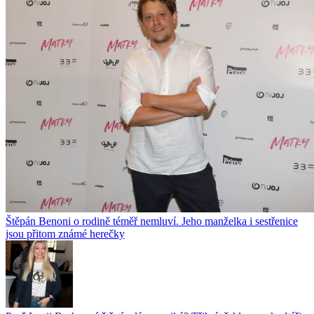
Štěpán Benoni o rodině téměř nemluví. Jeho manželka i sestřenice
jsou přitom známé herečky