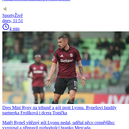
SportyŽivě
dnes, 11:51
4 min
Dres Mini Ryny na tribuně a gól proti Lyonu. Rynešovi fandily
partnerka Frolíková i dcera Tonička
Matěj Ryneš vítězný gól Lyonu nedal, udělal něco cennějšího:
vyrovnal a připravil rozhodující branku Mercada.