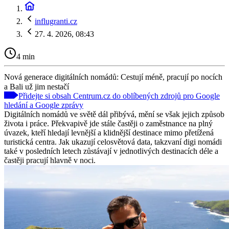
influgranti.cz
27. 4. 2026, 08:43
4 min
Nová generace digitálních nomádů: Cestují méně, pracují po nocích
a Bali už jim nestačí
Přidejte si obsah Centrum.cz do oblíbených zdrojů pro Google
hledání a Google zprávy
Digitálních nomádů ve světě dál přibývá, mění se však jejich způsob
života i práce. Překvapivě jde stále častěji o zaměstnance na plný
úvazek, kteří hledají levnější a klidnější destinace mimo přetížená
turistická centra. Jak ukazují celosvětová data, takzvaní digi nomádi
také v posledních letech zůstávají v jednotlivých destinacích déle a
častěji pracují hlavně v noci.