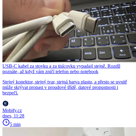
USB-C kabel za stovku a za tisícovku vypadají stejně. Rozdíl
poznáte, až když vám zničí telefon nebo notebook
Stejný konektor, stejný tvar, stejná barva plastu, a přesto se uvnitř
může skrývat propast v proudové třídě, datové propustnosti i
bezpečí.
Mobify.cz
dnes, 11:28
5 min