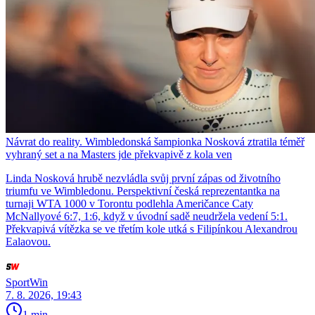
Návrat do reality. Wimbledonská šampionka Nosková ztratila téměř
vyhraný set a na Masters jde překvapivě z kola ven
Linda Nosková hrubě nezvládla svůj první zápas od životního
triumfu ve Wimbledonu. Perspektivní česká reprezentantka na
turnaji WTA 1000 v Torontu podlehla Američance Caty
McNallyové 6:7, 1:6, když v úvodní sadě neudržela vedení 5:1.
Překvapivá vítězka se ve třetím kole utká s Filipínkou Alexandrou
Ealaovou.
SportWin
7. 8. 2026, 19:43
1 min