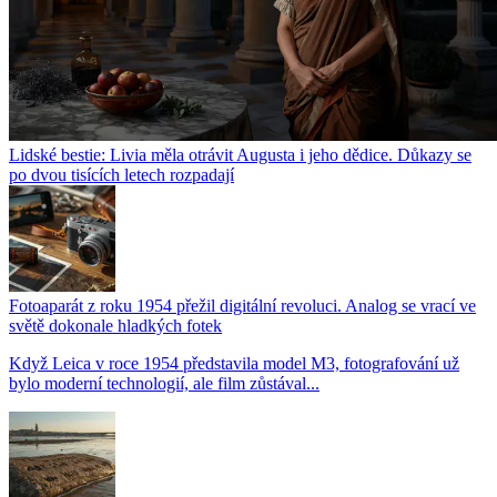
Lidské bestie: Livia měla otrávit Augusta i jeho dědice. Důkazy se
po dvou tisících letech rozpadají
Fotoaparát z roku 1954 přežil digitální revoluci. Analog se vrací ve
světě dokonale hladkých fotek
Když Leica v roce 1954 představila model M3, fotografování už
bylo moderní technologií, ale film zůstával...