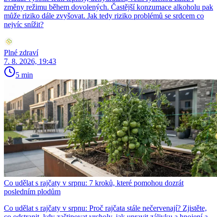
změny režimu během dovolených. Častější konzumace alkoholu pak
může riziko dále zvyšovat. Jak tedy riziko problémů se srdcem co
nejvíc snížit?
Plné zdraví
7. 8. 2026, 19:43
5 min
Co udělat s rajčaty v srpnu: 7 kroků, které pomohou dozrát
posledním plodům
Co udělat s rajčaty v srpnu: Proč rajčata stále nečervenají? Zjistěte,
co odstranit, kdy zaštipovat vrcholy, jak upravit zálivku a hnojení a