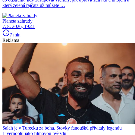
která zelená rajčata už můžete …
Planeta zahrady
7. 8. 2026, 19:41
7 min
Reklama
Salah je v Turecku za boha. Stovky fanoušků přivítaly legendu
Liverpoolu jako filmovou hvězdu