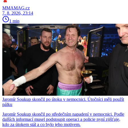
MMAMAG.cz
7. 8. 2026, 23:14
1 min
Jaromír Soukup skončil po útoku v nemocnici. Útočníci měli použít
pálku
Jaromír Soukup skončil po středečním napadení v nemocnici. Podle
dalších informací musel podstoupit operaci a policie nyní zjišťuje,
kdo za útokem stál a co bylo jeho motivem.