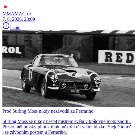
MMAMAG.cz
7. 8. 2026, 23:09
1 min
Proč Stirling Moss nikdy nezávodil za Ferrariho
Stirling Moss se nikdy nestal mistrem světa v královně motorsportu.
Přesto měl britský pilot k titulu několikrát velmi blízko. Stejně to měl
i se závodním postem u Ferrariho.