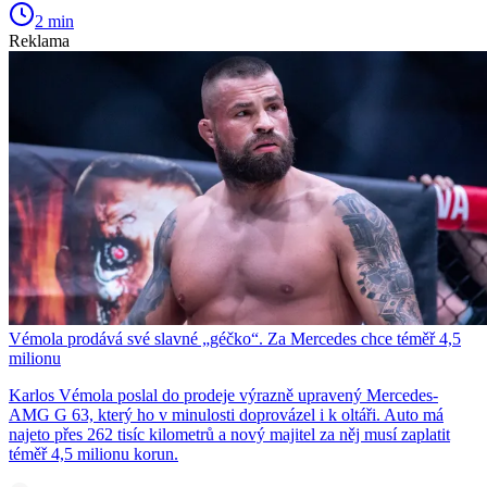
2 min
Reklama
Vémola prodává své slavné „géčko“. Za Mercedes chce téměř 4,5
milionu
Karlos Vémola poslal do prodeje výrazně upravený Mercedes-
AMG G 63, který ho v minulosti doprovázel i k oltáři. Auto má
najeto přes 262 tisíc kilometrů a nový majitel za něj musí zaplatit
téměř 4,5 milionu korun.