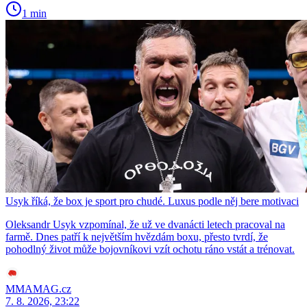
1 min
Usyk říká, že box je sport pro chudé. Luxus podle něj bere motivaci
Oleksandr Usyk vzpomínal, že už ve dvanácti letech pracoval na
farmě. Dnes patří k největším hvězdám boxu, přesto tvrdí, že
pohodlný život může bojovníkovi vzít ochotu ráno vstát a trénovat.
MMAMAG.cz
7. 8. 2026, 23:22