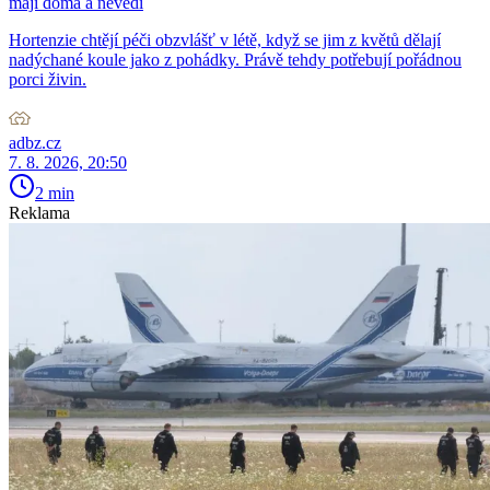
mají doma a nevědí
Hortenzie chtějí péči obzvlášť v létě, když se jim z květů dělají
nadýchané koule jako z pohádky. Právě tehdy potřebují pořádnou
porci živin.
adbz.cz
7. 8. 2026, 20:50
2 min
Reklama