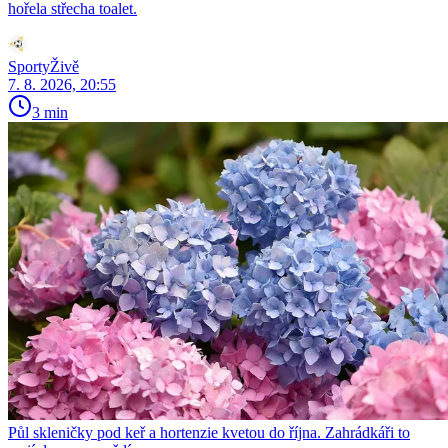
hořela střecha toalet.
SportyŽivě
7. 8. 2026, 20:55
3 min
Půl skleničky pod keř a hortenzie kvetou do října. Zahrádkáři to