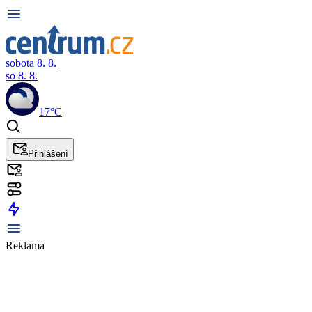
sobota 8. 8.
so 8. 8.
17°C
Přihlášení
Reklama