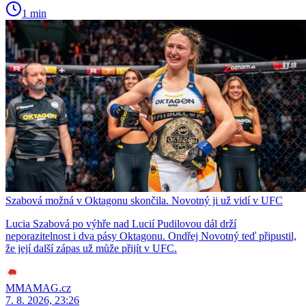
1 min
Szabová možná v Oktagonu skončila. Novotný ji už vidí v UFC
Lucia Szabová po výhře nad Lucií Pudilovou dál drží
neporazitelnost i dva pásy Oktagonu. Ondřej Novotný teď připustil,
že její další zápas už může přijít v UFC.
MMAMAG.cz
7. 8. 2026, 23:26