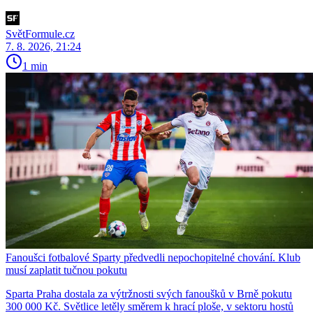
SvětFormule.cz
7. 8. 2026, 21:24
1 min
Fanoušci fotbalové Sparty předvedli nepochopitelné chování. Klub
musí zaplatit tučnou pokutu
Sparta Praha dostala za výtržnosti svých fanoušků v Brně pokutu
300 000 Kč. Světlice letěly směrem k hrací ploše, v sektoru hostů