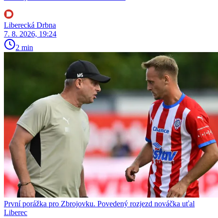
Liberecká Drbna
7. 8. 2026, 19:24
2 min
První porážka pro Zbrojovku. Povedený rozjezd nováčka uťal
Liberec