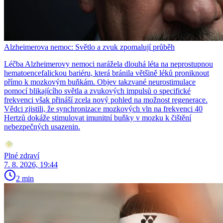
Alzheimerova nemoc: Světlo a zvuk zpomalují průběh
Léčba Alzheimerovy nemoci narážela dlouhá léta na neprostupnou
hematoencefalickou bariéru, která bránila většině léků proniknout
přímo k mozkovým buňkám. Objev takzvané neurostimulace
pomocí blikajícího světla a zvukových impulsů o specifické
frekvenci však přináší zcela nový pohled na možnost regenerace.
Vědci zjistili, že synchronizace mozkových vln na frekvenci 40
Hertzů dokáže stimulovat imunitní buňky v mozku k čištění
nebezpečných usazenin.
Plné zdraví
7. 8. 2026, 19:44
2 min