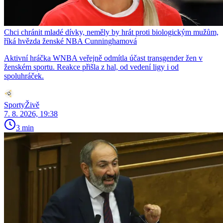
Chci chránit mladé dívky, neměly by hrát proti biologickým mužům,
říká hvězda ženské NBA Cunninghamová
Aktivní hráčka WNBA veřejně odmítla účast transgender žen v
ženském sportu. Reakce přišla z hal, od vedení ligy i od
spoluhráček.
SportyŽivě
7. 8. 2026, 19:38
3 min