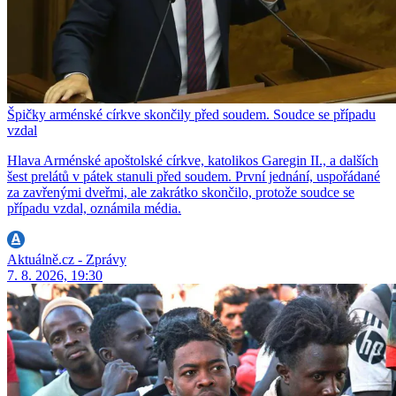
Špičky arménské církve skončily před soudem. Soudce se případu
vzdal
Hlava Arménské apoštolské církve, katolikos Garegin II., a dalších
šest prelátů v pátek stanuli před soudem. První jednání, uspořádané
za zavřenými dveřmi, ale zakrátko skončilo, protože soudce se
případu vzdal, oznámila média.
Aktuálně.cz - Zprávy
7. 8. 2026, 19:30