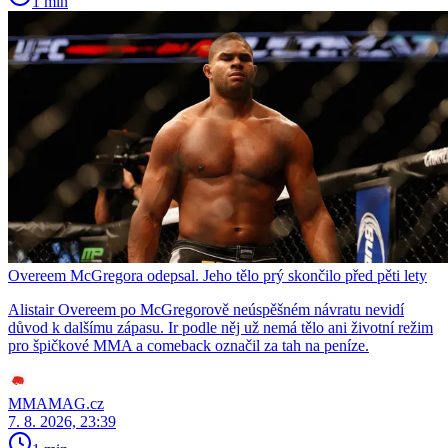
1 min
Overeem McGregora odepsal. Jeho tělo prý skončilo před pěti lety
Alistair Overeem po McGregorově neúspěšném návratu nevidí
důvod k dalšímu zápasu. Ir podle něj už nemá tělo ani životní režim
pro špičkové MMA a comeback označil za tah na peníze.
MMAMAG.cz
7. 8. 2026, 23:39