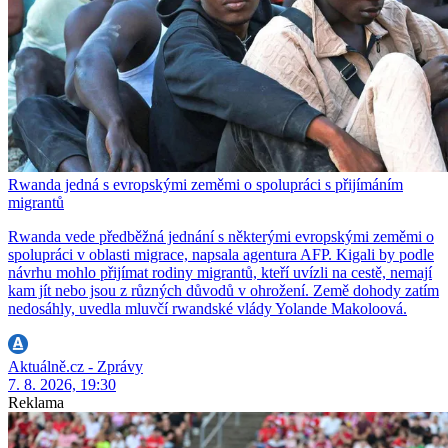
Rwanda jedná s evropskými zeměmi o spolupráci s přijímáním
migrantů
Rwanda vede předběžná jednání s některými evropskými zeměmi o
spolupráci v oblasti migrace, napsala agentura AFP. Kigali by podle
návrhu mohlo přijímat rodiny migrantů, kteří uvízli na cestě, nemají
kam jít nebo jsou z různých důvodů v ohrožení. Země dohody zatím
nedosáhly, uvedla mluvčí rwandské vlády Yolande Makoloová.
Aktuálně.cz - Zprávy
7. 8. 2026, 19:30
Reklama