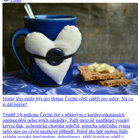
Horké léto může být pro třetinu Čechů větší zátěží pro srdce. Na co
si dát pozor?
Téměř 3,6 milionu Čechů žije s některým z kardiovaskulárních
onemocnění nebo jejich následky. Patří mezi ně například vysoký
krevní tlak, ischemická choroba srdeční, porucha srdečního rytmu
nebo stav po cévní mozkové příhodě. Právě tito lidé mohou hůře
zvládat vysoké letní teploty, dehydrataci, větší fyzickou zátěž i