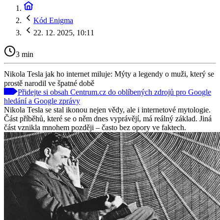
Kód Enigma
22. 12. 2025, 10:11
3 min
Nikola Tesla jak ho internet miluje: Mýty a legendy o muži, který se
prostě narodil ve špatné době
Přidejte si obsah Centrum.cz do oblíbených zdrojů pro Google
hledání a Google zprávy
Nikola Tesla se stal ikonou nejen vědy, ale i internetové mytologie.
Část příběhů, které se o něm dnes vyprávějí, má reálný základ. Jiná
část vznikla mnohem později – často bez opory ve faktech.