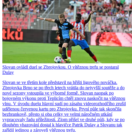
Slovan ovládl duel se Zbrojovkou. O vítěznou trefu se postaral
Dulay
Slovan se ve třetím kole představil na hřišti ligového nováčka.
Zbrojovka Brno se po třech letech vrátila do nejvyšší soutěže a do
nové sezony vstoupila ve výborné formě. Slovan naopak po
bojovném výkonu proti Teplicím chtěl znovu naskočit na vítěznou
vlnu. V úvodu duelu hlavní sudí po zásahu videorozhodčího zrušil
udělenou červenou kartu pro Zbrojovku. První půle tak skončila
bezbrankově, přesto si oba celky ve velmi náročném utkání
vypracovaly řadu příležitostí. Zlom přišel ve druhé půli, kdy se po
dlouhém vhazování dostal k hlavičce Patrik Dulay a Slovanu tak
zařídil jedinou a zároveň vítěznou trefu.