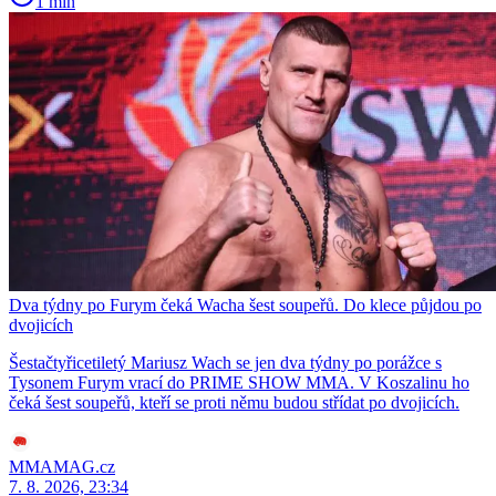
1 min
Dva týdny po Furym čeká Wacha šest soupeřů. Do klece půjdou po
dvojicích
Šestačtyřicetiletý Mariusz Wach se jen dva týdny po porážce s
Tysonem Furym vrací do PRIME SHOW MMA. V Koszalinu ho
čeká šest soupeřů, kteří se proti němu budou střídat po dvojicích.
MMAMAG.cz
7. 8. 2026, 23:34