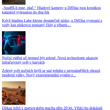
„Spatříš-li mne, plač.“ Hladové kameny u Děčína jsou kronikou
katastrof vytesanou do dna řek
Když hladina Labe klesne dostatečně nízko, u Děčína vystoupí z
vody kus pískovce popsaný čísly a větami....
Noční vidění už nemusí být zelené. Nová technologie ukazuje
infračervený svět v barvách
Zelený svět nočních brýlí se stal jedním z nejznámějších obrazů
moderní války. Nový experimentální systém z...
Důkaz ležel v marsovském prachu přes 20 let. Vědci ho dokázali