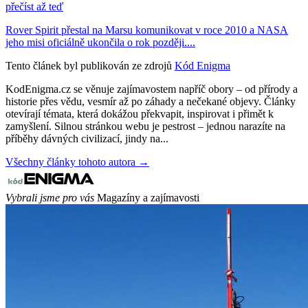
přečíst až teď
Rover Spirit přestal na Marsu komunikovat v roce 2010 a NASA
jeho misi oficiálně ukončila o rok později....
Tento článek byl publikován ze zdrojů
Kód Enigma
KodEnigma.cz se věnuje zajímavostem napříč obory – od přírody a
historie přes vědu, vesmír až po záhady a nečekané objevy. Články
otevírají témata, která dokážou překvapit, inspirovat i přimět k
zamyšlení. Silnou stránkou webu je pestrost – jednou narazíte na
příběhy dávných civilizací, jindy na...
Všechny články tohoto autora →
Vybrali jsme pro vás
Magazíny a zajímavosti