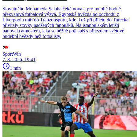
Slovutného Mohameda Salaha čeká nová a pro mnohé hodně
překvapivá fotbalová výzva. Egyptská hvězda po odchodu z
Liverpoolu míří do Trabzonsporu, kde ji už při příletu do Turecka
přivítaly stovky nadšených fanoušků. Na istanbulském letišti
panovala atmosféra, jaká se běžně pojí spíš s příjezdem světové
hudební hvězdy než fotbalisty.
SportWin
7. 8. 2026, 19:41
1 min