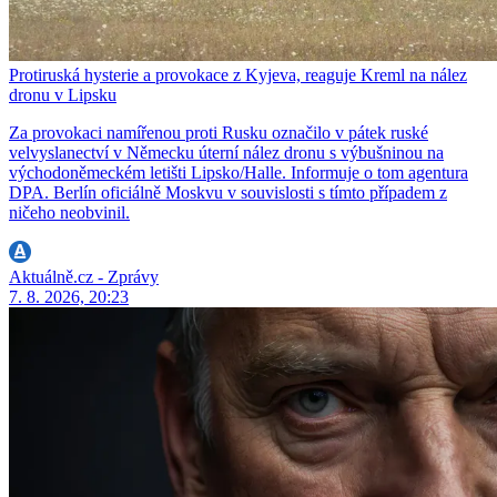
Protiruská hysterie a provokace z Kyjeva, reaguje Kreml na nález
dronu v Lipsku
Za provokaci namířenou proti Rusku označilo v pátek ruské
velvyslanectví v Německu úterní nález dronu s výbušninou na
východoněmeckém letišti Lipsko/Halle. Informuje o tom agentura
DPA. Berlín oficiálně Moskvu v souvislosti s tímto případem z
ničeho neobvinil.
Aktuálně.cz - Zprávy
7. 8. 2026, 20:23