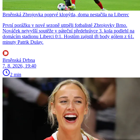
Brněnská Zbrojovka poprvé klopýtla, doma nestačila na Liberec
První porážku v nové sezoně utrpěli fotbalisté Zbrojovky Brno.
Nováček nejvyšší soutěže v páteční předehrávce 3. kola podlehl na
domácím stadionu Liberci 0:1. Hostům zajistil tři body gólem z 61.
minuty Patrik Dulay.
Brněnská Drbna
7. 8. 2026, 19:40
2 min