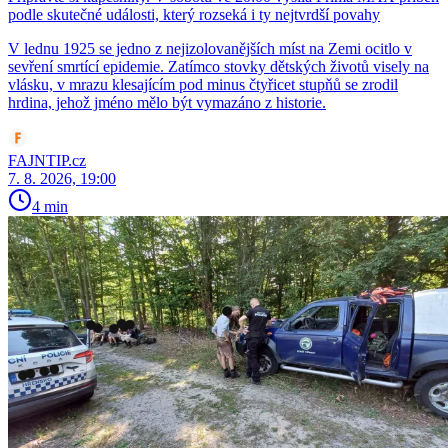
podle skutečné události, který rozseká i ty nejtvrdší povahy
V lednu 1925 se jedno z nejizolovanějších míst na Zemi ocitlo v
sevření smrtící epidemie. Zatímco stovky dětských životů visely na
vlásku, v mrazu klesajícím pod minus čtyřicet stupňů se zrodil
hrdina, jehož jméno mělo být vymazáno z historie.
FAJNTIP.cz
7. 8. 2026, 19:00
4 min