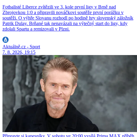
Fotbalisté Liberce zvítězili ve 3. kole první ligy v Brně nad
Zbrojovkou 1:0 a připravili nováčkovi soutěže první porážku v
soutěži. O výhře Slovanu rozhodl po hodině hry slovenský záložník
Patrik Dulay. Brňané tak nenavázali na výtečný start do ligy, kdy
zdolali Spartu a remizovali v Plzni.
Aktuálně.cz - Sport
7. 8. 2026, 19:15
Připravte si kapesníky. V sobotu ve 20:00 vysílá Prima MAX příběh