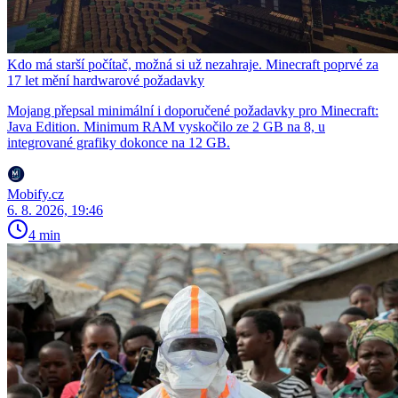
Kdo má starší počítač, možná si už nezahraje. Minecraft poprvé za
17 let mění hardwarové požadavky
Mojang přepsal minimální i doporučené požadavky pro Minecraft:
Java Edition. Minimum RAM vyskočilo ze 2 GB na 8, u
integrované grafiky dokonce na 12 GB.
Mobify.cz
6. 8. 2026, 19:46
4 min