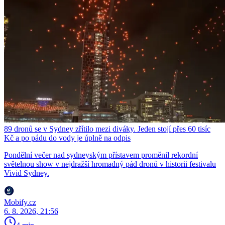
89 dronů se v Sydney zřítilo mezi diváky. Jeden stojí přes 60 tisíc
Kč a po pádu do vody je úplně na odpis
Pondělní večer nad sydneyským přístavem proměnil rekordní
světelnou show v nejdražší hromadný pád dronů v historii festivalu
Vivid Sydney.
Mobify.cz
6. 8. 2026, 21:56