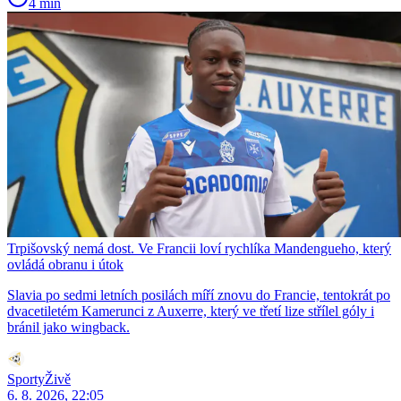
4 min
Trpišovský nemá dost. Ve Francii loví rychlíka Mandengueho, který
ovládá obranu i útok
Slavia po sedmi letních posilách míří znovu do Francie, tentokrát po
dvacetiletém Kamerunci z Auxerre, který ve třetí lize střílel góly i
bránil jako wingback.
SportyŽivě
6. 8. 2026, 22:05