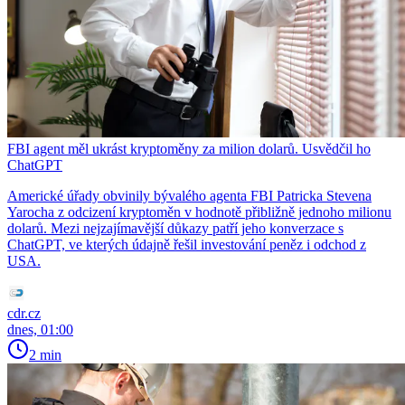
FBI agent měl ukrást kryptoměny za milion dolarů. Usvědčil ho
ChatGPT
Americké úřady obvinily bývalého agenta FBI Patricka Stevena
Yarocha z odcizení kryptoměn v hodnotě přibližně jednoho milionu
dolarů. Mezi nejzajímavější důkazy patří jeho konverzace s
ChatGPT, ve kterých údajně řešil investování peněz i odchod z
USA.
cdr.cz
dnes, 01:00
2 min