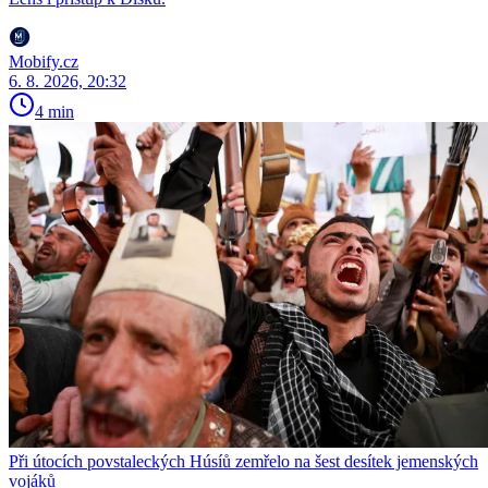
Mobify.cz
6. 8. 2026, 20:32
4 min
Při útocích povstaleckých Húsíů zemřelo na šest desítek jemenských
vojáků