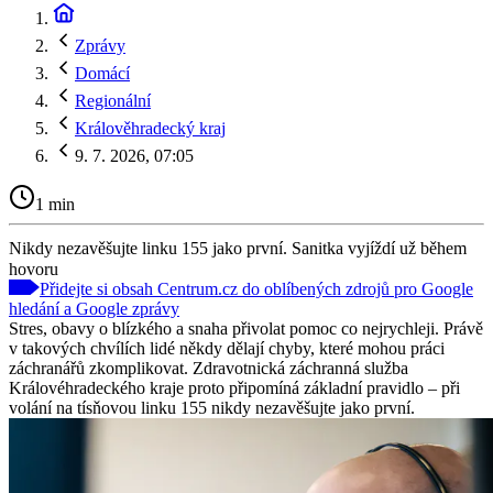
Zprávy
Domácí
Regionální
Králověhradecký kraj
9. 7. 2026, 07:05
1 min
Nikdy nezavěšujte linku 155 jako první. Sanitka vyjíždí už během
hovoru
Přidejte si obsah Centrum.cz do oblíbených zdrojů pro Google
hledání a Google zprávy
Stres, obavy o blízkého a snaha přivolat pomoc co nejrychleji. Právě
v takových chvílích lidé někdy dělají chyby, které mohou práci
záchranářů zkomplikovat. Zdravotnická záchranná služba
Královéhradeckého kraje proto připomíná základní pravidlo – při
volání na tísňovou linku 155 nikdy nezavěšujte jako první.