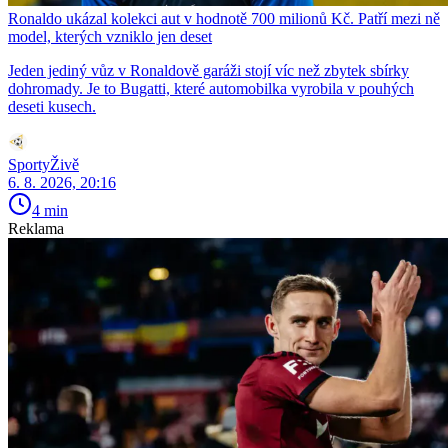
Ronaldo ukázal kolekci aut v hodnotě 700 milionů Kč. Patří mezi ně
model, kterých vzniklo jen deset
Jeden jediný vůz v Ronaldově garáži stojí víc než zbytek sbírky
dohromady. Je to Bugatti, které automobilka vyrobila v pouhých
deseti kusech.
SportyŽivě
6. 8. 2026, 20:16
4 min
Reklama