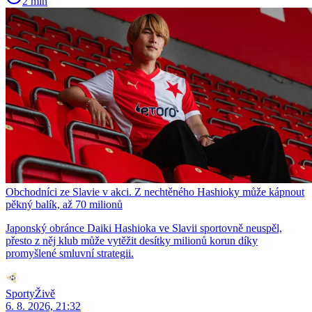
2 min
Obchodníci ze Slavie v akci. Z nechtěného Hashioky může kápnout
pěkný balík, až 70 milionů
Japonský obránce Daiki Hashioka ve Slavii sportovně neuspěl,
přesto z něj klub může vytěžit desítky milionů korun díky
promyšlené smluvní strategii.
SportyŽivě
6. 8. 2026, 21:32