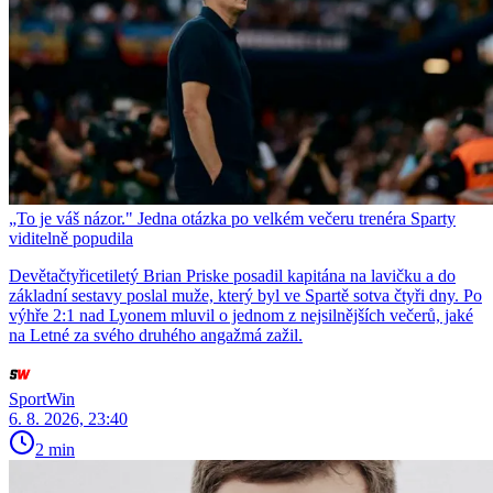
„To je váš názor." Jedna otázka po velkém večeru trenéra Sparty
viditelně popudila
Devětačtyřicetiletý Brian Priske posadil kapitána na lavičku a do
základní sestavy poslal muže, který byl ve Spartě sotva čtyři dny. Po
výhře 2:1 nad Lyonem mluvil o jednom z nejsilnějších večerů, jaké
na Letné za svého druhého angažmá zažil.
SportWin
6. 8. 2026, 23:40
2 min