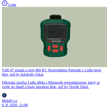
3 min
Váží 47 gramů a stojí 400 Kč. Reproduktor Parkside z Lidlu hraje
lépe, než by kdokoliv čekal
Dílenská značka Lidlu přišla s Bluetooth reproduktorem, který se
vejde do dlaně a hraje mnohem lépe, než by člověk čekal.
Mobify.cz
6. 8. 2026, 21:08