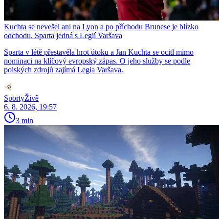
Kuchta se nevešel ani na Lyon a po příchodu Brunese je blízko
odchodu. Sparta jedná s Legií Varšava
Sparta v létě přestavěla hrot útoku a Jan Kuchta se ocitl mimo
nominaci na klíčový evropský zápas. O jeho služby se podle
polských zdrojů zajímá Legia Varšava.
SportyŽivě
6. 8. 2026, 19:57
3 min