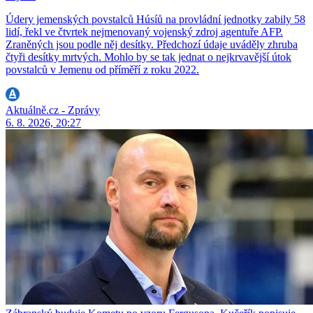
Údery jemenských povstalců Húsíů na provládní jednotky zabily 58
lidí, řekl ve čtvrtek nejmenovaný vojenský zdroj agentuře AFP.
Zraněných jsou podle něj desítky. Předchozí údaje uváděly zhruba
čtyři desítky mrtvých. Mohlo by se tak jednat o nejkrvavější útok
povstalců v Jemenu od příměří z roku 2022.
Aktuálně.cz - Zprávy
6. 8. 2026, 20:27