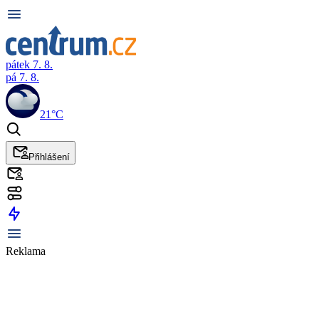
pátek 7. 8.
pá 7. 8.
21°C
Přihlášení
Reklama