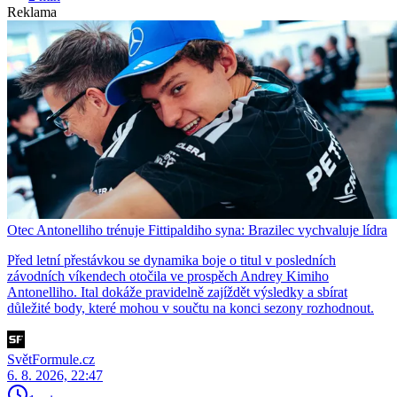
Reklama
Otec Antonelliho trénuje Fittipaldiho syna: Brazilec vychvaluje lídra
Před letní přestávkou se dynamika boje o titul v posledních
závodních víkendech otočila ve prospěch Andrey Kimiho
Antonelliho. Ital dokáže pravidelně zajíždět výsledky a sbírat
důležité body, které mohou v součtu na konci sezony rozhodnout.
SvětFormule.cz
6. 8. 2026, 22:47