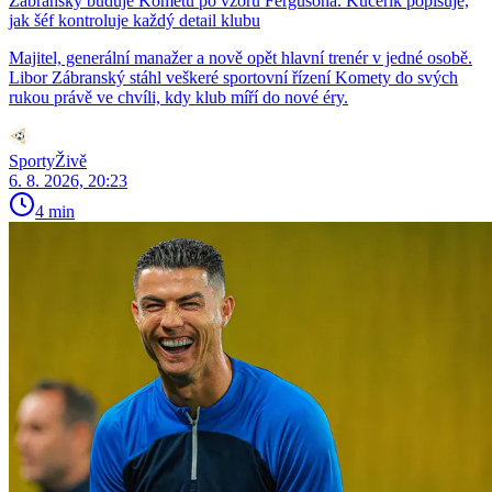
Zábranský buduje Kometu po vzoru Fergusona. Kučeřík popisuje,
jak šéf kontroluje každý detail klubu
Majitel, generální manažer a nově opět hlavní trenér v jedné osobě.
Libor Zábranský stáhl veškeré sportovní řízení Komety do svých
rukou právě ve chvíli, kdy klub míří do nové éry.
SportyŽivě
6. 8. 2026, 20:23
4 min