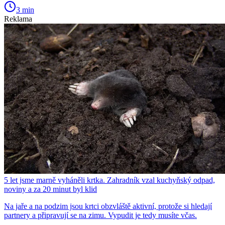
3 min
Reklama
5 let jsme marně vyháněli krtka. Zahradník vzal kuchyňský odpad,
noviny a za 20 minut byl klid
Na jaře a na podzim jsou krtci obzvláště aktivní, protože si hledají
partnery a připravují se na zimu. Vypudit je tedy musíte včas.