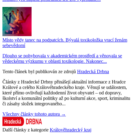
Místo vědy tanec na podpatcích. Bývalá toxikoložka vrací ženám
sebevědomí
Dlouho se pohybovala v akademickém prostředí a věnovala se
vědeckému výzkumu v oblasti toxikologie. Nakonec...
Tento článek byl publikován ze zdrojů
Hradecká Drbna
Články z Hradecké Drbny přinášejí aktuální informace z Hradce
Králové a celého Královéhradeckého kraje. Věnují se událostem,
které přímo ovlivňují každodenní život obyvatel – od dopravy,
školství a komunální politiky až po kulturní akce, sport, kriminalitu
či zásahy složek integrovaného...
Všechny články tohoto autora →
Další články z kategorie
Králověhradecký kraj