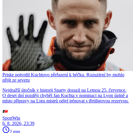
Priske potvrdil Kuchtovo přeřazení k béčku. Rozuzlení by mohlo
přijít ze severu
Nejdražší útočník v historii Sparty dorazil na Letnou 25. července.
O deset dní později chyběl Jan Kuchta v nominaci na Lyon úplně a
místo přípravy na Ligu mistrů odjel trénovat s třetiligovou rezervou.
SportWin
6. 8. 2026, 23:39
2 min