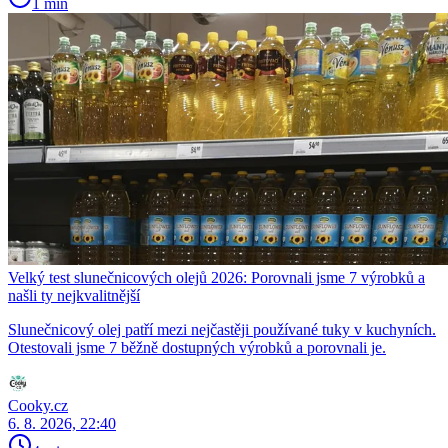
1 min
Velký test slunečnicových olejů 2026: Porovnali jsme 7 výrobků a
našli ty nejkvalitnější
Slunečnicový olej patří mezi nejčastěji používané tuky v kuchyních.
Otestovali jsme 7 běžně dostupných výrobků a porovnali je.
Cooky.cz
6. 8. 2026, 22:40