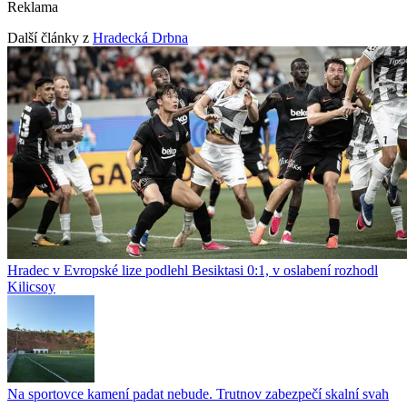
Reklama
Další články z
Hradecká Drbna
Hradec v Evropské lize podlehl Besiktasi 0:1, v oslabení rozhodl
Kilicsoy
Na sportovce kamení padat nebude. Trutnov zabezpečí skalní svah