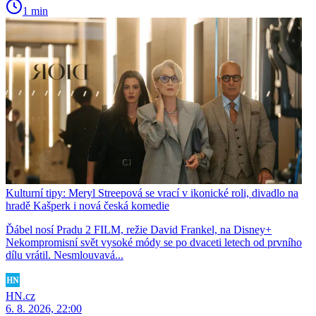
1 min
Kulturní tipy: Meryl Streepová se vrací v ikonické roli, divadlo na
hradě Kašperk i nová česká komedie
Ďábel nosí Pradu 2 FILM, režie David Frankel, na Disney+
Nekompromisní svět vysoké módy se po dvaceti letech od prvního
dílu vrátil. Nesmlouvavá...
HN.cz
6. 8. 2026, 22:00