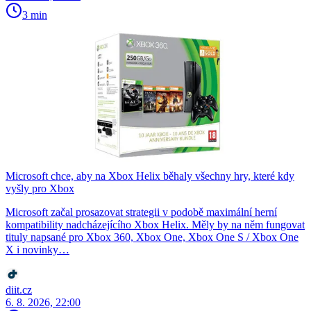
3 min
Microsoft chce, aby na Xbox Helix běhaly všechny hry, které kdy
vyšly pro Xbox
Microsoft začal prosazovat strategii v podobě maximální herní
kompatibility nadcházejícího Xbox Helix. Měly by na něm fungovat
tituly napsané pro Xbox 360, Xbox One, Xbox One S / Xbox One
X i novinky…
diit.cz
6. 8. 2026, 22:00