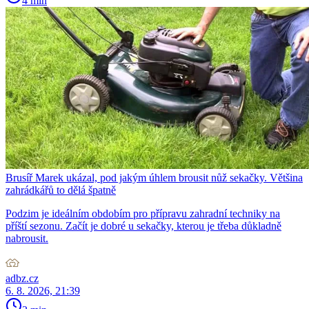
4 min
Brusíř Marek ukázal, pod jakým úhlem brousit nůž sekačky. Většina
zahrádkářů to dělá špatně
Podzim je ideálním obdobím pro přípravu zahradní techniky na
příští sezonu. Začít je dobré u sekačky, kterou je třeba důkladně
nabrousit.
adbz.cz
6. 8. 2026, 21:39