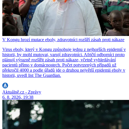
V Kongu hrozí mutace eboly, zdravotníci rozšíří zásah proti nákaze
Virus eboly, který v Kongu způsobuje jednu z nejhorších epidemií v
historii, by mohl mutovat, varují zdravotníci. Afričtí odborníci proto
plánují výrazně rozšířit zásah proti nákaze, včetně vyhledávání
pacientů přímo v domácnostech. Počet potvrzených případů už
překročil 4000 a podle úřadů jde o druhou největší epidemii eboly v
historii, uvedl list The Guardian.
Aktuálně.cz - Zprávy
6. 8. 2026, 19:38