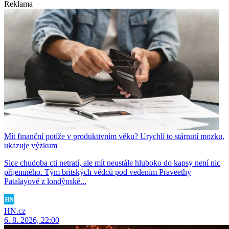
Reklama
Mít finanční potíže v produktivním věku? Urychlí to stárnutí mozku,
ukazuje výzkum
Sice chudoba cti netratí, ale mít neustále hluboko do kapsy není nic
příjemného. Tým britských vědců pod vedením Praveethy
Patalayové z londýnské...
HN.cz
6. 8. 2026, 22:00