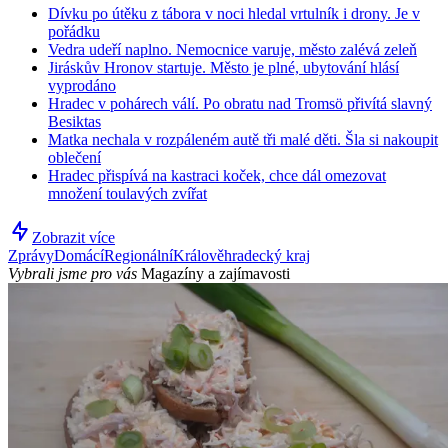
Dívku po útěku z tábora v noci hledal vrtulník i drony. Je v
pořádku
Vedra udeří naplno. Nemocnice varuje, město zalévá zeleň
Jiráskův Hronov startuje. Město je plné, ubytování hlásí
vyprodáno
Hradec v pohárech válí. Po obratu nad Tromsö přivítá slavný
Besiktas
Matka nechala v rozpáleném autě tři malé děti. Šla si nakoupit
oblečení
Hradec přispívá na kastraci koček, chce dál omezovat
množení toulavých zvířat
Zobrazit více
Zprávy
Domácí
Regionální
Králověhradecký kraj
Vybrali jsme pro vás
Magazíny a zajímavosti