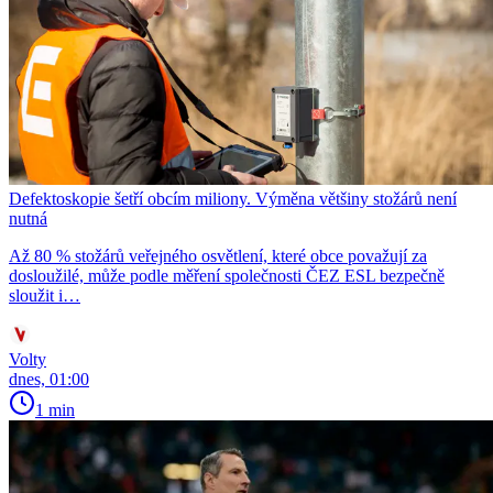
Defektoskopie šetří obcím miliony. Výměna většiny stožárů není
nutná
Až 80 % stožárů veřejného osvětlení, které obce považují za
dosloužilé, může podle měření společnosti ČEZ ESL bezpečně
sloužit i…
Volty
dnes, 01:00
1 min