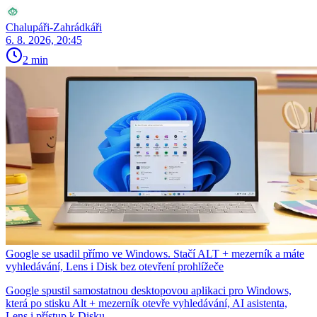
Chalupáři-Zahrádkáři
6. 8. 2026, 20:45
2 min
Google se usadil přímo ve Windows. Stačí ALT + mezerník a máte
vyhledávání, Lens i Disk bez otevření prohlížeče
Google spustil samostatnou desktopovou aplikaci pro Windows,
která po stisku Alt + mezerník otevře vyhledávání, AI asistenta,
Lens i přístup k Disku.