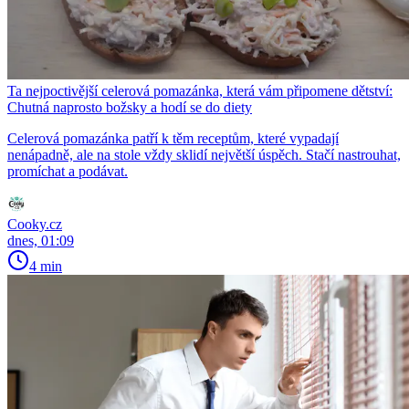
Ta nejpoctivější celerová pomazánka, která vám připomene dětství:
Chutná naprosto božsky a hodí se do diety
Celerová pomazánka patří k těm receptům, které vypadají
nenápadně, ale na stole vždy sklidí největší úspěch. Stačí nastrouhat,
promíchat a podávat.
Cooky.cz
dnes, 01:09
4 min