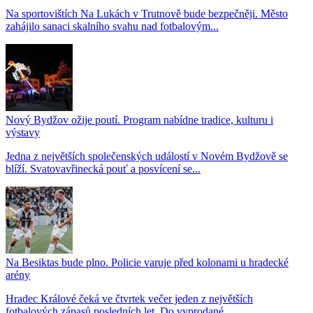
Na sportovištích Na Lukách v Trutnově bude bezpečněji. Město
zahájilo sanaci skalního svahu nad fotbalovým...
Nový Bydžov ožije poutí. Program nabídne tradice, kulturu i
výstavy
Jedna z největších společenských událostí v Novém Bydžově se
blíží. Svatovavřinecká pouť a posvícení se...
Na Besiktas bude plno. Policie varuje před kolonami u hradecké
arény
Hradec Králové čeká ve čtvrtek večer jeden z největších
fotbalových zápasů posledních let. Do vyprodané...