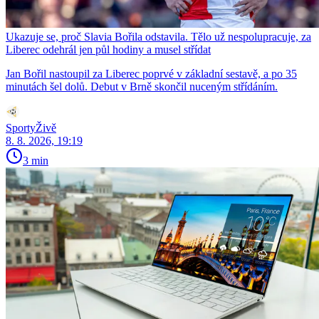
Ukazuje se, proč Slavia Bořila odstavila. Tělo už nespolupracuje, za
Liberec odehrál jen půl hodiny a musel střídat
Jan Bořil nastoupil za Liberec poprvé v základní sestavě, a po 35
minutách šel dolů. Debut v Brně skončil nuceným střídáním.
SportyŽivě
8. 8. 2026, 19:19
3 min