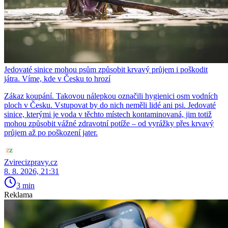
Jedovaté sinice mohou psům způsobit krvavý průjem i poškodit
játra. Víme, kde v Česku to hrozí
Zákaz koupání. Takovou nálepkou označili hygienici osm vodních
ploch v Česku. Vstupovat by do nich neměli lidé ani psi. Jedovaté
sinice, kterými je voda v těchto místech kontaminovaná, jim totiž
mohou způsobit vážné zdravotní potíže – od vyrážky přes krvavý
průjem až po poškození jater.
Zvirecizpravy.cz
8. 8. 2026, 21:31
3 min
Reklama