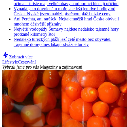
očima: Turisté mají velké obavy a odborníci hledají příčinu
Vypadá jako dovolená u moře, ale leží jen dve hodiny od
Česka. Nyské jezero nabízí písečnou pláž i nízké ceny
Ani Perchta, ani rarášek. Nejtajemnější hrad Česka obývají
mnohem děsivější přízraky
Největší vodopády Šumavy najdete nedaleko tajemné hory
protkané kilometry štol
Nedaleko tureckých pláží leží celé město bez obyvatel.
Tajemné domy dnes lákají odvážné turisty
Zobrazit více
Lifestyle
Cestování
Vybrali jsme pro vás
Magazíny a zajímavosti