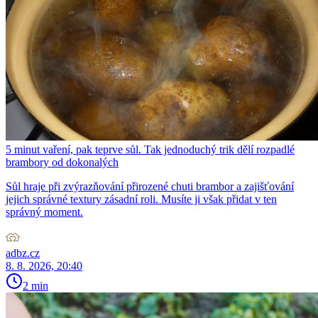
5 minut vaření, pak teprve sůl. Tak jednoduchý trik dělí rozpadlé
brambory od dokonalých
Sůl hraje při zvýrazňování přirozené chuti brambor a zajišťování
jejich správné textury zásadní roli. Musíte ji však přidat v ten
správný moment.
adbz.cz
8. 8. 2026, 20:40
2 min