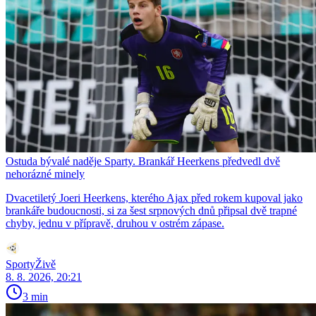
Ostuda bývalé naděje Sparty. Brankář Heerkens předvedl dvě
nehorázné minely
Dvacetiletý Joeri Heerkens, kterého Ajax před rokem kupoval jako
brankáře budoucnosti, si za šest srpnových dnů připsal dvě trapné
chyby, jednu v přípravě, druhou v ostrém zápase.
SportyŽivě
8. 8. 2026, 20:21
3 min