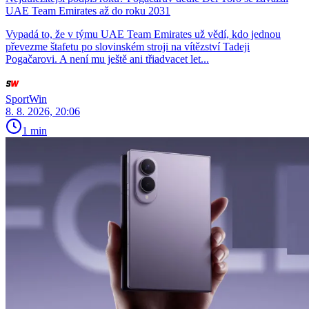
UAE Team Emirates až do roku 2031
Vypadá to, že v týmu UAE Team Emirates už vědí, kdo jednou
převezme štafetu po slovinském stroji na vítězství Tadeji
Pogačarovi. A není mu ještě ani třiadvacet let...
SportWin
8. 8. 2026, 20:06
1 min