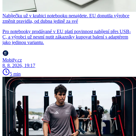
Nabíječku už v krabici notebooku nenajdete. EU donutila výrobce
změnit pravidla, od dubna jedině za své
Pro notebooky prodávané v EU platí povinnost nabíjení přes USB-
C, a výrobci už nesmí nutit zákazníky kupovat balení s adaptérem
jako jedinou variantu.
Mobify.cz
8. 8. 2026, 19:17
5 min