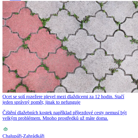
Ocet se solí rozežere plevel mezi dlaždicemi za 12 hodin. Stačí
jeden správný poměr, jinak to nefunguje
Čištění dlažebních kostek například příjezdové cesty nemusí být
velkým problémem. Mnoho prostředků už máte doma.
Chalupáři-Zahrádkáři