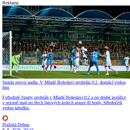
Reklama
Sparta znovu padla. V Mladé Boleslavi prohrála 0:2, domácí vedou
ligu
Fotbalisté Sparty prohráli v Mladé Boleslavi 0:2 a po druhé porážce
v sezoně mají po třech ligových kolech pouze tři body. Středočeši
vedou tabulku.
Pražská Drbna
8. 8. 2026, 20:15