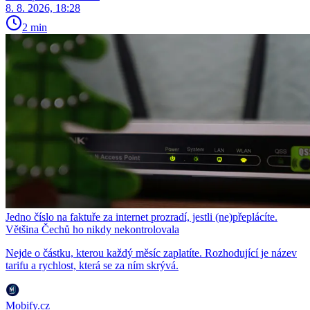
8. 8. 2026, 18:28
2 min
Jedno číslo na faktuře za internet prozradí, jestli (ne)přeplácíte.
Většina Čechů ho nikdy nekontrolovala
Nejde o částku, kterou každý měsíc zaplatíte. Rozhodující je název
tarifu a rychlost, která se za ním skrývá.
Mobify.cz