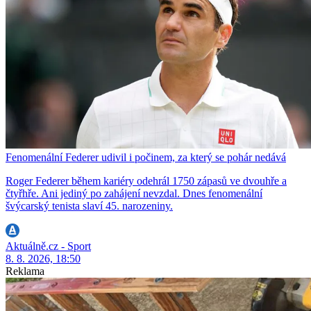
Fenomenální Federer udivil i počinem, za který se pohár nedává
Roger Federer během kariéry odehrál 1750 zápasů ve dvouhře a
čtyřhře. Ani jediný po zahájení nevzdal. Dnes fenomenální
švýcarský tenista slaví 45. narozeniny.
Aktuálně.cz - Sport
8. 8. 2026, 18:50
Reklama