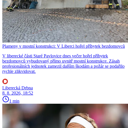
Plameny v mostní konstrukci: V Liberci hořel příbytek bezdomovců
V liberecké části Staré Pavlovice dnes večer hořel příbytek
bezdomovců vybudovaný přímo uvnitř mostní konstrukce. Zásah
profesionálních jednotek zamezil dalším škodám a požár se podařilo
rychle zlikvidovat.
Liberecká Drbna
8. 8. 2026, 18:52
1 min