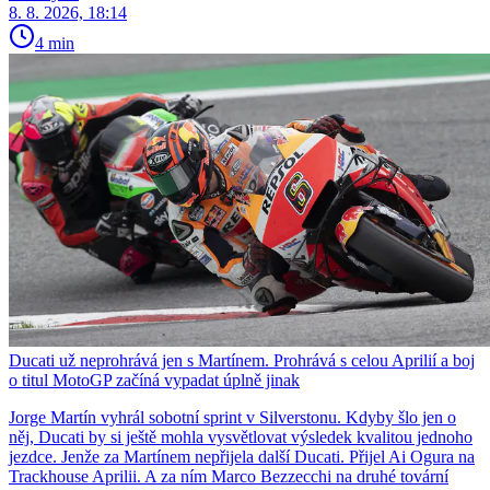
8. 8. 2026, 18:14
4 min
Ducati už neprohrává jen s Martínem. Prohrává s celou Aprilií a boj
o titul MotoGP začíná vypadat úplně jinak
Jorge Martín vyhrál sobotní sprint v Silverstonu. Kdyby šlo jen o
něj, Ducati by si ještě mohla vysvětlovat výsledek kvalitou jednoho
jezdce. Jenže za Martínem nepřijela další Ducati. Přijel Ai Ogura na
Trackhouse Aprilii. A za ním Marco Bezzecchi na druhé tovární