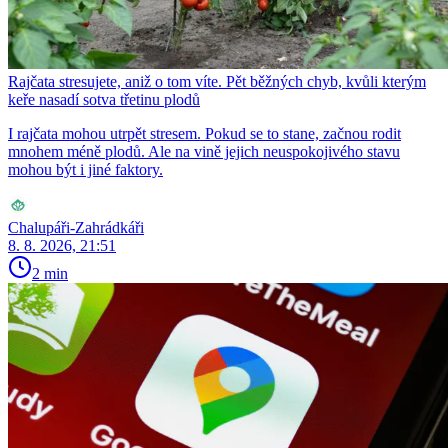
Rajčata stresujete, aniž o tom víte. Pět běžných chyb, kvůli kterým
keře nasadí sotva třetinu plodů
I rajčata mohou utrpět stresem. Pokud se to stane, začnou rodit
mnohem méně plodů. Ale na vině jejich neuspokojivého stavu
mohou být i jiné faktory.
Chalupáři-Zahrádkáři
8. 8. 2026, 21:51
2 min