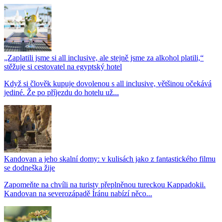
„Zaplatili jsme si all inclusive, ale stejně jsme za alkohol platili,“
stěžuje si cestovatel na egyptský hotel
Když si člověk kupuje dovolenou s all inclusive, většinou očekává
jediné. Že po příjezdu do hotelu už...
Kandovan a jeho skalní domy: v kulisách jako z fantastického filmu
se dodneška žije
Zapomeňte na chvíli na turisty přeplněnou tureckou Kappadokii.
Kandovan na severozápadě Íránu nabízí něco...