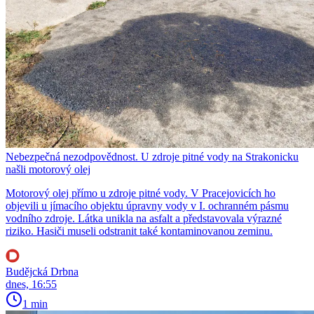
Nebezpečná nezodpovědnost. U zdroje pitné vody na Strakonicku
našli motorový olej
Motorový olej přímo u zdroje pitné vody. V Pracejovicích ho
objevili u jímacího objektu úpravny vody v I. ochranném pásmu
vodního zdroje. Látka unikla na asfalt a představovala výrazné
riziko. Hasiči museli odstranit také kontaminovanou zeminu.
Budějcká Drbna
dnes, 16:55
1 min