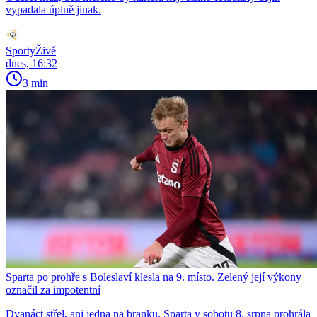
vypadala úplně jinak.
SportyŽivě
dnes, 16:32
3 min
Sparta po prohře s Boleslaví klesla na 9. místo. Zelený její výkony
označil za impotentní
Dvanáct střel, ani jedna na branku. Sparta v sobotu 8. srpna prohrála