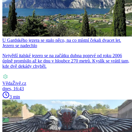
U Gardského jezera se stalo něco, na co místní čekali dvacet let.
Jezero se nadechlo
Největší italské jezero se na začátku dubna poprvé od roku 2006
úplně promísilo až ke dnu v hloubce 270 metrů. Kyslík se vrátil tam,
kde dvě dekády chyběl.
VědaŽivě.cz
dnes, 16:43
3 min