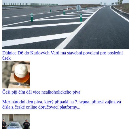
Dálnice D6 do Karlových Varů má stavební povolení pro poslední
úsek
Češi pijí čím dál více nealkoholického piva
Mezinárodní den piva, který připadá na 7. srpna, přinesl zajímavá
čísla z české online doručovací platformy...