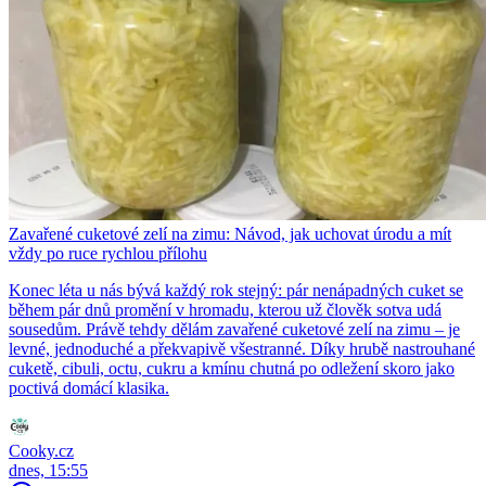
Zavařené cuketové zelí na zimu: Návod, jak uchovat úrodu a mít
vždy po ruce rychlou přílohu
Konec léta u nás bývá každý rok stejný: pár nenápadných cuket se
během pár dnů promění v hromadu, kterou už člověk sotva udá
sousedům. Právě tehdy dělám zavařené cuketové zelí na zimu – je
levné, jednoduché a překvapivě všestranné. Díky hrubě nastrouhané
cuketě, cibuli, octu, cukru a kmínu chutná po odležení skoro jako
poctivá domácí klasika.
Cooky.cz
dnes, 15:55