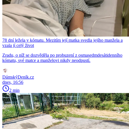
78 dní ležela v kómatu. Mezitím její matka svedla jejího manžela a
vzala jí celý život
Zradu, o níž se dozvěděla po probuzení z osmasedmdesátidenního
kómatu, své matce a manželovi nikdy neodpustí.
DámskýDeník.cz
dnes, 16:56
2 min