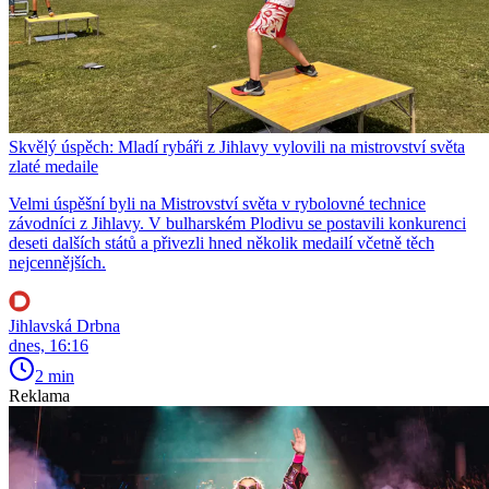
Skvělý úspěch: Mladí rybáři z Jihlavy vylovili na mistrovství světa
zlaté medaile
Velmi úspěšní byli na Mistrovství světa v rybolovné technice
závodníci z Jihlavy. V bulharském Plodivu se postavili konkurenci
deseti dalších států a přivezli hned několik medailí včetně těch
nejcennějších.
Jihlavská Drbna
dnes, 16:16
2 min
Reklama