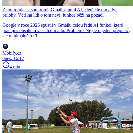
Zkontrolujte si soukromí, Gmail zapnul AI, která čte e-maily i
přílohy. Většina lidí o tom neví, funkce běží na pozadí
Google v roce 2026 spustil v Gmailu celou řadu AI funkcí, které
pracují s obsahem vašich e-mailů. Problém? Nejde o jeden přepínač,
ale minimálně o tři.
Mobify.cz
dnes, 16:17
4 min