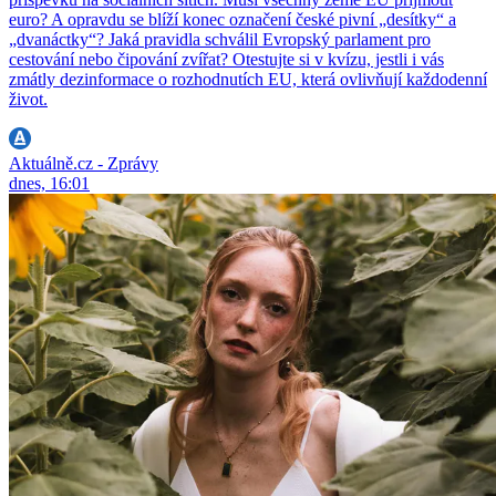
euro? A opravdu se blíží konec označení české pivní „desítky“ a
„dvanáctky“? Jaká pravidla schválil Evropský parlament pro
cestování nebo čipování zvířat? Otestujte si v kvízu, jestli i vás
zmátly dezinformace o rozhodnutích EU, která ovlivňují každodenní
život.
Aktuálně.cz - Zprávy
dnes, 16:01