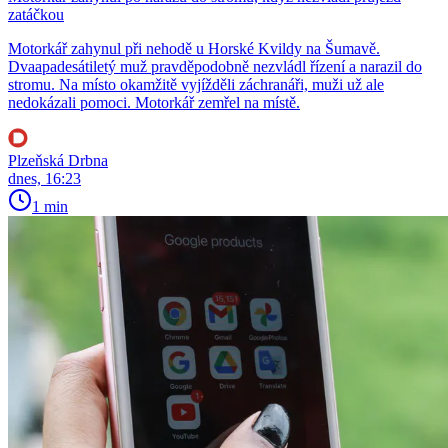
zatáčkou
Motorkář zahynul při nehodě u Horské Kvildy na Šumavě.
Dvaapadesátiletý muž pravděpodobně nezvládl řízení a narazil do
stromu. Na místo okamžitě vyjížděli záchranáři, muži už ale
nedokázali pomoci. Motorkář zemřel na místě.
Plzeňská Drbna
dnes, 16:23
1 min