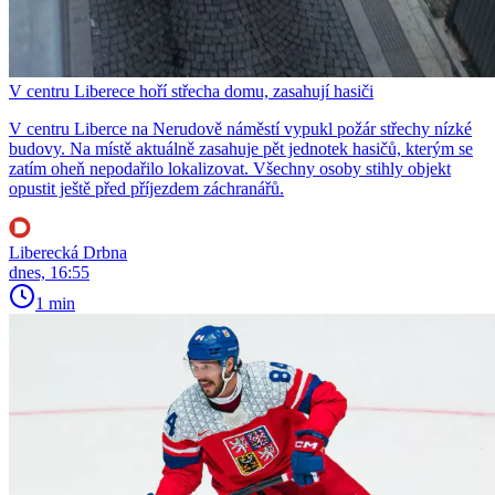
V centru Liberece hoří střecha domu, zasahují hasiči
V centru Liberce na Nerudově náměstí vypukl požár střechy nízké
budovy. Na místě aktuálně zasahuje pět jednotek hasičů, kterým se
zatím oheň nepodařilo lokalizovat. Všechny osoby stihly objekt
opustit ještě před příjezdem záchranářů.
Liberecká Drbna
dnes, 16:55
1 min