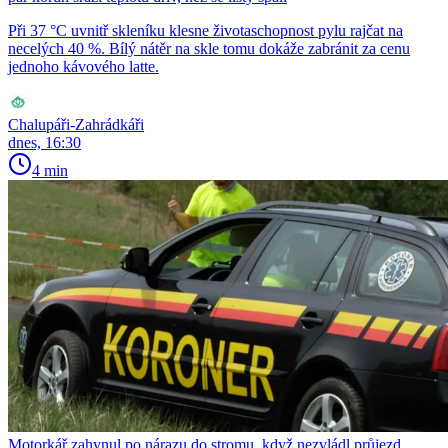
Při 37 °C uvnitř skleníku klesne životaschopnost pylu rajčat na
necelých 40 %. Bílý nátěr na skle tomu dokáže zabránit za cenu
jednoho kávového latte.
Chalupáři-Zahrádkáři
dnes, 16:30
4 min
Motorkář zahynul po nárazu do stromu, když nezvládl průjezd