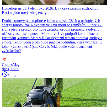
Horoskop na 33. týden roku 2026: Lvy čeká zásadní rozhodnutí,
Raci najdou nový zdroj energie
Druhý srpnový týden přinese jednu z nejsilnějších astrologických
energií tohoto léta. Novoluní ve Lvu spolu se zatměním Slunce 12.
srpna otevře prostor pro nové začátky, osobní proměnu a odvahu
ukázat vlastní schopnosti. Merkur ve Lvu podpoří komunikaci a
kreativitu, zatímco Mars v Raku zvýrazní témata domova, rodiny a
emocí. Tento týden proto bude přát rozhodnutím, která vycházejí z
toho, kým skutečně jste. Co vás čeká podle vašeho znamení
zvěrokruhu?
GrapesMag
dnes, 16:00
5 min