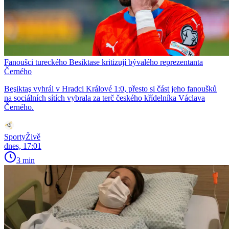
Fanoušci tureckého Besiktase kritizují bývalého reprezentanta
Černého
Beşiktaş vyhrál v Hradci Králové 1:0, přesto si část jeho fanoušků
na sociálních sítích vybrala za terč českého křídelníka Václava
Černého.
SportyŽivě
dnes, 17:01
3 min