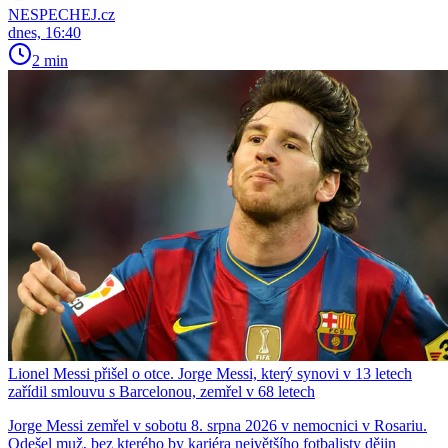
NESPECHEJ.cz
dnes, 16:40
2 min
Lionel Messi přišel o otce. Jorge Messi, který synovi v 13 letech
zařídil smlouvu s Barcelonou, zemřel v 68 letech
Jorge Messi zemřel v sobotu 8. srpna 2026 v nemocnici v Rosariu.
Odešel muž, bez kterého by kariéra největšího fotbalisty dějin