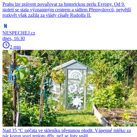
Prahu lze právem považovat za historickou perlu Evropy. Od 9.
století se stala významným centrem a sídlem Přemyslovců, největší
rozkvět však zažila za vlády císaře Rudolfa II.
NESPECHEJ.cz
dnes, 16:30
2 min
Nad 35 °C rajčata ve skleníku přestanou plodit. Vápenné mléko za
pár korun srazí teplotu dřív, než se listy spálí