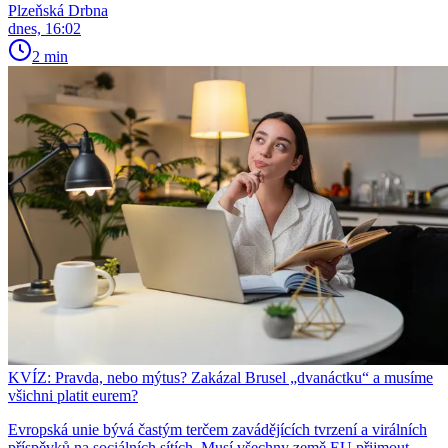
Plzeňská Drbna
dnes, 16:02
2 min
KVÍZ: Pravda, nebo mýtus? Zakázal Brusel „dvanáctku“ a musíme
všichni platit eurem?
Evropská unie bývá častým terčem zavádějících tvrzení a virálních
příspěvků na sociálních sítích. Musí všechny země EU přijmout