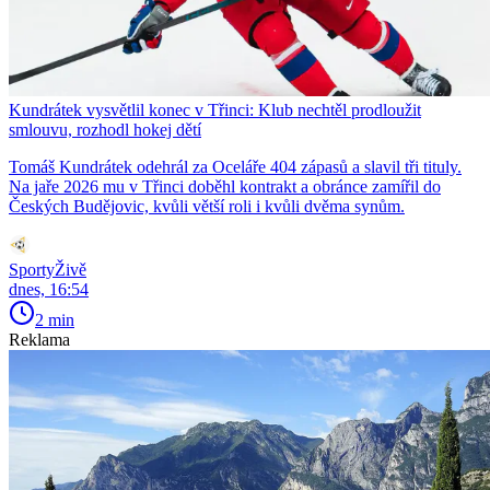
Kundrátek vysvětlil konec v Třinci: Klub nechtěl prodloužit
smlouvu, rozhodl hokej dětí
Tomáš Kundrátek odehrál za Oceláře 404 zápasů a slavil tři tituly.
Na jaře 2026 mu v Třinci doběhl kontrakt a obránce zamířil do
Českých Budějovic, kvůli větší roli i kvůli dvěma synům.
SportyŽivě
dnes, 16:54
2 min
Reklama