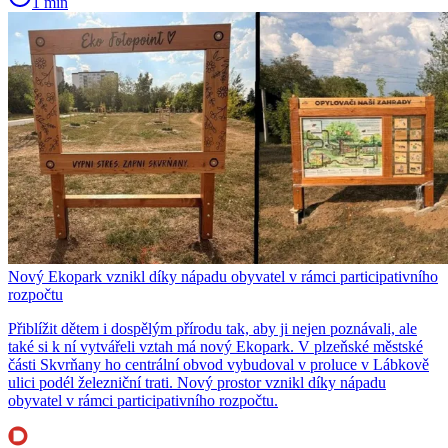
1 min
Nový Ekopark vznikl díky nápadu obyvatel v rámci participativního
rozpočtu
Přiblížit dětem i dospělým přírodu tak, aby ji nejen poznávali, ale
také si k ní vytvářeli vztah má nový Ekopark. V plzeňské městské
části Skvrňany ho centrální obvod vybudoval v proluce v Lábkově
ulici podél železniční trati. Nový prostor vznikl díky nápadu
obyvatel v rámci participativního rozpočtu.