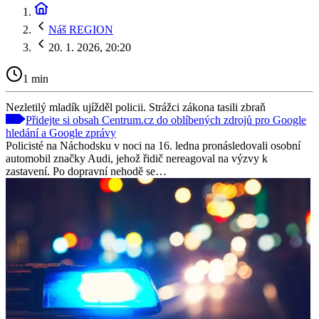
Náš REGION
20. 1. 2026, 20:20
1 min
Nezletilý mladík ujížděl policii. Strážci zákona tasili zbraň
Přidejte si obsah Centrum.cz do oblíbených zdrojů pro Google
hledání a Google zprávy
Policisté na Náchodsku v noci na 16. ledna pronásledovali osobní
automobil značky Audi, jehož řidič nereagoval na výzvy k
zastavení. Po dopravní nehodě se…