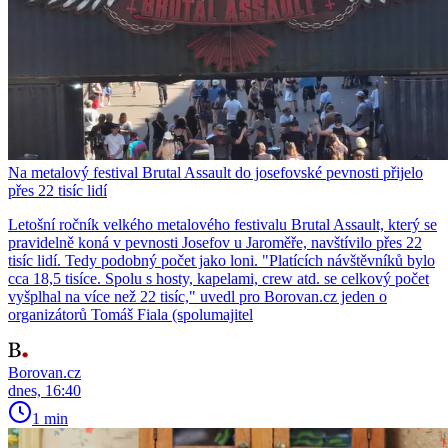
Na metalový festival Brutal Assault do josefovské pevnosti přijelo
přes 22 tisíc lidí
Letošní ročník velkého metalového festivalu Brutal Assault, který se
pravidelně koná v pevnosti Josefov u Jaroměře, navštívilo přes 22
tisíc lidí. Tedy podobný počet jako loni. "Platících návštěvníků bylo
cca 18,5 tisíce. Spolu s hosty, kapelami, crew atd. se celkový počet
vyšplhal na více než 22 tisíc," uvedl pro Borovan.cz jeden o
organizátorů Tomáš Fiala (spolumajitel
Borovan.cz
dnes, 16:40
1 min