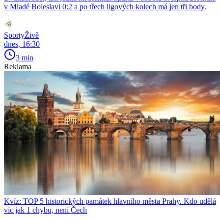
v Mladé Boleslavi 0:2 a po třech ligových kolech má jen tři body.
SportyŽivě
dnes, 16:30
3 min
Reklama
Kvíz: TOP 5 historických památek hlavního města Prahy. Kdo udělá
víc jak 1 chybu, není Čech