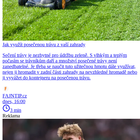
Jak využít posečenou trávu z vaší zahrady
Sečení trávy je nezbytné pro údržbu zeleně. S vlhkým a teplým
počasím se trávníkům daří a množství posečené trávy není
zanedbatelné. Je třeba se naučit tuto užitečnou hmotu dále využívat,
nejen ji hromadit v zadní části zahrady na nevzhledné hromadě nebo
ji vyvážet do kontejneru na posečenou trávu.
FAJNTIP.cz
dnes, 16:00
3 min
Reklama