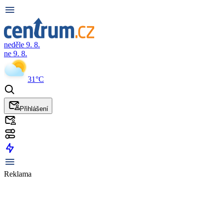
neděle 9. 8.
ne 9. 8.
31°C
Přihlášení
Reklama