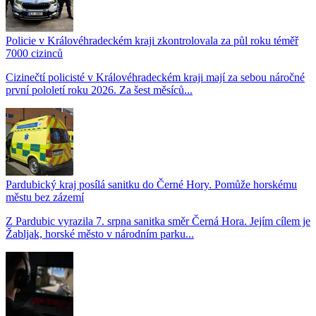
Policie v Královéhradeckém kraji zkontrolovala za půl roku téměř
7000 cizinců
Cizinečtí policisté v Královéhradeckém kraji mají za sebou náročné
první pololetí roku 2026. Za šest měsíců...
Pardubický kraj posílá sanitku do Černé Hory. Pomůže horskému
městu bez zázemí
Z Pardubic vyrazila 7. srpna sanitka směr Černá Hora. Jejím cílem je
Žabljak, horské město v národním parku...