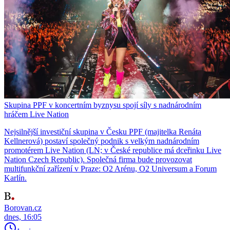
Skupina PPF v koncertním byznysu spojí síly s nadnárodním
hráčem Live Nation
Nejsilnější investiční skupina v Česku PPF (majitelka Renáta
Kellnerová) postaví společný podnik s velkým nadnárodním
promotérem Live Nation (LN; v České republice má dceřinku Live
Nation Czech Republic). Společná firma bude provozovat
multifunkční zařízení v Praze: O2 Arénu, O2 Universum a Forum
Karlín.
Borovan.cz
dnes, 16:05