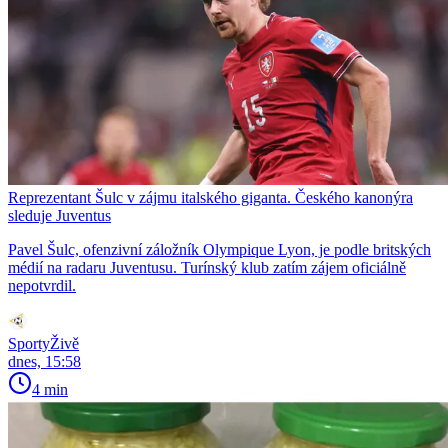
Reprezentant Šulc v zájmu italského giganta. Českého kanonýra
sleduje Juventus
Pavel Šulc, ofenzivní záložník Olympique Lyon, je podle britských
médií na radaru Juventusu. Turínský klub zatím zájem oficiálně
nepotvrdil.
SportyŽivě
dnes, 15:58
4 min