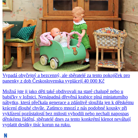
Vypadá obyčejný a bezcenný, ale sběratelé za tento pokojíček pro
panenky z dob Československa vyplácejí 40 000 Kč
Možná jste ji jako děti také obdivovali na staré chalupě nebo u
babičky v ložnici. Nenápadná dřevěná krabice plná miniaturního
nábytku, která přečkala generace a zdánlivě sloužila jen k dětskému
krácení dlouhé chvíle. Zatímco mnozí z nás podobné kousky při
vyklízení pozůstalostí bez milosti vyhodili nebo nechali napospas
dětskému řádění, sběratelé dnes za tento konkrétní klenot neváhají
vyplatit desítky tisíc korun na ruku.