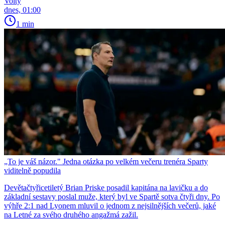
Volty
dnes, 01:00
1 min
„To je váš názor." Jedna otázka po velkém večeru trenéra Sparty
viditelně popudila
Devětačtyřicetiletý Brian Priske posadil kapitána na lavičku a do
základní sestavy poslal muže, který byl ve Spartě sotva čtyři dny. Po
výhře 2:1 nad Lyonem mluvil o jednom z nejsilnějších večerů, jaké
na Letné za svého druhého angažmá zažil.