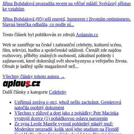
Jiřina Bohdalová prozradila recept na věčné mládí: Svérázný přístup
ke vztahům
Jiřina Bohdalová (95) srší energií, humorem i životním optimismem.
Slavná herečka odhalila, co podle ní...
Tento článek byl publikován ze zdrojů
Aplausin.cz
Web se zaměřuje na české i zahraniční celebrity, kulturní scénu,
film, televizi, hudbu a společenské události. Čtenáři zde najdou
rozhovory, příběhy známých osobností, zákulisní pohledy i
zajímavosti, které dokreslují svět showbyznysu a veřejného života.
Obsah je laděný spíše magazínově než...
Všechny články tohoto autora →
Další články z kategorie
Celebrity
Upřímná zpráva o otci, jehož nešlo zachránit. Geislerová
natočila osobitý dokument
Všechno v růžové a dort jako z pohádky: Petr Macinka
vystrojil dcerce (1) pohádkovou oslavu narozenin
Ze syna Leoše Mareše vyrostl pohledný mladý muž:
Moderátor prozradil, kolik stojí jeho studium na Floridě