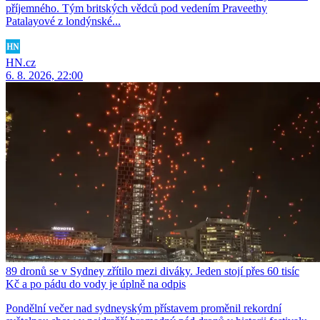
příjemného. Tým britských vědců pod vedením Praveethy
Patalayové z londýnské...
HN.cz
6. 8. 2026, 22:00
89 dronů se v Sydney zřítilo mezi diváky. Jeden stojí přes 60 tisíc
Kč a po pádu do vody je úplně na odpis
Pondělní večer nad sydneyským přístavem proměnil rekordní