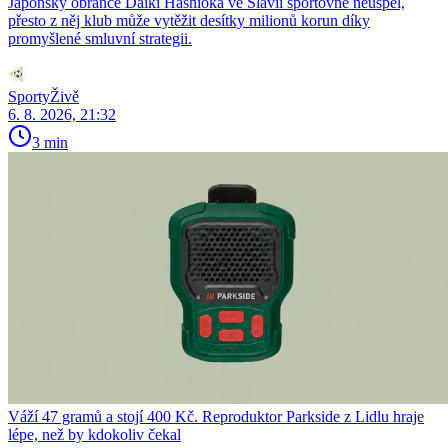
Japonský obránce Daiki Hashioka ve Slavii sportovně neuspěl,
přesto z něj klub může vytěžit desítky milionů korun díky
promyšlené smluvní strategii.
SportyŽivě
6. 8. 2026, 21:32
3 min
Váží 47 gramů a stojí 400 Kč. Reproduktor Parkside z Lidlu hraje
lépe, než by kdokoliv čekal