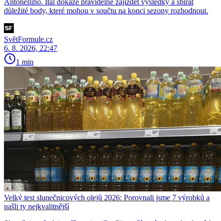
Antonelliho. Ital dokáže pravidelně zajíždět výsledky a sbírat
důležité body, které mohou v součtu na konci sezony rozhodnout.
SvětFormule.cz
6. 8. 2026, 22:47
1 min
Velký test slunečnicových olejů 2026: Porovnali jsme 7 výrobků a
našli ty nejkvalitnější