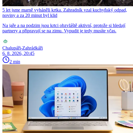
5 let jsme marně vyháněli krtka. Zahradník vzal kuchyňský odpad,
noviny a za 20 minut byl klid
Na jaře a na podzim jsou krtci obzvláště aktivní, protože si hledají
partnery a připravují se na zimu. Vypudit je tedy musíte včas.
Chalupáři-Zahrádkáři
6. 8. 2026, 20:45
2 min