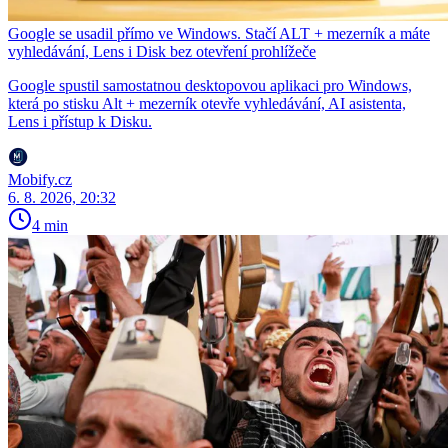
Google se usadil přímo ve Windows. Stačí ALT + mezerník a máte
vyhledávání, Lens i Disk bez otevření prohlížeče
Google spustil samostatnou desktopovou aplikaci pro Windows,
která po stisku Alt + mezerník otevře vyhledávání, AI asistenta,
Lens i přístup k Disku.
Mobify.cz
6. 8. 2026, 20:32
4 min