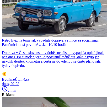
Retro kvíz na téma jak vypadala doprava a silnice za socialismu:
Pamětníci musí povinně získat 10/10 bodů
Doprava v Československu v době socialismu vypadala úplně jinak
než dnes. Po silnicích jezdilo podstatně méně aut, dálnic bylo jen
několik desítek kilometrů a cesta na dovolenou se často plánovala
týdny dopředu.
BydlímeÚtulně.cz
dnes, 02:28
2 min
Reklama