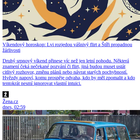
Víkendový horoskop: Lvi rozjedou vášnivý flirt a Štíři propadnou
žárlivosti
Druhý srpnový víkend přinese víc než jen letní pohodu. Některá
znamení čeká nečekané pozvání či flirt, jiná budou muset ustát
citlivý rozhovor, změnu plánů nebo návrat starých pochybností.
Hvězdy napoví, komu prospěje odvaha, kdo by měl zpomalit a kdo
tentokrát nesmí ignorovat vlastní intuici.
Žena.cz
dnes, 02:59