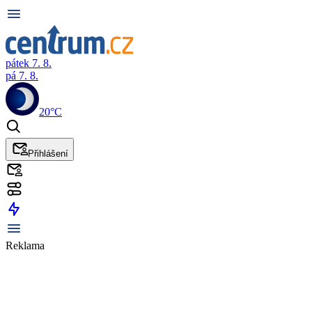
pátek 7. 8.
pá 7. 8.
20°C
Přihlášení
Reklama