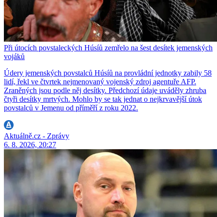
Při útocích povstaleckých Húsíů zemřelo na šest desítek jemenských
vojáků
Údery jemenských povstalců Húsíů na provládní jednotky zabily 58
lidí, řekl ve čtvrtek nejmenovaný vojenský zdroj agentuře AFP.
Zraněných jsou podle něj desítky. Předchozí údaje uváděly zhruba
čtyři desítky mrtvých. Mohlo by se tak jednat o nejkrvavější útok
povstalců v Jemenu od příměří z roku 2022.
Aktuálně.cz - Zprávy
6. 8. 2026, 20:27