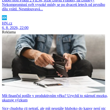
Ďábel nosí Pradu 2 FILM, režie David Frankel, na Disney+
Nekompromisní svět vysoké módy se po dvaceti letech od prvního
dílu vrátil. Nesmlouvavá...
HN.cz
6. 8. 2026, 22:00
Reklama
Mít finanční potíže v produktivním věku? Urychlí to stárnutí mozku,
ukazuje výzkum
Sice chudoba cti netratí, ale mít neustále hluboko do kapsy není nic