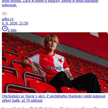
příští sezonu. Začít je dobré u sekačky, kterou je třeba důkladně
nabrousit.
adbz.cz
6. 8. 2026, 21:39
2 min
Obchodníci ze Slavie v akci. Z nechtěného Hashioky může kápnout
pěkný balík, až 70 milionů