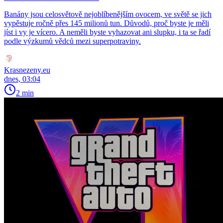
Banány jsou celosvětově nejoblíbenějším ovocem, ve světě se jich
vypěstuje ročně přes 145 milionů tun. Důvodů, proč byste je měli
jíst i vy je vícero. A neměli byste vyhazovat ani slupku, i ta se řadí
podle výzkumů vědců mezi superpotraviny.
Krasnezeny.eu
dnes, 03:04
2 min