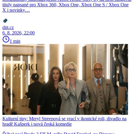
tituly napsané pro Xbox 360, Xbox One, Xbox One S / Xbox One
X i novinky…
diit.cz
6. 8. 2026, 22:00
1 min
Kulturní tipy: Meryl Streepová se vrací v ikonické roli, divadlo na
hradě Kašperk i nová česká komedie