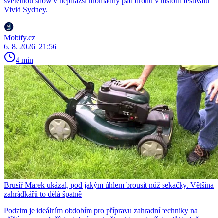
světelnou show v nejdražší hromadný pád dronů v historii festivalu
Vivid Sydney.
Mobify.cz
6. 8. 2026, 21:56
4 min
Brusíř Marek ukázal, pod jakým úhlem brousit nůž sekačky. Většina
zahrádkářů to dělá špatně
Podzim je ideálním obdobím pro přípravu zahradní techniky na