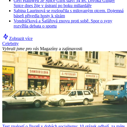
Geri Halliwell ze Spice Girls slaví 54 let. Divoká Ginger
Spice dnes žije v ústraní po boku miliardáře
Sabina Laurinová se rozloučila s milovaným otcem. Dojemná
báseň přivedla hosty k slzám
Vondráčková a Šafářová znovu proti sobě. Spor o syny
rozvířila debata o sportu
Zobrazit více
Celebrity
Vybrali jsme pro vás
Magazíny a zajímavosti
Test znalostí o životě v dobách socialismu: 10 otázek odhalí, za máte