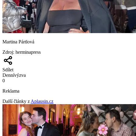
Martina Pártlová
Zdroj
:
herminapress
Sdílet
Denní
výzva
0
Reklama
Další články z
Aplausin.cz