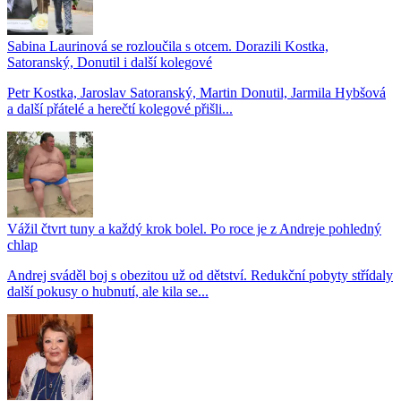
Sabina Laurinová se rozloučila s otcem. Dorazili Kostka,
Satoranský, Donutil i další kolegové
Petr Kostka, Jaroslav Satoranský, Martin Donutil, Jarmila Hybšová
a další přátelé a herečtí kolegové přišli...
Vážil čtvrt tuny a každý krok bolel. Po roce je z Andreje pohledný
chlap
Andrej sváděl boj s obezitou už od dětství. Redukční pobyty střídaly
další pokusy o hubnutí, ale kila se...