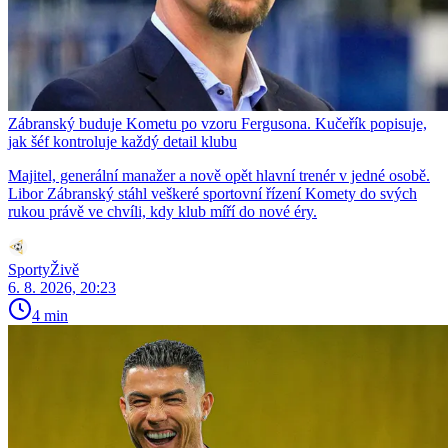
Zábranský buduje Kometu po vzoru Fergusona. Kučeřík popisuje,
jak šéf kontroluje každý detail klubu
Majitel, generální manažer a nově opět hlavní trenér v jedné osobě.
Libor Zábranský stáhl veškeré sportovní řízení Komety do svých
rukou právě ve chvíli, kdy klub míří do nové éry.
SportyŽivě
6. 8. 2026, 20:23
4 min