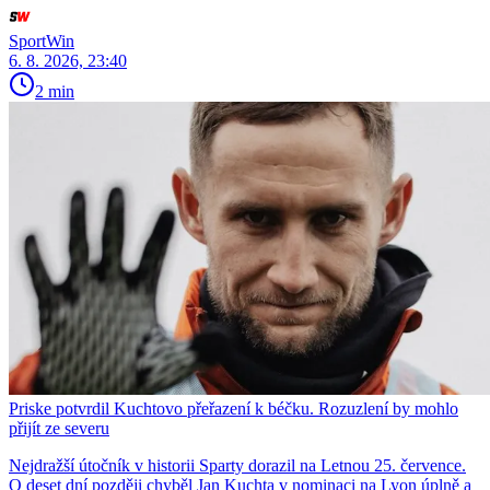
SportWin
6. 8. 2026, 23:40
2 min
Priske potvrdil Kuchtovo přeřazení k béčku. Rozuzlení by mohlo
přijít ze severu
Nejdražší útočník v historii Sparty dorazil na Letnou 25. července.
O deset dní později chyběl Jan Kuchta v nominaci na Lyon úplně a