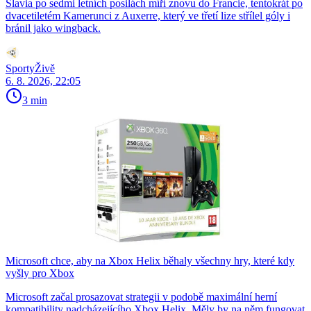
Slavia po sedmi letních posilách míří znovu do Francie, tentokrát po
dvacetiletém Kamerunci z Auxerre, který ve třetí lize střílel góly i
bránil jako wingback.
SportyŽivě
6. 8. 2026, 22:05
3 min
Microsoft chce, aby na Xbox Helix běhaly všechny hry, které kdy
vyšly pro Xbox
Microsoft začal prosazovat strategii v podobě maximální herní
kompatibility nadcházejícího Xbox Helix. Měly by na něm fungovat