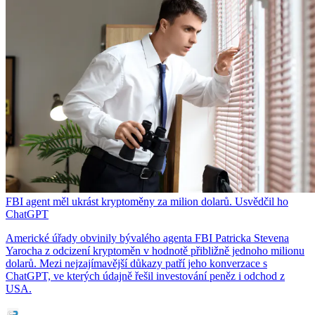
FBI agent měl ukrást kryptoměny za milion dolarů. Usvědčil ho
ChatGPT
Americké úřady obvinily bývalého agenta FBI Patricka Stevena
Yarocha z odcizení kryptoměn v hodnotě přibližně jednoho milionu
dolarů. Mezi nejzajímavější důkazy patří jeho konverzace s
ChatGPT, ve kterých údajně řešil investování peněz i odchod z
USA.