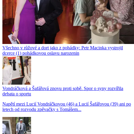
Všechno v růžové a dort jako z pohádky: Petr Macinka vystrojil
dcerce (1) pohádkovou oslavu narozenin
Vondráčková a Šafářová znovu proti sobě. Spor o syny rozvířila
debata o sportu
Napětí mezi Lucií Vondráčkovou (46) a Lucií Šafářovou (39) ani po
letech od rozvodu zpěvačky s Tomášem...