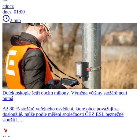
cdr.cz
dnes, 01:00
2 min
Defektoskopie šetří obcím miliony. Výměna většiny stožárů není
nutná
Až 80 % stožárů veřejného osvětlení, které obce považují za
dosloužilé, může podle měření společnosti ČEZ ESL bezpečně
sloužit i…