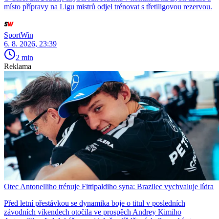
místo přípravy na Ligu mistrů odjel trénovat s třetiligovou rezervou.
SportWin
6. 8. 2026, 23:39
2 min
Reklama
Otec Antonelliho trénuje Fittipaldiho syna: Brazilec vychvaluje lídra
Před letní přestávkou se dynamika boje o titul v posledních
závodních víkendech otočila ve prospěch Andrey Kimiho