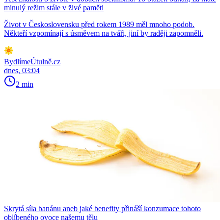
minulý režim stále v živé paměti
Život v Československu před rokem 1989 měl mnoho podob.
Někteří vzpomínají s úsměvem na tváři, jiní by raději zapomněli.
BydlímeÚtulně.cz
dnes, 03:04
2 min
Skrytá síla banánu aneb jaké benefity přináší konzumace tohoto
oblíbeného ovoce našemu tělu