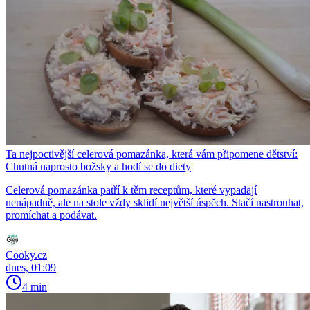
Ta nejpoctivější celerová pomazánka, která vám připomene dětství:
Chutná naprosto božsky a hodí se do diety
Celerová pomazánka patří k těm receptům, které vypadají
nenápadně, ale na stole vždy sklidí největší úspěch. Stačí nastrouhat,
promíchat a podávat.
Cooky.cz
dnes, 01:09
4 min