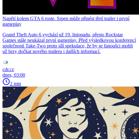
Napětí kolem GTA 6 roste. Srpen může přinést třetí trailer i první
gameplay
Grand Theft Auto 6 vychází už 19. listopadu, přesto Rockstar
Games stále neukázal první gameplay. Před výsledkovou konferencí
společnosti Take-Two proto sílí spekulace, že by se fanoušci mohli
už brzy dočkat nového traileru i dalších informací.
cdr.cz
dnes, 03:00
2 min