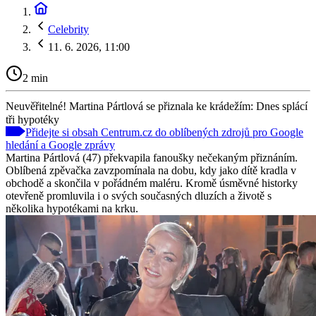
Celebrity
11. 6. 2026, 11:00
2 min
Neuvěřitelné! Martina Pártlová se přiznala ke krádežím: Dnes splácí
tři hypotéky
Přidejte si obsah Centrum.cz do oblíbených zdrojů pro Google
hledání a Google zprávy
Martina Pártlová (47) překvapila fanoušky nečekaným přiznáním.
Oblíbená zpěvačka zavzpomínala na dobu, kdy jako dítě kradla v
obchodě a skončila v pořádném maléru. Kromě úsměvné historky
otevřeně promluvila i o svých současných dluzích a životě s
několika hypotékami na krku.