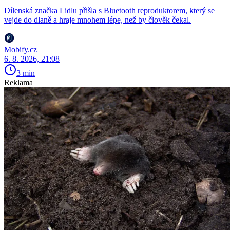
Dílenská značka Lidlu přišla s Bluetooth reproduktorem, který se
vejde do dlaně a hraje mnohem lépe, než by člověk čekal.
Mobify.cz
6. 8. 2026, 21:08
3 min
Reklama