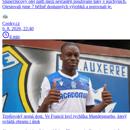
Slunečnicový olej patří mezi nejčastěji používané tuky v kuchyních.
Otestovali jsme 7 běžně dostupných výrobků a porovnali je.
Cooky.cz
6. 8. 2026, 22:40
4 min
Trpišovský nemá dost. Ve Francii loví rychlíka Mandengueho, který
ovládá obranu i útok