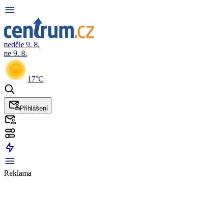
neděle 9. 8.
ne 9. 8.
17°C
Přihlášení
Reklama