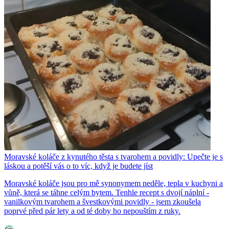
Moravské koláče z kynutého těsta s tvarohem a povidly: Upečte je s
láskou a potěší vás o to víc, když je budete jíst
Moravské koláče jsou pro mě synonymem neděle, tepla v kuchyni a
vůně, která se táhne celým bytem. Tenhle recept s dvojí náplní -
vanilkovým tvarohem a švestkovými povidly - jsem zkoušela
poprvé před pár lety a od té doby ho nepouštím z ruky.