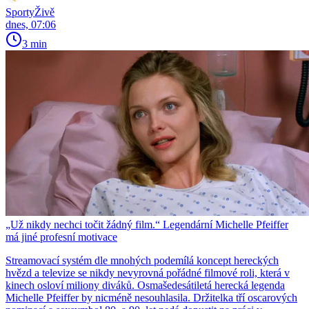
SportyŽivě
dnes, 07:06
3 min
„Už nikdy nechci točit žádný film.“ Legendární Michelle Pfeiffer
má jiné profesní motivace
Streamovací systém dle mnohých podemílá koncept hereckých
hvězd a televize se nikdy nevyrovná pořádné filmové roli, která v
kinech osloví miliony diváků. Osmašedesátiletá herecká legenda
Michelle Pfeiffer by nicméně nesouhlasila. Držitelka tří oscarových