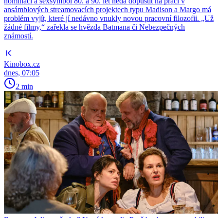
nominací a sexsymbol 80. a 90. let nedá dopustit na práci v
ansámblových streamovacích projektech typu Madison a Margo má
problém vyjít, které jí nedávno vnukly novou pracovní filozofii. „Už
žádné filmy,“ zařekla se hvězda Batmana či Nebezpečných
známostí.
Kinobox.cz
dnes, 07:05
2 min