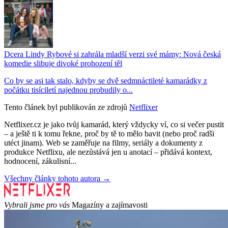
Dcera Lindy Rybové si zahrála mladší verzi své mámy: Nová česká
komedie slibuje divoké prohození těl
Co by se asi tak stalo, kdyby se dvě sedmnáctileté kamarádky z
počátku tisíciletí najednou probudily o...
Tento článek byl publikován ze zdrojů
Netflixer
Netflixer.cz je jako tvůj kamarád, který vždycky ví, co si večer pustit
– a ještě ti k tomu řekne, proč by tě to mělo bavit (nebo proč radši
utéct jinam). Web se zaměřuje na filmy, seriály a dokumenty z
produkce Netflixu, ale nezůstává jen u anotací – přidává kontext,
hodnocení, zákulisní...
Všechny články tohoto autora →
Vybrali jsme pro vás
Magazíny a zajímavosti