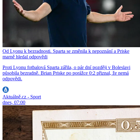
Od Lyonu k bezradnosti. Sparta se změnila k nepoznání a Priske
marně hledal odpovědi
Proti Lyonu fotbalová Sparta zářila, o pár dní později v Boleslavi
působila bezradně. Brian Priske po porážce 0:2 přiznal, že nemá
odpovědi.
Aktuálně.cz - Sport
dnes, 07:00