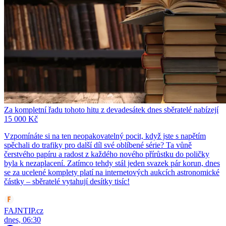
Za kompletní řadu tohoto hitu z devadesátek dnes sběratelé nabízejí
15 000 Kč
Vzpomínáte si na ten neopakovatelný pocit, když jste s napětím
spěchali do trafiky pro další díl své oblíbené série? Ta vůně
čerstvého papíru a radost z každého nového přírůstku do poličky
byla k nezaplacení. Zatímco tehdy stál jeden svazek pár korun, dnes
se za ucelené komplety platí na internetových aukcích astronomické
částky – sběratelé vytahují desítky tisíc!
FAJNTIP.cz
dnes, 06:30