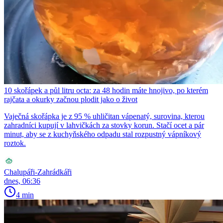
10 skořápek a půl litru octa: za 48 hodin máte hnojivo, po kterém
rajčata a okurky začnou plodit jako o život
Vaječná skořápka je z 95 % uhličitan vápenatý, surovina, kterou
zahradníci kupují v lahvičkách za stovky korun. Stačí ocet a pár
minut, aby se z kuchyňského odpadu stal rozpustný vápníkový
roztok.
Chalupáři-Zahrádkáři
dnes, 06:36
4 min