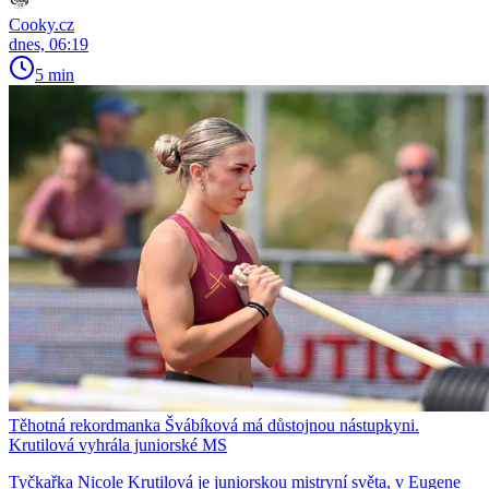
Cooky.cz
dnes, 06:19
5 min
Těhotná rekordmanka Švábíková má důstojnou nástupkyni.
Krutilová vyhrála juniorské MS
Tyčkařka Nicole Krutilová je juniorskou mistryní světa, v Eugene