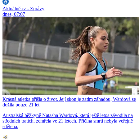
Aktuálně.cz - Zprávy
dnes, 07:07
Krásná atletka přišla o život. Její skon je zatím záhadou, Wardová se
dožila pouze 21 let
Australská běžkyně Natasha Wardová, která ještě letos závodila na
středních tratích, zemřela ve 21 letech. Příčina smrti nebyla veřejně
sdělena.