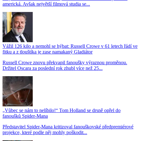
americká. Avšak největší filmová studia se...
Vážil 126 kilo a nemohl se hýbat: Russell Crowe v 61 letech řádí ve
fitku a z tlouštíka je zase namakaný Gladiátor
Russell Crowe znovu překvapil fanoušky výraznou proměnou.
Držitel Oscara za poslední rok zhubl více než 25...
„Vůbec se nám to nelíbilo!“ Tom Holland se drsně opřel do
fanoušků Spider-Mana
Představitel Spider-Mana kritizoval fanouškovské předpremiérové
projekce, které podle něj mohly poškodit...