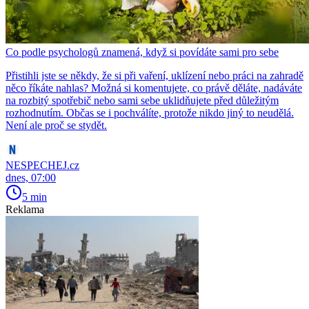
Co podle psychologů znamená, když si povídáte sami pro sebe
Přistihli jste se někdy, že si při vaření, uklízení nebo práci na zahradě
něco říkáte nahlas? Možná si komentujete, co právě děláte, nadáváte
na rozbitý spotřebič nebo sami sebe uklidňujete před důležitým
rozhodnutím. Občas se i pochválíte, protože nikdo jiný to neudělá.
Není ale proč se stydět.
NESPECHEJ.cz
dnes, 07:00
5 min
Reklama