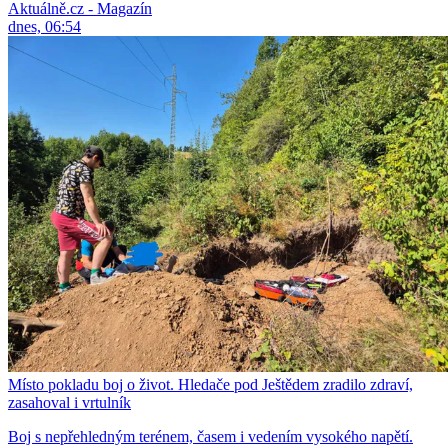
Aktuálně.cz - Magazín
dnes, 06:54
Místo pokladu boj o život. Hledače pod Ještědem zradilo zdraví,
zasahoval i vrtulník
Boj s nepřehledným terénem, časem i vedením vysokého napětí.