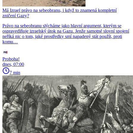
Má Izrael právo na sebeobranu, i když to znamená kompletní
zničení Gazy?
Právo na sebeobranu slýcháme jako hlavní argument, kterým se
ospravedlňuje izraelský útok na Gazu. Jenže samotné slovní spojení
neříká nic o tom, jaké prostředky smí napadený stát použít, proti
komu…
Proboha!
dnes, 07:00
7 min