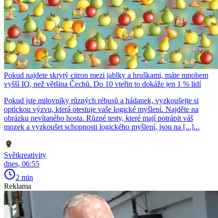
Pokud najdete skrytý citron mezi jablky a hruškami, máte mnohem
vyšší IQ, než většina Čechů. Do 10 vteřin to dokáže jen 1 % lidí
Pokud jste milovníky různých rébusů a hádanek, vyzkoušejte si
optickou výzvu, která otestuje vaše logické myšlení. Najděte na
obrázku nevítaného hosta. Různé testy, které mají potrápit váš
mozek a vyzkoušet schopnosti logického myšlení, jsou na [...]...
Světkreativity
dnes, 06:55
2 min
Reklama