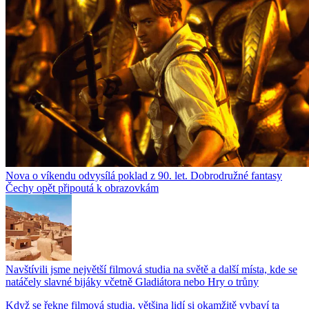
Nova o víkendu odvysílá poklad z 90. let. Dobrodružné fantasy
Čechy opět připoutá k obrazovkám
Navštívili jsme největší filmová studia na světě a další místa, kde se
natáčely slavné bijáky včetně Gladiátora nebo Hry o trůny
Když se řekne filmová studia, většina lidí si okamžitě vybaví ta