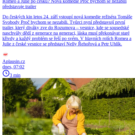
Romeo a Julie po česku? Nová komedie Proč bychom se nezabili
představuje trailer
Do českých kin letos 24. září vstoupí nová komedie režiséra Tomáše
Svobody Proč bychom se nezabili. Tvůrci nyní představují první
trailer, který diváky zve do Rozumova – vesnice, kde se sousedské
naschvály dědí z generace na generaci, láska musí překonávat staré
křivdy a každý problém se řeší po svém. V hlavních rolích Romea a
Julie z české vesnice se představí Nelly Řehořová a Petr Uhlík.
Aplausin.cz
dnes, 07:02
3 min