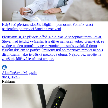
Když řeč přestane sloužit. Digitální pomocník Fonafix vrací
pacientům po mrtvici šanci na zotavení
Představte si, že přijdete o řeč. Ne o hlas, o schopnost formulovat.
Slova, nad jejichž vyřčením jste dříve nemuseli vůbec přemýšlet, se
ze dne na den promění v nesrozumitelnou směs zvuků. S tímto
těžkým údělem se potýkají miliony lidí po mozkové mrtvici nebo s
diagnózami, jako je dětská mozková obrna. Nejsou bez naděje na
zlepšení, klíčová je účinná terapie.
Aktuálně.cz - Magazín
dnes, 06:45
Reklama