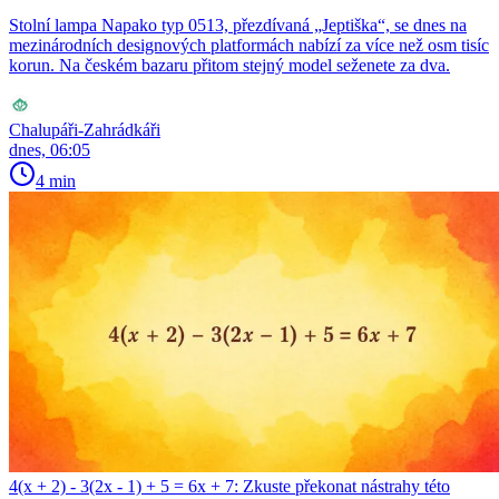
Stolní lampa Napako typ 0513, přezdívaná „Jeptiška“, se dnes na
mezinárodních designových platformách nabízí za více než osm tisíc
korun. Na českém bazaru přitom stejný model seženete za dva.
Chalupáři-Zahrádkáři
dnes, 06:05
4 min
4(x + 2) - 3(2x - 1) + 5 = 6x + 7: Zkuste překonat nástrahy této