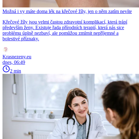
Možná i vy máte doma lék na křečové žíly, jen o něm zatím nevíte
Křečové žíly jsou velmi častou zdravotní komplikací, která trápí
především ženy. Existuje řada přírodních terapií, která nás sice
problému úplně nezbaví, ale pomůžou zmírnit nepříjemné a
bolestivé příznaky.
Krasnezeny.eu
dnes, 06:49
2 min