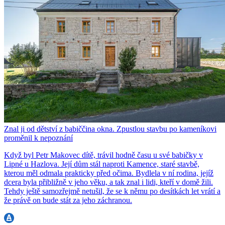
Znal ji od dětství z babiččina okna. Zpustlou stavbu po kameníkovi
proměnil k nepoznání
Když byl Petr Makovec dítě, trávil hodně času u své babičky v
Lipné u Hazlova. Její dům stál naproti Kamence, staré stavbě,
kterou měl odmala prakticky před očima. Bydlela v ní rodina, jejíž
dcera byla přibližně v jeho věku, a tak znal i lidi, kteří v domě žili.
Tehdy ještě samozřejmě netušil, že se k němu po desítkách let vrátí a
že právě on bude stát za jeho záchranou.