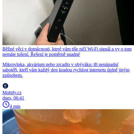
Běžné věci v domácnosti, které vám tiše ničí Wi-Fi signál a vy o tom
nemáte tušení. Řešení je poměrně snadné
Mikrovlnka, akvárium nebo zrcadlo v obýváku: tři nenápadní
sabotéři, kteří vám každý den kradou rychlost internetu úplně jiným
způsobem.
Mobify.cz
dnes, 06:41
4 min