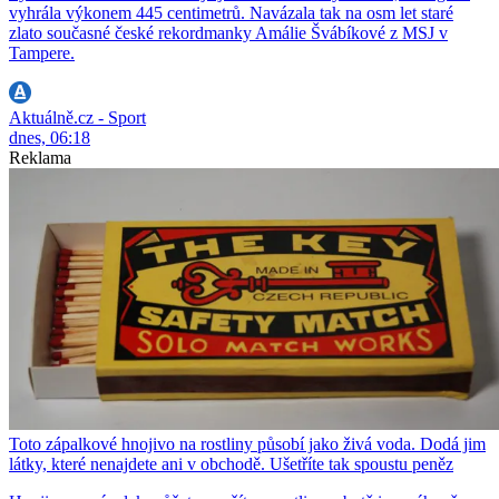
vyhrála výkonem 445 centimetrů. Navázala tak na osm let staré
zlato současné české rekordmanky Amálie Švábíkové z MSJ v
Tampere.
Aktuálně.cz - Sport
dnes, 06:18
Reklama
Toto zápalkové hnojivo na rostliny působí jako živá voda. Dodá jim
látky, které nenajdete ani v obchodě. Ušetříte tak spoustu peněz