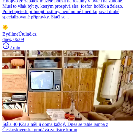
Hnojivo ze zápalek můžete použít na rostliny v bytě i na záhoně.
Musí to však být ty, kterým prospívá síra, fosfor, hořčík a železo.
Potřebujete-li přihnojit rostliny, není nutné hned kupovat drahé
specializované přípravky. Stačí se...
BydlímeÚtulně.cz
dnes, 06:09
2 min
Stála 40 Kčs a měl ji doma každý. Dnes se tahle lampa z
Československa prodává za tisíce korun