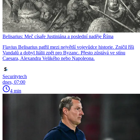
Belisarius: Meč císaře Justiniána a poslední naděje Říma
Flavius Belisarius patřil mezi největší vojevůdce historie. Zničil říši
Vandalů a dobyl Itálii zpět pro Byzanc. Přesto zůstává ve stínu
Caesara, Alexandra Velikého nebo Napoleona.
Securitytech
dnes, 07:00
4 min