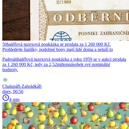
50haléřová tuzexová poukázka se prodala za 1 260 000 Kč.
Prohledejte šuplíky, podobné bony mají lidé doma a netuší to
Padesátihaléřová tuzexová poukázka z roku 1959 se v aukci prodala
za 1 260 000 Kč, tedy za 2,52milionnásobek své nominální
hodnoty.
Chalupáři-Zahrádkáři
dnes, 06:56
4 min