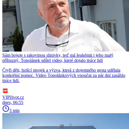
Sám bojuje s rakovinou slinivky, teď má leukémii i jeho malý
příbuzný. Topolánek sdílel video, které dojalo tisíce lidí
Čtyři děti, holící strojek a výzva, která z dojemného gesta udělala
konkrétní pomoc. Video Topolánkových vnoučat za pár dní zasáhlo
tisíce lidí.
VIPživot.cz
dnes, 06:55
3 min