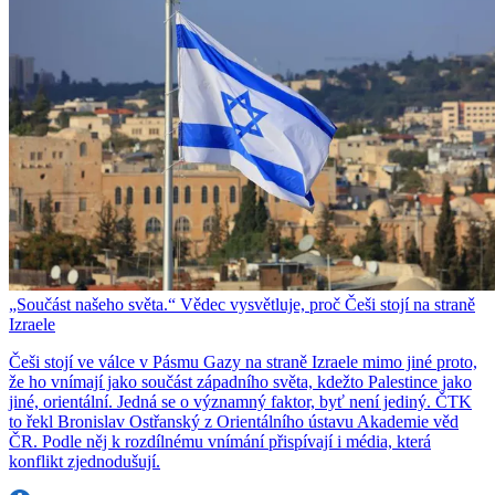
„Součást našeho světa.“ Vědec vysvětluje, proč Češi stojí na straně
Izraele
Češi stojí ve válce v Pásmu Gazy na straně Izraele mimo jiné proto,
že ho vnímají jako součást západního světa, kdežto Palestince jako
jiné, orientální. Jedná se o významný faktor, byť není jediný. ČTK
to řekl Bronislav Ostřanský z Orientálního ústavu Akademie věd
ČR. Podle něj k rozdílnému vnímání přispívají i média, která
konflikt zjednodušují.