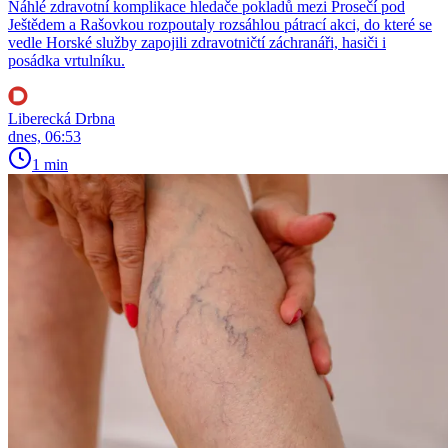
Náhlé zdravotní komplikace hledače pokladů mezi Prosečí pod
Ještědem a Rašovkou rozpoutaly rozsáhlou pátrací akci, do které se
vedle Horské služby zapojili zdravotničtí záchranáři, hasiči i
posádka vrtulníku.
Liberecká Drbna
dnes, 06:53
1 min