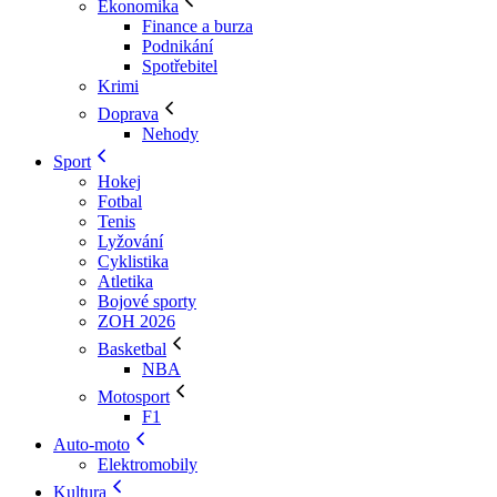
Ekonomika
Finance a burza
Podnikání
Spotřebitel
Krimi
Doprava
Nehody
Sport
Hokej
Fotbal
Tenis
Lyžování
Cyklistika
Atletika
Bojové sporty
ZOH 2026
Basketbal
NBA
Motosport
F1
Auto-moto
Elektromobily
Kultura