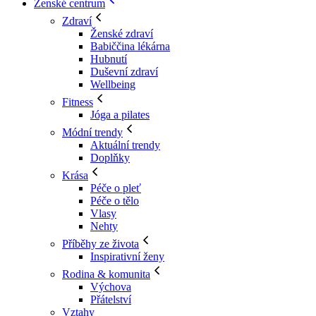
Ženské centrum
Zdraví
Ženské zdraví
Babiččina lékárna
Hubnutí
Duševní zdraví
Wellbeing
Fitness
Jóga a pilates
Módní trendy
Aktuální trendy
Doplňky
Krása
Péče o pleť
Péče o tělo
Vlasy
Nehty
Příběhy ze života
Inspirativní ženy
Rodina & komunita
Výchova
Přátelství
Vztahy