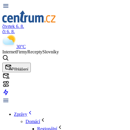
čtvrtek 6. 8.
čt 6. 8.
30°C
Internet
Firmy
Recepty
Slovníky
Přihlášení
Zprávy
Domácí
Regionální