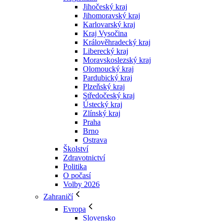
Jihočeský kraj
Jihomoravský kraj
Karlovarský kraj
Kraj Vysočina
Králověhradecký kraj
Liberecký kraj
Moravskoslezský kraj
Olomoucký kraj
Pardubický kraj
Plzeňský kraj
Středočeský kraj
Ústecký kraj
Zlínský kraj
Praha
Brno
Ostrava
Školství
Zdravotnictví
Politika
O počasí
Volby 2026
Zahraničí
Evropa
Slovensko