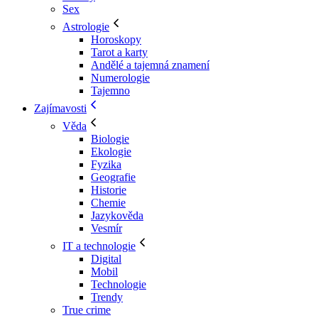
Sex
Astrologie
Horoskopy
Tarot a karty
Andělé a tajemná znamení
Numerologie
Tajemno
Zajímavosti
Věda
Biologie
Ekologie
Fyzika
Geografie
Historie
Chemie
Jazykověda
Vesmír
IT a technologie
Digital
Mobil
Technologie
Trendy
True crime