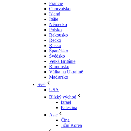
Francie
Chorvatsko
Island
Itálie
Německo
Polsko
Rakousko
Řecko
Rusko
Španělsko
Švédsko
Velká Británie
Rumunsko
Válka na Ukrajině
Maďarsko
Svět
USA
Blízký východ
Izrael
Palestina
Asie
Čína
Jižní Korea