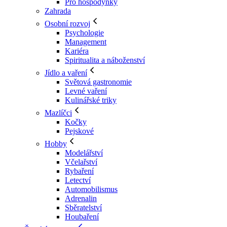
Pro hospodyňky
Zahrada
Osobní rozvoj
Psychologie
Management
Kariéra
Spiritualita a náboženství
Jídlo a vaření
Světová gastronomie
Levné vaření
Kulinářské triky
Mazlíčci
Kočky
Pejskové
Hobby
Modelářství
Včelařství
Rybaření
Letectví
Automobilismus
Adrenalin
Sběratelství
Houbaření