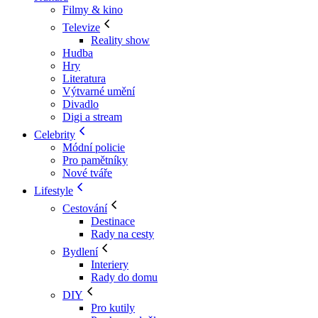
Filmy & kino
Televize
Reality show
Hudba
Hry
Literatura
Výtvarné umění
Divadlo
Digi a stream
Celebrity
Módní policie
Pro pamětníky
Nové tváře
Lifestyle
Cestování
Destinace
Rady na cesty
Bydlení
Interiery
Rady do domu
DIY
Pro kutily