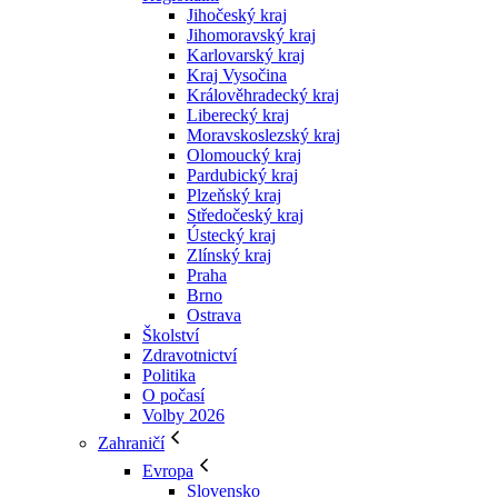
Jihočeský kraj
Jihomoravský kraj
Karlovarský kraj
Kraj Vysočina
Králověhradecký kraj
Liberecký kraj
Moravskoslezský kraj
Olomoucký kraj
Pardubický kraj
Plzeňský kraj
Středočeský kraj
Ústecký kraj
Zlínský kraj
Praha
Brno
Ostrava
Školství
Zdravotnictví
Politika
O počasí
Volby 2026
Zahraničí
Evropa
Slovensko