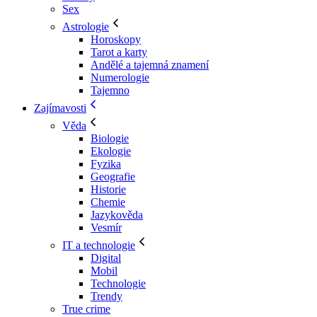
Sex
Astrologie
Horoskopy
Tarot a karty
Andělé a tajemná znamení
Numerologie
Tajemno
Zajímavosti
Věda
Biologie
Ekologie
Fyzika
Geografie
Historie
Chemie
Jazykověda
Vesmír
IT a technologie
Digital
Mobil
Technologie
Trendy
True crime