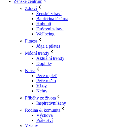
Ženské centrum
Zdraví
Ženské zdraví
Babiččina lékárna
Hubnutí
Duševní zdraví
Wellbeing
Fitness
Jóga a pilates
Módní trendy
Aktuální trendy
Doplňky
Krása
Péče o pleť
Péče o tělo
Vlasy
Nehty
Příběhy ze života
Inspirativní ženy
Rodina & komunita
Výchova
Přátelství
Vztahy