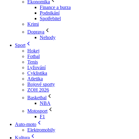
Ekonomika
Finance a burza
Podnikání
Spotřebitel
Krimi
Doprava
Nehody
Sport
Hokej
Fotbal
Tenis
Lyžování
Cyklistika
Atletika
Bojové sporty
ZOH 2026
Basketbal
NBA
Motosport
F1
Auto-moto
Elektromobily
Kultura