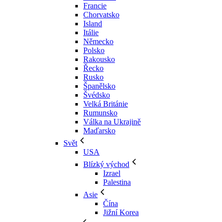
Francie
Chorvatsko
Island
Itálie
Německo
Polsko
Rakousko
Řecko
Rusko
Španělsko
Švédsko
Velká Británie
Rumunsko
Válka na Ukrajině
Maďarsko
Svět
USA
Blízký východ
Izrael
Palestina
Asie
Čína
Jižní Korea