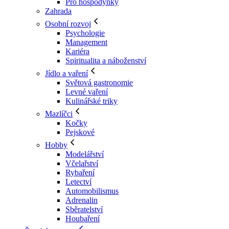
Pro hospodyňky
Zahrada
Osobní rozvoj
Psychologie
Management
Kariéra
Spiritualita a náboženství
Jídlo a vaření
Světová gastronomie
Levné vaření
Kulinářské triky
Mazlíčci
Kočky
Pejskové
Hobby
Modelářství
Včelařství
Rybaření
Letectví
Automobilismus
Adrenalin
Sběratelství
Houbaření