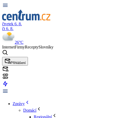
čtvrtek 6. 8.
čt 6. 8.
26°C
Internet
Firmy
Recepty
Slovníky
Přihlášení
Zprávy
Domácí
Regionální