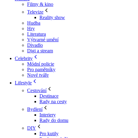
Filmy & kino
Televize
Reality show
Hudba
Hry
Literatura
Výtvarné umění
Divadlo
Digi a stream
Celebrity
Módní policie
Pro pamětníky
Nové tváře
Lifestyle
Cestování
Destinace
Rady na cesty
Bydlení
Interiery
Rady do domu
DIY
Pro kutily