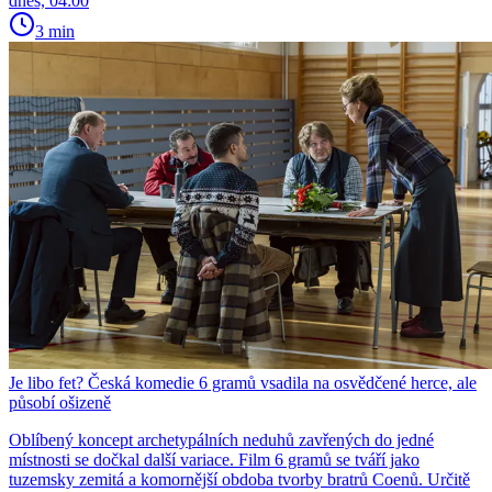
dnes, 04:00
3 min
Je libo fet? Česká komedie 6 gramů vsadila na osvědčené herce, ale
působí ošizeně
Oblíbený koncept archetypálních neduhů zavřených do jedné
místnosti se dočkal další variace. Film 6 gramů se tváří jako
tuzemsky zemitá a komornější obdoba tvorby bratrů Coenů. Určitě