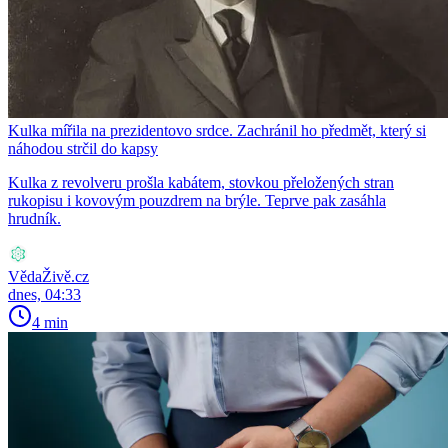
Kulka mířila na prezidentovo srdce. Zachránil ho předmět, který si
náhodou strčil do kapsy
Kulka z revolveru prošla kabátem, stovkou přeložených stran
rukopisu i kovovým pouzdrem na brýle. Teprve pak zasáhla
hrudník.
VědaŽivě.cz
dnes, 04:33
4 min