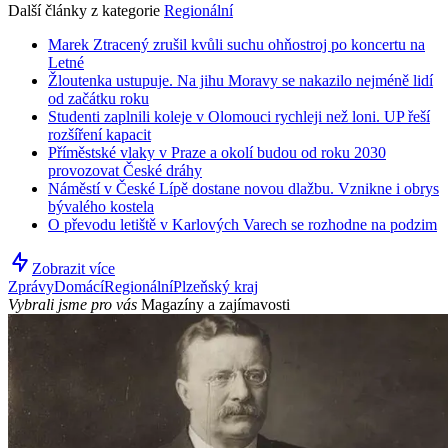
Další články z kategorie
Regionální
Marek Ztracený zrušil kvůli suchu ohňostroj po koncertu na
Letné
Žloutenka ustupuje. Na jihu Moravy se nakazilo nejméně lidí
od začátku roku
Studenti zaplnili koleje v Olomouci rychleji než loni. UP řeší
rozšíření kapacit
Příměstské vlaky v Praze a okolí budou od roku 2030
provozovat České dráhy
Náměstí v České Lípě dostane novou dlažbu. Vznikne i obrys
bývalého kostela
O převodu letiště v Karlových Varech se rozhodne na podzim
Zobrazit více
Zprávy
Domácí
Regionální
Plzeňský kraj
Vybrali jsme pro vás
Magazíny a zajímavosti