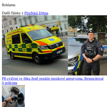
Reklama
Další články z
Plzeňská Drbna
Při cvičení ve fitku ženě prasklo mozkové aneuryzma. Resuscitoval
ji policista