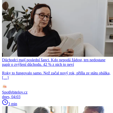
Důchodci mají poslední šanci. Kdo nepodá žádost, ten nedostane
papír o zvýšení důchodu. 42 % z nich to neví
Roky to fungovalo samo. Než začal nový rok, přišla ze státu obálka,
[…]
Spotřebitelov.cz
dnes, 04:03
3 min