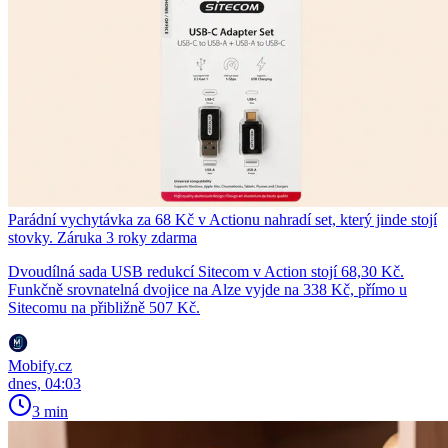
Parádní vychytávka za 68 Kč v Actionu nahradí set, který jinde stojí
stovky. Záruka 3 roky zdarma
Dvoudílná sada USB redukcí Sitecom v Action stojí 68,30 Kč.
Funkčně srovnatelná dvojice na Alze vyjde na 338 Kč, přímo u
Sitecomu na přibližně 507 Kč.
Mobify.cz
dnes, 04:03
3 min