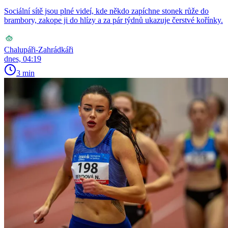
Sociální sítě jsou plné videí, kde někdo zapíchne stonek růže do
brambory, zakope ji do hlízy a za pár týdnů ukazuje čerstvé kořínky.
Chalupáři-Zahrádkáři
dnes, 04:19
3 min