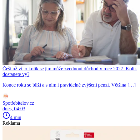
Češi už ví, o kolik se jim může zvednout důchod v roce 2027. Kolik
dostanete vy?
Konec roku se blíží a s ním i pravidelné zvýšení penzí. Většina […]
Spotřebitelov.cz
dnes, 04:03
4 min
Reklama