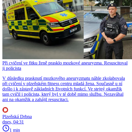
Při cvičení ve fitku ženě prasklo mozkové aneuryzma. Resuscitoval
ji policista
V důsledku prasknutí mozkového aneuryzmatu náhle zkolabovala
při cvičení v plzeňském fitness centru mladá žena. Současně u ní
došlo i k zástavě základních životních funkcí. Ve stejný okamžik
tam cvičil i policista, který byl v té době mimo službu. Nezaváhal
ani na okamžik a zahájil resuscitaci.
Plzeňská Drbna
dnes, 04:31
1 min