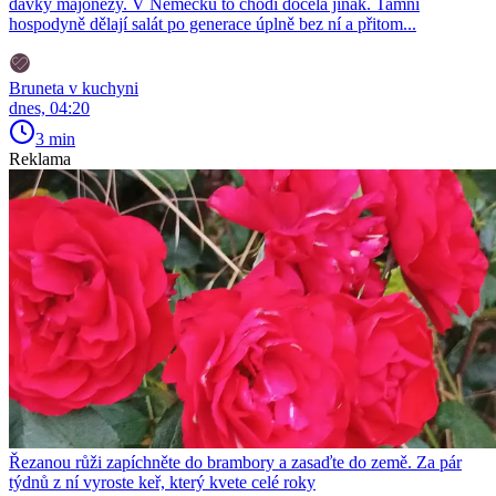
dávky majonézy. V Německu to chodí docela jinak. Tamní
hospodyně dělají salát po generace úplně bez ní a přitom...
Bruneta v kuchyni
dnes, 04:20
3 min
Reklama
Řezanou růži zapíchněte do brambory a zasaďte do země. Za pár
týdnů z ní vyroste keř, který kvete celé roky