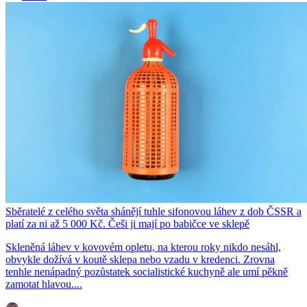
Sběratelé z celého světa shánějí tuhle sifonovou láhev z dob ČSSR a
platí za ni až 5 000 Kč. Češi ji mají po babičce ve sklepě
Skleněná láhev v kovovém opletu, na kterou roky nikdo nesáhl,
obvykle dožívá v koutě sklepa nebo vzadu v kredenci. Zrovna
tenhle nenápadný pozůstatek socialistické kuchyně ale umí pěkně
zamotat hlavou....