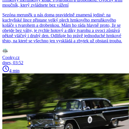
moučník, který zvládnete bez vážení
Sezóna meruněk u nás doma pravidelně znamená jediné: na
kuchyňské lince přistane velký plech hrnkového meruňkového
koláče s tvarohem a drobenkou. Mám ho ráda hlavně proto, že se
obejde bez váhy, je rychle hotový a díky tvarohu a ovoci zůstává
pěkně vláčný i druhý den. Odlišuje ho právě jednoduché hrnkové
těsto, na které se všechno jen vyskládá a zbytek už obstará trouba.
Cooky.cz
dnes, 03:52
4 min