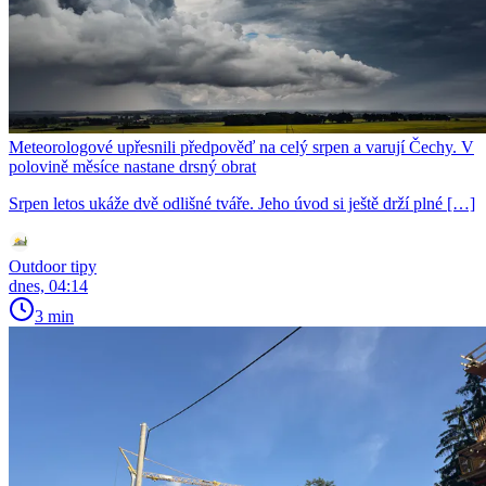
Meteorologové upřesnili předpověď na celý srpen a varují Čechy. V
polovině měsíce nastane drsný obrat
Srpen letos ukáže dvě odlišné tváře. Jeho úvod si ještě drží plné […]
Outdoor tipy
dnes, 04:14
3 min