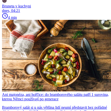
Bruneta v kuchyni
dnes, 04:21
4 min
Ani majonéza, ani hořčice: do bramborového salátu patří 1 surovina,
kterou Němci používají po generace
Bramborový salát si u nás většina lidí neumí představit bez pořádné