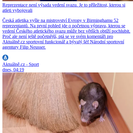
Reprezentace není výsada vedení svazu. Je to příležitost, kterou si
atleti vybojovali
Česká atletika vyšle na mistrovství Evropy v Birminghamu 52
reprezentantů. Na první pohled jde o početnou výpravu, kterou se
vedení Českého atletického svazu může bez větších obtíží pochlubit.
Proč ale není ještě početnější, ptá se ve svém komentáři pro
Aktuálně.cz sportovní funkcionář a bývalý šéf Národní sportovní
agentury Filip Neusser.
Aktuálně.cz - Sport
dnes, 04:19