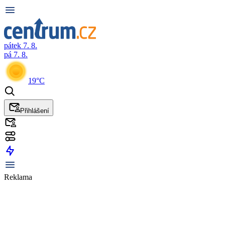
pátek 7. 8.
pá 7. 8.
19°C
Přihlášení
Reklama