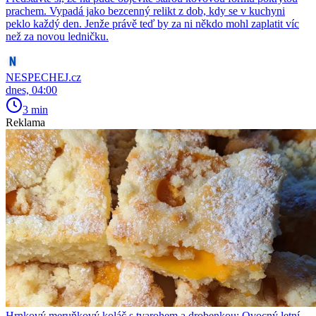
prachem. Vypadá jako bezcenný relikt z dob, kdy se v kuchyni
peklo každý den. Jenže právě teď by za ni někdo mohl zaplatit víc
než za novou ledničku.
NESPECHEJ.cz
dnes, 04:00
3 min
Reklama
Hrnkový meruňkový koláč s tvarohem a drobenkou: Ovocný letní