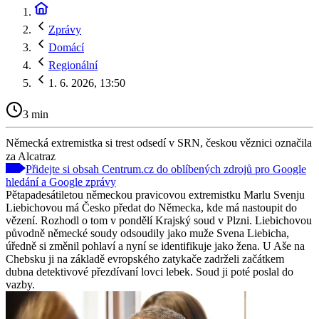
Zprávy
Domácí
Regionální
1. 6. 2026, 13:50
3 min
Německá extremistka si trest odsedí v SRN, českou věznici označila
za Alcatraz
Přidejte si obsah Centrum.cz do oblíbených zdrojů pro Google
hledání a Google zprávy
Pětapadesátiletou německou pravicovou extremistku Marlu Svenju
Liebichovou má Česko předat do Německa, kde má nastoupit do
vězení. Rozhodl o tom v pondělí Krajský soud v Plzni. Liebichovou
původně německé soudy odsoudily jako muže Svena Liebicha,
úředně si změnil pohlaví a nyní se identifikuje jako žena. U Aše na
Chebsku ji na základě evropského zatykače zadrželi začátkem
dubna detektivové přezdívaní lovci lebek. Soud ji poté poslal do
vazby.