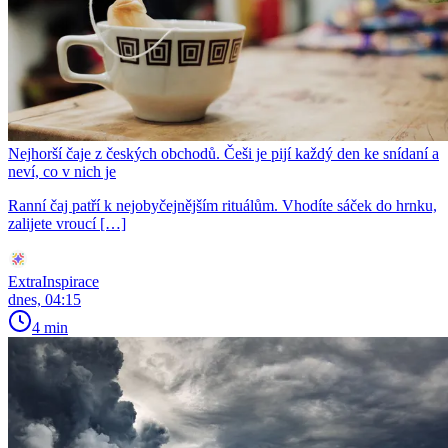
Nejhorší čaje z českých obchodů. Češi je pijí každý den ke snídaní a
neví, co v nich je
Ranní čaj patří k nejobyčejnějším rituálům. Vhodíte sáček do hrnku,
zalijete vroucí […]
ExtraInspirace
dnes, 04:15
4 min