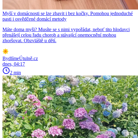
Myší v domácnosti se lze zbavit i bez kočky. Pomohou jednoduché
pasti i osvědčené domácí metody
Máte doma myši? Musíte se s nimi vypořádat, neboť tito hlodavci
přenášejí celou řadu chorob a stávající onemocnění mohou
zhoršovat. Obzvláště u dětí.
BydlímeÚtulně.cz
dnes, 04:17
2 min