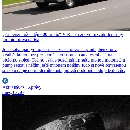
„Za benzin už chtějí 600 rublů.“ V Rusku znovu rozvolnili normy
pro motorová paliva
Je to sotva pár týdnů, co ruská vláda povolila prodej benzinu v
kvalitě, kterou bez problémů skousnou jen auta vyrobená na
přelomu století. Teď se však s požehnáním státu mohou motoristé u
pump setkat s něčím ještě mnohem horším: Kdo si nově schválenou
směsku nalije do moderního auta, pravděpodobně nedojede do cíle.
Aktuálně.cz - Zprávy
dnes, 03:50