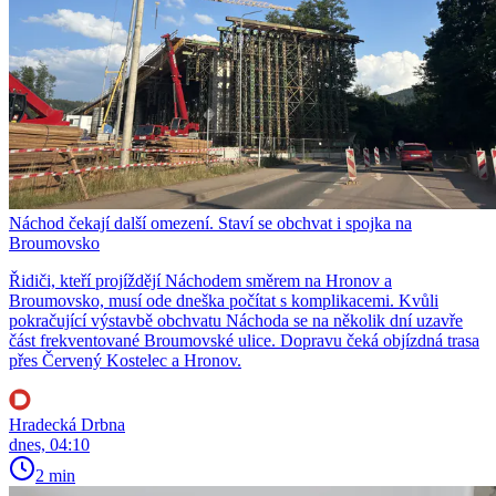
Náchod čekají další omezení. Staví se obchvat i spojka na
Broumovsko
Řidiči, kteří projíždějí Náchodem směrem na Hronov a
Broumovsko, musí ode dneška počítat s komplikacemi. Kvůli
pokračující výstavbě obchvatu Náchoda se na několik dní uzavře
část frekventované Broumovské ulice. Dopravu čeká objízdná trasa
přes Červený Kostelec a Hronov.
Hradecká Drbna
dnes, 04:10
2 min