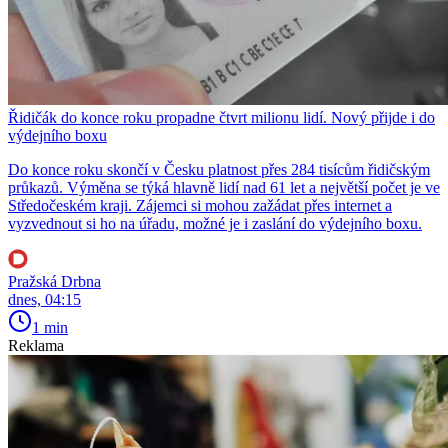
Řidičák do konce roku propadne čtvrt milionu lidí. Nový přijde i do
výdejního boxu
Do konce roku skončí v Česku platnost přes 284 tisícům řidičským
průkazů. Výměna se týká hlavně lidí nad 61 let a největší počet je ve
Středočeském kraji. Zájemci si mohou zažádat přes internet a
vyzvednout si ho na úřadu, možné je i zaslání do výdejního boxu.
Pražská Drbna
dnes, 04:15
1 min
Reklama