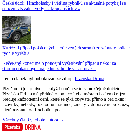
České údolí, Hracholusky i většina rybníků se aktuálně potýkají se
sinicemi. Kvalita vody na koupalištích v...
Kuriózní případ pokácených a odcizených stromů ze zahrady policie
rychle vyřešila
Nečekaný konec mělo policejní vyšetřování případu několika
stromů pokácených na jedné zahradě v Tachově....
Tento článek byl publikován ze zdrojů
Plzeňská Drbna
Plzeň není jen o pivu – i když i o něm se tu samozřejmě dočtete.
Plzeňská Drbna má přehled o tom, co hýbe městem i celým krajem.
Sleduje každodenní dění, které se týká obyvatel přímo a bez oklik:
uzavírky, nehody, rozhodnutí radnice, změny v dopravě nebo kauzy,
které rezonují od Lochotína po...
Všechny články tohoto autora →