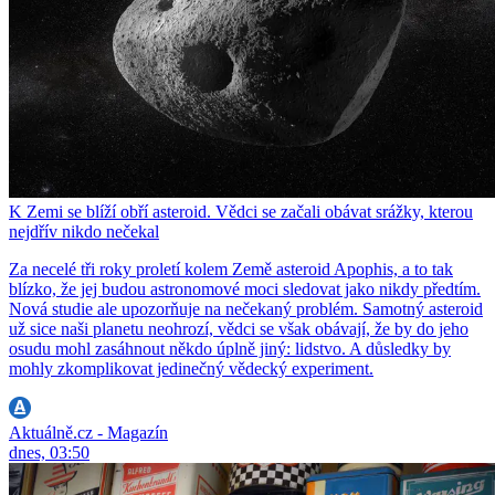
K Zemi se blíží obří asteroid. Vědci se začali obávat srážky, kterou
nejdřív nikdo nečekal
Za necelé tři roky proletí kolem Země asteroid Apophis, a to tak
blízko, že jej budou astronomové moci sledovat jako nikdy předtím.
Nová studie ale upozorňuje na nečekaný problém. Samotný asteroid
už sice naši planetu neohrozí, vědci se však obávají, že by do jeho
osudu mohl zasáhnout někdo úplně jiný: lidstvo. A důsledky by
mohly zkomplikovat jedinečný vědecký experiment.
Aktuálně.cz - Magazín
dnes, 03:50