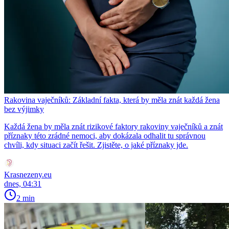
Rakovina vaječníků: Základní fakta, která by měla znát každá žena
bez výjimky
Každá žena by měla znát rizikové faktory rakoviny vaječníků a znát
příznaky této zrádné nemoci, aby dokázala odhalit tu správnou
chvíli, kdy situaci začít řešit. Zjistěte, o jaké příznaky jde.
Krasnezeny.eu
dnes, 04:31
2 min