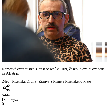
Německá extremistka si trest odsedí v SRN, českou věznici označila
za Alcatraz
Zdroj
:
Plzeňská Drbna | Zprávy z Plzně a Plzeňského kraje
Sdílet
Denní
výzva
0