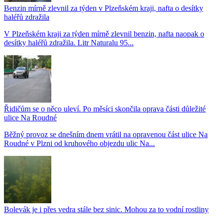
Benzin mírně zlevnil za týden v Plzeňském kraji, nafta o desítky
haléřů zdražila
V Plzeňském kraji za týden mírně zlevnil benzin, nafta naopak o
desítky haléřů zdražila. Litr Naturalu 95...
Řidičům se o něco uleví. Po měsíci skončila oprava části důležité
ulice Na Roudné
Běžný provoz se dnešním dnem vrátil na opravenou část ulice Na
Roudné v Plzni od kruhového objezdu ulic Na...
Bolevák je i přes vedra stále bez sinic. Mohou za to vodní rostliny