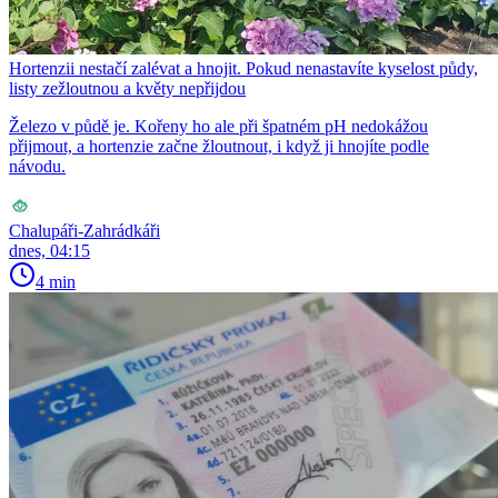
Hortenzii nestačí zalévat a hnojit. Pokud nenastavíte kyselost půdy,
listy zežloutnou a květy nepřijdou
Železo v půdě je. Kořeny ho ale při špatném pH nedokážou
přijmout, a hortenzie začne žloutnout, i když ji hnojíte podle
návodu.
Chalupáři-Zahrádkáři
dnes, 04:15
4 min