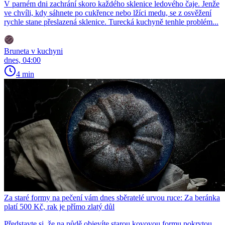
V parném dni zachrání skoro každého sklenice ledového čaje. Jenže
ve chvíli, kdy sáhnete po cukřence nebo lžíci medu, se z osvěžení
rychle stane přeslazená sklenice. Turecká kuchyně tenhle problém...
Bruneta v kuchyni
dnes, 04:00
4 min
Za staré formy na pečení vám dnes sběratelé urvou ruce: Za beránka
platí 500 Kč, rak je přímo zlatý důl
Představte si, že na půdě objevíte starou kovovou formu pokrytou