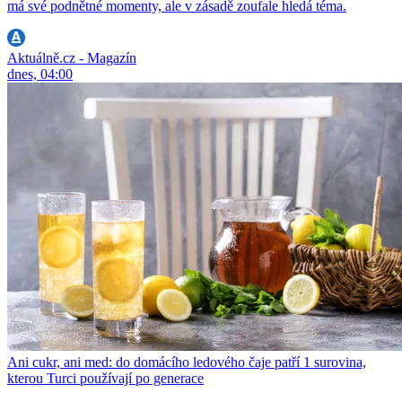
má své podnětné momenty, ale v zásadě zoufale hledá téma.
Aktuálně.cz - Magazín
dnes, 04:00
Ani cukr, ani med: do domácího ledového čaje patří 1 surovina,
kterou Turci používají po generace