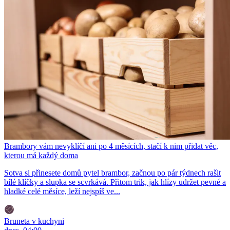
Brambory vám nevyklíčí ani po 4 měsících, stačí k nim přidat věc,
kterou má každý doma
Sotva si přinesete domů pytel brambor, začnou po pár týdnech rašit
bílé klíčky a slupka se scvrkává. Přitom trik, jak hlízy udržet pevné a
hladké celé měsíce, leží nejspíš ve...
Bruneta v kuchyni