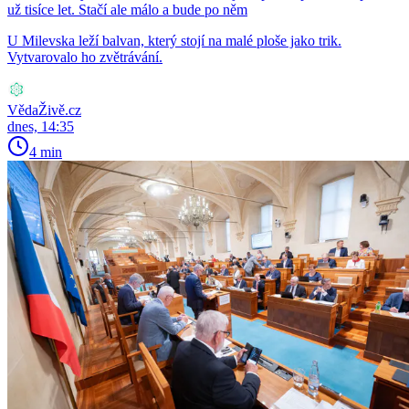
už tisíce let. Stačí ale málo a bude po něm
U Milevska leží balvan, který stojí na malé ploše jako trik.
Vytvarovalo ho zvětrávání.
VědaŽivě.cz
dnes, 14:35
4 min