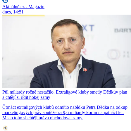
Aktuálně.cz - Magazín
dnes, 14:51
Půl miliardy ročně nestačilo. Extraligové kluby smetly Dědkův plán
a chtějí si řídit hokej samy
Čtrnáct extraligových klubů odmítlo nabídku Petra Dědka na odkup
marketingových práv soutěže za 9,6 miliardy korun na patnáct let.
Místo toho si chtějí práva obchodovat samy.