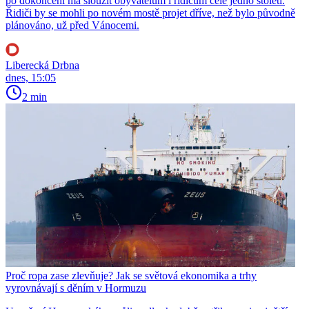
po dokončení má sloužit obyvatelům i řidičům celé jedno století.
Řidiči by se mohli po novém mostě projet dříve, než bylo původně
plánováno, už před Vánocemi.
Liberecká Drbna
dnes, 15:05
2 min
Proč ropa zase zlevňuje? Jak se světová ekonomika a trhy
vyrovnávají s děním v Hormuzu