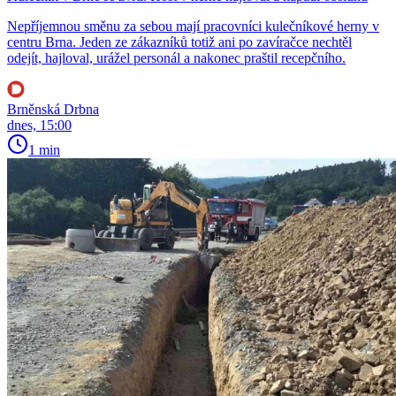
Nepříjemnou směnu za sebou mají pracovníci kulečníkové herny v
centru Brna. Jeden ze zákazníků totiž ani po zavíračce nechtěl
odejít, hajloval, urážel personál a nakonec praštil recepčního.
Brněnská Drbna
dnes, 15:00
1 min