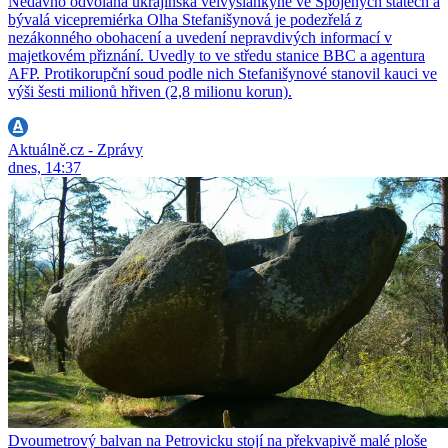
Nedávno odvolaná ukrajinská velvyslankyně ve Spojených státech a
bývalá vicepremiérka Olha Stefanišynová je podezřelá z
nezákonného obohacení a uvedení nepravdivých informací v
majetkovém přiznání. Uvedly to ve středu stanice BBC a agentura
AFP. Protikorupční soud podle nich Stefanišynové stanovil kauci ve
výši šesti milionů hřiven (2,8 milionu korun).
Aktuálně.cz - Zprávy
dnes, 14:37
Dvoumetrový balvan na Petrovicku stojí na překvapivě malé ploše