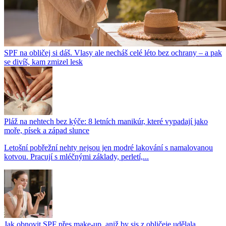
SPF na obličej si dáš. Vlasy ale necháš celé léto bez ochrany – a pak
se divíš, kam zmizel lesk
Pláž na nehtech bez kýče: 8 letních manikúr, které vypadají jako
moře, písek a západ slunce
Letošní pobřežní nehty nejsou jen modré lakování s namalovanou
kotvou. Pracují s mléčnými základy, perletí,...
Jak obnovit SPF přes make-up, aniž by sis z obličeje udělala