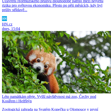
Uzavření Hormuzského průlivu dlouhodobě patřilo mezi největší
rizika pro světovou ekonomiku. Přesto po pěti měsících, kdy byl
průliv střídavě...
HN.cz
dnes, 15:04
Léto památkám přeje. Vyšší návštěvnost má zoo, Čechy pod
Kosířem i Helfštýn
Zoologická zahrada na Svatém Kopečku u Olomouce v první