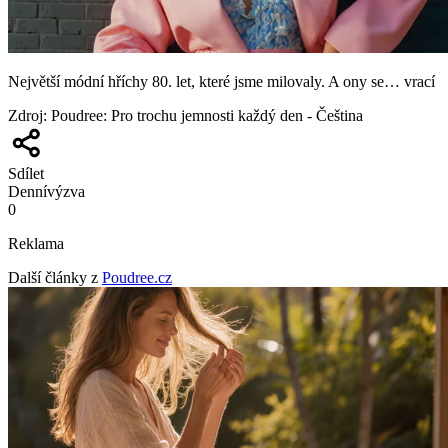
Největší módní hříchy 80. let, které jsme milovaly. A ony se… vrací
Zdroj
:
Poudree: Pro trochu jemnosti každý den - Čeština
Sdílet
Denní
výzva
0
Reklama
Další články z
Poudree.cz