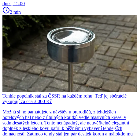
dnes, 15:00
2 min
Tenhle popelník stál za ČSSR na každém rohu. Teď jej sběratelé
vykupují za cca 3 000 Kč
Možná si ho pamatujete z návštěv u prarodičů, z tehdejších
hotelových hal nebo z útulných koutků vedle masivních křesel v
sedmdesátých letech. Tento nenápadný, ale neuvěřitelně elegantní
doplněk z lesklého kovu patřil k běžnému vybavení tehdejších
domácností. Zatímco tehdy stál jen pár desítek korun a málokdo mu