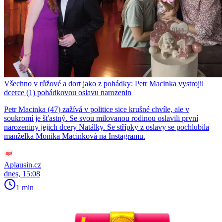
Všechno v růžové a dort jako z pohádky: Petr Macinka vystrojil
dcerce (1) pohádkovou oslavu narozenin
Petr Macinka (47) zažívá v politice sice krušné chvíle, ale v
soukromí je šťastný. Se svou milovanou rodinou oslavili první
narozeniny jejich dcery Natálky. Se střípky z oslavy se pochlubila
manželka Monika Macinková na Instagramu.
Aplausin.cz
dnes, 15:08
1 min