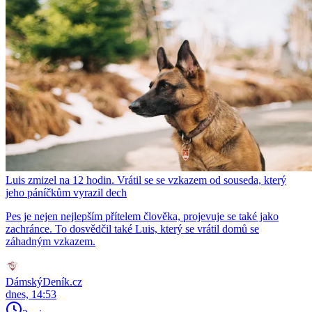
Luis zmizel na 12 hodin. Vrátil se se vzkazem od souseda, který
jeho páníčkům vyrazil dech
Pes je nejen nejlepším přítelem člověka, projevuje se také jako
zachránce. To dosvědčil také Luis, který se vrátil domů se
záhadným vzkazem.
DámskýDeník.cz
dnes, 14:53