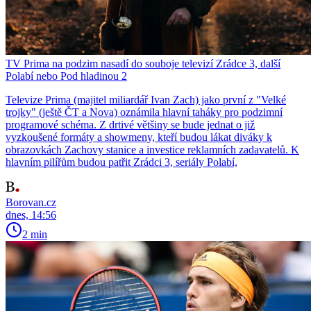
TV Prima na podzim nasadí do souboje televizí Zrádce 3, další
Polabí nebo Pod hladinou 2
Televize Prima (majitel miliardář Ivan Zach) jako první z "Velké
trojky" (ještě ČT a Nova) oznámila hlavní taháky pro podzimní
programové schéma. Z drtivé většiny se bude jednat o již
vyzkoušené formáty a showmeny, kteří budou lákat diváky k
obrazovkách Zachovy stanice a investice reklamních zadavatelů. K
hlavním pilířům budou patřit Zrádci 3, seriály Polabí,
Borovan.cz
dnes, 14:56
2 min