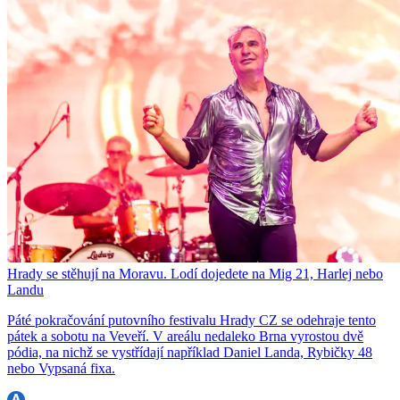
Hrady se stěhují na Moravu. Lodí dojedete na Mig 21, Harlej nebo
Landu
Páté pokračování putovního festivalu Hrady CZ se odehraje tento
pátek a sobotu na Veveří. V areálu nedaleko Brna vyrostou dvě
pódia, na nichž se vystřídají například Daniel Landa, Rybičky 48
nebo Vypsaná fixa.