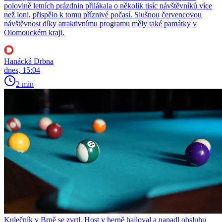
polovině letních prázdnin přilákala o několik tisíc návštěvníků více
než loni, přispělo k tomu příznivé počasí. Slušnou červencovou
návštěvnost díky atraktivnímu programu měly také památky v
Olomouckém kraji.
Hanácká Drbna
dnes, 15:04
2 min
Kulečník v Brně se zvrtl. Host v herně hajloval a napadl obsluhu