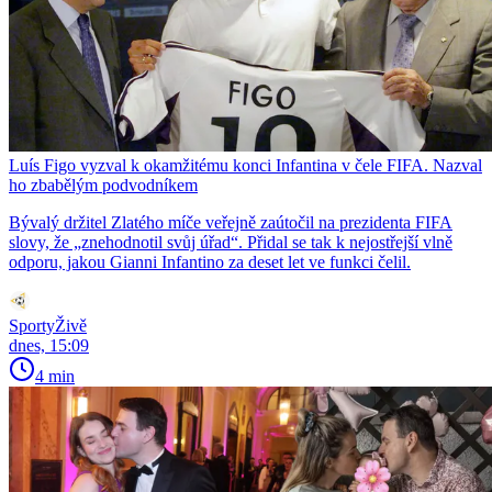
Luís Figo vyzval k okamžitému konci Infantina v čele FIFA. Nazval
ho zbabělým podvodníkem
Bývalý držitel Zlatého míče veřejně zaútočil na prezidenta FIFA
slovy, že „znehodnotil svůj úřad“. Přidal se tak k nejostřejší vlně
odporu, jakou Gianni Infantino za deset let ve funkci čelil.
SportyŽivě
dnes, 15:09
4 min