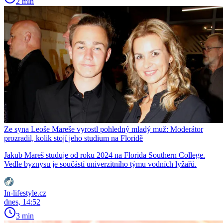
2 min
Ze syna Leoše Mareše vyrostl pohledný mladý muž: Moderátor
prozradil, kolik stojí jeho studium na Floridě
Jakub Mareš studuje od roku 2024 na Florida Southern College.
Vedle byznysu je součástí univerzitního týmu vodních lyžařů.
In-lifestyle.cz
dnes, 14:52
3 min