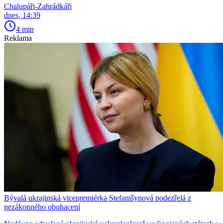
Chalupáři-Zahrádkáři
dnes, 14:39
4 min
Reklama
Bývalá ukrajinská vicepremiérka Stefanišynová podezřelá z
nezákonného obohacení