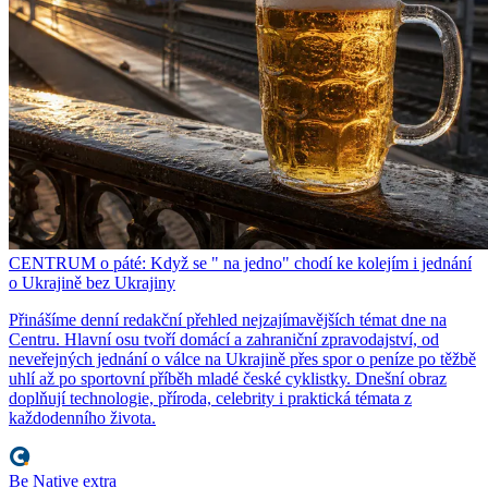
CENTRUM o páté: Když se " na jedno" chodí ke kolejím i jednání
o Ukrajině bez Ukrajiny
Přinášíme denní redakční přehled nejzajímavějších témat dne na
Centru. Hlavní osu tvoří domácí a zahraniční zpravodajství, od
neveřejných jednání o válce na Ukrajině přes spor o peníze po těžbě
uhlí až po sportovní příběh mladé české cyklistky. Dnešní obraz
doplňují technologie, příroda, celebrity i praktická témata z
každodenního života.
Be Native extra