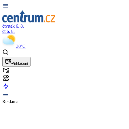
čtvrtek 6. 8.
čt 6. 8.
30°C
Přihlášení
Reklama