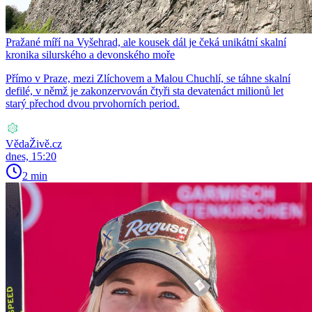
Pražané míří na Vyšehrad, ale kousek dál je čeká unikátní skalní
kronika silurského a devonského moře
Přímo v Praze, mezi Zlíchovem a Malou Chuchlí, se táhne skalní
defilé, v němž je zakonzervován čtyři sta devatenáct milionů let
starý přechod dvou prvohorních period.
VědaŽivě.cz
dnes, 15:20
2 min