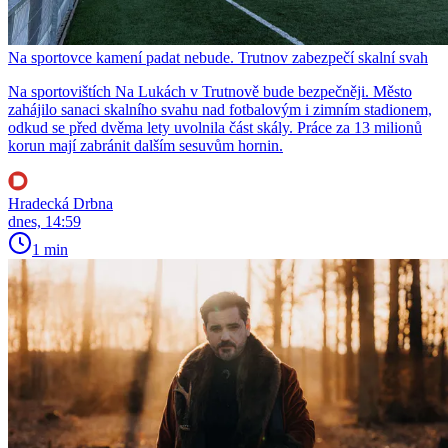
Na sportovce kamení padat nebude. Trutnov zabezpečí skalní svah
Na sportovištích Na Lukách v Trutnově bude bezpečněji. Město
zahájilo sanaci skalního svahu nad fotbalovým i zimním stadionem,
odkud se před dvěma lety uvolnila část skály. Práce za 13 milionů
korun mají zabránit dalším sesuvům hornin.
Hradecká Drbna
dnes, 14:59
1 min