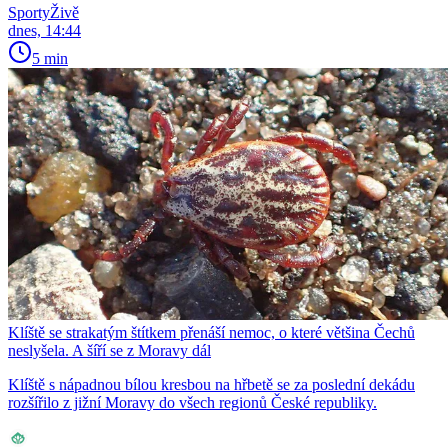
SportyŽivě
dnes, 14:44
5 min
Klíště se strakatým štítkem přenáší nemoc, o které většina Čechů
neslyšela. A šíří se z Moravy dál
Klíště s nápadnou bílou kresbou na hřbetě se za poslední dekádu
rozšířilo z jižní Moravy do všech regionů České republiky.