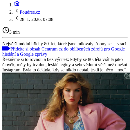
Poudree.cz
28. 1. 2026, 07:08
3 min
Největší módní hříchy 80. let, které jsme milovaly. A ony se… vrací
Přidejte si obsah Centrum.cz do oblíbených zdrojů pro Google
hledání a Google zprávy
Řekněme si to rovnou a bez výčitek: kdyby se 80. léta vrátila jako
člověk, měly by trvalou, lesklé legíny a sebevědomí větší než dnešní
Instagram. Byla to dekáda, kdy se nikdo neptal, jestli je něco „moc“.