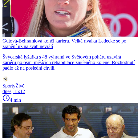
Gutová-Behramiová končí kariéru. Velká rivalka Ledecké se po
zranění už na svah nevrátí
Švýcarská lyžařka s 48 výhrami ve Světovém poháru uzavírá
kariéru po osmi měsících rehabilitace zničeného kolene. Rozhodnutí
padlo až na poslední chvíli.
SportyŽivě
dnes, 15:12
4 min