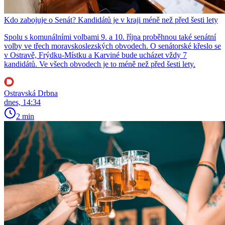
Kdo zabojuje o Senát? Kandidátů je v kraji méně než před šesti lety
Spolu s komunálními volbami 9. a 10. října proběhnou také senátní
volby ve třech moravskoslezských obvodech. O senátorské křeslo se
v Ostravě, Frýdku-Místku a Karviné bude ucházet vždy 7
kandidátů. Ve všech obvodech je to méně než před šesti lety.
Ostravská Drbna
dnes, 14:34
2 min