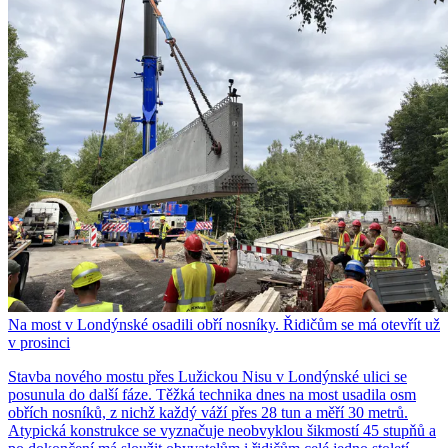
Na most v Londýnské osadili obří nosníky. Řidičům se má otevřít už
v prosinci
Stavba nového mostu přes Lužickou Nisu v Londýnské ulici se
posunula do další fáze. Těžká technika dnes na most usadila osm
obřích nosníků, z nichž každý váží přes 28 tun a měří 30 metrů.
Atypická konstrukce se vyznačuje neobvyklou šikmostí 45 stupňů a