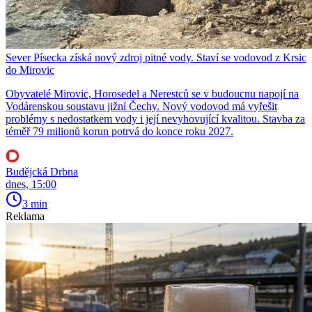
Sever Písecka získá nový zdroj pitné vody. Staví se vodovod z Krsic
do Mirovic
Obyvatelé Mirovic, Horosedel a Nerestců se v budoucnu napojí na
Vodárenskou soustavu jižní Čechy. Nový vodovod má vyřešit
problémy s nedostatkem vody i její nevyhovující kvalitou. Stavba za
téměř 79 milionů korun potrvá do konce roku 2027.
Budějcká Drbna
dnes, 15:00
3 min
Reklama