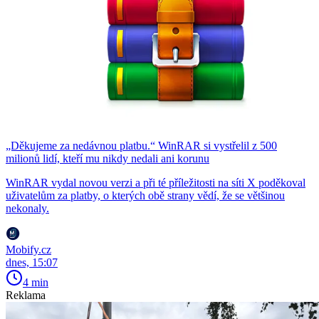
„Děkujeme za nedávnou platbu.“ WinRAR si vystřelil z 500
milionů lidí, kteří mu nikdy nedali ani korunu
WinRAR vydal novou verzi a při té příležitosti na síti X poděkoval
uživatelům za platby, o kterých obě strany vědí, že se většinou
nekonaly.
Mobify.cz
dnes, 15:07
4 min
Reklama