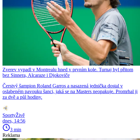
Zverev vypadl v Montrealu hned v prvním kole. Turnaj byl přitom
bez Sinnera, Alcaraze i Djokoviče
Čerstvý šampion Roland Garros a nasazená jednička dostal v
oslabeném pavouku šanci, jaká se na Masters neopakuje. Promrhal ji
za dvě a půl hodiny.
SportyŽivě
dnes, 14:56
3 min
Reklama