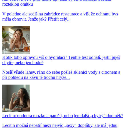
rozteklou omítku
V poledne ale sedíš na zahrádce restaurace a víš, že ochranu bys
měla obnovit. Jenže jak? Přetřít celý...
Kolik toho opravdu víš o hydrataci? Tenhle test odhalí, jestli piješ
chytře, nebo jen hodně
Nosíš všude lahev, ráno do sebe pošleš sklenici vody s citronem a
při pohledu na kávu tě trochu hryže...
Lecitin: podpora mozku a paměti, nebo jen další „chytrý“ doplněk?
Lecitin možná nepatří mezi nejvíc „sexy“ doplňky, ale má jednu