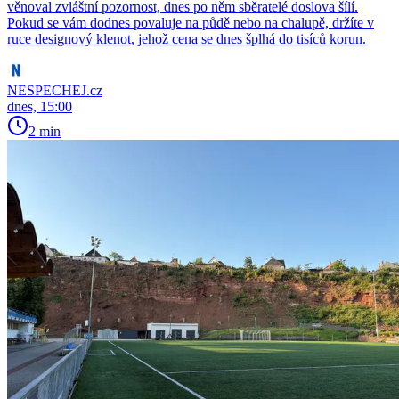
věnoval zvláštní pozornost, dnes po něm sběratelé doslova šílí.
Pokud se vám dodnes povaluje na půdě nebo na chalupě, držíte v
ruce designový klenot, jehož cena se dnes šplhá do tisíců korun.
NESPECHEJ.cz
dnes, 15:00
2 min