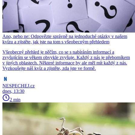
Ano, nebo ne: Odpovězte správně na jednoduché otázky v našem
kvízu a zjistěte, jak jste na tom s všeobecným přehledem
Všeobecný přehled je něčím, co se s nabíráním informací a
zvyšujícím se věkem obvykle zvyšuje. Každý z nás je přeborníkem
v jiných oblastech. Některé informace by ale měl mít každý z nás.
Vyzkoušejte náš kvíz a zjistěte, zda jste ve formě.
NESPECHEJ.cz
dnes, 13:30
2 min