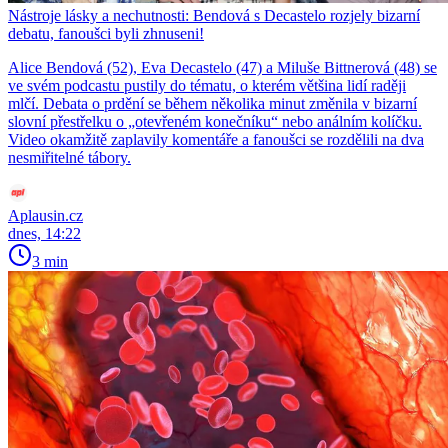
Nástroje lásky a nechutnosti: Bendová s Decastelo rozjely bizarní
debatu, fanoušci byli zhnuseni!
Alice Bendová (52), Eva Decastelo (47) a Miluše Bittnerová (48) se
ve svém podcastu pustily do tématu, o kterém většina lidí raději
mlčí. Debata o prdění se během několika minut změnila v bizarní
slovní přestřelku o „otevřeném konečníku“ nebo análním kolíčku.
Video okamžitě zaplavily komentáře a fanoušci se rozdělili na dva
nesmiřitelné tábory.
Aplausin.cz
dnes, 14:22
3 min