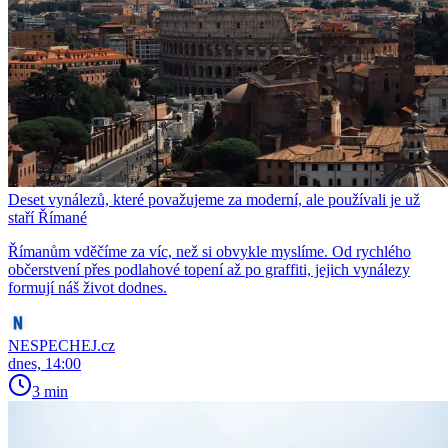
Deset vynálezů, které považujeme za moderní, ale používali je už
staří Římané
Římanům vděčíme za víc, než si obvykle myslíme. Od rychlého
občerstvení přes podlahové topení až po graffiti, jejich vynálezy
formují náš život dodnes.
NESPECHEJ.cz
dnes, 14:00
3 min