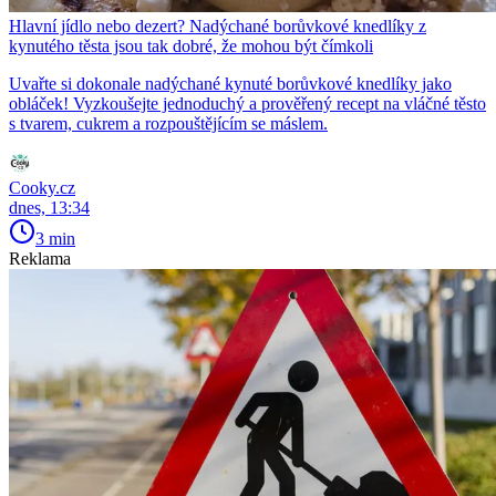
Hlavní jídlo nebo dezert? Nadýchané borůvkové knedlíky z
kynutého těsta jsou tak dobré, že mohou být čímkoli
Uvařte si dokonale nadýchané kynuté borůvkové knedlíky jako
obláček! Vyzkoušejte jednoduchý a prověřený recept na vláčné těsto
s tvarem, cukrem a rozpouštějícím se máslem.
Cooky.cz
dnes, 13:34
3 min
Reklama