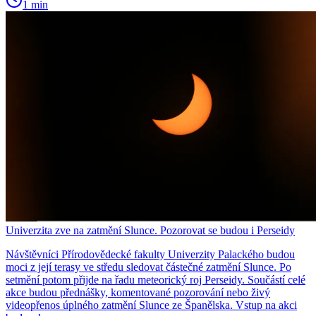
1 min
Univerzita zve na zatmění Slunce. Pozorovat se budou i Perseidy
Návštěvníci Přírodovědecké fakulty Univerzity Palackého budou
moci z její terasy ve středu sledovat částečné zatmění Slunce. Po
setmění potom přijde na řadu meteorický roj Perseidy. Součástí celé
akce budou přednášky, komentované pozorování nebo živý
videopřenos úplného zatmění Slunce ze Španělska. Vstup na akci