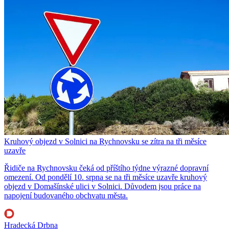
Kruhový objezd v Solnici na Rychnovsku se zítra na tři měsíce
uzavře
Řidiče na Rychnovsku čeká od příštího týdne výrazné dopravní
omezení. Od pondělí 10. srpna se na tři měsíce uzavře kruhový
objezd v Domašínské ulici v Solnici. Důvodem jsou práce na
napojení budovaného obchvatu města.
Hradecká Drbna