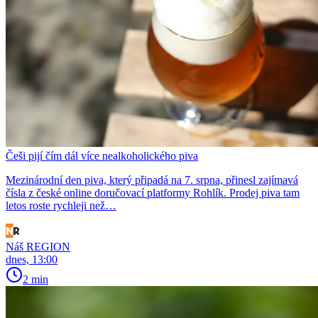
Češi pijí čím dál více nealkoholického piva
Mezinárodní den piva, který připadá na 7. srpna, přinesl zajímavá
čísla z české online doručovací platformy Rohlík. Prodej piva tam
letos roste rychleji než…
Náš REGION
dnes, 13:00
2 min