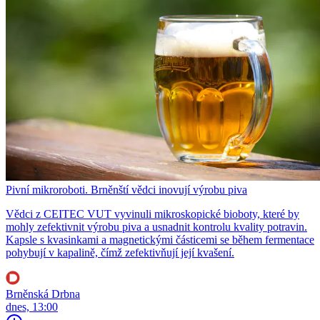
Pivní mikroroboti. Brněnští vědci inovují výrobu piva
Vědci z CEITEC VUT vyvinuli mikroskopické bioboty, které by
mohly zefektivnit výrobu piva a usnadnit kontrolu kvality potravin.
Kapsle s kvasinkami a magnetickými částicemi se během fermentace
pohybují v kapalině, čímž zefektivňují její kvašení.
Brněnská Drbna
dnes, 13:00