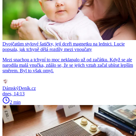
Dvojčatům stylové šatičky, její dceři magnetku na lednici. Lucie
popsala, jak tchyně dělá rozdíly mezi vnoučaty
Mezi snachou a tchyní to moc neklapalo už od začátku. Když se ale
narodila malá vnučka, zdálo se, že se jejich vztah začal ubírat lepším
směrem. Byl to však omyl.
DámskýDeník.cz
dnes, 14:13
2 min