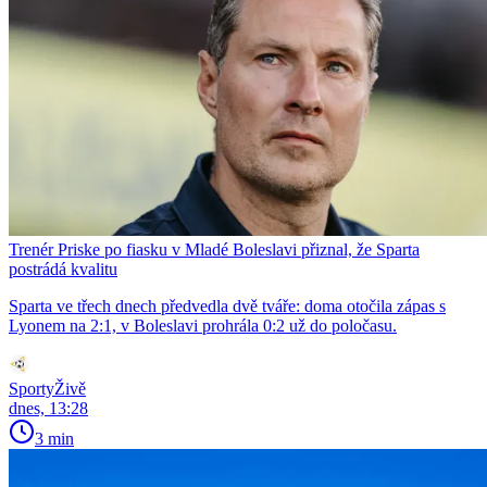
Trenér Priske po fiasku v Mladé Boleslavi přiznal, že Sparta
postrádá kvalitu
Sparta ve třech dnech předvedla dvě tváře: doma otočila zápas s
Lyonem na 2:1, v Boleslavi prohrála 0:2 už do poločasu.
SportyŽivě
dnes, 13:28
3 min