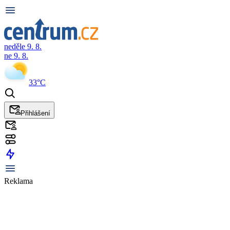
neděle 9. 8.
ne 9. 8.
33°C
Přihlášení
Reklama