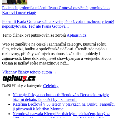
Po letech prolomila mlčení: Ivana Gottová otevřeně promluvila o
Karlovi i nové etapě
Po smrti Karla Gotta se stáhla z veřejného života a rozhovory téměř
neposkytovala. Teď ale Ivana Gottová...
Tento článek byl publikován ze zdrojů
Aplausin.cz
Web se zaměřuje na české i zahraniční celebrity, kulturní scénu,
film, televizi, hudbu a společenské události. Čtenáři zde najdou
rozhovory, příběhy známých osobností, zákulisní pohledy i
zajímavosti, které dokreslují svět showbyznysu a veřejného života.
Obsah je laděný spíše magazínově než...
Všechny články tohoto autora →
Další články z kategorie
Celebrity
Nástroje lásky a nechutnosti: Bendová s Decastelo rozjely
bizarní debatu, fanoušci byli zhnuseni!
Kateřina Brožová v 58 letech v plavkách na Orlíku. Fanoušci
ji přirovnali k Marilyn Monroe
Nerudová nazvala Klempíře stbáckým práskačem, který za