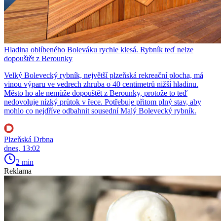
Hladina oblíbeného Boleváku rychle klesá. Rybník teď nelze
dopouštět z Berounky
Velký Bolevecký rybník, největší plzeňská rekreační plocha, má
vinou výparu ve vedrech zhruba o 40 centimetrů nižší hladinu.
Město ho ale nemůže dopouštět z Berounky, protože to teď
nedovoluje nízký průtok v řece. Potřebuje přitom plný stav, aby
mohlo co nejdříve odbahnit sousední Malý Bolevecký rybník.
Plzeňská Drbna
dnes, 13:02
2 min
Reklama