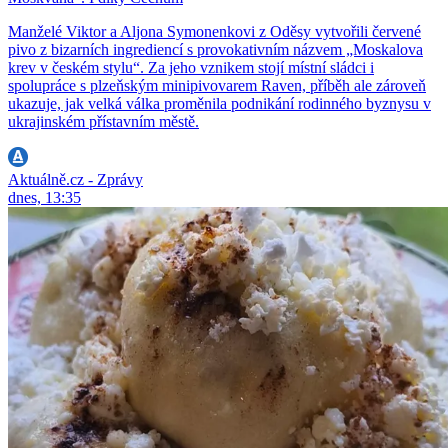
Manželé Viktor a Aljona Symonenkovi z Oděsy vytvořili červené
pivo z bizarních ingrediencí s provokativním názvem „Moskalova
krev v českém stylu“. Za jeho vznikem stojí místní sládci i
spolupráce s plzeňským minipivovarem Raven, příběh ale zároveň
ukazuje, jak velká válka proměnila podnikání rodinného byznysu v
ukrajinském přístavním městě.
Aktuálně.cz - Zprávy
dnes, 13:35