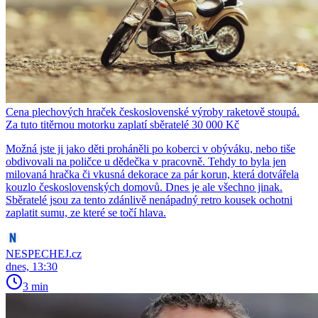
Cena plechových hraček československé výroby raketově stoupá.
Za tuto titěrnou motorku zaplatí sběratelé 30 000 Kč
Možná jste ji jako děti proháněli po koberci v obýváku, nebo tiše
obdivovali na poličce u dědečka v pracovně. Tehdy to byla jen
milovaná hračka či vkusná dekorace za pár korun, která dotvářela
kouzlo československých domovů. Dnes je ale všechno jinak.
Sběratelé jsou za tento zdánlivě nenápadný retro kousek ochotni
zaplatit sumu, ze které se točí hlava.
NESPECHEJ.cz
dnes, 13:30
3 min