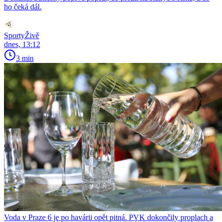
ho čeká dál.
SportyŽivě
dnes, 13:12
3 min
Voda v Praze 6 je po havárii opět pitná. PVK dokončily proplach a