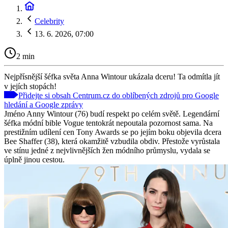
Celebrity
13. 6. 2026, 07:00
2 min
Nejpřísnější šéfka světa Anna Wintour ukázala dceru! Ta odmítla jít
v jejích stopách!
Přidejte si obsah Centrum.cz do oblíbených zdrojů pro Google
hledání a Google zprávy
Jméno Anny Wintour (76) budí respekt po celém světě. Legendární
šéfka módní bible Vogue tentokrát nepoutala pozornost sama. Na
prestižním udílení cen Tony Awards se po jejím boku objevila dcera
Bee Shaffer (38), která okamžitě vzbudila obdiv. Přestože vyrůstala
ve stínu jedné z nejvlivnějších žen módního průmyslu, vydala se
úplně jinou cestou.