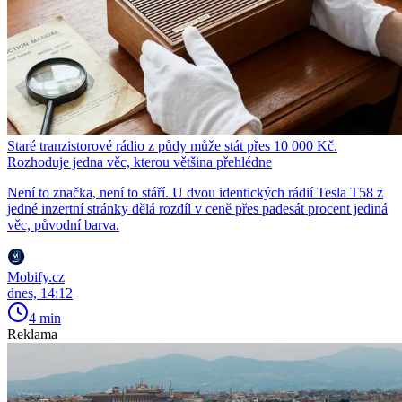
Staré tranzistorové rádio z půdy může stát přes 10 000 Kč.
Rozhoduje jedna věc, kterou většina přehlédne
Není to značka, není to stáří. U dvou identických rádií Tesla T58 z
jedné inzertní stránky dělá rozdíl v ceně přes padesát procent jediná
věc, původní barva.
Mobify.cz
dnes, 14:12
4 min
Reklama