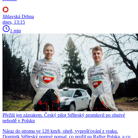
Jihlavská Drbna
dnes, 13:15
1 min
Přežili jen zázrakem. Český pilot Stříteský promluvil po ohnivé
nehodě v Polsku
Náraz do stromu ve 120 km/h, oheň, vyprošťování z vraku.
Dominik Stříteský poprvé popsal, co prožil na Rallye Polska, a co