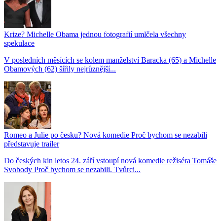
Krize? Michelle Obama jednou fotografií umlčela všechny
spekulace
V posledních měsících se kolem manželství Baracka (65) a Michelle
Obamových (62) šířily nejrůznější...
Romeo a Julie po česku? Nová komedie Proč bychom se nezabili
představuje trailer
Do českých kin letos 24. září vstoupí nová komedie režiséra Tomáše
Svobody Proč bychom se nezabili. Tvůrci...