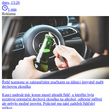
dnes, 13:26
1 min
Reklama
Řidič kamionu se zahraničními značkami na dálnici úmyslně mařil
dechovou zkoušku
Kauci padesát tisíc korun musel uhradit řidič, u kterého byla
pozitivní orientační dechová zkouška na alkohol, odborné měření
ale nebylo možné provést. Policisté mu také zadrželi řidičský
průkaz.