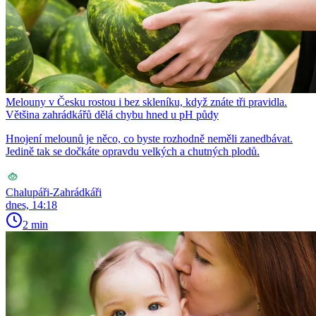
Melouny v Česku rostou i bez skleníku, když znáte tři pravidla.
Většina zahrádkářů dělá chybu hned u pH půdy
Hnojení melounů je něco, co byste rozhodně neměli zanedbávat.
Jedině tak se dočkáte opravdu velkých a chutných plodů.
Chalupáři-Zahrádkáři
dnes, 14:18
2 min