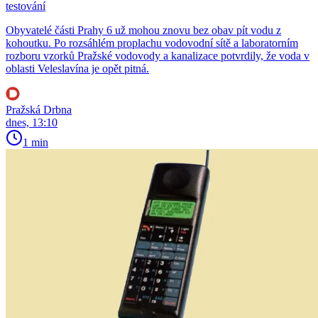
testování
Obyvatelé části Prahy 6 už mohou znovu bez obav pít vodu z
kohoutku. Po rozsáhlém proplachu vodovodní sítě a laboratorním
rozboru vzorků Pražské vodovody a kanalizace potvrdily, že voda v
oblasti Veleslavína je opět pitná.
Pražská Drbna
dnes, 13:10
1 min