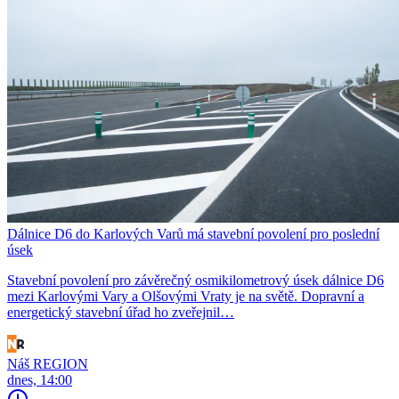
Dálnice D6 do Karlových Varů má stavební povolení pro poslední
úsek
Stavební povolení pro závěrečný osmikilometrový úsek dálnice D6
mezi Karlovými Vary a Olšovými Vraty je na světě. Dopravní a
energetický stavební úřad ho zveřejnil…
Náš REGION
dnes, 14:00