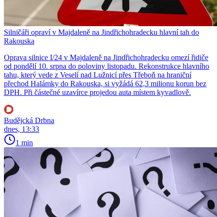
Silničáři opraví v Majdaleně na Jindřichohradecku hlavní tah do
Rakouska
Oprava silnice I/24 v Majdaleně na Jindřichohradecku omezí řidiče
od pondělí 10. srpna do poloviny listopadu. Rekonstrukce hlavního
tahu, který vede z Veselí nad Lužnicí přes Třeboň na hraniční
přechod Halámky do Rakouska, si vyžádá 62,3 milionu korun bez
DPH. Při částečné uzavírce projedou auta místem kyvadlově.
Budějcká Drbna
dnes, 13:33
1 min