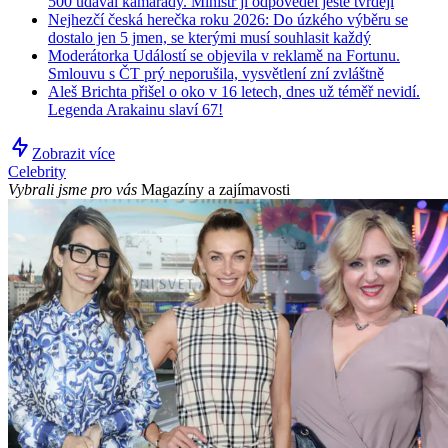
500 udával kamarády. Ministr jí odpověděl ještě tvrději
Nejhezčí česká herečka roku 2026: Do úzkého výběru se
dostalo jen 5 jmen, se kterými musí souhlasit každý
Moderátorka Událostí se objevila v reklamě na Fortunu.
Smlouvu s ČT prý neporušila, vysvětlení zní zvláštně
Aleš Brichta přišel o oko v 16 letech, dnes už téměř nevidí.
Legenda Arakainu slaví 67!
Zobrazit více
Celebrity
Vybrali jsme pro vás
Magazíny a zajímavosti