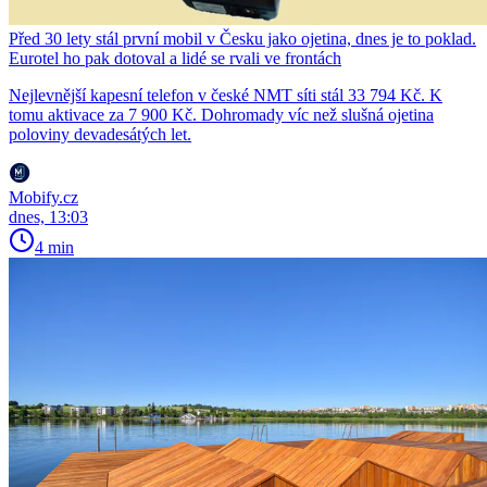
Před 30 lety stál první mobil v Česku jako ojetina, dnes je to poklad.
Eurotel ho pak dotoval a lidé se rvali ve frontách
Nejlevnější kapesní telefon v české NMT síti stál 33 794 Kč. K
tomu aktivace za 7 900 Kč. Dohromady víc než slušná ojetina
poloviny devadesátých let.
Mobify.cz
dnes, 13:03
4 min