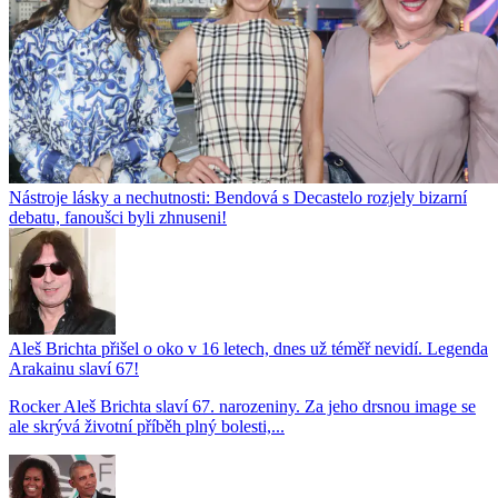
Nástroje lásky a nechutnosti: Bendová s Decastelo rozjely bizarní
debatu, fanoušci byli zhnuseni!
Aleš Brichta přišel o oko v 16 letech, dnes už téměř nevidí. Legenda
Arakainu slaví 67!
Rocker Aleš Brichta slaví 67. narozeniny. Za jeho drsnou image se
ale skrývá životní příběh plný bolesti,...