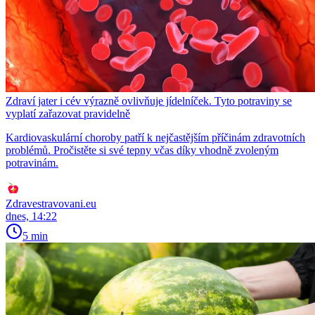
Zdraví jater i cév výrazně ovlivňuje jídelníček. Tyto potraviny se
vyplatí zařazovat pravidelně
Kardiovaskulární choroby patří k nejčastějším příčinám zdravotních
problémů. Pročistěte si své tepny včas díky vhodně zvoleným
potravinám.
Zdravestravovani.eu
dnes, 14:22
5 min