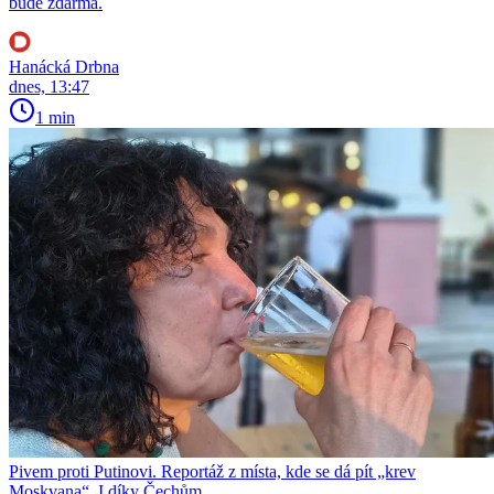
bude zdarma.
Hanácká Drbna
dnes, 13:47
1 min
Pivem proti Putinovi. Reportáž z místa, kde se dá pít „krev
Moskvana“. I díky Čechům