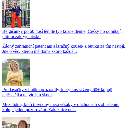
Belgičanky po 60 nosí tenhle typ košile denně, Češky ho odmítají,
přitom zakryje bříško
Žádný zahraniční patent ani zázračný kousek z butiku za tím nestojí.
Jde o věc, kterou má doma skoro každá...
Prodavačky v butiku prozradily, který kus si ženy 60+ kupují
nejčastěji a nejvíc jim škodí
Mezi lidmi, kteří tráví dny mezi věšáky v obchodech s oblečením,
koluje jedno pozorování. Zákaznice po...