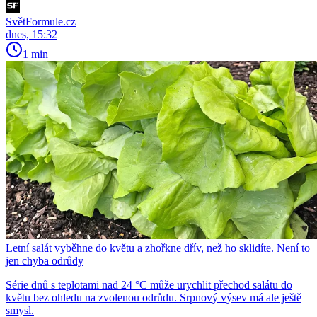
SvětFormule.cz
dnes, 15:32
1 min
Letní salát vyběhne do květu a zhořkne dřív, než ho sklidíte. Není to
jen chyba odrůdy
Série dnů s teplotami nad 24 °C může urychlit přechod salátu do
květu bez ohledu na zvolenou odrůdu. Srpnový výsev má ale ještě
smysl.