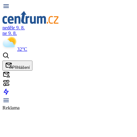
neděle 9. 8.
ne 9. 8.
32°C
Přihlášení
Reklama