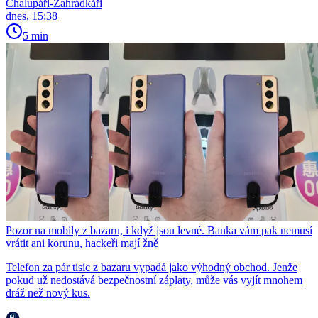
Chalupáři-Zahrádkáři
dnes, 15:38
5 min
Pozor na mobily z bazaru, i když jsou levné. Banka vám pak nemusí
vrátit ani korunu, hackeři mají žně
Telefon za pár tisíc z bazaru vypadá jako výhodný obchod. Jenže
pokud už nedostává bezpečnostní záplaty, může vás vyjít mnohem
dráž než nový kus.