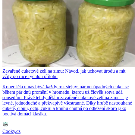
Zavařené cuketové zelí na zimu: Návod, jak uchovat úrodu a mít
vždy po ruce rychlou přílohu
Konec léta u nás bývá každý rok stejný: pár nenápadných cuket se
během pár dnů promění v hromadu, kterou už člověk sotva udá
sousedům. Právě tehdy dělám zavařené cuketové zelí na zimu – je
levné, jednoduché a překvapivě všestranné. Díky hrubě nastrouhané
cuketě, cibuli, octu, cukru a kmínu chutná po odležení skoro jako
poctivá domácí klasika.
Cooky.cz