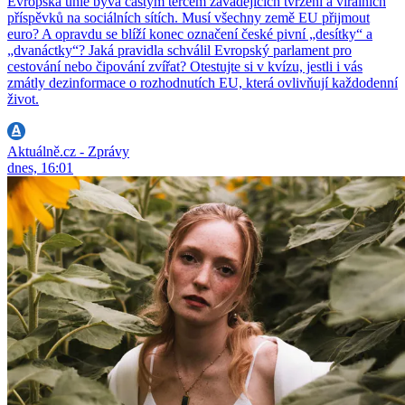
Evropská unie bývá častým terčem zavádějících tvrzení a virálních
příspěvků na sociálních sítích. Musí všechny země EU přijmout
euro? A opravdu se blíží konec označení české pivní „desítky“ a
„dvanáctky“? Jaká pravidla schválil Evropský parlament pro
cestování nebo čipování zvířat? Otestujte si v kvízu, jestli i vás
zmátly dezinformace o rozhodnutích EU, která ovlivňují každodenní
život.
Aktuálně.cz - Zprávy
dnes, 16:01