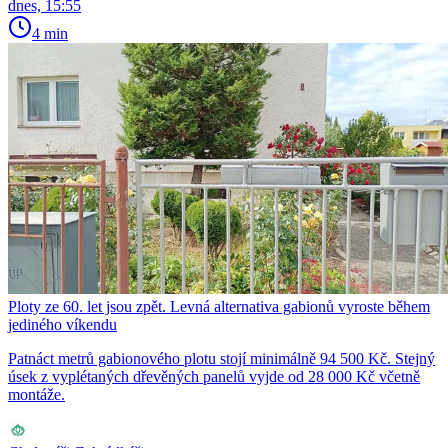
dnes, 15:55
4 min
Ploty ze 60. let jsou zpět. Levná alternativa gabionů vyroste během
jediného víkendu
Patnáct metrů gabionového plotu stojí minimálně 94 500 Kč. Stejný
úsek z vyplétaných dřevěných panelů vyjde od 28 000 Kč včetně
montáže.