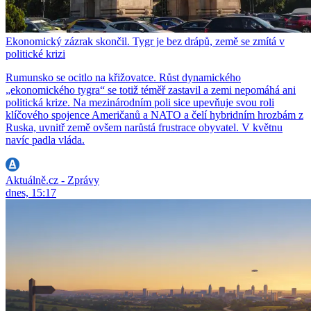
Ekonomický zázrak skončil. Tygr je bez drápů, země se zmítá v
politické krizi
Rumunsko se ocitlo na křižovatce. Růst dynamického
„ekonomického tygra“ se totiž téměř zastavil a zemi nepomáhá ani
politická krize. Na mezinárodním poli sice upevňuje svou roli
klíčového spojence Američanů a NATO a čelí hybridním hrozbám z
Ruska, uvnitř země ovšem narůstá frustrace obyvatel. V květnu
navíc padla vláda.
Aktuálně.cz - Zprávy
dnes, 15:17