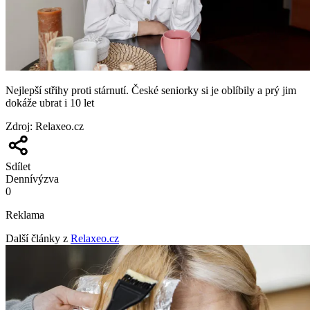
Nejlepší střihy proti stárnutí. České seniorky si je oblíbily a prý jim
dokáže ubrat i 10 let
Zdroj
:
Relaxeo.cz
Sdílet
Denní
výzva
0
Reklama
Další články z
Relaxeo.cz