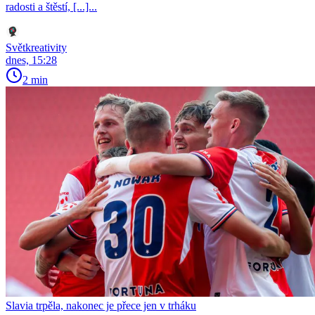
radosti a štěstí, [...]...
Světkreativity
dnes, 15:28
2 min
Slavia trpěla, nakonec je přece jen v trháku