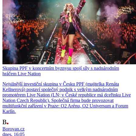
Skupina PPF v koncertním byznysu spojí síly s nadnárodním
hráčem Live Nation
Nejsilnější investiční skupina v Česku PPF (majitelka Renáta
Kellnerová) postaví společný podnik s velkým nadnárodním
promotérem Live Nation (LN; v České republice má dceřinku Live
Nation Czech Republic). Společná firma bude provozovat
multifunkční zařízení v Praze: O2 Arénu, O2 Universum a Forum
Karlín.
Borovan.cz
dnes, 16:05