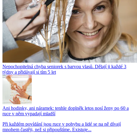
Nepochopitelná chyba seniorek s barvou vlasů. Dělají ji každé 3
týdny a přidávají si tím 5 let
Ani hodinky, ani náramek: tenhle doplněk letos nosí ženy po 60 a
ruce v něm vypadají mladší
Při každém povídání jsou ruce v pohybu a lidé se na ně dívají
mnohem častěji, než si připouštíme. Existuje...