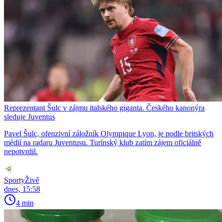
Reprezentant Šulc v zájmu italského giganta. Českého kanonýra
sleduje Juventus
Pavel Šulc, ofenzivní záložník Olympique Lyon, je podle britských
médií na radaru Juventusu. Turínský klub zatím zájem oficiálně
nepotvrdil.
SportyŽivě
dnes, 15:58
4 min