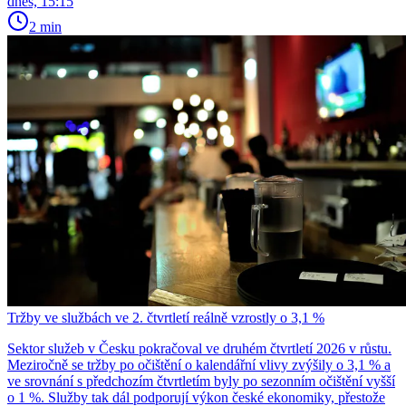
dnes, 15:15
2 min
Tržby ve službách ve 2. čtvrtletí reálně vzrostly o 3,1 %
Sektor služeb v Česku pokračoval ve druhém čtvrtletí 2026 v růstu.
Meziročně se tržby po očištění o kalendářní vlivy zvýšily o 3,1 % a
ve srovnání s předchozím čtvrtletím byly po sezonním očištění vyšší
o 1 %. Služby tak dál podporují výkon české ekonomiky, přestože