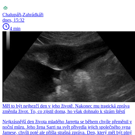
Chalupáři-Zahrádkáři
dnes, 15:32
4 min
Měl to být nejhezčí den v jeho životě. Nakonec mu tragická zpráva
změnila život. To, co zjistil doma, ho však dohnalo k slzám štěstí
Nejkrásnější den života mladého Jarretta se během chvíle přeměnil v
noční můru. Jeho žena Sarri na svět přivedla jejich společného syna
Jamese, chvíli poté ale přišla strašná zpráva. Den, který měl být plný