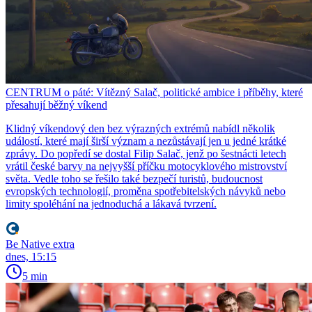
CENTRUM o páté: Vítězný Salač, politické ambice i příběhy, které
přesahují běžný víkend
Klidný víkendový den bez výrazných extrémů nabídl několik
událostí, které mají širší význam a nezůstávají jen u jedné krátké
zprávy. Do popředí se dostal Filip Salač, jenž po šestnácti letech
vrátil české barvy na nejvyšší příčku motocyklového mistrovství
světa. Vedle toho se řešilo také bezpečí turistů, budoucnost
evropských technologií, proměna spotřebitelských návyků nebo
limity spoléhání na jednoduchá a lákavá tvrzení.
Be Native extra
dnes, 15:15
5 min