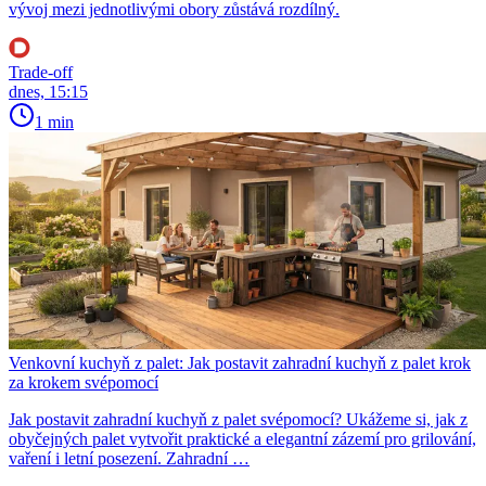
vývoj mezi jednotlivými obory zůstává rozdílný.
Trade-off
dnes, 15:15
1 min
Venkovní kuchyň z palet: Jak postavit zahradní kuchyň z palet krok
za krokem svépomocí
Jak postavit zahradní kuchyň z palet svépomocí? Ukážeme si, jak z
obyčejných palet vytvořit praktické a elegantní zázemí pro grilování,
vaření i letní posezení. Zahradní …