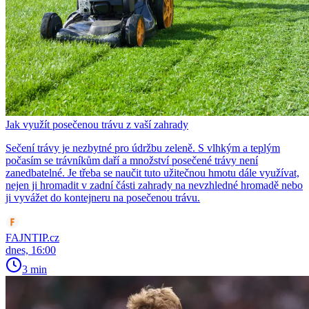
Jak využít posečenou trávu z vaší zahrady
Sečení trávy je nezbytné pro údržbu zeleně. S vlhkým a teplým
počasím se trávníkům daří a množství posečené trávy není
zanedbatelné. Je třeba se naučit tuto užitečnou hmotu dále využívat,
nejen ji hromadit v zadní části zahrady na nevzhledné hromadě nebo
ji vyvážet do kontejneru na posečenou trávu.
FAJNTIP.cz
dnes, 16:00
3 min