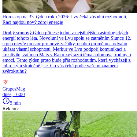
Horoskop na 33. týden roku 2026: Lvy čeká zásadní rozhodnutí,
Raci najdou nový zdroj energie
Druhý srpnový týden přinese jednu z nejsilnějších astrologických
energií tohoto léta. Novoluní ve Lvu spolu se zatměním Slunce 12.
srpna otevře prostor pro nové začátky, osobní proměnu a odvahu
ukázat vlastní schopnosti. Merkur ve Lvu podpoří komunikaci a
kreativitu, zatímco Mars v Raku zvýrazní témata domova, rodiny a
emocí. Tento týden proto bude přát rozhodnutím, která vycházejí z
toho, kým skutečně jste. Co vás čeká podle vašeho znamení
zvěrokruhu?
GrapesMag
dnes, 16:00
5 min
Reklama