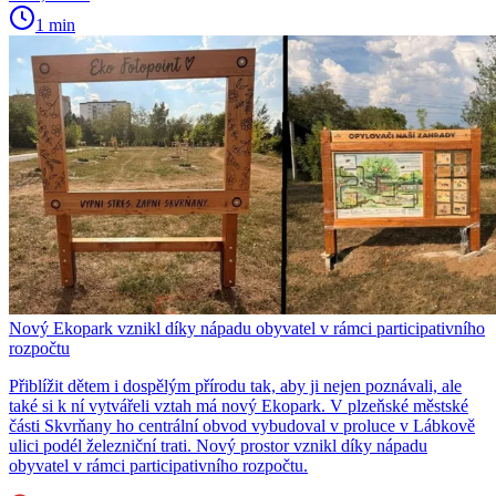
1 min
Nový Ekopark vznikl díky nápadu obyvatel v rámci participativního
rozpočtu
Přiblížit dětem i dospělým přírodu tak, aby ji nejen poznávali, ale
také si k ní vytvářeli vztah má nový Ekopark. V plzeňské městské
části Skvrňany ho centrální obvod vybudoval v proluce v Lábkově
ulici podél železniční trati. Nový prostor vznikl díky nápadu
obyvatel v rámci participativního rozpočtu.