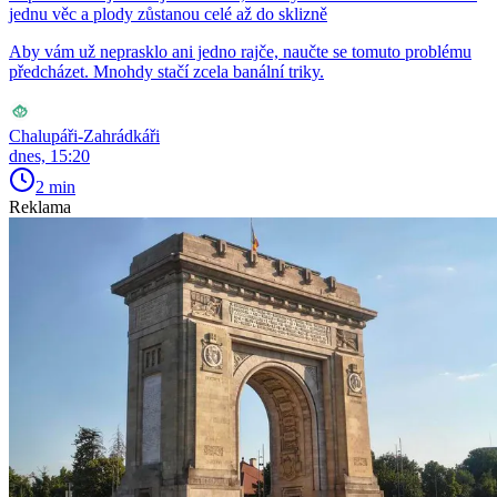
jednu věc a plody zůstanou celé až do sklizně
Aby vám už neprasklo ani jedno rajče, naučte se tomuto problému
předcházet. Mnohdy stačí zcela banální triky.
Chalupáři-Zahrádkáři
dnes, 15:20
2 min
Reklama