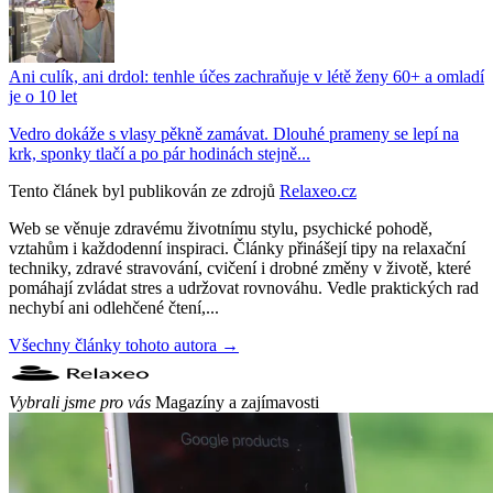
Ani culík, ani drdol: tenhle účes zachraňuje v létě ženy 60+ a omladí
je o 10 let
Vedro dokáže s vlasy pěkně zamávat. Dlouhé prameny se lepí na
krk, sponky tlačí a po pár hodinách stejně...
Tento článek byl publikován ze zdrojů
Relaxeo.cz
Web se věnuje zdravému životnímu stylu, psychické pohodě,
vztahům i každodenní inspiraci. Články přinášejí tipy na relaxační
techniky, zdravé stravování, cvičení i drobné změny v životě, které
pomáhají zvládat stres a udržovat rovnováhu. Vedle praktických rad
nechybí ani odlehčené čtení,...
Všechny články tohoto autora →
Vybrali jsme pro vás
Magazíny a zajímavosti