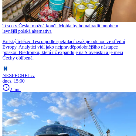
Tesco v Česku možná končí. Mohla by ho nahradit mnohem
levnější polská alternativa
Britský řetězec Tesco podle spekulací zvažuje odchod ze střední
Evropy. Analytici vidí jako nejpravděpodobnějšího nástupce
polskou Biedronku, která už expanduje na Slovensku a je mezi
Čechy oblíbená.
NESPECHEJ.cz
dnes, 15:00
2 min