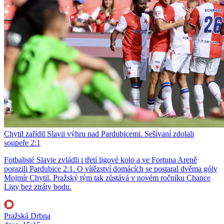
Chytil zařídil Slavii výhru nad Pardubicemi. Sešívaní zdolali
soupeře 2:1
Fotbalisté Slavie zvládli i třetí ligové kolo a ve Fortuna Areně
porazili Pardubice 2:1. O vítězství domácích se postaral dvěma góly
Mojmír Chytil. Pražský tým tak zůstává v novém ročníku Chance
Ligy bez ztráty bodu.
Pražská Drbna