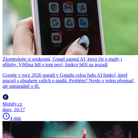
Zkontrolujte si soukromí, Gmail zapnul AI, která čte e-maily i
přílohy. Většina lidí o tom neví, funkce běží na pozadí
Google v roce 2026 spustil v Gmailu celou řadu AI funkcí, které
pracují s obsahem vašich e-mailů. Problém? Nejde o jeden přepínač,
ale minimálně o tři.
Mobify.cz
dnes, 16:17
4 min