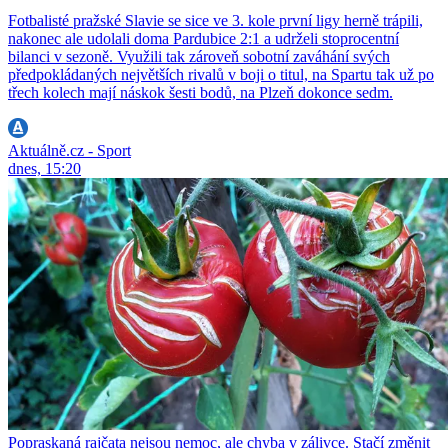
Fotbalisté pražské Slavie se sice ve 3. kole první ligy herně trápili,
nakonec ale udolali doma Pardubice 2:1 a udrželi stoprocentní
bilanci v sezoně. Využili tak zároveň sobotní zaváhání svých
předpokládaných největších rivalů v boji o titul, na Spartu tak už po
třech kolech mají náskok šesti bodů, na Plzeň dokonce sedm.
Aktuálně.cz - Sport
dnes, 15:20
Popraskaná rajčata nejsou nemoc, ale chyba v zálivce. Stačí změnit