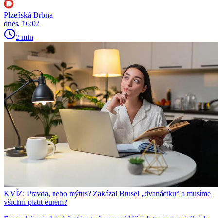
Plzeňská Drbna
dnes, 16:02
2 min
KVÍZ: Pravda, nebo mýtus? Zakázal Brusel „dvanáctku“ a musíme
všichni platit eurem?