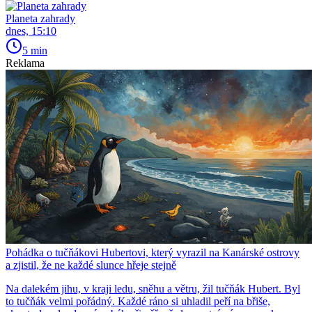
Planeta zahrady
dnes, 15:10
5 min
Reklama
Pohádka o tučňákovi Hubertovi, který vyrazil na Kanárské ostrovy
a zjistil, že ne každé slunce hřeje stejně
Na dalekém jihu, v kraji ledu, sněhu a větru, žil tučňák Hubert. Byl
to tučňák velmi pořádný. Každé ráno si uhladil peří na břiše,