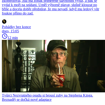
zkontroloval, zda má zobák přiměřeně slavnostní výraz, a pak se
vydal k moři na snídani. Uměl výborně plavat, slušně klouzat po
břiše a docela dobře předstírat, že mu nevadí, když mu ledový vítr
foukne přímo do zad.
Pohádky bez konce
dnes, 15:05
12 min
Tvůrci Nezvratného osudu si brousí zuby na Stephena Kinga.
Beznaděj se dočká nové adaptace