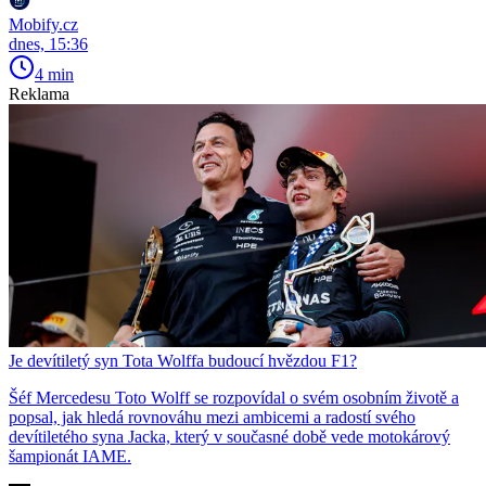
Mobify.cz
dnes, 15:36
4 min
Reklama
Je devítiletý syn Tota Wolffa budoucí hvězdou F1?
Šéf Mercedesu Toto Wolff se rozpovídal o svém osobním životě a
popsal, jak hledá rovnováhu mezi ambicemi a radostí svého
devítiletého syna Jacka, který v současné době vede motokárový
šampionát IAME.