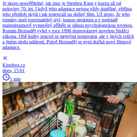
Je skoro neuvěřitelné, jak moc je Stephen King v kurzu už od
poloviny 70. let. I když jeho adaptace nejsou vždy úspěšné, většina
jeho předloh skýtá i tak potenciál na slušný film. Už proto, že jeho
romány mají rozeznatelný styl, jasnou strukturu a v podstatě
mainstreamově vystavěný příběh se silnou psychologickou rovinou.
Román Beznaděj vyšel v roce 1996 doprovázený novelou Strážci
zákona. Obě knihy pracují se stejnými postavami, ale v jiných rolích
a jiném sledu událostí. Právě Beznaděj se nyní dočká nové filmové
adaptace.
Kinobox.cz
dnes, 15:01
1 min