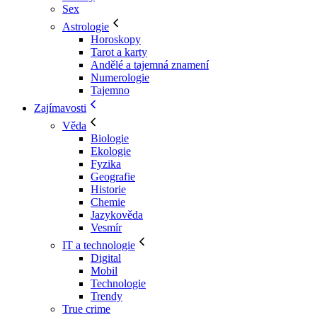
Sex
Astrologie
Horoskopy
Tarot a karty
Andělé a tajemná znamení
Numerologie
Tajemno
Zajímavosti
Věda
Biologie
Ekologie
Fyzika
Geografie
Historie
Chemie
Jazykověda
Vesmír
IT a technologie
Digital
Mobil
Technologie
Trendy
True crime