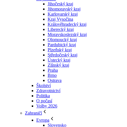
Jihočeský kraj
Jihomoravský kraj
Karlovarský kraj
Kraj Vysočina
Králověhradecký kraj
Liberecký kraj
Moravskoslezský kraj
Olomoucký kraj
Pardubický kraj
Plzeňský kraj
Středočeský kraj
Ústecký kraj
Zlínský kraj
Praha
Brno
Ostrava
Školství
Zdravotnictví
Politika
O počasí
Volby 2026
Zahraničí
Evropa
Slovensko