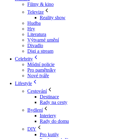
Filmy & kino
Televize
Reality show
Hudba
Hry
Literatura
Výtvarné umění
Divadlo
Digi a stream
Celebrity
Módní policie
Pro pamětníky
Nové tváře
Lifestyle
Cestování
Destinace
Rady na cesty
Bydlení
Interiery
Rady do domu
DIY
Pro kutily