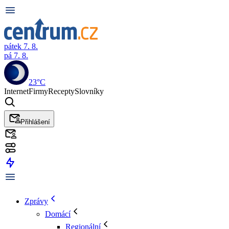
pátek 7. 8.
pá 7. 8.
23°C
Internet
Firmy
Recepty
Slovníky
Přihlášení
Zprávy
Domácí
Regionální