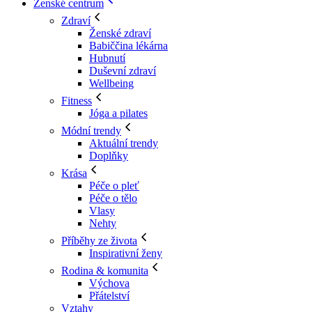
Ženské centrum
Zdraví
Ženské zdraví
Babiččina lékárna
Hubnutí
Duševní zdraví
Wellbeing
Fitness
Jóga a pilates
Módní trendy
Aktuální trendy
Doplňky
Krása
Péče o pleť
Péče o tělo
Vlasy
Nehty
Příběhy ze života
Inspirativní ženy
Rodina & komunita
Výchova
Přátelství
Vztahy