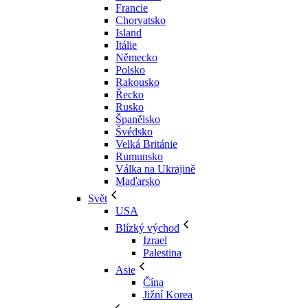
Francie
Chorvatsko
Island
Itálie
Německo
Polsko
Rakousko
Řecko
Rusko
Španělsko
Švédsko
Velká Británie
Rumunsko
Válka na Ukrajině
Maďarsko
Svět
USA
Blízký východ
Izrael
Palestina
Asie
Čína
Jižní Korea