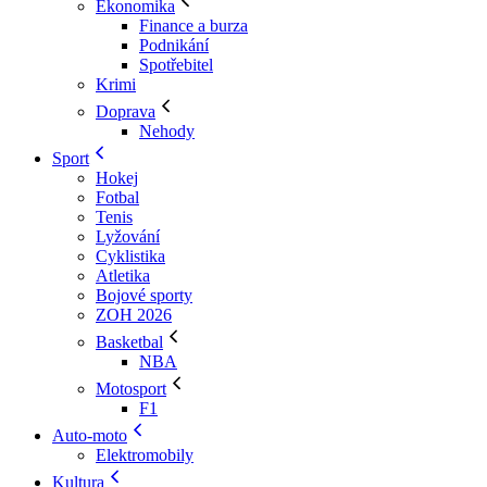
Ekonomika
Finance a burza
Podnikání
Spotřebitel
Krimi
Doprava
Nehody
Sport
Hokej
Fotbal
Tenis
Lyžování
Cyklistika
Atletika
Bojové sporty
ZOH 2026
Basketbal
NBA
Motosport
F1
Auto-moto
Elektromobily
Kultura