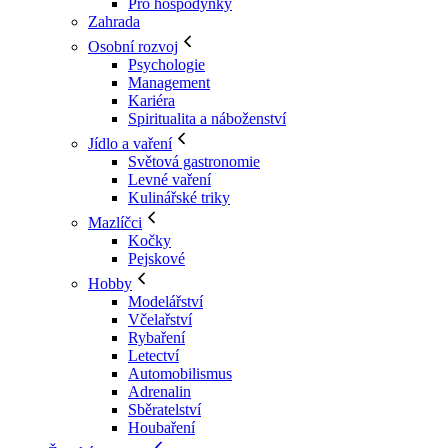
Pro hospodyňky
Zahrada
Osobní rozvoj
Psychologie
Management
Kariéra
Spiritualita a náboženství
Jídlo a vaření
Světová gastronomie
Levné vaření
Kulinářské triky
Mazlíčci
Kočky
Pejskové
Hobby
Modelářství
Včelařství
Rybaření
Letectví
Automobilismus
Adrenalin
Sběratelství
Houbaření