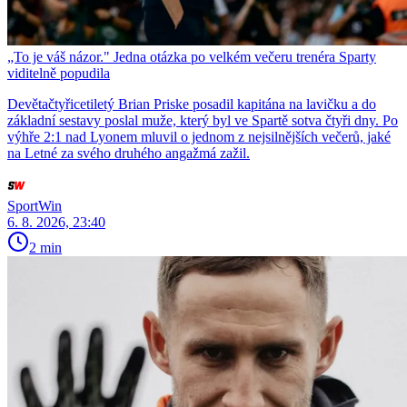
„To je váš názor." Jedna otázka po velkém večeru trenéra Sparty
viditelně popudila
Devětačtyřicetiletý Brian Priske posadil kapitána na lavičku a do
základní sestavy poslal muže, který byl ve Spartě sotva čtyři dny. Po
výhře 2:1 nad Lyonem mluvil o jednom z nejsilnějších večerů, jaké
na Letné za svého druhého angažmá zažil.
SportWin
6. 8. 2026, 23:40
2 min