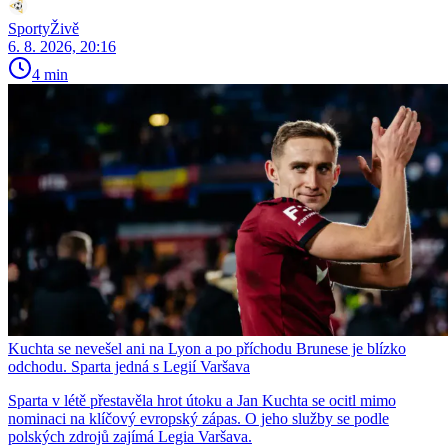
SportyŽivě
6. 8. 2026, 20:16
4 min
Kuchta se nevešel ani na Lyon a po příchodu Brunese je blízko
odchodu. Sparta jedná s Legií Varšava
Sparta v létě přestavěla hrot útoku a Jan Kuchta se ocitl mimo
nominaci na klíčový evropský zápas. O jeho služby se podle
polských zdrojů zajímá Legia Varšava.