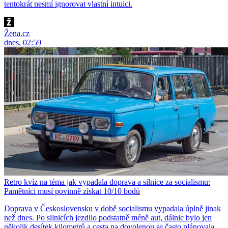
tentokrát nesmí ignorovat vlastní intuici.
Žena.cz
dnes, 02:59
Retro kvíz na téma jak vypadala doprava a silnice za socialismu:
Pamětníci musí povinně získat 10/10 bodů
Doprava v Československu v době socialismu vypadala úplně jinak
než dnes. Po silnicích jezdilo podstatně méně aut, dálnic bylo jen
několik desítek kilometrů a cesta na dovolenou se často plánovala