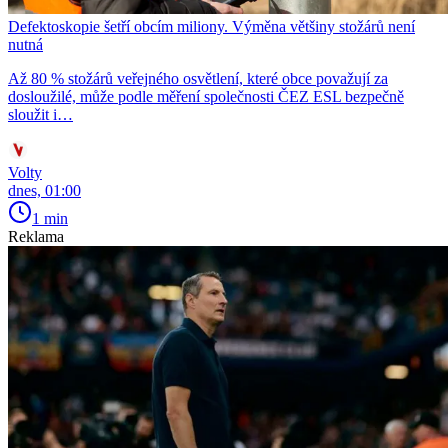
Defektoskopie šetří obcím miliony. Výměna většiny stožárů není
nutná
Až 80 % stožárů veřejného osvětlení, které obce považují za
dosloužilé, může podle měření společnosti ČEZ ESL bezpečně
sloužit i…
Volty
dnes, 01:00
1 min
Reklama