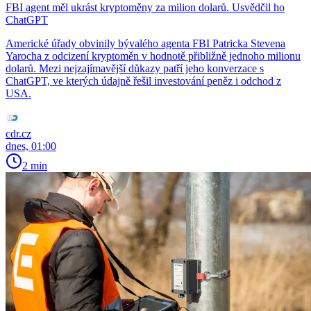
FBI agent měl ukrást kryptoměny za milion dolarů. Usvědčil ho
ChatGPT
Americké úřady obvinily bývalého agenta FBI Patricka Stevena
Yarocha z odcizení kryptoměn v hodnotě přibližně jednoho milionu
dolarů. Mezi nejzajímavější důkazy patří jeho konverzace s
ChatGPT, ve kterých údajně řešil investování peněz i odchod z
USA.
cdr.cz
dnes, 01:00
2 min