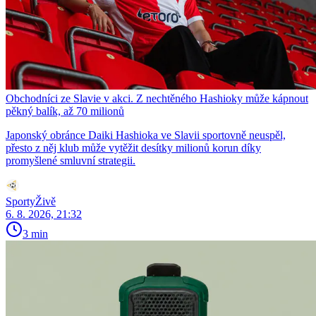
Obchodníci ze Slavie v akci. Z nechtěného Hashioky může kápnout
pěkný balík, až 70 milionů
Japonský obránce Daiki Hashioka ve Slavii sportovně neuspěl,
přesto z něj klub může vytěžit desítky milionů korun díky
promyšlené smluvní strategii.
SportyŽivě
6. 8. 2026, 21:32
3 min