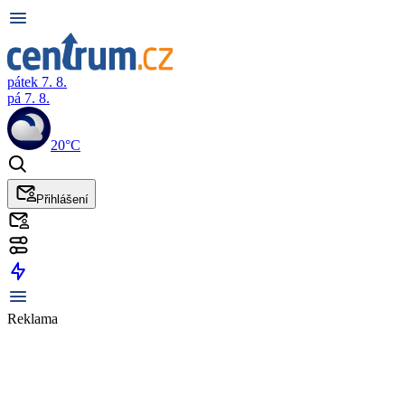
pátek 7. 8.
pá 7. 8.
20°C
Přihlášení
Reklama