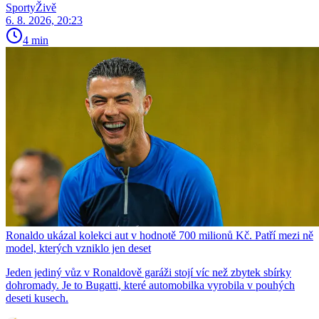
SportyŽivě
6. 8. 2026, 20:23
4 min
Ronaldo ukázal kolekci aut v hodnotě 700 milionů Kč. Patří mezi ně
model, kterých vzniklo jen deset
Jeden jediný vůz v Ronaldově garáži stojí víc než zbytek sbírky
dohromady. Je to Bugatti, které automobilka vyrobila v pouhých
deseti kusech.