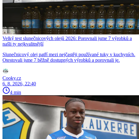
Velký test slunečnicových olejů 2026: Porovnali jsme 7 výrobků a
našli ty nejkvalitnější
Slunečnicový olej patří mezi nejčastěji používané tuky v kuchyních.
Otestovali jsme 7 běžně dostupných výrobků a porovnali je.
Cooky.cz
6. 8. 2026, 22:40
4 min