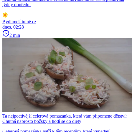
týdny dopředu.
BydlímeÚtulně.cz
dnes, 02:28
2 min
Ta nejpoctivější celerová pomazánka, která vám připomene dětství:
Chutná naprosto božsky a hodí se do diety
Celerová pomazánka patří k těm receptům, které vypadají