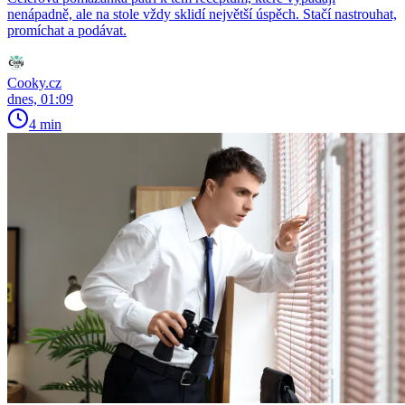
nenápadně, ale na stole vždy sklidí největší úspěch. Stačí nastrouhat,
promíchat a podávat.
Cooky.cz
dnes, 01:09
4 min