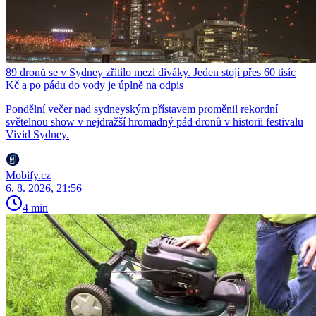
89 dronů se v Sydney zřítilo mezi diváky. Jeden stojí přes 60 tisíc
Kč a po pádu do vody je úplně na odpis
Pondělní večer nad sydneyským přístavem proměnil rekordní
světelnou show v nejdražší hromadný pád dronů v historii festivalu
Vivid Sydney.
Mobify.cz
6. 8. 2026, 21:56
4 min