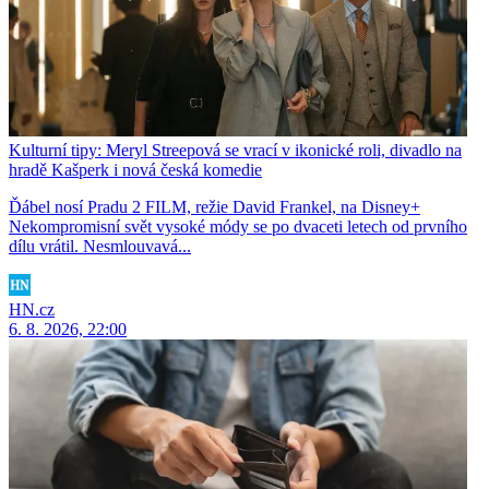
Kulturní tipy: Meryl Streepová se vrací v ikonické roli, divadlo na
hradě Kašperk i nová česká komedie
Ďábel nosí Pradu 2 FILM, režie David Frankel, na Disney+
Nekompromisní svět vysoké módy se po dvaceti letech od prvního
dílu vrátil. Nesmlouvavá...
HN.cz
6. 8. 2026, 22:00