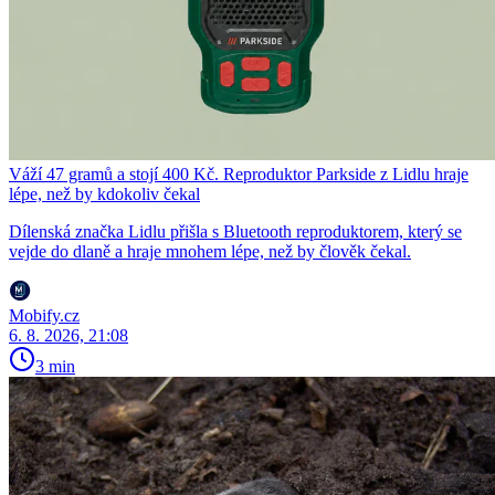
Váží 47 gramů a stojí 400 Kč. Reproduktor Parkside z Lidlu hraje
lépe, než by kdokoliv čekal
Dílenská značka Lidlu přišla s Bluetooth reproduktorem, který se
vejde do dlaně a hraje mnohem lépe, než by člověk čekal.
Mobify.cz
6. 8. 2026, 21:08
3 min