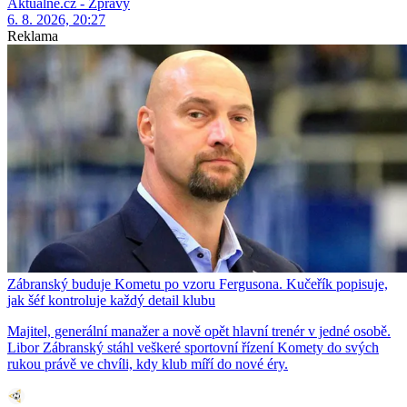
Aktuálně.cz - Zprávy
6. 8. 2026, 20:27
Reklama
Zábranský buduje Kometu po vzoru Fergusona. Kučeřík popisuje,
jak šéf kontroluje každý detail klubu
Majitel, generální manažer a nově opět hlavní trenér v jedné osobě.
Libor Zábranský stáhl veškeré sportovní řízení Komety do svých
rukou právě ve chvíli, kdy klub míří do nové éry.