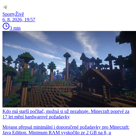
SportyŽivě
6. 8. 2026, 19:57
3 min
Kdo má starší počítač, možná si už nezahraje. Minecraft poprvé za
17 let mění hardwarové požadavky
Mojang přepsal minimální i doporučené požadavky pro Minecraft:
Java Edition. Minimum RAM vyskočilo ze 2 GB na 8, u