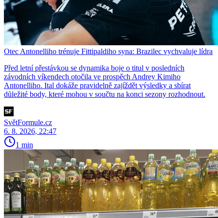
Otec Antonelliho trénuje Fittipaldiho syna: Brazilec vychvaluje lídra
Před letní přestávkou se dynamika boje o titul v posledních
závodních víkendech otočila ve prospěch Andrey Kimiho
Antonelliho. Ital dokáže pravidelně zajíždět výsledky a sbírat
důležité body, které mohou v součtu na konci sezony rozhodnout.
SvětFormule.cz
6. 8. 2026, 22:47
1 min