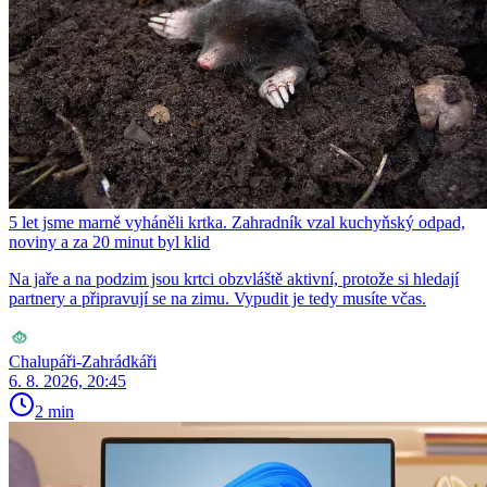
5 let jsme marně vyháněli krtka. Zahradník vzal kuchyňský odpad,
noviny a za 20 minut byl klid
Na jaře a na podzim jsou krtci obzvláště aktivní, protože si hledají
partnery a připravují se na zimu. Vypudit je tedy musíte včas.
Chalupáři-Zahrádkáři
6. 8. 2026, 20:45
2 min