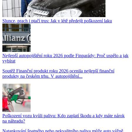
Slunce, prach i ptačí trus: Jak v létě předejít poškození laku
Nejlepší autopojištění roku 2026 podle Finparády: Proč uspělo a jak
vybírat
Soutěž Finanční produkt roku 2026 ocenila nejlepší finanční
produkty na českém trhu. V autopojištění...
Poškození vozu kvůli palivu: Kdo zaplatí škodu a kdy máte nárok
na náhradu?
Natankování špatného nebo nekvalitního paliva může auto vážně