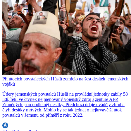
Při útocích povstaleckých Húsíů zemřelo na šest desítek jemenských
vojáků
Údery jemenských povstalců Húsíů na provládní jednotky zabily 58
lidí, řekl ve čtvrtek nejmenovaný vojenský zdroj agentuře AFP.
Zraněných jsou podle něj desítky. Předchozí údaje uváděly zhruba
čtyři desítky mrtvých. Mohlo by se tak jednat o nejkrvavější útok
povstalců v Jemenu od příměří z roku 2022.