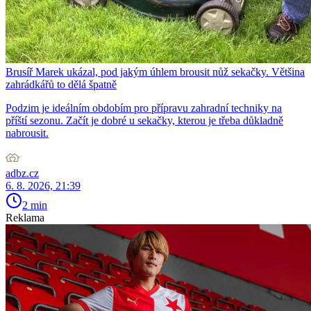
Brusíř Marek ukázal, pod jakým úhlem brousit nůž sekačky. Většina
zahrádkářů to dělá špatně
Podzim je ideálním obdobím pro přípravu zahradní techniky na
příští sezonu. Začít je dobré u sekačky, kterou je třeba důkladně
nabrousit.
adbz.cz
6. 8. 2026, 21:39
2 min
Reklama