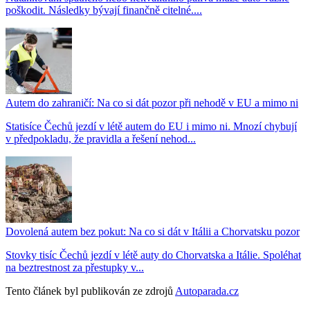
poškodit. Následky bývají finančně citelné....
Autem do zahraničí: Na co si dát pozor při nehodě v EU a mimo ni
Statisíce Čechů jezdí v létě autem do EU i mimo ni. Mnozí chybují
v předpokladu, že pravidla a řešení nehod...
Dovolená autem bez pokut: Na co si dát v Itálii a Chorvatsku pozor
Stovky tisíc Čechů jezdí v létě auty do Chorvatska a Itálie. Spoléhat
na beztrestnost za přestupky v...
Tento článek byl publikován ze zdrojů
Autoparada.cz