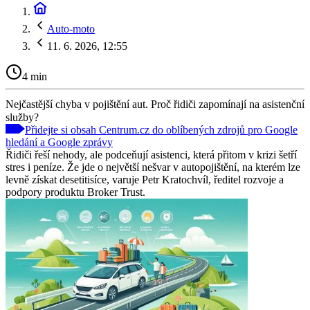
Auto-moto
11. 6. 2026, 12:55
4 min
Nejčastější chyba v pojištění aut. Proč řidiči zapomínají na asistenční
služby?
Přidejte si obsah Centrum.cz do oblíbených zdrojů pro Google
hledání a Google zprávy
Řidiči řeší nehody, ale podceňují asistenci, která přitom v krizi šetří
stres i peníze. Že jde o největší nešvar v autopojištění, na kterém lze
levně získat desetitisíce, varuje Petr Kratochvíl, ředitel rozvoje a
podpory produktu Broker Trust.