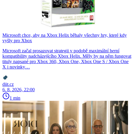
Microsoft chce, aby na Xbox Helix běhaly všechny hry, které kdy
vyšly pro Xbox
Microsoft začal prosazovat strategii v podobě maximální herní
kompatibility nadcházejícího Xbox Helix. Měly by na něm fungovat
tituly napsané pro Xbox 360, Xbox One, Xbox One S / Xbox One
X i novinky…
diit.cz
6. 8. 2026, 22:00
1 min