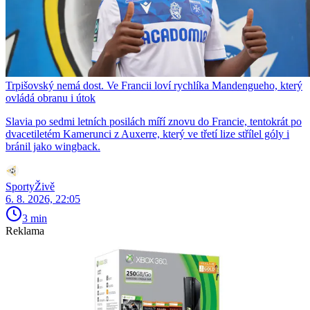
Trpišovský nemá dost. Ve Francii loví rychlíka Mandengueho, který
ovládá obranu i útok
Slavia po sedmi letních posilách míří znovu do Francie, tentokrát po
dvacetiletém Kamerunci z Auxerre, který ve třetí lize střílel góly i
bránil jako wingback.
SportyŽivě
6. 8. 2026, 22:05
3 min
Reklama