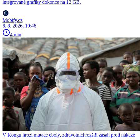
integrované grafiky dokonce na 12 GB.
Mobify.cz
6. 8. 2026, 19:46
4 min
V Kongu hrozí mutace eboly, zdravotníci rozšíří zásah proti nákaze