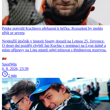
Priske potvrdil Kuchtovo přeřazení k béčku. Rozuzlení by mohlo
přijít ze severu
Nejdražší útočník v historii Sparty dorazil na Letnou 25. července.
O deset dní později chyběl Jan Kuchta v nominaci na Lyon úplně a
místo přípravy na Ligu mistrů odjel trénovat s třetiligovou rezervou.
SportWin
6. 8. 2026, 23:39
2 min