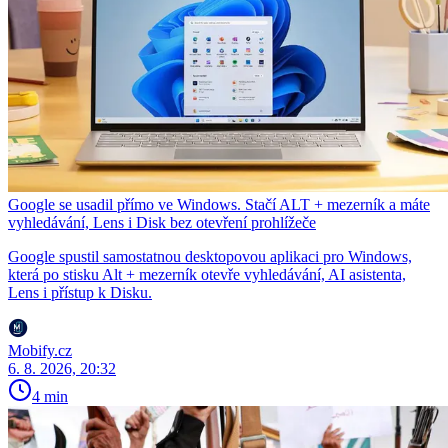
Google se usadil přímo ve Windows. Stačí ALT + mezerník a máte
vyhledávání, Lens i Disk bez otevření prohlížeče
Google spustil samostatnou desktopovou aplikaci pro Windows,
která po stisku Alt + mezerník otevře vyhledávání, AI asistenta,
Lens i přístup k Disku.
Mobify.cz
6. 8. 2026, 20:32
4 min