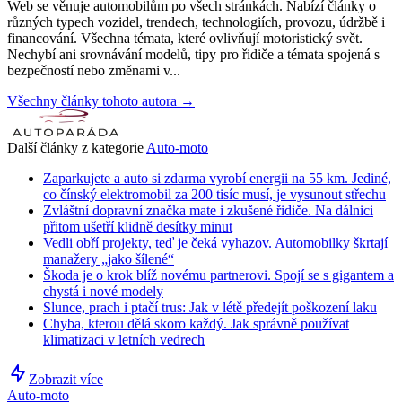
Web se věnuje automobilům po všech stránkách. Nabízí články o
různých typech vozidel, trendech, technologiích, provozu, údržbě i
financování. Všechna témata, které ovlivňují motoristický svět.
Nechybí ani srovnávání modelů, tipy pro řidiče a témata spojená s
bezpečností nebo změnami v...
Všechny články tohoto autora →
Další články z kategorie
Auto-moto
Zaparkujete a auto si zdarma vyrobí energii na 55 km. Jediné,
co čínský elektromobil za 200 tisíc musí, je vysunout střechu
Zvláštní dopravní značka mate i zkušené řidiče. Na dálnici
přitom ušetří klidně desítky minut
Vedli obří projekty, teď je čeká vyhazov. Automobilky škrtají
manažery „jako šílené“
Škoda je o krok blíž novému partnerovi. Spojí se s gigantem a
chystá i nové modely
Slunce, prach i ptačí trus: Jak v létě předejít poškození laku
Chyba, kterou dělá skoro každý. Jak správně používat
klimatizaci v letních vedrech
Zobrazit více
Auto-moto