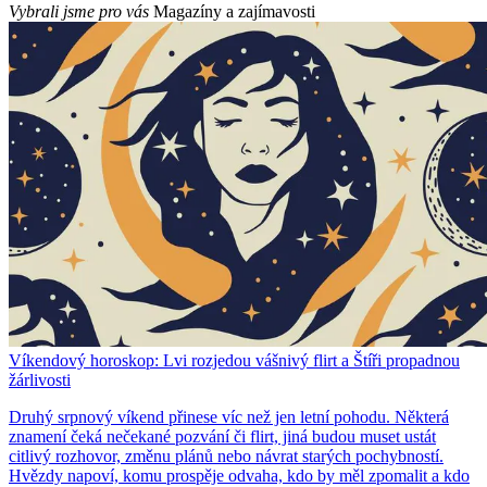
Vybrali jsme pro vás
Magazíny a zajímavosti
Víkendový horoskop: Lvi rozjedou vášnivý flirt a Štíři propadnou
žárlivosti
Druhý srpnový víkend přinese víc než jen letní pohodu. Některá
znamení čeká nečekané pozvání či flirt, jiná budou muset ustát
citlivý rozhovor, změnu plánů nebo návrat starých pochybností.
Hvězdy napoví, komu prospěje odvaha, kdo by měl zpomalit a kdo