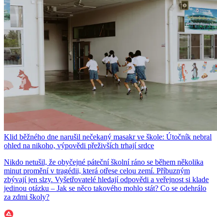
Klid běžného dne narušil nečekaný masakr ve škole: Útočník nebral
ohled na nikoho, výpovědi přeživších trhají srdce
Nikdo netušil, že obyčejné páteční školní ráno se během několika
minut promění v tragédii, která otřese celou zemí. Příbuzným
zbývají jen slzy. Vyšetřovatelé hledají odpovědi a veřejnost si klade
jedinou otázku – Jak se něco takového mohlo stát? Co se odehrálo
za zdmi školy?