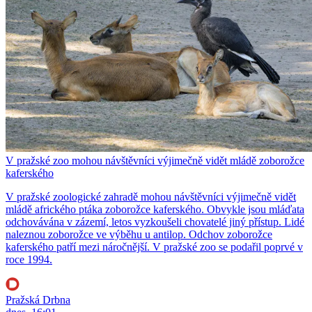
V pražské zoo mohou návštěvníci výjimečně vidět mládě zoborožce
kaferského
V pražské zoologické zahradě mohou návštěvníci výjimečně vidět
mládě afrického ptáka zoborožce kaferského. Obvykle jsou mláďata
odchovávána v zázemí, letos vyzkoušeli chovatelé jiný přístup. Lidé
naleznou zoborožce ve výběhu u antilop. Odchov zoborožce
kaferského patří mezi náročnější. V pražské zoo se podařil poprvé v
roce 1994.
Pražská Drbna