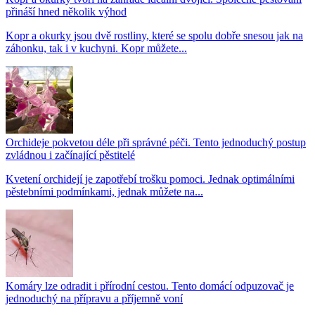
přináší hned několik výhod
Kopr a okurky jsou dvě rostliny, které se spolu dobře snesou jak na
záhonku, tak i v kuchyni. Kopr můžete...
Orchideje pokvetou déle při správné péči. Tento jednoduchý postup
zvládnou i začínající pěstitelé
Kvetení orchidejí je zapotřebí trošku pomoci. Jednak optimálními
pěstebními podmínkami, jednak můžete na...
Komáry lze odradit i přírodní cestou. Tento domácí odpuzovač je
jednoduchý na přípravu a příjemně voní