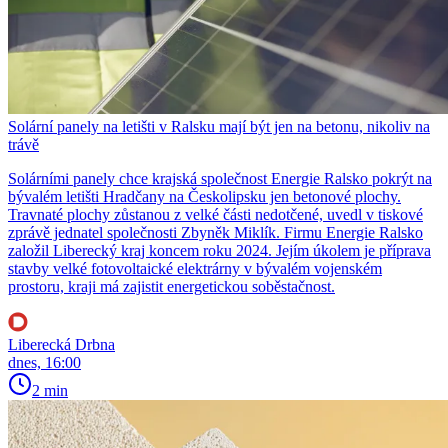
Solární panely na letišti v Ralsku mají být jen na betonu, nikoliv na
trávě
Solárními panely chce krajská společnost Energie Ralsko pokrýt na
bývalém letišti Hradčany na Českolipsku jen betonové plochy.
Travnaté plochy zůstanou z velké části nedotčené, uvedl v tiskové
zprávě jednatel společnosti Zbyněk Miklík. Firmu Energie Ralsko
založil Liberecký kraj koncem roku 2024. Jejím úkolem je příprava
stavby velké fotovoltaické elektrárny v bývalém vojenském
prostoru, kraji má zajistit energetickou soběstačnost.
Liberecká Drbna
dnes, 16:00
2 min