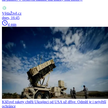
VědaŽivě.cz
dnes, 16:45
4 min
Klíčové rakety chtěli Ukrajinci od USA už dříve. Odmítl je i největší
ochránce