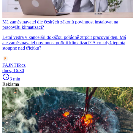
Má zaměstnavatel dle českých zákonů povinnost instalovat na
pracovišti klimatizaci?
Letní vedra v kanceláři dokážou pořádně ztrpčit pracovní den. Má
ale zaměstnavatel povinnost pořídit klimatizaci? A co když teplota
stoupne nad třicítku?
FAJNTIP.cz
dnes, 16:30
3 min
Reklama