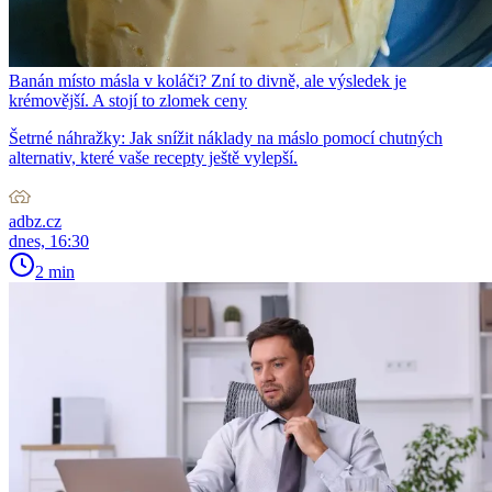
Banán místo másla v koláči? Zní to divně, ale výsledek je
krémovější. A stojí to zlomek ceny
Šetrné náhražky: Jak snížit náklady na máslo pomocí chutných
alternativ, které vaše recepty ještě vylepší.
adbz.cz
dnes, 16:30
2 min