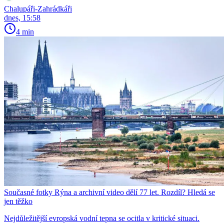
Chalupáři-Zahrádkáři
dnes, 15:58
4 min
Současné fotky Rýna a archivní video dělí 77 let. Rozdíl? Hledá se
jen těžko
Nejdůležitější evropská vodní tepna se ocitla v kritické situaci.