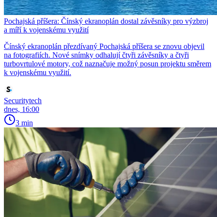
Pochajská příšera: Čínský ekranoplán dostal závěsníky pro výzbroj
a míří k vojenskému využití
Čínský ekranoplán přezdívaný Pochajská příšera se znovu objevil
na fotografiích. Nové snímky odhalují čtyři závěsníky a čtyři
turbovrtulové motory, což naznačuje možný posun projektu směrem
k vojenskému využití.
Securitytech
dnes, 16:00
3 min