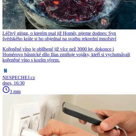
Léčivý glögg, o kterém psal již Homér, pijeme dodnes: Syn
švédského krále si ho objednal na svatbu rekordní množství
Kořeněné víno je oblíbené již více než 3000 let, dokonce i
Homérovo básnické dílo Ilias zmiňuje vojáky, kteří si vychutnávali
kořeněné víno s kozím sýrem.
NESPECHEJ.cz
dnes, 16:30
3 min