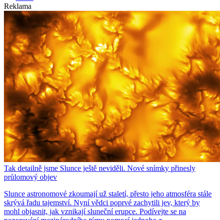
Reklama
Tak detailně jsme Slunce ještě neviděli. Nové snímky přinesly
průlomový objev
Slunce astronomové zkoumají už staletí, přesto jeho atmosféra stále
skrývá řadu tajemství. Nyní vědci poprvé zachytili jev, který by
mohl objasnit, jak vznikají sluneční erupce. Podívejte se na