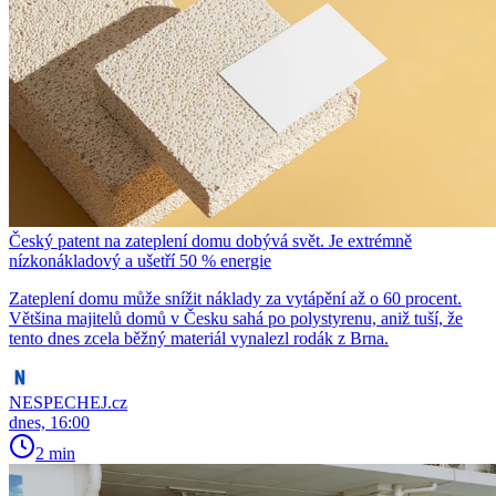
Český patent na zateplení domu dobývá svět. Je extrémně
nízkonákladový a ušetří 50 % energie
Zateplení domu může snížit náklady za vytápění až o 60 procent.
Většina majitelů domů v Česku sahá po polystyrenu, aniž tuší, že
tento dnes zcela běžný materiál vynalezl rodák z Brna.
NESPECHEJ.cz
dnes, 16:00
2 min