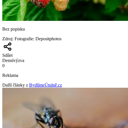
Bez popisku
Zdroj
:
Fotografie: Depositphotos
Sdílet
Denní
výzva
0
Reklama
Další články z
BydlímeÚtulně.cz