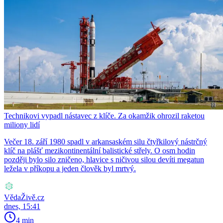
Technikovi vypadl nástavec z klíče. Za okamžik ohrozil raketou
miliony lidí
Večer 18. září 1980 spadl v arkansaském silu čtyřkilový nástrčný
klíč na plášť mezikontinentální balistické střely. O osm hodin
později bylo silo zničeno, hlavice s ničivou silou devíti megatun
ležela v příkopu a jeden člověk byl mrtvý.
VědaŽivě.cz
dnes, 15:41
4 min