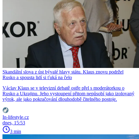
Skandální slova z úst bývalé hlavy státu. Klaus znovu podržel
Rusko a spousta lidí si ťuká na čelo
Václav Klaus se v televizní debatě ostře přel s moderátorkou o
Rusko a Ukrajinu. Jeho vystoupení přitom nepůsobí jako izolovaný
výrok, ale jako pokračování dlouhodobě čitelného postoje.
In-lifestyle.cz
dnes, 15:53
3 min