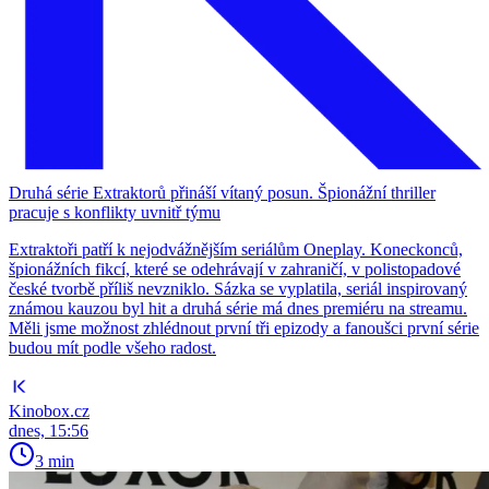
Druhá série Extraktorů přináší vítaný posun. Špionážní thriller
pracuje s konflikty uvnitř týmu
Extraktoři patří k nejodvážnějším seriálům Oneplay. Koneckonců,
špionážních fikcí, které se odehrávají v zahraničí, v polistopadové
české tvorbě příliš nevzniklo. Sázka se vyplatila, seriál inspirovaný
známou kauzou byl hit a druhá série má dnes premiéru na streamu.
Měli jsme možnost zhlédnout první tři epizody a fanoušci první série
budou mít podle všeho radost.
Kinobox.cz
dnes, 15:56
3 min