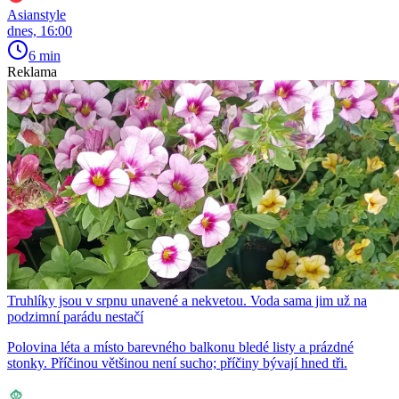
Asianstyle
dnes, 16:00
6 min
Reklama
Truhlíky jsou v srpnu unavené a nekvetou. Voda sama jim už na
podzimní parádu nestačí
Polovina léta a místo barevného balkonu bledé listy a prázdné
stonky. Příčinou většinou není sucho; příčiny bývají hned tři.