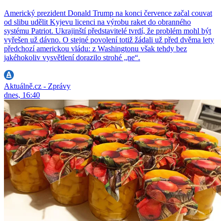
Americký prezident Donald Trump na konci července začal couvat
od slibu udělit Kyjevu licenci na výrobu raket do obranného
systému Patriot. Ukrajinští představitelé tvrdí, že problém mohl být
vyřešen už dávno. O stejné povolení totiž žádali už před dvěma lety
předchozí americkou vládu: z Washingtonu však tehdy bez
jakéhokoliv vysvětlení dorazilo strohé „ne“.
Aktuálně.cz - Zprávy
dnes, 16:40