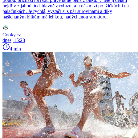
troubu, přichází na řadu právě tahle pěna z bílků. V létě ji dělám
nejdřív z jahod, teď hlavně z rybízu, a u nás mizí po lžičkách i na
palačinkách. Je rychlá, vystačí si s pár surovinami a díky
našlehaným bílkům má lehkou, nadýchanou strukturu.
Cooky.cz
dnes, 15:28
4 min