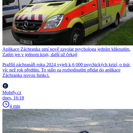
Aplikace Záchranka umí nově zavolat psychologa jedním kliknutím.
Zatím jen v jednom kraji, další už čekají
Pražští záchranáři roku 2024 vyjeli k 6 000 psychických krizí, o tisíc
víc než rok předtím. To stálo za rozhodnutím přidat do aplikace
Záchranka novou funkci.
Mobify.cz
dnes, 16:18
4 min