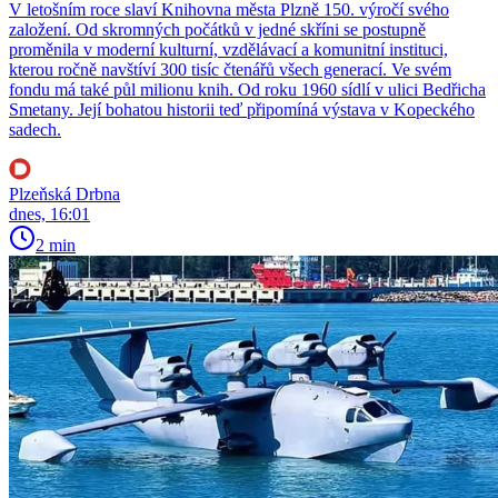
V letošním roce slaví Knihovna města Plzně 150. výročí svého
založení. Od skromných počátků v jedné skříni se postupně
proměnila v moderní kulturní, vzdělávací a komunitní instituci,
kterou ročně navštíví 300 tisíc čtenářů všech generací. Ve svém
fondu má také půl milionu knih. Od roku 1960 sídlí v ulici Bedřicha
Smetany. Její bohatou historii teď připomíná výstava v Kopeckého
sadech.
Plzeňská Drbna
dnes, 16:01
2 min