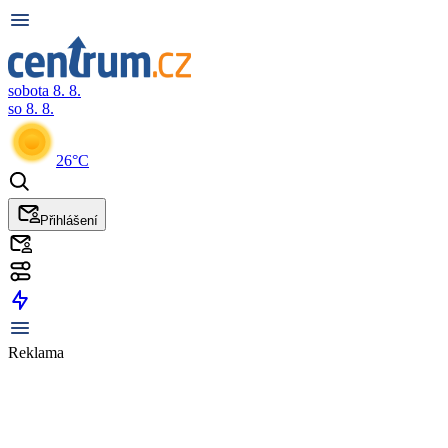
sobota 8. 8.
so 8. 8.
26°C
Přihlášení
Reklama