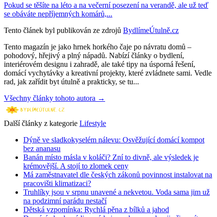
Pokud se těšíte na léto a na večerní posezení na verandě, ale už teď
se obáváte nepříjemných komárů,...
Tento článek byl publikován ze zdrojů
BydlímeÚtulně.cz
Tento magazín je jako hrnek horkého čaje po návratu domů –
pohodový, hřejivý a plný nápadů. Nabízí články o bydlení,
interiérovém designu i zahradě, ale také tipy na úsporná řešení,
domácí vychytávky a kreativní projekty, které zvládnete sami. Vedle
rad, jak zařídit byt útulně a prakticky, se tu...
Všechny články tohoto autora →
Další články z kategorie
Lifestyle
Dýně ve sladkokyselém nálevu: Osvěžující domácí kompot
bez ananasu
Banán místo másla v koláči? Zní to divně, ale výsledek je
krémovější. A stojí to zlomek ceny
Má zaměstnavatel dle českých zákonů povinnost instalovat na
pracovišti klimatizaci?
Truhlíky jsou v srpnu unavené a nekvetou. Voda sama jim už
na podzimní parádu nestačí
Dětská vzpomínka: Rychlá pěna z bílků a jahod