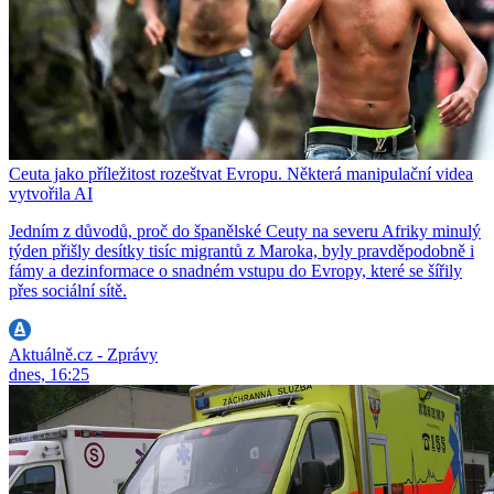
Ceuta jako příležitost rozeštvat Evropu. Některá manipulační videa
vytvořila AI
Jedním z důvodů, proč do španělské Ceuty na severu Afriky minulý
týden přišly desítky tisíc migrantů z Maroka, byly pravděpodobně i
fámy a dezinformace o snadném vstupu do Evropy, které se šířily
přes sociální sítě.
Aktuálně.cz - Zprávy
dnes, 16:25