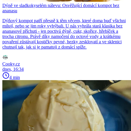
Dýně ve sladkokyselém nálevu: Osvěžující domácí kompot bez
ananasu
Dýňový kompot patří přesně k těm věcem, které doma buď všichni
milují, nebo se jim roky vyhýbali. U nás vyhrála stará klasika bez
ananasové příchuti - jen poctivá dýně, cukr, skořice, hřebíček a
trocha citronu. Právě díky namočení do octové vody a krátkému
povaření zůstávají kostičky pevné, hezky zesklovatí a ve sklenici
chutnají tak, jak si je pamatuji z domácí spíže.
Cooky.cz
dnes, 16:34
4 min