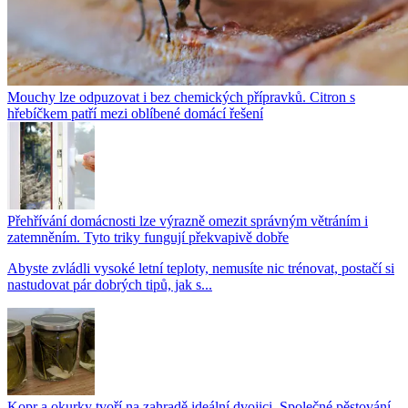
Mouchy lze odpuzovat i bez chemických přípravků. Citron s
hřebíčkem patří mezi oblíbené domácí řešení
Přehřívání domácnosti lze výrazně omezit správným větráním i
zatemněním. Tyto triky fungují překvapivě dobře
Abyste zvládli vysoké letní teploty, nemusíte nic trénovat, postačí si
nastudovat pár dobrých tipů, jak s...
Kopr a okurky tvoří na zahradě ideální dvojici. Společné pěstování