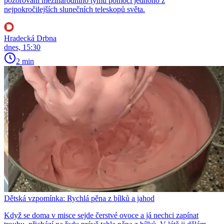
pozorování mezinárodního týmu pomocí jednoho z
nejpokročilejších slunečních teleskopů světa.
Hradecká Drbna
dnes, 15:30
2 min
Dětská vzpomínka: Rychlá pěna z bílků a jahod
Když se doma v misce sejde čerstvé ovoce a já nechci zapínat