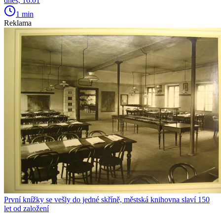
dnes, 16:01
1 min
Reklama
První knížky se vešly do jedné skříně, městská knihovna slaví 150
let od založení