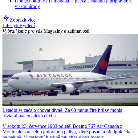
Domácí okurková limonáda je pecka a snadno ji připravíte z
vlastní úrody
Zobrazit více
Lifestyle
Bydlení
Vybrali jsme pro vás
Magazíny a zajímavosti
Letadlu se začalo chovat divně. Za 63 minut čiré hrůzy mohla
triviální matematická chyba
V sobotu 23. července 1983 odletěl Boeing 767 Air Canada z
Montrealu s necelou polovinou paliva, které posádka předpokládala
na palubě. V cestovní hladině mu zhasly oba motory.