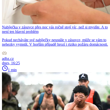
Nabíječka v zásuvce přes noc vás ročně stojí víc, než si myslíte. A to
není ten hlavní problém
Pokud necháváte své nabíječky neustále v zásuvce, může se vám to
nehezky vymstít. V horším případě hrozí i riziko požáru domácnosti.
adbz.cz
dnes, 16:25
1 min