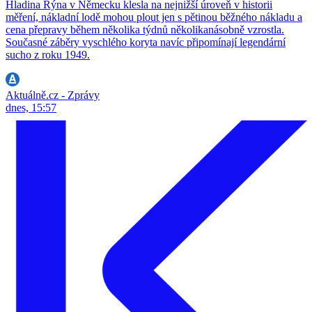
Hladina Rýna v Německu klesla na nejnižší úroveň v historii
měření, nákladní lodě mohou plout jen s pětinou běžného nákladu a
cena přepravy během několika týdnů několikanásobně vzrostla.
Současné záběry vyschlého koryta navíc připomínají legendární
sucho z roku 1949.
Aktuálně.cz - Zprávy
dnes, 15:57