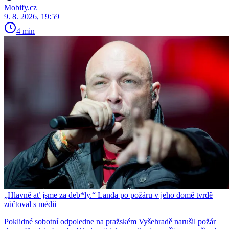
Mobify.cz
9. 8. 2026, 19:59
4 min
„Hlavně ať jsme za deb*ly.“ Landa po požáru v jeho domě tvrdě
zúčtoval s médii
Poklidné sobotní odpoledne na pražském Vyšehradě narušil požár