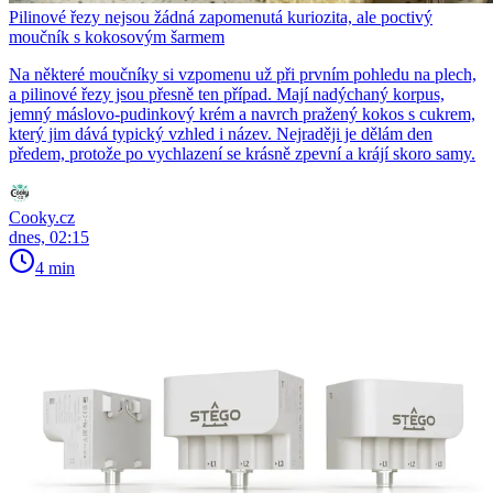
Pilinové řezy nejsou žádná zapomenutá kuriozita, ale poctivý
moučník s kokosovým šarmem
Na některé moučníky si vzpomenu už při prvním pohledu na plech,
a pilinové řezy jsou přesně ten případ. Mají nadýchaný korpus,
jemný máslovo-pudinkový krém a navrch pražený kokos s cukrem,
který jim dává typický vzhled i název. Nejraději je dělám den
předem, protože po vychlazení se krásně zpevní a krájí skoro samy.
Cooky.cz
dnes, 02:15
4 min