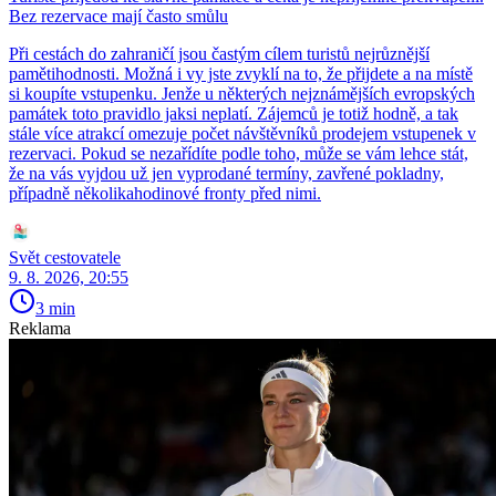
Bez rezervace mají často smůlu
Při cestách do zahraničí jsou častým cílem turistů nejrůznější
pamětihodnosti. Možná i vy jste zvyklí na to, že přijdete a na místě
si koupíte vstupenku. Jenže u některých nejznámějších evropských
památek toto pravidlo jaksi neplatí. Zájemců je totiž hodně, a tak
stále více atrakcí omezuje počet návštěvníků prodejem vstupenek v
rezervaci. Pokud se nezařídíte podle toho, může se vám lehce stát,
že na vás vyjdou už jen vyprodané termíny, zavřené pokladny,
případně několikahodinové fronty před nimi.
Svět cestovatele
9. 8. 2026, 20:55
3 min
Reklama