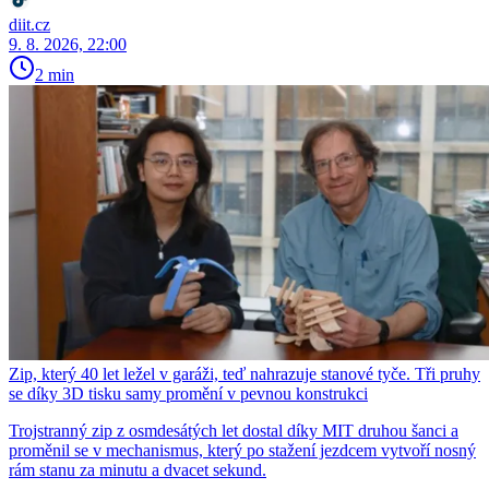
diit.cz
9. 8. 2026, 22:00
2 min
Zip, který 40 let ležel v garáži, teď nahrazuje stanové tyče. Tři pruhy
se díky 3D tisku samy promění v pevnou konstrukci
Trojstranný zip z osmdesátých let dostal díky MIT druhou šanci a
proměnil se v mechanismus, který po stažení jezdcem vytvoří nosný
rám stanu za minutu a dvacet sekund.