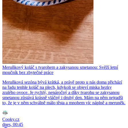
Meruňkový koláč s tvarohem a zakysanou smetanou: Svěží letní
moučník bez zbytečné práce
Meruňková sezóna bývá krátká, a právě proto u nás doma přichází
na řadu tenhle koláč na plech, kdykoli se objeví miska hezky
zralého ovoce. Je rychlý, nenáročný a díky tvarohu se zakysanou
smetanou zůstává krásně vláčný i druhý den. Mám na něm nejradši
to, že je v něm schválně málo těsta a mnohem víc náplně a meruněk.
Cooky.cz
dnes, 00:45