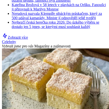
bizarní debatu, fanoušci byli zhnuseni!
Kateřina Brožová v 58 letech v plavkách na Orlíku. Fanoušci
ji přirovnali k Marilyn Monroe
Nerudová nazvala Klempíře stbáckým práskačem, který za
500 udával kamarády. Ministr jí odpověděl ještě tvrději
Nejhezčí česká herečka roku 2026: Do úzkého výběru se
dostalo jen 5 jmen, se kterými musí souhlasit každý
Zobrazit více
Celebrity
Vybrali jsme pro vás
Magazíny a zajímavosti