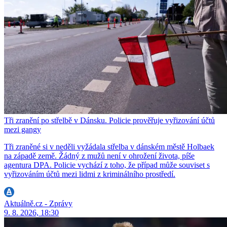
Tři zranění po střelbě v Dánsku. Policie prověřuje vyřizování účtů
mezi gangy
Tři zraněné si v neděli vyžádala střelba v dánském městě Holbaek
na západě země. Žádný z mužů není v ohrožení života, píše
agentura DPA. Policie vychází z toho, že případ může souviset s
vyřizováním účtů mezi lidmi z kriminálního prostředí.
Aktuálně.cz - Zprávy
9. 8. 2026, 18:30