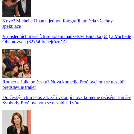
Krize? Michelle Obama jednou fotografií umlčela všechny
spekulace
V posledních měsících se kolem manželství Baracka (65) a Michelle
Obamových (62) šířily nejrůznější...
Romeo a Julie po česku? Nová komedie Proč bychom se nezabili
představuje trailer
Do českých kin letos 24. září vstoupí nová komedie režiséra Tomáše
Svobody Proč bychom se nezabili. Tvůrci...