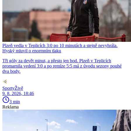
Plzeň vedla v Teplicích 3:0 po 10 minutách a stejně nevyhrála.
Hyský mluvil o enormním tlaku
Tři góly za devět minut, a přesto jen bod. Plzeň v Teplicích
promarnila vedení 3:0 a po remíze 5:5 má z úvodu sezony pouhé
dva body.
SportyŽivě
9. 8. 2026, 18:46
3 min
Reklama