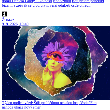
domu Daniela Landy. Okolnosti jeho vzniku jsou přitom poněkud
bizarní a zpěvák se proti první verzi události ostře ohradil.
Žena.cz
9. 8. 2026, 19:40
Týden podle hvězd: Štíři prohlédnou nekalou hru, Vodnářům
náhoda ukáže nový směr