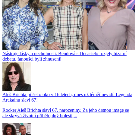
Nástroje lásky a nechutnosti: Bendová s Decastelo rozjely bizarní
debatu, fanoušci byli zhnuseni!
Aleš Brichta přišel o oko v 16 letech, dnes už téměř nevidí. Legenda
Arakainu slaví 67!
Rocker Aleš Brichta slaví 67. narozeniny. Za jeho drsnou image se
ale skrývá životní příběh plný bolesti,...