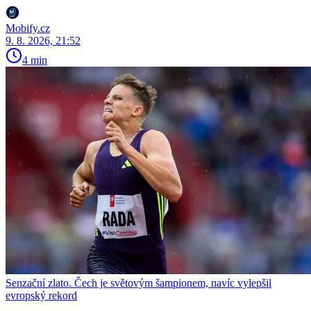
Mobify.cz
9. 8. 2026, 21:52
4 min
Senzační zlato. Čech je světovým šampionem, navíc vylepšil
evropský rekord