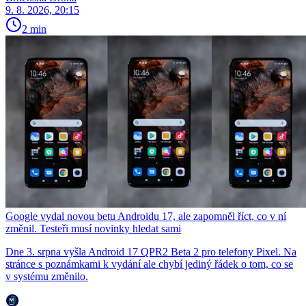
9. 8. 2026, 20:15
2 min
Google vydal novou betu Androidu 17, ale zapomněl říct, co v ní
změnil. Testeři musí novinky hledat sami
Dne 3. srpna vyšla Android 17 QPR2 Beta 2 pro telefony Pixel. Na
stránce s poznámkami k vydání ale chybí jediný řádek o tom, co se
v systému změnilo.