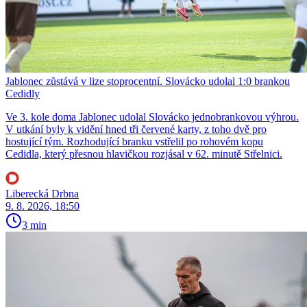
Jablonec zůstává v lize stoprocentní. Slovácko udolal 1:0 brankou
Cedidly
Ve 3. kole doma Jablonec udolal Slovácko jednobrankovou výhrou.
V utkání byly k vidění hned tři červené karty, z toho dvě pro
hostující tým. Rozhodující branku vstřelil po rohovém kopu
Cedidla, který přesnou hlavičkou rozjásal v 62. minutě Střelnici.
Liberecká Drbna
9. 8. 2026, 18:50
3 min