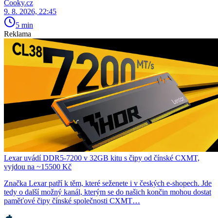
Cooky.cz
9. 8. 2026, 22:45
5 min
Reklama
Lexar uvádí DDR5-7200 v 32GB kitu s čipy od čínské CXMT,
vyjdou na ~15500 Kč
Značka Lexar patří k těm, které seženete i v českých e-shopech. Jde
tedy o další možný kanál, kterým se do našich končin mohou dostat
paměťové čipy čínské společnosti CXMT…