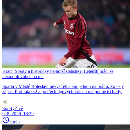
Krach Sparty a historicky nejhorší statistiky. Letenští hráči se
nezmohli vůbec na nic
Sparta v Mladé Boleslavi nevystřelila ani jednou na bránu. Za celý
zápas. Prohrála 0:2 a po třech ligových kolech má pouhé tři body.
SportyŽivě
9. 8. 2026, 18:29
3 min