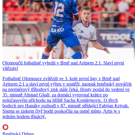
Olomoučtí fotbalisté vyhráli v Brně nad Artisem 2:1. Slaví první
vítězství
Fotbalisté Olomouce zvítězili ve 3. kole první ligy v Brně nad
Artisem 2:1 a slaví první výhru v soutěži, naopak brněnský nováček
na premiérový tříbodový zisk stále čeká. Hosty poslal do vedení ve
35. minutě Ahmad Ghali, za domácí vyrovnal krátce po
poločasovém příchodu na hřiště Sacha Komlejnovic. O třech
bodech pro Hanáky rozhodl v 87. minutě střídající Fabijan Krivak.
Sigma se ziskem čtyř bodů poskočila na osmé místo, Artis je s
jedním bodem třináctý.
Brněnská Drbna