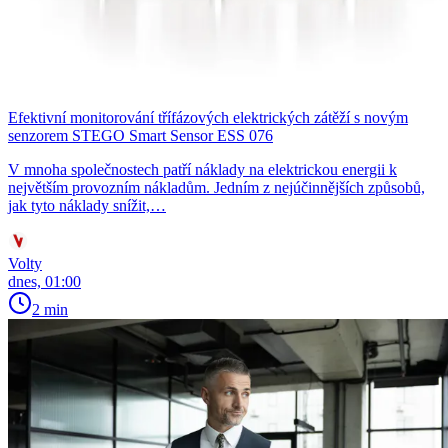
Efektivní monitorování třífázových elektrických zátěží s novým
senzorem STEGO Smart Sensor ESS 076
V mnoha společnostech patří náklady na elektrickou energii k
největším provozním nákladům. Jedním z nejúčinnějších způsobů,
jak tyto náklady snížit,…
Volty
dnes, 01:00
2 min