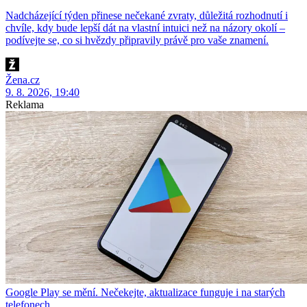
Nadcházející týden přinese nečekané zvraty, důležitá rozhodnutí i
chvíle, kdy bude lepší dát na vlastní intuici než na názory okolí –
podívejte se, co si hvězdy připravily právě pro vaše znamení.
Žena.cz
9. 8. 2026, 19:40
Reklama
Google Play se mění. Nečekejte, aktualizace funguje i na starých
telefonech