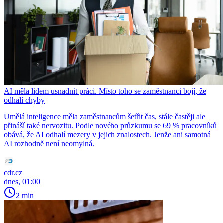
AI měla lidem usnadnit práci. Místo toho se zaměstnanci bojí, že
odhalí chyby
Umělá inteligence měla zaměstnancům šetřit čas, stále častěji ale
přináší také nervozitu. Podle nového průzkumu se 69 % pracovníků
obává, že AI odhalí mezery v jejich znalostech. Jenže ani samotná
AI rozhodně není neomylná.
cdr.cz
dnes, 01:00
2 min