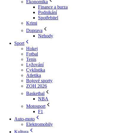
Ekonomika
Finance a burza
Podnikání
Spotřebitel
Krimi
Doprava
Nehody
Sport
Hokej
Fotbal
Tenis
Lyžování
Cyklistika
Atletika
Bojové sporty
ZOH 2026
Basketbal
NBA
Motosport
F1
Auto-moto
Elektromobily
Kultura