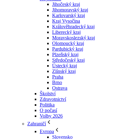
Jihočeský kraj
Jihomoravský kraj
Karlovarský kraj
Kraj Vysočina
Králověhradecký kraj
Liberecký kraj
Moravskoslezský kraj
Olomoucký kraj
Pardubický kraj
Plzeňský kraj
Středočeský kraj
Ústecký kraj
Zlínský kraj
Praha
Brno
Ostrava
Školství
Zdravotnictví
Politika
O počasí
Volby 2026
Zahraničí
Evropa
Slovensko