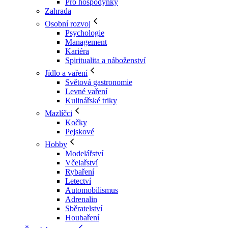
Pro hospodyňky
Zahrada
Osobní rozvoj
Psychologie
Management
Kariéra
Spiritualita a náboženství
Jídlo a vaření
Světová gastronomie
Levné vaření
Kulinářské triky
Mazlíčci
Kočky
Pejskové
Hobby
Modelářství
Včelařství
Rybaření
Letectví
Automobilismus
Adrenalin
Sběratelství
Houbaření