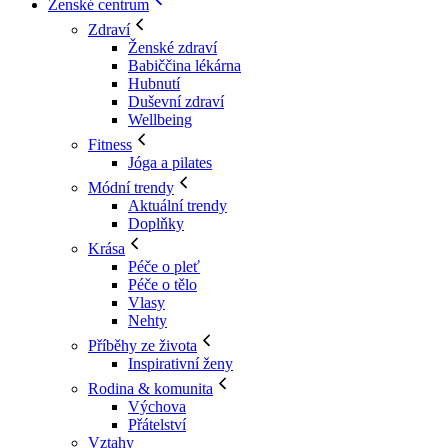
Ženské centrum
Zdraví
Ženské zdraví
Babiččina lékárna
Hubnutí
Duševní zdraví
Wellbeing
Fitness
Jóga a pilates
Módní trendy
Aktuální trendy
Doplňky
Krása
Péče o pleť
Péče o tělo
Vlasy
Nehty
Příběhy ze života
Inspirativní ženy
Rodina & komunita
Výchova
Přátelství
Vztahy