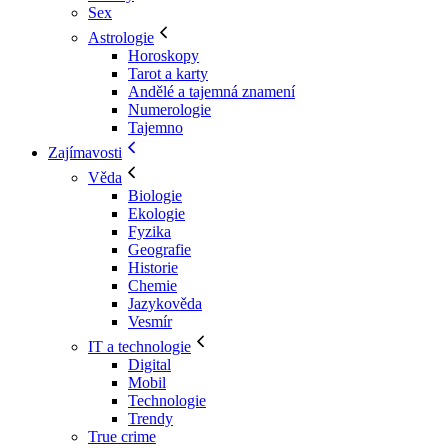
Sex
Astrologie
Horoskopy
Tarot a karty
Andělé a tajemná znamení
Numerologie
Tajemno
Zajímavosti
Věda
Biologie
Ekologie
Fyzika
Geografie
Historie
Chemie
Jazykověda
Vesmír
IT a technologie
Digital
Mobil
Technologie
Trendy
True crime