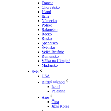
Francie
Chorvatsko
Island
Itálie
Německo
Polsko
Rakousko
Řecko
Rusko
Španělsko
Švédsko
Velká Británie
Rumunsko
Válka na Ukrajině
Maďarsko
Svět
USA
Blízký východ
Izrael
Palestina
Asie
Čína
Jižní Korea