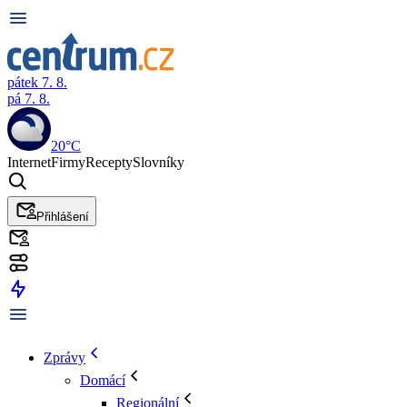
pátek 7. 8.
pá 7. 8.
20°C
Internet
Firmy
Recepty
Slovníky
Přihlášení
Zprávy
Domácí
Regionální