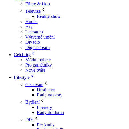
Filmy & kino
Televize
Reality show
Hudba
Hry
Literatura
Výtvarné umění
Divadlo
Digi a stream
Celebrity
Módní policie
Pro pamětníky
Nové tváře
Lifestyle
Cestování
Destinace
Rady na cesty
Bydlení
Interiery
Rady do domu
DIY
Pro kutily