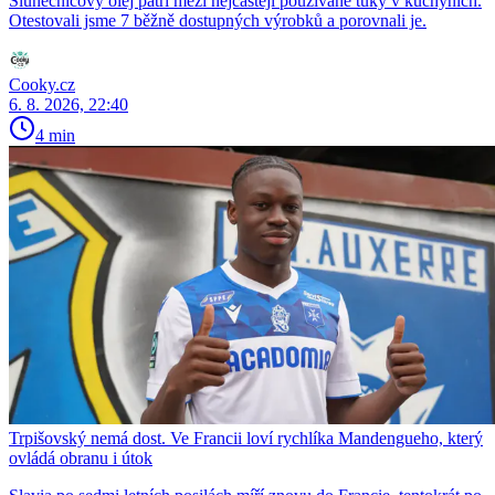
Slunečnicový olej patří mezi nejčastěji používané tuky v kuchyních.
Otestovali jsme 7 běžně dostupných výrobků a porovnali je.
Cooky.cz
6. 8. 2026, 22:40
4 min
Trpišovský nemá dost. Ve Francii loví rychlíka Mandengueho, který
ovládá obranu i útok