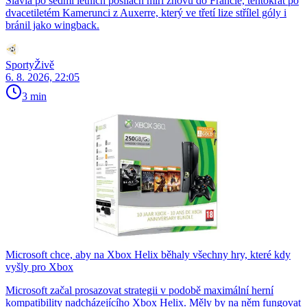
Slavia po sedmi letních posilách míří znovu do Francie, tentokrát po
dvacetiletém Kamerunci z Auxerre, který ve třetí lize střílel góly i
bránil jako wingback.
SportyŽivě
6. 8. 2026, 22:05
3 min
Microsoft chce, aby na Xbox Helix běhaly všechny hry, které kdy
vyšly pro Xbox
Microsoft začal prosazovat strategii v podobě maximální herní
kompatibility nadcházejícího Xbox Helix. Měly by na něm fungovat