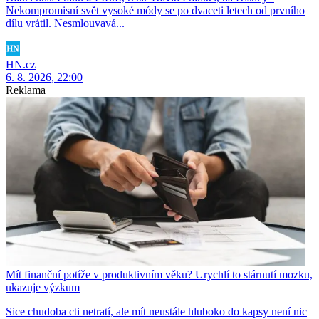
Nekompromisní svět vysoké módy se po dvaceti letech od prvního
dílu vrátil. Nesmlouvavá...
HN.cz
6. 8. 2026, 22:00
Reklama
Mít finanční potíže v produktivním věku? Urychlí to stárnutí mozku,
ukazuje výzkum
Sice chudoba cti netratí, ale mít neustále hluboko do kapsy není nic