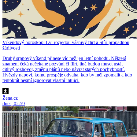
Víkendový horoskop: Lvi rozjedou vášnivý flirt a Štíři propadnou
žárlivosti
Druhý srpnový víkend přinese víc než jen letní pohodu. Některá
znamení čeká nečekané pozvání či flirt, jiná budou muset ustát
citlivý rozhovor, změnu plánů nebo návrat starých pochybností.
Hvězdy napoví, komu prospěje odvaha, kdo by měl zpomalit a kdo
tentokrát nesmí ignorovat vlastní intuici.
Žena.cz
dnes, 02:59