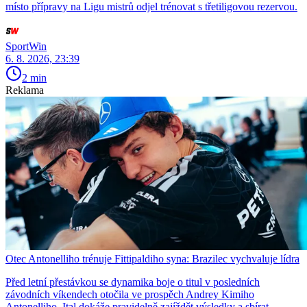
místo přípravy na Ligu mistrů odjel trénovat s třetiligovou rezervou.
SportWin
6. 8. 2026, 23:39
2 min
Reklama
Otec Antonelliho trénuje Fittipaldiho syna: Brazilec vychvaluje lídra
Před letní přestávkou se dynamika boje o titul v posledních
závodních víkendech otočila ve prospěch Andrey Kimiho
Antonelliho. Ital dokáže pravidelně zajíždět výsledky a sbírat