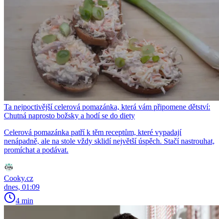
Ta nejpoctivější celerová pomazánka, která vám připomene dětství:
Chutná naprosto božsky a hodí se do diety
Celerová pomazánka patří k těm receptům, které vypadají
nenápadně, ale na stole vždy sklidí největší úspěch. Stačí nastrouhat,
promíchat a podávat.
Cooky.cz
dnes, 01:09
4 min