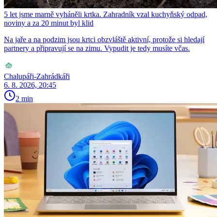
5 let jsme marně vyháněli krtka. Zahradník vzal kuchyňský odpad,
noviny a za 20 minut byl klid
Na jaře a na podzim jsou krtci obzvláště aktivní, protože si hledají
partnery a připravují se na zimu. Vypudit je tedy musíte včas.
Chalupáři-Zahrádkáři
6. 8. 2026, 20:45
2 min