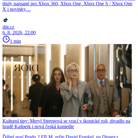
tituly napsané pro Xbox 360, Xbox One, Xbox One S / Xbox One
X i novinky…
diit.cz
6. 8. 2026, 22:00
1 min
Kulturní tipy: Meryl Streepová se vrací v ikonické roli, divadlo na
hradě Kašperk i nová česká komedie
Ďábel nosí Pradu 2 FILM, režie David Frankel, na Disney+