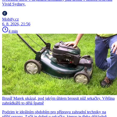
Vivid Sydney.
Mobify.cz
6. 8. 2026, 21:56
4 min
Brusíř Marek ukázal, pod jakým úhlem brousit nůž sekačky. Většina
zahrádkářů to dělá špatně
Podzim je ideálním obdobím pro přípravu zahradní techniky na
příští sezonu. Začít je dobré u sekačky, kterou je třeba důkladně