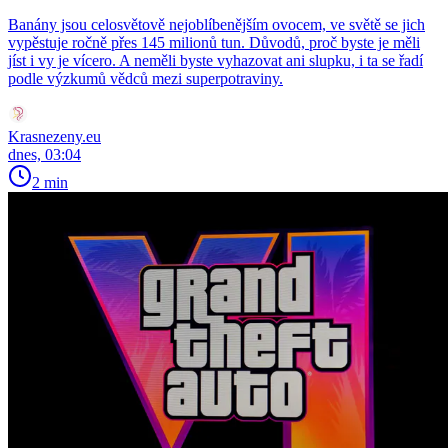
Banány jsou celosvětově nejoblíbenějším ovocem, ve světě se jich
vypěstuje ročně přes 145 milionů tun. Důvodů, proč byste je měli
jíst i vy je vícero. A neměli byste vyhazovat ani slupku, i ta se řadí
podle výzkumů vědců mezi superpotraviny.
Krasnezeny.eu
dnes, 03:04
2 min