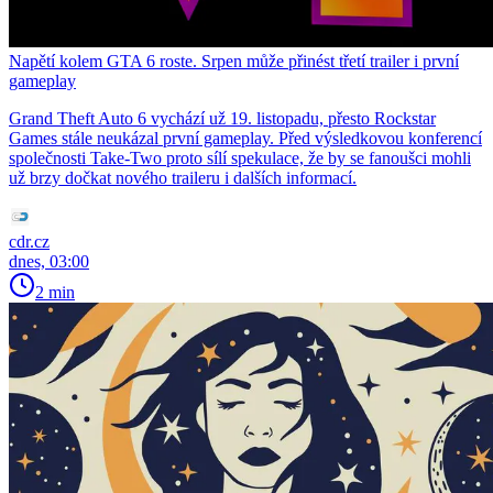
Napětí kolem GTA 6 roste. Srpen může přinést třetí trailer i první
gameplay
Grand Theft Auto 6 vychází už 19. listopadu, přesto Rockstar
Games stále neukázal první gameplay. Před výsledkovou konferencí
společnosti Take-Two proto sílí spekulace, že by se fanoušci mohli
už brzy dočkat nového traileru i dalších informací.
cdr.cz
dnes, 03:00
2 min