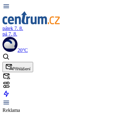
pátek 7. 8.
pá 7. 8.
20°C
Přihlášení
Reklama