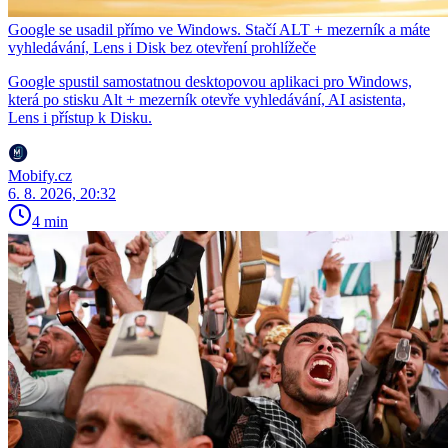
Google se usadil přímo ve Windows. Stačí ALT + mezerník a máte
vyhledávání, Lens i Disk bez otevření prohlížeče
Google spustil samostatnou desktopovou aplikaci pro Windows,
která po stisku Alt + mezerník otevře vyhledávání, AI asistenta,
Lens i přístup k Disku.
Mobify.cz
6. 8. 2026, 20:32
4 min