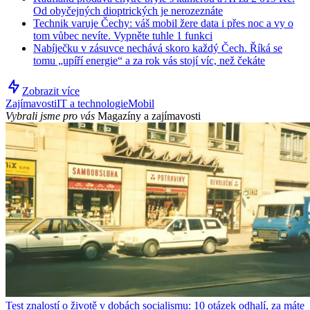
Od obyčejných dioptrických je nerozeznáte
Technik varuje Čechy: váš mobil žere data i přes noc a vy o
tom vůbec nevíte. Vypněte tuhle 1 funkci
Nabíječku v zásuvce nechává skoro každý Čech. Říká se
tomu „upíří energie“ a za rok vás stojí víc, než čekáte
Zobrazit více
Zajímavosti
IT a technologie
Mobil
Vybrali jsme pro vás
Magazíny a zajímavosti
Test znalostí o životě v dobách socialismu: 10 otázek odhalí, za máte