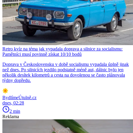
Retro kvíz na téma jak vypadala doprava a silnice za socialismu:
Pamětníci musí povinně získat 10/10 bodů
Doprava v Československu v době socialismu vypadala úplně jinak
než dnes. Po silnicích jezdilo podstatně méně aut, dálnic bylo jen
několik desítek kilometrů a cesta na dovolenou se často plánovala
týdny dopředu.
BydlímeÚtulně.cz
dnes, 02:28
2 min
Reklama