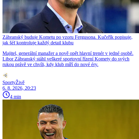
Zábranský buduje Kometu po vzoru Fergusona. Kučeřík popisuje,
jak šéf kontroluje každý detail klubu
Majitel, generální manažer a nově opět hlavní trenér v jedné osobě.
Libor Zábranský stáhl veškeré sportovní řízení Komety do svých
rukou právě ve chvíli, kdy klub míří do nové éry.
SportyŽivě
6. 8. 2026, 20:23
4 min