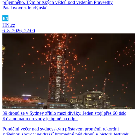
příjemného. Tým britských vědců pod vedením Praveethy
Patalayové z londýnské...
HN.cz
6. 8. 2026, 22:00
89 dronů se v Sydney zřítilo mezi diváky. Jeden stojí přes 60 tisíc
Kč a po pádu do vody je úplně na odpis
Pondělní večer nad sydneyským přístavem proměnil rekordní
světelnou show v nejdražší hromadný pád dronů v historii festivalu