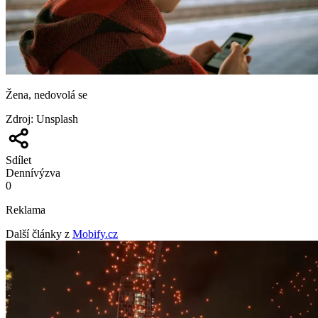
Žena, nedovolá se
Zdroj
:
Unsplash
Sdílet
Denní
výzva
0
Reklama
Další články z
Mobify.cz