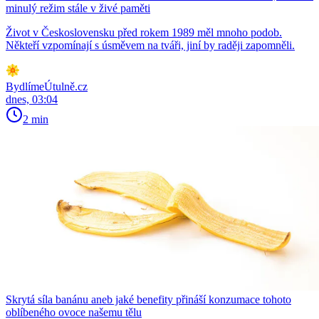
minulý režim stále v živé paměti
Život v Československu před rokem 1989 měl mnoho podob.
Někteří vzpomínají s úsměvem na tváři, jiní by raději zapomněli.
BydlímeÚtulně.cz
dnes, 03:04
2 min
Skrytá síla banánu aneb jaké benefity přináší konzumace tohoto
oblíbeného ovoce našemu tělu