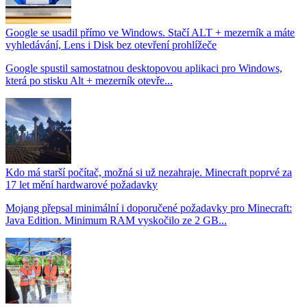
Google se usadil přímo ve Windows. Stačí ALT + mezerník a máte
vyhledávání, Lens i Disk bez otevření prohlížeče
Google spustil samostatnou desktopovou aplikaci pro Windows,
která po stisku Alt + mezerník otevře...
Kdo má starší počítač, možná si už nezahraje. Minecraft poprvé za
17 let mění hardwarové požadavky
Mojang přepsal minimální i doporučené požadavky pro Minecraft:
Java Edition. Minimum RAM vyskočilo ze 2 GB...