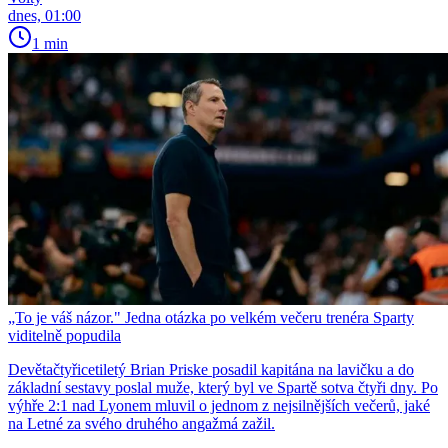
dnes, 01:00
1 min
„To je váš názor." Jedna otázka po velkém večeru trenéra Sparty
viditelně popudila
Devětačtyřicetiletý Brian Priske posadil kapitána na lavičku a do
základní sestavy poslal muže, který byl ve Spartě sotva čtyři dny. Po
výhře 2:1 nad Lyonem mluvil o jednom z nejsilnějších večerů, jaké
na Letné za svého druhého angažmá zažil.