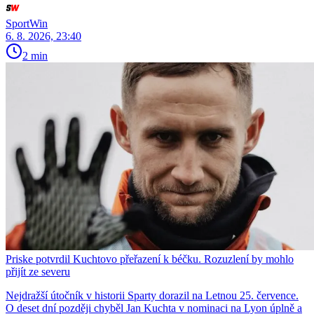
SportWin
6. 8. 2026, 23:40
2 min
Priske potvrdil Kuchtovo přeřazení k béčku. Rozuzlení by mohlo
přijít ze severu
Nejdražší útočník v historii Sparty dorazil na Letnou 25. července.
O deset dní později chyběl Jan Kuchta v nominaci na Lyon úplně a