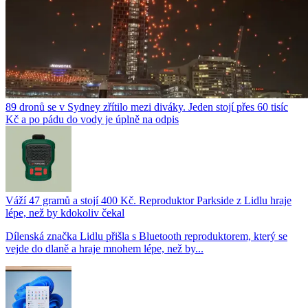
89 dronů se v Sydney zřítilo mezi diváky. Jeden stojí přes 60 tisíc
Kč a po pádu do vody je úplně na odpis
Váží 47 gramů a stojí 400 Kč. Reproduktor Parkside z Lidlu hraje
lépe, než by kdokoliv čekal
Dílenská značka Lidlu přišla s Bluetooth reproduktorem, který se
vejde do dlaně a hraje mnohem lépe, než by...