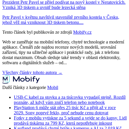
Prezident Petr Pavel se přijel podívat na nový kostel v Neratovicích.
Vzniká 3D tiskem a uvnitř bude lezecká stěna
Petr Pavel v květnu navštívil staveniště prvního kostela v Česku,
jehož věž má vzniknout 3D tiskem betonu....
Tento článek byl publikován ze zdrojů
Mobify.cz
Web se zaměřuje na mobilní telefony, chytré technologie a moderní
aplikace. Čtenáři zde najdou recenze nových modelů, srovnání
zařízení, tipy na užitečné aplikace i praktické rady, jak z telefonu
dostat maximum. Obsah sleduje také trendy v oblasti elektroniky,
softwaru a digitálních služeb – od...
Všechny články tohoto autora →
Další články z kategorie
Mobil
USB-C kabel za stovku a za tisícovku vypadají stejně. Rozdíl
poznáte, až když vám zničí telefon nebo notebook
PlayStation 6 může stát přes 25 tisíc Kč a přijít až v roce
2029. Sony poprvé řeklo, proč nebude cenu dotovat
Fotky z mobilu vytiskne za 5 sekund a vejde se do kapsy. Lidl
prodává tiskárnu za 799 Kč, která nepotřebuje inkoust
Kaufland prodává chytré brýle s kamerou a AI za 2 019 Kč.