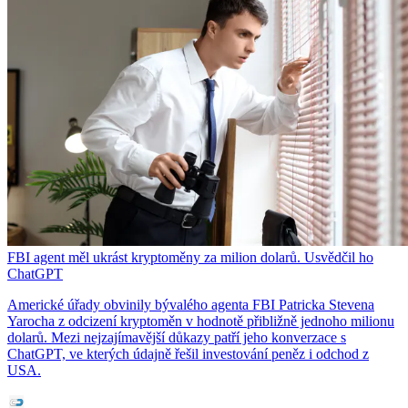
FBI agent měl ukrást kryptoměny za milion dolarů. Usvědčil ho
ChatGPT
Americké úřady obvinily bývalého agenta FBI Patricka Stevena
Yarocha z odcizení kryptoměn v hodnotě přibližně jednoho milionu
dolarů. Mezi nejzajímavější důkazy patří jeho konverzace s
ChatGPT, ve kterých údajně řešil investování peněz i odchod z
USA.