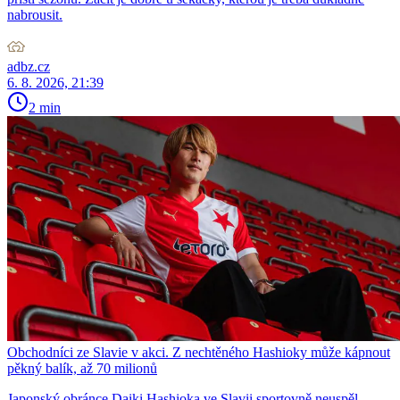
nabrousit.
adbz.cz
6. 8. 2026, 21:39
2 min
Obchodníci ze Slavie v akci. Z nechtěného Hashioky může kápnout
pěkný balík, až 70 milionů
Japonský obránce Daiki Hashioka ve Slavii sportovně neuspěl,