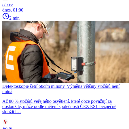
cdr.cz
dnes, 01:00
2 min
Defektoskopie šetří obcím miliony. Výměna většiny stožárů není
nutná
Až 80 % stožárů veřejného osvětlení, které obce považují za
dosloužilé, může podle měření společnosti ČEZ ESL bezpečně
sloužit i…
Volty