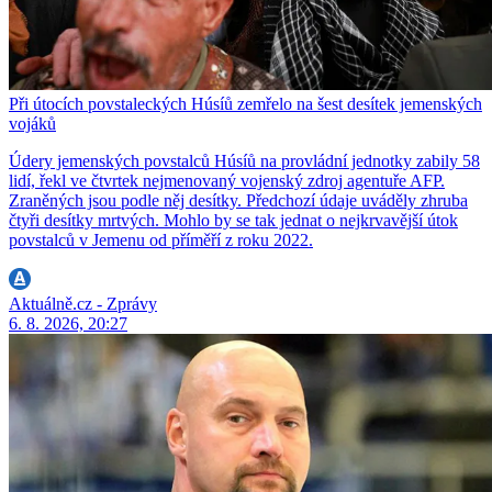
Při útocích povstaleckých Húsíů zemřelo na šest desítek jemenských
vojáků
Údery jemenských povstalců Húsíů na provládní jednotky zabily 58
lidí, řekl ve čtvrtek nejmenovaný vojenský zdroj agentuře AFP.
Zraněných jsou podle něj desítky. Předchozí údaje uváděly zhruba
čtyři desítky mrtvých. Mohlo by se tak jednat o nejkrvavější útok
povstalců v Jemenu od příměří z roku 2022.
Aktuálně.cz - Zprávy
6. 8. 2026, 20:27