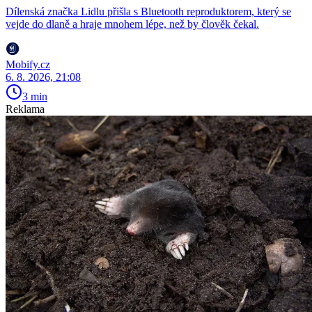
Dílenská značka Lidlu přišla s Bluetooth reproduktorem, který se
vejde do dlaně a hraje mnohem lépe, než by člověk čekal.
Mobify.cz
6. 8. 2026, 21:08
3 min
Reklama