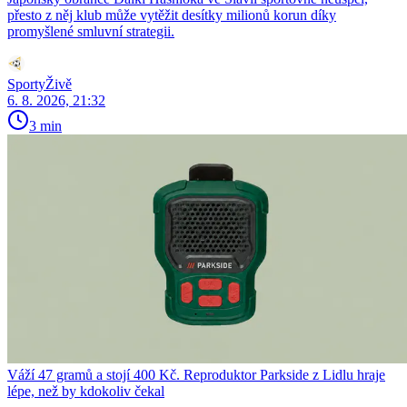
přesto z něj klub může vytěžit desítky milionů korun díky
promyšlené smluvní strategii.
SportyŽivě
6. 8. 2026, 21:32
3 min
Váží 47 gramů a stojí 400 Kč. Reproduktor Parkside z Lidlu hraje
lépe, než by kdokoliv čekal