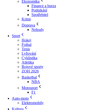
Ekonomika
Finance a burza
Podnikání
Spotřebitel
Krimi
Doprava
Nehody
Sport
Hokej
Fotbal
Tenis
Lyžování
Cyklistika
Atletika
Bojové sporty
ZOH 2026
Basketbal
NBA
Motosport
F1
Auto-moto
Elektromobily
Kultura