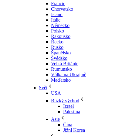
Francie
Chorvatsko
Island
Itálie
Německo
Polsko
Rakousko
Řecko
Rusko
Španělsko
Švédsko
Velká Británie
Rumunsko
Válka na Ukrajině
Maďarsko
Svět
USA
Blízký východ
Izrael
Palestina
Asie
Čína
Jižní Korea