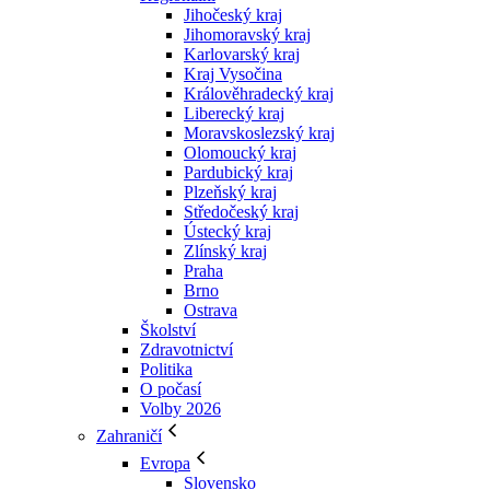
Jihočeský kraj
Jihomoravský kraj
Karlovarský kraj
Kraj Vysočina
Králověhradecký kraj
Liberecký kraj
Moravskoslezský kraj
Olomoucký kraj
Pardubický kraj
Plzeňský kraj
Středočeský kraj
Ústecký kraj
Zlínský kraj
Praha
Brno
Ostrava
Školství
Zdravotnictví
Politika
O počasí
Volby 2026
Zahraničí
Evropa
Slovensko