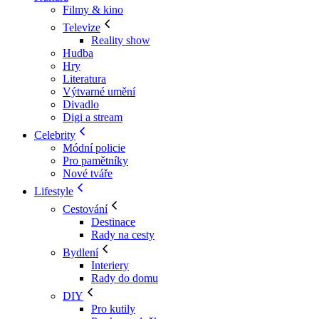
Filmy & kino
Televize
Reality show
Hudba
Hry
Literatura
Výtvarné umění
Divadlo
Digi a stream
Celebrity
Módní policie
Pro pamětníky
Nové tváře
Lifestyle
Cestování
Destinace
Rady na cesty
Bydlení
Interiery
Rady do domu
DIY
Pro kutily