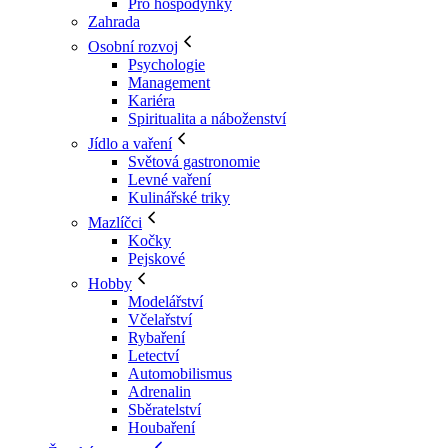
Pro hospodyňky
Zahrada
Osobní rozvoj
Psychologie
Management
Kariéra
Spiritualita a náboženství
Jídlo a vaření
Světová gastronomie
Levné vaření
Kulinářské triky
Mazlíčci
Kočky
Pejskové
Hobby
Modelářství
Včelařství
Rybaření
Letectví
Automobilismus
Adrenalin
Sběratelství
Houbaření