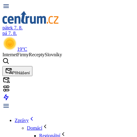
pátek 7. 8.
pá 7. 8.
19°C
Internet
Firmy
Recepty
Slovníky
Přihlášení
Zprávy
Domácí
Regionální