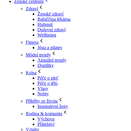
Ženské centrum
Zdraví
Ženské zdraví
Babiččina lékárna
Hubnutí
Duševní zdraví
Wellbeing
Fitness
Jóga a pilates
Módní trendy
Aktuální trendy
Doplňky
Krása
Péče o pleť
Péče o tělo
Vlasy
Nehty
Příběhy ze života
Inspirativní ženy
Rodina & komunita
Výchova
Přátelství
Vztahy