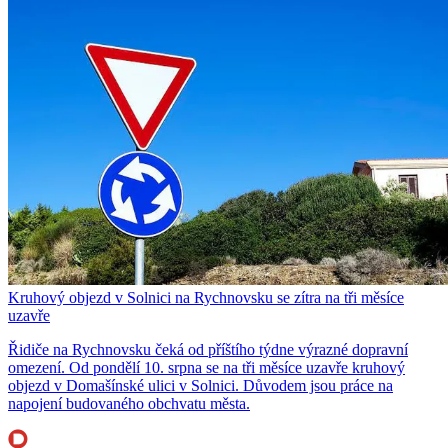
Kruhový objezd v Solnici na Rychnovsku se zítra na tři měsíce
uzavře
Řidiče na Rychnovsku čeká od příštího týdne výrazné dopravní
omezení. Od pondělí 10. srpna se na tři měsíce uzavře kruhový
objezd v Domašínské ulici v Solnici. Důvodem jsou práce na
napojení budovaného obchvatu města.