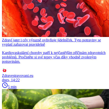
Zdraví jater i cév výrazně ovlivňuje jídelníček. Tyto potraviny se
vyplatí zařazovat pravidelně
Kardiovaskulární choroby patří k nejčastějším příčinám zdravotních
problémů. Pročistěte si své tepny včas díky vhodně zvoleným
potravinám.
Zdravestravovani.eu
dnes, 14:22
5 min