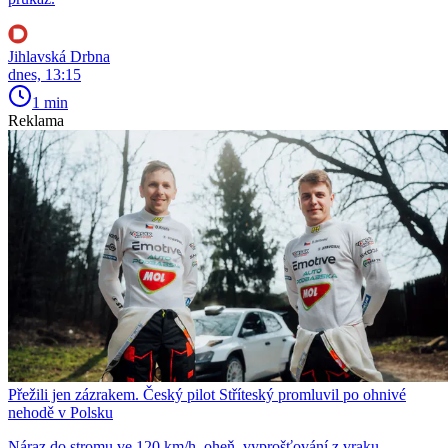
Jihlavská Drbna
dnes, 13:15
1 min
Reklama
Přežili jen zázrakem. Český pilot Stříteský promluvil po ohnivé
nehodě v Polsku
Náraz do stromu ve 120 km/h, oheň, vyprošťování z vraku.