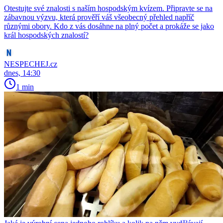
Otestujte své znalosti s naším hospodským kvízem. Připravte se na
zábavnou výzvu, která prověří váš všeobecný přehled napříč
různými obory. Kdo z vás dosáhne na plný počet a prokáže se jako
král hospodských znalostí?
NESPECHEJ.cz
dnes, 14:30
1 min