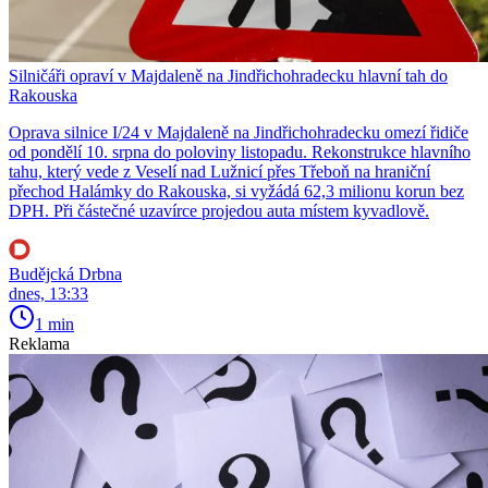
Silničáři opraví v Majdaleně na Jindřichohradecku hlavní tah do
Rakouska
Oprava silnice I/24 v Majdaleně na Jindřichohradecku omezí řidiče
od pondělí 10. srpna do poloviny listopadu. Rekonstrukce hlavního
tahu, který vede z Veselí nad Lužnicí přes Třeboň na hraniční
přechod Halámky do Rakouska, si vyžádá 62,3 milionu korun bez
DPH. Při částečné uzavírce projedou auta místem kyvadlově.
Budějcká Drbna
dnes, 13:33
1 min
Reklama