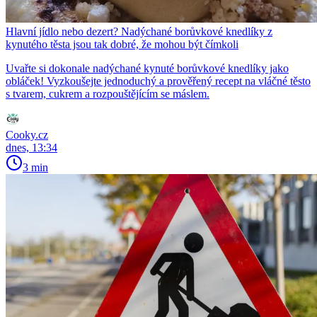
Hlavní jídlo nebo dezert? Nadýchané borůvkové knedlíky z
kynutého těsta jsou tak dobré, že mohou být čímkoli
Uvařte si dokonale nadýchané kynuté borůvkové knedlíky jako
obláček! Vyzkoušejte jednoduchý a prověřený recept na vláčné těsto
s tvarem, cukrem a rozpouštějícím se máslem.
Cooky.cz
dnes, 13:34
3 min