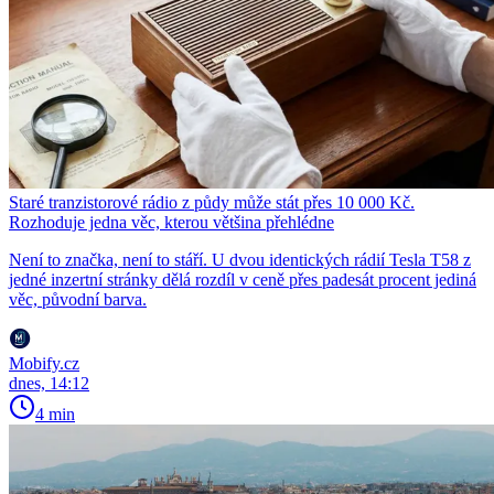
Staré tranzistorové rádio z půdy může stát přes 10 000 Kč.
Rozhoduje jedna věc, kterou většina přehlédne
Není to značka, není to stáří. U dvou identických rádií Tesla T58 z
jedné inzertní stránky dělá rozdíl v ceně přes padesát procent jediná
věc, původní barva.
Mobify.cz
dnes, 14:12
4 min