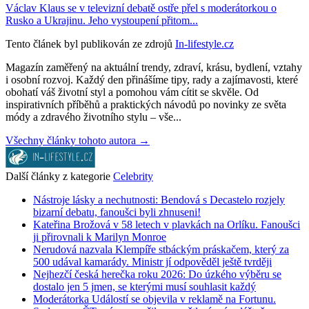
Václav Klaus se v televizní debatě ostře přel s moderátorkou o
Rusko a Ukrajinu. Jeho vystoupení přitom...
Tento článek byl publikován ze zdrojů
In-lifestyle.cz
Magazín zaměřený na aktuální trendy, zdraví, krásu, bydlení, vztahy
i osobní rozvoj. Každý den přinášíme tipy, rady a zajímavosti, které
obohatí váš životní styl a pomohou vám cítit se skvěle. Od
inspirativních příběhů a praktických návodů po novinky ze světa
módy a zdravého životního stylu – vše...
Všechny články tohoto autora →
Další články z kategorie
Celebrity
Nástroje lásky a nechutnosti: Bendová s Decastelo rozjely
bizarní debatu, fanoušci byli zhnuseni!
Kateřina Brožová v 58 letech v plavkách na Orlíku. Fanoušci
ji přirovnali k Marilyn Monroe
Nerudová nazvala Klempíře stbáckým práskačem, který za
500 udával kamarády. Ministr jí odpověděl ještě tvrději
Nejhezčí česká herečka roku 2026: Do úzkého výběru se
dostalo jen 5 jmen, se kterými musí souhlasit každý
Moderátorka Událostí se objevila v reklamě na Fortunu.