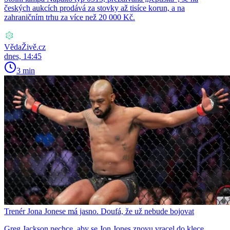
českých aukcích prodává za stovky až tisíce korun, a na
zahraničním trhu za více než 20 000 Kč.
VědaŽivě.cz
dnes, 14:45
3 min
Trenér Jona Jonese má jasno. Doufá, že už nebude bojovat
Greg Jackson nechce, aby se Jon Jones znovu vracel do klece.