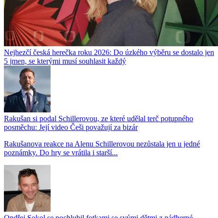
Nejhezčí česká herečka roku 2026: Do úzkého výběru se dostalo jen
5 jmen, se kterými musí souhlasit každý
Rakušan si podal Schillerovou, ze které udělal terč potupného
posměchu: Její video Češi považují za bizár
Rakušanova reakce na Alenu Schillerovou nezůstala jen u jedné
poznámky. Do hry se vrátila i starší...
Ondřej Sokol se pochlubil fotkami se svými dětmi z nádherné