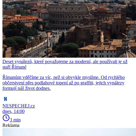
Deset vynálezů, které považujeme za moderní, ale používali je už
staří Římané
Římanům vděčíme za víc, než si obvykle myslíme. Od rychlého
občerstvení přes podlahové topení až po graffiti, jejich vynálezy
formují náš život dodnes.
NESPECHEJ.cz
dnes, 14:00
3 min
Reklama