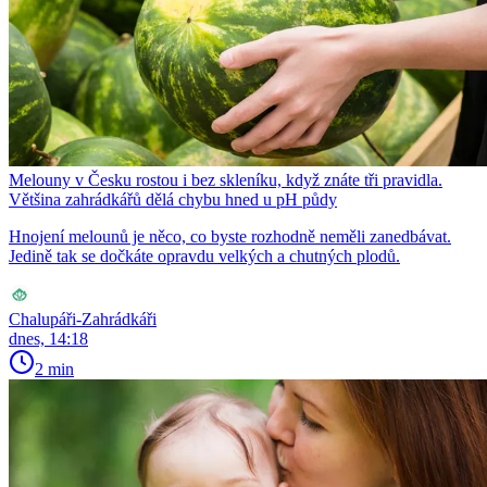
Melouny v Česku rostou i bez skleníku, když znáte tři pravidla.
Většina zahrádkářů dělá chybu hned u pH půdy
Hnojení melounů je něco, co byste rozhodně neměli zanedbávat.
Jedině tak se dočkáte opravdu velkých a chutných plodů.
Chalupáři-Zahrádkáři
dnes, 14:18
2 min