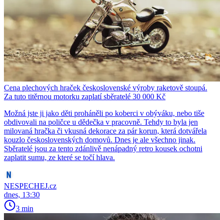
Cena plechových hraček československé výroby raketově stoupá.
Za tuto titěrnou motorku zaplatí sběratelé 30 000 Kč
Možná jste ji jako děti proháněli po koberci v obýváku, nebo tiše
obdivovali na poličce u dědečka v pracovně. Tehdy to byla jen
milovaná hračka či vkusná dekorace za pár korun, která dotvářela
kouzlo československých domovů. Dnes je ale všechno jinak.
Sběratelé jsou za tento zdánlivě nenápadný retro kousek ochotni
zaplatit sumu, ze které se točí hlava.
NESPECHEJ.cz
dnes, 13:30
3 min