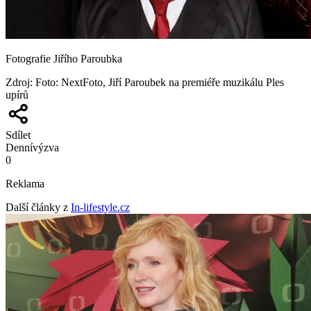
Fotografie Jiřího Paroubka
Zdroj
:
Foto: NextFoto, Jiří Paroubek na premiéře muzikálu Ples
upírů
Sdílet
Denní
výzva
0
Reklama
Další články z
In-lifestyle.cz