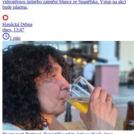
videopřenos úplného zatmění Slunce ze Španělska. Vstup na akci
bude zdarma.
Hanácká Drbna
dnes, 13:47
1 min