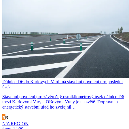
Dálnice D6 do Karlových Varů má stavební povolení pro poslední
úsek
Stavební povolení pro závěrečný osmikilometrový úsek dálnice D6
mezi Karlovými Vary a Olšovými Vraty je na světě. Dopravní a
energetický stavební úřad ho zveřejnil…
Náš REGION
dnes, 14:00