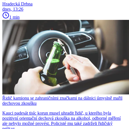
Hradecká Drbna
dnes, 13:26
1 min
Řidič kamionu se zahraničními značkami na dálnici úmyslně mařil
dechovou zkoušku
Kauci padesát tisíc korun musel uhradit řidič, u kterého byla
pozitivní orientační dechová zkouška na alkohol, odborné měření
ale nebylo možné provést. Policisté mu také zadrželi řidičský
průkaz.