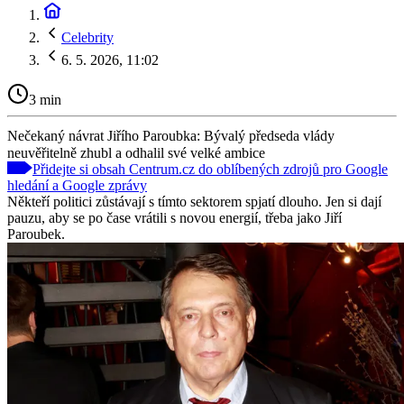
Celebrity
6. 5. 2026, 11:02
3 min
Nečekaný návrat Jiřího Paroubka: Bývalý předseda vlády
neuvěřitelně zhubl a odhalil své velké ambice
Přidejte si obsah Centrum.cz do oblíbených zdrojů pro Google
hledání a Google zprávy
Někteří politici zůstávají s tímto sektorem spjatí dlouho. Jen si dají
pauzu, aby se po čase vrátili s novou energií, třeba jako Jiří
Paroubek.