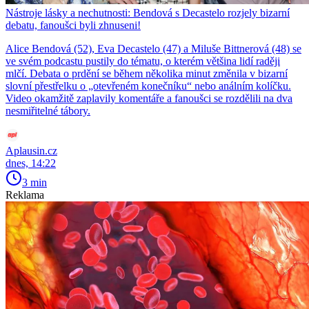
Nástroje lásky a nechutnosti: Bendová s Decastelo rozjely bizarní
debatu, fanoušci byli zhnuseni!
Alice Bendová (52), Eva Decastelo (47) a Miluše Bittnerová (48) se
ve svém podcastu pustily do tématu, o kterém většina lidí raději
mlčí. Debata o prdění se během několika minut změnila v bizarní
slovní přestřelku o „otevřeném konečníku“ nebo análním kolíčku.
Video okamžitě zaplavily komentáře a fanoušci se rozdělili na dva
nesmiřitelné tábory.
Aplausin.cz
dnes, 14:22
3 min
Reklama