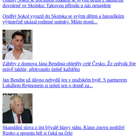
dovolené ve Skotsku: Takovou přírodu u nás nenajdete
Ondřej Sokol vyrazil do Skotska se svými dětmi a fanouškům
výjimečně ukázal rodinné snímky. Místo tropů...
Záběry z domova Jana Bendiga obletěly celé Česko. Že zpěvák žije
právě takhle, překvapilo úplně každého
Jan Bendig už dávno nebydlí jen v pražském bytě. S partnerem
Lukášem Rejmonem si splnil sen o domě za...
Skandální slova z úst bývalé hlavy státu. Klaus znovu podržel
Rusko a spousta lidí si ťuká na čelo