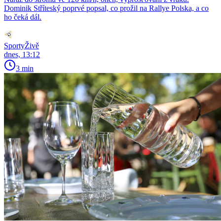
Dominik Stříteský poprvé popsal, co prožil na Rallye Polska, a co
ho čeká dál.
SportyŽivě
dnes, 13:12
3 min