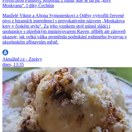
Pivem proti Putinovi. Reportáž z místa, kde se dá pít „krev
Moskvana“. I díky Čechům
Manželé Viktor a Aljona Symonenkovi z Oděsy vytvořili červené
pivo z bizarních ingrediencí s provokativním názvem „Moskalova
krev v českém stylu“. Za jeho vznikem stojí místní sládci i
spolupráce s plzeňským minipivovarem Raven, příběh ale zároveň
ukazuje, jak velká válka proměnila podnikání rodinného byznysu v
ukrajinském přístavním městě.
Aktuálně.cz - Zprávy
dnes, 13:35