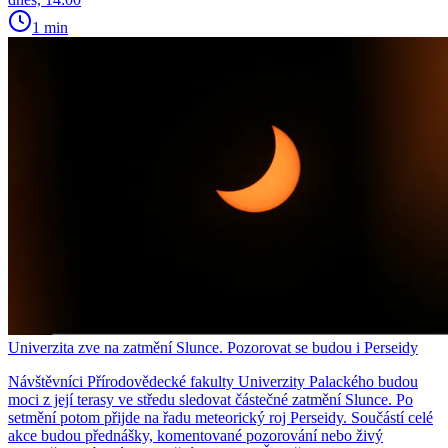
1 min
Univerzita zve na zatmění Slunce. Pozorovat se budou i Perseidy
Návštěvníci Přírodovědecké fakulty Univerzity Palackého budou
moci z její terasy ve středu sledovat částečné zatmění Slunce. Po
setmění potom přijde na řadu meteorický roj Perseidy. Součástí celé
akce budou přednášky, komentované pozorování nebo živý