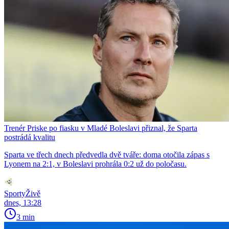
Trenér Priske po fiasku v Mladé Boleslavi přiznal, že Sparta
postrádá kvalitu
Sparta ve třech dnech předvedla dvě tváře: doma otočila zápas s
Lyonem na 2:1, v Boleslavi prohrála 0:2 už do poločasu.
SportyŽivě
dnes, 13:28
3 min