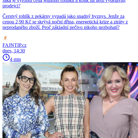
Jaká je výrobní cena jednoho rohlíku a kolik na něm vydělávají
prodejci?
Čerstvý rohlík z pekárny vypadá jako snadný byznys. Jenže za
cenou 2,90 Kč se skrývá noční dřina, energetická krize a ztráty z
neprodaného zboží. Proč základní pečivo nikoho nezbohatí?
FAJNTIP.cz
dnes, 14:30
4 min