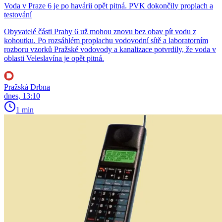
Voda v Praze 6 je po havárii opět pitná. PVK dokončily proplach a
testování
Obyvatelé části Prahy 6 už mohou znovu bez obav pít vodu z
kohoutku. Po rozsáhlém proplachu vodovodní sítě a laboratorním
rozboru vzorků Pražské vodovody a kanalizace potvrdily, že voda v
oblasti Veleslavína je opět pitná.
Pražská Drbna
dnes, 13:10
1 min