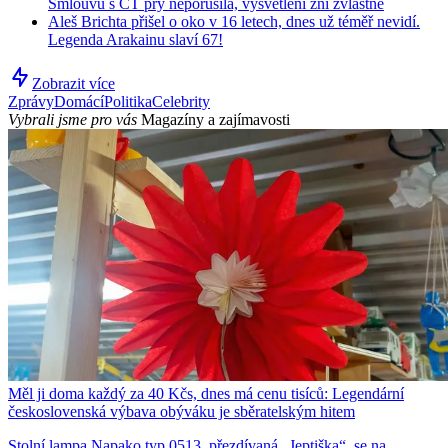
Smlouvu s ČT prý neporušila, vysvětlení zní zvláštně
Aleš Brichta přišel o oko v 16 letech, dnes už téměř nevidí.
Legenda Arakainu slaví 67!
Zobrazit více
Zprávy
Domácí
Politika
Celebrity
Vybrali jsme pro vás
Magazíny a zajímavosti
Měl ji doma každý za 40 Kčs, dnes má cenu tisíců: Legendární
československá výbava obýváku je sběratelským hitem
Stolní lampa Napako typ 0513, přezdívaná „Jeptiška“, se na