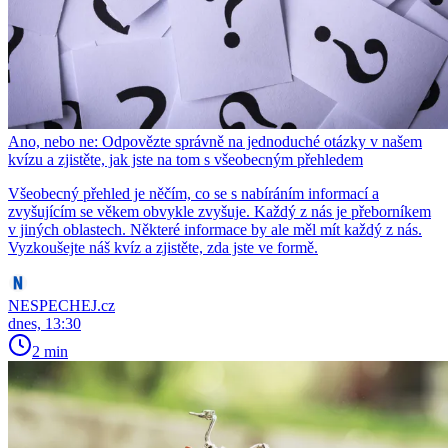
Ano, nebo ne: Odpovězte správně na jednoduché otázky v našem
kvízu a zjistěte, jak jste na tom s všeobecným přehledem
Všeobecný přehled je něčím, co se s nabíráním informací a
zvyšujícím se věkem obvykle zvyšuje. Každý z nás je přeborníkem
v jiných oblastech. Některé informace by ale měl mít každý z nás.
Vyzkoušejte náš kvíz a zjistěte, zda jste ve formě.
NESPECHEJ.cz
dnes, 13:30
2 min