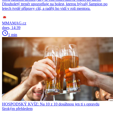
Dlouholetý trenér upozorňuje na bolest, kterou bývalý šampion po
letech tvrdé přípravy cítí, a raději ho vidí v roli mentora.
MMAMAG.cz
dnes, 14:39
1 min
HOSPODSKÝ KVÍZ: Na 10 z 10 dosáhnou jen ti s opravdu
širokým přehledem