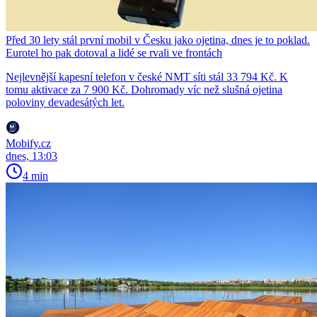
Před 30 lety stál první mobil v Česku jako ojetina, dnes je to poklad.
Eurotel ho pak dotoval a lidé se rvali ve frontách
Nejlevnější kapesní telefon v české NMT síti stál 33 794 Kč. K
tomu aktivace za 7 900 Kč. Dohromady víc než slušná ojetina
poloviny devadesátých let.
Mobify.cz
dnes, 13:03
4 min