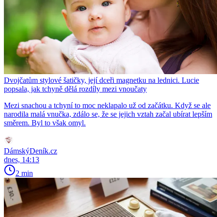
Dvojčatům stylové šatičky, její dceři magnetku na lednici. Lucie
popsala, jak tchyně dělá rozdíly mezi vnoučaty
Mezi snachou a tchyní to moc neklapalo už od začátku. Když se ale
narodila malá vnučka, zdálo se, že se jejich vztah začal ubírat lepším
směrem. Byl to však omyl.
DámskýDeník.cz
dnes, 14:13
2 min