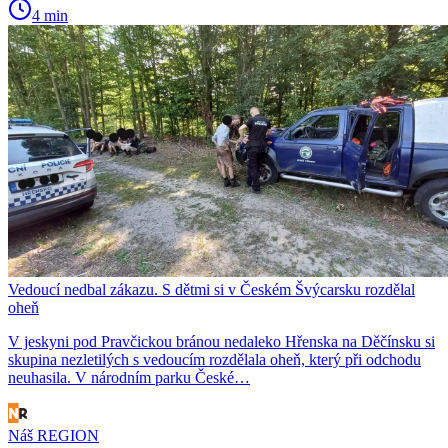
4 min
Vedoucí nedbal zákazu. S dětmi si v Českém Švýcarsku rozdělal
oheň
V jeskyni pod Pravčickou bránou nedaleko Hřenska na Děčínsku si
skupina nezletilých s vedoucím rozdělala oheň, který při odchodu
neuhasila. V národním parku České…
Náš REGION