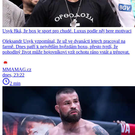
Usyk říká, že box je sport pro chudé. Luxus podle něj bere motivaci
Oleksandr Usyk vzpomínal, že už ve dvanácti letech pracoval na
farmě. Dnes patří k největším hvězdám boxu, přesto tvrdí, že
pohodlný život může bojovníkovi vzít ochotu ráno vstát a trénovat.
MMAMAG.cz
dnes, 23:22
2 min