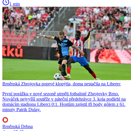
1 min
Brněnská Zbrojovka poprvé klopýtla, doma nestačila na Liberec
První porážku v nové sezoně utrpěli fotbalisté Zbrojovky Brno.
Nováček nejvyšší soutěže v páteční předehrávce 3. kola podlehl na
domácím stadionu Liberci 0:1. Hostům zajistil tři body gólem z 61.
minuty Patrik Dulay.
Brněnská Drbna