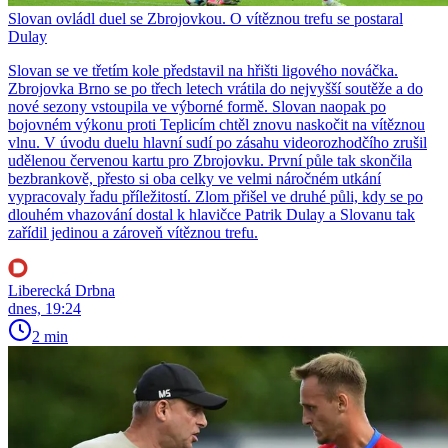
Slovan ovládl duel se Zbrojovkou. O vítěznou trefu se postaral
Dulay
Slovan se ve třetím kole představil na hřišti ligového nováčka.
Zbrojovka Brno se po třech letech vrátila do nejvyšší soutěže a do
nové sezony vstoupila ve výborné formě. Slovan naopak po
bojovném výkonu proti Teplicím chtěl znovu naskočit na vítěznou
vlnu. V úvodu duelu hlavní sudí po zásahu videorozhodčího zrušil
udělenou červenou kartu pro Zbrojovku. První půle tak skončila
bezbrankově, přesto si oba celky ve velmi náročném utkání
vypracovaly řadu příležitostí. Zlom přišel ve druhé půli, kdy se po
dlouhém vhazování dostal k hlavičce Patrik Dulay a Slovanu tak
zařídil jedinou a zároveň vítěznou trefu.
Liberecká Drbna
dnes, 19:24
2 min