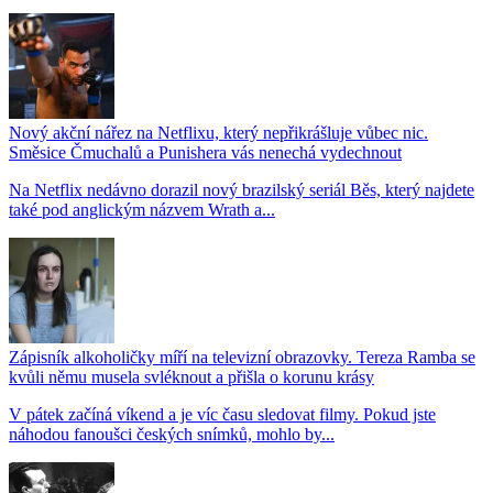
Nový akční nářez na Netflixu, který nepřikrášluje vůbec nic.
Směsice Čmuchalů a Punishera vás nenechá vydechnout
Na Netflix nedávno dorazil nový brazilský seriál Běs, který najdete
také pod anglickým názvem Wrath a...
Zápisník alkoholičky míří na televizní obrazovky. Tereza Ramba se
kvůli němu musela svléknout a přišla o korunu krásy
V pátek začíná víkend a je víc času sledovat filmy. Pokud jste
náhodou fanoušci českých snímků, mohlo by...