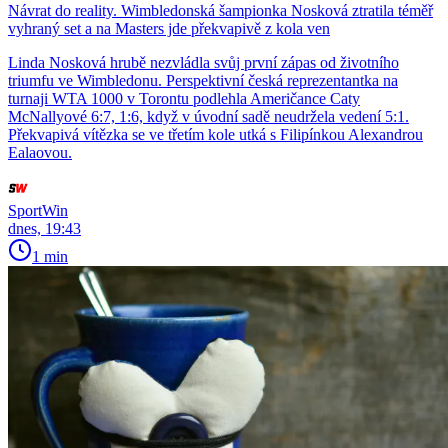
Návrat do reality. Wimbledonská šampionka Nosková ztratila téměř
vyhraný set a na Masters jde překvapivě z kola ven
Linda Nosková hrubě nezvládla svůj první zápas od životního
triumfu ve Wimbledonu. Perspektivní česká reprezentantka na
turnaji WTA 1000 v Torontu podlehla Američance Caty
McNallyové 6:7, 1:6, když v úvodní sadě neudržela vedení 5:1.
Překvapivá vítězka se ve třetím kole utká s Filipínkou Alexandrou
Ealaovou.
SportWin
dnes, 19:43
1 min