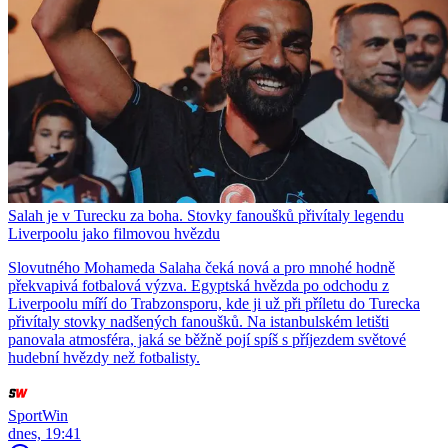
Salah je v Turecku za boha. Stovky fanoušků přivítaly legendu
Liverpoolu jako filmovou hvězdu
Slovutného Mohameda Salaha čeká nová a pro mnohé hodně
překvapivá fotbalová výzva. Egyptská hvězda po odchodu z
Liverpoolu míří do Trabzonsporu, kde ji už při příletu do Turecka
přivítaly stovky nadšených fanoušků. Na istanbulském letišti
panovala atmosféra, jaká se běžně pojí spíš s příjezdem světové
hudební hvězdy než fotbalisty.
SportWin
dnes, 19:41