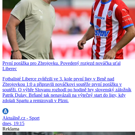
První porážka pro Zbrojovku. Povedený rozjezd nováčka uťal
Liberec
Fotbalisté Liberce zvítězili ve 3. kole první ligy v Brně nad
Zbrojovkou 1:0 a připravili nováčkovi soutěže první porážku v
soutěži. O výhře Slovanu rozhodl po hodině hry slovenský záložník
Patrik Dulay. Brňané tak nenavázali na výtečný start do ligy, kdy
zdolali Spartu a remizovali v Plzni.
Aktuálně.cz - Sport
dnes, 19:15
Reklama