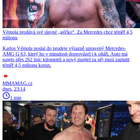
Vémola prodává své slavné „géčko“. Za Mercedes chce téměř 4,5
milionu
Karlos Vémola poslal do prodeje výrazně upravený Mercedes-
AMG G 63, který ho v minulosti doprovázel i k oltáři. Auto má
najeto přes 262 tisíc kilometrů a nový majitel za něj musí zaplatit
téměř 4,5 milionu korun.
MMAMAG.cz
dnes, 23:14
1 min