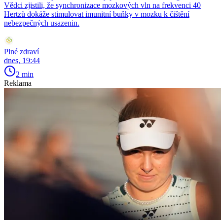
Vědci zjistili, že synchronizace mozkových vln na frekvenci 40
Hertzů dokáže stimulovat imunitní buňky v mozku k čištění
nebezpečných usazenin.
Plné zdraví
dnes, 19:44
2 min
Reklama