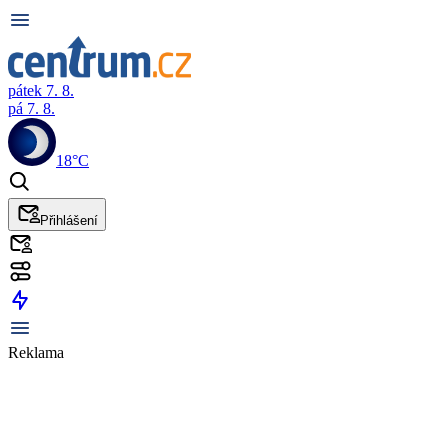
pátek 7. 8.
pá 7. 8.
18°C
Přihlášení
Reklama