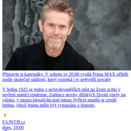
Připravte si kapesníky. V sobotu ve 20:00 vysílá Prima MAX příběh
podle skutečné události, který rozseká i ty nejtvrdší povahy
V lednu 1925 se jedno z nejizolovanějších míst na Zemi ocitlo v
sevření smrtící epidemie. Zatímco stovky dětských životů visely na
vlásku, v mrazu klesajícím pod minus čtyřicet stupňů se zrodil
hrdina, jehož jméno mělo být vymazáno z historie.
FAJNTIP.cz
dnes, 19:00