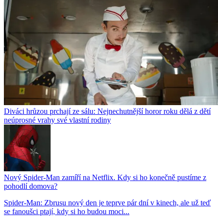
Diváci hrůzou prchají ze sálu: Nejnechutnější horor roku dělá z dětí
neúprosné vrahy své vlastní rodiny
Nový Spider-Man zamíří na Netflix. Kdy si ho konečně pustíme z
pohodlí domova?
Spider-Man: Zbrusu nový den je teprve pár dní v kinech, ale už teď
se fanoušci ptají, kdy si ho budou moci...