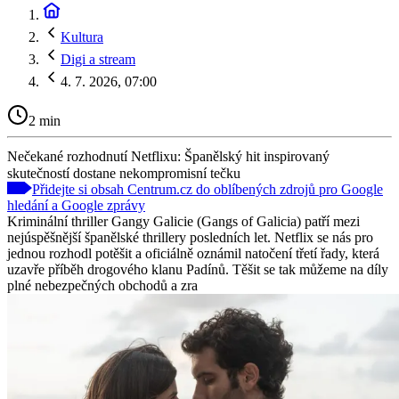
Kultura
Digi a stream
4. 7. 2026, 07:00
2 min
Nečekané rozhodnutí Netflixu: Španělský hit inspirovaný
skutečností dostane nekompromisní tečku
Přidejte si obsah Centrum.cz do oblíbených zdrojů pro Google
hledání a Google zprávy
Kriminální thriller Gangy Galicie (Gangs of Galicia) patří mezi
nejúspěšnější španělské thrillery posledních let. Netflix se nás pro
jednou rozhodl potěšit a oficiálně oznámil natočení třetí řady, která
uzavře příběh drogového klanu Padínů. Těšit se tak můžeme na díly
plné nebezpečných obchodů a zra