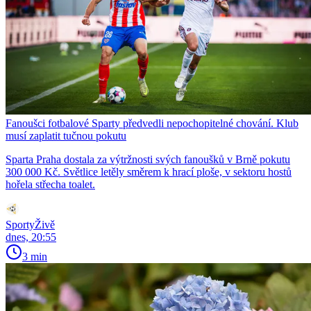
Fanoušci fotbalové Sparty předvedli nepochopitelné chování. Klub
musí zaplatit tučnou pokutu
Sparta Praha dostala za výtržnosti svých fanoušků v Brně pokutu
300 000 Kč. Světlice letěly směrem k hrací ploše, v sektoru hostů
hořela střecha toalet.
SportyŽivě
dnes, 20:55
3 min