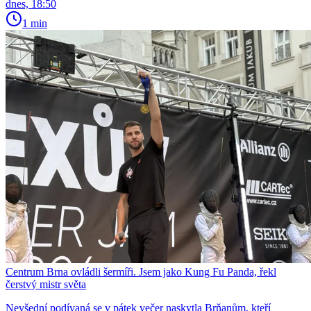
dnes, 18:50
1 min
Centrum Brna ovládli šermíři. Jsem jako Kung Fu Panda, řekl
čerstvý mistr světa
Nevšední podívaná se v pátek večer naskytla Brňanům, kteří