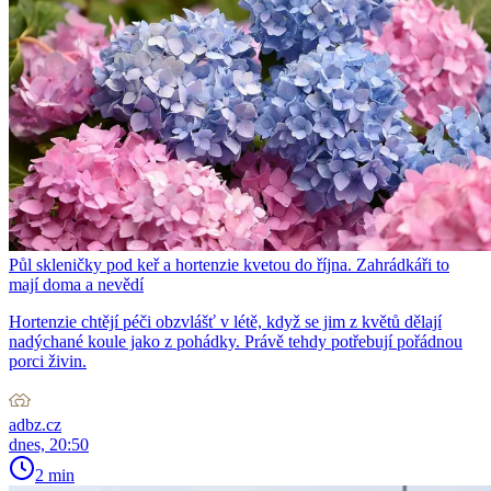
Půl skleničky pod keř a hortenzie kvetou do října. Zahrádkáři to
mají doma a nevědí
Hortenzie chtějí péči obzvlášť v létě, když se jim z květů dělají
nadýchané koule jako z pohádky. Právě tehdy potřebují pořádnou
porci živin.
adbz.cz
dnes, 20:50
2 min