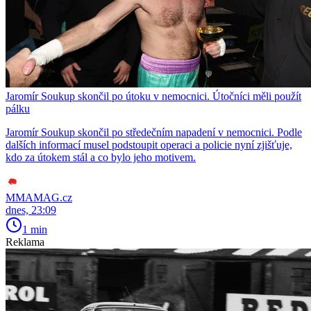
Jaromír Soukup skončil po útoku v nemocnici. Útočníci měli použít
pálku
Jaromír Soukup skončil po středečním napadení v nemocnici. Podle
dalších informací musel podstoupit operaci a policie nyní zjišťuje,
kdo za útokem stál a co bylo jeho motivem.
MMAMAG.cz
dnes, 23:09
1 min
Reklama