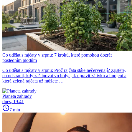
Co udělat s rajčaty v srpnu: 7 kroků, které pomohou dozrát
posledním plodům
Co udělat s rajčaty v srpnu: Proč rajčata stále nečervenají? Zjistěte,
co odstranit, kdy zaštipovat vrcholy, jak upravit zálivku a hnojení a
která zelená rajčata už můžete …
Planeta zahrady
dnes, 19:41
7 min