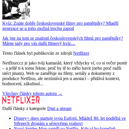
Kvíz: Znáte dobře československé filmy pro pamětníky? Mladší
generace se u toho možná trochu zapotí
Jak jste na tom se znalostí československých filmů pro pamětníky?
Máme tady pro vás další filmový kvíz....
Tento článek byl publikován ze zdrojů
Netflixer
Netflixer.cz je jako tvůj kamarád, který vždycky ví, co si večer pustit
– a ještě ti k tomu řekne, proč by tě to mělo bavit (nebo proč radši
utéct jinam). Web se zaměřuje na filmy, seriály a dokumenty z
produkce Netflixu, ale nezůstává jen u anotací – přidává kontext,
hodnocení, zákulisní...
Všechny články tohoto autora →
Další články z kategorie
Digi a stream
Disney+ dnes startuje svou Euforii. Mládež 80. let podléhá ve
Střepech drogám a sériovému vrahovi
Nový Spider-Man zamíří na Netflix. Kdy si ho konečně