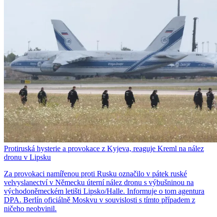
Protiruská hysterie a provokace z Kyjeva, reaguje Kreml na nález
dronu v Lipsku
Za provokaci namířenou proti Rusku označilo v pátek ruské
velvyslanectví v Německu úterní nález dronu s výbušninou na
východoněmeckém letišti Lipsko/Halle. Informuje o tom agentura
DPA. Berlín oficiálně Moskvu v souvislosti s tímto případem z
ničeho neobvinil.