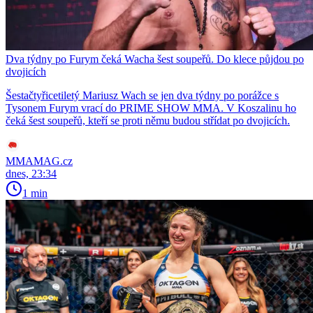
Dva týdny po Furym čeká Wacha šest soupeřů. Do klece půjdou po
dvojicích
Šestačtyřicetiletý Mariusz Wach se jen dva týdny po porážce s
Tysonem Furym vrací do PRIME SHOW MMA. V Koszalinu ho
čeká šest soupeřů, kteří se proti němu budou střídat po dvojicích.
MMAMAG.cz
dnes, 23:34
1 min