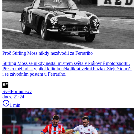
Proč Stirling Moss nikdy nezávodil za Ferrariho
Stirling Moss se nikdy nestal mistrem světa v královně motorsportu.
Přesto měl britský pilot k titulu několikrát velmi blízko. Stejně to měl
i se závodním postem u Ferrariho.
SvětFormule.cz
dnes, 21:24
1 min