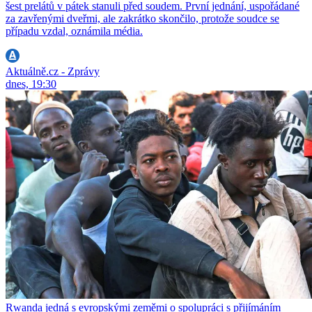
šest prelátů v pátek stanuli před soudem. První jednání, uspořádané
za zavřenými dveřmi, ale zakrátko skončilo, protože soudce se
případu vzdal, oznámila média.
Aktuálně.cz - Zprávy
dnes, 19:30
Rwanda jedná s evropskými zeměmi o spolupráci s přijímáním