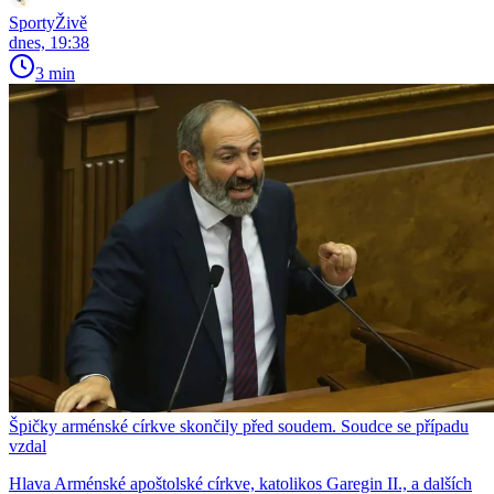
SportyŽivě
dnes, 19:38
3 min
Špičky arménské církve skončily před soudem. Soudce se případu
vzdal
Hlava Arménské apoštolské církve, katolikos Garegin II., a dalších