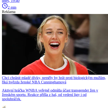
dnes, 19:40
2 min
Reklama
Chci chránit mladé dívky, neměly by hrát proti biologickým mužům,
říká hvězda ženské NBA Cunninghamová
Aktivní hráčka WNBA veřejně odmítla účast transgender žen v
ženském sportu. Reakce přišla z hal, od vedení ligy i od
spoluhráček.