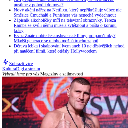
pustíme z pohodlí domova?
Nový akční nářez na Netflixu, který nepřikrášluje vůbec nic.
Směsice Čmuchalů a Punishera vás nenechá vydechnout
Zápisník alkoholičky míří na televizní obrazovky. Tereza
Ramba se kvůli němu musela svléknout a přišla o korunu
krásy
Kvíz: Znáte dobře československé filmy pro pamětníky?
Mladší generace se u toho možná trochu zapotí
Děravá lebka i skalpování lvem aneb 10 nejděsivějších nehod
při natáčení filmů, které otřásly Hollywoodem
Zobrazit více
Kultura
Digi a stream
Vybrali jsme pro vás
Magazíny a zajímavosti