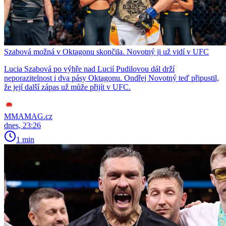
Szabová možná v Oktagonu skončila. Novotný ji už vidí v UFC
Lucia Szabová po výhře nad Lucií Pudilovou dál drží
neporazitelnost i dva pásy Oktagonu. Ondřej Novotný teď připustil,
že její další zápas už může přijít v UFC.
MMAMAG.cz
dnes, 23:26
1 min