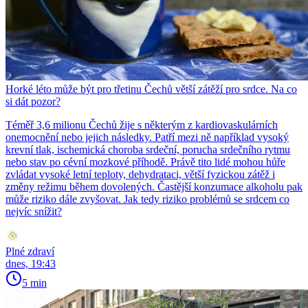
Horké léto může být pro třetinu Čechů větší zátěží pro srdce. Na co
si dát pozor?
Téměř 3,6 milionu Čechů žije s některým z kardiovaskulárních
onemocnění nebo jejich následky. Patří mezi ně například vysoký
krevní tlak, ischemická choroba srdeční, porucha srdečního rytmu
nebo stav po cévní mozkové příhodě. Právě tito lidé mohou hůře
zvládat vysoké letní teploty, dehydrataci, větší fyzickou zátěž i
změny režimu během dovolených. Častější konzumace alkoholu pak
může riziko dále zvyšovat. Jak tedy riziko problémů se srdcem co
nejvíc snížit?
Plné zdraví
dnes, 19:43
5 min