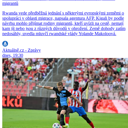
migrantů
Rwanda vede předběžná jednání s některými evropskými zeměmi o
spolupráci v oblasti migrace, napsala agentura AFP. Kigali by podle
návrhu mohlo přijímat rodiny migrantů, kteří uvízli na cestě, nemají
kam jít nebo jsou z různých důvodů v ohrožení. Země dohody zatím
nedosáhly, uvedla mluvčí rwandské vlády Yolande Makoloová.
Aktuálně.cz - Zprávy
dnes, 19:30