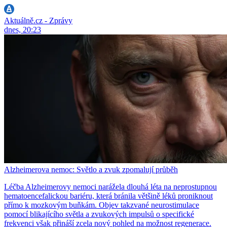
Aktuálně.cz - Zprávy
dnes, 20:23
Alzheimerova nemoc: Světlo a zvuk zpomalují průběh
Léčba Alzheimerovy nemoci narážela dlouhá léta na neprostupnou
hematoencefalickou bariéru, která bránila většině léků proniknout
přímo k mozkovým buňkám. Objev takzvané neurostimulace
pomocí blikajícího světla a zvukových impulsů o specifické
frekvenci však přináší zcela nový pohled na možnost regenerace.