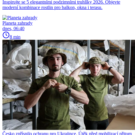
Inspirujte se 5 elegantními podzimními truhlíky 2026. Objevte
moderní kombinace rostlin pro balkon, okna i terasu.
Planeta zahrady
dnes, 06:40
8 min
Česko zpřísnilo ochranu pro Ukrajince. Útěk před mobilizací přitom