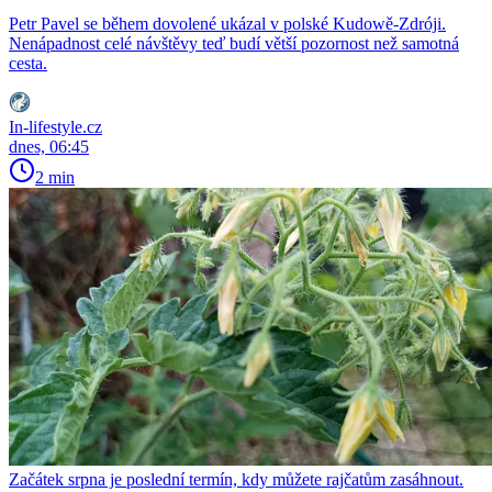
Petr Pavel se během dovolené ukázal v polské Kudowě-Zdróji.
Nenápadnost celé návštěvy teď budí větší pozornost než samotná
cesta.
In-lifestyle.cz
dnes, 06:45
2 min
Začátek srpna je poslední termín, kdy můžete rajčatům zasáhnout.