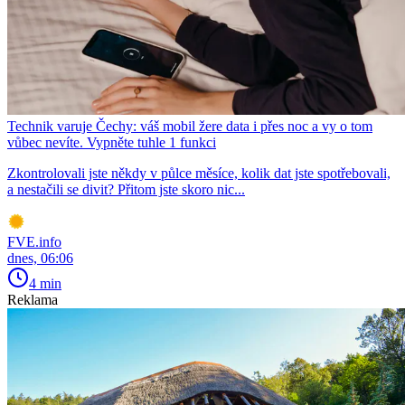
Technik varuje Čechy: váš mobil žere data i přes noc a vy o tom
vůbec nevíte. Vypněte tuhle 1 funkci
Zkontrolovali jste někdy v půlce měsíce, kolik dat jste spotřebovali,
a nestačili se divit? Přitom jste skoro nic...
FVE.info
dnes, 06:06
4 min
Reklama