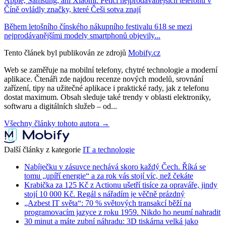
Apple, Samsung, ani Xiaomi. Pětici nejprodávanějších telefonů v
Číně ovládly značky, které Češi sotva znají
Během letošního čínského nákupního festivalu 618 se mezi
nejprodávanějšími modely smartphonů objevily...
Tento článek byl publikován ze zdrojů
Mobify.cz
Web se zaměřuje na mobilní telefony, chytré technologie a moderní
aplikace. Čtenáři zde najdou recenze nových modelů, srovnání
zařízení, tipy na užitečné aplikace i praktické rady, jak z telefonu
dostat maximum. Obsah sleduje také trendy v oblasti elektroniky,
softwaru a digitálních služeb – od...
Všechny články tohoto autora →
Další články z kategorie
IT a technologie
Nabíječku v zásuvce nechává skoro každý Čech. Říká se
tomu „upíří energie“ a za rok vás stojí víc, než čekáte
Krabička za 125 Kč z Actionu ušetří tisíce za opraváře, jindy
stojí 10 000 Kč. Regál s nářadím je věčně prázdný
„Azbest IT světa“: 70 % světových transakcí běží na
programovacím jazyce z roku 1959. Nikdo ho neumí nahradit
30 minut a máte zubní náhradu: 3D tiskárna velká jako