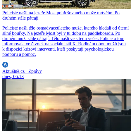
Policisté našli na jezeře Most pohřešovaného muže mrtvého. Po
druhém stále pátrají
Policisté našli tělo osmadvacetiletého muže, kterého hledali od úterní
silné bouřky. Na jezeře Most byl v tu dobu na paddleboardu. Po
druhém muži stále pátrají. Tělo našli ve středu večer. Policie o tom
informovala ve čtvrtek na sociální síti X. Rodinám obou mužů jsou
k dispozici krizoví interventi, kteří poskytují psychologickou
podporu a pomoc.
Aktuálně.cz - Zprávy
dnes, 06:13