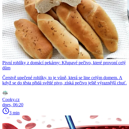
Pivní rohlíky z domácí pekárny: Křupavé pečivo, které provoní celý
dům
Čerstvě upečené rohlíky, to je vůně, která se line celým domem. A
když se do těsta přidá světlé pivo, získá pečivo ještě výraznější chuť.
Cooky.cz
dnes, 06:20
3 min