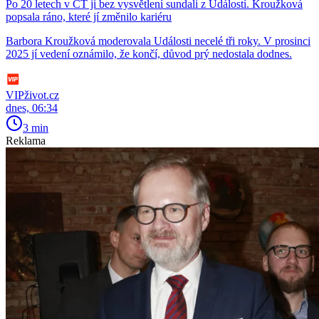
Po 20 letech v ČT ji bez vysvětlení sundali z Událostí. Kroužková
popsala ráno, které jí změnilo kariéru
Barbora Kroužková moderovala Události necelé tři roky. V prosinci
2025 jí vedení oznámilo, že končí, důvod prý nedostala dodnes.
VIPživot.cz
dnes, 06:34
3 min
Reklama