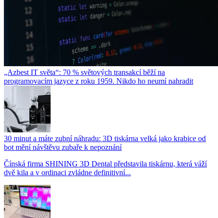
„Azbest IT světa“: 70 % světových transakcí běží na
programovacím jazyce z roku 1959. Nikdo ho neumí nahradit
30 minut a máte zubní náhradu: 3D tiskárna velká jako krabice od
bot mění návštěvu zubaře k nepoznání
Čínská firma SHINING 3D Dental představila tiskárnu, která váží
dvě kila a v ordinaci zvládne definitivní...