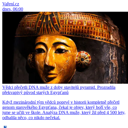
Vaření.cz
dnes, 06:00
Vědci přečetli DNA muže z doby stavitelů pyramid. Prozradila
překvapivý původ starých Egypťanů
Když mezinárodní tým vědců poprvé v historii kompletně přečetl
genom starověkého Egypťana, čekal je objev, který boří vše, co
jsme se učili ve škole. Analýza DNA muže, který žil před 4 500 lety,
odhalila něco, co nikdo nečekal.