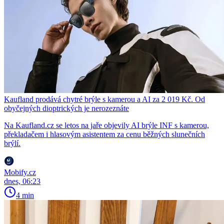
Kaufland prodává chytré brýle s kamerou a AI za 2 019 Kč. Od
obyčejných dioptrických je nerozeznáte
Na Kaufland.cz se letos na jaře objevily AI brýle INF s kamerou,
překladačem i hlasovým asistentem za cenu běžných slunečních
brýlí.
Mobify.cz
dnes, 06:23
4 min