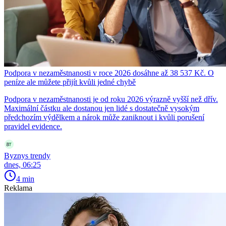
Podpora v nezaměstnanosti v roce 2026 dosáhne až 38 537 Kč. O
peníze ale můžete přijít kvůli jedné chybě
Podpora v nezaměstnanosti je od roku 2026 výrazně vyšší než dřív.
Maximální částku ale dostanou jen lidé s dostatečně vysokým
předchozím výdělkem a nárok může zaniknout i kvůli porušení
pravidel evidence.
Byznys trendy
dnes, 06:25
4 min
Reklama