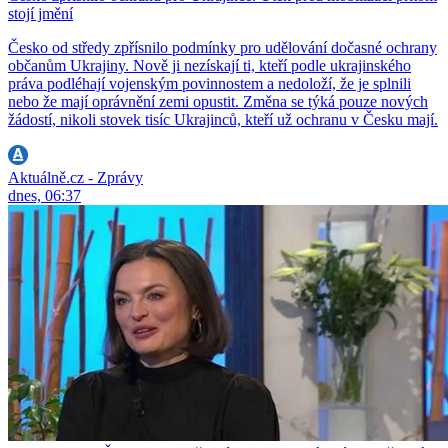
stojí jmění
Česko od středy zpřísnilo podmínky pro udělování dočasné ochrany
občanům Ukrajiny. Nově ji nezískají ti, kteří podle ukrajinského
práva podléhají vojenským povinnostem a nedoloží, že je splnili
nebo že mají oprávnění zemi opustit. Změna se týká pouze nových
žádostí, nikoli stovek tisíc Ukrajinců, kteří už ochranu v Česku mají.
Aktuálně.cz - Zprávy
dnes, 06:37