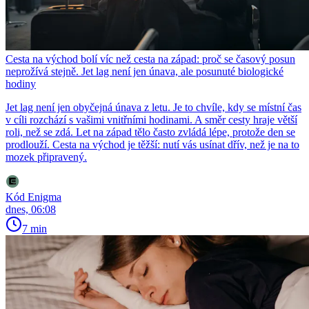
Cesta na východ bolí víc než cesta na západ: proč se časový posun
neprožívá stejně. Jet lag není jen únava, ale posunuté biologické
hodiny
Jet lag není jen obyčejná únava z letu. Je to chvíle, kdy se místní čas
v cíli rozchází s vašimi vnitřními hodinami. A směr cesty hraje větší
roli, než se zdá. Let na západ tělo často zvládá lépe, protože den se
prodlouží. Cesta na východ je těžší: nutí vás usínat dřív, než je na to
mozek připravený.
Kód Enigma
dnes, 06:08
7 min