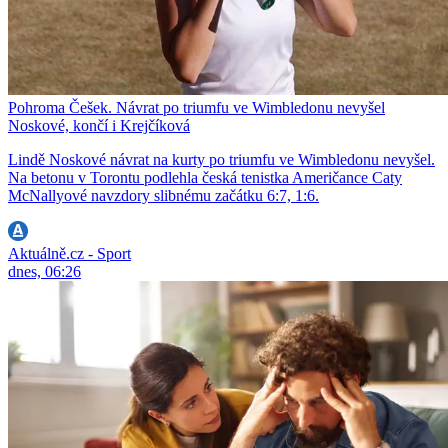
Pohroma Češek. Návrat po triumfu ve Wimbledonu nevyšel
Noskové, končí i Krejčíková
Lindě Noskové návrat na kurty po triumfu ve Wimbledonu nevyšel.
Na betonu v Torontu podlehla česká tenistka Američance Caty
McNallyové navzdory slibnému začátku 6:7, 1:6.
Aktuálně.cz - Sport
dnes, 06:26