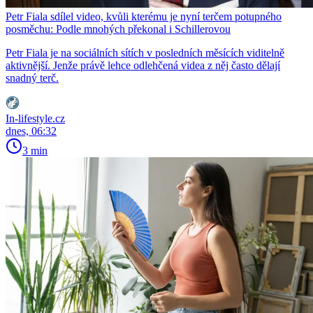
Petr Fiala sdílel video, kvůli kterému je nyní terčem potupného
posměchu: Podle mnohých překonal i Schillerovou
Petr Fiala je na sociálních sítích v posledních měsících viditelně
aktivnější. Jenže právě lehce odlehčená videa z něj často dělají
snadný terč.
In-lifestyle.cz
dnes, 06:32
3 min