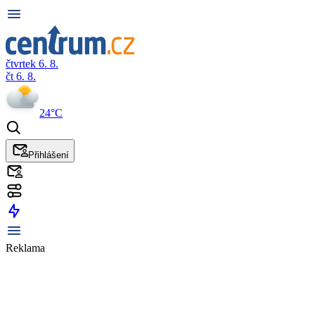
čtvrtek 6. 8.
čt 6. 8.
24°C
Přihlášení
Reklama