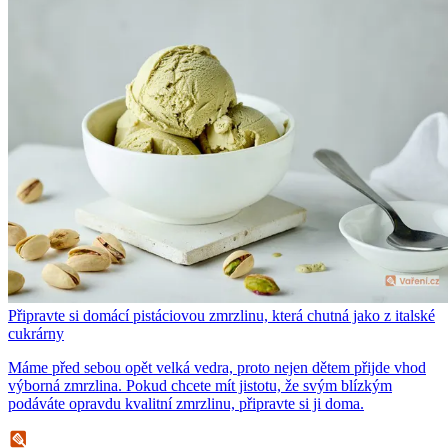
Připravte si domácí pistáciovou zmrzlinu, která chutná jako z italské
cukrárny
Máme před sebou opět velká vedra, proto nejen dětem přijde vhod
výborná zmrzlina. Pokud chcete mít jistotu, že svým blízkým
podáváte opravdu kvalitní zmrzlinu, připravte si ji doma.