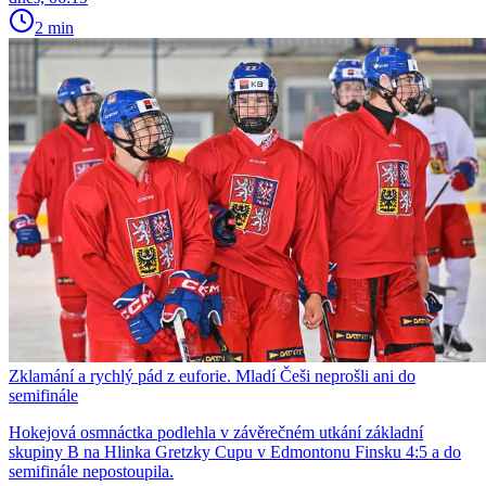
2 min
Zklamání a rychlý pád z euforie. Mladí Češi neprošli ani do
semifinále
Hokejová osmnáctka podlehla v závěrečném utkání základní
skupiny B na Hlinka Gretzky Cupu v Edmontonu Finsku 4:5 a do
semifinále nepostoupila.