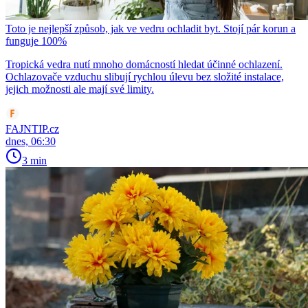
Toto je nejlepší způsob, jak ve vedru ochladit byt. Stojí pár korun a
funguje 100%
Tropická vedra nutí mnoho domácností hledat účinné ochlazení.
Ochlazovače vzduchu slibují rychlou úlevu bez složité instalace,
jejich možnosti ale mají své limity.
FAJNTIP.cz
dnes, 06:30
3 min