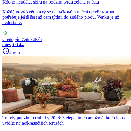
Kdo to neudělá, sbírá na podzim tvrdá zelená rajčata
Každý nový květ, který se na tyčkovém rajčeti otevře v srpnu,
potřebuje ještě šest až osm týdnů do zralého plodu. Venku je už
nedostane.
Chalupáři-Zahrádkáři
dnes, 06:44
4 min
Trendy podzimní truhlíky 2026: 5 elegantních aranžmá, která letos
uvidíte na nejkrásnějších terasách