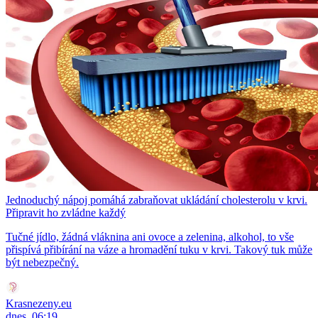
Jednoduchý nápoj pomáhá zabraňovat ukládání cholesterolu v krvi.
Připravit ho zvládne každý
Tučné jídlo, žádná vláknina ani ovoce a zelenina, alkohol, to vše
přispívá přibírání na váze a hromadění tuku v krvi. Takový tuk může
být nebezpečný.
Krasnezeny.eu
dnes, 06:19