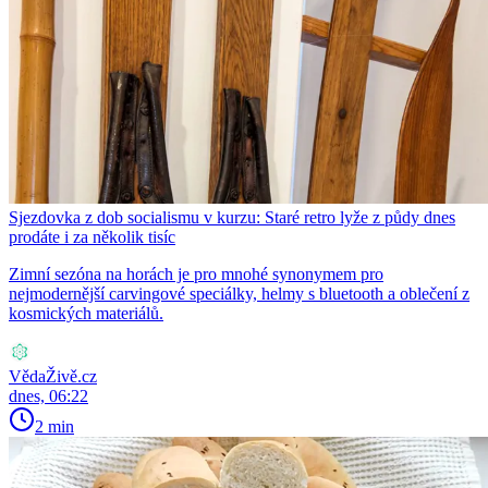
Sjezdovka z dob socialismu v kurzu: Staré retro lyže z půdy dnes
prodáte i za několik tisíc
Zimní sezóna na horách je pro mnohé synonymem pro
nejmodernější carvingové speciálky, helmy s bluetooth a oblečení z
kosmických materiálů.
VědaŽivě.cz
dnes, 06:22
2 min