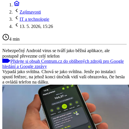
Zajímavosti
IT a technologie
13. 5. 2026, 15:26
4 min
Nebezpečný Android virus se tváří jako běžná aplikace, ale
postupně převezme celý telefon
Přidejte si obsah Centrum.cz do oblíbených zdrojů pro Google
hledání a Google zprávy
Vypadá jako svítilna. Chová se jako svítilna. Jenže po instalaci
spustí řetězec, na jehož konci útočník vidí vaši obrazovku, čte hesla
a ovládá telefon na dálku.