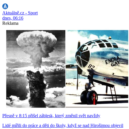
Aktuálně.cz - Sport
dnes, 06:16
Reklama
Přesně v 8:15 přišel záblesk, který změnil svět navždy
Lidé mířili do práce a děti do školy, když se nad Hirošimou objevil