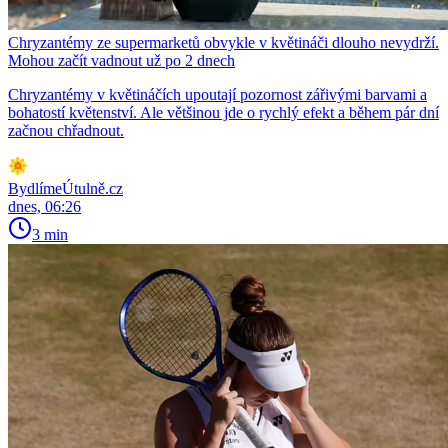
Chryzantémy ze supermarketů obvykle v květináči dlouho nevydrží.
Mohou začít vadnout už po 2 dnech
Chryzantémy v květináčích upoutají pozornost zářivými barvami a
bohatostí květenství. Ale většinou jde o rychlý efekt a během pár dní
začnou chřadnout.
BydlímeÚtulně.cz
dnes, 06:26
3 min