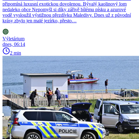
připomíná luxusní exotickou dovolenou. Bývalý kaolinový lom
nedaleko obce Nepomyšl si díky zářivě bílému písku a azurové
vodě vysloužil výstižnou přezdívku Maledivy. Dnes už z původní
krásy zbylo jen malé jezírko, přesto…
Výletárium
dnes, 06:14
2 min