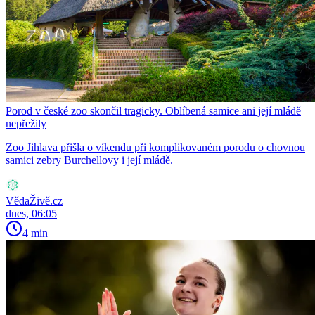
Porod v české zoo skončil tragicky. Oblíbená samice ani její mládě
nepřežily
Zoo Jihlava přišla o víkendu při komplikovaném porodu o chovnou
samici zebry Burchellovy i její mládě.
VědaŽivě.cz
dnes, 06:05
4 min