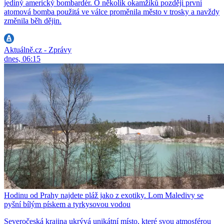
jediný americký bombardér. O několik okamžiků později první
atomová bomba použitá ve válce proměnila město v trosky a navždy
změnila běh dějin.
Aktuálně.cz - Zprávy
dnes, 06:15
Hodinu od Prahy najdete pláž jako z exotiky. Lom Maledivy se
pyšní bílým pískem a tyrkysovou vodou
Severočeská krajina ukrývá unikátní místo, které svou atmosférou