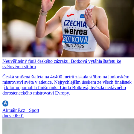
Neuvěřitelný finiš českého zázraku. Botková vytáhla štafetu ke
světovému stříbru
Česká smíšená štafeta na 4x400 metrů získala stříbro na juniorském
mistrovství světa v atletice. Nejrychlejším úsekem ze všech finalistek
jí k tomu pomohla finišmanka Linda Botková, hvězda nedávného
dorosteneckého mistrovství Evropy.
Aktuálně.cz - Sport
dnes, 06:01