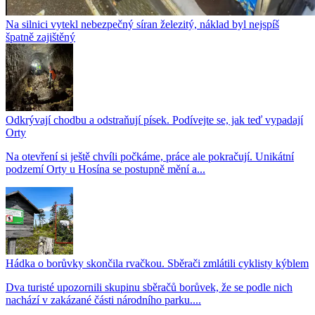
Na silnici vytekl nebezpečný síran železitý, náklad byl nejspíš
špatně zajištěný
Odkrývají chodbu a odstraňují písek. Podívejte se, jak teď vypadají
Orty
Na otevření si ještě chvíli počkáme, práce ale pokračují. Unikátní
podzemí Orty u Hosína se postupně mění a...
Hádka o borůvky skončila rvačkou. Sběrači zmlátili cyklisty kýblem
Dva turisté upozornili skupinu sběračů borůvek, že se podle nich
nachází v zakázané části národního parku....