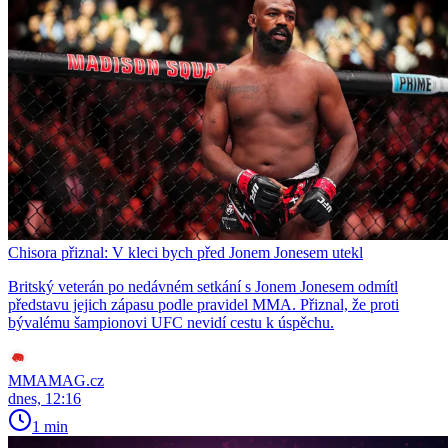
Chisora přiznal: V kleci bych před Jonem Jonesem utekl
Britský veterán po nedávném setkání s Jonem Jonesem odmítl
představu jejich zápasu podle pravidel MMA. Přiznal, že proti
bývalému šampionovi UFC nevidí cestu k úspěchu.
MMAMAG.cz
dnes, 12:16
1 min