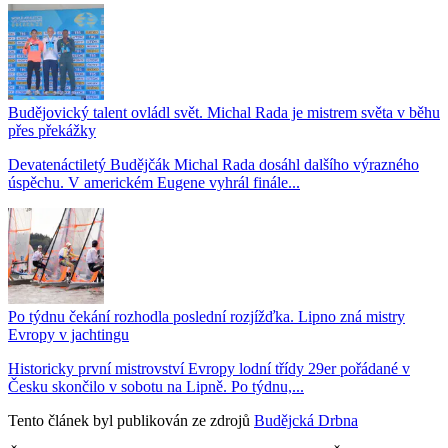
Budějovický talent ovládl svět. Michal Rada je mistrem světa v běhu
přes překážky
Devatenáctiletý Budějčák Michal Rada dosáhl dalšího výrazného
úspěchu. V americkém Eugene vyhrál finále...
Po týdnu čekání rozhodla poslední rozjížďka. Lipno zná mistry
Evropy v jachtingu
Historicky první mistrovství Evropy lodní třídy 29er pořádané v
Česku skončilo v sobotu na Lipně. Po týdnu,...
Tento článek byl publikován ze zdrojů
Budějcká Drbna