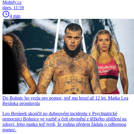
Mobify.cz
dnes, 11:59
4 min
Do Bohnic ho vezla pro pomoc, teď mu hrozí až 12 let. Matka Lea
Beránka promluvila
Leo Beránek skončil po dubnovém incidentu v Psychiatrické
nemocnici Bohnice ve vazbě a čelí obvinění z těžkého ublížení na
zdraví. Jeho matka teď tvrdí, že rodina předem žádala o odbornou
pomoc.