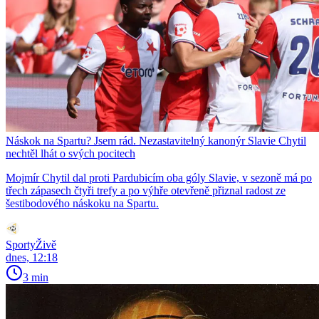
Náskok na Spartu? Jsem rád. Nezastavitelný kanonýr Slavie Chytil
nechtěl lhát o svých pocitech
Mojmír Chytil dal proti Pardubicím oba góly Slavie, v sezoně má po
třech zápasech čtyři trefy a po výhře otevřeně přiznal radost ze
šestibodového náskoku na Spartu.
SportyŽivě
dnes, 12:18
3 min