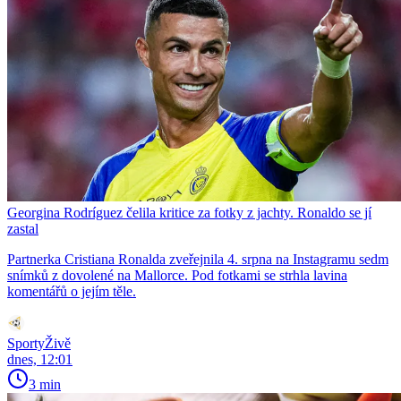
Georgina Rodríguez čelila kritice za fotky z jachty. Ronaldo se jí
zastal
Partnerka Cristiana Ronalda zveřejnila 4. srpna na Instagramu sedm
snímků z dovolené na Mallorce. Pod fotkami se strhla lavina
komentářů o jejím těle.
SportyŽivě
dnes, 12:01
3 min