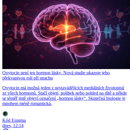
Oxytocin není jen hormon lásky. Nová studie ukazuje jeho
překvapivou roli při strachu
Oxytocin má možná jeden z nejzavádějících mediálních životopisů
ze všech hormonů. Stačí objetí, polibek nebo pohled na dítě a někde
se téměř jistě objeví označení „hormon lásky“. Skutečná biologie je
mnohem méně romantická.
Kód Enigma
dnes, 12:14