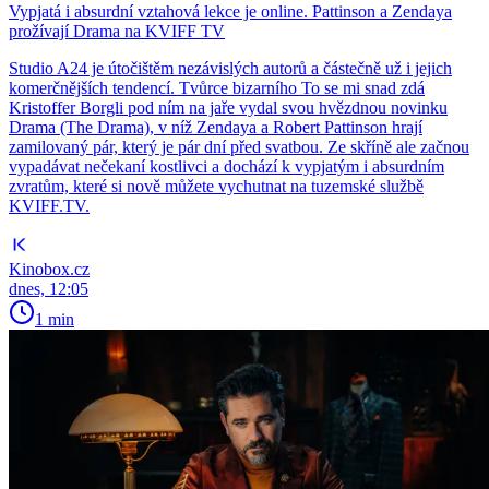
Vypjatá i absurdní vztahová lekce je online. Pattinson a Zendaya
prožívají Drama na KVIFF TV
Studio A24 je útočištěm nezávislých autorů a částečně už i jejich
komerčnějších tendencí. Tvůrce bizarního To se mi snad zdá
Kristoffer Borgli pod ním na jaře vydal svou hvězdnou novinku
Drama (The Drama), v níž Zendaya a Robert Pattinson hrají
zamilovaný pár, který je pár dní před svatbou. Ze skříně ale začnou
vypadávat nečekaní kostlivci a dochází k vypjatým i absurdním
zvratům, které si nově můžete vychutnat na tuzemské službě
KVIFF.TV.
Kinobox.cz
dnes, 12:05
1 min