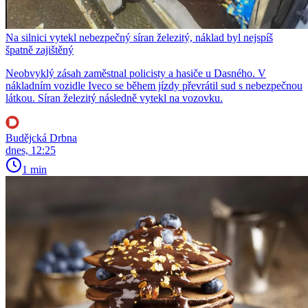
Na silnici vytekl nebezpečný síran železitý, náklad byl nejspíš
špatně zajištěný
Neobvyklý zásah zaměstnal policisty a hasiče u Dasného. V
nákladním vozidle Iveco se během jízdy převrátil sud s nebezpečnou
látkou. Síran železitý následně vytekl na vozovku.
Budějcká Drbna
dnes, 12:25
1 min