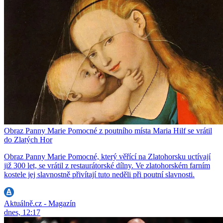
Obraz Panny Marie Pomocné z poutního místa Maria Hilf se vrátil
do Zlatých Hor
Obraz Panny Marie Pomocné, který věřící na Zlatohorsku uctívají
již 300 let, se vrátil z restaurátorské dílny. Ve zlatohorském farním
kostele jej slavnostně přivítají tuto neděli při poutní slavnosti.
Aktuálně.cz - Magazín
dnes, 12:17