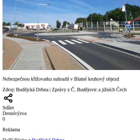
Nebezpečnou křižovatku nahradil v Blatné kruhový objezd
Zdroj
:
Budějcká Drbna | Zprávy z Č. Budějovic a jižních Čech
Sdílet
Denní
výzva
0
Reklama