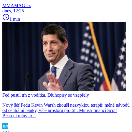
MMAMAG.cz
dnes, 12:25
1 min
Fed pustil trh z vodítka. Dluhopisy se vzepřely
Nový šéf Fedu Kevin Warsh zkouší nezvyklou terapii: méně návodů
od centrální banky, více prostoru pro trh. Ministr financí Scott
Bessent mluví o...