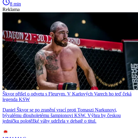
8 min
Reklama
Škvor přišel o odvetu s Fleurym. V Karlových Varech ho teď čeká
legenda KSW
Daniel Škvor se po zranění vrací proti Tomaszi Narkunovi,
bývalému dlouholetému šampionovi KSW. Výhra by českou
jedničku polotěžké váhy udržela v debatě o titul.