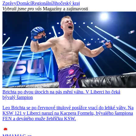
Zprávy
Domácí
Regionální
Jihočeský kraj
Vybrali jsme pro vás
Magazíny a zajímavosti
Brichta po dvou útocích na pás mění váhu. V Liberci ho čeká
bývalý šampion
Leo Brichta se po červnové titulové porážce vrací do lehké váhy. Na
KSW 121 v Liberci narazí na Kacpera Formelu, bývalého šampiona
FEN a devátého muže žebříčku KSW.