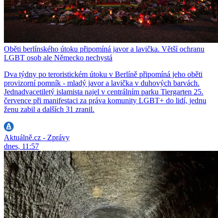
Oběti berlínského útoku připomíná javor a lavička. Větší ochranu
LGBT osob ale Německo nechystá
Dva týdny po teroristickém útoku v Berlíně připomíná jeho oběti
provizorní pomník - mladý javor a lavička v duhových barvách.
Jednadvacetiletý islamista najel v centrálním parku Tiergarten 25.
července při manifestaci za práva komunity LGBT+ do lidí, jednu
ženu zabil a dalších 31 zranil.
Aktuálně.cz - Zprávy
dnes, 11:57