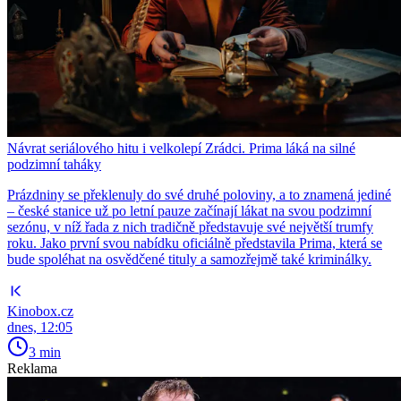
Návrat seriálového hitu i velkolepí Zrádci. Prima láká na silné
podzimní taháky
Prázdniny se překlenuly do své druhé poloviny, a to znamená jediné
– české stanice už po letní pauze začínají lákat na svou podzimní
sezónu, v níž řada z nich tradičně představuje své největší trumfy
roku. Jako první svou nabídku oficiálně představila Prima, která se
bude spoléhat na osvědčené tituly a samozřejmě také kriminálky.
Kinobox.cz
dnes, 12:05
3 min
Reklama