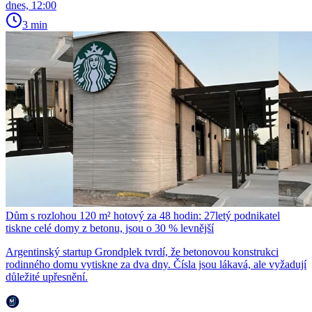
dnes, 12:00
3 min
Dům s rozlohou 120 m² hotový za 48 hodin: 27letý podnikatel
tiskne celé domy z betonu, jsou o 30 % levnější
Argentinský startup Grondplek tvrdí, že betonovou konstrukci
rodinného domu vytiskne za dva dny. Čísla jsou lákavá, ale vyžadují
důležité upřesnění.