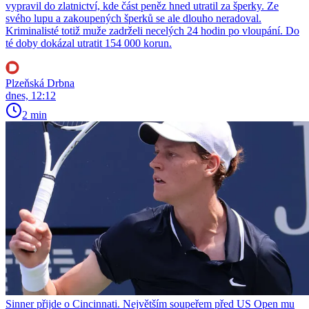
vypravil do zlatnictví, kde část peněz hned utratil za šperky. Ze
svého lupu a zakoupených šperků se ale dlouho neradoval.
Kriminalisté totiž muže zadrželi necelých 24 hodin po vloupání. Do
té doby dokázal utratit 154 000 korun.
Plzeňská Drbna
dnes, 12:12
2 min
Sinner přijde o Cincinnati. Největším soupeřem před US Open mu