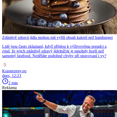
Zdánlivě zdravá jídla mohou mít vyšší obsah kalorií než hamburger
Lidé jsou často zklamaní, když přijdou k výživovému poradci a
zjistí, že jejich zdánlivě zdravý jídelníček je mnohdy horší než
samotný fastfood. Neděláte podobné chyby při stravovaní i vy?
Krasnezeny.eu
dnes, 12:23
2 min
Reklama