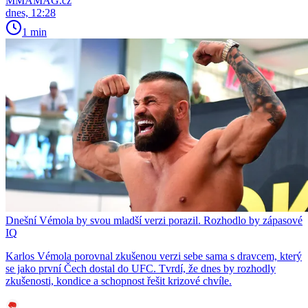
MMAMAG.cz
dnes, 12:28
1 min
Dnešní Vémola by svou mladší verzi porazil. Rozhodlo by zápasové
IQ
Karlos Vémola porovnal zkušenou verzi sebe sama s dravcem, který
se jako první Čech dostal do UFC. Tvrdí, že dnes by rozhodly
zkušenosti, kondice a schopnost řešit krizové chvíle.