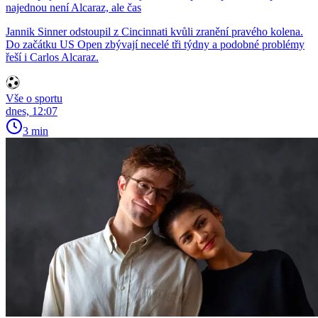
najednou není Alcaraz, ale čas
Jannik Sinner odstoupil z Cincinnati kvůli zranění pravého kolena.
Do začátku US Open zbývají necelé tři týdny a podobné problémy
řeší i Carlos Alcaraz.
Vše o sportu
dnes, 12:07
3 min