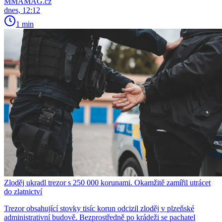
MMAMAG.cz
dnes, 12:12
1 min
Zloděj ukradl trezor s 250 000 korunami. Okamžitě zamířil utrácet
do zlatnictví
Trezor obsahující stovky tisíc korun odcizil zloděj v plzeňské
administrativní budově. Bezprostředně po krádeži se pachatel