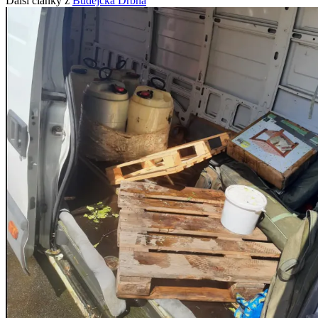
Další články z
Budějcká Drbna