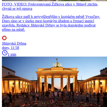
FOTO, VIDEO: Frekventovaná Žižkova ulice v Jihlavě ztichla,
chystá se její oprava
Žižkova ulice patří k nejvytíženějším v krajském městě Vysočiny.
Dnes ráno se v úseku mezi krajským úřadem a čerpací stanicí
uzavřela. Redakce Jihlavské Drbny se byla dopoledne podívat
přímo na místě.
Jihlavská Drbna
dnes, 11:58
1 min