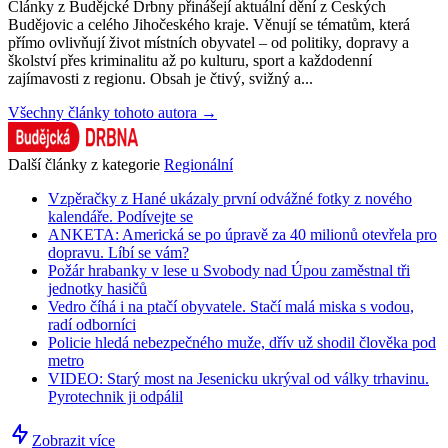
Články z Budějcké Drbny přinášejí aktuální dění z Českých
Budějovic a celého Jihočeského kraje. Věnují se tématům, která
přímo ovlivňují život místních obyvatel – od politiky, dopravy a
školství přes kriminalitu až po kulturu, sport a každodenní
zajímavosti z regionu. Obsah je čtivý, svižný a...
Všechny články tohoto autora →
Další články z kategorie
Regionální
Vzpěračky z Hané ukázaly první odvážné fotky z nového
kalendáře. Podívejte se
ANKETA: Americká se po úpravě za 40 milionů otevřela pro
dopravu. Líbí se vám?
Požár hrabanky v lese u Svobody nad Úpou zaměstnal tři
jednotky hasičů
Vedro číhá i na ptačí obyvatele. Stačí malá miska s vodou,
radí odborníci
Policie hledá nebezpečného muže, dřív už shodil člověka pod
metro
VIDEO: Starý most na Jesenicku ukrýval od války trhavinu.
Pyrotechnik ji odpálil
Zobrazit více