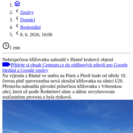
Zprávy
Domácí
Regionální
8. 6. 2026, 16:00
1 min
Nebezpečnou křižovatku nahradil v Blatné kruhový objezd
Přidejte si obsah Centrum.cz do oblíbených zdrojů pro Google
hledání a Google zprávy
Na výjezdu z Blatné ve směru na Písek a Plzeň bude od středy 10.
června plně zprovozněna nová okružní křižovatka na silnici I/20.
Přestavba nahradila původní průsečnou křižovatku s Vrbenskou
ulicí, která už podle Ředitelství silnic a dálnic nevyhovovala
současnému provozu a byla riziková.