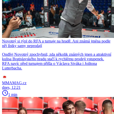
Novotný si rýpl do RFA a turnaje na hradě. Ani známá jména podle
něj lístky samy neprodají
Ondřej Novotný zpochybnil, zda několik známých jmen a atraktivní
kulisa Bratislavského hradu stačí k rychlému prodeji vstupenek.
RFA navíc před turnajem přišla o Václava Siváka i Joiltona
Lutterbacha.
MMAMAG.cz
dnes, 12:21
1 min