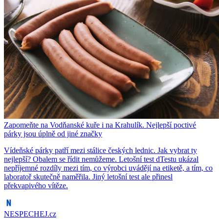
Zapomeňte na Vodňanské kuře i na Krahulík. Nejlepší poctivé
párky jsou úplně od jiné značky
Vídeňské párky patří mezi stálice českých lednic. Jak vybrat ty
nejlepší? Obalem se řídit nemůžeme. Letošní test dTestu ukázal
nepříjemné rozdíly mezi tím, co výrobci uvádějí na etiketě, a tím, co
laboratoř skutečně naměřila. Jiný letošní test ale přinesl
překvapivého vítěze.
NESPECHEJ.cz