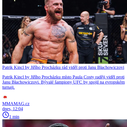
Patrik Kincl by Jiřího Procházku rád viděl proti Janu Błachowiczovi
Patrik Kincl by Jiřího Procházku místo Paula Costy raději viděl proti
Janu Błachowiczovi. Bývalé šampiony UFC by spojil na evropském
turnaji.
MMAMAG.cz
dnes, 12:04
1 min