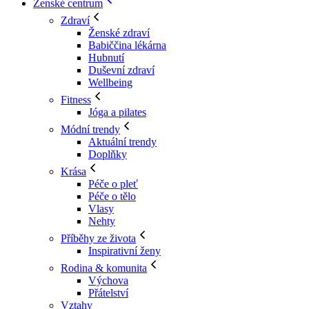
Ženské centrum
Zdraví
Ženské zdraví
Babiččina lékárna
Hubnutí
Duševní zdraví
Wellbeing
Fitness
Jóga a pilates
Módní trendy
Aktuální trendy
Doplňky
Krása
Péče o pleť
Péče o tělo
Vlasy
Nehty
Příběhy ze života
Inspirativní ženy
Rodina & komunita
Výchova
Přátelství
Vztahy