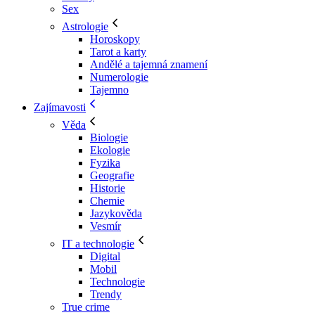
Sex
Astrologie
Horoskopy
Tarot a karty
Andělé a tajemná znamení
Numerologie
Tajemno
Zajímavosti
Věda
Biologie
Ekologie
Fyzika
Geografie
Historie
Chemie
Jazykověda
Vesmír
IT a technologie
Digital
Mobil
Technologie
Trendy
True crime