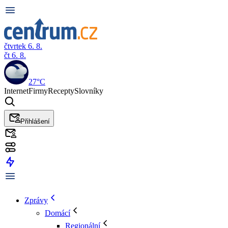
čtvrtek 6. 8.
čt 6. 8.
27°C
Internet
Firmy
Recepty
Slovníky
Přihlášení
Zprávy
Domácí
Regionální