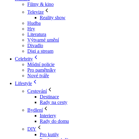
Filmy & kino
Televize
Reality show
Hudba
Hry
Literatura
Výtvarné umění
Divadlo
Digi a stream
Celebrity
Módní policie
Pro pamětníky
Nové tváře
Lifestyle
Cestování
Destinace
Rady na cesty
Bydlení
Interiery
Rady do domu
DIY
Pro kutily