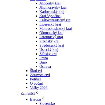
Jihočeský kraj
Jihomoravský kraj
Karlovarský kraj
Kraj Vysočina
Králověhradecký kraj
Liberecký kraj
Moravskoslezský kraj
Olomoucký kraj
Pardubický kraj
Plzeňský kraj
Středočeský kraj
Ústecký kraj
Zlínský kraj
Praha
Brno
Ostrava
Školství
Zdravotnictví
Politika
O počasí
Volby 2026
Zahraničí
Evropa
Slovensko