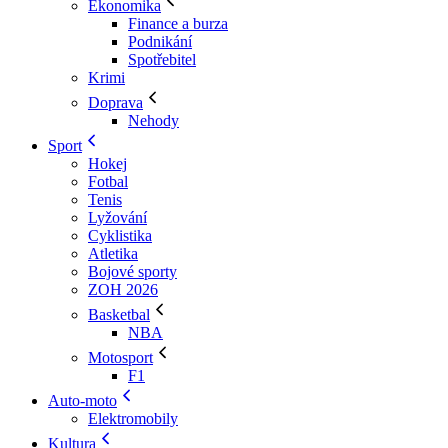
Ekonomika
Finance a burza
Podnikání
Spotřebitel
Krimi
Doprava
Nehody
Sport
Hokej
Fotbal
Tenis
Lyžování
Cyklistika
Atletika
Bojové sporty
ZOH 2026
Basketbal
NBA
Motosport
F1
Auto-moto
Elektromobily
Kultura