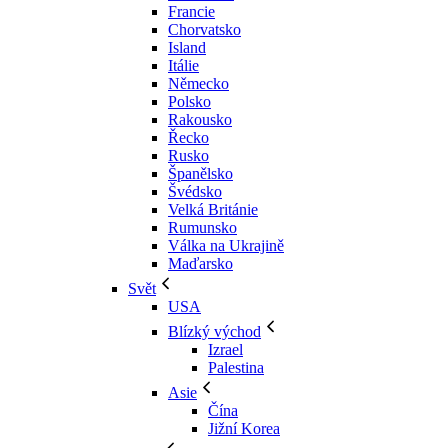
Francie
Chorvatsko
Island
Itálie
Německo
Polsko
Rakousko
Řecko
Rusko
Španělsko
Švédsko
Velká Británie
Rumunsko
Válka na Ukrajině
Maďarsko
Svět
USA
Blízký východ
Izrael
Palestina
Asie
Čína
Jižní Korea