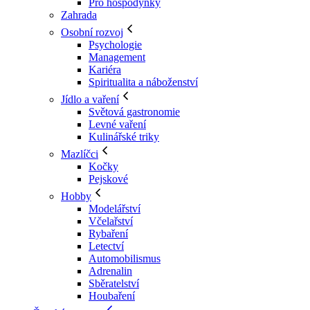
Pro hospodyňky
Zahrada
Osobní rozvoj
Psychologie
Management
Kariéra
Spiritualita a náboženství
Jídlo a vaření
Světová gastronomie
Levné vaření
Kulinářské triky
Mazlíčci
Kočky
Pejskové
Hobby
Modelářství
Včelařství
Rybaření
Letectví
Automobilismus
Adrenalin
Sběratelství
Houbaření