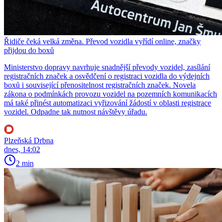
Řidiče čeká velká změna. Převod vozidla vyřídí online, značky
přijdou do boxů
Ministerstvo dopravy navrhuje snadnější převody vozidel, zasílání
registračních značek a osvědčení o registraci vozidla do výdejních
boxů i související přenositelnost registračních značek. Novela
zákona o podmínkách provozu vozidel na pozemních komunikacích
má také přinést automatizaci vyřizování žádostí v oblasti registrace
vozidel. Odpadne tak nutnost návštěvy úřadu.
Plzeňská Drbna
dnes, 14:02
2 min