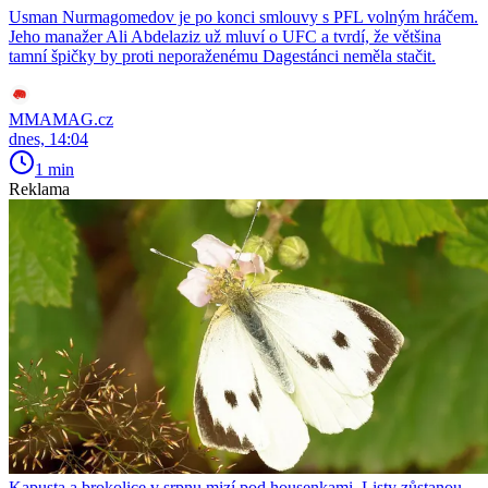
Usman Nurmagomedov je po konci smlouvy s PFL volným hráčem.
Jeho manažer Ali Abdelaziz už mluví o UFC a tvrdí, že většina
tamní špičky by proti neporaženému Dagestánci neměla stačit.
MMAMAG.cz
dnes, 14:04
1 min
Reklama
Kapusta a brokolice v srpnu mizí pod housenkami. Listy zůstanou