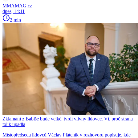
MMAMAG.cz
dnes, 14:11
2 min
Zklamání z Babiše bude velké, tvrdí vlivný lidovec. Ví, proč strana
tolik upadla
Místopředseda lidovců Václav Pláteník v rozhovoru popisuje, kde