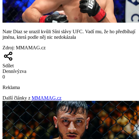
Nate Diaz se urazil kvůli Síni slávy UFC. Vadí mu, že ho předbíhají
jména, která podle něj nic nedokázala
Zdroj
:
MMAMAG.cz
Sdílet
Denní
výzva
0
Reklama
Další články z
MMAMAG.cz