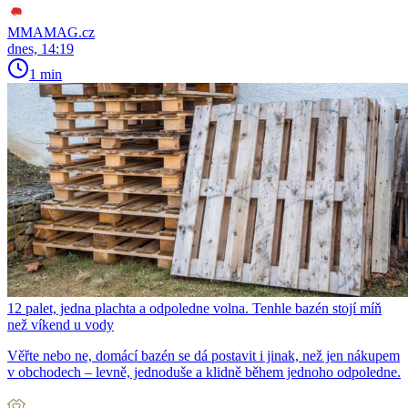
MMAMAG.cz
dnes, 14:19
1 min
12 palet, jedna plachta a odpoledne volna. Tenhle bazén stojí míň
než víkend u vody
Věřte nebo ne, domácí bazén se dá postavit i jinak, než jen nákupem
v obchodech – levně, jednoduše a klidně během jednoho odpoledne.