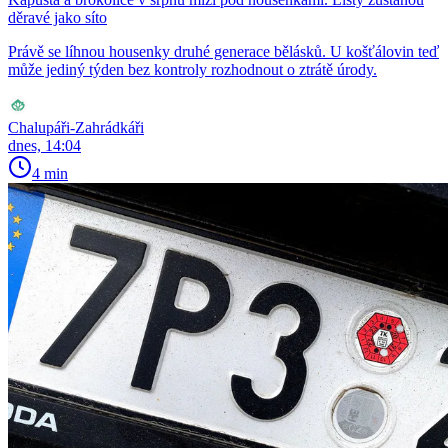
děravé jako síto
Právě se líhnou housenky druhé generace bělásků. U košťálovin teď
může jediný týden bez kontroly rozhodnout o ztrátě úrody.
Chalupáři-Zahrádkáři
dnes, 14:04
4 min