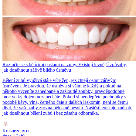
Rozlučte se s bělícími pastami na zuby. Existují levnější způsoby,
jak dosáhnout zářivě bílého úsměvu
Bělení zubů využívá stále více žen, jež chtějí oslnit zářivým
úsměvem. Je pravdou, že úsměvu si všimne každý a pokud na
někoho vyceníte zanedbané a zažloutlé zoubky, pravděpodobně
moc velký dojem nezanecháte. Pokud si neodepřete pochoutky v
podobě kávy, vína, černého čaje a dalších laskomin, není se čemu
divit, že vaše zuby zrovna bělostně nesvítí. Naštěstí existuje způsob,
jak dosáhnout bělení zubů i bez zásahu odborníka.
Krasnezeny.eu