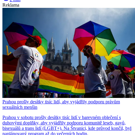
Reklama
Prahou prošly desítky tisíc lidí, aby vyjádřily podporu právům
sexuálních menšin
Prahou v sobotu prošly desítky tisíc lidí v barevném oblečení s
duhovými doplňky, aby vyjádřily podporu komunitě leseb, gayů,
bisexuálů a trans lidí (LGBT+). Na Štvanici, kde průvod končil, byl
naplánovaný program až do večerních hodin.