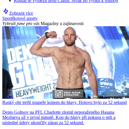
Roušal se vymezil proti Clashi. Sivák ho vybídl k souboji
Zobrazit více
Sport
Bojové sporty
Vybrali jsme pro vás
Magazíny a zajímavosti
Ruský obr trefil soupeře kopem do hlavy. Hotovo bylo za 52 sekund
Denis Goltsov na PFL Charlotte zlomil neporaženého Hasana
Mezhieva už v první minutě. Kop do hlavy při pokusu o strh a
následné údery ukončily zápas za 52 sekund.