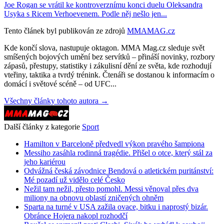
Joe Rogan se vrátil ke kontroverznímu konci duelu Oleksandra
Usyka s Ricem Verhoevenem. Podle něj nešlo jen...
Tento článek byl publikován ze zdrojů
MMAMAG.cz
Kde končí slova, nastupuje oktagon. MMA Mag.cz sleduje svět
smíšených bojových umění bez servítků – přináší novinky, rozbory
zápasů, přestupy, statistiky i zákulisní dění ze světa, kde rozhodují
vteřiny, taktika a tvrdý trénink. Čtenáři se dostanou k informacím o
domácí i světové scéně – od UFC...
Všechny články tohoto autora →
Další články z kategorie
Sport
Hamilton v Barceloně předvedl výkon pravého šampiona
Messiho zasáhla rodinná tragédie. Přišel o otce, který stál za
jeho kariérou
Odvážná česká závodnice Bendová o atletickém puritánství:
Mé pozadí už vidělo celé Česko
Nežil tam nežil, přesto pomohl. Messi věnoval přes dva
miliony na obnovu oblastí zničených ohněm
Sparta na turné v USA zažila ovace, bitku i naprostý bizár.
Obránce Hojera nakopl rozhodčí