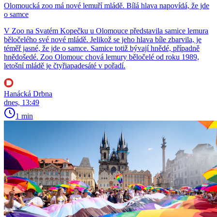
Olomoucká zoo má nové lemuří mládě. Bílá hlava napovídá, že jde
o samce
V Zoo na Svatém Kopečku u Olomouce představila samice lemura
běločelého své nové mládě. Jelikož se jeho hlava bíle zbarvila, je
téměř jasné, že jde o samce. Samice totiž bývají hnědé, případně
hnědošedé. Zoo Olomouc chová lemury běločelé od roku 1989,
letošní mládě je čtyřiapadesáté v pořadí.
Hanácká Drbna
dnes, 13:49
1 min