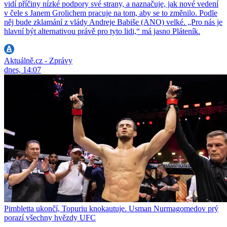
vidí příčiny nízké podpory své strany, a naznačuje, jak nové vedení
v čele s Janem Grolichem pracuje na tom, aby se to změnilo. Podle
něj bude zklamání z vlády Andreje Babiše (ANO) velké. „Pro nás je
hlavní být alternativou právě pro tyto lidi,“ má jasno Pláteník.
Aktuálně.cz - Zprávy
dnes, 14:07
Pimbletta ukončí, Topuriu knokautuje. Usman Nurmagomedov prý
porazí všechny hvězdy UFC