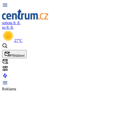
sobota 8. 8.
so 8. 8.
27°C
Přihlášení
Reklama