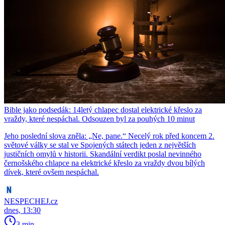
Bible jako podsedák: 14letý chlapec dostal elektrické křeslo za
vraždy, které nespáchal. Odsouzen byl za pouhých 10 minut
Jeho poslední slova zněla: „Ne, pane.“ Necelý rok před koncem 2.
světové války se stal ve Spojených státech jeden z největších
justičních omylů v historii. Skandální verdikt poslal nevinného
černošského chlapce na elektrické křeslo za vraždy dvou bílých
dívek, které ovšem nespáchal.
NESPECHEJ.cz
dnes, 13:30
3 min