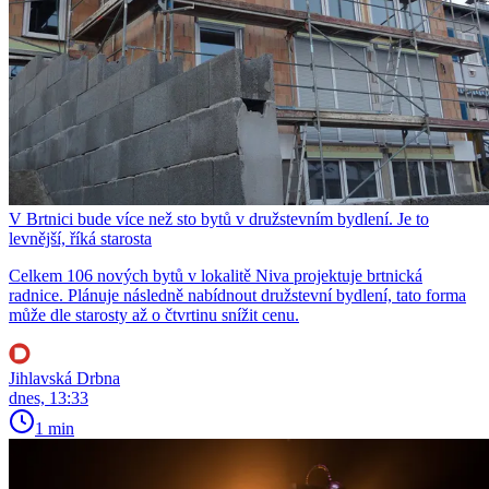
V Brtnici bude více než sto bytů v družstevním bydlení. Je to
levnější, říká starosta
Celkem 106 nových bytů v lokalitě Niva projektuje brtnická
radnice. Plánuje následně nabídnout družstevní bydlení, tato forma
může dle starosty až o čtvrtinu snížit cenu.
Jihlavská Drbna
dnes, 13:33
1 min