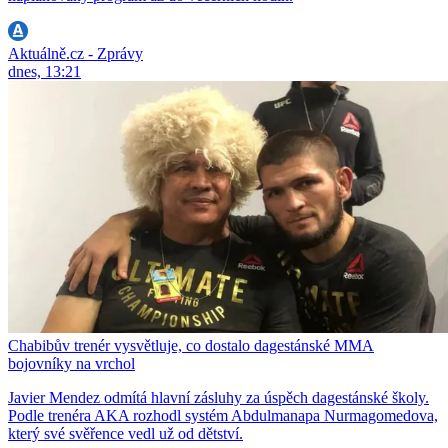
Aktuálně.cz - Zprávy
dnes, 13:21
Chabibův trenér vysvětluje, co dostalo dagestánské MMA
bojovníky na vrchol
Javier Mendez odmítá hlavní zásluhy za úspěch dagestánské školy.
Podle trenéra AKA rozhodl systém Abdulmanapa Nurmagomedova,
který své svěřence vedl už od dětství.