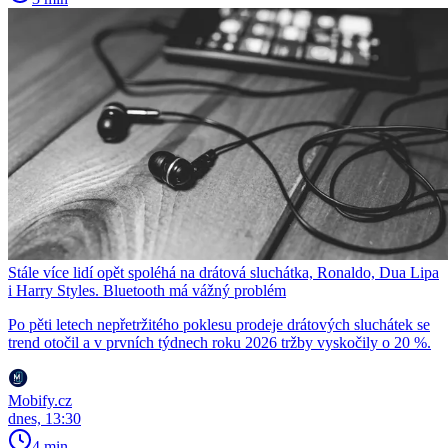
Stále více lidí opět spoléhá na drátová sluchátka, Ronaldo, Dua Lipa
i Harry Styles. Bluetooth má vážný problém
Po pěti letech nepřetržitého poklesu prodeje drátových sluchátek se
trend otočil a v prvních týdnech roku 2026 tržby vyskočily o 20 %.
Mobify.cz
dnes, 13:30
4 min