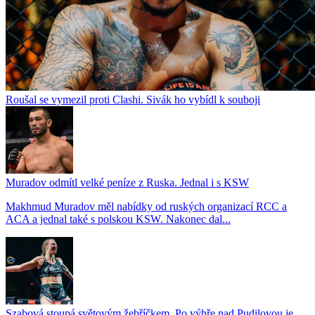
Roušal se vymezil proti Clashi. Sivák ho vybídl k souboji
Muradov odmítl velké peníze z Ruska. Jednal i s KSW
Makhmud Muradov měl nabídky od ruských organizací RCC a
ACA a jednal také s polskou KSW. Nakonec dal...
Szabová stoupá světovým žebříčkem. Po výhře nad Pudilovou je