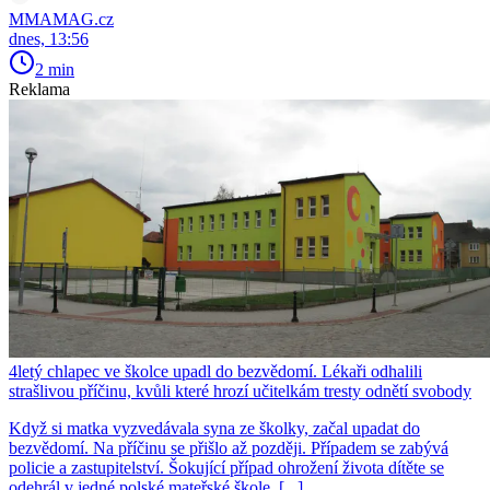
MMAMAG.cz
dnes, 13:56
2 min
Reklama
4letý chlapec ve školce upadl do bezvědomí. Lékaři odhalili
strašlivou příčinu, kvůli které hrozí učitelkám tresty odnětí svobody
Když si matka vyzvedávala syna ze školky, začal upadat do
bezvědomí. Na příčinu se přišlo až později. Případem se zabývá
policie a zastupitelství. Šokující případ ohrožení života dítěte se
odehrál v jedné polské mateřské škole. [...]...