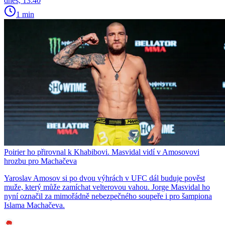
dnes, 13:40
1 min
Poirier ho přirovnal k Khabibovi. Masvidal vidí v Amosovovi
hrozbu pro Machačeva
Yaroslav Amosov si po dvou výhrách v UFC dál buduje pověst
muže, který může zamíchat velterovou vahou. Jorge Masvidal ho
nyní označil za mimořádně nebezpečného soupeře i pro šampiona
Islama Machačeva.