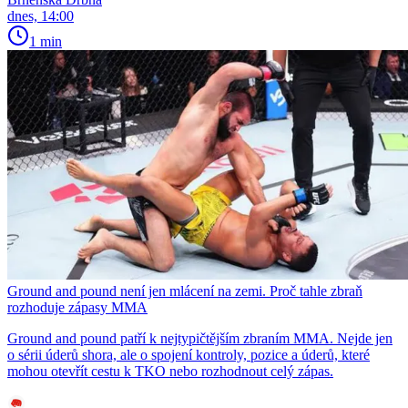
dnes, 14:00
1 min
Ground and pound není jen mlácení na zemi. Proč tahle zbraň
rozhoduje zápasy MMA
Ground and pound patří k nejtypičtějším zbraním MMA. Nejde jen
o sérii úderů shora, ale o spojení kontroly, pozice a úderů, které
mohou otevřít cestu k TKO nebo rozhodnout celý zápas.