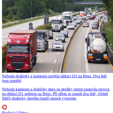
Nehoda dodávky a kamionu zavřela dálnici D1 na Brno. Dva lidé
jsou zranění
Nehoda kamionu a dodávky dnes na desítky minut zastavila provoz
na dálnici D1 směrem na Brno. Při střetu se zranili dva lidé, včetně
řidiče dodávky, kterého hasiči museli vyprostit.
Brněnská Drbna