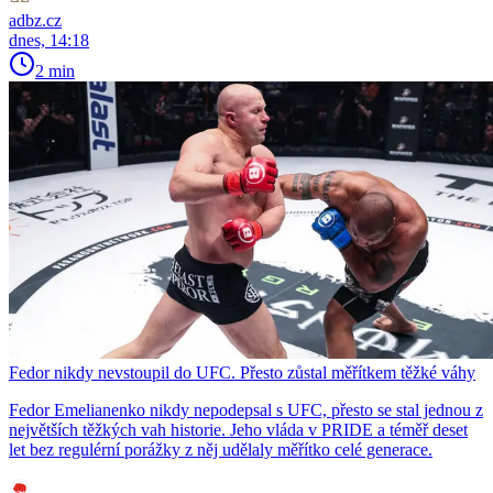
adbz.cz
dnes, 14:18
2 min
Fedor nikdy nevstoupil do UFC. Přesto zůstal měřítkem těžké váhy
Fedor Emelianenko nikdy nepodepsal s UFC, přesto se stal jednou z
největších těžkých vah historie. Jeho vláda v PRIDE a téměř deset
let bez regulérní porážky z něj udělaly měřítko celé generace.