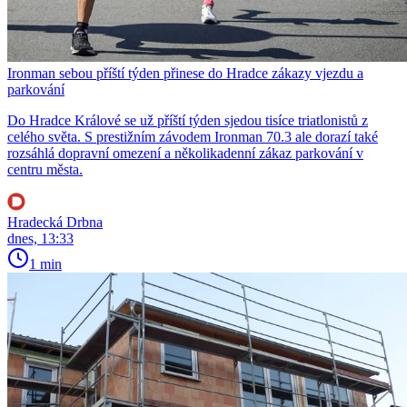
Ironman sebou příští týden přinese do Hradce zákazy vjezdu a
parkování
Do Hradce Králové se už příští týden sjedou tisíce triatlonistů z
celého světa. S prestižním závodem Ironman 70.3 ale dorazí také
rozsáhlá dopravní omezení a několikadenní zákaz parkování v
centru města.
Hradecká Drbna
dnes, 13:33
1 min