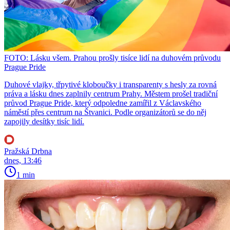
FOTO: Lásku všem. Prahou prošly tisíce lidí na duhovém průvodu
Prague Pride
Duhové vlajky, třpytivé kloboučky i transparenty s hesly za rovná
práva a lásku dnes zaplnily centrum Prahy. Městem prošel tradiční
průvod Prague Pride, který odpoledne zamířil z Václavského
náměstí přes centrum na Štvanici. Podle organizátorů se do něj
zapojily desítky tisíc lidí.
Pražská Drbna
dnes, 13:46
1 min