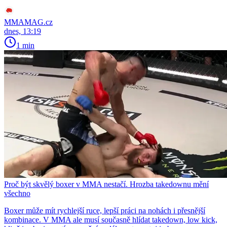
MMAMAG.cz
dnes, 13:19
1 min
Proč být skvělý boxer v MMA nestačí. Hrozba takedownu mění
všechno
Boxer může mít rychlejší ruce, lepší práci na nohách i přesnější
kombinace. V MMA ale musí současně hlídat takedown, low kick,