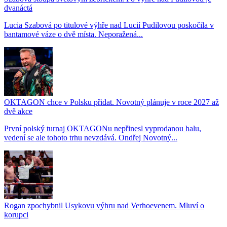
dvanáctá
Lucia Szabová po titulové výhře nad Lucií Pudilovou poskočila v
bantamové váze o dvě místa. Neporažená...
OKTAGON chce v Polsku přidat. Novotný plánuje v roce 2027 až
dvě akce
První polský turnaj OKTAGONu nepřinesl vyprodanou halu,
vedení se ale tohoto trhu nevzdává. Ondřej Novotný...
Rogan zpochybnil Usykovu výhru nad Verhoevenem. Mluví o
korupci