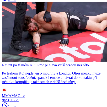
Návrat po těžkém KO. Proč je hlava větší brzdou než tělo
Po těžkém KO nejde jen o modřiny a kondici. Otřes mozku může
zasáhnout soustředění, spánek i emoce a návrat do kontaktu při
tréninku komplikuje také strach z další čisté rány.
MMAMAG.cz
dnes, 13:29
2 min