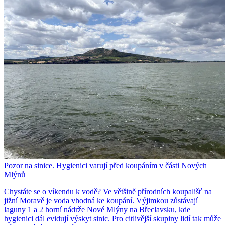
Pozor na sinice. Hygienici varují před koupáním v části Nových
Mlýnů
Chystáte se o víkendu k vodě? Ve většině přírodních koupališť na
jižní Moravě je voda vhodná ke koupání. Výjimkou zůstávají
laguny 1 a 2 horní nádrže Nové Mlýny na Břeclavsku, kde
hygienici dál evidují výskyt sinic. Pro citlivější skupiny lidí tak může