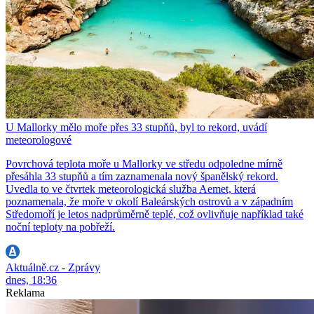
U Mallorky mělo moře přes 33 stupňů, byl to rekord, uvádí
meteorologové
Povrchová teplota moře u Mallorky ve středu odpoledne mírně
přesáhla 33 stupňů a tím zaznamenala nový španělský rekord.
Uvedla to ve čtvrtek meteorologická služba Aemet, která
poznamenala, že moře v okolí Baleárských ostrovů a v západním
Středomoří je letos nadprůměrně teplé, což ovlivňuje například také
noční teploty na pobřeží.
Aktuálně.cz - Zprávy
dnes, 18:36
Reklama