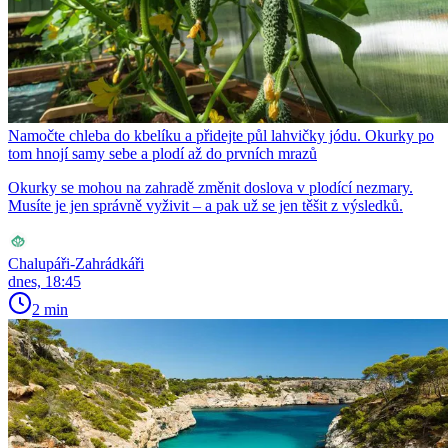
Namočte chleba do kbelíku a přidejte půl lahvičky jódu. Okurky po
tom hnojí samy sebe a plodí až do prvních mrazů
Okurky se mohou na zahradě změnit doslova v plodící nezmary.
Musíte je jen správně vyživit – a pak už se jen těšit z výsledků.
Chalupáři-Zahrádkáři
dnes, 18:45
2 min