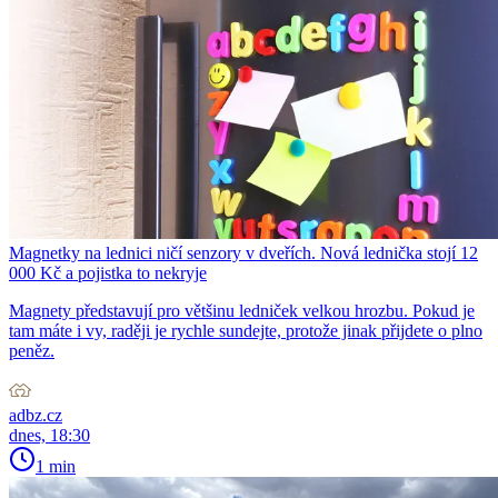
Magnetky na lednici ničí senzory v dveřích. Nová lednička stojí 12
000 Kč a pojistka to nekryje
Magnety představují pro většinu ledniček velkou hrozbu. Pokud je
tam máte i vy, raději je rychle sundejte, protože jinak přijdete o plno
peněz.
adbz.cz
dnes, 18:30
1 min