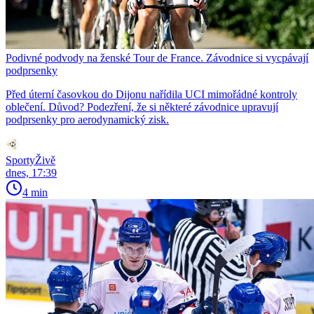
Podivné podvody na ženské Tour de France. Závodnice si vycpávají
podprsenky
Před úterní časovkou do Dijonu nařídila UCI mimořádné kontroly
oblečení. Důvod? Podezření, že si některé závodnice upravují
podprsenky pro aerodynamický zisk.
SportyŽivě
dnes, 17:39
4 min