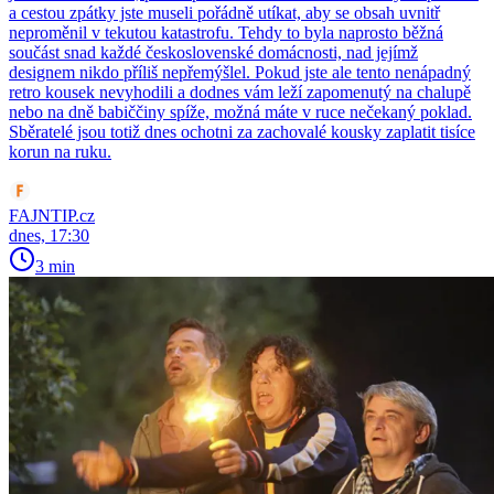
a cestou zpátky jste museli pořádně utíkat, aby se obsah uvnitř
neproměnil v tekutou katastrofu. Tehdy to byla naprosto běžná
součást snad každé československé domácnosti, nad jejímž
designem nikdo příliš nepřemýšlel. Pokud jste ale tento nenápadný
retro kousek nevyhodili a dodnes vám leží zapomenutý na chalupě
nebo na dně babiččiny spíže, možná máte v ruce nečekaný poklad.
Sběratelé jsou totiž dnes ochotni za zachovalé kousky zaplatit tisíce
korun na ruku.
FAJNTIP.cz
dnes, 17:30
3 min