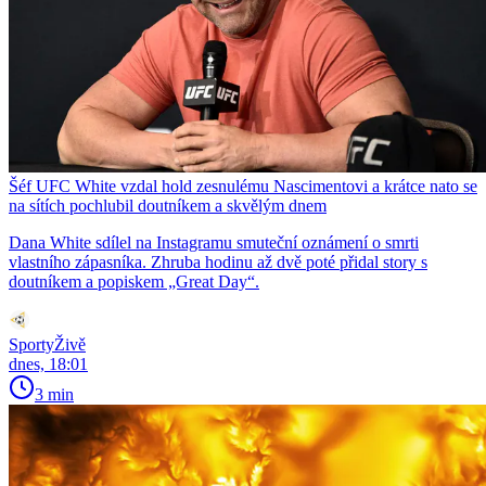
Šéf UFC White vzdal hold zesnulému Nascimentovi a krátce nato se
na sítích pochlubil doutníkem a skvělým dnem
Dana White sdílel na Instagramu smuteční oznámení o smrti
vlastního zápasníka. Zhruba hodinu až dvě poté přidal story s
doutníkem a popiskem „Great Day“.
SportyŽivě
dnes, 18:01
3 min