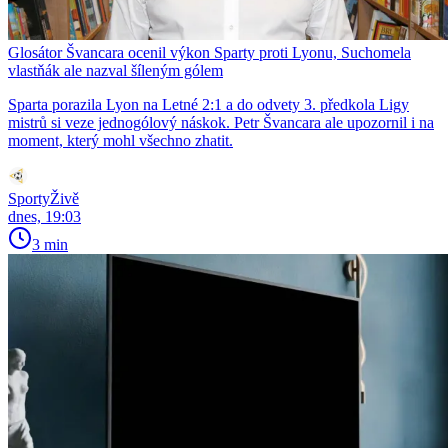
Glosátor Švancara ocenil výkon Sparty proti Lyonu, Suchomela
vlastňák ale nazval šíleným gólem
Sparta porazila Lyon na Letné 2:1 a do odvety 3. předkola Ligy
mistrů si veze jednogólový náskok. Petr Švancara ale upozornil i na
moment, který mohl všechno zhatit.
SportyŽivě
dnes, 19:03
3 min