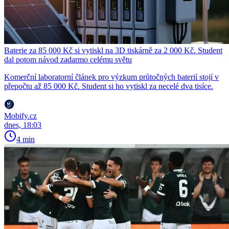
Baterie za 85 000 Kč si vytiskl na 3D tiskárně za 2 000 Kč. Student
dal potom návod zadarmo celému světu
Komerční laboratorní článek pro výzkum průtočných baterií stojí v
přepočtu až 85 000 Kč. Student si ho vytiskl za necelé dva tisíce.
Mobify.cz
dnes, 18:03
4 min