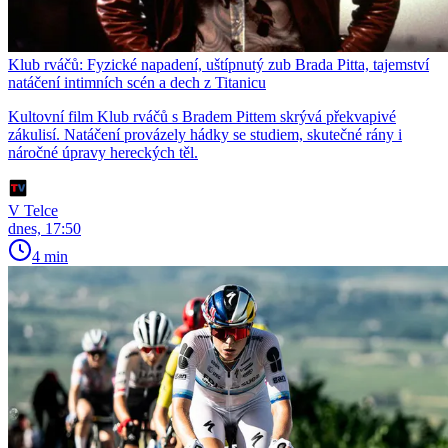
Klub rváčů: Fyzické napadení, uštípnutý zub Brada Pitta, tajemství
natáčení intimních scén a dech z Titanicu
Kultovní film Klub rváčů s Bradem Pittem skrývá překvapivé
zákulisí. Natáčení provázely hádky se studiem, skutečné rány i
náročné úpravy hereckých těl.
V Telce
dnes, 17:50
4 min