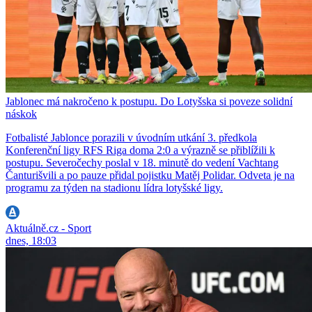
Jablonec má nakročeno k postupu. Do Lotyšska si poveze solidní
náskok
Fotbalisté Jablonce porazili v úvodním utkání 3. předkola
Konferenční ligy RFS Riga doma 2:0 a výrazně se přiblížili k
postupu. Severočechy poslal v 18. minutě do vedení Vachtang
Čanturišvili a po pauze přidal pojistku Matěj Polidar. Odveta je na
programu za týden na stadionu lídra lotyšské ligy.
Aktuálně.cz - Sport
dnes, 18:03