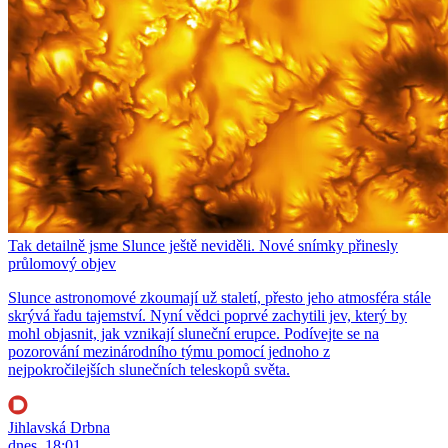
Tak detailně jsme Slunce ještě neviděli. Nové snímky přinesly
průlomový objev
Slunce astronomové zkoumají už staletí, přesto jeho atmosféra stále
skrývá řadu tajemství. Nyní vědci poprvé zachytili jev, který by
mohl objasnit, jak vznikají sluneční erupce. Podívejte se na
pozorování mezinárodního týmu pomocí jednoho z
nejpokročilejších slunečních teleskopů světa.
Jihlavská Drbna
dnes, 18:01