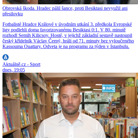
Obrovská škoda. Hradec pálil šance, proti Besiktasi nevyužil ani
přesilovku
Fotbalisté Hradce Králové v úvodním utkání 3. předkola Evropské
ligy podlehli doma favorizovanému Besiktasi 0:1. V 80. minutě
rozhodl Semih Kilicsoy. Hosté, v jejichž základní sestavě nastoupil
český křídelník Václav Černý, hráli od 71. minuty bez vyloučeného
Kassouma Ouattary. Odveta je na programu za týden v Istanbulu.
Aktuálně.cz - Sport
dnes, 19:05