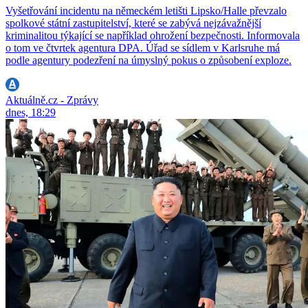
Vyšetřování incidentu na německém letišti Lipsko/Halle převzalo
spolkové státní zastupitelství, které se zabývá nejzávažnější
kriminalitou týkající se například ohrožení bezpečnosti. Informovala
o tom ve čtvrtek agentura DPA. Úřad se sídlem v Karlsruhe má
podle agentury podezření na úmyslný pokus o způsobení exploze.
Aktuálně.cz - Zprávy
dnes, 18:29