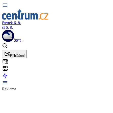
čtvrtek 6. 8.
čt 6. 8.
28°C
Přihlášení
Reklama