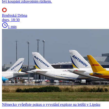
být koupání zdravotním rizikem.
Brněnská Drbna
dnes, 18:30
1 min
Německo vyšetřuje pokus o vyvolání exploze na letišti v Lipsku