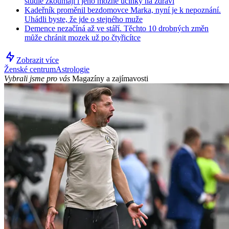
studie zkoumají i jeho možné účinky na zdraví
Kadeřník proměnil bezdomovce Marka, nyní je k nepoznání.
Uhádli byste, že jde o stejného muže
Demence nezačíná až ve stáří. Těchto 10 drobných změn
může chránit mozek už po čtyřicítce
Zobrazit více
Ženské centrum
Astrologie
Vybrali jsme pro vás
Magazíny a zajímavosti