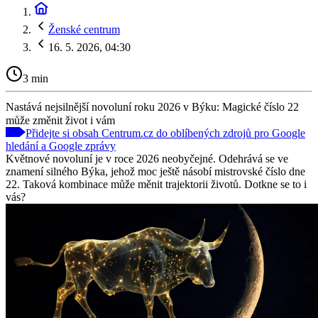
Ženské centrum
16. 5. 2026, 04:30
3 min
Nastává nejsilnější novoluní roku 2026 v Býku: Magické číslo 22
může změnit život i vám
Přidejte si obsah Centrum.cz do oblíbených zdrojů pro Google
hledání a Google zprávy
Květnové novoluní je v roce 2026 neobyčejné. Odehrává se ve
znamení silného Býka, jehož moc ještě násobí mistrovské číslo dne
22. Taková kombinace může měnit trajektorii životů. Dotkne se to i
vás?