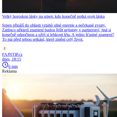
Velký horoskop lásky na srpen: kdo konečně potká svoji lásku
Srpen přináší do oblasti vztahů silné energie a nečekané zvraty.
Zatímco některá znamení budou řešit nejistoty v partnerství, jiná si
konečně odpočinou a užijí si lehkosti léta. A jedno šťastné znamení?
To má před sebou setkání, které změní celý život.
FAJNTIP.cz
dnes, 18:15
6 min
Reklama