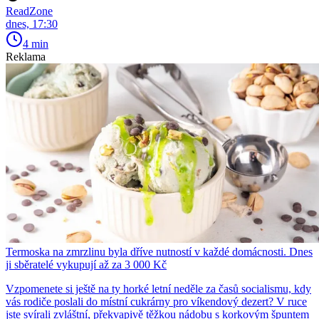
ReadZone
dnes, 17:30
4 min
Reklama
Termoska na zmrzlinu byla dříve nutností v každé domácnosti. Dnes
ji sběratelé vykupují až za 3 000 Kč
Vzpomenete si ještě na ty horké letní neděle za časů socialismu, kdy
vás rodiče poslali do místní cukrárny pro víkendový dezert? V ruce
jste svírali zvláštní, překvapivě těžkou nádobu s korkovým špuntem