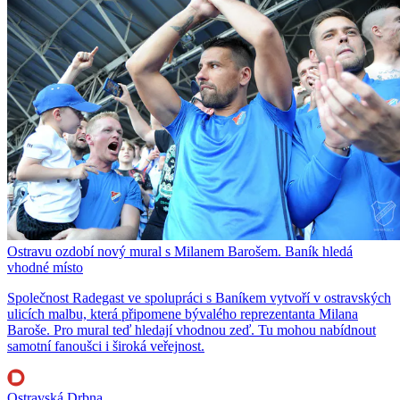
Ostravu ozdobí nový mural s Milanem Barošem. Baník hledá
vhodné místo
Společnost Radegast ve spolupráci s Baníkem vytvoří v ostravských
ulicích malbu, která připomene bývalého reprezentanta Milana
Baroše. Pro mural teď hledají vhodnou zeď. Tu mohou nabídnout
samotní fanoušci i široká veřejnost.
Ostravská Drbna