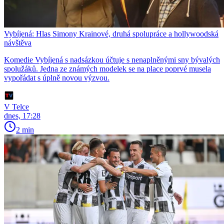
Vybíjená: Hlas Simony Krainové, druhá spolupráce a hollywoodská
návštěva
Komedie Vybíjená s nadsázkou účtuje s nenaplněnými sny bývalých
spolužáků. Jedna ze známých modelek se na place poprvé musela
vypořádat s úplně novou výzvou.
V Telce
dnes, 17:28
2 min