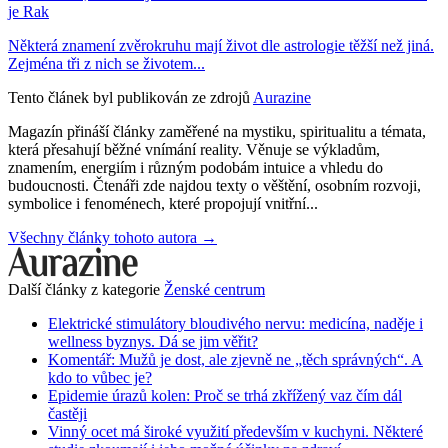
je Rak
Některá znamení zvěrokruhu mají život dle astrologie těžší než jiná.
Zejména tři z nich se životem...
Tento článek byl publikován ze zdrojů
Aurazine
Magazín přináší články zaměřené na mystiku, spiritualitu a témata,
která přesahují běžné vnímání reality. Věnuje se výkladům,
znamením, energiím i různým podobám intuice a vhledu do
budoucnosti. Čtenáři zde najdou texty o věštění, osobním rozvoji,
symbolice i fenoménech, které propojují vnitřní...
Všechny články tohoto autora →
Další články z kategorie
Ženské centrum
Elektrické stimulátory bloudivého nervu: medicína, naděje i
wellness byznys. Dá se jim věřit?
Komentář: Mužů je dost, ale zjevně ne „těch správných“. A
kdo to vůbec je?
Epidemie úrazů kolen: Proč se trhá zkřížený vaz čím dál
častěji
Vinný ocet má široké využití především v kuchyni. Některé