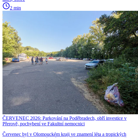
2 min
ČERVENEC 2026: Parkování na Poděbradech, obří investice v
Přerově, pochybení ve Fakultní nemocnici
Červenec byl v Olomouckém kraji ve znamení léta a tropických