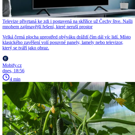
Televize přivrtaná ke zdi i postavená na skříňce už Čechy štve. Našli
mnohem zajímavější řešení, které neruší prostor
Velká černá plocha uprostřed obýváku dráždí čím dál víc lidí. Místo
klasického zavěšení volí posuvné panely, lamely nebo televizor,
který se tváří jako obraz.
Mobify.cz
dnes, 18:56
4 min