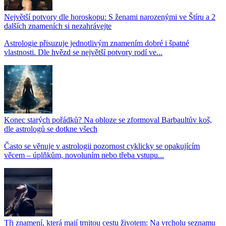
Největší potvory dle horoskopu: S ženami narozenými ve Štíru a 2
dalších znameních si nezahrávejte
Astrologie přisuzuje jednotlivým znamením dobré i špatné
vlastnosti. Dle hvězd se největší potvory rodí ve...
Konec starých pořádků? Na obloze se zformoval Barbaultův koš,
dle astrologů se dotkne všech
Často se věnuje v astrologii pozornost cyklicky se opakujícím
věcem – úplňkům, novoluním nebo třeba vstupu...
Tři znamení, která mají trnitou cestu životem: Na vrcholu seznamu