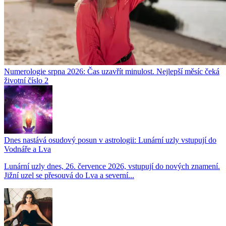
Numerologie srpna 2026: Čas uzavřít minulost. Nejlepší měsíc čeká
životní číslo 2
Dnes nastává osudový posun v astrologii: Lunární uzly vstupují do
Vodnáře a Lva
Lunární uzly dnes, 26. července 2026, vstupují do nových znamení.
Jižní uzel se přesouvá do Lva a severní...