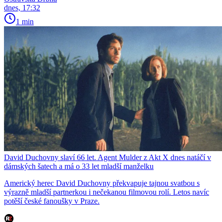
dnes, 17:32
1 min
David Duchovny slaví 66 let. Agent Mulder z Akt X dnes natáčí v
dámských šatech a má o 33 let mladší manželku
Americký herec David Duchovny překvapuje tajnou svatbou s
výrazně mladší partnerkou i nečekanou filmovou rolí. Letos navíc
potěší české fanoušky v Praze.