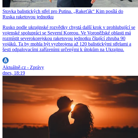
Stovka balistických střel pro Putina. „Rakeťák“ Kim posílá do
Ruska raketovou jednotku
Rusko podle ukrajinské rozvědky chystá další krok v prohlubující se
vojenské spolupráci se Severní Koreou. Ve Voroněžské oblasti má
rozmístit severokorejskou raketovou jednotku čítající zhruba 90
vojáků. Ta by mohla být vyzbrojena až 120 balistickými střelami a
šesti odpalovacími zařízeními určenými k útokům na Ukrajinu.
Aktuálně.cz - Zprávy
dnes, 18:19