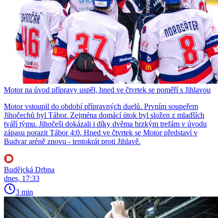
Motor na úvod přípravy uspěl, hned ve čtvrtek se poměří s Jihlavou
Motor vstoupil do období přípravných duelů. Prvním soupeřem
Jihočechů byl Tábor. Zejména domácí útok byl složen z mladších
tváří týmu. Jihočeši dokázali i díky dvěma brzkým trefám v úvodu
zápasu porazit Tábor 4:0. Hned ve čtvrtek se Motor představí v
Budvar aréně znovu - tentokrát proti Jihlavě.
Budějcká Drbna
dnes, 17:33
3 min