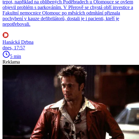
tepot, například na oblíbených Poděbradech u Olomouce se ovšem
objevil problém s parkováním. V Přerově se chystá obří investice a
Fakultní nemocnice Olomouc po měsících odmítání přiznala
pochybení v kauze defibrilátorů, dostali je i pacienti, kteří je
nepotřebovali.
Hanácká Drbna
dnes, 17:57
5 min
Reklama