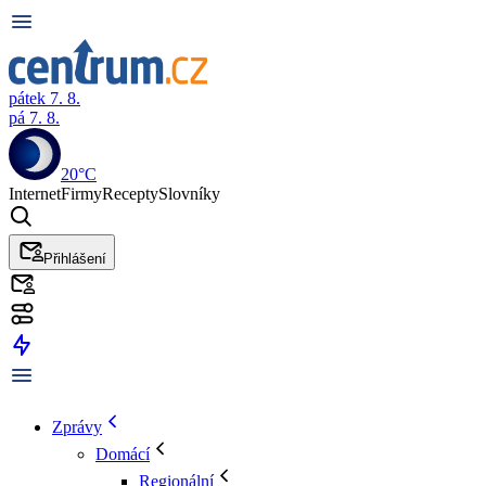
pátek 7. 8.
pá 7. 8.
20°C
Internet
Firmy
Recepty
Slovníky
Přihlášení
Zprávy
Domácí
Regionální