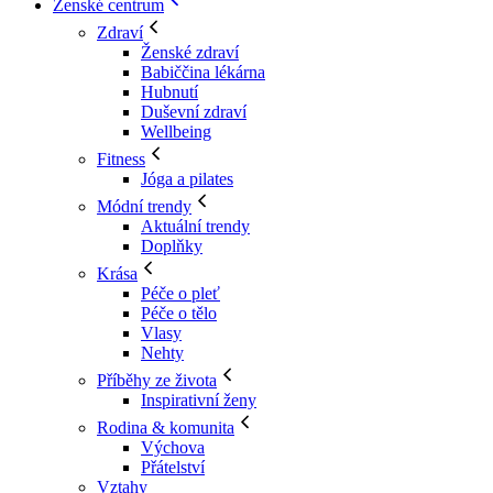
Ženské centrum
Zdraví
Ženské zdraví
Babiččina lékárna
Hubnutí
Duševní zdraví
Wellbeing
Fitness
Jóga a pilates
Módní trendy
Aktuální trendy
Doplňky
Krása
Péče o pleť
Péče o tělo
Vlasy
Nehty
Příběhy ze života
Inspirativní ženy
Rodina & komunita
Výchova
Přátelství
Vztahy