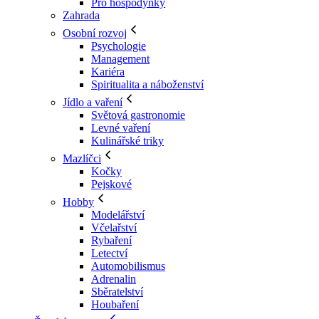
Pro hospodyňky
Zahrada
Osobní rozvoj
Psychologie
Management
Kariéra
Spiritualita a náboženství
Jídlo a vaření
Světová gastronomie
Levné vaření
Kulinářské triky
Mazlíčci
Kočky
Pejskové
Hobby
Modelářství
Včelařství
Rybaření
Letectví
Automobilismus
Adrenalin
Sběratelství
Houbaření