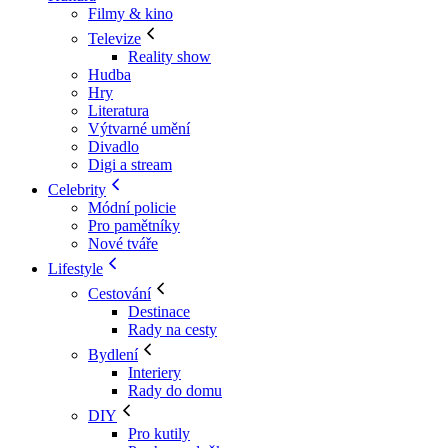
Filmy & kino
Televize
Reality show
Hudba
Hry
Literatura
Výtvarné umění
Divadlo
Digi a stream
Celebrity
Módní policie
Pro pamětníky
Nové tváře
Lifestyle
Cestování
Destinace
Rady na cesty
Bydlení
Interiery
Rady do domu
DIY
Pro kutily