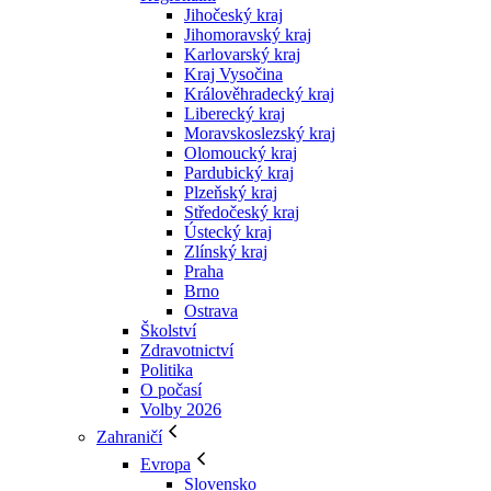
Jihočeský kraj
Jihomoravský kraj
Karlovarský kraj
Kraj Vysočina
Králověhradecký kraj
Liberecký kraj
Moravskoslezský kraj
Olomoucký kraj
Pardubický kraj
Plzeňský kraj
Středočeský kraj
Ústecký kraj
Zlínský kraj
Praha
Brno
Ostrava
Školství
Zdravotnictví
Politika
O počasí
Volby 2026
Zahraničí
Evropa
Slovensko