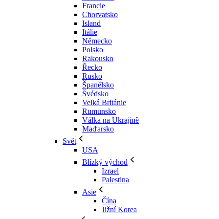
Francie
Chorvatsko
Island
Itálie
Německo
Polsko
Rakousko
Řecko
Rusko
Španělsko
Švédsko
Velká Británie
Rumunsko
Válka na Ukrajině
Maďarsko
Svět
USA
Blízký východ
Izrael
Palestina
Asie
Čína
Jižní Korea