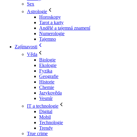
Sex
Astrologie
Horoskopy
Tarot a karty
Andělé a tajemná znamení
Numerologie
Tajemno
Zajímavosti
Věda
Biologie
Ekologie
Fyzika
Geografie
Historie
Chemie
Jazykověda
Vesmír
IT a technologie
Digital
Mobil
Technologie
Trendy
True crime