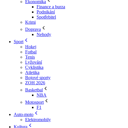
Ekonomika
Finance a burza
Podnikání
Spotřebitel
Krimi
Doprava
Nehody
Sport
Hokej
Fotbal
Tenis
Lyžování
Cyklistika
Atletika
Bojové sporty
ZOH 2026
Basketbal
NBA
Motosport
F1
Auto-moto
Elektromobily
Kultura