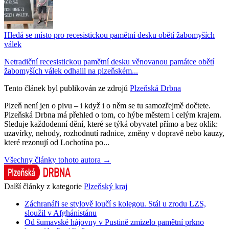
Hledá se místo pro recesistickou pamětní desku obětí žabomyších
válek
Netradiční recesistickou pamětní desku věnovanou památce obětí
žabomyších válek odhalil na plzeňském...
Tento článek byl publikován ze zdrojů
Plzeňská Drbna
Plzeň není jen o pivu – i když i o něm se tu samozřejmě dočtete.
Plzeňská Drbna má přehled o tom, co hýbe městem i celým krajem.
Sleduje každodenní dění, které se týká obyvatel přímo a bez oklik:
uzavírky, nehody, rozhodnutí radnice, změny v dopravě nebo kauzy,
které rezonují od Lochotína po...
Všechny články tohoto autora →
Další články z kategorie
Plzeňský kraj
Záchranáři se stylově loučí s kolegou. Stál u zrodu LZS,
sloužil v Afghánistánu
Od šumavské hájovny v Pustině zmizelo pamětní prkno