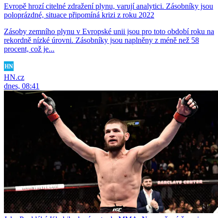
Evropě hrozí citelné zdražení plynu, varují analytici. Zásobníky jsou
poloprázdné, situace připomíná krizi z roku 2022
Zásoby zemního plynu v Evropské unii jsou pro toto období roku na
rekordně nízké úrovni. Zásobníky jsou naplněny z méně než 58
procent, což je...
HN.cz
dnes, 08:41