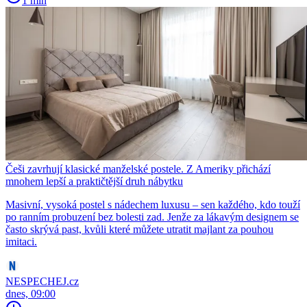
1 min
Češi zavrhují klasické manželské postele. Z Ameriky přichází
mnohem lepší a praktičtější druh nábytku
Masivní, vysoká postel s nádechem luxusu – sen každého, kdo touží
po ranním probuzení bez bolesti zad. Jenže za lákavým designem se
často skrývá past, kvůli které můžete utratit majlant za pouhou
imitaci.
NESPECHEJ.cz
dnes, 09:00