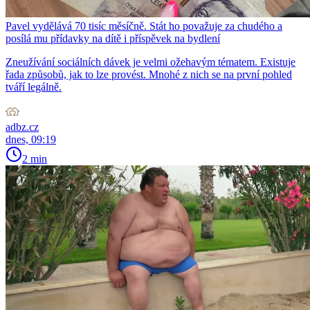
Pavel vydělává 70 tisíc měsíčně. Stát ho považuje za chudého a
posílá mu přídavky na dítě i příspěvek na bydlení
Zneužívání sociálních dávek je velmi ožehavým tématem. Existuje
řada způsobů, jak to lze provést. Mnohé z nich se na první pohled
tváří legálně.
adbz.cz
dnes, 09:19
2 min