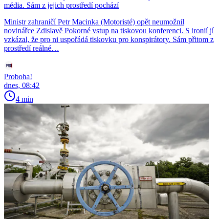
média. Sám z jejich prostředí pochází
Ministr zahraničí Petr Macinka (Motoristé) opět neumožnil
novinářce Zdislavě Pokorné vstup na tiskovou konferenci. S ironií jí
vzkázal, že pro ni uspořádá tiskovku pro konspirátory. Sám přitom z
prostředí reálné…
Proboha!
dnes, 08:42
4 min