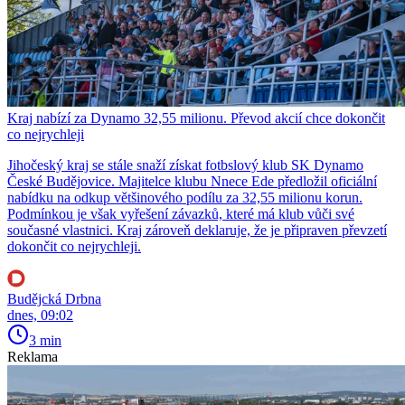
Kraj nabízí za Dynamo 32,55 milionu. Převod akcií chce dokončit
co nejrychleji
Jihočeský kraj se stále snaží získat fotbslový klub SK Dynamo
České Budějovice. Majitelce klubu Nnece Ede předložil oficiální
nabídku na odkup většinového podílu za 32,55 milionu korun.
Podmínkou je však vyřešení závazků, které má klub vůči své
současné vlastnici. Kraj zároveň deklaruje, že je připraven převzetí
dokončit co nejrychleji.
Budějcká Drbna
dnes, 09:02
3 min
Reklama