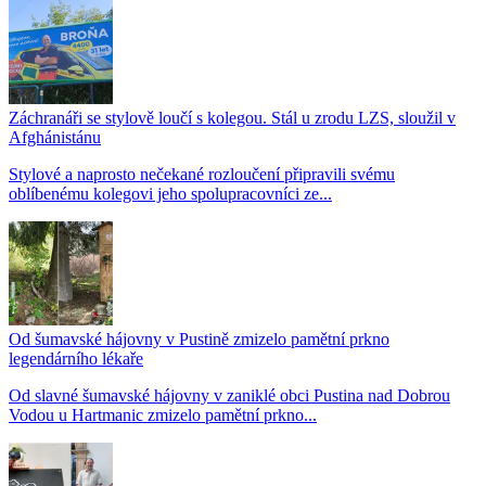
Záchranáři se stylově loučí s kolegou. Stál u zrodu LZS, sloužil v
Afghánistánu
Stylové a naprosto nečekané rozloučení připravili svému
oblíbenému kolegovi jeho spolupracovníci ze...
Od šumavské hájovny v Pustině zmizelo pamětní prkno
legendárního lékaře
Od slavné šumavské hájovny v zaniklé obci Pustina nad Dobrou
Vodou u Hartmanic zmizelo pamětní prkno...