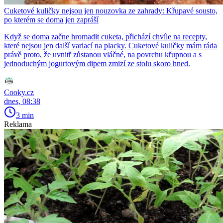
Cuketové kuličky nejsou jen nouzovka ze zahrady: Křupavé sousto,
po kterém se doma jen zapráší
Když se doma začne hromadit cuketa, přichází chvíle na recepty,
které nejsou jen další variací na placky. Cuketové kuličky mám ráda
právě proto, že uvnitř zůstanou vláčné, na povrchu křupnou a s
jednoduchým jogurtovým dipem zmizí ze stolu skoro hned.
Cooky.cz
dnes, 08:38
3 min
Reklama