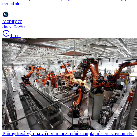
černobílé.
Mobify.cz
dnes, 08:50
4 min
Průmyslová výroba v červnu meziročně stoupla, růst ve stavebnictví