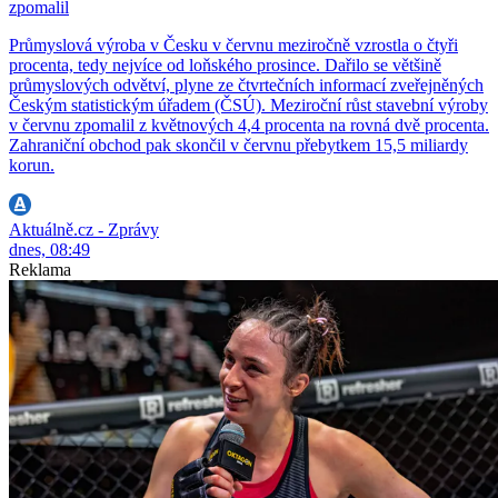
zpomalil
Průmyslová výroba v Česku v červnu meziročně vzrostla o čtyři
procenta, tedy nejvíce od loňského prosince. Dařilo se většině
průmyslových odvětví, plyne ze čtvrtečních informací zveřejněných
Českým statistickým úřadem (ČSÚ). Meziroční růst stavební výroby
v červnu zpomalil z květnových 4,4 procenta na rovná dvě procenta.
Zahraniční obchod pak skončil v červnu přebytkem 15,5 miliardy
korun.
Aktuálně.cz - Zprávy
dnes, 08:49
Reklama