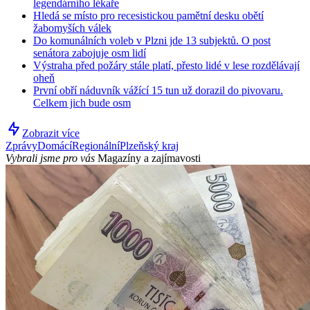
legendárního lékaře
Hledá se místo pro recesistickou pamětní desku obětí
žabomyších válek
Do komunálních voleb v Plzni jde 13 subjektů. O post
senátora zabojuje osm lidí
Výstraha před požáry stále platí, přesto lidé v lese rozdělávají
oheň
První obří náduvník vážící 15 tun už dorazil do pivovaru.
Celkem jich bude osm
Zobrazit více
Zprávy
Domácí
Regionální
Plzeňský kraj
Vybrali jsme pro vás
Magazíny a zajímavosti