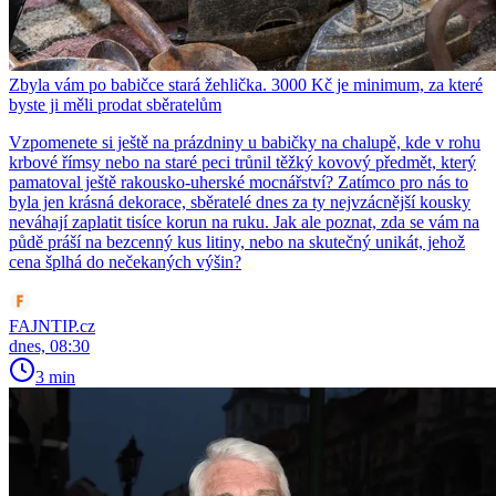
Zbyla vám po babičce stará žehlička. 3000 Kč je minimum, za které
byste ji měli prodat sběratelům
Vzpomenete si ještě na prázdniny u babičky na chalupě, kde v rohu
krbové římsy nebo na staré peci trůnil těžký kovový předmět, který
pamatoval ještě rakousko-uherské mocnářství? Zatímco pro nás to
byla jen krásná dekorace, sběratelé dnes za ty nejvzácnější kousky
neváhají zaplatit tisíce korun na ruku. Jak ale poznat, zda se vám na
půdě práší na bezcenný kus litiny, nebo na skutečný unikát, jehož
cena šplhá do nečekaných výšin?
FAJNTIP.cz
dnes, 08:30
3 min