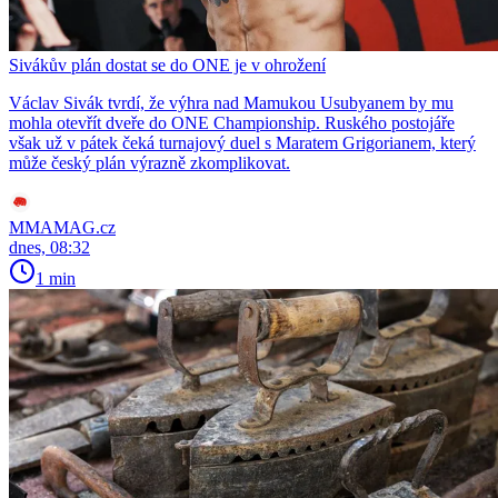
Sivákův plán dostat se do ONE je v ohrožení
Václav Sivák tvrdí, že výhra nad Mamukou Usubyanem by mu
mohla otevřít dveře do ONE Championship. Ruského postojáře
však už v pátek čeká turnajový duel s Maratem Grigorianem, který
může český plán výrazně zkomplikovat.
MMAMAG.cz
dnes, 08:32
1 min