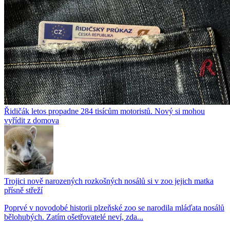
Řidičák letos propadne 284 tisícům motoristů. Nový si mohou
vyřídit z domova
Trojici nově narozených rozkošných nosálů si v zoo jejich matka
přísně střeží
Poprvé v novodobé historii plzeňské zoo se narodila mláďata nosálů
bělohubých. Zatím ošetřovatelé neví, zda...