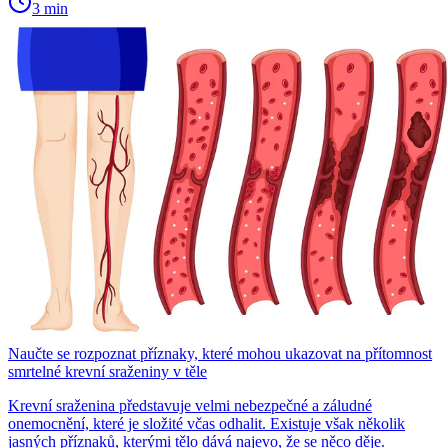
3 min
Naučte se rozpoznat příznaky, které mohou ukazovat na přítomnost
smrtelné krevní sraženiny v těle
Krevní sraženina představuje velmi nebezpečné a záludné
onemocnění, které je složité včas odhalit. Existuje však několik
jasných příznaků, kterými tělo dává najevo, že se něco děje.