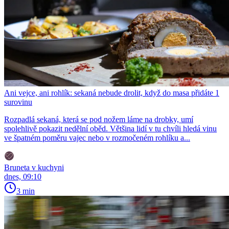
Ani vejce, ani rohlík: sekaná nebude drolit, když do masa přidáte 1
surovinu
Rozpadlá sekaná, která se pod nožem láme na drobky, umí
spolehlivě pokazit nedělní oběd. Většina lidí v tu chvíli hledá vinu
ve špatném poměru vajec nebo v rozmočeném rohlíku a...
Bruneta v kuchyni
dnes, 09:10
3 min