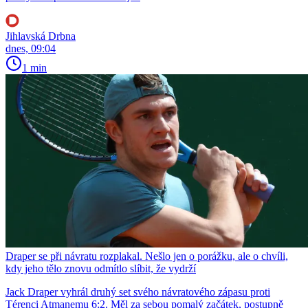
Jihlavská Drbna
dnes, 09:04
1 min
Draper se při návratu rozplakal. Nešlo jen o porážku, ale o chvíli,
kdy jeho tělo znovu odmítlo slíbit, že vydrží
Jack Draper vyhrál druhý set svého návratového zápasu proti
Térenci Atmanemu 6:2. Měl za sebou pomalý začátek, postupně