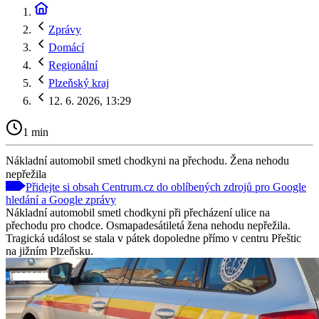
Zprávy
Domácí
Regionální
Plzeňský kraj
12. 6. 2026, 13:29
1 min
Nákladní automobil smetl chodkyni na přechodu. Žena nehodu
nepřežila
Přidejte si obsah Centrum.cz do oblíbených zdrojů pro Google
hledání a Google zprávy
Nákladní automobil smetl chodkyni při přecházení ulice na
přechodu pro chodce. Osmapadesátiletá žena nehodu nepřežila.
Tragická událost se stala v pátek dopoledne přímo v centru Přeštic
na jižním Plzeňsku.