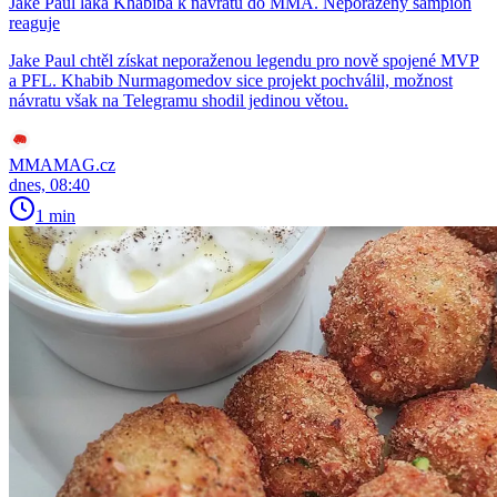
Jake Paul láká Khabiba k návratu do MMA. Neporažený šampion
reaguje
Jake Paul chtěl získat neporaženou legendu pro nově spojené MVP
a PFL. Khabib Nurmagomedov sice projekt pochválil, možnost
návratu však na Telegramu shodil jedinou větou.
MMAMAG.cz
dnes, 08:40
1 min