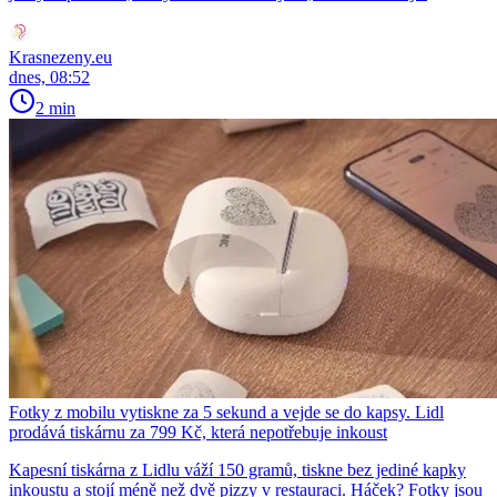
Krasnezeny.eu
dnes, 08:52
2 min
Fotky z mobilu vytiskne za 5 sekund a vejde se do kapsy. Lidl
prodává tiskárnu za 799 Kč, která nepotřebuje inkoust
Kapesní tiskárna z Lidlu váží 150 gramů, tiskne bez jediné kapky
inkoustu a stojí méně než dvě pizzy v restauraci. Háček? Fotky jsou