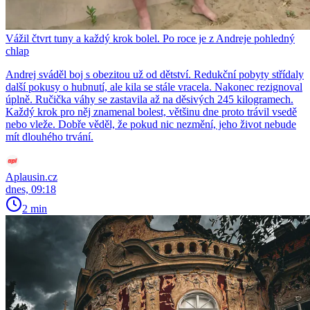
Vážil čtvrt tuny a každý krok bolel. Po roce je z Andreje pohledný
chlap
Andrej sváděl boj s obezitou už od dětství. Redukční pobyty střídaly
další pokusy o hubnutí, ale kila se stále vracela. Nakonec rezignoval
úplně. Ručička váhy se zastavila až na děsivých 245 kilogramech.
Každý krok pro něj znamenal bolest, většinu dne proto trávil vsedě
nebo vleže. Dobře věděl, že pokud nic nezmění, jeho život nebude
mít dlouhého trvání.
Aplausin.cz
dnes, 09:18
2 min