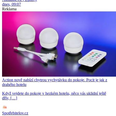
dnes, 09:07
Reklama
Action nově nabízí chytrou vychytávku do pokoje. Pocit je jak z
drahého hotelu
Když vejdete do pokoje v hezkém hotelu, něco vás uklidní ještě
dřív, […]
Spotřebitelov.cz