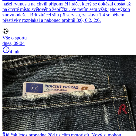
našel rytmus a na chvíli připomněl hráče, který se dokázal dostat až
na čtvrté místo světového žebříčku. Ve třetím setu však jeho výkon
znovu odešel. Brit ztrácel sílu při servisu, za stavu 1:4 se během
přestávky rozplakal a nakonec prohrál 3:6, 6:2, 2:6.
Vše o sportu
dnes, 09:04
4 min
Řidičák letos propadne 284 tisícům motoristů. Nový si mohou