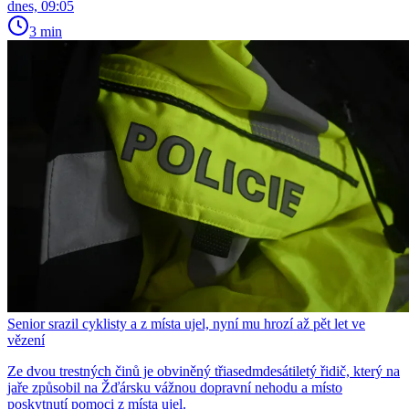
dnes, 09:05
3 min
Senior srazil cyklisty a z místa ujel, nyní mu hrozí až pět let ve
vězení
Ze dvou trestných činů je obviněný třiasedmdesátiletý řidič, který na
jaře způsobil na Žďársku vážnou dopravní nehodu a místo
poskytnutí pomoci z místa ujel.