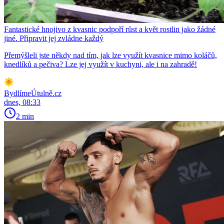
Fantastické hnojivo z kvasnic podpoří růst a květ rostlin jako žádné
jiné. Připravit jej zvládne každý
Přemýšleli jste někdy nad tím, jak lze využít kvasnice mimo koláčů,
knedlíků a pečiva? Lze jej využít v kuchyni, ale i na zahradě!
BydlímeÚtulně.cz
dnes, 08:33
2 min