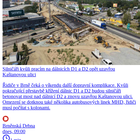
Silničáři kvůli pracím na dálnicích D1 a D2 opět uzavřou
Kaštanovou ulici
Řidiče v Brně čeká o víkendu další dopravní komplikace. Kvůli
pokračující přestavbě křížení dálnic D1 a D2 budou silničáři
betonovat most nad dálnicí D2 a znovu uzavřou Kaštanovou ulici.
Omezení se dotknou také několika autobusových linek MHD, řidiči
musí počítat s kolonami.
Brněnská Drbna
dnes, 09:00