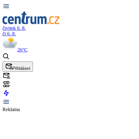
čtvrtek 6. 8.
čt 6. 8.
26°C
Přihlášení
Reklama