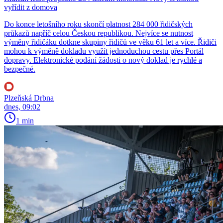
vyřídit z domova
Do konce letošního roku skončí platnost 284 000 řidičských
průkazů napříč celou Českou republikou. Nejvíce se nutnost
výměny řidičáku dotkne skupiny řidičů ve věku 61 let a více. Řidiči
mohou k výměně dokladu využít jednoduchou cestu přes Portál
dopravy. Elektronické podání žádosti o nový doklad je rychlé a
bezpečné.
Plzeňská Drbna
dnes, 09:02
1 min