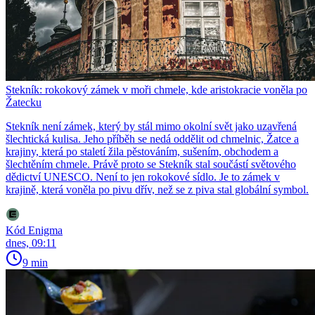
Stekník: rokokový zámek v moři chmele, kde aristokracie voněla po
Žatecku
Stekník není zámek, který by stál mimo okolní svět jako uzavřená
šlechtická kulisa. Jeho příběh se nedá oddělit od chmelnic, Žatce a
krajiny, která po staletí žila pěstováním, sušením, obchodem a
šlechtěním chmele. Právě proto se Stekník stal součástí světového
dědictví UNESCO. Není to jen rokokové sídlo. Je to zámek v
krajině, která voněla po pivu dřív, než se z piva stal globální symbol.
Kód Enigma
dnes, 09:11
9 min