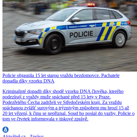
Policie objasnila 15 let starou vraždu bezdomovce. Pachatele
dopadla díky vzorku DNA
Kriminalisté dopadli díky shodě vzorku DNA člověka, kterého
podezírají z vraždy muže spáchané před 15 lety v Praze.
Podezřelého Čecha zadrželi ve Středočeském kraji. Za vraždu
spáchanou zvlášť surovým a trýznivým způsobem mu hrozí 15 až
20 let vězení, k činu se nepřiznal. Soud ho poslal do vazby. Policie o
tom ve čtvrtek informovala v tiskové zprávě.
Aktuálně.cz - Zprávy