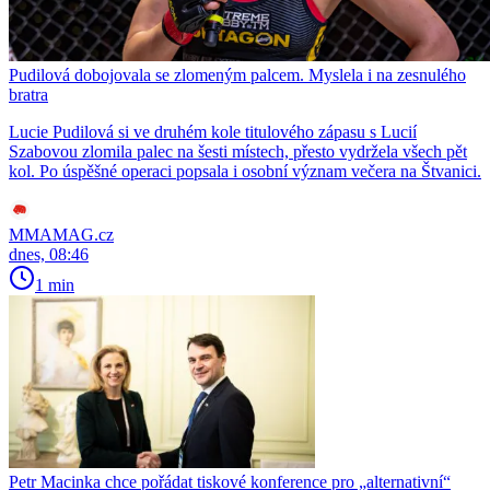
Pudilová dobojovala se zlomeným palcem. Myslela i na zesnulého
bratra
Lucie Pudilová si ve druhém kole titulového zápasu s Lucií
Szabovou zlomila palec na šesti místech, přesto vydržela všech pět
kol. Po úspěšné operaci popsala i osobní význam večera na Štvanici.
MMAMAG.cz
dnes, 08:46
1 min
Petr Macinka chce pořádat tiskové konference pro „alternativní“