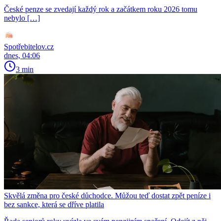
České penze se zvedají každý rok a začátkem roku 2026 tomu
nebylo […]
Spotřebitelov.cz
dnes, 04:06
3 min
Skvělá změna pro české důchodce. Můžou teď dostat zpět peníze i
bez sankce, která se dříve platila