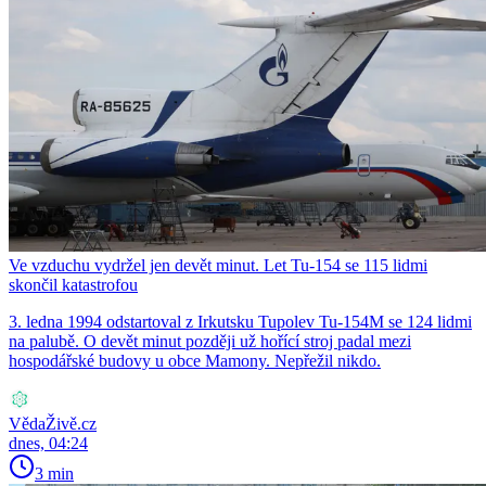
Ve vzduchu vydržel jen devět minut. Let Tu-154 se 115 lidmi
skončil katastrofou
3. ledna 1994 odstartoval z Irkutsku Tupolev Tu-154M se 124 lidmi
na palubě. O devět minut později už hořící stroj padal mezi
hospodářské budovy u obce Mamony. Nepřežil nikdo.
VědaŽivě.cz
dnes, 04:24
3 min