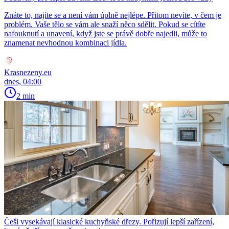
Znáte to, najíte se a není vám úplně nejlépe. Přitom nevíte, v čem je
problém. Vaše tělo se vám ale snaží něco sdělit. Pokud se cítíte
nafouknutí a unavení, když jste se právě dobře najedli, může to
znamenat nevhodnou kombinaci jídla.
Krasnezeny.eu
dnes, 04:00
2 min
Češi vysekávají klasické kuchyňské dřezy. Pořizují lepší zařízení,