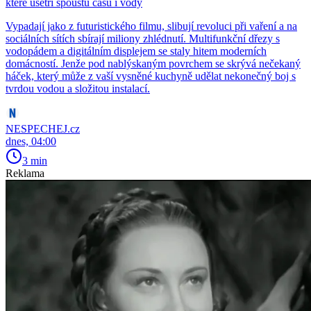
které ušetří spoustu času i vody
Vypadají jako z futuristického filmu, slibují revoluci při vaření a na
sociálních sítích sbírají miliony zhlédnutí. Multifunkční dřezy s
vodopádem a digitálním displejem se staly hitem moderních
domácností. Jenže pod nablýskaným povrchem se skrývá nečekaný
háček, který může z vaší vysněné kuchyně udělat nekonečný boj s
tvrdou vodou a složitou instalací.
NESPECHEJ.cz
dnes, 04:00
3 min
Reklama