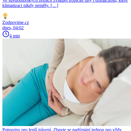
Ve středomořských zemích zvládají tropické dny i domácnosti, které
klimatizaci nikdy neměly. […]
Zodpovime.cz
dnes, 04:02
4 min
Potraviny pro lepší trávení. Zbavte se nadýmání jednou pro vždy