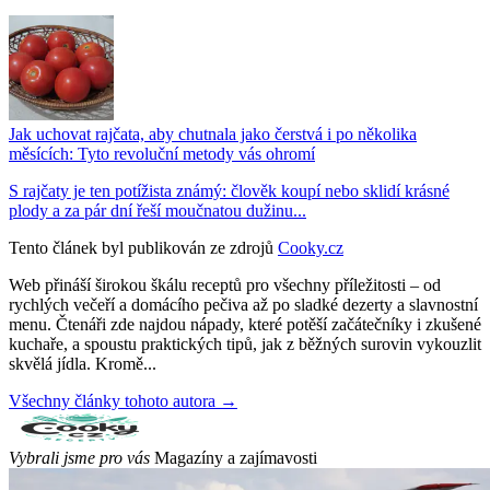
Jak uchovat rajčata, aby chutnala jako čerstvá i po několika
měsících: Tyto revoluční metody vás ohromí
S rajčaty je ten potížista známý: člověk koupí nebo sklidí krásné
plody a za pár dní řeší moučnatou dužinu...
Tento článek byl publikován ze zdrojů
Cooky.cz
Web přináší širokou škálu receptů pro všechny příležitosti – od
rychlých večeří a domácího pečiva až po sladké dezerty a slavnostní
menu. Čtenáři zde najdou nápady, které potěší začátečníky i zkušené
kuchaře, a spoustu praktických tipů, jak z běžných surovin vykouzlit
skvělá jídla. Kromě...
Všechny články tohoto autora →
Vybrali jsme pro vás
Magazíny a zajímavosti