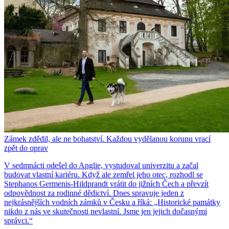
Zámek zdědil, ale ne bohatství. Každou vydělanou korunu vrací
zpět do oprav
V sedmnácti odešel do Anglie, vystudoval univerzitu a začal
budovat vlastní kariéru. Když ale zemřel jeho otec, rozhodl se
Stephanos Germenis-Hildprandt vrátit do jižních Čech a převzít
odpovědnost za rodinné dědictví. Dnes spravuje jeden z
nejkrásnějších vodních zámků v Česku a říká: „Historické památky
nikdo z nás ve skutečnosti nevlastní. Jsme jen jejich dočasnými
správci.“