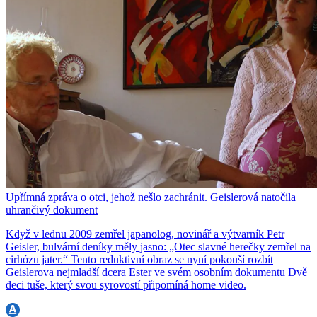
Upřímná zpráva o otci, jehož nešlo zachránit. Geislerová natočila
uhrančivý dokument
Když v lednu 2009 zemřel japanolog, novinář a výtvarník Petr
Geisler, bulvární deníky měly jasno: „Otec slavné herečky zemřel na
cirhózu jater.“ Tento reduktivní obraz se nyní pokouší rozbít
Geislerova nejmladší dcera Ester ve svém osobním dokumentu Dvě
deci tuše, který svou syrovostí připomíná home video.