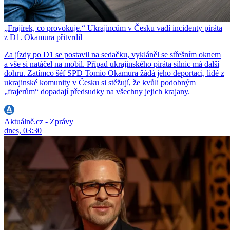
„Frajírek, co provokuje.“ Ukrajincům v Česku vadí incidenty piráta
z D1. Okamura přitvrdil
Za jízdy po D1 se postavil na sedačku, vykláněl se střešním oknem
a vše si natáčel na mobil. Případ ukrajinského piráta silnic má další
dohru. Zatímco šéf SPD Tomio Okamura žádá jeho deportaci, lidé z
ukrajinské komunity v Česku si stěžují, že kvůli podobným
„frajerům“ dopadají předsudky na všechny jejich krajany.
Aktuálně.cz - Zprávy
dnes, 03:30