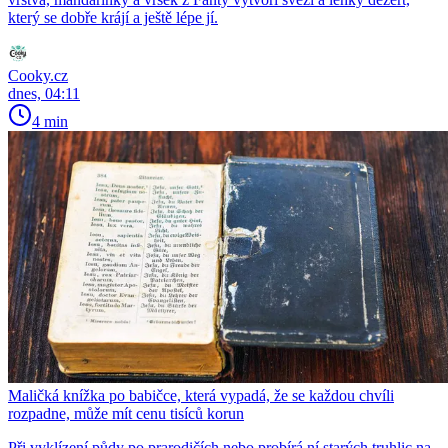
který se dobře krájí a ještě lépe jí.
Cooky.cz
dnes, 04:11
4 min
Maličká knížka po babičce, která vypadá, že se každou chvíli
rozpadne, může mít cenu tisíců korun
Při vyklízení půdy po prarodičích nebo probírá ní starých truhlic na