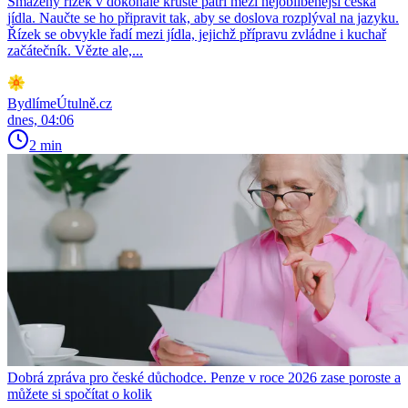
Smažený řízek v dokonalé krustě patří mezi nejoblíbenější česká
jídla. Naučte se ho připravit tak, aby se doslova rozplýval na jazyku.
Řízek se obvykle řadí mezi jídla, jejichž přípravu zvládne i kuchař
začátečník. Vězte ale,...
BydlímeÚtulně.cz
dnes, 04:06
2 min
Dobrá zpráva pro české důchodce. Penze v roce 2026 zase poroste a
můžete si spočítat o kolik