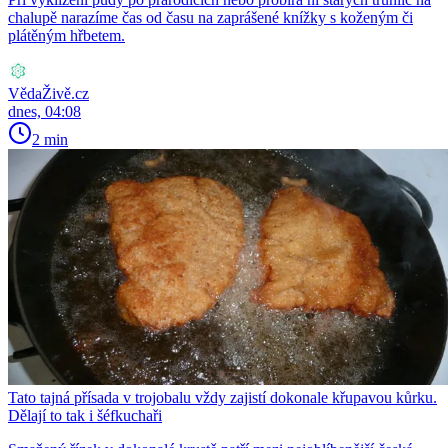
chalupě narazíme čas od času na zaprášené knížky s koženým či
plátěným hřbetem.
VědaŽivě.cz
dnes, 04:08
2 min
Tato tajná přísada v trojobalu vždy zajistí dokonale křupavou kůrku.
Dělají to tak i šéfkuchaři