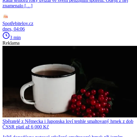
Řada seniorů roky uvízla ve svém penzijním spoření. Odejít z něj
znamenalo […]
Spotřebitelov.cz
dnes, 04:06
3 min
Reklama
Sběratelé z Německa i Japonska loví tenhle smaltovaný hrnek z dob
ČSSR platí až 6 000 Kč