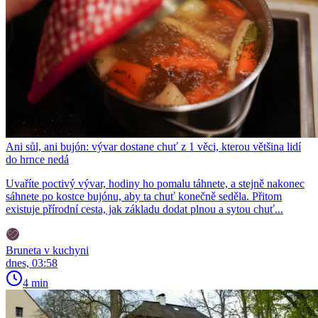
Ani sůl, ani bujón: vývar dostane chuť z 1 věci, kterou většina lidí
do hrnce nedá
Uvaříte poctivý vývar, hodiny ho pomalu táhnete, a stejně nakonec
sáhnete po kostce bujónu, aby ta chuť konečně seděla. Přitom
existuje přírodní cesta, jak základu dodat plnou a sytou chuť...
Bruneta v kuchyni
dnes, 03:58
4 min