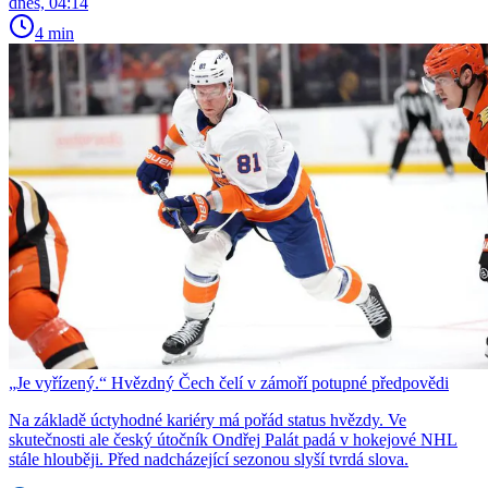
dnes, 04:14
4 min
„Je vyřízený.“ Hvězdný Čech čelí v zámoří potupné předpovědi
Na základě úctyhodné kariéry má pořád status hvězdy. Ve
skutečnosti ale český útočník Ondřej Palát padá v hokejové NHL
stále hlouběji. Před nadcházející sezonou slyší tvrdá slova.