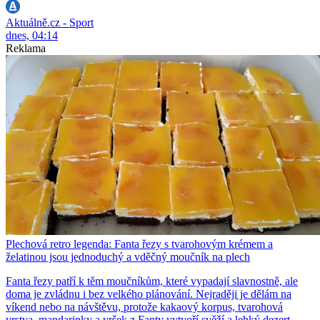
Aktuálně.cz - Sport
dnes, 04:14
Reklama
Plechová retro legenda: Fanta řezy s tvarohovým krémem a
želatinou jsou jednoduchý a vděčný moučník na plech
Fanta řezy patří k těm moučníkům, které vypadají slavnostně, ale
doma je zvládnu i bez velkého plánování. Nejraději je dělám na
víkend nebo na návštěvu, protože kakaový korpus, tvarohová
vrstva, mandarinky a vršek z Fanty vytvoří svěží a lehký dezert,