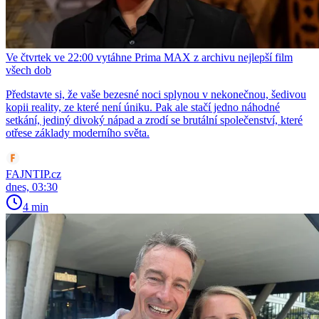
Ve čtvrtek ve 22:00 vytáhne Prima MAX z archivu nejlepší film
všech dob
Představte si, že vaše bezesné noci splynou v nekonečnou, šedivou
kopii reality, ze které není úniku. Pak ale stačí jedno náhodné
setkání, jediný divoký nápad a zrodí se brutální společenství, které
otřese základy moderního světa.
FAJNTIP.cz
dnes, 03:30
4 min