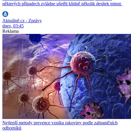
některých případech zvládne ušetřit klidně několik desítek minut.
Aktuálně.cz - Zprávy
dnes, 03:45
Reklama
Nejlepší metody prevence vzniku rakoviny podle zahraničních
odborníků