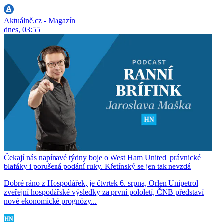
Aktuálně.cz - Magazín
dnes, 03:55
Čekají nás napínavé týdny boje o West Ham United, právnické
blafáky i porušená podání ruky. Křetínský se jen tak nevzdá
Dobré ráno z Hospodářek, je čtvrtek 6. srpna, Orlen Unipetrol
zveřejní hospodářské výsledky za první pololetí, ČNB představí
nové ekonomické prognózy...