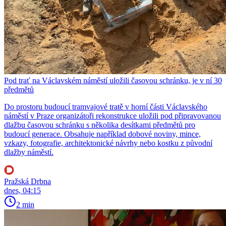
Pod trať na Václavském náměstí uložili časovou schránku, je v ní 30
předmětů
Do prostoru budoucí tramvajové tratě v horní části Václavského
náměstí v Praze organizátoři rekonstrukce uložili pod připravovanou
dlažbu časovou schránku s několika desítkami předmětů pro
budoucí generace. Obsahuje například dobové noviny, mince,
vzkazy, fotografie, architektonické návrhy nebo kostku z původní
dlažby náměstí.
Pražská Drbna
dnes, 04:15
2 min