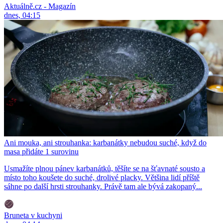
Aktuálně.cz - Magazín
dnes, 04:15
Ani mouka, ani strouhanka: karbanátky nebudou suché, když do
masa přidáte 1 surovinu
Usmažíte plnou pánev karbanátků, těšíte se na šťavnaté sousto a
místo toho koušete do suché, drolivé placky. Většina lidí příště
sáhne po další hrsti strouhanky. Právě tam ale bývá zakopaný...
Bruneta v kuchyni