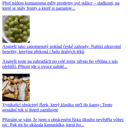
Před pádem komunismu měly prodejny své stálice – sladkosti, na
které se stály fronty a které si pamatuje...
Angrešt jako zapomenutý poklad české zahrady: Nabízí zdravotní
benefity, kterými překoná i řadu drahých léků
Angrešt roste na zahradách po celé zemi, přesto ho většina z nás
přehlíží. Přitom jde o ovoce nabité...
Vynikající obrácený řízek, který klasiku strčí do kapsy: Tento
geniální trik si ihned zamilujete
Přiznám se vám, že jsem o obráceném řízku dlouho nevěděla vůbec
nic. Pak mi ho ukázala kamarádka, která ho...