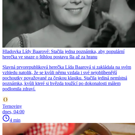
Hladovka Lídy Baarové: Stačila jedna poznámka, aby populární
herečka ve snaze o štíhlou postavu šla až za hranu
Slavná prvorepubliková herečka Lída Baarová si zakládala na svém
vzhledu natolik, že se kvůli němu vzdala i své nejoblíbenější
pochoutky považované za českou klasiku. Stačila jediná nemístná
poznámka, kvůli které si hvězda toužící po dokonalosti málem
podlomila zdraví.
Ternoviny
dnes, 04:00
4 min