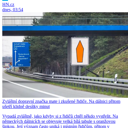
HN.cz
dnes, 03:54
Zvláštní dopravní značka mate i zkušené řidiče. Na dálnici přitom
ušetří klidně desítky minut
Vypadá zvláštně, jako kdyby si z řidičů chtěl někdo vystřelit. Na
německých dálnicích se objevuje velká bílá tabule s oranžovou
šipkou. Její význam často uniká i místním řidičům, přitom v