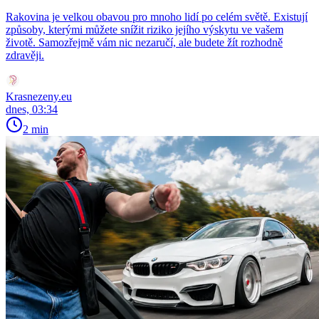
Rakovina je velkou obavou pro mnoho lidí po celém světě. Existují
způsoby, kterými můžete snížit riziko jejího výskytu ve vašem
životě. Samozřejmě vám nic nezaručí, ale budete žít rozhodně
zdravěji.
Krasnezeny.eu
dnes, 03:34
2 min