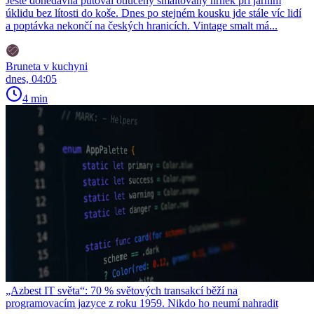
Ještě donedávna putoval otlučený smaltovaný hrnek při jarním
úklidu bez lítosti do koše. Dnes po stejném kousku jde stále víc lidí
a poptávka nekončí na českých hranicích. Vintage smalt má...
Bruneta v kuchyni
dnes, 04:05
4 min
„Azbest IT světa“: 70 % světových transakcí běží na
programovacím jazyce z roku 1959. Nikdo ho neumí nahradit