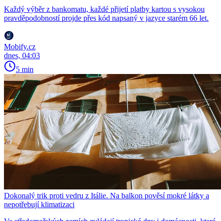
Každý výběr z bankomatu, každé přijetí platby kartou s vysokou
pravděpodobností projde přes kód napsaný v jazyce starém 66 let.
Mobify.cz
dnes, 04:03
5 min
Dokonalý trik proti vedru z Itálie. Na balkon pověsí mokré látky a
nepotřebují klimatizaci