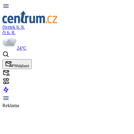
čtvrtek 6. 8.
čt 6. 8.
24°C
Přihlášení
Reklama