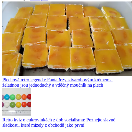
Plechová retro legenda: Fanta řezy s tvarohovým krémem a
želatinou jsou jednoduchý a vděčný moučník na plech
Retro kvíz o cukrovinkách z dob socialismu: Poznejte slavné
sladkosti, které mizely z obchodů jako první