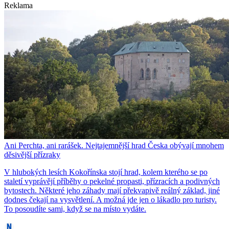
Reklama
Ani Perchta, ani rarášek. Nejtajemnější hrad Česka obývají mnohem
děsivější přízraky
V hlubokých lesích Kokořínska stojí hrad, kolem kterého se po
staletí vyprávějí příběhy o pekelné propasti, přízracích a podivných
bytostech. Některé jeho záhady mají překvapivě reálný základ, jiné
dodnes čekají na vysvětlení. A možná jde jen o lákadlo pro turisty.
To posoudíte sami, když se na místo vydáte.