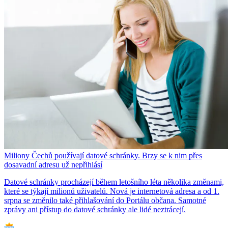
Miliony Čechů používají datové schránky. Brzy se k nim přes
dosavadní adresu už nepřihlásí
Datové schránky procházejí během letošního léta několika změnami,
které se týkají milionů uživatelů. Nová je internetová adresa a od 1.
srpna se změnilo také přihlašování do Portálu občana. Samotné
zprávy ani přístup do datové schránky ale lidé neztrácejí.