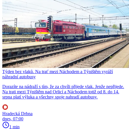
Týden bez vlaků. Na trať mezi Náchodem a Týništěm vyráží
náhradní autobusy
Dorazíte na nádraží s tím, že za chvíli přijede vlak. Jenže nepřijede.
Na trati mezi Týništěm nad Orlicí a Náchodem totiž od 8. do 14.
srpna platí výluka a všechny spoje nahradí autobusy.
Hradecká Drbna
dnes, 07:00
1 min