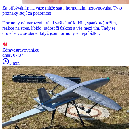
Za přibýváním na váze může stát i hormonální nerovnováha. Tyto
příznaky stojí za pozornost
Hormony od narození určují vaši chuť k jídlu, spánkový režim,
reakce na stres, libido, radost či úzkost a vše mezi tím. Tady se
dozvíte, co se stane, když jsou hormony v nepořádku.
Zdravestravovani.eu
dnes, 07:37
3 min