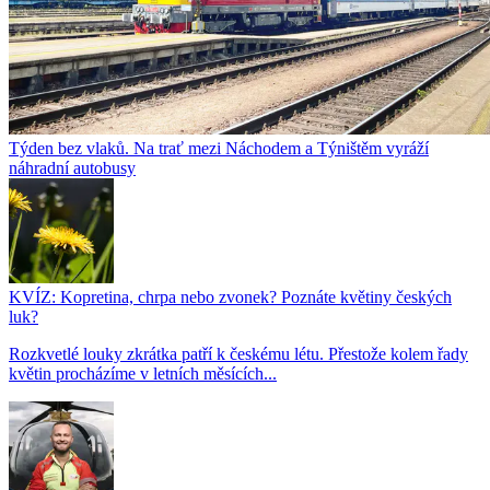
Týden bez vlaků. Na trať mezi Náchodem a Týništěm vyráží
náhradní autobusy
KVÍZ: Kopretina, chrpa nebo zvonek? Poznáte květiny českých
luk?
Rozkvetlé louky zkrátka patří k českému létu. Přestože kolem řady
květin procházíme v letních měsících...