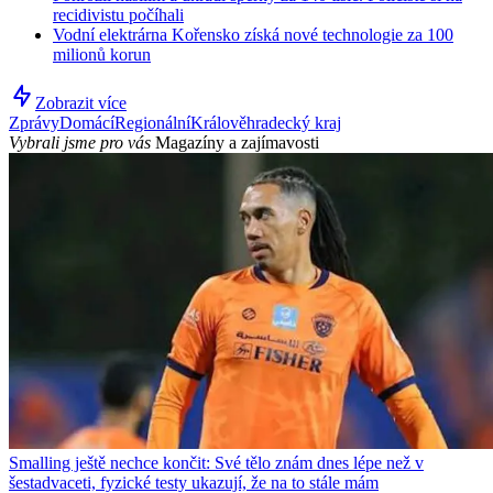
recidivistu počíhali
Vodní elektrárna Kořensko získá nové technologie za 100
milionů korun
Zobrazit více
Zprávy
Domácí
Regionální
Králověhradecký kraj
Vybrali jsme pro vás
Magazíny a zajímavosti
Smalling ještě nechce končit: Své tělo znám dnes lépe než v
šestadvaceti, fyzické testy ukazují, že na to stále mám