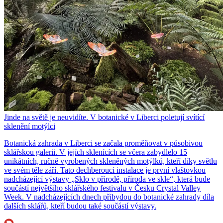
Jinde na světě je neuvidíte. V botanické v Liberci poletují svítící
sklenění motýlci
Botanická zahrada v Liberci se začala proměňovat v působivou
sklářskou galerii. V jejích sklenících se včera zabydlelo 15
unikátních, ručně vyrobených skleněných motýlků, kteří díky světlu
ve svém těle září. Tato dechberoucí instalace je první vlaštovkou
nadcházející výstavy „Sklo v přírodě, příroda ve skle“, která bude
součástí největšího sklářského festivalu v Česku Crystal Valley
Week. V nadcházejících dnech přibydou do botanické zahrady díla
dalších sklářů, kteří budou také součástí výstavy.