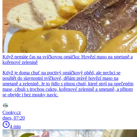
Když nemáte čas na svíčkovou omáčku: Hovězí maso na smetaně a
kořenové zelenině
Když je doma chuť na poctivý omáčkový oběd, ale nechci se
pouštět do slavnostní svíčkové, dělám právě hovězí maso na
smetaně a zelenině. Je to jídlo s plnou chutí, které stojí na opečeném
mase, cibuli s trochou cukru, kořenové zelenině a smetaně, a přitom
se obejde i bez mouky navíc.
Cooky.cz
dnes, 07:20
4 min