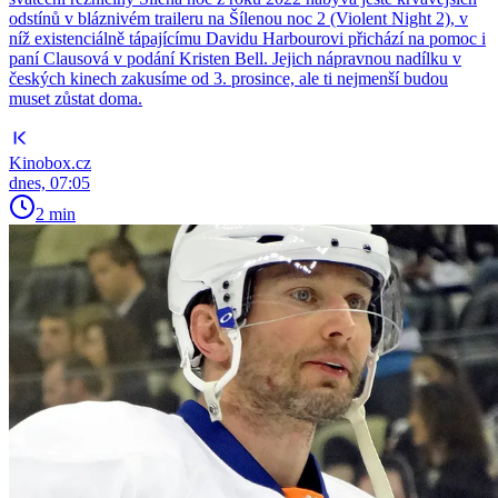
odstínů v bláznivém traileru na Šílenou noc 2 (Violent Night 2), v
níž existenciálně tápajícímu Davidu Harbourovi přichází na pomoc i
paní Clausová v podání Kristen Bell. Jejich nápravnou nadílku v
českých kinech zakusíme od 3. prosince, ale ti nejmenší budou
muset zůstat doma.
Kinobox.cz
dnes, 07:05
2 min