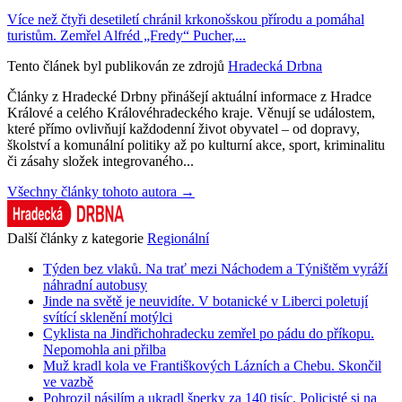
Více než čtyři desetiletí chránil krkonošskou přírodu a pomáhal
turistům. Zemřel Alfréd „Fredy“ Pucher,...
Tento článek byl publikován ze zdrojů
Hradecká Drbna
Články z Hradecké Drbny přinášejí aktuální informace z Hradce
Králové a celého Královéhradeckého kraje. Věnují se událostem,
které přímo ovlivňují každodenní život obyvatel – od dopravy,
školství a komunální politiky až po kulturní akce, sport, kriminalitu
či zásahy složek integrovaného...
Všechny články tohoto autora →
Další články z kategorie
Regionální
Týden bez vlaků. Na trať mezi Náchodem a Týništěm vyráží
náhradní autobusy
Jinde na světě je neuvidíte. V botanické v Liberci poletují
svítící sklenění motýlci
Cyklista na Jindřichohradecku zemřel po pádu do příkopu.
Nepomohla ani přilba
Muž kradl kola ve Františkových Lázních a Chebu. Skončil
ve vazbě
Pohrozil násilím a ukradl šperky za 140 tisíc. Policisté si na