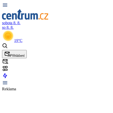
sobota 8. 8.
so 8. 8.
19°C
Přihlášení
Reklama