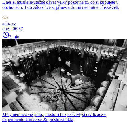
Dnes si musíte skutečně dávat velký pozor na to, co si kupujete v
obchodech. Tato zákaznice si přinesla domů nechutné čínské zelí.
adbz.cz
dnes, 06:57
2 min
Měly neomezené jídlo, prostor i bezpečí. Myší civilizace v
experimentu Universe 25 přesto zanikla