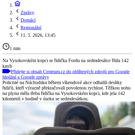
Zprávy
Domácí
Regionální
11. 5. 2026, 13:45
1 min
Na Vysokovském kopci se řidička Fordu na sedmdesátce řítila 142
km/h
Přidejte si obsah Centrum.cz do oblíbených zdrojů pro Google
hledání a Google zprávy
Policisté na Náchodsku během víkendové akce odhalili desítky
řidičů, kteří výrazně překračovali povolenou rychlost. Těžkou nohu
na plynu měla třeba řidička na Vysokovském kopci, kde jela 142
kilometrů v hodině v úseku se sedmdesátkou.