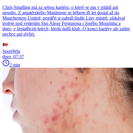
Chris Smalling má za sebou kariéru, o které se mu v mládí ani
nesnilo. Z amatérského Maidstone se během tří let dostal až do
Manchesteru United, později si zahrál finále Ligy mistrů, získával
trofeje pod vedením Sira Alexe Fergusona i Josého Mourinha a
dnes, v šestatřiceti letech, hledá další klub. O konci kariéry ale zatím
nechce ani slyšet.
SportWin
dnes, 07:37
2 min