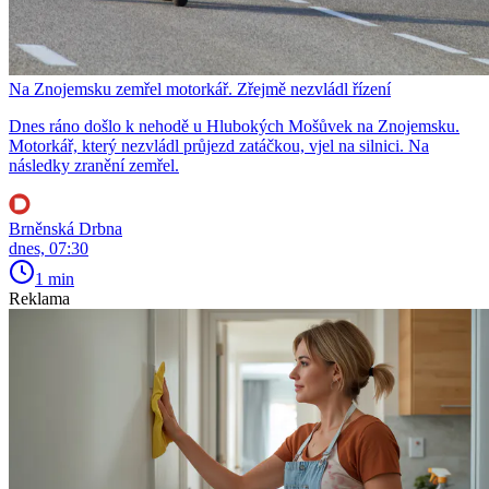
Na Znojemsku zemřel motorkář. Zřejmě nezvládl řízení
Dnes ráno došlo k nehodě u Hlubokých Mošůvek na Znojemsku.
Motorkář, který nezvládl průjezd zatáčkou, vjel na silnici. Na
následky zranění zemřel.
Brněnská Drbna
dnes, 07:30
1 min
Reklama