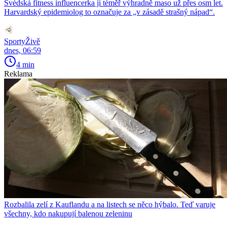
Švédská fitness influencerka jí téměř výhradně maso už přes osm let.
Harvardský epidemiolog to označuje za „v zásadě strašný nápad“.
SportyŽivě
dnes, 06:59
4 min
Reklama
Rozbalila zelí z Kauflandu a na listech se něco hýbalo. Teď varuje
všechny, kdo nakupují balenou zeleninu