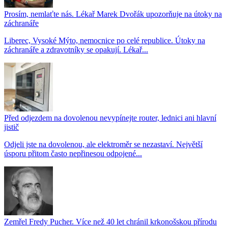
Prosím, nemlaťte nás. Lékař Marek Dvořák upozorňuje na útoky na
záchranáře
Liberec, Vysoké Mýto, nemocnice po celé republice. Útoky na
záchranáře a zdravotníky se opakují. Lékař...
Před odjezdem na dovolenou nevypínejte router, lednici ani hlavní
jistič
Odjeli jste na dovolenou, ale elektroměr se nezastaví. Největší
úsporu přitom často nepřinesou odpojené...
Zemřel Fredy Pucher. Více než 40 let chránil krkonošskou přírodu