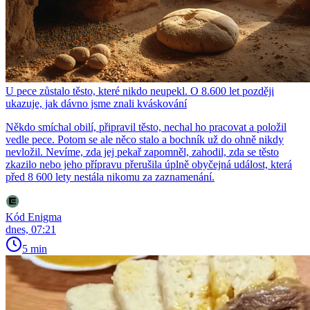
U pece zůstalo těsto, které nikdo neupekl. O 8.600 let později
ukazuje, jak dávno jsme znali kváskování
Někdo smíchal obilí, připravil těsto, nechal ho pracovat a položil
vedle pece. Potom se ale něco stalo a bochník už do ohně nikdy
nevložil. Nevíme, zda jej pekař zapomněl, zahodil, zda se těsto
zkazilo nebo jeho přípravu přerušila úplně obyčejná událost, která
před 8 600 lety nestála nikomu za zaznamenání.
Kód Enigma
dnes, 07:21
5 min