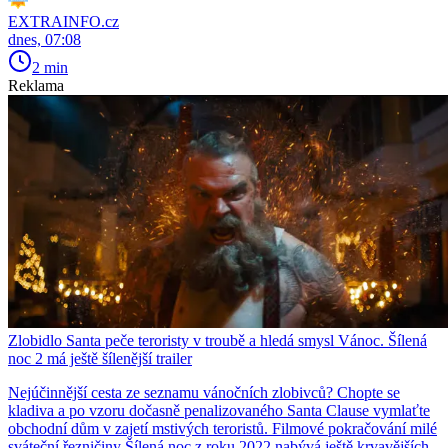
EXTRAINFO.cz
dnes, 07:08
2 min
Reklama
Zlobidlo Santa peče teroristy v troubě a hledá smysl Vánoc. Šílená
noc 2 má ještě šílenější trailer
Nejúčinnější cesta ze seznamu vánočních zlobivců? Chopte se
kladiva a po vzoru dočasně penalizovaného Santa Clause vymlaťte
obchodní dům v zajetí mstivých teroristů. Filmové pokračování milé
sváteční řezničiny Šílená noc z roku 2022 nabývá ještě krvavějších