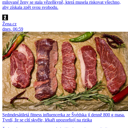
milované ženy se stala vězeňkyně, která musela riskovat všechno,
aby získala zpět svou svobodu.
Žena.cz
dnes, 06:59
Sedmdesátiletá fitness influencerka ze Švédska jí denně 800 g masa.
Tvrdí, že se cítí skvěle, lékaři upozorňují na rizika