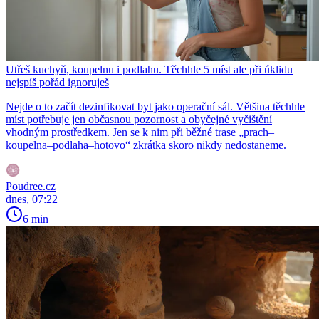
Utřeš kuchyň, koupelnu i podlahu. Těchhle 5 míst ale při úklidu
nejspíš pořád ignoruješ
Nejde o to začít dezinfikovat byt jako operační sál. Většina těchhle
míst potřebuje jen občasnou pozornost a obyčejné vyčištění
vhodným prostředkem. Jen se k nim při běžné trase „prach–
koupelna–podlaha–hotovo“ zkrátka skoro nikdy nedostaneme.
Poudree.cz
dnes, 07:22
6 min