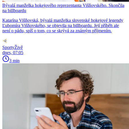
Bývalá manželka hokejového reprezentanta Višňovského. Skončila
na billboardu
Katarína Višňovská, bývalá manželka slovenské hokejové legendy
Ľubomíra Višňovského, se objevila na billboardu. Její příběh ale
není o pádu, spíš o tom, co se skrývá za známým příjmením.
SportyŽivě
dnes, 07:05
3 min