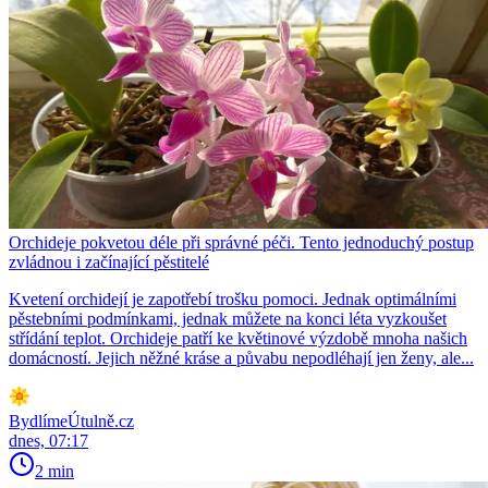
Orchideje pokvetou déle při správné péči. Tento jednoduchý postup
zvládnou i začínající pěstitelé
Kvetení orchidejí je zapotřebí trošku pomoci. Jednak optimálními
pěstebními podmínkami, jednak můžete na konci léta vyzkoušet
střídání teplot. Orchideje patří ke květinové výzdobě mnoha našich
domácností. Jejich něžné kráse a půvabu nepodléhají jen ženy, ale...
BydlímeÚtulně.cz
dnes, 07:17
2 min