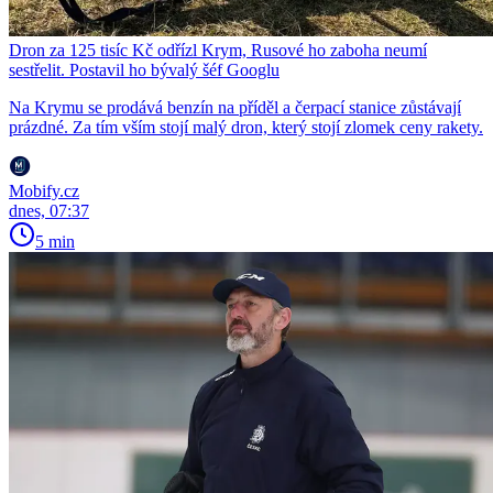
Dron za 125 tisíc Kč odřízl Krym, Rusové ho zaboha neumí
sestřelit. Postavil ho bývalý šéf Googlu
Na Krymu se prodává benzín na příděl a čerpací stanice zůstávají
prázdné. Za tím vším stojí malý dron, který stojí zlomek ceny rakety.
Mobify.cz
dnes, 07:37
5 min