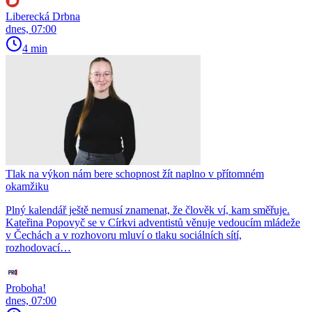
Liberecká Drbna
dnes, 07:00
4 min
Tlak na výkon nám bere schopnost žít naplno v přítomném
okamžiku
Plný kalendář ještě nemusí znamenat, že člověk ví, kam směřuje.
Kateřina Popovyč se v Církvi adventistů věnuje vedoucím mládeže
v Čechách a v rozhovoru mluví o tlaku sociálních sítí,
rozhodovací…
Proboha!
dnes, 07:00