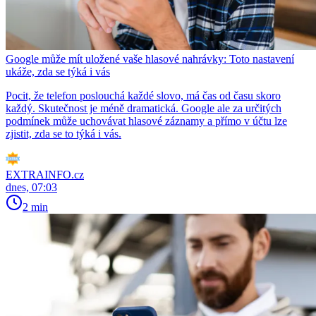
Google může mít uložené vaše hlasové nahrávky: Toto nastavení
ukáže, zda se týká i vás
Pocit, že telefon poslouchá každé slovo, má čas od času skoro
každý. Skutečnost je méně dramatická. Google ale za určitých
podmínek může uchovávat hlasové záznamy a přímo v účtu lze
zjistit, zda se to týká i vás.
EXTRAINFO.cz
dnes, 07:03
2 min