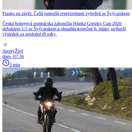
Fiasko na závěr. Čeští juniorští reprezentanti vyhořeli se Švýcarskem
Česká hokejová osmnáctka zakončila Hlinka Gretzky Cup 2026
debaklem 1:5 se Švýcarskem a obsadila konečné 6. místo, nejhorší
výsledek za poslední tři roky.
SportyŽivě
dnes, 07:36
3 min