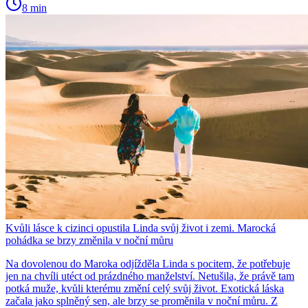
8 min
Kvůli lásce k cizinci opustila Linda svůj život i zemi. Marocká
pohádka se brzy změnila v noční můru
Na dovolenou do Maroka odjížděla Linda s pocitem, že potřebuje
jen na chvíli utéct od prázdného manželství. Netušila, že právě tam
potká muže, kvůli kterému změní celý svůj život. Exotická láska
začala jako splněný sen, ale brzy se proměnila v noční můru. Z