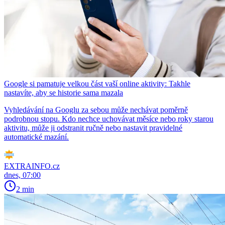
Google si pamatuje velkou část vaší online aktivity: Takhle
nastavíte, aby se historie sama mazala
Vyhledávání na Googlu za sebou může nechávat poměrně
podrobnou stopu. Kdo nechce uchovávat měsíce nebo roky starou
aktivitu, může ji odstranit ručně nebo nastavit pravidelné
automatické mazání.
EXTRAINFO.cz
dnes, 07:00
2 min