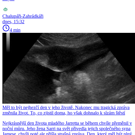
Chalupáři-Zahrádkáři
dnes, 15:32
4 min
Měl to být nejhezčí den v jeho životě. Nakonec mu tragická zpráva
změnila život. To, co zjistil doma, ho však dohnalo k slzám štěstí
Nejkrásnější den života mladého Jarretta se během chvíle přeměnil v
noční můru. Jeho žena Sarri na svět přivedla jejich společného syna
Jamese, chvíli poté ale přišla strašná zpráva. Den, který měl být plný