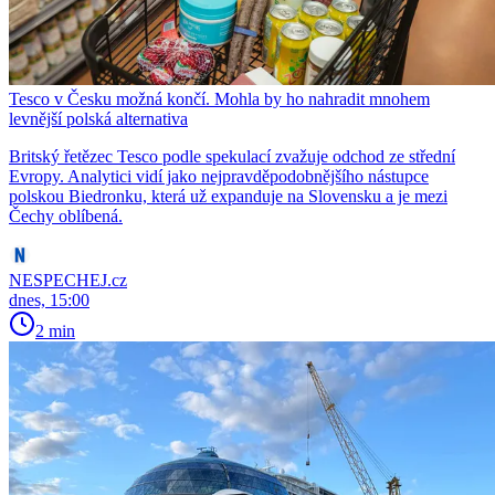
Tesco v Česku možná končí. Mohla by ho nahradit mnohem
levnější polská alternativa
Britský řetězec Tesco podle spekulací zvažuje odchod ze střední
Evropy. Analytici vidí jako nejpravděpodobnějšího nástupce
polskou Biedronku, která už expanduje na Slovensku a je mezi
Čechy oblíbená.
NESPECHEJ.cz
dnes, 15:00
2 min