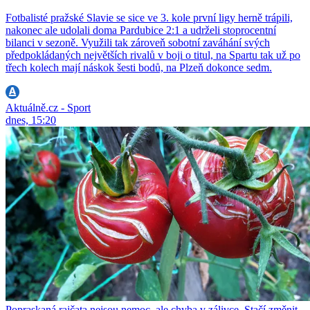
Fotbalisté pražské Slavie se sice ve 3. kole první ligy herně trápili,
nakonec ale udolali doma Pardubice 2:1 a udrželi stoprocentní
bilanci v sezoně. Využili tak zároveň sobotní zaváhání svých
předpokládaných největších rivalů v boji o titul, na Spartu tak už po
třech kolech mají náskok šesti bodů, na Plzeň dokonce sedm.
Aktuálně.cz - Sport
dnes, 15:20
Popraskaná rajčata nejsou nemoc, ale chyba v zálivce. Stačí změnit