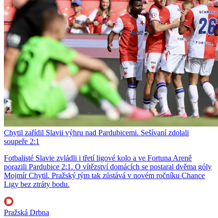
Chytil zařídil Slavii výhru nad Pardubicemi. Sešívaní zdolali
soupeře 2:1
Fotbalisté Slavie zvládli i třetí ligové kolo a ve Fortuna Areně
porazili Pardubice 2:1. O vítězství domácích se postaral dvěma góly
Mojmír Chytil. Pražský tým tak zůstává v novém ročníku Chance
Ligy bez ztráty bodu.
Pražská Drbna