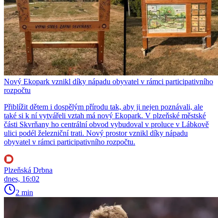
Nový Ekopark vznikl díky nápadu obyvatel v rámci participativního
rozpočtu
Přiblížit dětem i dospělým přírodu tak, aby ji nejen poznávali, ale
také si k ní vytvářeli vztah má nový Ekopark. V plzeňské městské
části Skvrňany ho centrální obvod vybudoval v proluce v Lábkově
ulici podél železniční trati. Nový prostor vznikl díky nápadu
obyvatel v rámci participativního rozpočtu.
Plzeňská Drbna
dnes, 16:02
2 min