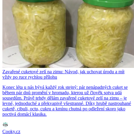
Zavařené cuketové zelí na zimu: Návod, jak uchovat úrodu a mít
vždy po ruce rychlou přílohu
Konec léta u nás bývá každý rok stejný: pár nenápadných cuket se
během pár dnů promění v hromadu, kterou už člověk sotva udá
sousedům. Právě tehdy dělám zavařené cuketové zelí na zimu – je
levné, jednoduché a překvapivě všestranné. Díky hrubě nastrouhané
cuketě, cibuli, octu, cukru a kmínu chutná po odležení skoro jako
poctivá domácí klasika.
Cooky.cz