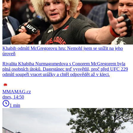
Khabib odmítl McGregorovu hru: Nemohl jsem se snížit na jeho
úroveň
Rivalita Khabiba Nurmagomedova s Conorem McGregorem byla
plná osobních útoků. Dagestánec teď vysvětlil, proč před UFC 229
odmítl soupeři vracet urážky a chtěl odpovědět až v kleci.
MMAMAG.cz
dnes, 14:50
1 min