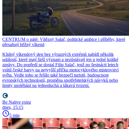
CENTRUM o páté: Vítězný Salač, politické ambice i příběhy, které
přesahují běžný víkend
Klidný víkendový den bez výrazných extrémů nabídl několik
událostí, které mají širší význam a nezůstávají jen u jedné krátké
zprávy. Do popředí se dostal Filip Salač, jenž po šestnácti letech
vrátil české barvy na nejvyšší příčku motocyklového mistrovství
světa. Vedle toho se řešilo také bezpečí turistů, budoucnost
evropských technologií, proměna spotřebitelských návyků nebo
limity spoléhání na jednoduchá a lákavá tvrzení.
Be Native extra
dnes, 15:15
5 min