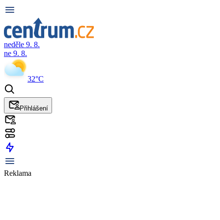
neděle 9. 8.
ne 9. 8.
32°C
Přihlášení
Reklama