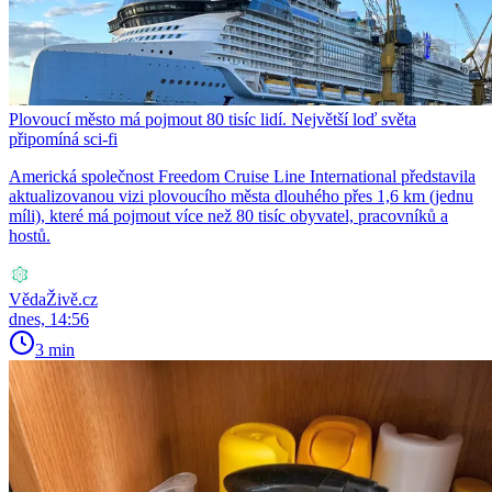
Plovoucí město má pojmout 80 tisíc lidí. Největší loď světa
připomíná sci-fi
Americká společnost Freedom Cruise Line International představila
aktualizovanou vizi plovoucího města dlouhého přes 1,6 km (jednu
míli), které má pojmout více než 80 tisíc obyvatel, pracovníků a
hostů.
VědaŽivě.cz
dnes, 14:56
3 min