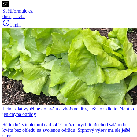
SvětFormule.cz
dnes, 15:32
1 min
Letní salát vyběhne do květu a zhořkne dřív, než ho sklidíte. Není to
jen chyba odrůdy
Série dnů s teplotami nad 24 °C může urychlit přechod salátu do
květu bez ohledu na zvolenou odrůdu. Srpnový výsev má ale ještě
smysl.