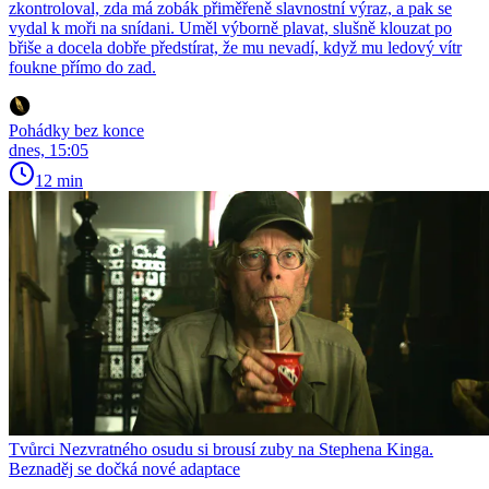
zkontroloval, zda má zobák přiměřeně slavnostní výraz, a pak se
vydal k moři na snídani. Uměl výborně plavat, slušně klouzat po
břiše a docela dobře předstírat, že mu nevadí, když mu ledový vítr
foukne přímo do zad.
Pohádky bez konce
dnes, 15:05
12 min
Tvůrci Nezvratného osudu si brousí zuby na Stephena Kinga.
Beznaděj se dočká nové adaptace