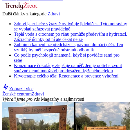
Další články z kategorie
Zdraví
Zdraví jater i cév výrazně ovlivňuje jídelníček. Tyto potraviny
se vyplatí zařazovat pravidelně
Teplá voda s citronem po ránu pomůže především s hydratací.
Zázračné účinky od ní ale čekat nelze
Zubnímu kameni lze předcházet správnou domácí péčí. Ten
vzniklý by měl bezpečně odstranit odborník
Co podle psychologů znamená, když si povídáte sami pro
sebe
Konzumace čokolády zlepšuje paměť. Jen je potřeba zvolit
správné denní množství pro dosažení kýženého efektu
Kryoterapie celého těla: Regenerace a prevence vyhoření
Zobrazit více
Ženské centrum
Zdraví
Vybrali jsme pro vás
Magazíny a zajímavosti