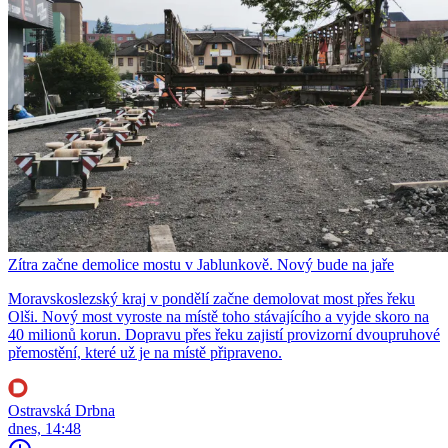
Zítra začne demolice mostu v Jablunkově. Nový bude na jaře
Moravskoslezský kraj v pondělí začne demolovat most přes řeku
Olši. Nový most vyroste na místě toho stávajícího a vyjde skoro na
40 milionů korun. Dopravu přes řeku zajistí provizorní dvoupruhové
přemostění, které už je na místě připraveno.
Ostravská Drbna
dnes, 14:48