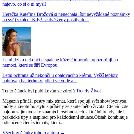
najevo, co si o ní myslí
Herečka Kateřina Brožová si nenechala líbit nevyžádané poznámky
na svůj vzhled. Když se dvě ženy pustily do...
Letní rizika nekončí u spálené kůže: Odborníci upozorňují na
nemoci, které se šíří Evropou
Letní ochrana už nekončí u opalovacího krému. Vyšší teploty
nahrávají bakteriím v jídle i ve vodě a...
Tento článek byl publikován ze zdrojů
Trendy Život
Magazín přináší pestrý mix témat, která spojují svět showbyznysu,
módy a životního stylu s příběhy ze skutečného života. Čtenáři zde
najdou zajímavosti o známých osobnostech, aktuální trendy, ale i
praktické tipy a inspiraci pro každodenní situace.Obsah kombinuje
odlehčené čtení s tématy, která...
Všechny články tohoto autora →