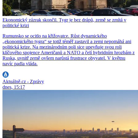
Ekonomický zázrak skončil. Tygr je bez drápů, země se zmítá v
politické krizi
Rumunsko se ocitlo na křižovatce. Růst dynamického
„ekonomického tygra“ se totiž téměř zastavil a zemi nepomáhá ani
politická krize. Na mezinárodním poli sice upevňuje svou roli
klíčového spojence Američanů a NATO a čelí hybridním hrozbám z
Ruska, uvnitř země ovšem narůstá frustrace obyvatel. V květnu
navíc padla vláda.
Aktuálně.cz - Zprávy
dnes, 15:17