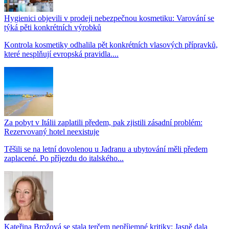
Hygienici objevili v prodeji nebezpečnou kosmetiku: Varování se
týká pěti konkrétních výrobků
Kontrola kosmetiky odhalila pět konkrétních vlasových přípravků,
které nesplňují evropská pravidla....
Za pobyt v Itálii zaplatili předem, pak zjistili zásadní problém:
Rezervovaný hotel neexistuje
Těšili se na letní dovolenou u Jadranu a ubytování měli předem
zaplacené. Po příjezdu do italského...
Kateřina Brožová se stala terčem nepříjemné kritiky: Jasně dala