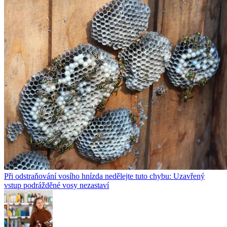
Při odstraňování vosího hnízda nedělejte tuto chybu: Uzavřený
vstup podrážděné vosy nezastaví