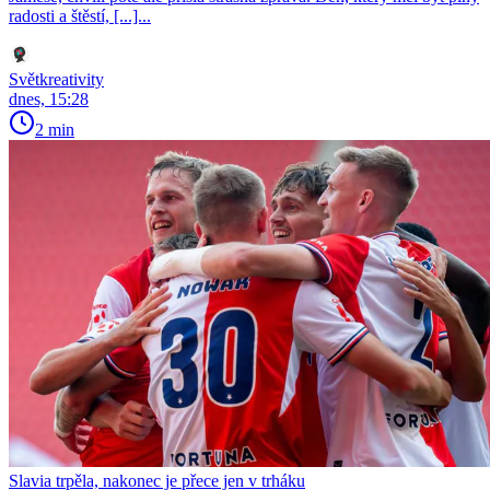
radosti a štěstí, [...]...
Světkreativity
dnes, 15:28
2 min
Slavia trpěla, nakonec je přece jen v trháku