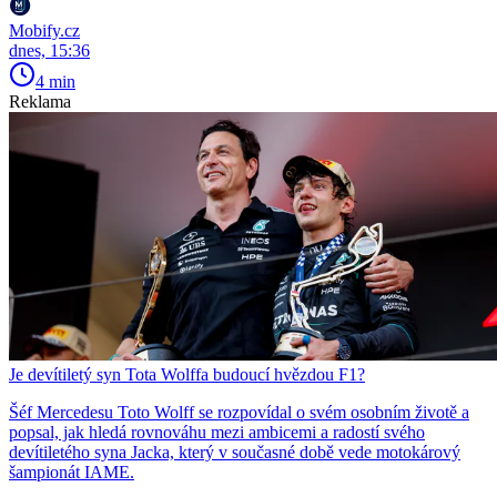
Mobify.cz
dnes, 15:36
4 min
Reklama
Je devítiletý syn Tota Wolffa budoucí hvězdou F1?
Šéf Mercedesu Toto Wolff se rozpovídal o svém osobním životě a
popsal, jak hledá rovnováhu mezi ambicemi a radostí svého
devítiletého syna Jacka, který v současné době vede motokárový
šampionát IAME.