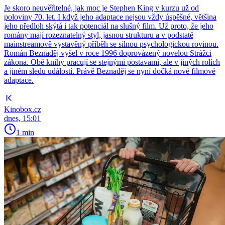
Je skoro neuvěřitelné, jak moc je Stephen King v kurzu už od
poloviny 70. let. I když jeho adaptace nejsou vždy úspěšné, většina
jeho předloh skýtá i tak potenciál na slušný film. Už proto, že jeho
romány mají rozeznatelný styl, jasnou strukturu a v podstatě
mainstreamově vystavěný příběh se silnou psychologickou rovinou.
Román Beznaděj vyšel v roce 1996 doprovázený novelou Strážci
zákona. Obě knihy pracují se stejnými postavami, ale v jiných rolích
a jiném sledu událostí. Právě Beznaděj se nyní dočká nové filmové
adaptace.
Kinobox.cz
dnes, 15:01
1 min