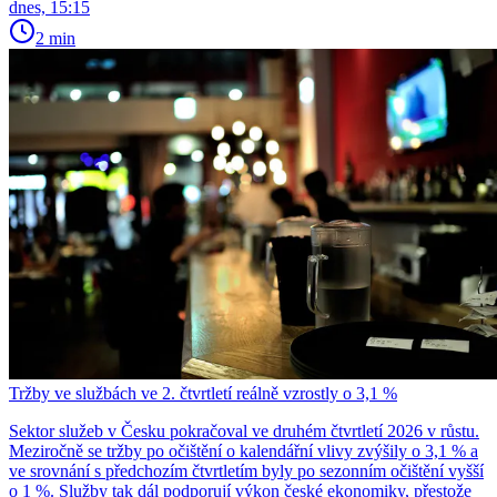
dnes, 15:15
2 min
Tržby ve službách ve 2. čtvrtletí reálně vzrostly o 3,1 %
Sektor služeb v Česku pokračoval ve druhém čtvrtletí 2026 v růstu.
Meziročně se tržby po očištění o kalendářní vlivy zvýšily o 3,1 % a
ve srovnání s předchozím čtvrtletím byly po sezonním očištění vyšší
o 1 %. Služby tak dál podporují výkon české ekonomiky, přestože