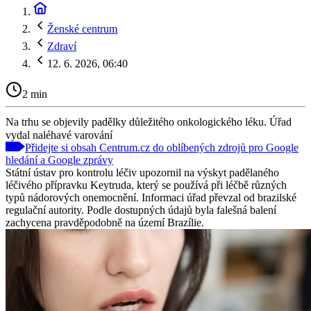
Ženské centrum
Zdraví
12. 6. 2026, 06:40
2 min
Na trhu se objevily padělky důležitého onkologického léku. Úřad
vydal naléhavé varování
Přidejte si obsah Centrum.cz do oblíbených zdrojů pro Google
hledání a Google zprávy
Státní ústav pro kontrolu léčiv upozornil na výskyt padělaného
léčivého přípravku Keytruda, který se používá při léčbě různých
typů nádorových onemocnění. Informaci úřad převzal od brazilské
regulační autority. Podle dostupných údajů byla falešná balení
zachycena pravděpodobně na území Brazílie.