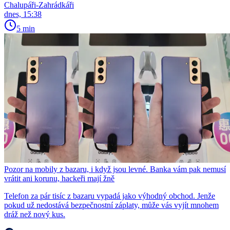
Chalupáři-Zahrádkáři
dnes, 15:38
5 min
Pozor na mobily z bazaru, i když jsou levné. Banka vám pak nemusí
vrátit ani korunu, hackeři mají žně
Telefon za pár tisíc z bazaru vypadá jako výhodný obchod. Jenže
pokud už nedostává bezpečnostní záplaty, může vás vyjít mnohem
dráž než nový kus.