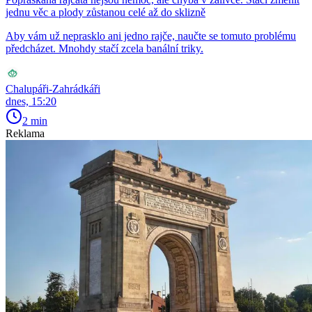
jednu věc a plody zůstanou celé až do sklizně
Aby vám už neprasklo ani jedno rajče, naučte se tomuto problému
předcházet. Mnohdy stačí zcela banální triky.
Chalupáři-Zahrádkáři
dnes, 15:20
2 min
Reklama