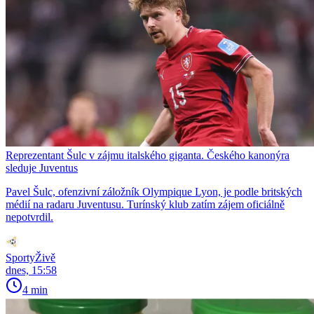
Reprezentant Šulc v zájmu italského giganta. Českého kanonýra
sleduje Juventus
Pavel Šulc, ofenzivní záložník Olympique Lyon, je podle britských
médií na radaru Juventusu. Turínský klub zatím zájem oficiálně
nepotvrdil.
SportyŽivě
dnes, 15:58
4 min