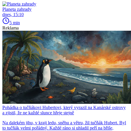
Planeta zahrady
dnes, 15:10
5 min
Reklama
Pohádka o tučňákovi Hubertovi, který vyrazil na Kanárské ostrovy
a zjistil, že ne každé slunce hřeje stejně
Na dalekém jihu, v kraji ledu, sněhu a větru, žil tučňák Hubert. Byl
to tučňák velmi pořádný. Každé ráno si uhladil peří na břiše,