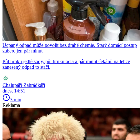
Ucpaný odpad může povolit bez drahé chemie. Starý domácí postup
zabere jen pár minut
Půl hrnku jedlé sody, půl hrnku octa a pár minut čekání: na lehce
zanesený odpad to stačí.
Chalupáři-Zahrádkáři
dnes, 14:51
3 min
Reklama