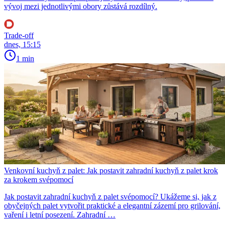
vývoj mezi jednotlivými obory zůstává rozdílný.
Trade-off
dnes, 15:15
1 min
Venkovní kuchyň z palet: Jak postavit zahradní kuchyň z palet krok
za krokem svépomocí
Jak postavit zahradní kuchyň z palet svépomocí? Ukážeme si, jak z
obyčejných palet vytvořit praktické a elegantní zázemí pro grilování,
vaření i letní posezení. Zahradní …