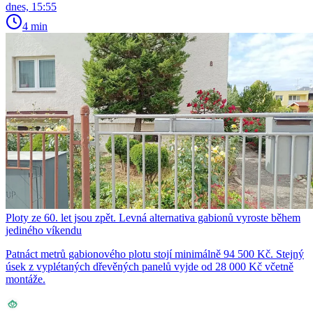
dnes, 15:55
4 min
Ploty ze 60. let jsou zpět. Levná alternativa gabionů vyroste během
jediného víkendu
Patnáct metrů gabionového plotu stojí minimálně 94 500 Kč. Stejný
úsek z vyplétaných dřevěných panelů vyjde od 28 000 Kč včetně
montáže.