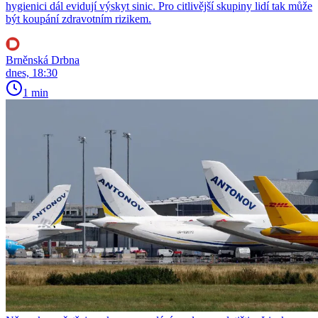
hygienici dál evidují výskyt sinic. Pro citlivější skupiny lidí tak může
být koupání zdravotním rizikem.
Brněnská Drbna
dnes, 18:30
1 min