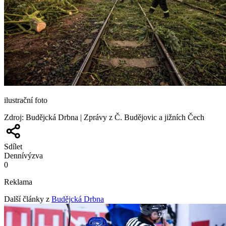
ilustrační foto
Zdroj
:
Budějcká Drbna | Zprávy z Č. Budějovic a jižních Čech
Sdílet
Denní
výzva
0
Reklama
Další články z
Budějcká Drbna