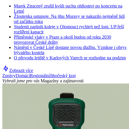
Marek Ztracený zrušil kvůli suchu ohňostroj po koncertu na
Letné
Žloutenka ustupuje. Na jihu Moravy se nakazilo nejméně lidí
od začátku roku
Studenti zaplnili koleje v Olomouci rychleji než loni. UP řeší
rozšíření kapacit
Příměstské vlaky v Praze a okolí budou od roku 2030
provozovat České dráhy
Náměstí v České Lípě dostane novou dlažbu. Vznikne i obrys
bývalého kostela
O převodu letiště v Karlových Varech se rozhodne na podzim
Zobrazit více
Zprávy
Domácí
Regionální
Jihočeský kraj
Vybrali jsme pro vás
Magazíny a zajímavosti