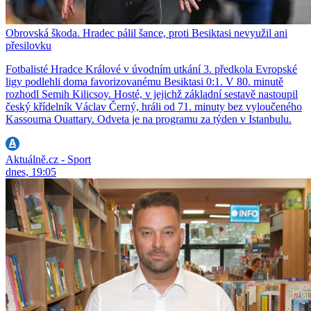
Obrovská škoda. Hradec pálil šance, proti Besiktasi nevyužil ani
přesilovku
Fotbalisté Hradce Králové v úvodním utkání 3. předkola Evropské
ligy podlehli doma favorizovanému Besiktasi 0:1. V 80. minutě
rozhodl Semih Kilicsoy. Hosté, v jejichž základní sestavě nastoupil
český křídelník Václav Černý, hráli od 71. minuty bez vyloučeného
Kassouma Ouattary. Odveta je na programu za týden v Istanbulu.
Aktuálně.cz - Sport
dnes, 19:05