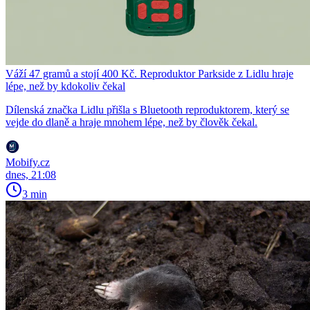
Váží 47 gramů a stojí 400 Kč. Reproduktor Parkside z Lidlu hraje
lépe, než by kdokoliv čekal
Dílenská značka Lidlu přišla s Bluetooth reproduktorem, který se
vejde do dlaně a hraje mnohem lépe, než by člověk čekal.
Mobify.cz
dnes, 21:08
3 min