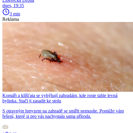
Liberecká Drbna
dnes, 19:35
3 min
Reklama
Komáři a klíšťata se vyhýbají zahradám, kde roste tahle levná
bylinka. Stačí ji zasadit ke stolu
S otravným hmyzem na zahradě se smířit nemusíte. Pomůže vám
řešení, které si pro vás nachystala sama příroda.