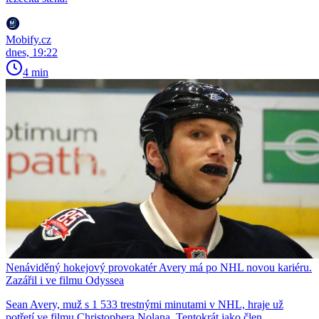
Mobify.cz
dnes, 19:22
4 min
Nenáviděný hokejový provokatér Avery má po NHL novou kariéru.
Zazářil i ve filmu Odyssea
Sean Avery, muž s 1 533 trestnými minutami v NHL, hraje už
potřetí ve filmu Christophera Nolana. Tentokrát jako člen