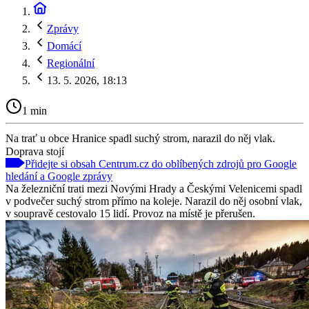
Zprávy
Domácí
Regionální
13. 5. 2026, 18:13
1 min
Na trať u obce Hranice spadl suchý strom, narazil do něj vlak.
Doprava stojí
Přidejte si obsah Centrum.cz do oblíbených zdrojů pro Google
hledání a Google zprávy
Na železniční trati mezi Novými Hrady a Českými Velenicemi spadl
v podvečer suchý strom přímo na koleje. Narazil do něj osobní vlak,
v soupravě cestovalo 15 lidí. Provoz na místě je přerušen.