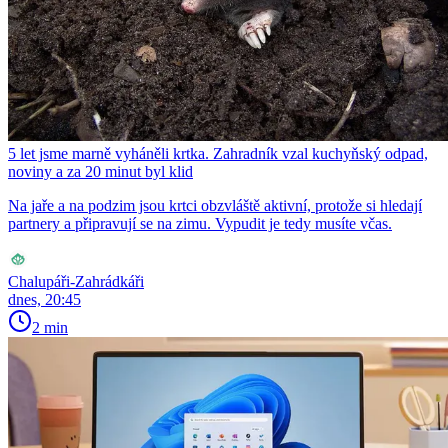
5 let jsme marně vyháněli krtka. Zahradník vzal kuchyňský odpad,
noviny a za 20 minut byl klid
Na jaře a na podzim jsou krtci obzvláště aktivní, protože si hledají
partnery a připravují se na zimu. Vypudit je tedy musíte včas.
Chalupáři-Zahrádkáři
dnes, 20:45
2 min