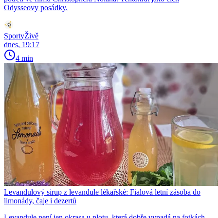
Odysseovy posádky.
SportyŽivě
dnes, 19:17
4 min
Levandulový sirup z levandule lékařské: Fialová letní zásoba do
limonády, čaje i dezertů
Levandule není jen okrasa u plotu, která dobře vypadá na fotkách.