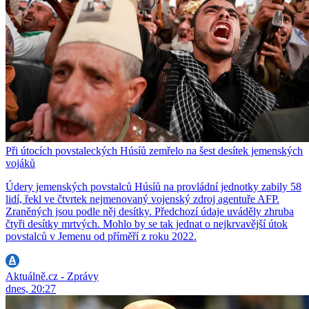
Při útocích povstaleckých Húsíů zemřelo na šest desítek jemenských
vojáků
Údery jemenských povstalců Húsíů na provládní jednotky zabily 58
lidí, řekl ve čtvrtek nejmenovaný vojenský zdroj agentuře AFP.
Zraněných jsou podle něj desítky. Předchozí údaje uváděly zhruba
čtyři desítky mrtvých. Mohlo by se tak jednat o nejkrvavější útok
povstalců v Jemenu od příměří z roku 2022.
Aktuálně.cz - Zprávy
dnes, 20:27