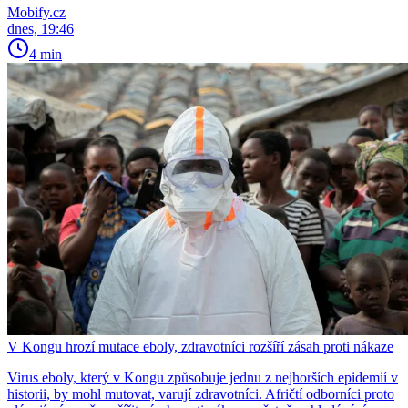
Mobify.cz
dnes, 19:46
4 min
V Kongu hrozí mutace eboly, zdravotníci rozšíří zásah proti nákaze
Virus eboly, který v Kongu způsobuje jednu z nejhorších epidemií v
historii, by mohl mutovat, varují zdravotníci. Afričtí odborníci proto