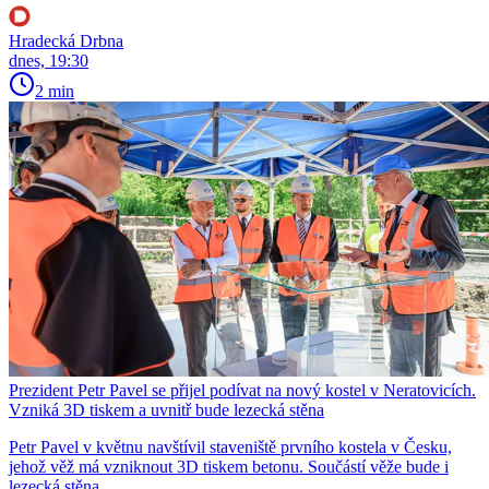
Hradecká Drbna
dnes, 19:30
2 min
Prezident Petr Pavel se přijel podívat na nový kostel v Neratovicích.
Vzniká 3D tiskem a uvnitř bude lezecká stěna
Petr Pavel v květnu navštívil staveniště prvního kostela v Česku,
jehož věž má vzniknout 3D tiskem betonu. Součástí věže bude i
lezecká stěna.