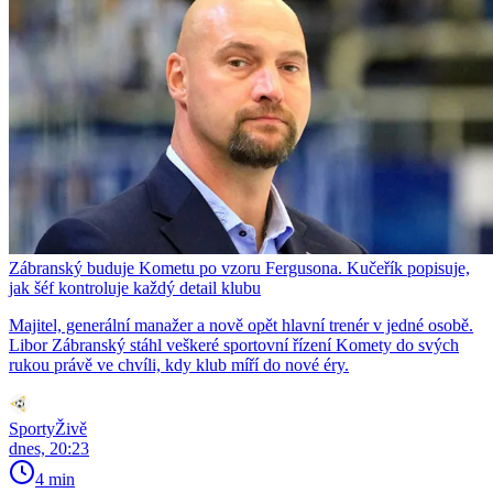
Zábranský buduje Kometu po vzoru Fergusona. Kučeřík popisuje,
jak šéf kontroluje každý detail klubu
Majitel, generální manažer a nově opět hlavní trenér v jedné osobě.
Libor Zábranský stáhl veškeré sportovní řízení Komety do svých
rukou právě ve chvíli, kdy klub míří do nové éry.
SportyŽivě
dnes, 20:23
4 min