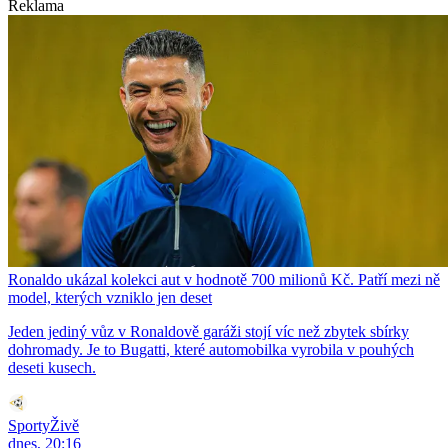
Reklama
Ronaldo ukázal kolekci aut v hodnotě 700 milionů Kč. Patří mezi ně
model, kterých vzniklo jen deset
Jeden jediný vůz v Ronaldově garáži stojí víc než zbytek sbírky
dohromady. Je to Bugatti, které automobilka vyrobila v pouhých
deseti kusech.
SportyŽivě
dnes, 20:16