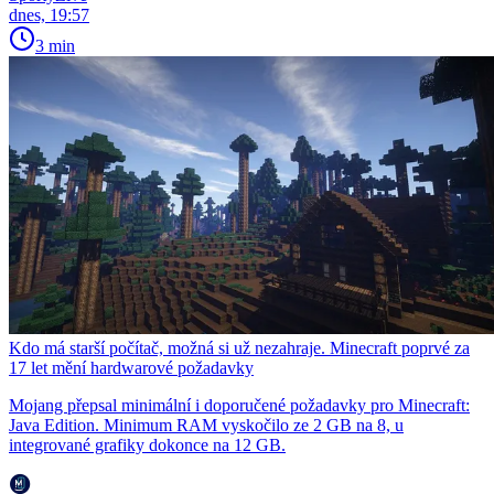
dnes, 19:57
3 min
Kdo má starší počítač, možná si už nezahraje. Minecraft poprvé za
17 let mění hardwarové požadavky
Mojang přepsal minimální i doporučené požadavky pro Minecraft:
Java Edition. Minimum RAM vyskočilo ze 2 GB na 8, u
integrované grafiky dokonce na 12 GB.