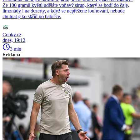
Ze 100 gramů květů uděláte voňavý sirup, který se hodí do čaje,
limonády i na dezerty, a když se nepřežene louhování, nebude
chutnat jako skříň po babičce.
Cooky.cz
dnes, 19:12
3 min
Reklama