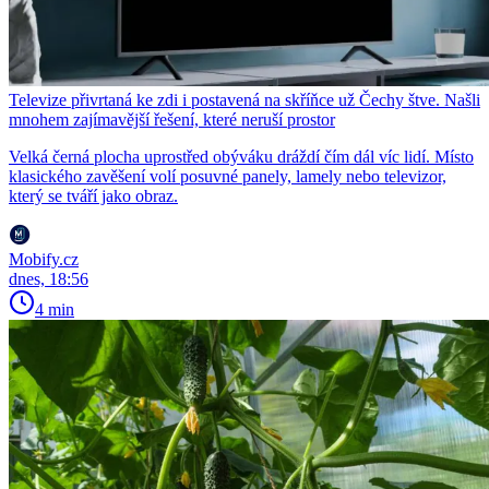
Televize přivrtaná ke zdi i postavená na skříňce už Čechy štve. Našli
mnohem zajímavější řešení, které neruší prostor
Velká černá plocha uprostřed obýváku dráždí čím dál víc lidí. Místo
klasického zavěšení volí posuvné panely, lamely nebo televizor,
který se tváří jako obraz.
Mobify.cz
dnes, 18:56
4 min