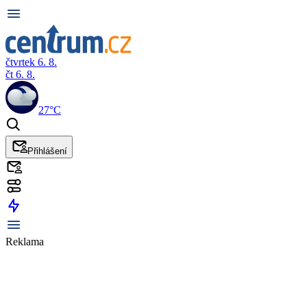
čtvrtek 6. 8.
čt 6. 8.
27°C
Přihlášení
Reklama