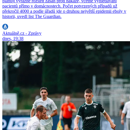
plánují výrazně rozšířit zásah proti nákaze, včetně vyhledávání
pacientů přímo v domácnostech. Počet potvrzených případů už
překročil 4000 a podle úřadů jde o druhou největší epidemii eboly v
historii, uvedl list The Guardian.
Aktuálně.cz - Zprávy
dnes, 19:38