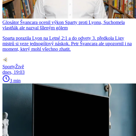
Glosátor Švancara ocenil výkon Sparty proti Lyonu, Suchomela
vlastňák ale nazval šíleným gólem
Sparta porazila Lyon na Letné 2:1 a do odvety 3. předkola Ligy
mistrů si veze jednogólový náskok. Petr Švancara ale upozornil i na
moment, který mohl všechno zhatit.
SportyŽivě
dnes, 19:03
3 min