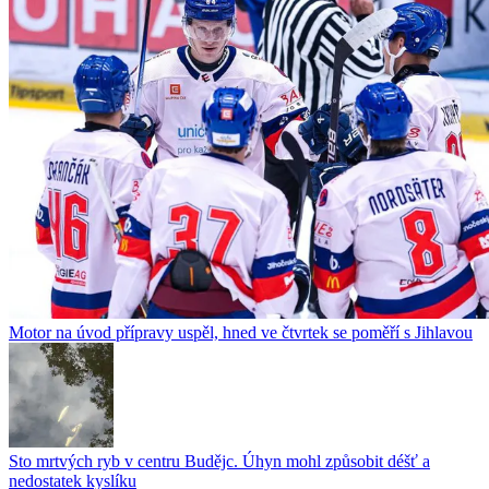
Motor na úvod přípravy uspěl, hned ve čtvrtek se poměří s Jihlavou
Sto mrtvých ryb v centru Budějc. Úhyn mohl způsobit déšť a
nedostatek kyslíku