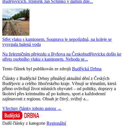
Budějovicích. Historik Jan Schinko v dalším díle...
Střet vlaku s kamionem. Souprava je nepojízdná, na koleje se
vysypala balená voda
Na železničním přejezdu u Byňova na Českobudějovicku došlo ke
střetu osobního vlaku s kamionem. Nehoda se...
Tento článek byl publikován ze zdrojů
Budějcká Drbna
Články z Budějcké Drbny přinášejí aktuální dění z Českých
Budějovic a celého Jihočeského kraje. Věnují se tématům, která
přímo ovlivňují život místních obyvatel – od politiky, dopravy a
školství přes kriminalitu až po kulturu, sport a každodenní
zajímavosti z regionu. Obsah je čtivý, svižný a...
Všechny články tohoto autora →
Další články z kategorie
Regionální