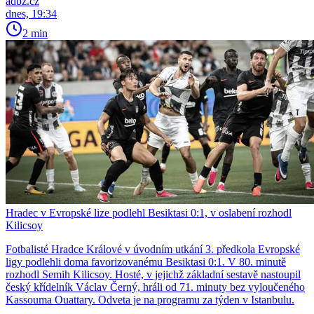
adbz.cz
dnes, 19:34
2 min
Hradec v Evropské lize podlehl Besiktasi 0:1, v oslabení rozhodl
Kilicsoy
Fotbalisté Hradce Králové v úvodním utkání 3. předkola Evropské
ligy podlehli doma favorizovanému Besiktasi 0:1. V 80. minutě
rozhodl Semih Kilicsoy. Hosté, v jejichž základní sestavě nastoupil
český křídelník Václav Černý, hráli od 71. minuty bez vyloučeného
Kassouma Ouattary. Odveta je na programu za týden v Istanbulu.