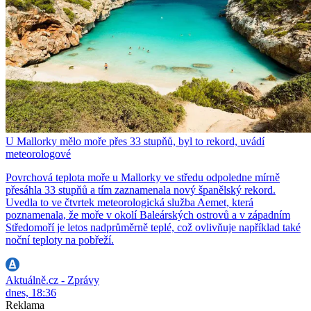
U Mallorky mělo moře přes 33 stupňů, byl to rekord, uvádí
meteorologové
Povrchová teplota moře u Mallorky ve středu odpoledne mírně
přesáhla 33 stupňů a tím zaznamenala nový španělský rekord.
Uvedla to ve čtvrtek meteorologická služba Aemet, která
poznamenala, že moře v okolí Baleárských ostrovů a v západním
Středomoří je letos nadprůměrně teplé, což ovlivňuje například také
noční teploty na pobřeží.
Aktuálně.cz - Zprávy
dnes, 18:36
Reklama