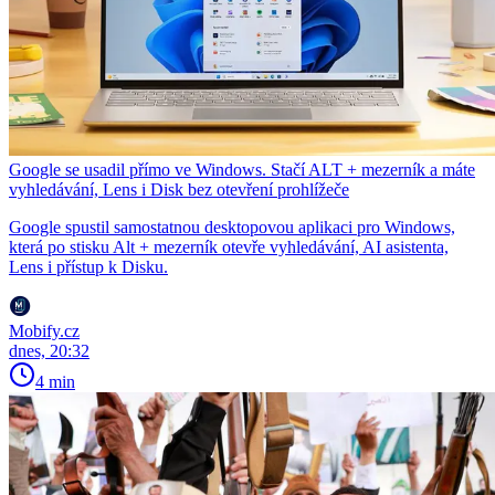
Google se usadil přímo ve Windows. Stačí ALT + mezerník a máte
vyhledávání, Lens i Disk bez otevření prohlížeče
Google spustil samostatnou desktopovou aplikaci pro Windows,
která po stisku Alt + mezerník otevře vyhledávání, AI asistenta,
Lens i přístup k Disku.
Mobify.cz
dnes, 20:32
4 min