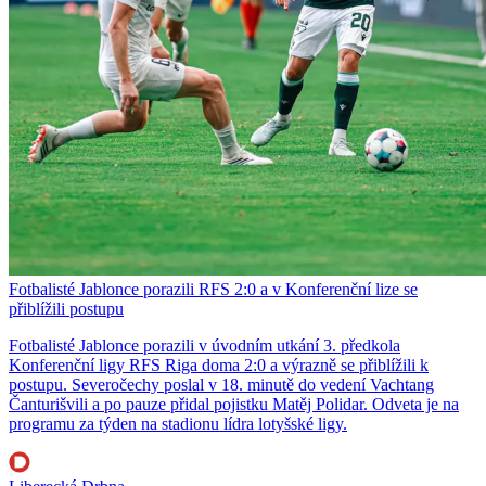
Fotbalisté Jablonce porazili RFS 2:0 a v Konferenční lize se
přiblížili postupu
Fotbalisté Jablonce porazili v úvodním utkání 3. předkola
Konferenční ligy RFS Riga doma 2:0 a výrazně se přiblížili k
postupu. Severočechy poslal v 18. minutě do vedení Vachtang
Čanturišvili a po pauze přidal pojistku Matěj Polidar. Odveta je na
programu za týden na stadionu lídra lotyšské ligy.