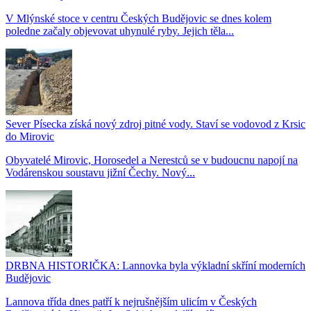
V Mlýnské stoce v centru Českých Budějovic se dnes kolem
poledne začaly objevovat uhynulé ryby. Jejich těla...
Sever Písecka získá nový zdroj pitné vody. Staví se vodovod z Krsic
do Mirovic
Obyvatelé Mirovic, Horosedel a Nerestců se v budoucnu napojí na
Vodárenskou soustavu jižní Čechy. Nový...
DRBNA HISTORIČKA: Lannovka byla výkladní skříní moderních
Budějovic
Lannova třída dnes patří k nejrušnějším ulicím v Českých