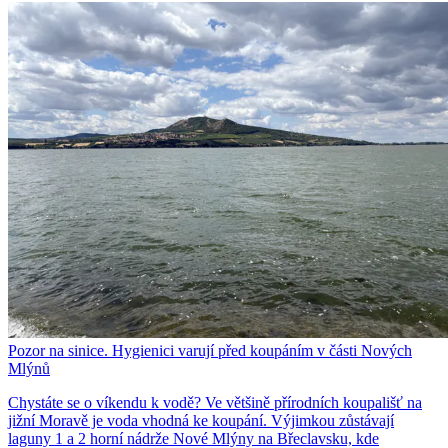
Pozor na sinice. Hygienici varují před koupáním v části Nových
Mlýnů
Chystáte se o víkendu k vodě? Ve většině přírodních koupališť na
jižní Moravě je voda vhodná ke koupání. Výjimkou zůstávají
laguny 1 a 2 horní nádrže Nové Mlýny na Břeclavsku, kde