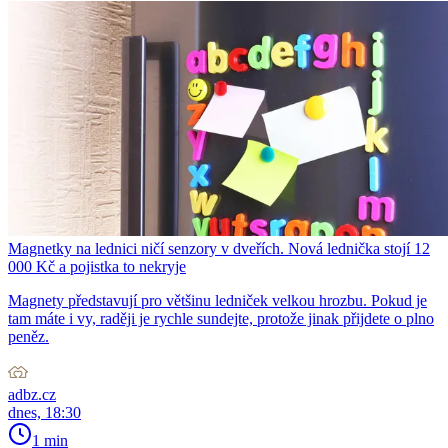
Magnetky na lednici ničí senzory v dveřích. Nová lednička stojí 12
000 Kč a pojistka to nekryje
Magnety představují pro většinu ledniček velkou hrozbu. Pokud je
tam máte i vy, raději je rychle sundejte, protože jinak přijdete o plno
peněz.
adbz.cz
dnes, 18:30
1 min