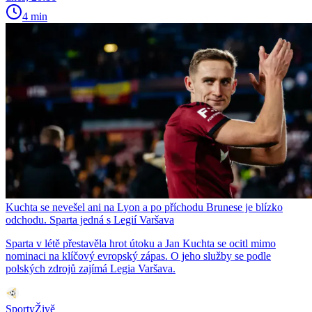
4 min
Kuchta se nevešel ani na Lyon a po příchodu Brunese je blízko
odchodu. Sparta jedná s Legií Varšava
Sparta v létě přestavěla hrot útoku a Jan Kuchta se ocitl mimo
nominaci na klíčový evropský zápas. O jeho služby se podle
polských zdrojů zajímá Legia Varšava.
SportyŽivě