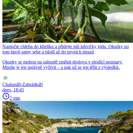
Namočte chleba do kbelíku a přidejte půl lahvičky jódu. Okurky po
tom hnojí samy sebe a plodí až do prvních mrazů
Okurky se mohou na zahradě změnit doslova v plodící nezmary.
Musíte je jen správně vyživit – a pak už se jen těšit z výsledků.
Chalupáři-Zahrádkáři
dnes, 18:45
2 min