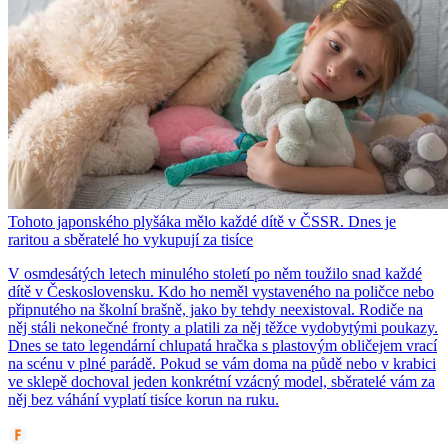
Tohoto japonského plyšáka mělo každé dítě v ČSSR. Dnes je
raritou a sběratelé ho vykupují za tisíce
V osmdesátých letech minulého století po něm toužilo snad každé
dítě v Československu. Kdo ho neměl vystaveného na poličce nebo
připnutého na školní brašně, jako by tehdy neexistoval. Rodiče na
něj stáli nekonečné fronty a platili za něj těžce vydobytými poukazy.
Dnes se tato legendární chlupatá hračka s plastovým obličejem vrací
na scénu v plné parádě. Pokud se vám doma na půdě nebo v krabici
ve sklepě dochoval jeden konkrétní vzácný model, sběratelé vám za
něj bez váhání vyplatí tisíce korun na ruku.