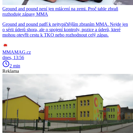
Ground and pound není jen mlácení na zemi. Proč tahle zbraň
rozhoduje zápasy MMA
Ground and pound patří k nejtypičtějším zbraním MMA. Nejde jen
o sérii úderů shora, ale o spojení kontroly, pozice a úderů, které
mohou otevřít cestu k TKO nebo rozhodnout celý zápas.
MMAMAG.cz
dnes, 13:56
2 min
Reklama