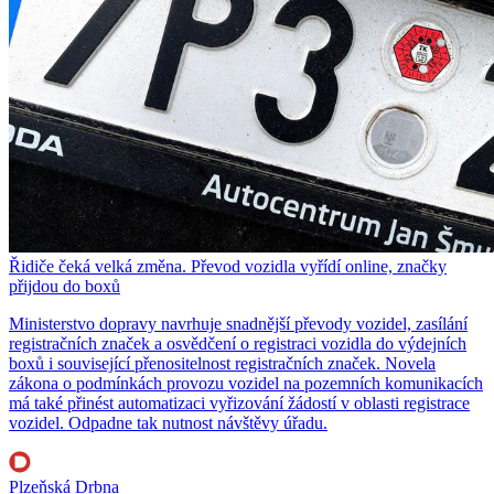
Řidiče čeká velká změna. Převod vozidla vyřídí online, značky
přijdou do boxů
Ministerstvo dopravy navrhuje snadnější převody vozidel, zasílání
registračních značek a osvědčení o registraci vozidla do výdejních
boxů i související přenositelnost registračních značek. Novela
zákona o podmínkách provozu vozidel na pozemních komunikacích
má také přinést automatizaci vyřizování žádostí v oblasti registrace
vozidel. Odpadne tak nutnost návštěvy úřadu.
Plzeňská Drbna