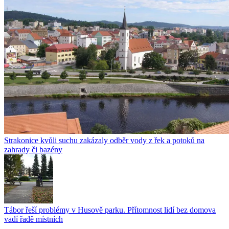
Strakonice kvůli suchu zakázaly odběr vody z řek a potoků na
zahrady či bazény
Tábor řeší problémy v Husově parku. Přítomnost lidí bez domova
vadí řadě místních