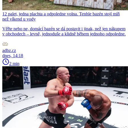
12 palet, jedna plachta a odpoledne volna. Tenhle bazén stojí míň
než víkend u vody
Věřte nebo ne, domácí bazén se dá postavit i jinak, než jen nákupem
v obchodech – levně, jednoduše a klidně během jednoho odpoledne.
adbz.cz
dnes, 14:18
2 min