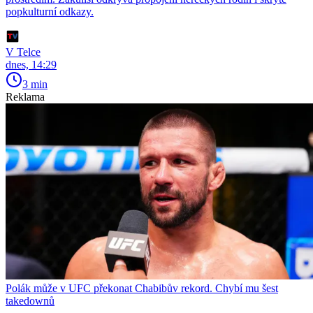
popkulturní odkazy.
V Telce
dnes, 14:29
3 min
Reklama
Polák může v UFC překonat Chabibův rekord. Chybí mu šest
takedownů