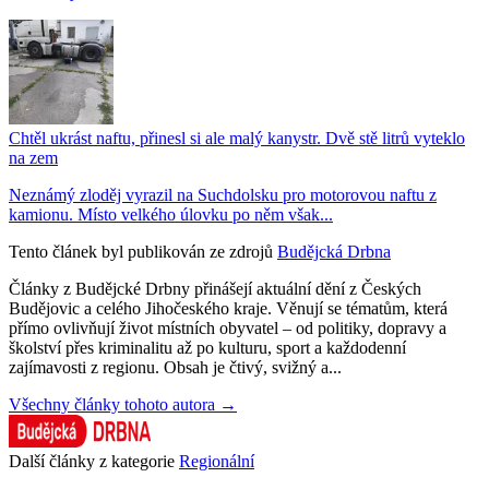
Chtěl ukrást naftu, přinesl si ale malý kanystr. Dvě stě litrů vyteklo
na zem
Neznámý zloděj vyrazil na Suchdolsku pro motorovou naftu z
kamionu. Místo velkého úlovku po něm však...
Tento článek byl publikován ze zdrojů
Budějcká Drbna
Články z Budějcké Drbny přinášejí aktuální dění z Českých
Budějovic a celého Jihočeského kraje. Věnují se tématům, která
přímo ovlivňují život místních obyvatel – od politiky, dopravy a
školství přes kriminalitu až po kulturu, sport a každodenní
zajímavosti z regionu. Obsah je čtivý, svižný a...
Všechny články tohoto autora →
Další články z kategorie
Regionální