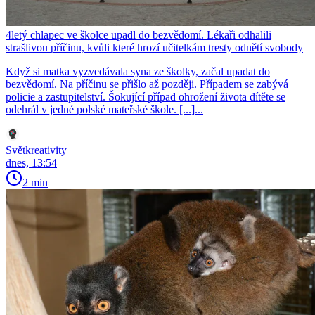
4letý chlapec ve školce upadl do bezvědomí. Lékaři odhalili
strašlivou příčinu, kvůli které hrozí učitelkám tresty odnětí svobody
Když si matka vyzvedávala syna ze školky, začal upadat do
bezvědomí. Na příčinu se přišlo až později. Případem se zabývá
policie a zastupitelství. Šokující případ ohrožení života dítěte se
odehrál v jedné polské mateřské škole. [...]...
Světkreativity
dnes, 13:54
2 min