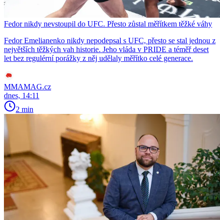
Fedor nikdy nevstoupil do UFC. Přesto zůstal měřítkem těžké váhy
Fedor Emelianenko nikdy nepodepsal s UFC, přesto se stal jednou z
největších těžkých vah historie. Jeho vláda v PRIDE a téměř deset
let bez regulérní porážky z něj udělaly měřítko celé generace.
MMAMAG.cz
dnes, 14:11
2 min