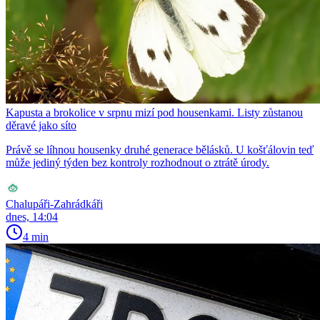
Kapusta a brokolice v srpnu mizí pod housenkami. Listy zůstanou
děravé jako síto
Právě se líhnou housenky druhé generace bělásků. U košťálovin teď
může jediný týden bez kontroly rozhodnout o ztrátě úrody.
Chalupáři-Zahrádkáři
dnes, 14:04
4 min