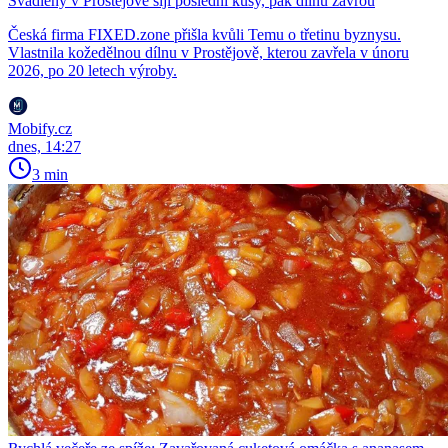
Švadleny v Prostějově šijí poslední kusy, pak dílnu zavřou
Česká firma FIXED.zone přišla kvůli Temu o třetinu byznysu.
Vlastnila kožedělnou dílnu v Prostějově, kterou zavřela v únoru
2026, po 20 letech výroby.
Mobify.cz
dnes, 14:27
3 min