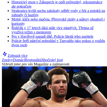
Historický most v Zákupech je opět průjezdný, rekonstrukce
ale pokračuje
Strakonice kvůli suchu zakázaly odběr vody z řek a potoků na
zahrady či bazény
Mobil, klíče nebo mačeta. Přerovské ztráty a nálezy obsahují i
kuriozity
Řidičák v 17 letech láká stále více mladých. Třetina už
využívá režim s mentorem
Pes v Havířově napadl dítě. Policie hledá jeho majitele
Policie šetří páteční pobodání v Tanvaldu jako pokus o vraždu
dvou osob
Zobrazit více
Zprávy
Domácí
Regionální
Jihočeský kraj
Vybrali jsme pro vás
Magazíny a zajímavosti