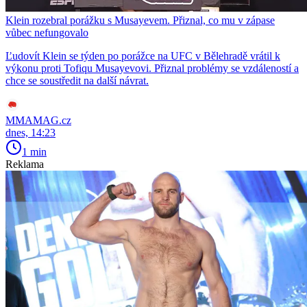
Klein rozebral porážku s Musayevem. Přiznal, co mu v zápase
vůbec nefungovalo
Ľudovít Klein se týden po porážce na UFC v Bělehradě vrátil k
výkonu proti Tofiqu Musayevovi. Přiznal problémy se vzdáleností a
chce se soustředit na další návrat.
MMAMAG.cz
dnes, 14:23
1 min
Reklama