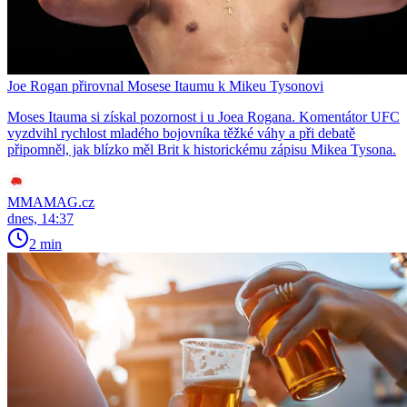
Joe Rogan přirovnal Mosese Itaumu k Mikeu Tysonovi
Moses Itauma si získal pozornost i u Joea Rogana. Komentátor UFC
vyzdvihl rychlost mladého bojovníka těžké váhy a při debatě
připomněl, jak blízko měl Brit k historickému zápisu Mikea Tysona.
MMAMAG.cz
dnes, 14:37
2 min