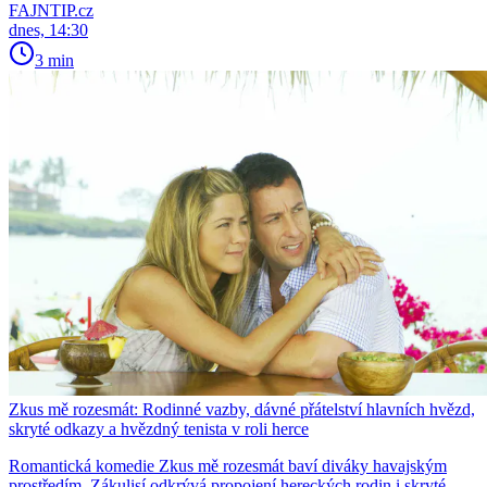
FAJNTIP.cz
dnes, 14:30
3 min
Zkus mě rozesmát: Rodinné vazby, dávné přátelství hlavních hvězd,
skryté odkazy a hvězdný tenista v roli herce
Romantická komedie Zkus mě rozesmát baví diváky havajským
prostředím. Zákulisí odkrývá propojení hereckých rodin i skryté