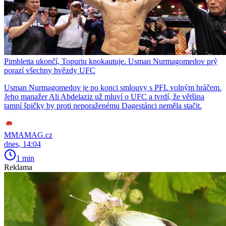
Pimbletta ukončí, Topuriu knokautuje. Usman Nurmagomedov prý
porazí všechny hvězdy UFC
Usman Nurmagomedov je po konci smlouvy s PFL volným hráčem.
Jeho manažer Ali Abdelaziz už mluví o UFC a tvrdí, že většina
tamní špičky by proti neporaženému Dagestánci neměla stačit.
MMAMAG.cz
dnes, 14:04
1 min
Reklama