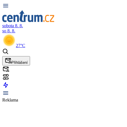
sobota 8. 8.
so 8. 8.
27°C
Přihlášení
Reklama