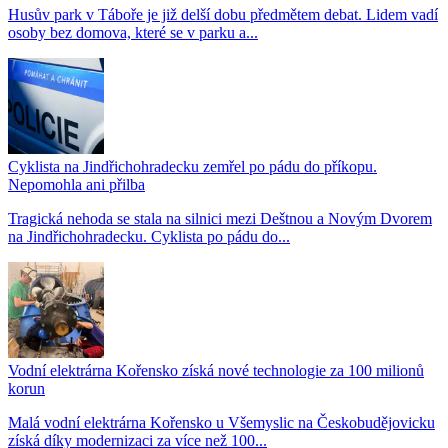
Husův park v Táboře je již delší dobu předmětem debat. Lidem vadí
osoby bez domova, které se v parku a...
Cyklista na Jindřichohradecku zemřel po pádu do příkopu.
Nepomohla ani přilba
Tragická nehoda se stala na silnici mezi Deštnou a Novým Dvorem
na Jindřichohradecku. Cyklista po pádu do...
Vodní elektrárna Kořensko získá nové technologie za 100 milionů
korun
Malá vodní elektrárna Kořensko u Všemyslic na Českobudějovicku
získá díky modernizaci za více než 100...