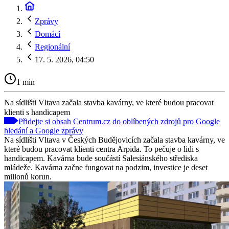
Zprávy
Domácí
Regionální
17. 5. 2026, 04:50
1 min
Na sídlišti Vltava začala stavba kavárny, ve které budou pracovat
klienti s handicapem
Přidejte si obsah Centrum.cz do oblíbených zdrojů pro Google
hledání a Google zprávy
Na sídlišti Vltava v Českých Budějovicích začala stavba kavárny, ve
které budou pracovat klienti centra Arpida. To pečuje o lidi s
handicapem. Kavárna bude součástí Salesiánského střediska
mládeže. Kavárna začne fungovat na podzim, investice je deset
milionů korun.