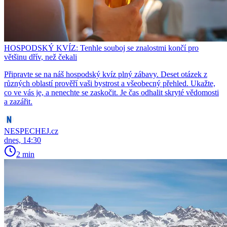
HOSPODSKÝ KVÍZ: Tenhle souboj se znalostmi končí pro
většinu dřív, než čekali
Připravte se na náš hospodský kvíz plný zábavy. Deset otázek z
různých oblastí prověří vaši bystrost a všeobecný přehled. Ukažte,
co ve vás je, a nenechte se zaskočit. Je čas odhalit skryté vědomosti
a zazářit.
NESPECHEJ.cz
dnes, 14:30
2 min