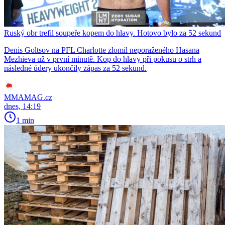
Ruský obr trefil soupeře kopem do hlavy. Hotovo bylo za 52 sekund
Denis Goltsov na PFL Charlotte zlomil neporaženého Hasana
Mezhieva už v první minutě. Kop do hlavy při pokusu o strh a
následné údery ukončily zápas za 52 sekund.
MMAMAG.cz
dnes, 14:19
1 min