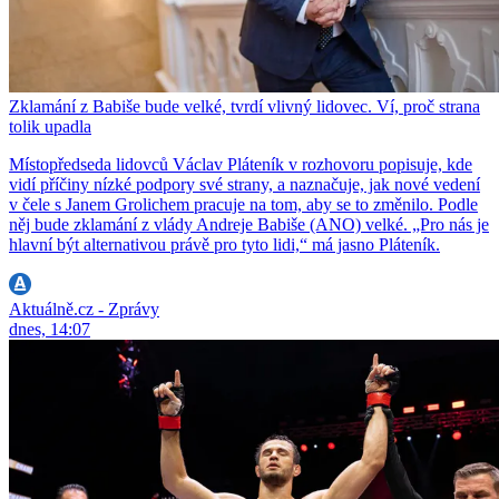
Zklamání z Babiše bude velké, tvrdí vlivný lidovec. Ví, proč strana
tolik upadla
Místopředseda lidovců Václav Pláteník v rozhovoru popisuje, kde
vidí příčiny nízké podpory své strany, a naznačuje, jak nové vedení
v čele s Janem Grolichem pracuje na tom, aby se to změnilo. Podle
něj bude zklamání z vlády Andreje Babiše (ANO) velké. „Pro nás je
hlavní být alternativou právě pro tyto lidi,“ má jasno Pláteník.
Aktuálně.cz - Zprávy
dnes, 14:07