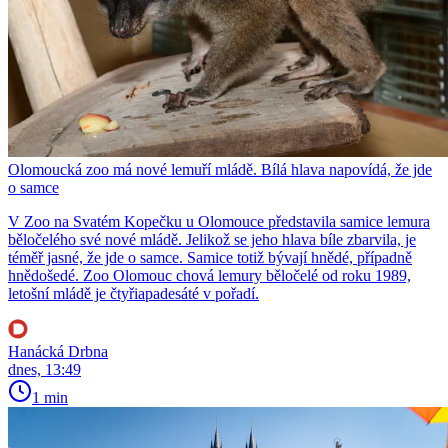
Olomoucká zoo má nové lemuří mládě. Bílá hlava napovídá, že jde
o samce
V Zoo na Svatém Kopečku u Olomouce představila samice lemura
běločelého své nové mládě. Jelikož se jeho hlava bíle zbarvila, je
téměř jasné, že jde o samce. Samice totiž bývají hnědé, případně
hnědošedé. Zoo Olomouc chová lemury běločelé od roku 1989,
letošní mládě je čtyřiapadesáté v pořadí.
Hanácká Drbna
dnes, 13:49
1 min