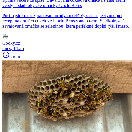
Rychlá večeře ze spíže: Zavařovaná cuketová omáčka s ananasem
ve stylu sladkokyselé omáčky Uncle Ben’s
Pustili jste se do zpracování úrody cuket? Vyzkoušejte vynikající
recept na domácí cuketové Uncle Bens s ananasem! Sladkokyselá
zavařovaná omáčka se zeleninou, která perfektně doplní rýži i maso.
Cooky.cz
dnes, 14:26
3 min