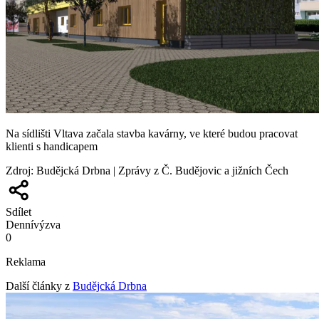
Na sídlišti Vltava začala stavba kavárny, ve které budou pracovat
klienti s handicapem
Zdroj
:
Budějcká Drbna | Zprávy z Č. Budějovic a jižních Čech
Sdílet
Denní
výzva
0
Reklama
Další články z
Budějcká Drbna