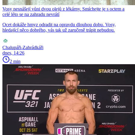
Vosy nesnášejí vůni dvou olejů z lékárny. Smíchejte je s octem a
celé léto se na zahradu nevrátí
Ocet dokáže hmyz odradit na opravdu dlouhou dobu. Vosy,
hledající něco dobrého, vás tak už zaručeně trápit nebudou.
Chalupáři-Zahrádkáři
dnes, 14:26
2 min