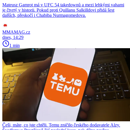
Mateusz Gamrot má v UFC 54 takedownů a mezi lehkými vahami
je čtvrtý v historii. Pokud proti Quillanu Salkilldovi přidá šest
dalších, přeskočí i Chabiba Nurmagomedova.
MMAMAG.cz
dnes, 14:29
1 min
Češi, máte, co jste chtěli. Temu zničilo českého dodavatele Alzy.