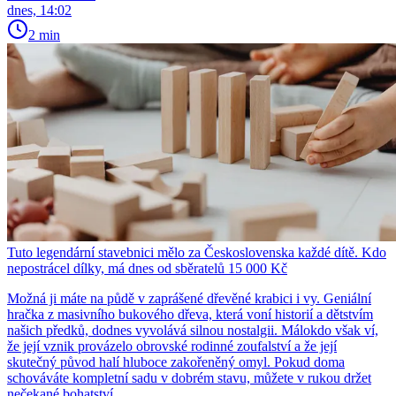
dnes, 14:02
2 min
Tuto legendární stavebnici mělo za Československa každé dítě. Kdo
nepostrácel dílky, má dnes od sběratelů 15 000 Kč
Možná ji máte na půdě v zaprášené dřevěné krabici i vy. Geniální
hračka z masivního bukového dřeva, která voní historií a dětstvím
našich předků, dodnes vyvolává silnou nostalgii. Málokdo však ví,
že její vznik provázelo obrovské rodinné zoufalství a že její
skutečný původ halí hluboce zakořeněný omyl. Pokud doma
schováváte kompletní sadu v dobrém stavu, můžete v rukou držet
nečekané bohatství.