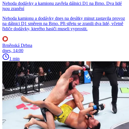
Nehoda dodávky a kamionu zavřela dálnici D1 na Brno. Dva lidé
jsou zranění
Nehoda kamionu a dodávky dnes na desítky minut zastavila provoz
na dálnici D1 směrem na Brno. Při střetu se zranili dva lidé, včetně
řidiče dodávky, kterého hasiči museli vyprostit.
Brněnská Drbna
dnes, 14:00
1 min