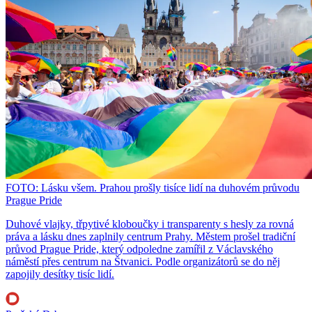
FOTO: Lásku všem. Prahou prošly tisíce lidí na duhovém průvodu
Prague Pride
Duhové vlajky, třpytivé kloboučky i transparenty s hesly za rovná
práva a lásku dnes zaplnily centrum Prahy. Městem prošel tradiční
průvod Prague Pride, který odpoledne zamířil z Václavského
náměstí přes centrum na Štvanici. Podle organizátorů se do něj
zapojily desítky tisíc lidí.