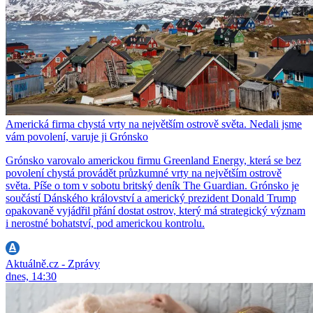
Americká firma chystá vrty na největším ostrově světa. Nedali jsme
vám povolení, varuje ji Grónsko
Grónsko varovalo americkou firmu Greenland Energy, která se bez
povolení chystá provádět průzkumné vrty na největším ostrově
světa. Píše o tom v sobotu britský deník The Guardian. Grónsko je
součástí Dánského království a americký prezident Donald Trump
opakovaně vyjádřil přání dostat ostrov, který má strategický význam
i nerostné bohatství, pod americkou kontrolu.
Aktuálně.cz - Zprávy
dnes, 14:30