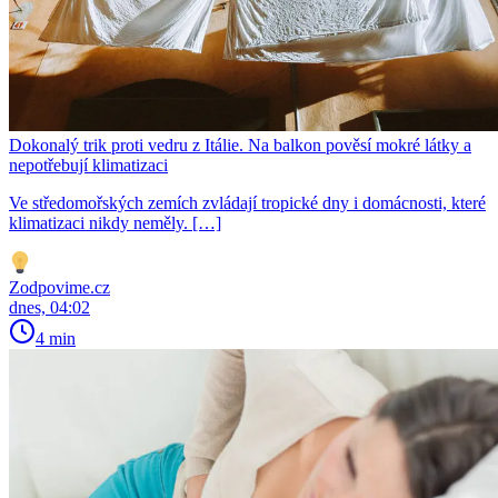
Dokonalý trik proti vedru z Itálie. Na balkon pověsí mokré látky a
nepotřebují klimatizaci
Ve středomořských zemích zvládají tropické dny i domácnosti, které
klimatizaci nikdy neměly. […]
Zodpovime.cz
dnes, 04:02
4 min