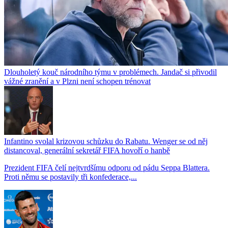
Dlouholetý kouč národního týmu v problémech. Jandač si přivodil
vážné zranění a v Plzni není schopen trénovat
Infantino svolal krizovou schůzku do Rabatu. Wenger se od něj
distancoval, generální sekretář FIFA hovoří o hanbě
Prezident FIFA čelí nejtvrdšímu odporu od pádu Seppa Blattera.
Proti němu se postavily tři konfederace,...