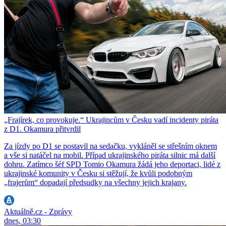
„Frajírek, co provokuje.“ Ukrajincům v Česku vadí incidenty piráta
z D1. Okamura přitvrdil
Za jízdy po D1 se postavil na sedačku, vykláněl se střešním oknem
a vše si natáčel na mobil. Případ ukrajinského piráta silnic má další
dohru. Zatímco šéf SPD Tomio Okamura žádá jeho deportaci, lidé z
ukrajinské komunity v Česku si stěžují, že kvůli podobným
„frajerům“ dopadají předsudky na všechny jejich krajany.
Aktuálně.cz - Zprávy
dnes, 03:30