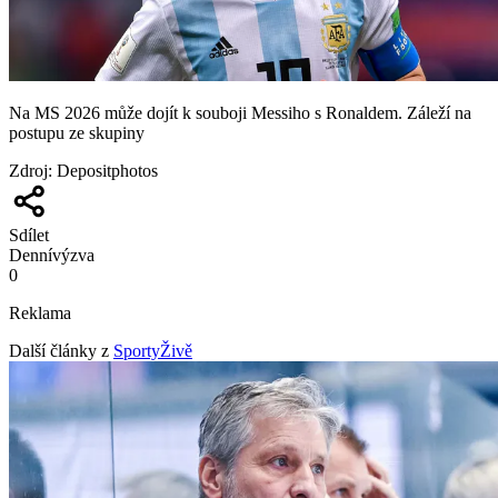
Na MS 2026 může dojít k souboji Messiho s Ronaldem. Záleží na
postupu ze skupiny
Zdroj
:
Depositphotos
Sdílet
Denní
výzva
0
Reklama
Další články z
SportyŽivě