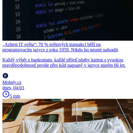
„Azbest IT světa“: 70 % světových transakcí běží na
programovacím jazyce z roku 1959. Nikdo ho neumí nahradit
Každý výběr z bankomatu, každé přijetí platby kartou s vysokou
pravděpodobností projde přes kód napsaný v jazyce starém 66 let.
Mobify.cz
dnes, 04:03
5 min