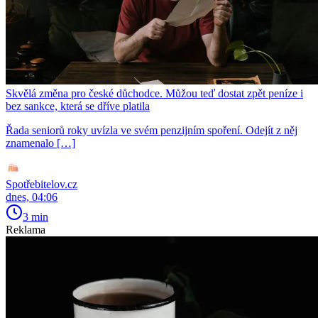
Skvělá změna pro české důchodce. Můžou teď dostat zpět peníze i
bez sankce, která se dříve platila
Řada seniorů roky uvízla ve svém penzijním spoření. Odejít z něj
znamenalo […]
Spotřebitelov.cz
dnes, 04:06
3 min
Reklama