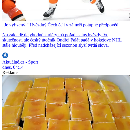
„Je vyřízený.“ Hvězdný Čech čelí v zámoří potupné předpovědi
Na základě úctyhodné kariéry má pořád status hvězdy. Ve
skutečnosti ale český útočník Ondřej Palát padá v hokejové NHL
stále hlouběji. Před nadcházející sezonou slyší tvrdá slova.
Aktuálně.cz - Sport
dnes, 04:14
Reklama