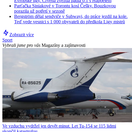
Evropské ligy. Crvena zvezda padla 0:1 s Hapoelem
Parťačka Siniakové v Torontu kosí Češky. Bouzkovou
porazila už potřetí v sezoně
Bergström dělal sendviče v Subwayi, do práce jezdil na kole.
Teď vede vesnici s 1 000 obyvateli do předkola Ligy mistrů
Zobrazit více
Sport
Vybrali jsme pro vás
Magazíny a zajímavosti
Ve vzduchu vydržel jen devět minut. Let Tu-154 se 115 lidmi
skončil katastrofou