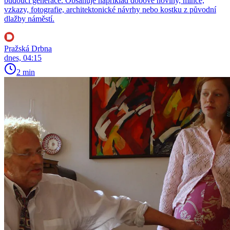
budoucí generace. Obsahuje například dobové noviny, mince,
vzkazy, fotografie, architektonické návrhy nebo kostku z původní
dlažby náměstí.
Pražská Drbna
dnes, 04:15
2 min