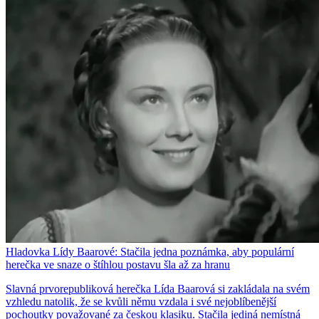
Hladovka Lídy Baarové: Stačila jedna poznámka, aby populární
herečka ve snaze o štíhlou postavu šla až za hranu
Slavná prvorepubliková herečka Lída Baarová si zakládala na svém
vzhledu natolik, že se kvůli němu vzdala i své nejoblíbenější
pochoutky považované za českou klasiku. Stačila jediná nemístná