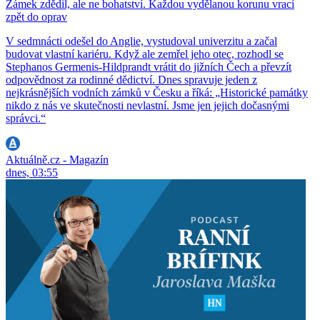
Zámek zdědil, ale ne bohatství. Každou vydělanou korunu vrací
zpět do oprav
V sedmnácti odešel do Anglie, vystudoval univerzitu a začal
budovat vlastní kariéru. Když ale zemřel jeho otec, rozhodl se
Stephanos Germenis-Hildprandt vrátit do jižních Čech a převzít
odpovědnost za rodinné dědictví. Dnes spravuje jeden z
nejkrásnějších vodních zámků v Česku a říká: „Historické památky
nikdo z nás ve skutečnosti nevlastní. Jsme jen jejich dočasnými
správci.“
Aktuálně.cz - Magazín
dnes, 03:55