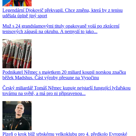
Legendární Djokovič překvapil. Chce změnu, která by z tenisu
udělala úplně jiný sport
Muž s 24 grandslamovými tituly opakovaně volá po zkrácení
tenisových zápasů na okruhu. A nemyslí to jako...
Podnikatel Němec s majetkem 20 miliard koupil norskou značku
běžek Madshus. Část výroby přesune na Vysočinu
Český miliardář Tomáš Němec kupuje nejstarší fungující lyžařskou
továrnu na světě, a má pro ni připravenou...
Plzeň o krok blíž srbskému velkoklubu pro 4. předkolo Evropské