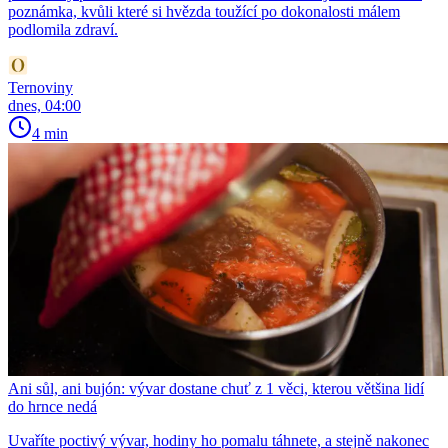
poznámka, kvůli které si hvězda toužící po dokonalosti málem
podlomila zdraví.
Ternoviny
dnes, 04:00
4 min
Ani sůl, ani bujón: vývar dostane chuť z 1 věci, kterou většina lidí
do hrnce nedá
Uvaříte poctivý vývar, hodiny ho pomalu táhnete, a stejně nakonec