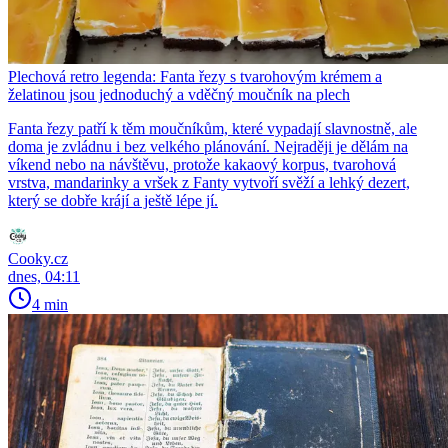
Plechová retro legenda: Fanta řezy s tvarohovým krémem a
želatinou jsou jednoduchý a vděčný moučník na plech
Fanta řezy patří k těm moučníkům, které vypadají slavnostně, ale
doma je zvládnu i bez velkého plánování. Nejraději je dělám na
víkend nebo na návštěvu, protože kakaový korpus, tvarohová
vrstva, mandarinky a vršek z Fanty vytvoří svěží a lehký dezert,
který se dobře krájí a ještě lépe jí.
Cooky.cz
dnes, 04:11
4 min