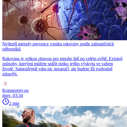
Nejlepší metody prevence vzniku rakoviny podle zahraničních
odborníků
Rakovina je velkou obavou pro mnoho lidí po celém světě. Existují
způsoby, kterými můžete snížit riziko jejího výskytu ve vašem
životě. Samozřejmě vám nic nezaručí, ale budete žít rozhodně
zdravěji.
Krasnezeny.eu
dnes, 03:34
2 min