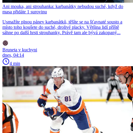
Ani mouka, ani strouhanka: karbanátky nebudou suché, když do
masa přidáte 1 surovinu
Usmažíte plnou pánev karbanátků, těšíte se na šťavnaté sousto a
místo toho koušete do suché, drolivé placky. Většina lidí příště
sáhne po další hrsti strouhanky. Právě tam ale bývá zakopaný...
Bruneta v kuchyni
dnes, 04:14
4 min