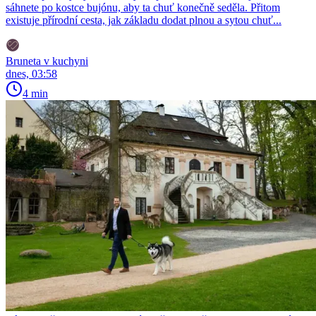
sáhnete po kostce bujónu, aby ta chuť konečně seděla. Přitom
existuje přírodní cesta, jak základu dodat plnou a sytou chuť...
Bruneta v kuchyni
dnes, 03:58
4 min