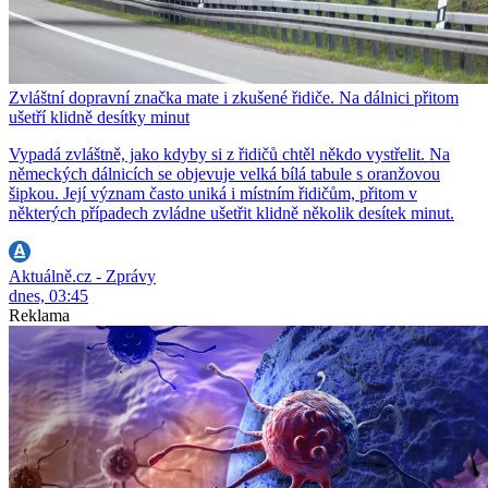
Zvláštní dopravní značka mate i zkušené řidiče. Na dálnici přitom
ušetří klidně desítky minut
Vypadá zvláštně, jako kdyby si z řidičů chtěl někdo vystřelit. Na
německých dálnicích se objevuje velká bílá tabule s oranžovou
šipkou. Její význam často uniká i místním řidičům, přitom v
některých případech zvládne ušetřit klidně několik desítek minut.
Aktuálně.cz - Zprávy
dnes, 03:45
Reklama