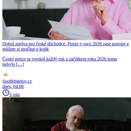
Dobrá zpráva pro české důchodce. Penze v roce 2026 zase poroste a
můžete si spočítat o kolik
České penze se zvedají každý rok a začátkem roku 2026 tomu
nebylo […]
Spotřebitelov.cz
dnes, 04:06
3 min