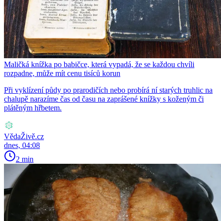
Maličká knížka po babičce, která vypadá, že se každou chvíli
rozpadne, může mít cenu tisíců korun
Při vyklízení půdy po prarodičích nebo probírá ní starých truhlic na
chalupě narazíme čas od času na zaprášené knížky s koženým či
plátěným hřbetem.
VědaŽivě.cz
dnes, 04:08
2 min