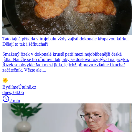
Tato tajná přísada v trojobalu vždy zajistí dokonale křupavou kůrku.
Dělají to tak i šéfkuchaři
Smažený řízek v dokonalé krustě patří mezi nejoblíbenější česká
jídla. Naučte se ho připravit tak, aby se doslova rozplýval na jazyku.
Řízek se obvykle řadí mezi jídla, jejichž přípravu zvládne i kuchař
začátečník. Vězte ale,...
BydlímeÚtulně.cz
dnes, 04:06
2 min