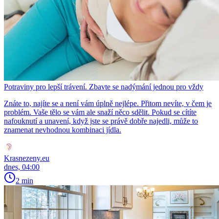
Potraviny pro lepší trávení. Zbavte se nadýmání jednou pro vždy
Znáte to, najíte se a není vám úplně nejlépe. Přitom nevíte, v čem je
problém. Vaše tělo se vám ale snaží něco sdělit. Pokud se cítíte
nafouknutí a unavení, když jste se právě dobře najedli, může to
znamenat nevhodnou kombinaci jídla.
Krasnezeny.eu
dnes, 04:00
2 min