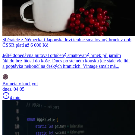
Sběratelé z Německa i Japonska loví tenhle smaltovaný hrnek z dob
ČSSR platí až 6 000 Kč
Ještě donedávna putoval otlučený smaltovaný hrnek při jarním
úklidu bez lítosti do koše. Dnes po stejném kousku jde stále víc lidí
a poptávka nekončí na českých hranicích. Vintage smalt má...
Bruneta v kuchyni
dnes, 04:05
4 min