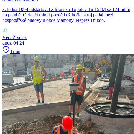
3. ledna 1994 odstartoval z Irkutsku Tupolev Tu-154M se 124 lidmi
na palubě. O devět minut později už hořící stroj padal mezi
hospodářské budovy u obce Mamony. Nepřežil nikdo.
VědaŽivě.cz
dnes, 04:24
3 min