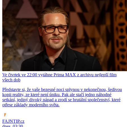
Ve čtvrtek ve 22:00 vytáhne Prima MAX z archivu nejlepší film
všech dob
Představte si, že vaše bezesné noci splynou v nekonečnou, šedivou
kopii reality, ze které není úniku. Pak ale stačí jedno náhodné
setkání, jediný divoký nápad a zrodí se brutální společenství, které
otřese základy moderního světa.
FAJNTIP.cz
dnes, 03:30