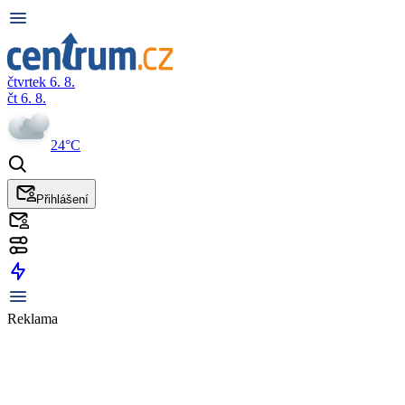
čtvrtek 6. 8.
čt 6. 8.
24°C
Přihlášení
Reklama