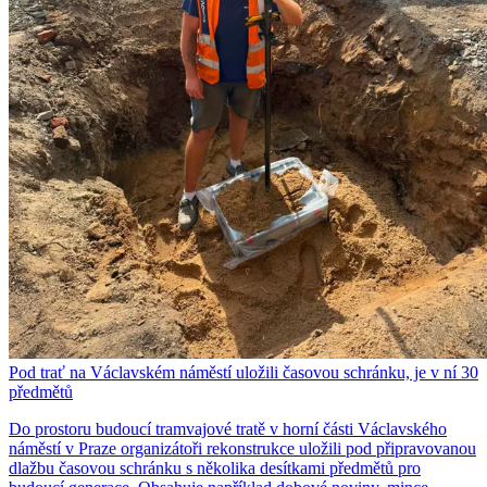
Pod trať na Václavském náměstí uložili časovou schránku, je v ní 30
předmětů
Do prostoru budoucí tramvajové tratě v horní části Václavského
náměstí v Praze organizátoři rekonstrukce uložili pod připravovanou
dlažbu časovou schránku s několika desítkami předmětů pro