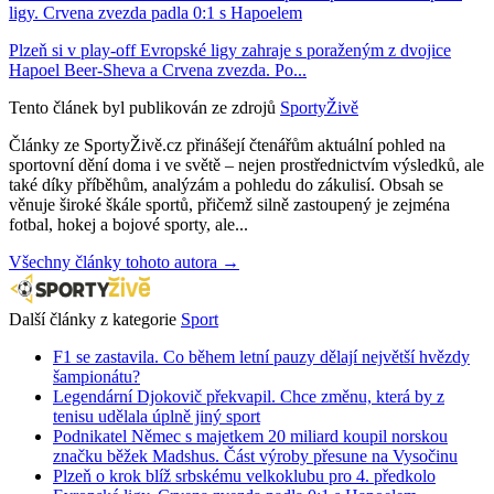
ligy. Crvena zvezda padla 0:1 s Hapoelem
Plzeň si v play-off Evropské ligy zahraje s poraženým z dvojice
Hapoel Beer-Sheva a Crvena zvezda. Po...
Tento článek byl publikován ze zdrojů
SportyŽivě
Články ze SportyŽivě.cz přinášejí čtenářům aktuální pohled na
sportovní dění doma i ve světě – nejen prostřednictvím výsledků, ale
také díky příběhům, analýzám a pohledu do zákulisí. Obsah se
věnuje široké škále sportů, přičemž silně zastoupený je zejména
fotbal, hokej a bojové sporty, ale...
Všechny články tohoto autora →
Další články z kategorie
Sport
F1 se zastavila. Co během letní pauzy dělají největší hvězdy
šampionátu?
Legendární Djokovič překvapil. Chce změnu, která by z
tenisu udělala úplně jiný sport
Podnikatel Němec s majetkem 20 miliard koupil norskou
značku běžek Madshus. Část výroby přesune na Vysočinu
Plzeň o krok blíž srbskému velkoklubu pro 4. předkolo