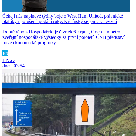
Čekají nás napínavé týdny boje o West Ham United, právnické
blafáky i porušená podání ruky. Křetínský se jen tak nevzdá
Dobré ráno z Hospodářek, je čtvrtek 6. srpna, Orlen Unipetrol
zveřejní hospodářské výsledky za první pololetí, ČNB představí
nové ekonomické prognózy...
HN.cz
dnes, 03:54