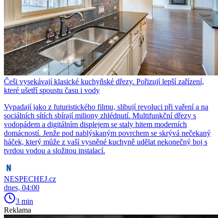
Češi vysekávají klasické kuchyňské dřezy. Pořizují lepší zařízení,
které ušetří spoustu času i vody
Vypadají jako z futuristického filmu, slibují revoluci při vaření a na
sociálních sítích sbírají miliony zhlédnutí. Multifunkční dřezy s
vodopádem a digitálním displejem se staly hitem moderních
domácností. Jenže pod nablýskaným povrchem se skrývá nečekaný
háček, který může z vaší vysněné kuchyně udělat nekonečný boj s
tvrdou vodou a složitou instalací.
NESPECHEJ.cz
dnes, 04:00
3 min
Reklama