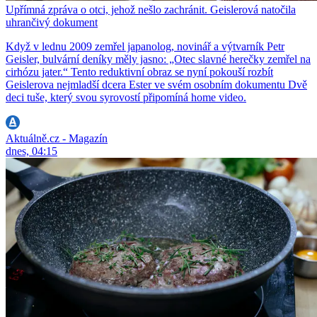
Upřímná zpráva o otci, jehož nešlo zachránit. Geislerová natočila
uhrančivý dokument
Když v lednu 2009 zemřel japanolog, novinář a výtvarník Petr
Geisler, bulvární deníky měly jasno: „Otec slavné herečky zemřel na
cirhózu jater.“ Tento reduktivní obraz se nyní pokouší rozbít
Geislerova nejmladší dcera Ester ve svém osobním dokumentu Dvě
deci tuše, který svou syrovostí připomíná home video.
Aktuálně.cz - Magazín
dnes, 04:15