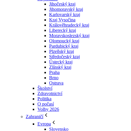
Jihočeský kraj
Jihomoravský kraj
Karlovarský kraj
Kraj Vysočina
Králověhradecký kraj
Liberecký kraj
Moravskoslezský kraj
Olomoucký kraj
Pardubický kraj
Plzeňský kraj
Středočeský kraj
Ústecký kraj
Zlínský kraj
Praha
Brno
Ostrava
Školství
Zdravotnictví
Politika
O počasí
Volby 2026
Zahraničí
Evropa
Slovensko