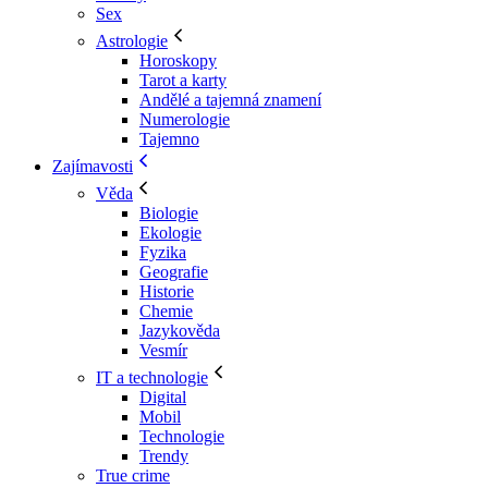
Sex
Astrologie
Horoskopy
Tarot a karty
Andělé a tajemná znamení
Numerologie
Tajemno
Zajímavosti
Věda
Biologie
Ekologie
Fyzika
Geografie
Historie
Chemie
Jazykověda
Vesmír
IT a technologie
Digital
Mobil
Technologie
Trendy
True crime