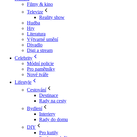
Filmy & kino
Televize
Reality show
Hudba
Hry
Literatura
Výtvarné umění
Divadlo
Digi a stream
Celebrity
Módní policie
Pro pamětníky
Nové tváře
Lifestyle
Cestování
Destinace
Rady na cesty
Bydlení
Interiery
Rady do domu
DIY
Pro kutily