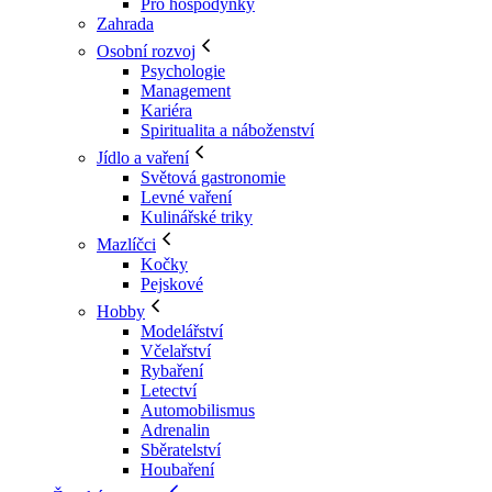
Pro hospodyňky
Zahrada
Osobní rozvoj
Psychologie
Management
Kariéra
Spiritualita a náboženství
Jídlo a vaření
Světová gastronomie
Levné vaření
Kulinářské triky
Mazlíčci
Kočky
Pejskové
Hobby
Modelářství
Včelařství
Rybaření
Letectví
Automobilismus
Adrenalin
Sběratelství
Houbaření