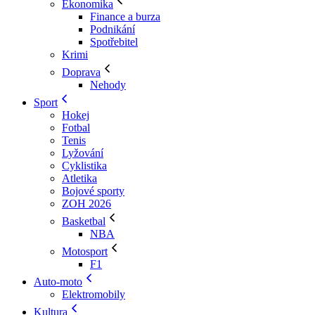
Ekonomika
Finance a burza
Podnikání
Spotřebitel
Krimi
Doprava
Nehody
Sport
Hokej
Fotbal
Tenis
Lyžování
Cyklistika
Atletika
Bojové sporty
ZOH 2026
Basketbal
NBA
Motosport
F1
Auto-moto
Elektromobily
Kultura