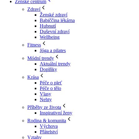
Ženské centrum
Zdraví
Ženské zdraví
Babiččina lékárna
Hubnutí
Duševní zdraví
Wellbeing
Fitness
Jóga a pilates
Módní trendy
Aktuální trendy
Doplňky
Krása
Péče o pleť
Péče o tělo
Vlasy
Nehty
Příběhy ze života
Inspirativní ženy
Rodina & komunita
Výchova
Přátelství
Vztahy