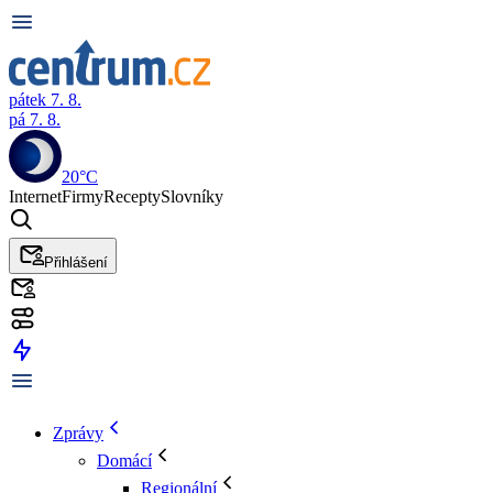
pátek 7. 8.
pá 7. 8.
20°C
Internet
Firmy
Recepty
Slovníky
Přihlášení
Zprávy
Domácí
Regionální