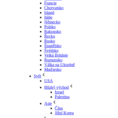
Francie
Chorvatsko
Island
Itálie
Německo
Polsko
Rakousko
Řecko
Rusko
Španělsko
Švédsko
Velká Británie
Rumunsko
Válka na Ukrajině
Maďarsko
Svět
USA
Blízký východ
Izrael
Palestina
Asie
Čína
Jižní Korea