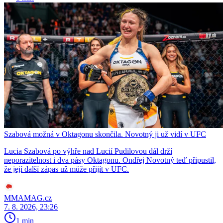
Szabová možná v Oktagonu skončila. Novotný ji už vidí v UFC
Lucia Szabová po výhře nad Lucií Pudilovou dál drží
neporazitelnost i dva pásy Oktagonu. Ondřej Novotný teď připustil,
že její další zápas už může přijít v UFC.
MMAMAG.cz
7. 8. 2026, 23:26
1 min