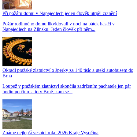
Při požáru domu v Napajedlech jeden člověk utrpěl zranění
Požár rodinného domu likvidovali v noci na pátek hasiči v
Napajedlech na Zlínsku. Jeden člověk při něm...
Okradl pražské zlatnictví o šperky za 140 tisíc a utekl autobusem do
Brna
Loupež v pražském zlatnictví skončila zadržením pachatele jen pár
hodin po činu, a to v Brně, kam se...
Známe nejlepší vesnici roku 2026 Kraje Vysočina