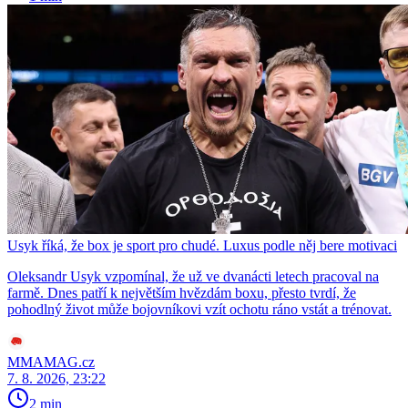
Usyk říká, že box je sport pro chudé. Luxus podle něj bere motivaci
Oleksandr Usyk vzpomínal, že už ve dvanácti letech pracoval na
farmě. Dnes patří k největším hvězdám boxu, přesto tvrdí, že
pohodlný život může bojovníkovi vzít ochotu ráno vstát a trénovat.
MMAMAG.cz
7. 8. 2026, 23:22
2 min