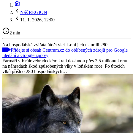
Náš REGION
11. 1. 2026, 12:00
2 min
Na hospodářská zvířata útočí vlci. Loni jich usmrtili 280
Přidejte si obsah Centrum.cz do oblíbených zdrojů pro Google
hledání a Google zprávy
Farmáři v Královéhradeckém kraji dostanou přes 2,5 milionu korun
na náhradách škod způsobených vlky v loňském roce. Po útocích
vlků přišli o 280 hospodářských…