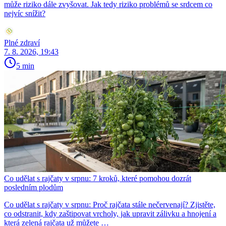
může riziko dále zvyšovat. Jak tedy riziko problémů se srdcem co
nejvíc snížit?
Plné zdraví
7. 8. 2026, 19:43
5 min
Co udělat s rajčaty v srpnu: 7 kroků, které pomohou dozrát
posledním plodům
Co udělat s rajčaty v srpnu: Proč rajčata stále nečervenají? Zjistěte,
co odstranit, kdy zaštipovat vrcholy, jak upravit zálivku a hnojení a
která zelená rajčata už můžete …