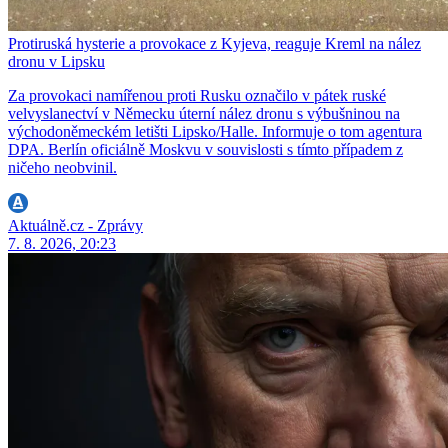
Protiruská hysterie a provokace z Kyjeva, reaguje Kreml na nález
dronu v Lipsku
Za provokaci namířenou proti Rusku označilo v pátek ruské
velvyslanectví v Německu úterní nález dronu s výbušninou na
východoněmeckém letišti Lipsko/Halle. Informuje o tom agentura
DPA. Berlín oficiálně Moskvu v souvislosti s tímto případem z
ničeho neobvinil.
Aktuálně.cz - Zprávy
7. 8. 2026, 20:23