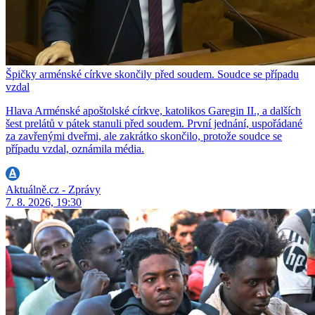
Špičky arménské církve skončily před soudem. Soudce se případu
vzdal
Hlava Arménské apoštolské církve, katolikos Garegin II., a dalších
šest prelátů v pátek stanuli před soudem. První jednání, uspořádané
za zavřenými dveřmi, ale zakrátko skončilo, protože soudce se
případu vzdal, oznámila média.
Aktuálně.cz - Zprávy
7. 8. 2026, 19:30