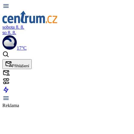
sobota 8. 8.
so 8. 8.
17°C
Přihlášení
Reklama