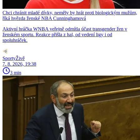
Chci chránit mladé dívky, neměly by hrát proti biologickým mužům,
říká hvězda ženské NBA Cunninghamová
Aktivní hráčka WNBA veřejně odmítla účast transgender žen v
ženském sportu. Reakce přišla z hal, od vedení ligy i od
spoluhráček.
SportyŽivě
7. 8. 2026, 19:38
3 min