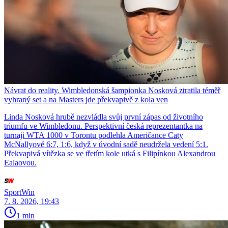
Návrat do reality. Wimbledonská šampionka Nosková ztratila téměř
vyhraný set a na Masters jde překvapivě z kola ven
Linda Nosková hrubě nezvládla svůj první zápas od životního
triumfu ve Wimbledonu. Perspektivní česká reprezentantka na
turnaji WTA 1000 v Torontu podlehla Američance Caty
McNallyové 6:7, 1:6, když v úvodní sadě neudržela vedení 5:1.
Překvapivá vítězka se ve třetím kole utká s Filipínkou Alexandrou
Ealaovou.
SportWin
7. 8. 2026, 19:43
1 min