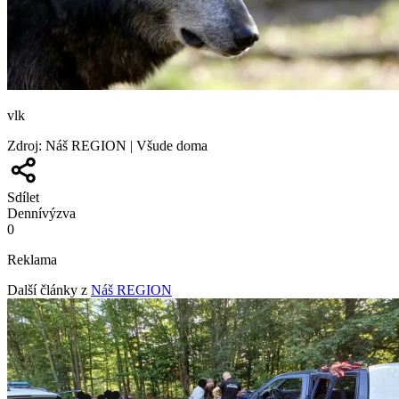
vlk
Zdroj
:
Náš REGION | Všude doma
Sdílet
Denní
výzva
0
Reklama
Další články z
Náš REGION