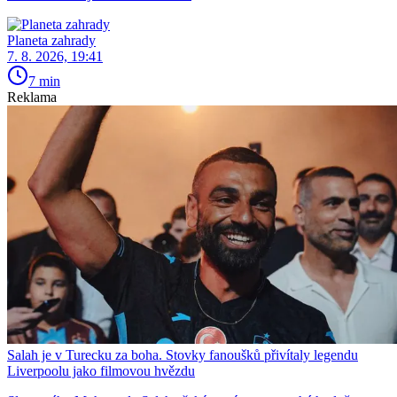
Planeta zahrady
7. 8. 2026, 19:41
7 min
Reklama
Salah je v Turecku za boha. Stovky fanoušků přivítaly legendu
Liverpoolu jako filmovou hvězdu