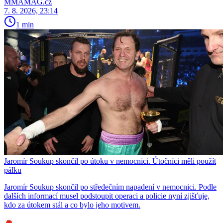
MMAMAG.cz
7. 8. 2026, 23:14
1 min
Jaromír Soukup skončil po útoku v nemocnici. Útočníci měli použít
pálku
Jaromír Soukup skončil po středečním napadení v nemocnici. Podle
dalších informací musel podstoupit operaci a policie nyní zjišťuje,
kdo za útokem stál a co bylo jeho motivem.