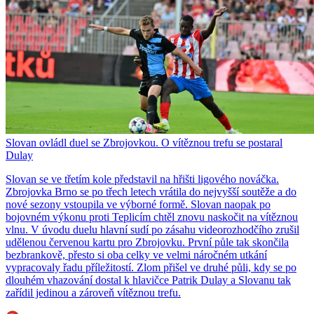
Slovan ovládl duel se Zbrojovkou. O vítěznou trefu se postaral
Dulay
Slovan se ve třetím kole představil na hřišti ligového nováčka.
Zbrojovka Brno se po třech letech vrátila do nejvyšší soutěže a do
nové sezony vstoupila ve výborné formě. Slovan naopak po
bojovném výkonu proti Teplicím chtěl znovu naskočit na vítěznou
vlnu. V úvodu duelu hlavní sudí po zásahu videorozhodčího zrušil
udělenou červenou kartu pro Zbrojovku. První půle tak skončila
bezbrankově, přesto si oba celky ve velmi náročném utkání
vypracovaly řadu příležitostí. Zlom přišel ve druhé půli, kdy se po
dlouhém vhazování dostal k hlavičce Patrik Dulay a Slovanu tak
zařídil jedinou a zároveň vítěznou trefu.