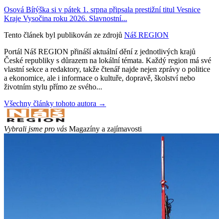
Osová Bítýška si v pátek 1. srpna připsala prestižní titul Vesnice
Kraje Vysočina roku 2026. Slavnostní...
Tento článek byl publikován ze zdrojů
Náš REGION
Portál Náš REGION přináší aktuální dění z jednotlivých krajů
České republiky s důrazem na lokální témata. Každý region má své
vlastní sekce a redaktory, takže čtenář najde nejen zprávy o politice
a ekonomice, ale i informace o kultuře, dopravě, školství nebo
životním stylu přímo ze svého...
Všechny články tohoto autora →
Vybrali jsme pro vás
Magazíny a zajímavosti