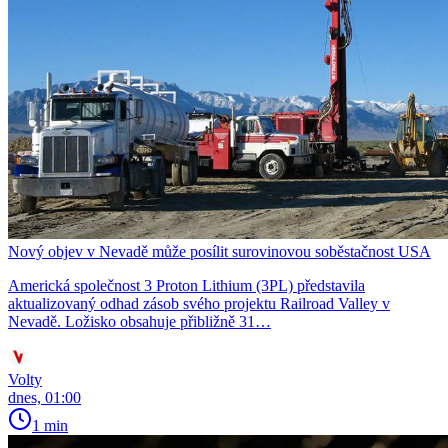
Nový objev v Nevadě může posílit surovinovou soběstačnost USA
Americká společnost 3 Proton Lithium (3PL) představila
aktualizovaný odhad zásob svého projektu Railroad Valley v
Nevadě. Ložisko obsahuje přibližně 31…
Volty
dnes, 01:00
1 min