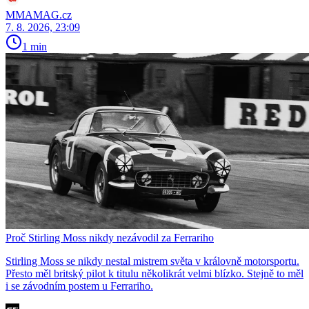
MMAMAG.cz
7. 8. 2026, 23:09
1 min
Proč Stirling Moss nikdy nezávodil za Ferrariho
Stirling Moss se nikdy nestal mistrem světa v královně motorsportu.
Přesto měl britský pilot k titulu několikrát velmi blízko. Stejně to měl
i se závodním postem u Ferrariho.