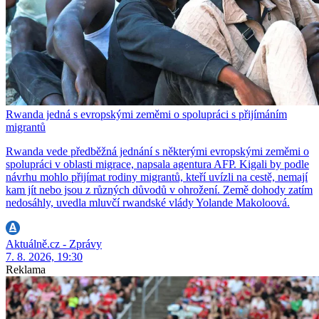
Rwanda jedná s evropskými zeměmi o spolupráci s přijímáním
migrantů
Rwanda vede předběžná jednání s některými evropskými zeměmi o
spolupráci v oblasti migrace, napsala agentura AFP. Kigali by podle
návrhu mohlo přijímat rodiny migrantů, kteří uvízli na cestě, nemají
kam jít nebo jsou z různých důvodů v ohrožení. Země dohody zatím
nedosáhly, uvedla mluvčí rwandské vlády Yolande Makoloová.
Aktuálně.cz - Zprávy
7. 8. 2026, 19:30
Reklama