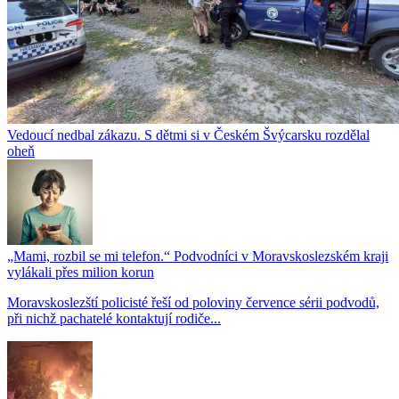
Vedoucí nedbal zákazu. S dětmi si v Českém Švýcarsku rozdělal
oheň
„Mami, rozbil se mi telefon.“ Podvodníci v Moravskoslezském kraji
vylákali přes milion korun
Moravskoslezští policisté řeší od poloviny července sérii podvodů,
při nichž pachatelé kontaktují rodiče...