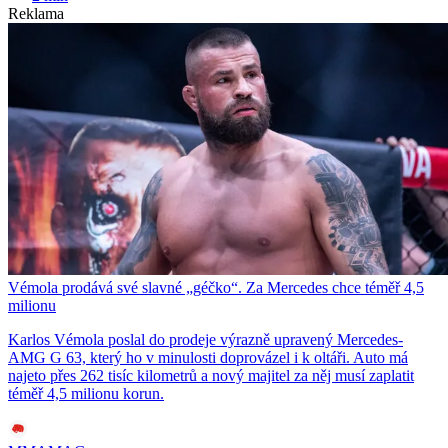
Reklama
Vémola prodává své slavné „géčko“. Za Mercedes chce téměř 4,5
milionu
Karlos Vémola poslal do prodeje výrazně upravený Mercedes-
AMG G 63, který ho v minulosti doprovázel i k oltáři. Auto má
najeto přes 262 tisíc kilometrů a nový majitel za něj musí zaplatit
téměř 4,5 milionu korun.