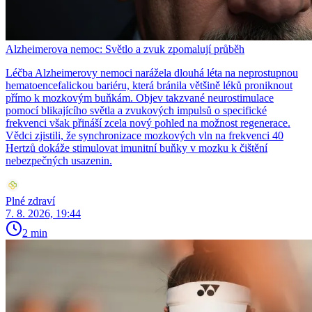
Alzheimerova nemoc: Světlo a zvuk zpomalují průběh
Léčba Alzheimerovy nemoci narážela dlouhá léta na neprostupnou
hematoencefalickou bariéru, která bránila většině léků proniknout
přímo k mozkovým buňkám. Objev takzvané neurostimulace
pomocí blikajícího světla a zvukových impulsů o specifické
frekvenci však přináší zcela nový pohled na možnost regenerace.
Vědci zjistili, že synchronizace mozkových vln na frekvenci 40
Hertzů dokáže stimulovat imunitní buňky v mozku k čištění
nebezpečných usazenin.
Plné zdraví
7. 8. 2026, 19:44
2 min