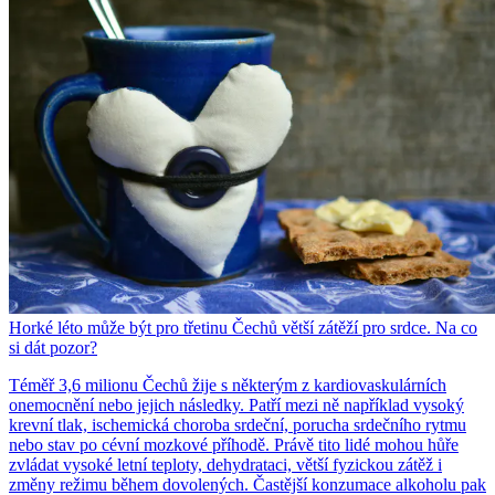
Horké léto může být pro třetinu Čechů větší zátěží pro srdce. Na co
si dát pozor?
Téměř 3,6 milionu Čechů žije s některým z kardiovaskulárních
onemocnění nebo jejich následky. Patří mezi ně například vysoký
krevní tlak, ischemická choroba srdeční, porucha srdečního rytmu
nebo stav po cévní mozkové příhodě. Právě tito lidé mohou hůře
zvládat vysoké letní teploty, dehydrataci, větší fyzickou zátěž i
změny režimu během dovolených. Častější konzumace alkoholu pak