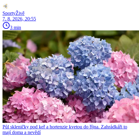
SportyŽivě
7. 8. 2026, 20:55
3 min
Půl skleničky pod keř a hortenzie kvetou do října. Zahrádkáři to
mají doma a nevědí