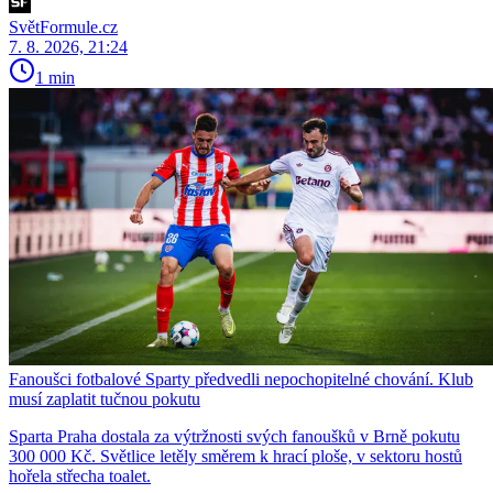
SvětFormule.cz
7. 8. 2026, 21:24
1 min
Fanoušci fotbalové Sparty předvedli nepochopitelné chování. Klub
musí zaplatit tučnou pokutu
Sparta Praha dostala za výtržnosti svých fanoušků v Brně pokutu
300 000 Kč. Světlice letěly směrem k hrací ploše, v sektoru hostů
hořela střecha toalet.