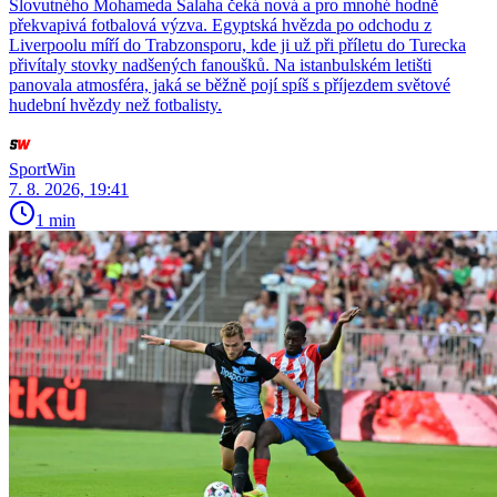
Slovutného Mohameda Salaha čeká nová a pro mnohé hodně
překvapivá fotbalová výzva. Egyptská hvězda po odchodu z
Liverpoolu míří do Trabzonsporu, kde ji už při příletu do Turecka
přivítaly stovky nadšených fanoušků. Na istanbulském letišti
panovala atmosféra, jaká se běžně pojí spíš s příjezdem světové
hudební hvězdy než fotbalisty.
SportWin
7. 8. 2026, 19:41
1 min