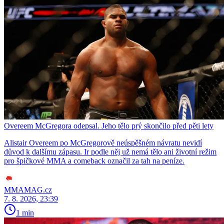
Overeem McGregora odepsal. Jeho tělo prý skončilo před pěti lety
Alistair Overeem po McGregorově neúspěšném návratu nevidí
důvod k dalšímu zápasu. Ir podle něj už nemá tělo ani životní režim
pro špičkové MMA a comeback označil za tah na peníze.
MMAMAG.cz
7. 8. 2026, 23:39
1 min