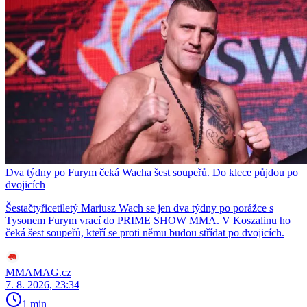
Dva týdny po Furym čeká Wacha šest soupeřů. Do klece půjdou po
dvojicích
Šestačtyřicetiletý Mariusz Wach se jen dva týdny po porážce s
Tysonem Furym vrací do PRIME SHOW MMA. V Koszalinu ho
čeká šest soupeřů, kteří se proti němu budou střídat po dvojicích.
MMAMAG.cz
7. 8. 2026, 23:34
1 min