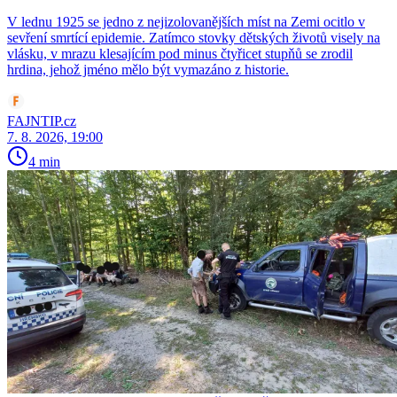
V lednu 1925 se jedno z nejizolovanějších míst na Zemi ocitlo v
sevření smrtící epidemie. Zatímco stovky dětských životů visely na
vlásku, v mrazu klesajícím pod minus čtyřicet stupňů se zrodil
hrdina, jehož jméno mělo být vymazáno z historie.
FAJNTIP.cz
7. 8. 2026, 19:00
4 min