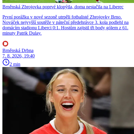
Brněnská Zbrojovka poprvé klopýtla, doma nestačila na Liberec
První porážku v nové sezoně utrpěli fotbalisté Zbrojovky Brno.
Nováček nejvyšší soutěže v páteční předehrávce 3. kola podlehl na
domácím stadionu Liberci 0:1. Hostům zajistil tři body gólem z 61.
minuty Patrik Dulay.
Brněnská Drbna
7. 8. 2026, 19:40
2 min