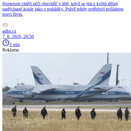
Hortenzie chtějí péči obzvlášť v létě, když se jim z květů dělají
nadýchané koule jako z pohádky. Právě tehdy potřebují pořádnou
porci živin.
adbz.cz
7. 8. 2026, 20:50
2 min
Reklama