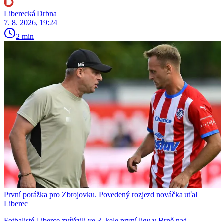
Liberecká Drbna
7. 8. 2026, 19:24
2 min
První porážka pro Zbrojovku. Povedený rozjezd nováčka uťal
Liberec
Fotbalisté Liberce zvítězili ve 3. kole první ligy v Brně nad