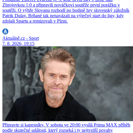
Zbrojovkou 1:0 a připravili nováčkovi soutěže první porážku v
soutěži. O výhře Slovanu rozhodl po hodině hry slovenský záložník
Patrik Dulay. Brňané tak nenavázali na výtečný start do ligy, kdy
zdolali Spartu a remizovali v Plzni.
Aktuálně.cz - Sport
7. 8. 2026, 19:15
Připravte si kapesníky. V sobotu ve 20:00 vysílá Prima MAX příběh
podle skutečné události, který rozseká i ty nejtvrdší povahy