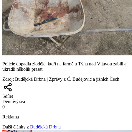
Policie dopadla zloděje, kteří na farmě u Týna nad Vltavou zabili a
ukradli několik prasat
Zdroj
:
Budějcká Drbna | Zprávy z Č. Budějovic a jižních Čech
Sdílet
Denní
výzva
0
Reklama
Další články z
Budějcká Drbna