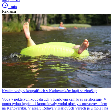
1 min
Reklama
Kvalita vody v koupalištích v Karlovarském kraji se zhoršuje
Voda v některých koupalištích v Karlovarském kraji se zhoršuje. V
tomto týdnu hygienici kontrolovaly vodní plochy s provozovatelem
na Karlovarsku. V areálu Rolava v Karlových Varech je u mola i na