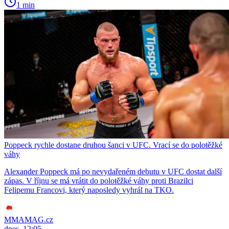
1 min
Poppeck rychle dostane druhou šanci v UFC. Vrací se do polotěžké
váhy
Alexander Poppeck má po nevydařeném debutu v UFC dostat další
zápas. V říjnu se má vrátit do polotěžké váhy proti Brazilci
Felipemu Francovi, který naposledy vyhrál na TKO.
MMAMAG.cz
dnes, 12:05