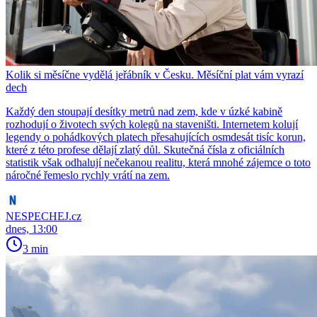
Kolik si měsíčne vydělá jeřábník v Česku. Měsíční plat vám vyrazí
dech
Každý den stoupají desítky metrů nad zem, kde v úzké kabině
rozhodují o životech svých kolegů na staveništi. Internetem kolují
legendy o pohádkových platech přesahujících osmdesát tisíc korun,
které z této profese dělají zlatý důl. Skutečná čísla z oficiálních
statistik však odhalují nečekanou realitu, která mnohé zájemce o toto
náročné řemeslo rychly vrátí na zem.
NESPECHEJ.cz
dnes, 13:00
3 min