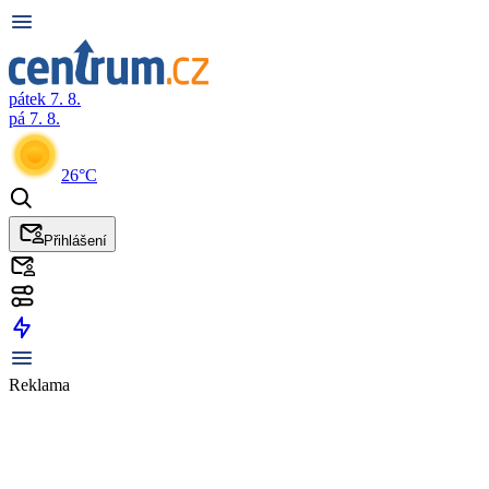
pátek 7. 8.
pá 7. 8.
26°C
Přihlášení
Reklama