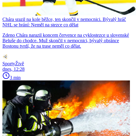
Chára srazil na kole běžce, ten skončil v nemocnici. Bývalý hráč
NHL se brání: Neměl na stezce co dělat
Zdeno Chára narazil koncem července na cyklostezce u slovenské
Beluše do chodce. Muž skončil v nemocnici, bývalý obránce
Bostonu tvrdí, že na trase neměl co dělat.
SportyŽivě
dnes, 12:28
3 min