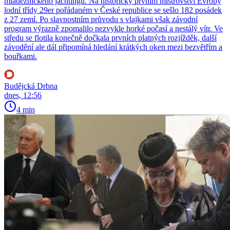
mládežnického jachtingu. Na historicky prvním mistrovství Evropy
lodní třídy 29er pořádaném v České republice se sešlo 182 posádek
z 27 zemí. Po slavnostním průvodu s vlajkami však závodní
program výrazně zpomalilo nezvykle horké počasí a nestálý vítr. Ve
středu se flotila konečně dočkala prvních platných rozjížděk, další
závodění ale dál připomíná hledání krátkých oken mezi bezvětřím a
bouřkami.
Budějcká Drbna
dnes, 12:56
4 min