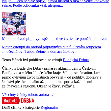
Na jihu Čech se stále objevuje řada hlášení o možné velké kočkovité
šelmě. Podle odborníků však alespoň...
Motor na úvod přípravy uspěl, hned ve čtvrtek se poměří s Jihlavou
Motor vstoupil do období přípravných duelů. Prvním soupeřem
Jihočechů byl Tábor. Zejména domácí útok byl...
Tento článek byl publikován ze zdrojů
Budějcká Drbna
Články z Budějcké Drbny přinášejí aktuální dění z Českých
Budějovic a celého Jihočeského kraje. Věnují se tématům, která
přímo ovlivňují život místních obyvatel – od politiky, dopravy a
školství přes kriminalitu až po kulturu, sport a každodenní
zajímavosti z regionu. Obsah je čtivý, svižný a...
Všechny články tohoto autora →
Další články z kategorie
Regionální