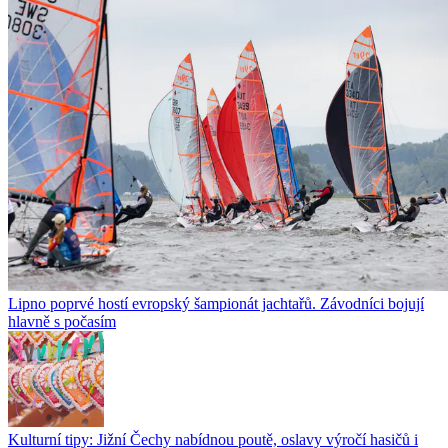
Lipno poprvé hostí evropský šampionát jachtařů. Závodníci bojují
hlavně s počasím
Kulturní tipy: Jižní Čechy nabídnou poutě, oslavy výročí hasičů i