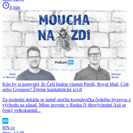
4 min
Kdo by si pomyslel, že Češi budou vlastnit Pirelli, Royal Mail, Colt
nebo Groupon? Žijeme kapitalistické sci-fi
Za poslední dekádu se úplně otočila korouhvička českého byznysu z
východu na západ. Místo investic v Rusku či jihovýchodní Asii se
český velkokapitál...
HN.cz
dnes, 12:48