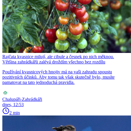
Rajčata kvasnice milují, ale cibule a česnek po nich měknou.
Většina zahrádkářů zalévá droždím všechno bez rozdílu
Používání kvasnicových hnojiv má na vaši zahradu spoustu
pozitivních účinků. Aby tomu tak však skutečně bylo, musíte
pamatovat na tato jednoduchá pravidla.
Chalupáři-Zahrádkáři
dnes, 12:53
2 min