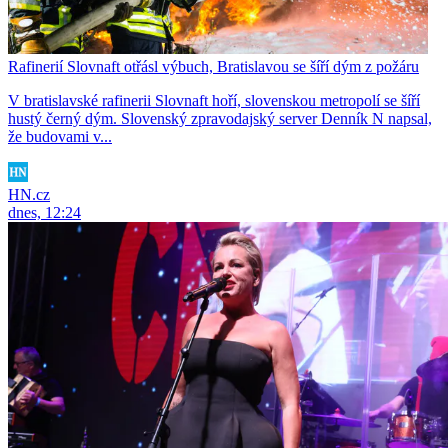
Rafinerií Slovnaft otřásl výbuch, Bratislavou se šíří dým z požáru
V bratislavské rafinerii Slovnaft hoří, slovenskou metropolí se šíří
hustý černý dým. Slovenský zpravodajský server Denník N napsal,
že budovami v...
HN.cz
dnes, 12:24