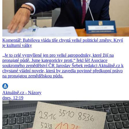
Komentář: Babišova vláda tiše chystá velké politické změny. Kryjí
je kulturní války
„Je to celé vymyšlené jen pro velké agropodniky, které žijí na
pronajaté půdě. Jsme kategoricky proti,“ řekl šéf Asociace
soukromého zemědělství ČR Jaroslav Šebek redakci Aktuálně.cz k
chystané vládní novele, která by zavedla povinné předkupní právo
na pronajatou zemědělskou půdu.
Aktuálně.cz - Názory
dnes, 12:19