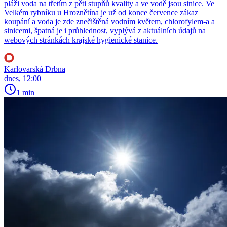
pláži voda na třetím z pěti stupňů kvality a ve vodě jsou sinice. Ve
Velkém rybníku u Hroznětína je už od konce července zákaz
koupání a voda je zde znečištěná vodním květem, chlorofylem-a a
sinicemi, špatná je i průhlednost, vyplývá z aktuálních údajů na
webových stránkách krajské hygienické stanice.
Karlovarská Drbna
dnes, 12:00
1 min