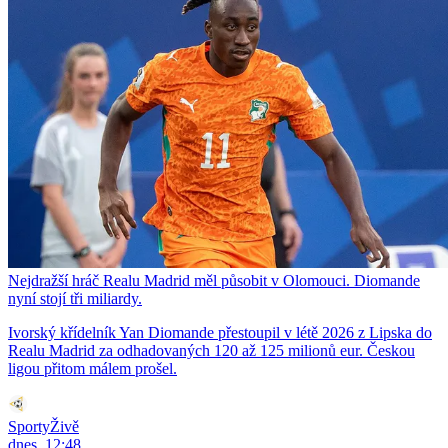
Nejdražší hráč Realu Madrid měl působit v Olomouci. Diomande
nyní stojí tři miliardy.
Ivorský křídelník Yan Diomande přestoupil v létě 2026 z Lipska do
Realu Madrid za odhadovaných 120 až 125 milionů eur. Českou
ligou přitom málem prošel.
SportyŽivě
dnes, 12:48