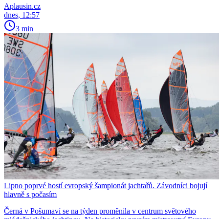
Aplausin.cz
dnes, 12:57
3 min
Lipno poprvé hostí evropský šampionát jachtařů. Závodníci bojují
hlavně s počasím
Černá v Pošumaví se na týden proměnila v centrum světového