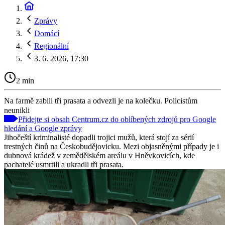
Zprávy
Domácí
Regionální
3. 6. 2026, 17:30
2 min
Na farmě zabili tři prasata a odvezli je na kolečku. Policistům
neunikli
Přidejte si obsah Centrum.cz do oblíbených zdrojů pro Google
hledání a Google zprávy
Jihočeští kriminalisté dopadli trojici mužů, která stojí za sérií
trestných činů na Českobudějovicku. Mezi objasněnými případy je i
dubnová krádež v zemědělském areálu v Hněvkovicích, kde
pachatelé usmrtili a ukradli tři prasata.