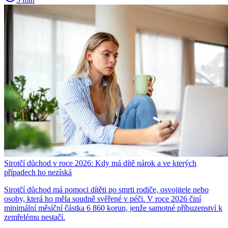
Sirotčí důchod v roce 2026: Kdy má dítě nárok a ve kterých
případech ho nezíská
Sirotčí důchod má pomoci dítěti po smrti rodiče, osvojitele nebo
osoby, která ho měla soudně svěřené v péči. V roce 2026 činí
minimální měsíční částka 6 860 korun, jenže samotné příbuzenství k
zemřelému nestačí.