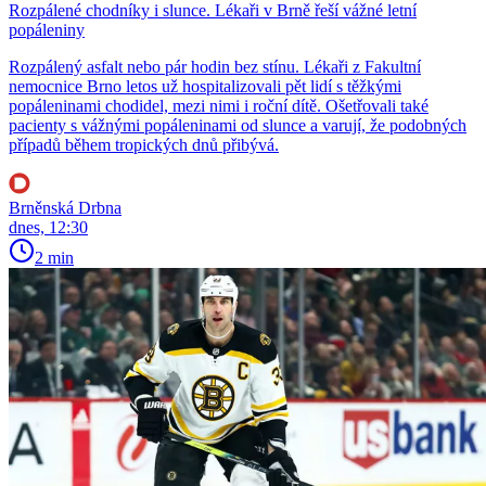
Rozpálené chodníky i slunce. Lékaři v Brně řeší vážné letní
popáleniny
Rozpálený asfalt nebo pár hodin bez stínu. Lékaři z Fakultní
nemocnice Brno letos už hospitalizovali pět lidí s těžkými
popáleninami chodidel, mezi nimi i roční dítě. Ošetřovali také
pacienty s vážnými popáleninami od slunce a varují, že podobných
případů během tropických dnů přibývá.
Brněnská Drbna
dnes, 12:30
2 min