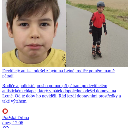
Devítiletý autista odešel z bytu na Letné, rodiče po něm marně
pátrají
Rodiče a policisté prosí o pomoc při pátrání po devítiletém
autistickém chlapci, který v pátek dopoledne odešel domova na
Letné. Od té doby ho neviděli. Rád jezdí dopravními prostředky a
také výtahem.
Pražská Drbna
dnes, 12:06