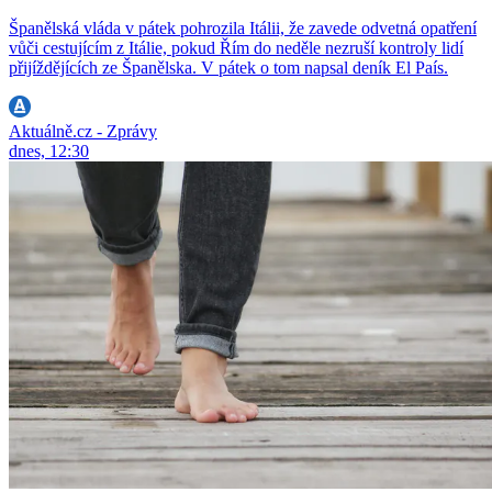
Španělská vláda v pátek pohrozila Itálii, že zavede odvetná opatření
vůči cestujícím z Itálie, pokud Řím do neděle nezruší kontroly lidí
přijíždějících ze Španělska. V pátek o tom napsal deník El País.
Aktuálně.cz - Zprávy
dnes, 12:30