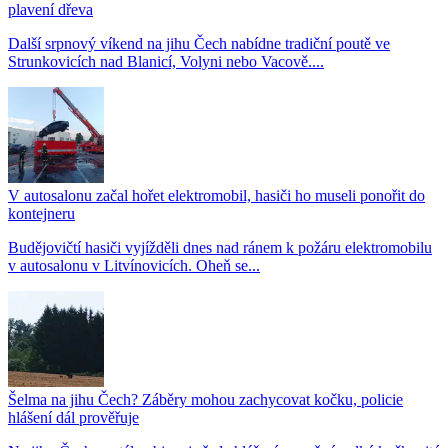
plavení dřeva
Další srpnový víkend na jihu Čech nabídne tradiční poutě ve
Strunkovicích nad Blanicí, Volyni nebo Vacově....
V autosalonu začal hořet elektromobil, hasiči ho museli ponořit do
kontejneru
Budějovičtí hasiči vyjížděli dnes nad ránem k požáru elektromobilu
v autosalonu v Litvínovicích. Oheň se...
Šelma na jihu Čech? Záběry mohou zachycovat kočku, policie
hlášení dál prověřuje