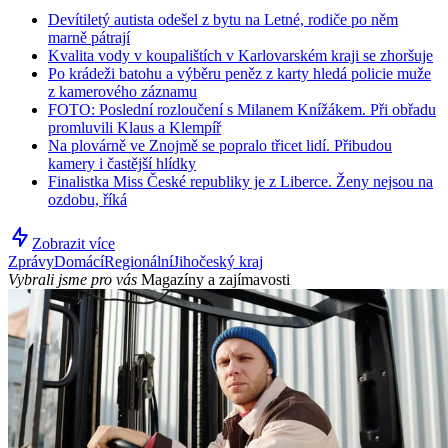
Devítiletý autista odešel z bytu na Letné, rodiče po něm
marně pátrají
Kvalita vody v koupalištích v Karlovarském kraji se zhoršuje
Po krádeži batohu a výběru peněz z karty hledá policie muže
z kamerového záznamu
FOTO: Poslední rozloučení s Milanem Knížákem. Při obřadu
promluvili Klaus a Klempíř
Na plovárně ve Znojmě se popralo třicet lidí. Přibudou
kamery i častější hlídky
Finalistka Miss České republiky je z Liberce. Ženy nejsou na
ozdobu, říká
Zobrazit více
Zprávy
Domácí
Regionální
Jihočeský kraj
Vybrali jsme pro vás
Magazíny a zajímavosti