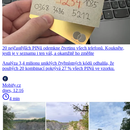
20 nejčastějších PINů odemkne čtvrtinu všech telefonů. Koukněte,
jestli je v seznamu i ten váš, a okamžitě ho změňte
Analýza 3,4 milionu uniklých čtyřmístných kódů odhalila, že
pouhých 20 kombinací pokrývá 27 % všech PINů ve vzorku.
Mobify.cz
dnes, 12:16
4 min