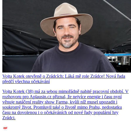
Vojta Kotek otevřeně o Zrádcích: Láká mě role Zrádce! Nová řada
předčí všechna očekávání
Vojta Kotek (38) má za sebou mimořádně nabité pracovní období. V
rozhovoru pro Aplausin.cz přiznal, že nejvíce energie i času nyní
věnuje natáčení reality show Farma, kvůli níž musel upozadit i
soukromý život. Promluvil také o životě mimo Prahu, nedostatku
času na dovolenou i o očekáváních od nové řady populární hry
Zrádci.