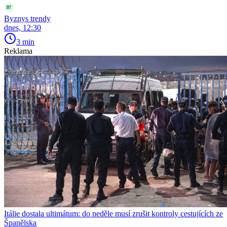
Byznys trendy
dnes, 12:30
3 min
Reklama
Itálie dostala ultimátum: do neděle musí zrušit kontroly cestujících ze
Španělska