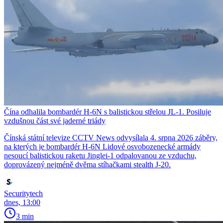
Čína odhalila bombardér H-6N s balistickou střelou JL-1. Posiluje
vzdušnou část své jaderné triády
Čínská státní televize CCTV News odvysílala 4. srpna 2026 záběry,
na kterých je bombardér H-6N Lidové osvobozenecké armády
nesoucí balistickou raketu Jinglei-1 odpalovanou ze vzduchu,
doprovázený nejméně dvěma stíhačkami stealth J-20.
Securitytech
dnes, 13:00
3 min