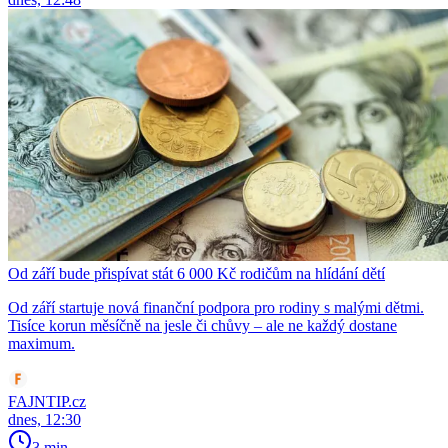
Od září bude přispívat stát 6 000 Kč rodičům na hlídání dětí
Od září startuje nová finanční podpora pro rodiny s malými dětmi.
Tisíce korun měsíčně na jesle či chůvy – ale ne každý dostane
maximum.
FAJNTIP.cz
dnes, 12:30
3 min