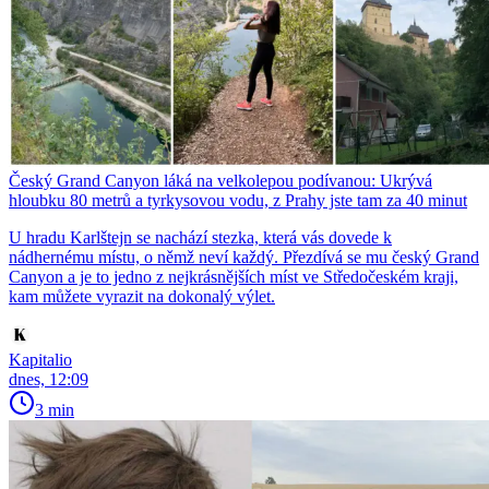
Český Grand Canyon láká na velkolepou podívanou: Ukrývá
hloubku 80 metrů a tyrkysovou vodu, z Prahy jste tam za 40 minut
U hradu Karlštejn se nachází stezka, která vás dovede k
nádhernému místu, o němž neví každý. Přezdívá se mu český Grand
Canyon a je to jedno z nejkrásnějších míst ve Středočeském kraji,
kam můžete vyrazit na dokonalý výlet.
Kapitalio
dnes, 12:09
3 min