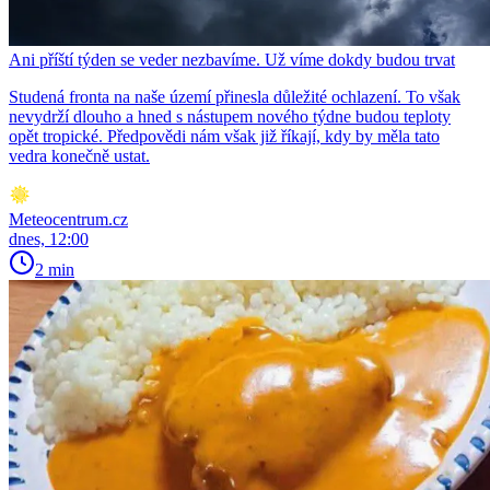
Ani příští týden se veder nezbavíme. Už víme dokdy budou trvat
Studená fronta na naše území přinesla důležité ochlazení. To však
nevydrží dlouho a hned s nástupem nového týdne budou teploty
opět tropické. Předpovědi nám však již říkají, kdy by měla tato
vedra konečně ustat.
Meteocentrum.cz
dnes, 12:00
2 min