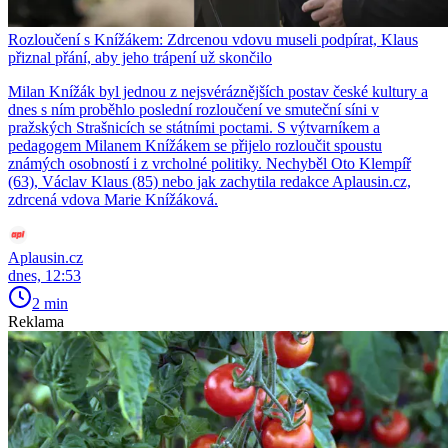
Rozloučení s Knížákem: Zdrcenou vdovu museli podpírat, Klaus
přiznal přání, aby jeho trápení už skončilo
Milan Knížák byl jednou z nejsvéráznějších postav české kultury a
dnes s ním proběhlo poslední rozloučení ve smuteční síni v
pražských Strašnicích se státními poctami. S výtvarníkem a
pedagogem Milanem Knížákem se přijelo rozloučit spoustu
známých osobností i z vrcholné politiky. Nechyběl Oto Klempíř
(63), Václav Klaus (85) nebo jak zachytila redakce Aplausin.cz,
zdrcená vdova Marie Knížáková.
Aplausin.cz
dnes, 12:53
2 min
Reklama