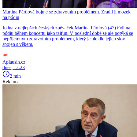
Martina Pártlová bojuje se zdravotním problémem. Zradil ji mozek
na pódiu
Jedna z nejlepších českých zpěvaček Martina Pártlová (47) řádí na
pódiu během koncertu jako tajfun. V poslední době se ale potýká se
nepříjemným zdravotním problémem, který je ale dle jejích slov
spojen s věkem.
Aplausin.cz
dnes, 12:23
2 min
Reklama