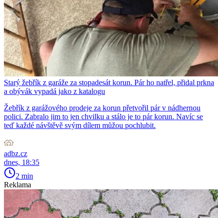
Starý žebřík z garáže za stopadesát korun. Pár ho natřel, přidal prkna
a obývák vypadá jako z katalogu
Žebřík z garážového prodeje za korun přetvořil pár v nádhernou
polici. Zabralo jim to jen chvilku a stálo je to pár korun. Navíc se
teď každé návštěvě svým dílem můžou pochlubit.
adbz.cz
dnes, 18:35
2 min
Reklama