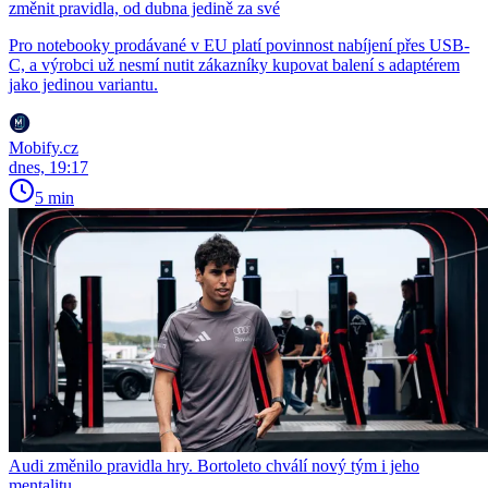
změnit pravidla, od dubna jedině za své
Pro notebooky prodávané v EU platí povinnost nabíjení přes USB-
C, a výrobci už nesmí nutit zákazníky kupovat balení s adaptérem
jako jedinou variantu.
Mobify.cz
dnes, 19:17
5 min
Audi změnilo pravidla hry. Bortoleto chválí nový tým i jeho
mentalitu