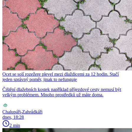
Ocet se solí rozežere plevel mezi dlaždicemi za 12 hodin. Stačí
jeden správný poměr, jinak to nefunguje
Čištění dlažebních kostek například příjezdové cesty nemusí být
velkým problémem. Mnoho prostředků už máte doma.
Chalupáři-Zahrádkáři
dnes, 18:28
2 min