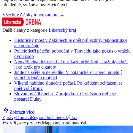
přehledně, svižně a bez zbytečných...
Všechny články tohoto autora →
Další články z kategorie
Liberecký kraj
Historický most v Zákupech je opět průjezdný, rekonstrukce
ale pokračuje
Policie šetří páteční pobodání v Tanvaldu jako pokus o vraždu
dvou osob
Neuvěřitelná drzost: Lhal o zákazu přiblížení, strážníky chtěl
jako taxík pro cigarety
Jinde na světě je neuvidíte. V botanické v Liberci poletují
svítící sklenění motýlci
Víkend nabídne slunečné počasí. Po krátkém ochlazení se
opět vrátí tropy
Slovan ovládl duel se Zbrojovkou. O vítěznou trefu se
postaral Dulay
Zobrazit více
Zprávy
Domácí
Regionální
Liberecký kraj
Vybrali jsme pro vás
Magazíny a zajímavosti