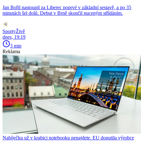
Jan Bořil nastoupil za Liberec poprvé v základní sestavě, a po 35
minutách šel dolů. Debut v Brně skončil nuceným střídáním.
SportyŽivě
dnes, 19:19
3 min
Reklama
Nabíječku už v krabici notebooku nenajdete. EU donutila výrobce