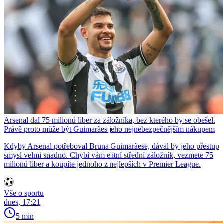
Arsenal dal 75 milionů liber za záložníka, bez kterého by se obešel.
Právě proto může být Guimarães jeho nejnebezpečnějším nákupem
Kdyby Arsenal potřeboval Bruna Guimarãese, dával by jeho přestup
smysl velmi snadno. Chybí vám elitní střední záložník, vezmete 75
milionů liber a koupíte jednoho z nejlepších v Premier League.
Vše o sportu
dnes, 17:21
5 min