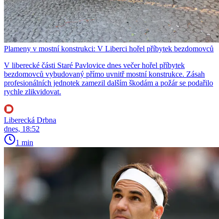
Plameny v mostní konstrukci: V Liberci hořel příbytek bezdomovců
V liberecké části Staré Pavlovice dnes večer hořel příbytek
bezdomovců vybudovaný přímo uvnitř mostní konstrukce. Zásah
profesionálních jednotek zamezil dalším škodám a požár se podařilo
rychle zlikvidovat.
Liberecká Drbna
dnes, 18:52
1 min