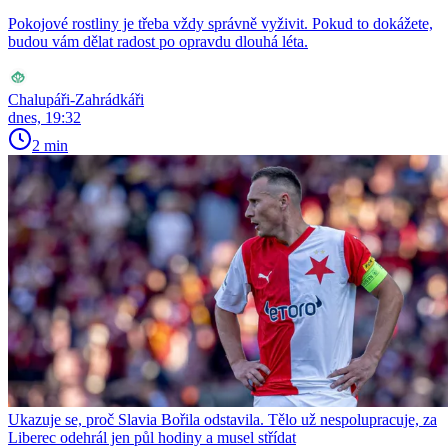
Pokojové rostliny je třeba vždy správně vyživit. Pokud to dokážete,
budou vám dělat radost po opravdu dlouhá léta.
Chalupáři-Zahrádkáři
dnes, 19:32
2 min
Ukazuje se, proč Slavia Bořila odstavila. Tělo už nespolupracuje, za
Liberec odehrál jen půl hodiny a musel střídat