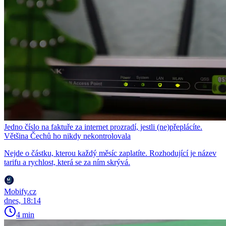
Jedno číslo na faktuře za internet prozradí, jestli (ne)přeplácíte.
Většina Čechů ho nikdy nekontrolovala
Nejde o částku, kterou každý měsíc zaplatíte. Rozhodující je název
tarifu a rychlost, která se za ním skrývá.
Mobify.cz
dnes, 18:14
4 min