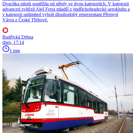
Dvacítka pilotů soutěžila od středy ve dvou kategoriích. V kategorii
advanced zvítězil Aleš Ferra mladší z jindřichohradecké aeroklubu a
v kategorii unlimited vyhrál dlouhodobý reprezentant Přemysl
Vávra z České Třebové.
Budějcká Drbna
dnes, 17:14
1 min