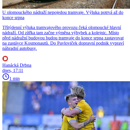
U olomouckého nádraží nepojedou tramvaje. Výluka potrvá až do
konce srpna
Třítýdenní výluka tramvajového provozu čeká olomoucké hlavní
nádraží. Od zítřka tam začne výměna výhybek a kolejnic. Místo
před nádražní budovou budou tramvaje do konce srpna zastavovat
na zastávce Kosmonautů. Do Pavloviček dopravní podnik vypraví
náhradní autobusy.
Hanácká Drbna
dnes, 17:11
1 min