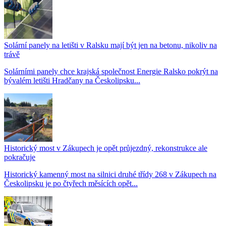
Solární panely na letišti v Ralsku mají být jen na betonu, nikoliv na
trávě
Solárními panely chce krajská společnost Energie Ralsko pokrýt na
bývalém letišti Hradčany na Českolipsku...
Historický most v Zákupech je opět průjezdný, rekonstrukce ale
pokračuje
Historický kamenný most na silnici druhé třídy 268 v Zákupech na
Českolipsku je po čtyřech měsících opět...