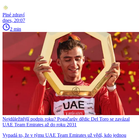
Plné zdraví
dnes, 20:07
2 min
Nejdůležitější podpis roku? Pogačarův dědic Del Toro se zavázal
UAE Team Emirates až do roku 2031
Vypadá to, že v týmu UAE Team Emirates už vědí, kdo jednou