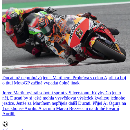
Ducati už neprohrává jen s Martínem. Prohrává s celou Aprilií a boj
o titul MotoGP začíná vypadat úplně jinak
Jorge Martín vyhrál sobotní sprint v Silverstonu. Kdyby šlo jen o
něj, Ducati by si ještě mohla vysvětlovat výsledek kvalitou jednoho
jezdce. Jenže za Martínem nepřijela další Ducati. Přijel Ai Ogura na
Trackhouse Aprilii. A za ním Marco Bezzecchi na druhé tovární
Aprilii.