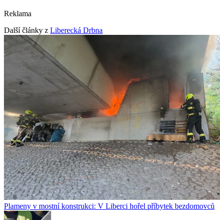
Reklama
Další články z
Liberecká Drbna
Plameny v mostní konstrukci: V Liberci hořel příbytek bezdomovců