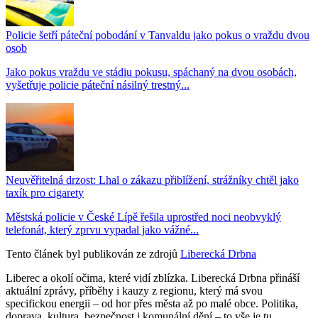
Policie šetří páteční pobodání v Tanvaldu jako pokus o vraždu dvou
osob
Jako pokus vraždu ve stádiu pokusu, spáchaný na dvou osobách,
vyšetřuje policie páteční násilný trestný...
Neuvěřitelná drzost: Lhal o zákazu přiblížení, strážníky chtěl jako
taxík pro cigarety
Městská policie v České Lípě řešila uprostřed noci neobvyklý
telefonát, který zprvu vypadal jako vážné...
Tento článek byl publikován ze zdrojů
Liberecká Drbna
Liberec a okolí očima, které vidí zblízka. Liberecká Drbna přináší
aktuální zprávy, příběhy i kauzy z regionu, který má svou
specifickou energii – od hor přes města až po malé obce. Politika,
doprava, kultura, bezpečnost i komunální dění – to vše je tu