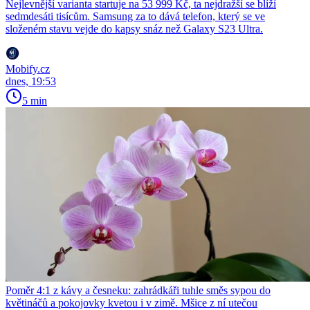
Nejlevnější varianta startuje na 53 999 Kč, ta nejdražší se blíží
sedmdesáti tisícům. Samsung za to dává telefon, který se ve
složeném stavu vejde do kapsy snáz než Galaxy S23 Ultra.
Mobify.cz
dnes, 19:53
5 min
Poměr 4:1 z kávy a česneku: zahrádkáři tuhle směs sypou do
květináčů a pokojovky kvetou i v zimě. Mšice z ní utečou