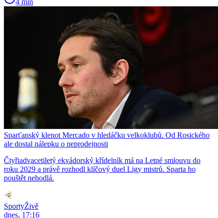
4 min
Sparťanský klenot Mercado v hledáčku velkoklubů. Od Rosického
ale dostal nálepku o neprodejnosti
Čtyřiadvacetiletý ekvádorský křídelník má na Letné smlouvu do
roku 2029 a právě rozhodl klíčový duel Ligy mistrů. Sparta ho
pouštět nehodlá.
SportyŽivě
dnes, 17:16