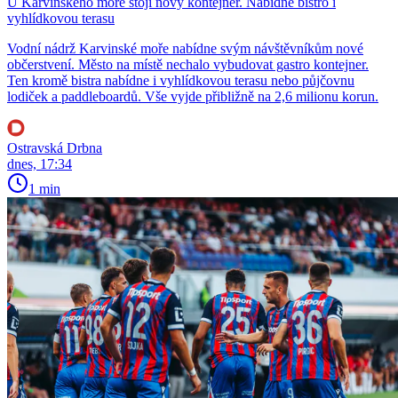
U Karvinského moře stojí nový kontejner. Nabídne bistro i
vyhlídkovou terasu
Vodní nádrž Karvinské moře nabídne svým návštěvníkům nové
občerstvení. Město na místě nechalo vybudovat gastro kontejner.
Ten kromě bistra nabídne i vyhlídkovou terasu nebo půjčovnu
lodiček a paddleboardů. Vše vyjde přibližně na 2,6 milionu korun.
Ostravská Drbna
dnes, 17:34
1 min