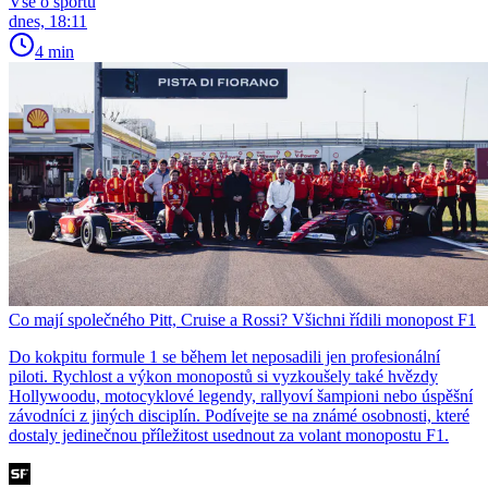
Vše o sportu
dnes, 18:11
4 min
Co mají společného Pitt, Cruise a Rossi? Všichni řídili monopost F1
Do kokpitu formule 1 se během let neposadili jen profesionální
piloti. Rychlost a výkon monopostů si vyzkoušely také hvězdy
Hollywoodu, motocyklové legendy, rallyoví šampioni nebo úspěšní
závodníci z jiných disciplín. Podívejte se na známé osobnosti, které
dostaly jedinečnou příležitost usednout za volant monopostu F1.