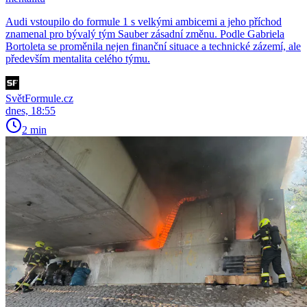
Audi vstoupilo do formule 1 s velkými ambicemi a jeho příchod
znamenal pro bývalý tým Sauber zásadní změnu. Podle Gabriela
Bortoleta se proměnila nejen finanční situace a technické zázemí, ale
především mentalita celého týmu.
SvětFormule.cz
dnes, 18:55
2 min