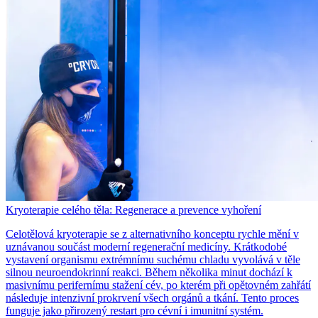
Kryoterapie celého těla: Regenerace a prevence vyhoření
Celotělová kryoterapie se z alternativního konceptu rychle mění v
uznávanou součást moderní regenerační medicíny. Krátkodobé
vystavení organismu extrémnímu suchému chladu vyvolává v těle
silnou neuroendokrinní reakci. Během několika minut dochází k
masivnímu perifernímu stažení cév, po kterém při opětovném zahřátí
následuje intenzivní prokrvení všech orgánů a tkání. Tento proces
funguje jako přirozený restart pro cévní i imunitní systém.