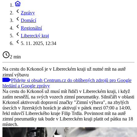
Zprávy
Domácí
Regionální
Liberecký kraj
5. 11. 2025, 12:34
2 min
Na cestu do Krkonoš je v Libereckém kraji už nutné mít na autě
zimní výbavu
Přidejte si obsah Centrum.cz do oblíbených zdrojů pro Google
hledání a Google zprávy
Na cestu do Krkonoš už musí mít řidiči v Libereckém kraji, i když
zatím nesněží, na svých vozech zimní pneumatiky. Silničáři v oblasti
Krkonoš aktivovali dopravní značky "Zimní výbava", na zbylých
úsecích v Jizerských horách je aktivují v pátek mezi 07:00 a 14:00,
řekl mluvčí Libereckého kraje Filip Trdla. Povinnost mít na autě
zimní pneumatiky tak bude v Libereckém kraji platit od pátku na 18
místech.