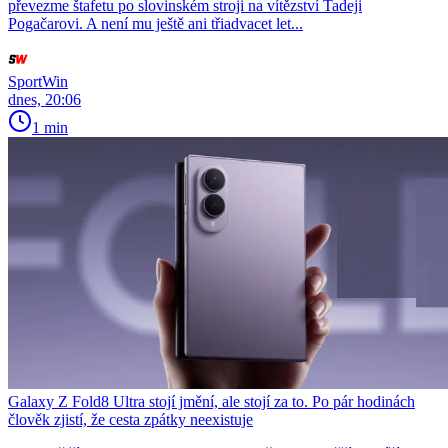
převezme štafetu po slovinském stroji na vítězství Tadeji
Pogačarovi. A není mu ještě ani třiadvacet let...
SportWin
dnes, 20:06
1 min
Galaxy Z Fold8 Ultra stojí jmění, ale stojí za to. Po pár hodinách
člověk zjistí, že cesta zpátky neexistuje