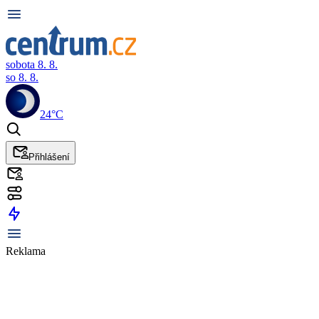
sobota 8. 8.
so 8. 8.
24°C
Přihlášení
Reklama