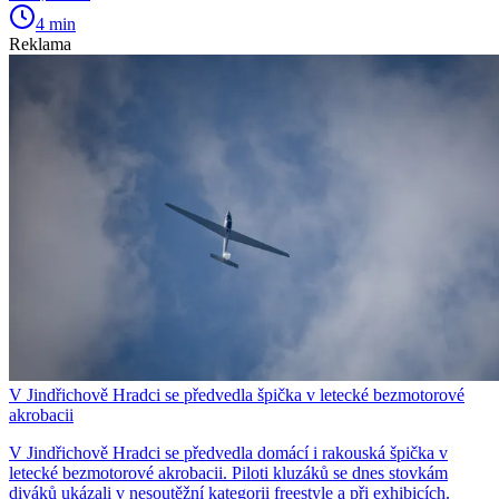
4 min
Reklama
V Jindřichově Hradci se předvedla špička v letecké bezmotorové
akrobacii
V Jindřichově Hradci se předvedla domácí i rakouská špička v
letecké bezmotorové akrobacii. Piloti kluzáků se dnes stovkám
diváků ukázali v nesoutěžní kategorii freestyle a při exhibicích.