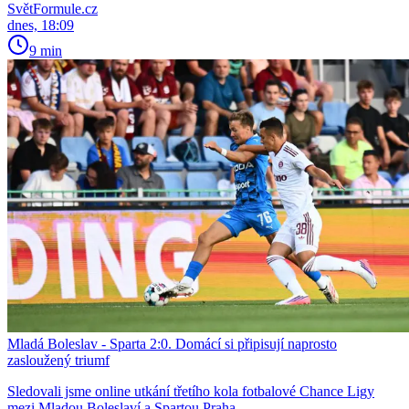
SvětFormule.cz
dnes, 18:09
9 min
Mladá Boleslav - Sparta 2:0. Domácí si připisují naprosto
zasloužený triumf
Sledovali jsme online utkání třetího kola fotbalové Chance Ligy
mezi Mladou Boleslaví a Spartou Praha.