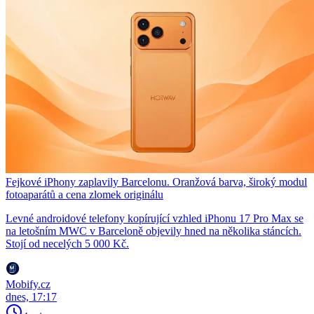
Fejkové iPhony zaplavily Barcelonu. Oranžová barva, široký modul
fotoaparátů a cena zlomek originálu
Levné androidové telefony kopírující vzhled iPhonu 17 Pro Max se
na letošním MWC v Barceloně objevily hned na několika stáncích.
Stojí od necelých 5 000 Kč.
Mobify.cz
dnes, 17:17