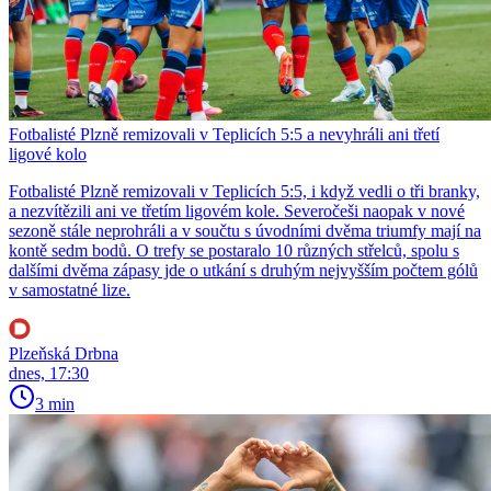
Fotbalisté Plzně remizovali v Teplicích 5:5 a nevyhráli ani třetí
ligové kolo
Fotbalisté Plzně remizovali v Teplicích 5:5, i když vedli o tři branky,
a nezvítězili ani ve třetím ligovém kole. Severočeši naopak v nové
sezoně stále neprohráli a v součtu s úvodními dvěma triumfy mají na
kontě sedm bodů. O trefy se postaralo 10 různých střelců, spolu s
dalšími dvěma zápasy jde o utkání s druhým nejvyšším počtem gólů
v samostatné lize.
Plzeňská Drbna
dnes, 17:30
3 min