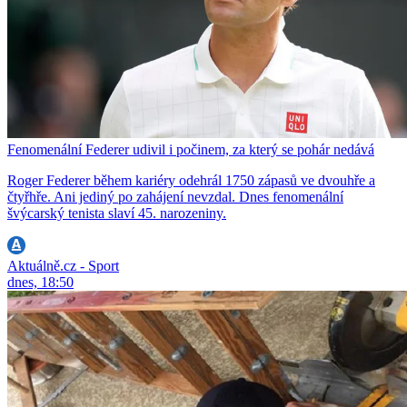
Fenomenální Federer udivil i počinem, za který se pohár nedává
Roger Federer během kariéry odehrál 1750 zápasů ve dvouhře a
čtyřhře. Ani jediný po zahájení nevzdal. Dnes fenomenální
švýcarský tenista slaví 45. narozeniny.
Aktuálně.cz - Sport
dnes, 18:50