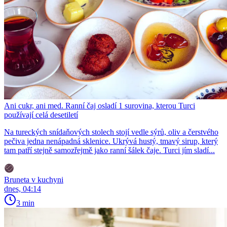
Ani cukr, ani med. Ranní čaj osladí 1 surovina, kterou Turci
používají celá desetiletí
Na tureckých snídaňových stolech stojí vedle sýrů, oliv a čerstvého
pečiva jedna nenápadná sklenice. Ukrývá hustý, tmavý sirup, který
tam patří stejně samozřejmě jako ranní šálek čaje. Turci jím sladí...
Bruneta v kuchyni
dnes, 04:14
3 min