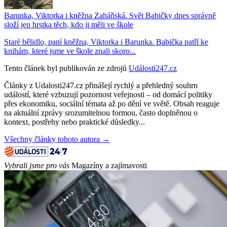
Barunka, Viktorka i kněžna Zaháňská. Svět Babičky dnes správně
složí jen hrstka těch, kdo ji měli ve škole
Staré bělidlo, paní kněžna, Viktorka i Barunka. Babička patří ke
knihám, které jsme ve škole znali skoro...
Tento článek byl publikován ze zdrojů
Události247.cz
Články z Udalosti247.cz přinášejí rychlý a přehledný souhrn
událostí, které vzbuzují pozornost veřejnosti – od domácí politiky
přes ekonomiku, sociální témata až po dění ve světě. Obsah reaguje
na aktuální zprávy srozumitelnou formou, často doplněnou o
kontext, postřehy nebo praktické důsledky...
Všechny články tohoto autora →
Vybrali jsme pro vás
Magazíny a zajímavosti