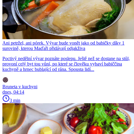
Ani petržel, ani pórek. Vývar bude vonět jako od babičky díky 1
surovině, kterou Maďaři přidávají odjakživa
Poctivý nedělní vývar poznáte poslepu. Ještě než se dostane na stůl,
provoní celý byt tou vůní, po které se člověku vybaví babiččina
kuchyně a hrnec bublající od rána. Spousta lidí...
Bruneta v kuchyni
dnes, 04:14
3 min