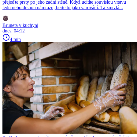
přejeďte prsty po jeho zadní stěně. Když ucítíte souvislou vrstvu
ledu nebo drsnou námrazu, berte to jako varování. Ta zmrzlá...
Bruneta v kuchyni
dnes, 04:12
4 min