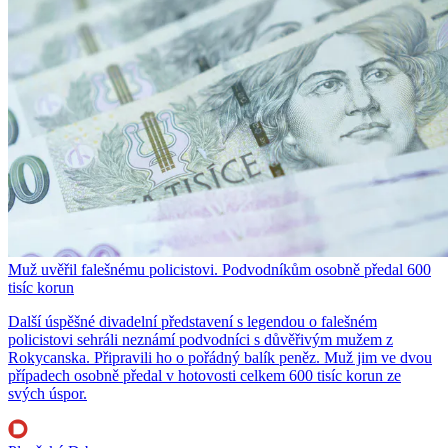
Muž uvěřil falešnému policistovi. Podvodníkům osobně předal 600
tisíc korun
Další úspěšné divadelní představení s legendou o falešném
policistovi sehráli neznámí podvodníci s důvěřivým mužem z
Rokycanska. Připravili ho o pořádný balík peněz. Muž jim ve dvou
případech osobně předal v hotovosti celkem 600 tisíc korun ze
svých úspor.