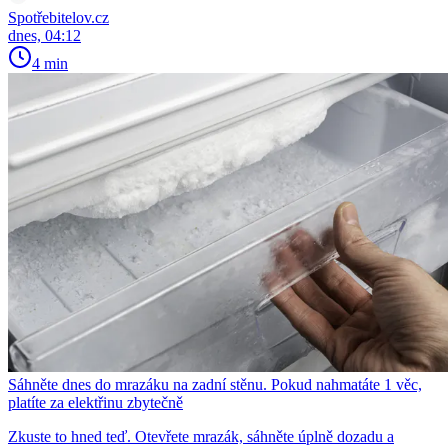
Spotřebitelov.cz
dnes, 04:12
4 min
Sáhněte dnes do mrazáku na zadní stěnu. Pokud nahmatáte 1 věc,
platíte za elektřinu zbytečně
Zkuste to hned teď. Otevřete mrazák, sáhněte úplně dozadu a