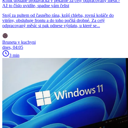
Kolik dostane prodavačka v pekárně za celý odpracovaný měsíc?
Až to číslo uvidíte, spadne vám čelist
Stojí za pultem od časného rána, krájí chleba, rovná koláče do
vitríny, obsluhuje frontu a do toho počítá drobné. Za celý
odpracovaný měsíc si pak odnese výplatu, u které se...
Bruneta v kuchyni
dnes, 04:05
3 min