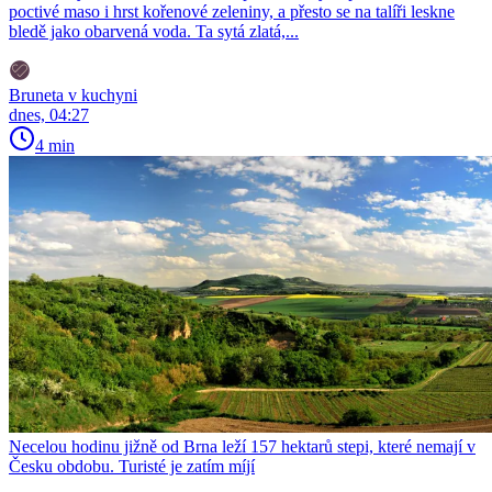
poctivé maso i hrst kořenové zeleniny, a přesto se na talíři leskne
bledě jako obarvená voda. Ta sytá zlatá,...
Bruneta v kuchyni
dnes, 04:27
4 min
Necelou hodinu jižně od Brna leží 157 hektarů stepi, které nemají v
Česku obdobu. Turisté je zatím míjí