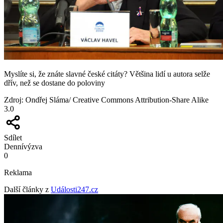
Myslíte si, že znáte slavné české citáty? Většina lidí u autora selže
dřív, než se dostane do poloviny
Zdroj
:
Ondřej Sláma/ Creative Commons Attribution-Share Alike
3.0
Sdílet
Denní
výzva
0
Reklama
Další články z
Události247.cz