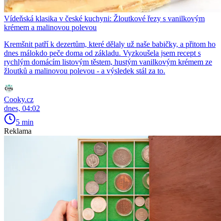
Vídeňská klasika v české kuchyni: Žloutkové řezy s vanilkovým
krémem a malinovou polevou
Kremšnit patří k dezertům, které dělaly už naše babičky, a přitom ho
dnes málokdo peče doma od základu. Vyzkoušela jsem recept s
rychlým domácím listovým těstem, hustým vanilkovým krémem ze
žloutků a malinovou polevou - a výsledek stál za to.
Cooky.cz
dnes, 04:02
5 min
Reklama