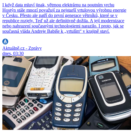
I když data mluví jinak, větrnou elektrárnu na poutním vrchu
Hostýn stále mnozí považují za nejstarší vrtulovou výrobnu energie
v Česku. Přesto ale patří do první generace větrníků, které se v
republice rozjely. Teď už ale definitivně dožila. A její modernizace
nebo nahrazení současnými technologiemi narazilo. I proto, jak se
současná vláda Andreje Babiše k „vrtulím“ v krajině staví.
Aktuálně.cz - Zprávy
dnes, 03:30