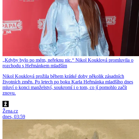
„Kdyby bylo po mém, neřeknu nic.“ Nikol Kouklová promluvila o
rozchodu s Heřmánkem mladším
Nikol Kouklová prožila během krátké doby několik zásadních
životních změn. Po letech po boku Karla Heřmánka mladšího dnes
mluví o konci manželství, soukromí i o tom, co jí pomohlo začít
znovu.
Žena.cz
dnes, 03:59