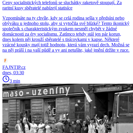
Ceny socialistických telefonů se sluchátky raketově stoupají. Za
raritní kusy sběratelé nabízejí statisíce
Vzpomínáte na ty chvíle, kdy se celá rodina sešla v předsíni nebo
obýváku u jednoho stolu, aby si vytočila své blízké? Tento ikonický
společník s charakteristickým zvukem nesměl chybět v žádné
domácnosti za éry socialismu. Zatímco tehdy stál jen pár korun,
dnes kolem něj krouží sběratelé s tisícovkami v kapse. Některé
vzácné kousky mají totiž hodnotu, která vám vyrazí dech. Možná se
na něj práší i na vaší půdě a vy ani netušíte, jaké jmění držíte v ruce.
FAJNTIP.cz
dnes, 03:30
3 min