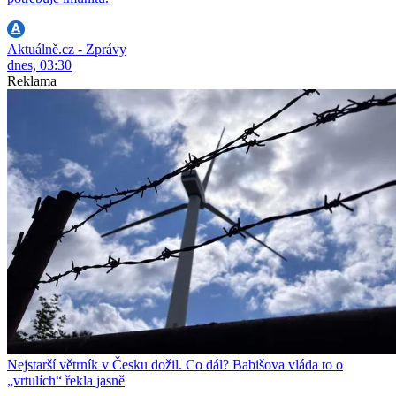
Aktuálně.cz - Zprávy
dnes, 03:30
Reklama
Nejstarší větrník v Česku dožil. Co dál? Babišova vláda to o
„vrtulích“ řekla jasně