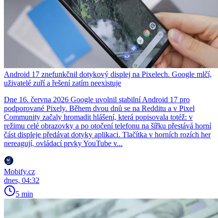
Android 17 znefunkčnil dotykový displej na Pixelech. Google mlčí,
uživatelé zuří a řešení zatím neexistuje
Dne 16. června 2026 Google uvolnil stabilní Android 17 pro
podporované Pixely. Během dvou dnů se na Redditu a v Pixel
Community začaly hromadit hlášení, která popisovala totéž: v
režimu celé obrazovky a po otočení telefonu na šířku přestává horní
část displeje předávat dotyky aplikaci. Tlačítka v horních rozích her
nereagují, ovládací prvky YouTube v...
Mobify.cz
dnes, 04:32
5 min