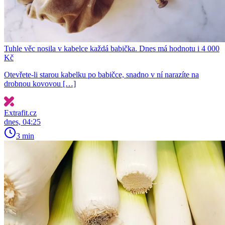
Tuhle věc nosila v kabelce každá babička. Dnes má hodnotu i 4 000
Kč
Otevřete-li starou kabelku po babičce, snadno v ní narazíte na
drobnou kovovou […]
Extrafit.cz
dnes, 04:25
3 min