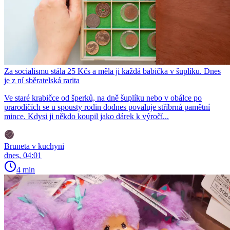
Za socialismu stála 25 Kčs a měla ji každá babička v šuplíku. Dnes
je z ní sběratelská rarita
Ve staré krabičce od šperků, na dně šuplíku nebo v obálce po
prarodičích se u spousty rodin dodnes povaluje stříbrná pamětní
mince. Kdysi ji někdo koupil jako dárek k výročí...
Bruneta v kuchyni
dnes, 04:01
4 min