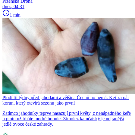
Plzeňská Drbna
dnes, 04:31
1 min
Plodí tři týdny před jahodami a většina Čechů ho nemá. Keř za pár
korun, který otevírá sezonu jako první
Zatímco jahodníky teprve nasazují první květy, z nenápadného keře
u plotu už trháte modré bobule. Zimolez kamčatský je nejranější
jedlé ovoce české zahrady.