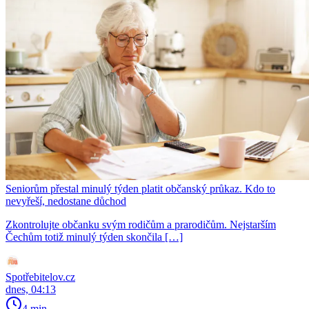
Seniorům přestal minulý týden platit občanský průkaz. Kdo to
nevyřeší, nedostane důchod
Zkontrolujte občanku svým rodičům a prarodičům. Nejstarším
Čechům totiž minulý týden skončila […]
Spotřebitelov.cz
dnes, 04:13
4 min