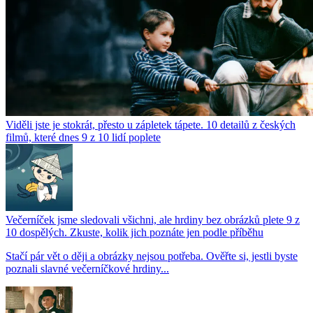
Viděli jste je stokrát, přesto u zápletek tápete. 10 detailů z českých
filmů, které dnes 9 z 10 lidí poplete
Večerníček jsme sledovali všichni, ale hrdiny bez obrázků plete 9 z
10 dospělých. Zkuste, kolik jich poznáte jen podle příběhu
Stačí pár vět o ději a obrázky nejsou potřeba. Ověřte si, jestli byste
poznali slavné večerníčkové hrdiny...