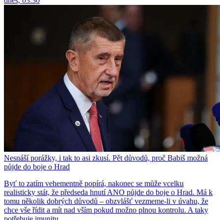
dnes, 03:30
Nesnáší porážky, i tak to asi zkusí. Pět důvodů, proč Babiš možná
půjde do boje o Hrad
Byť to zatím vehementně popírá, nakonec se může vcelku
realisticky stát, že předseda hnutí ANO půjde do boje o Hrad. Má k
tomu několik dobrých důvodů – obzvlášť vezmeme-li v úvahu, že
chce vše řídit a mít nad vším pokud možno plnou kontrolu. A taky
potřebuje imunitu.