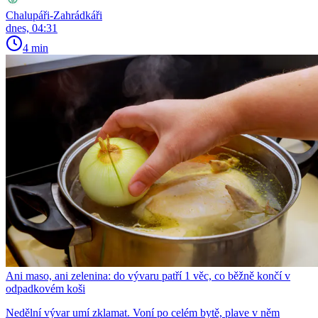
Chalupáři-Zahrádkáři
dnes, 04:31
4 min
Ani maso, ani zelenina: do vývaru patří 1 věc, co běžně končí v
odpadkovém koši
Nedělní vývar umí zklamat. Voní po celém bytě, plave v něm