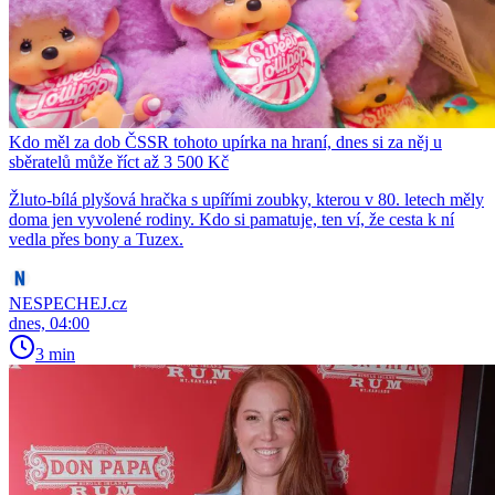
Kdo měl za dob ČSSR tohoto upírka na hraní, dnes si za něj u
sběratelů může říct až 3 500 Kč
Žluto-bílá plyšová hračka s upířími zoubky, kterou v 80. letech měly
doma jen vyvolené rodiny. Kdo si pamatuje, ten ví, že cesta k ní
vedla přes bony a Tuzex.
NESPECHEJ.cz
dnes, 04:00
3 min