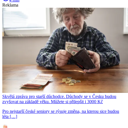
Reklama
Skvělá zpráva pro starší důchodce. Důchody se v Česku budou
zvyšovat na základě věku. Můžete si přilepšit i 3000 Kč
Pro nejstarší české seniory se rýsuje změna, na kterou sice budou
léta […]