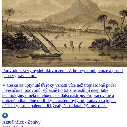
Podvodník si vymyslel fiktivní zemi. Z lidí vymámil peníze a poslal
je na výpravu smrti
V Česku za uplynulé tři roky vzrostl více než trojnásobně počet
investičních podvodů, výrazně ho totiž usnadňují deep fake
technologie, umělá inteligence a další nástroje. Propracované a
obtížně odhalitelné podfuky tu ovšem byly od pradávna a jejich
následky pro napálené lidi bývaly často fatálnější než dnes.
Aktuálně.cz - Zprávy