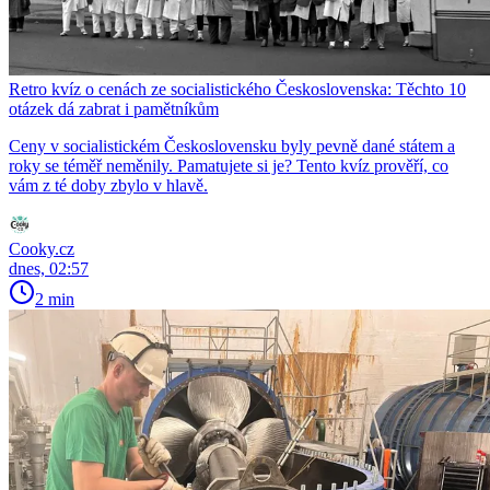
Retro kvíz o cenách ze socialistického Československa: Těchto 10
otázek dá zabrat i pamětníkům
Ceny v socialistickém Československu byly pevně dané státem a
roky se téměř neměnily. Pamatujete si je? Tento kvíz prověří, co
vám z té doby zbylo v hlavě.
Cooky.cz
dnes, 02:57
2 min