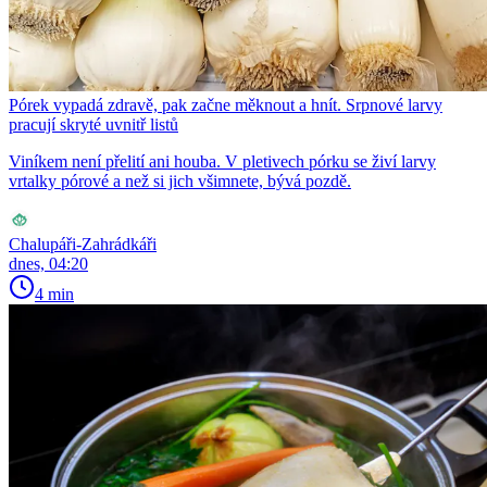
Pórek vypadá zdravě, pak začne měknout a hnít. Srpnové larvy
pracují skryté uvnitř listů
Viníkem není přelití ani houba. V pletivech pórku se živí larvy
vrtalky pórové a než si jich všimnete, bývá pozdě.
Chalupáři-Zahrádkáři
dnes, 04:20
4 min