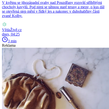
V květnu se jihozápadní svahy nad Pouzdřany rozsvítí stříbřitými
chocholy kavylů. Pod nimi se táhnou staré terasy a meze, o kus dál
se otevřená step mění v řídký les a nakonec v dubohabřiny části
zvané Kolby.
VědaŽivě.cz
dnes, 04:25
3 min
Reklama