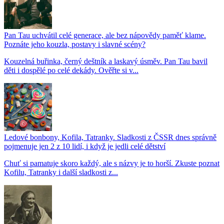
Pan Tau uchvátil celé generace, ale bez nápovědy paměť klame.
Poznáte jeho kouzla, postavy i slavné scény?
Kouzelná buřinka, černý deštník a laskavý úsměv. Pan Tau bavil
děti i dospělé po celé dekády. Ověřte si v...
Ledové bonbony, Kofila, Tatranky. Sladkosti z ČSSR dnes správně
pojmenuje jen 2 z 10 lidí, i když je jedli celé dětství
Chuť si pamatuje skoro každý, ale s názvy je to horší. Zkuste poznat
Kofilu, Tatranky i další sladkosti z...