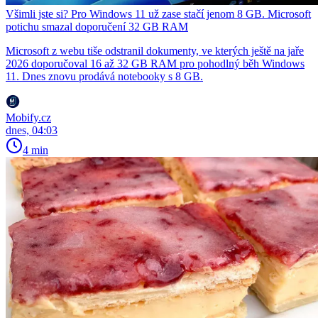
Všimli jste si? Pro Windows 11 už zase stačí jenom 8 GB. Microsoft
potichu smazal doporučení 32 GB RAM
Microsoft z webu tiše odstranil dokumenty, ve kterých ještě na jaře
2026 doporučoval 16 až 32 GB RAM pro pohodlný běh Windows
11. Dnes znovu prodává notebooky s 8 GB.
Mobify.cz
dnes, 04:03
4 min