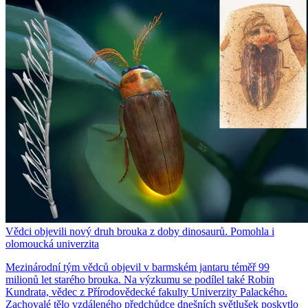
Vědci objevili nový druh brouka z doby dinosaurů. Pomohla i
olomoucká univerzita
Mezinárodní tým vědců objevil v barmském jantaru téměř 99
milionů let starého brouka. Na výzkumu se podílel také Robin
Kundrata, vědec z Přírodovědecké fakulty Univerzity Palackého.
Zachovalé tělo vzdáleného předchůdce dnešních světlušek poskytlo