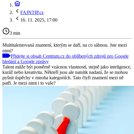
FAJNTIP.cz
16. 11. 2025, 17:00
3 min
Multitalentovaná znamení, kterým se daří, na co sáhnou. Jste mezi
nimi?
Přidejte si obsah Centrum.cz do oblíbených zdrojů pro Google
hledání a Google zprávy
Talent může být poměrně vzácnou vlastností, stejně jako inteligence,
kuráž nebo kreativita. Někteří jsou ale natolik nadaní, že se mohou
pyšnit úspěchy v mnoha kategoriích. Tato čtyři znamení mezi ně
patří. Je mezi nimi i to vaše?