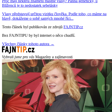
Proč mají některá znamení mastné vlasy? Panna geneticky, u
Blíženců je to nedostatek sebelásky
Vlasy představují určitou vizitku člověka. Podle toho, co máme na
hlavě, dokážeme o sobě samých mnohé říci...
Tento článek byl publikován ze zdrojů
FAJNTIP.cz
Bez FAJNTIPU by byl internet o něco chudší.
Všechny články tohoto autora →
Vybrali jsme pro vás
Magazíny a zajímavosti