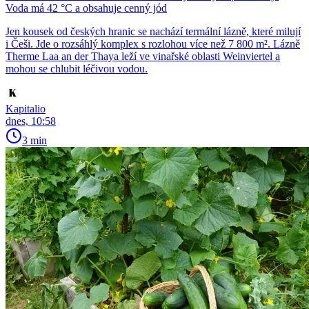
Voda má 42 °C a obsahuje cenný jód
Jen kousek od českých hranic se nachází termální lázně, které milují
i Češi. Jde o rozsáhlý komplex s rozlohou více než 7 800 m². Lázně
Therme Laa an der Thaya leží ve vinařské oblasti Weinviertel a
mohou se chlubit léčivou vodou.
Kapitalio
dnes, 10:58
3 min