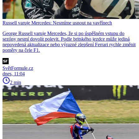
Russell varuje Mercedes: Nesmíme usnout na vavřínech
George Russell varuje Mercedes, že si po úspěšném vstupu do
sezóny nesmí dovolit polevit. Podle britského jezdce může jediná
nepovedená aktualizace nebo výrazné zlepšení Ferrari rychle změnit
poměry na čele F1.
SvětFormule.cz
dnes, 11:04
2 min