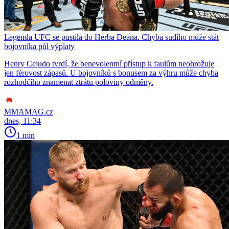
Legenda UFC se pustila do Herba Deana. Chyba sudího může stát
bojovníka půl výplaty
Henry Cejudo tvrdí, že benevolentní přístup k faulům neohrožuje
jen férovost zápasů. U bojovníků s bonusem za výhru může chyba
rozhodčího znamenat ztrátu poloviny odměny.
MMAMAG.cz
dnes, 11:34
1 min