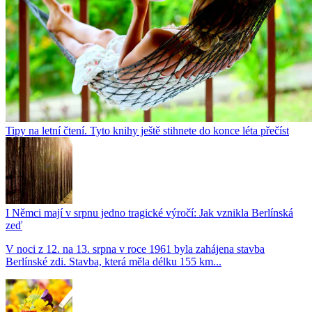
Tipy na letní čtení. Tyto knihy ještě stihnete do konce léta přečíst
I Němci mají v srpnu jedno tragické výročí: Jak vznikla Berlínská
zeď
V noci z 12. na 13. srpna v roce 1961 byla zahájena stavba
Berlínské zdi. Stavba, která měla délku 155 km...