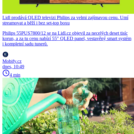
Lidl prodává QLED televizi Philips za velmi zajímavou cenu. Umí
streamovat a běží i bez set-top boxu
Philips 55PUS7800/12 se na Lidl.cz objevil za necelých deset tisíc
korun, a za tu cenu nabízí 55″ QLED panel, vestavěný smart systém
i kompletní sadu tunerů.
Mobify.cz
dnes, 10:49
4 min