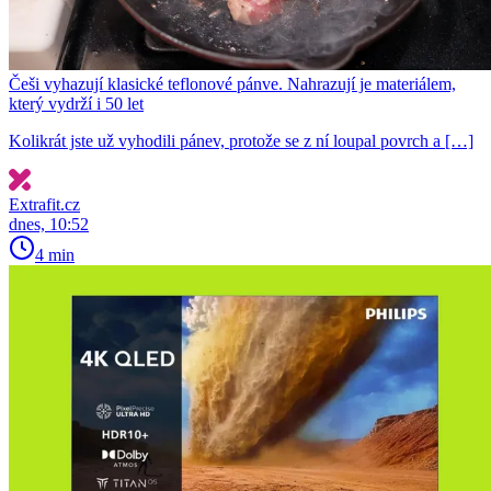
Češi vyhazují klasické teflonové pánve. Nahrazují je materiálem,
který vydrží i 50 let
Kolikrát jste už vyhodili pánev, protože se z ní loupal povrch a […]
Extrafit.cz
dnes, 10:52
4 min