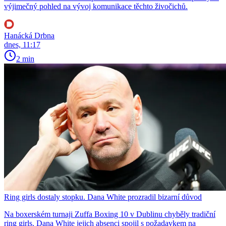
výjimečný pohled na vývoj komunikace těchto živočichů.
Hanácká Drbna
dnes, 11:17
2 min
Ring girls dostaly stopku. Dana White prozradil bizarní důvod
Na boxerském turnaji Zuffa Boxing 10 v Dublinu chyběly tradiční
ring girls. Dana White jejich absenci spojil s požadavkem na