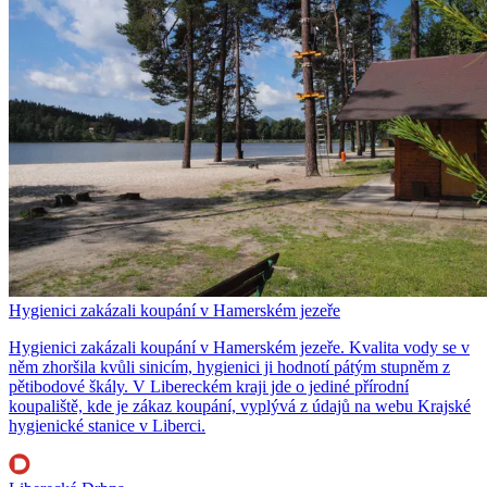
Hygienici zakázali koupání v Hamerském jezeře
Hygienici zakázali koupání v Hamerském jezeře. Kvalita vody se v
něm zhoršila kvůli sinicím, hygienici ji hodnotí pátým stupněm z
pětibodové škály. V Libereckém kraji jde o jediné přírodní
koupaliště, kde je zákaz koupání, vyplývá z údajů na webu Krajské
hygienické stanice v Liberci.