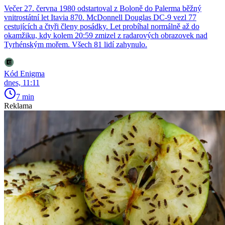
Večer 27. června 1980 odstartoval z Boloně do Palerma běžný
vnitrostátní let Itavia 870. McDonnell Douglas DC-9 vezl 77
cestujících a čtyři členy posádky. Let probíhal normálně až do
okamžiku, kdy kolem 20:59 zmizel z radarových obrazovek nad
Tyrhénským mořem. Všech 81 lidí zahynulo.
Kód Enigma
dnes, 11:11
7 min
Reklama