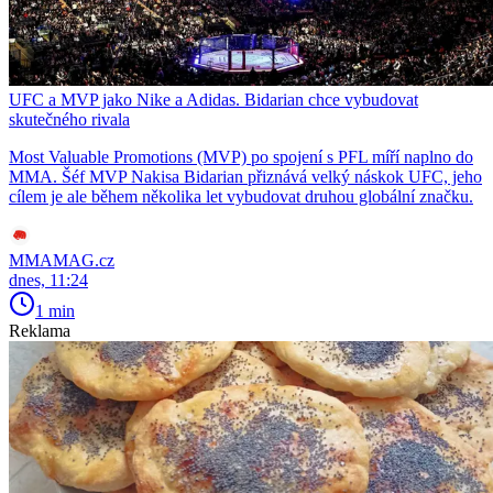
UFC a MVP jako Nike a Adidas. Bidarian chce vybudovat
skutečného rivala
Most Valuable Promotions (MVP) po spojení s PFL míří naplno do
MMA. Šéf MVP Nakisa Bidarian přiznává velký náskok UFC, jeho
cílem je ale během několika let vybudovat druhou globální značku.
MMAMAG.cz
dnes, 11:24
1 min
Reklama