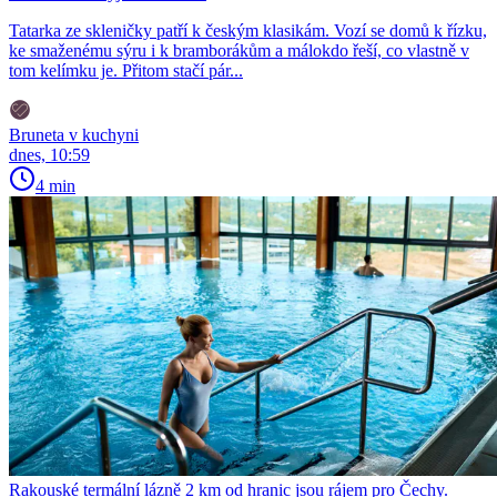
Tatarka ze skleničky patří k českým klasikám. Vozí se domů k řízku,
ke smaženému sýru i k bramborákům a málokdo řeší, co vlastně v
tom kelímku je. Přitom stačí pár...
Bruneta v kuchyni
dnes, 10:59
4 min
Rakouské termální lázně 2 km od hranic jsou rájem pro Čechy.