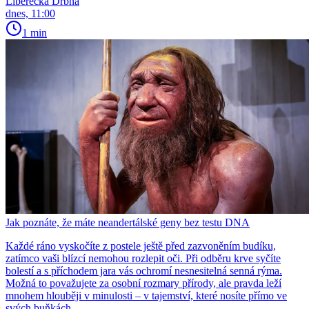
Liberecká Drbna
dnes, 11:00
1 min
Jak poznáte, že máte neandertálské geny bez testu DNA
Každé ráno vyskočíte z postele ještě před zazvoněním budíku,
zatímco vaši blízcí nemohou rozlepit oči. Při odběru krve syčíte
bolestí a s příchodem jara vás ochromí nesnesitelná senná rýma.
Možná to považujete za osobní rozmary přírody, ale pravda leží
mnohem hlouběji v minulosti – v tajemství, které nosíte přímo ve
svých buňkách.