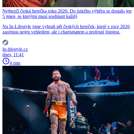
Nejhezčí česká herečka roku 2026: Do úzkého výběru se dostalo jen
5 jmen, se kterými musí souhlasit každý
Na In-Lifestyle jsme vybrali pět českých hereček, které v roce 2026
zaujmou nejen vzhledem, ale i charismatem a profesní jistotou.
In-lifestyle.cz
dnes, 11:41
4 min