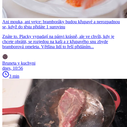
Ani mouka, ani vejce: bramboráky budou křupavé a nerozpadnou
se, když do těsta přidáte 1 surovinu
Znáte to. Placky vypadají na pánvi krásně, ale ve chvíli, kdy je
chcete obrátit, se rozjedou na kaši a z křupavého snu zbyde
bramborová omeleta. Většina lidí to řeší přidáním...
Bruneta v kuchyni
dnes, 10:56
3 min