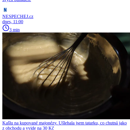
NESPECHEJ.cz
dnes, 11:00
3 min
Kašlu na kupované majonézy. Ušlehala jsem tatarku, co chutná jako
z obchodu a vyjde na 30 Kč