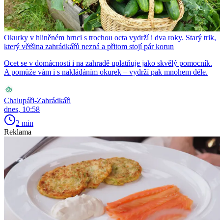
Okurky v hliněném hrnci s trochou octa vydrží i dva roky. Starý trik,
který většina zahrádkářů nezná a přitom stojí pár korun
Ocet se v domácnosti i na zahradě uplatňuje jako skvělý pomocník.
A pomůže vám i s nakládáním okurek – vydrží pak mnohem déle.
Chalupáři-Zahrádkáři
dnes, 10:58
2 min
Reklama