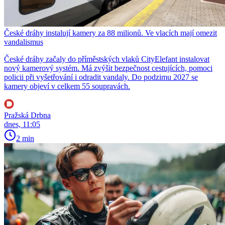
České dráhy instalují kamery za 88 milionů. Ve vlacích mají omezit
vandalismus
České dráhy začaly do příměstských vlaků CityElefant instalovat
nový kamerový systém. Má zvýšit bezpečnost cestujících, pomoci
policii při vyšetřování i odradit vandaly. Do podzimu 2027 se
kamery objeví v celkem 55 soupravách.
Pražská Drbna
dnes, 11:05
2 min