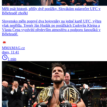
Měli psát historii, přišly dvě porážky. Slovákům galavečer UFC v
Bělehradě zhořkl
Slovensko mělo poprvé dva bojovníky na jedné kartě UFC, výhra
však nepřišla. Trenér Ján Hudák po porážkách Ľudovíta Kleina a
Vlasta Čepa vyzdvihl především atmosféru a podporu fanoušků v
Bělehradě.
MMAMAG.cz
dnes, 11:41
1 min