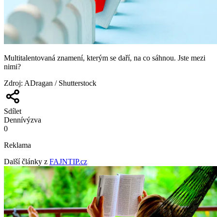
Multitalentovaná znamení, kterým se daří, na co sáhnou. Jste mezi
nimi?
Zdroj
:
ADragan / Shutterstock
Sdílet
Denní
výzva
0
Reklama
Další články z
FAJNTIP.cz