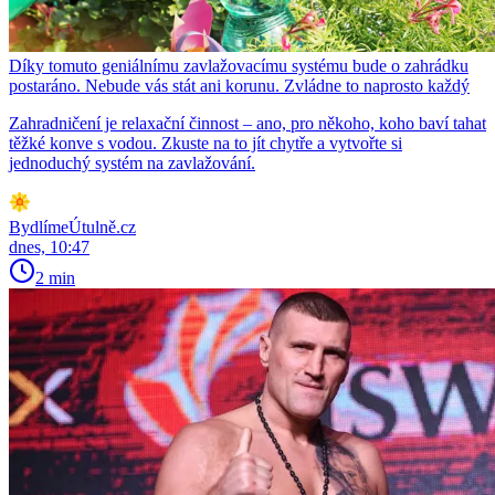
Díky tomuto geniálnímu zavlažovacímu systému bude o zahrádku
postaráno. Nebude vás stát ani korunu. Zvládne to naprosto každý
Zahradničení je relaxační činnost – ano, pro někoho, koho baví tahat
těžké konve s vodou. Zkuste na to jít chytře a vytvořte si
jednoduchý systém na zavlažování.
BydlímeÚtulně.cz
dnes, 10:47
2 min