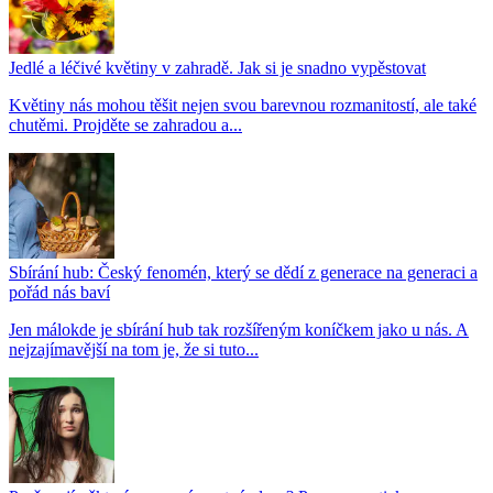
Jedlé a léčivé květiny v zahradě. Jak si je snadno vypěstovat
Květiny nás mohou těšit nejen svou barevnou rozmanitostí, ale také
chutěmi. Projděte se zahradou a...
Sbírání hub: Český fenomén, který se dědí z generace na generaci a
pořád nás baví
Jen málokde je sbírání hub tak rozšířeným koníčkem jako u nás. A
nejzajímavější na tom je, že si tuto...