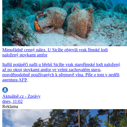
Mimořádně cenný nález. U Sicílie objevili vrak římské lodi
naložený stovkami amfor
Italští potápěči našli u břehů Sicílie vrak starořímské lodi naložený
až po okraj stovkami amfor ve velmi zachovalém stavu,
pravděpodobně používaných k přepravě vína. Píše o tom v neděli
agentura AFP.
Aktuálně.cz - Zprávy
dnes, 11:02
Reklama