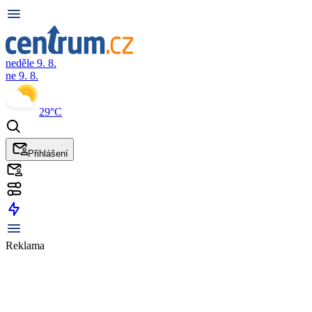
neděle 9. 8.
ne 9. 8.
29°C
Přihlášení
Reklama