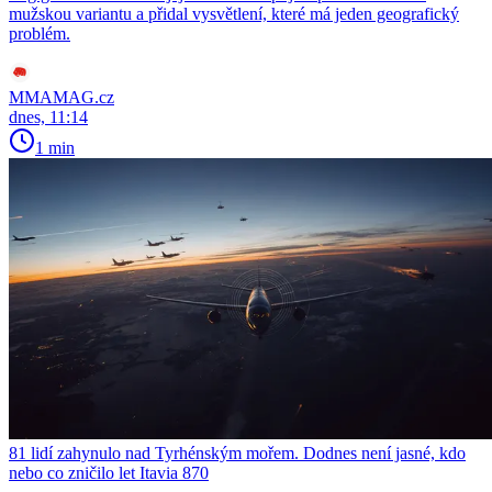
mužskou variantu a přidal vysvětlení, které má jeden geografický
problém.
MMAMAG.cz
dnes, 11:14
1 min
81 lidí zahynulo nad Tyrhénským mořem. Dodnes není jasné, kdo
nebo co zničilo let Itavia 870