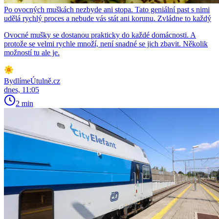
Po ovocných muškách nezbyde ani stopa. Tato geniální past s nimi
udělá rychlý proces a nebude vás stát ani korunu. Zvládne to každý
Ovocné mušky se dostanou prakticky do každé domácnosti. A
protože se velmi rychle množí, není snadné se jich zbavit. Několik
možností tu ale je.
BydlímeÚtulně.cz
dnes, 11:05
2 min