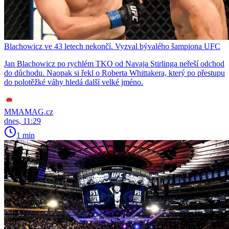
Blachowicz ve 43 letech nekončí. Vyzval bývalého šampiona UFC
Jan Blachowicz po rychlém TKO od Navaja Stirlinga neřeší odchod
do důchodu. Naopak si řekl o Roberta Whittakera, který po přestupu
do polotěžké váhy hledá další velké jméno.
MMAMAG.cz
dnes, 11:29
1 min