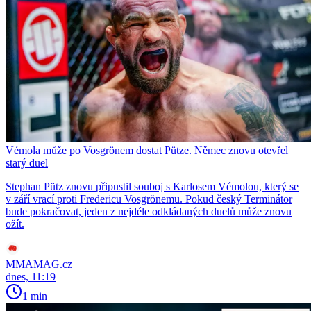
Vémola může po Vosgrönem dostat Pütze. Němec znovu otevřel
starý duel
Stephan Pütz znovu připustil souboj s Karlosem Vémolou, který se
v září vrací proti Fredericu Vosgrönemu. Pokud český Terminátor
bude pokračovat, jeden z nejdéle odkládaných duelů může znovu
ožít.
MMAMAG.cz
dnes, 11:19
1 min