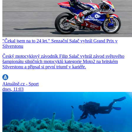
"Čekal jsem na to 24 let." Senzační Salač vyhrál Grand Prix v
Silverstonu
Český motocyklový závodník Filip Salač vyhrál závod světového
šampionátu silničních motocyklů kategorie Moto2 na britském
Silverstonu a připsal si první triumf v kariéře.
Aktuálně.cz - Sport
dnes, 11:03