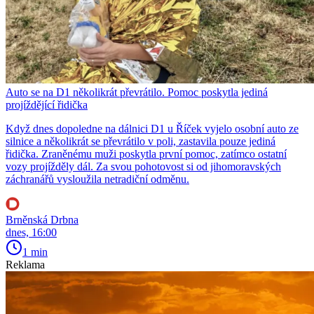
Auto se na D1 několikrát převrátilo. Pomoc poskytla jediná
projíždějící řidička
Když dnes dopoledne na dálnici D1 u Říček vyjelo osobní auto ze
silnice a několikrát se převrátilo v poli, zastavila pouze jediná
řidička. Zraněnému muži poskytla první pomoc, zatímco ostatní
vozy projížděly dál. Za svou pohotovost si od jihomoravských
záchranářů vysloužila netradiční odměnu.
Brněnská Drbna
dnes, 16:00
1 min
Reklama