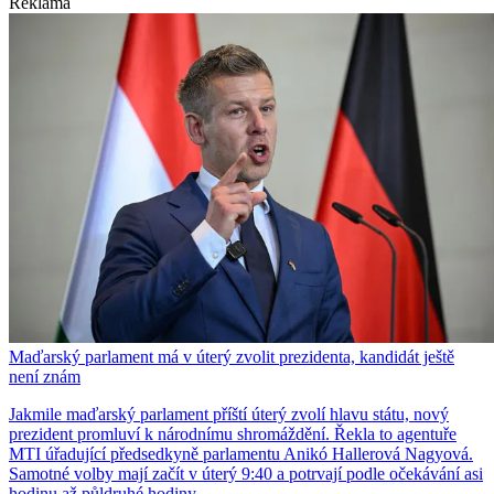
Reklama
Maďarský parlament má v úterý zvolit prezidenta, kandidát ještě
není znám
Jakmile maďarský parlament příští úterý zvolí hlavu státu, nový
prezident promluví k národnímu shromáždění. Řekla to agentuře
MTI úřadující předsedkyně parlamentu Anikó Hallerová Nagyová.
Samotné volby mají začít v úterý 9:40 a potrvají podle očekávání asi
hodinu až půldruhé hodiny.