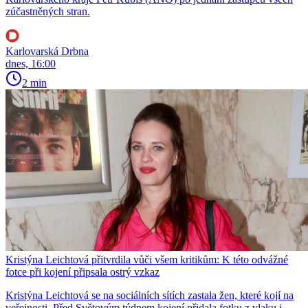
zúčastněných stran.
Karlovarská Drbna
dnes, 16:00
2 min
Kristýna Leichtová přitvrdila vůči všem kritikům: K této odvážné
fotce při kojení připsala ostrý vzkaz
Kristýna Leichtová se na sociálních sítích zastala žen, které kojí na
veřejnosti. Před Světovým týdnem kojení přidala fotku z vlaku i