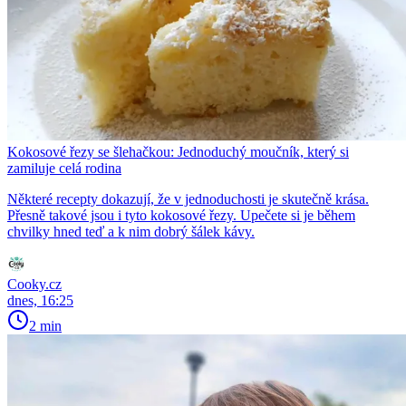
Kokosové řezy se šlehačkou: Jednoduchý moučník, který si
zamiluje celá rodina
Některé recepty dokazují, že v jednoduchosti je skutečně krása.
Přesně takové jsou i tyto kokosové řezy. Upečete si je během
chvilky hned teď a k nim dobrý šálek kávy.
Cooky.cz
dnes, 16:25
2 min