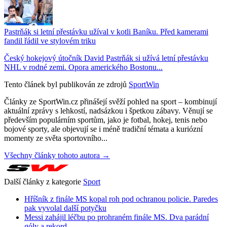
Pastrňák si letní přestávku užíval v kotli Baníku. Před kamerami
fandil řádil ve stylovém triku
Český hokejový útočník David Pastrňák si užívá letní přestávku
NHL v rodné zemi. Opora amerického Bostonu...
Tento článek byl publikován ze zdrojů
SportWin
Články ze SportWin.cz přinášejí svěží pohled na sport – kombinují
aktuální zprávy s lehkostí, nadsázkou i špetkou zábavy. Věnují se
především populárním sportům, jako je fotbal, hokej, tenis nebo
bojové sporty, ale objevují se i méně tradiční témata a kuriózní
momenty ze světa sportovního...
Všechny články tohoto autora →
Další články z kategorie
Sport
Hříšník z finále MS kopal roh pod ochranou policie. Paredes
pak vyvolal další potyčku
Messi zahájil léčbu po prohraném finále MS. Dva parádní
góly a rekord