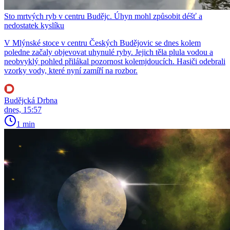
Sto mrtvých ryb v centru Budějc. Úhyn mohl způsobit déšť a
nedostatek kyslíku
V Mlýnské stoce v centru Českých Budějovic se dnes kolem
poledne začaly objevovat uhynulé ryby. Jejich těla plula vodou a
neobvyklý pohled přilákal pozornost kolemjdoucích. Hasiči odebrali
vzorky vody, které nyní zamíří na rozbor.
Budějcká Drbna
dnes, 15:57
1 min