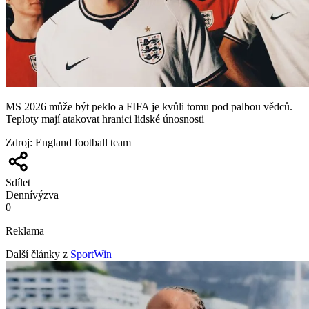
MS 2026 může být peklo a FIFA je kvůli tomu pod palbou vědců.
Teploty mají atakovat hranici lidské únosnosti
Zdroj
:
England football team
Sdílet
Denní
výzva
0
Reklama
Další články z
SportWin