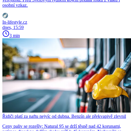
osobní vzkaz.
In-lifestyle.cz
dnes, 15:59
3 min
Řidiči platí za naftu nejvíc od dubna. Benzín ale překvapivě zlevnil
Ceny paliv se rozešly: Natural 95 se drží těsně nad 42 korunami,