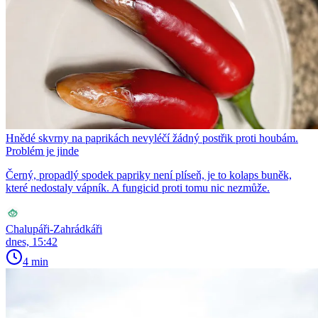
Hnědé skvrny na paprikách nevyléčí žádný postřik proti houbám.
Problém je jinde
Černý, propadlý spodek papriky není plíseň, je to kolaps buněk,
které nedostaly vápník. A fungicid proti tomu nic nezmůže.
Chalupáři-Zahrádkáři
dnes, 15:42
4 min