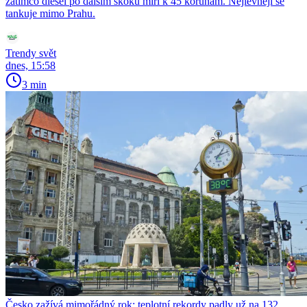
zatímco diesel po dalším skoku míří k 45 korunám. Nejlevněji se
tankuje mimo Prahu.
Trendy svět
dnes, 15:58
3 min
Česko zažívá mimořádný rok: teplotní rekordy padly už na 132