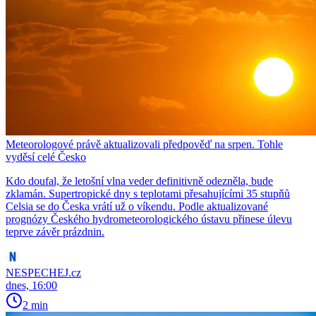
Meteorologové právě aktualizovali předpověď na srpen. Tohle
vyděsí celé Česko
Kdo doufal, že letošní vlna veder definitivně odezněla, bude
zklamán. Supertropické dny s teplotami přesahujícími 35 stupňů
Celsia se do Česka vrátí už o víkendu. Podle aktualizované
prognózy Českého hydrometeorologického ústavu přinese úlevu
teprve závěr prázdnin.
NESPECHEJ.cz
dnes, 16:00
2 min