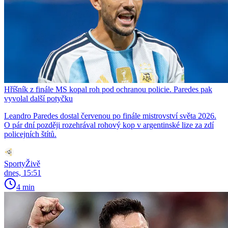
Hříšník z finále MS kopal roh pod ochranou policie. Paredes pak
vyvolal další potyčku
Leandro Paredes dostal červenou po finále mistrovství světa 2026.
O pár dní později rozehrával rohový kop v argentinské lize za zdí
policejních štítů.
SportyŽivě
dnes, 15:51
4 min