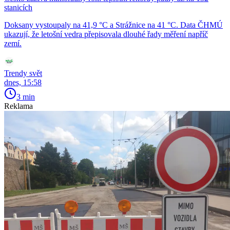
stanicích
Doksany vystoupaly na 41,9 °C a Strážnice na 41 °C. Data ČHMÚ
ukazují, že letošní vedra přepisovala dlouhé řady měření napříč
zemí.
Trendy svět
dnes, 15:58
3 min
Reklama