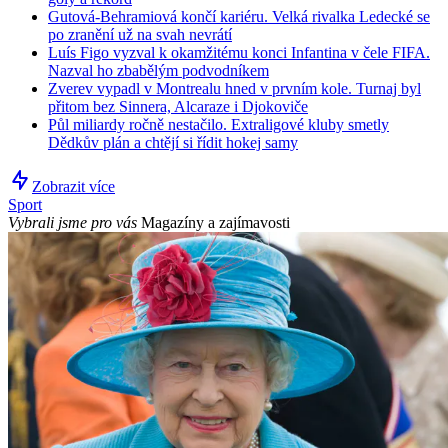
Gutová-Behramiová končí kariéru. Velká rivalka Ledecké se
po zranění už na svah nevrátí
Luís Figo vyzval k okamžitému konci Infantina v čele FIFA.
Nazval ho zbabělým podvodníkem
Zverev vypadl v Montrealu hned v prvním kole. Turnaj byl
přitom bez Sinnera, Alcaraze i Djokoviče
Půl miliardy ročně nestačilo. Extraligové kluby smetly
Dědkův plán a chtějí si řídit hokej samy
Zobrazit více
Sport
Vybrali jsme pro vás
Magazíny a zajímavosti