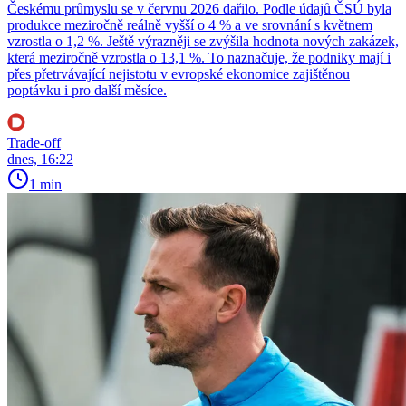
Českému průmyslu se v červnu 2026 dařilo. Podle údajů ČSÚ byla
produkce meziročně reálně vyšší o 4 % a ve srovnání s květnem
vzrostla o 1,2 %. Ještě výrazněji se zvýšila hodnota nových zakázek,
která meziročně vzrostla o 13,1 %. To naznačuje, že podniky mají i
přes přetrvávající nejistotu v evropské ekonomice zajištěnou
poptávku i pro další měsíce.
Trade-off
dnes, 16:22
1 min