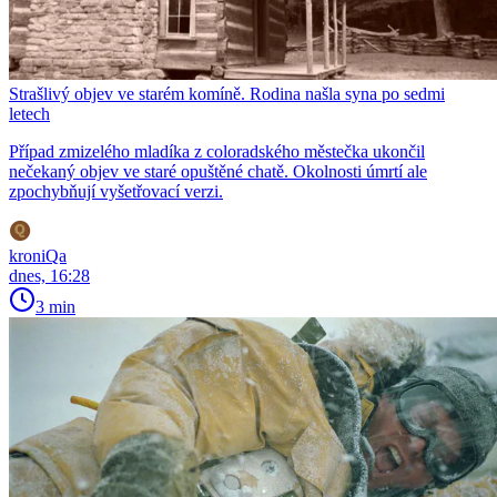
Strašlivý objev ve starém komíně. Rodina našla syna po sedmi
letech
Případ zmizelého mladíka z coloradského městečka ukončil
nečekaný objev ve staré opuštěné chatě. Okolnosti úmrtí ale
zpochybňují vyšetřovací verzi.
kroniQa
dnes, 16:28
3 min