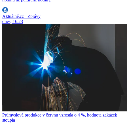
Aktuálně.cz - Zprávy
dnes, 16:23
Průmyslová produkce v červnu vzrostla o 4 %, hodnota zakázek
stoupla