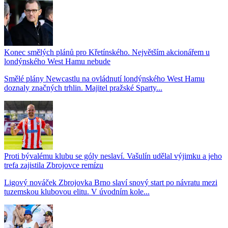
Konec smělých plánů pro Křetínského. Největším akcionářem u
londýnského West Hamu nebude
Smělé plány Newcastlu na ovládnutí londýnského West Hamu
doznaly značných trhlin. Majitel pražské Sparty...
Proti bývalému klubu se góly neslaví. Vašulín udělal výjimku a jeho
trefa zajistila Zbrojovce remízu
Ligový nováček Zbrojovka Brno slaví snový start po návratu mezi
tuzemskou klubovou elitu. V úvodním kole...