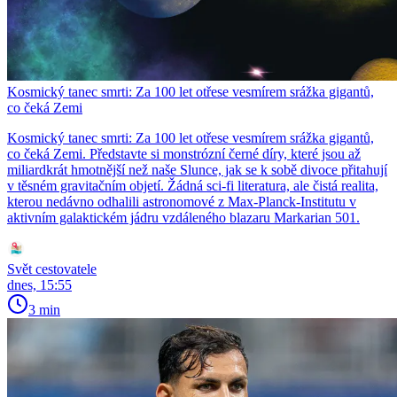
Kosmický tanec smrti: Za 100 let otřese vesmírem srážka gigantů,
co čeká Zemi
Kosmický tanec smrti: Za 100 let otřese vesmírem srážka gigantů,
co čeká Zemi. Představte si monstrózní černé díry, které jsou až
miliardkrát hmotnější než naše Slunce, jak se k sobě divoce přitahují
v těsném gravitačním objetí. Žádná sci-fi literatura, ale čistá realita,
kterou nedávno odhalili astronomové z Max-Planck-Institutu v
aktivním galaktickém jádru vzdáleného blazaru Markarian 501.
Svět cestovatele
dnes, 15:55
3 min