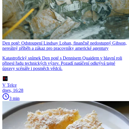
Den poté: Odstoupení Lindsay Lohan, finančně nedostupný Gibson,
nereálný příběh a zákaz pro pracovníky americké agentury
Katastrofický snímek Den poté s Dennisem Quaidem v hlavní roli
přinesl řadu technických výzev. Pozadí natáčení odkrývá tajné
úpravy scénáře i posměch vědců.
V Telce
dnes, 16:28
3 min