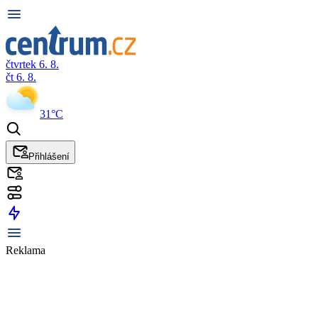
čtvrtek 6. 8.
čt 6. 8.
31°C
Přihlášení
Reklama