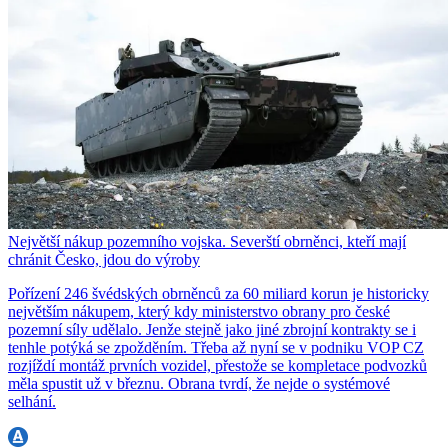
Největší nákup pozemního vojska. Severští obrněnci, kteří mají
chránit Česko, jdou do výroby
Pořízení 246 švédských obrněnců za 60 miliard korun je historicky
největším nákupem, který kdy ministerstvo obrany pro české
pozemní síly udělalo. Jenže stejně jako jiné zbrojní kontrakty se i
tenhle potýká se zpožděním. Třeba až nyní se v podniku VOP CZ
rozjíždí montáž prvních vozidel, přestože se kompletace podvozků
měla spustit už v březnu. Obrana tvrdí, že nejde o systémové
selhání.