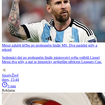
Messi zahájil léčbu po prohraném finále MS. Dva parádní góly a
rekord
Sedmnáct dní po prohraném finále mistrovství světa vstřelil Lionel
Messi dva góly a stal se historicky nejlepším střelcem Leagues Cup.
SportyŽivě
dnes, 15:44
3 min
Reklama