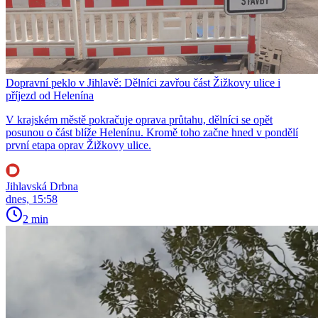
Dopravní peklo v Jihlavě: Dělníci zavřou část Žižkovy ulice i
příjezd od Helenína
V krajském městě pokračuje oprava průtahu, dělníci se opět
posunou o část blíže Helenínu. Kromě toho začne hned v pondělí
první etapa oprav Žižkovy ulice.
Jihlavská Drbna
dnes, 15:58
2 min