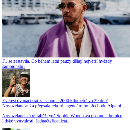
F1 se zastavila. Co během letní pauzy dělají největší hvězdy
šampionátu?
Everest dvanáctkrát za sebou a 2000 kilometrů za 29 dní?
Novozélanďanka přepsala rekord legendárního přechodu Alpami
Novozélandská ultraběžkyně Sophie Woodsová posunula hranice
lidské vytrvalosti. Jednačtyřicetiletá...