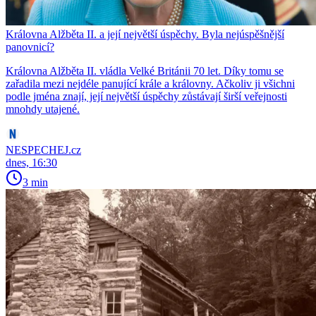
Královna Alžběta II. a její největší úspěchy. Byla nejúspěšnější
panovnicí?
Královna Alžběta II. vládla Velké Británii 70 let. Díky tomu se
zařadila mezi nejdéle panující krále a královny. Ačkoliv ji všichni
podle jména znají, její největší úspěchy zůstávají širší veřejnosti
mnohdy utajené.
NESPECHEJ.cz
dnes, 16:30
3 min