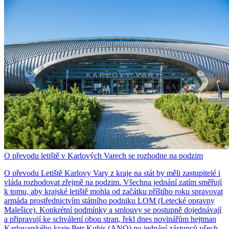
O převodu letiště v Karlových Varech se rozhodne na podzim
O převodu Letiště Karlovy Vary z kraje na stát by měli zastupitelé i
vláda rozhodovat zřejmě na podzim. Všechna jednání zatím směřují
k tomu, aby krajské letiště mohla od začátku příštího roku spravovat
armáda prostřednictvím státního podniku LOM (Letecké opravny
Malešice). Konkrétní podmínky a smlouvy se postupně dojednávají
a připravují ke schválení obou stran, řekl dnes novinářům hejtman
Karlovarského kraje Petr Kubis (ANO) po jednání zástupců všech