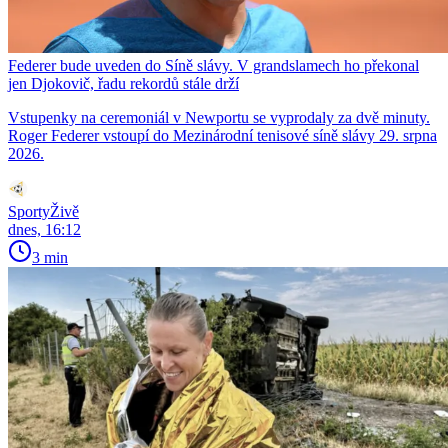
Federer bude uveden do Síně slávy. V grandslamech ho překonal
jen Djokovič, řadu rekordů stále drží
Vstupenky na ceremoniál v Newportu se vyprodaly za dvě minuty.
Roger Federer vstoupí do Mezinárodní tenisové síně slávy 29. srpna
2026.
SportyŽivě
dnes, 16:12
3 min