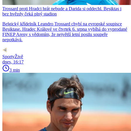
Trossard proti Hradci hrát nebude a Darida si oddechl. Beşiktaş i
bez hvězdy čeká plný stadion
Belgický křídelník Leandro Trossard chybí na evropské soupisce
Beşiktaşe. Hradec Králové ve čtvrtek 6. srpna vybíhá do vyprodané
FINEP Areny s vědomím, že největší letní posilu soupeře
nepotkává.
SportyŽivě
dnes, 16:17
3 min